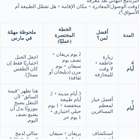
البرنامج النهائي بعد معرفة
(وقت الوصول/المغادرة + مكان الإقامة + هل تفضّل الطبيعة أم
الأسواق؟).
الخطة
أفضل
ملحوظة مهمّة
المدة
المختصرة
لمن؟
في مارس
(عمليًا)
2 يوم يريفان +
زيارة
اجعل الجبل
نصف يوم
4
خاطفة +
اختياريًا فقط إن
سيفان + يوم
أيام
لا وقت
كان الطقس
مرن (ديليجان أو
للمجازفة
ممتازًا.
ثقافة)
هنا تظهر “قيمة
3 أيام مدينة + 2
السائق” لأن
أفضل خيار
أيام طبيعة
7
التنقل يصبح
لمعظم
منخفضة + 1 يوم
أيام
موزونًا بدل أن
المسافرين
جبلي اختياري +
يضيع نصف
1 يوم حر
اليوم.
استكشاف
يريفان + سيفان
مثالي لدمج