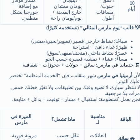
أعمق +
+ ديليجان +
“مسار قوقاز”
10
جنوب/
يومان ممتدان
مع إضافة
أيام
مسافات
خارج المدينة +
جورجيا بشكل
أطول
يوم/يومان راحة
منطقي.
💡 قالب “يوم مارس المثالي” (نستخدمه كثيرًا)
صباحًا: نشاط خارجي قصير (تصوير/بحيرة/مشي)
ظهرًا: غداء دافئ + استراحة
عصرًا: نشاط داخلي (متحف/مقهى/سوق)
مساءً: عشاء + تمشية قصيرة حسب الجو
🧾 خدماتنا في مارس: سائق + جولات + حجوزات + شفافية
لأن
أرمينيا في مارس
شهر متقلب، فإن “الخدمة المنظمة” تختصر
عليك التوتر:
لا تنتظر سيارة، لا تضيع وقتك بين تطبيقات، ولا تغيّر خطتك خمس
مرات بلا مرجعية.
نحن نعمل كمنظومة: استقبال + مسار + توقيت + بدائل + متابعة.
مناسبة
الميزة في
الباقة
ماذا تشمل؟
لـ
مارس
العائلات
تنقّل حسب
مرونة فورية
🚗 سائق