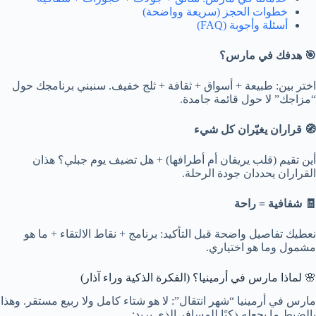
خطوات الحجز (سريعة وواضحة)
أسئلة وأجوبة (FAQ)
🎯 هدفك في مارس؟
اختر بين: طبيعة + أسواق + ثقافة + ثلج خفيف. سنبني برنامجك حول
“مزاجك” لا حول قائمة جامدة.
🧭 قراران يغيّران كل شيء
أين تقيم (قلب يريفان أم أطرافها) + هل تضيف يوم جبلي؟ هذان
القراران يحددان جودة الرحلة.
🧾 شفافية = راحة
نعطيك تفاصيل واضحة قبل التأكيد: برنامج + نقاط الالتقاء + ما هو
مشمول وما هو اختياري.
🌸 لماذا مارس في أرمينيا؟ (الفكرة الذكية وراء آذار)
مارس في أرمينيا “شهر انتقال”: لا هو شتاء كامل ولا ربيع مستقر. وهذا
بالضبط ما يجعله ذكيًا للمسافر الذي يريد: