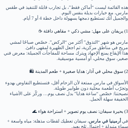
هذه القائمة ليست “أماكن فقط”، بل تجارب قابلة للتنفيذ في طقس
مارس، مع خيارات بديلة بنفس اليوم.
والجميل أنك تستطيع دمجها بسهولة داخل خطة 4 أو 7 أيام.
1) يريفان على مهل: مشي ذكي + مقاهي دافئة ☕
مارس هو شهر “التذوق” أكثر من “الركض”. خصّص صباحًا لمشي
مريح في مناطق مركزية، ثم اجعل الظهيرة لمقهى دافئ.
هذا الإيقاع يمنع الإجهاد ويترك مساحة للمفاجآت الجميلة: معرض فني
صغير، سوق محلي، أو أمسية موسيقية.
2) سوق محلي في آذار: هدايا صغيرة + طعم المدينة 🛍️
الأسواق في مارس ممتعة لأن الزحام أقل، فتستطيع التفاوض بهدوء
وتجرّب أطعمة محلية دون طوابير طويلة.
نصيحتنا: خصّص “ساعة هدايا” بدل نصف يوم… وركّز على الأشياء
الخفيفة سهلة الحمل.
3) بحيرة سيفان: نصف يوم تصوير + استراحة هواء 🌊
في
أرمينيا في مارس
، سيفان تعطيك لقطات مذهلة: مياه واسعة +
سماء متبدلة + احتمال ثلج بعيد.