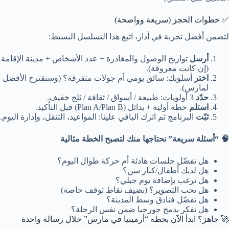
✅ خطوات الحجز (سريعة وواضحة)
لتضمن أفضل تجربة في آذار، اتبع هذا التسلسل البسيط:
أرسل
تواريخ الوصول والمغادرة + عدد الأشخاص + مدينة الإقامة
(إن كانت معروفة).
اختر
أسلوبك: سائق يومي أم جولات متفرقة؟ (وسنقترح الأفضل
لمارس).
حدّد
3 أولويات: طبيعة / أسواق / ثقافة / ثلج خفيف.
استلم
خطة أولية + بدائل (Plan A/Plan B) قبل التأكيد.
ثبّت
البرنامج ثم اترك الباقي علينا: المواعيد، التنقل، وإدارة اليوم.
🧠 “أسئلة سريعة” نحتاجها منك لتصبح الخطة مثالية
هل تفضّل جلسات هادئة أم حركة طوال اليوم؟
هل لديك أطفال/كبار سن؟
هل ترغب بإضافة يوم جبلي؟
هل تحب التصوير؟ (نضيف نقاط توقف خاصة)
هل تفضّل فنادق وسط المدينة؟
هل تفكر بدمج جورجيا ضمن نفس الرحلة؟
🚀 جاهز؟ ابدأ الآن بخطة “أرمينيا في مارس” خلال رسالة واحدة