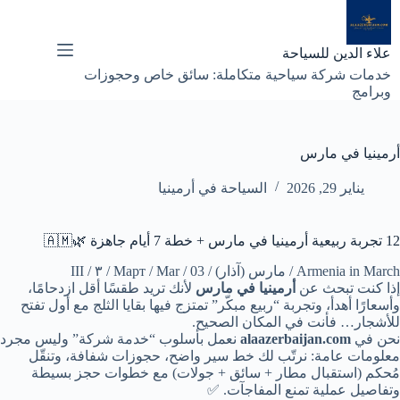
لتجاوز
لى
لمحتوى
علاء الدين للسياحة
خدمات شركة سياحية متكاملة: سائق خاص وحجوزات
وبرامج
أرمينيا في مارس
يناير 29, 2026
السياحة في أرمينيا
12 تجربة ربيعية أرمينيا في مارس + خطة 7 أيام جاهزة 🌿🇦🇲
Armenia in March / مارس (آذار) / Март / Mar / 03 / ٣ / III
إذا كنت تبحث عن
أرمينيا في مارس
لأنك تريد طقسًا أقل ازدحامًا،
وأسعارًا أهدأ، وتجربة “ربيع مبكّر” تمتزج فيها بقايا الثلج مع أول تفتح
للأشجار… فأنت في المكان الصحيح.
نحن في
alaazerbaijan.com
نعمل بأسلوب “خدمة شركة” وليس مجرد
معلومات عامة: نرتّب لك خط سير واضح، حجوزات شفافة، وتنقّل
مُحكم (استقبال مطار + سائق + جولات) مع خطوات حجز بسيطة
وتفاصيل عملية تمنع المفاجآت. ✅