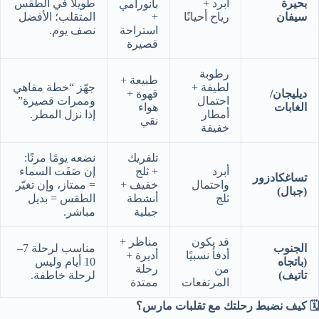
بحيرة
أبرد +
طويلًا في الطقس
بانورامي
سيفان
رياح أحيانًا
+
المتقلب؛ الأفضل
استراحة
نصف يوم.
قصيرة
رطوبة
طبيعة +
لطيفة +
جهّز “خطة مقاهي
ديليجان/
قهوة +
احتمال
وممرات قصيرة”
الغابات
هواء
أمطار
إذا نزل المطر.
نقي
خفيفة
تلفريك
نضعه يومًا مرنًا:
أبرد
+ ثلج
إن صَفَت السماء
تساغكادزور
واحتمال
خفيف +
= ممتاز، وإن تغيّر
(جبال)
ثلج
أنشطة
الطقس = بديل
جبلية
مباشر.
قد يكون
مناظر +
الجنوب
مناسب لرحلة 7–
أدفأ نسبيًا
أديرة +
(باتجاه
10 أيام وليس
من
رحلة
تاتيف)
لرحلة خاطفة.
المرتفعات
ممتدة
🗓️ كيف نضبط رحلتك مع تقلبات مارس؟