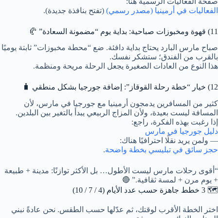
صفحة الفعاليات الرسمية هنا:
الفعاليات في أرمينيا (مصدر رسمي)
(تفتح بنافذة جديدة).
11) قهوة ومخبوزات صباحية: بداية يوم “مضمونة السعادة” 🥐
صباح مارس البارد يحتاج بداية دافئة. ضع “محطة مخبوزات” ثابتة يوميًا
بالقرب من الفندق؛ ستشكر نفسك.
هذا النوع من العادات الصغيرة يجعل الرحلة مريحة ومنظمة.
12) خيار “خطة رحلة القوقاز”: إضافة جورجيا بشكل منطقي 🧳
كثير من المسافرين يدمجون أرمينيا مع جورجيا في مارس، لأن
المسافة ليست بعيدة، ولأن المزاج الربيعي يبدأ بالتغير بين البلدين.
إذا رغبت بهذه الفكرة، راجع:
دليل جورجيا في مارس
— ولمن يريد نقلًا احترافيًا هناك:
حجز سائق في تبليسي بخطة واضحة
.
“أقوى رحلات مارس ليست الأطول… بل الأكثر توازنًا: مدينة + طبيعة
+ يوم مرن + لمسة ثقافية.” 🔴
🗺️ 3 خطط جاهزة حسب عدد الأيام (4 / 7 / 10)
اختر الخطة الأقرب لوقتك، ثم عدّلها حسب الطقس. نحن عادةً نبني