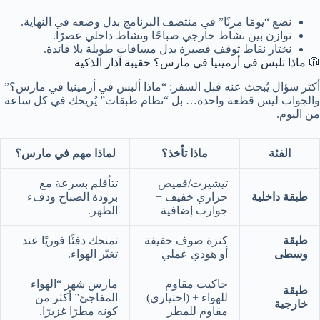
نضع “يومًا مرنًا” في منتصف البرنامج بدل وضعه في النهاية.
نوازن بين نشاط خارجي صباحًا ونشاط داخلي عصرًا.
نختار نقاط توقف قصيرة بدل مسافات طويلة بلا فائدة.
🧥 ماذا تلبس في أرمينيا في مارس؟ حقيبة آذار الذكية
أكثر سؤال يُبحث عنه قبل السفر: “ماذا ألبس في أرمينيا في مارس؟”
والجواب ليس قطعة واحدة… بل “نظام طبقات” يُريحك في كل ساعة
من اليوم.
الفئة
ماذا تأخذ؟
لماذا مهم في مارس؟
تيشيرت/قميص
تتأقلم بسرعة مع
طبقة داخلية
حراري خفيف +
برودة الصباح ودفء
جوارب إضافية
الظهر.
طبقة
كنزة صوف خفيفة
تمنحك دفئًا فوريًا عند
وسطى
أو هودي عملي
تغيّر الهواء.
جاكيت مقاوم
مارس شهر “الهواء
طبقة
للهواء + (اختياري)
المفاجئ” أكثر من
خارجية
مقاوم للمطر
كونه مطرًا غزيرًا.