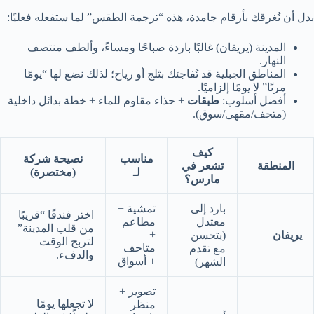
بدل أن نُغرقك بأرقام جامدة، هذه “ترجمة الطقس” لما ستفعله فعليًا:
المدينة (يريفان) غالبًا باردة صباحًا ومساءً، وألطف منتصف
النهار.
المناطق الجبلية قد تُفاجئك بثلج أو رياح؛ لذلك نضع لها “يومًا
مرنًا” لا يومًا إلزاميًا.
أفضل أسلوب:
طبقات
+ حذاء مقاوم للماء + خطة بدائل داخلية
(متحف/مقهى/سوق).
كيف
مناسب
نصيحة شركة
المنطقة
تشعر في
لـ
(مختصرة)
مارس؟
بارد إلى
تمشية +
اختر فندقًا “قريبًا
معتدل
مطاعم
من قلب المدينة”
+
يريفان
(يتحسن
لتربح الوقت
متاحف
مع تقدم
والدفء.
+ أسواق
الشهر)
تصوير +
لا تجعلها يومًا
منظر