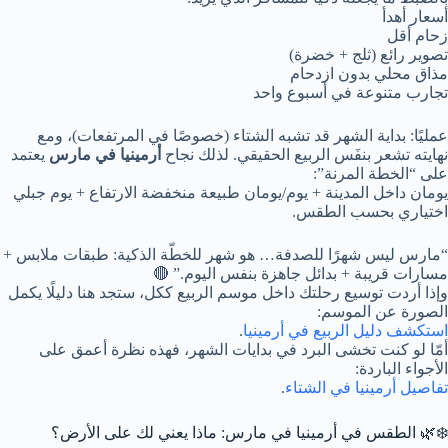
أسعار أهدأ
زحام أقل
تصوير رائع (ثلج + خضرة)
مذاق محلي بدون ازدحام
تجارب متنوعة في أسبوع واحد
عمليًا: بداية الشهر قد تشبه الشتاء (خصوصًا في المرتفعات)، ومع
نهايته تشعر بنفَس الربيع الحقيقي. لذلك نجاح
أرمينيا في مارس
يعتمد
على “الخطة المرنة”:
يومان داخل المدينة + يوم/يومان طبيعة منخفضة الارتفاع + يوم جبلي
اختياري بحسب الطقس.
“مارس ليس شهرًا للصدفة… هو شهر للخطّة الذكية: طبقات ملابس +
مسارات قريبة + بدائل جاهزة بنفس اليوم.” 🔴
وإذا أردت توسيع رحلتك داخل موسم الربيع ككل، ستجد هنا دليلًا يكمل
الصورة عن الموسم:
استكشف دليل الربيع في أرمينيا
.
أمّا لو كنت تخشى البرد في بدايات الشهر، فهذه نظرة أعمق على
الأجواء الباردة:
تفاصيل أرمينيا في الشتاء
.
❄️🌿 الطقس في أرمينيا في مارس: ماذا يعني لك على الأرض؟