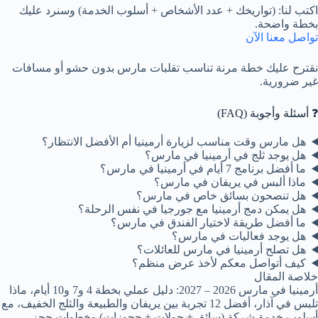
اكتب لنا: (تواريخك + عدد الأشخاص + أسلوب الخدمة) وسنرد عليك
بخطة واضحة.
تواصل معنا الآن
نقترح عليك خطة مرنة تناسب تقلبات مارس بدون حشو أو مسافات
غير ضرورية.
❓ أسئلة وأجوبة (FAQ)
هل مارس وقت مناسب لزيارة أرمينيا أم الأفضل الانتظار؟
هل يوجد ثلج في أرمينيا في مارس؟
ما أفضل برنامج 7 أيام في أرمينيا في مارس؟
ماذا ألبس في يريفان في مارس؟
هل تنصحون بسائق خاص في مارس؟
هل يمكن دمج أرمينيا مع جورجيا في نفس الرحلة؟
ما أفضل طريقة لاختيار الفندق في مارس؟
هل يوجد فعاليات في مارس؟
هل تصلح أرمينيا في مارس للعائلات؟
كيف أتواصل معكم لأخذ عرض منظم؟
خلاصة المقال
أرمينيا في مارس 2026 – 2027: دليل عملي بخطة 4 و7 و10 أيام، ماذا
تلبس في آذار، أفضل 12 تجربة بين يريفان والطبيعة والثلج الخفيف، مع
أسلوب خدمة شركة (سائق + جولات + حجوزات) وخطوات حجز