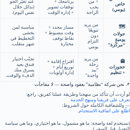
+ من
برنامجك +
عند تغيّر الجو
خاص
يحب
توقفات تصوير
(بدائل خلال
(يومي)
الراحة
+ إدارة الوقت
نفس اليوم).
من يريد
🗺️
مسار محدد +
مناسبة لمن
تنويعًا
وقت مضبوط +
يخشى
جولات
دون
نقاط توقف
التخطيط في
يومية
التزام
مختارة
شهر متقلب.
“مركّزة”
يومي
من يريد
تجنّب اختيار
🏨
اقتراح إقامة +
رحلة
فندق بعيد
حجوزات
توزيع أيام +
“بيد
يسرق منك
+ تنظيم
إدارة أولويات
واحدة”
الدفء والوقت.
📌 نحن شركة “نظامية” بعقود واضحة — لا مفاجآت
لو أردت أن تتأكد من منهجنا وطريقة عملنا كفريق، راجع:
تعرف على فريقنا ومنهج الخدمة
— وللشفافية الكاملة حول الشروط:
اطّلع على اتفاقية الاستخدام
.
(نستخدم لغة واضحة: ما هو مشمول، ما هو اختياري، وما هي سياسة
التعديل قبل السفر.)