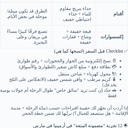
حذاء مريح مقاوم
الطرق قد تكون مبتلة/
أقدام
للماء + حذاء
موحلة في بعض الأيام.
احتياطي خفيف
قبعة خفيفة +
تصنع فرقًا كبيرًا مساءً
إكسسوارات
وشاح + قفازات
في يريفان وعلى
خفيفة
البحيرة.
✅ Checklist قبل السفر (انسخها كما هي)
📄 نسخ إلكترونية من الجواز والحجوزات + رقم طوارئ
💳 بطاقة دفع + مبلغ كاش صغير (للطوارئ والأسواق)
🔌 محول كهرباء + شاحن متنقل
🧴 كريم مرطب + واقي شمس خفيف (الانعكاس على الثلج
يخدعك)
🚗 حدّد إن كنت تريد “سائق خاص” طوال الرحلة أم جولات يومية
فقط
إذا أردت أن نجهّز لك حقيبة اقتراحات حسب (مدّة الرحلة + مدينة
الإقامة + هل ستصعد للجبال؟) نرتّبها لك ضمن خطة الحجز.
🌟 12 تجربة “مضمونة المتعة” في أرمينيا في مارس