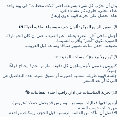
بدل أن تجرّب كل شيء بسرعة، اختر “ثلاث محطات” في يوم واحد:
غداء محلي، حلوى، ثم عشاء دافئ.
هكذا تحصل على تجربة قوية بدون إرهاق.
8) تصوير الربيع المبكر: ألوان خفيفة وسماء صافية أحيانًا 📸
أجمل ما في آذار: الضوء يختلف عن الصيف. حتى إن كان الجو باردًا،
الصورة تكون “أنعم” وأقرب للسينما.
نصيحتنا: اجعل ساعة تصوير صباحًا وساعة قبل الغروب.
9) “يوم بلا برنامج”: مساحة للمدينة ✨
كثيرون يندمون لأنهم يملؤون كل دقيقة. مارس تحديدًا يحتاج فراغًا
جميلًا:
جلسة قهوة طويلة، تمشية قصيرة، أو تسوق بسيط. هذه التفاصيل هي
التي تُذكَر بعد السفر.
10) تجربة المناسبات في آذار: راقب أجندة الفعاليات 🎭
أرمينيا فيها فعاليات موسمية، ومارس قد يحمل حفلات/عروض/
مهرجانات حسب السنة.
الأفضل أن تتأكد من القائمة الرسمية قبل الحجز، ويمكنك مراجعة