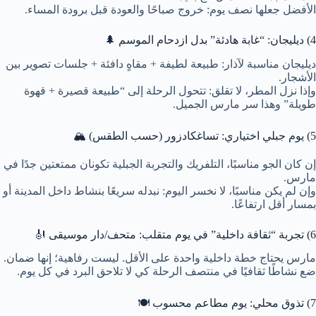
الأفضل جعلها نصف يوم: خروج صباحًا والعودة قبل برودة المساء.
4) ديليجان: “غابة هادئة” بدل ازدحام الموسم 🌲
ديليجان مناسبة لآذار: طبيعة لطيفة + مقاهٍ دافئة + جلسات تصوير بين
الأشجار.
وإذا نزل المطر، لا تقلق: تتحول الرحلة إلى “طبيعة قصيرة + قهوة
طويلة” وهذا سر مارس الجميل.
5) يوم جبلي اختياري: تساغكادزور (حسب الطقس) 🏔️
إن كان الجو مناسبًا، التلفريك والتجربة الجبلية تكونان ممتعتين جدًا في
مارس.
وإن لم يكن مناسبًا، لا نخسر اليوم: نبدله سريعًا بنشاط داخل المدينة أو
بمسار أقل ارتفاعًا.
6) تجربة “ثقافة داخلية” في يوم متقلب: متحف/دار موسيقى 🎻
مارس يحتاج خطة داخلية واحدة على الأقل. ليست رفاهية؛ إنها ضمان.
ضع نشاطًا ثقافيًا في منتصف الرحلة كي لا تلاحق البرد في كل يوم.
7) تذوق محلي: يوم مطاعم محسوب 🍽️