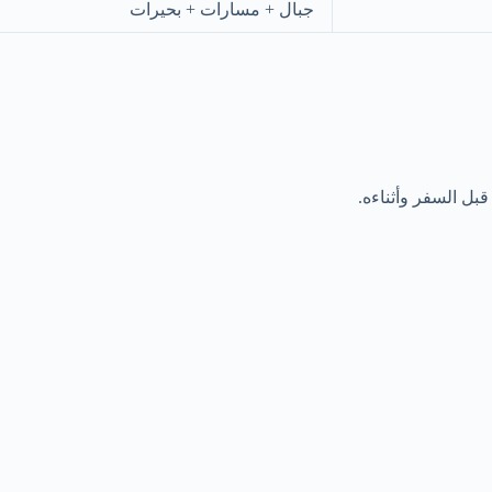
جبال + مسارات + بحيرات
بل السفر وأثناءه.