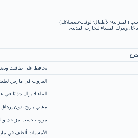
ب (الميزانية/الأطفال/الوقت/تفضيلاتك).
ًا، ونترك المساء لتجارب المدينة.
قترح
نحافظ على طاقتك ونضبط
الغروب في مارس لطيف
الماء لا يزال جذابًا في 
مشي مريح بدون إرهاق ح
مرونة حسب مزاجك وا
الأمسيات ألطف في ما