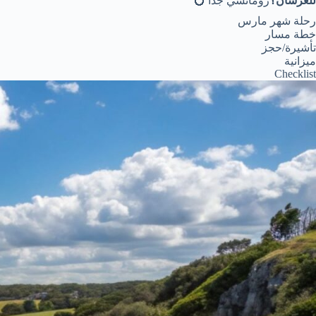
للعرسان؟
رومانسي جدًا 💍
رحلة شهر مارس
خطة مسار
تأشيرة/حجز
ميزانية
Checklist