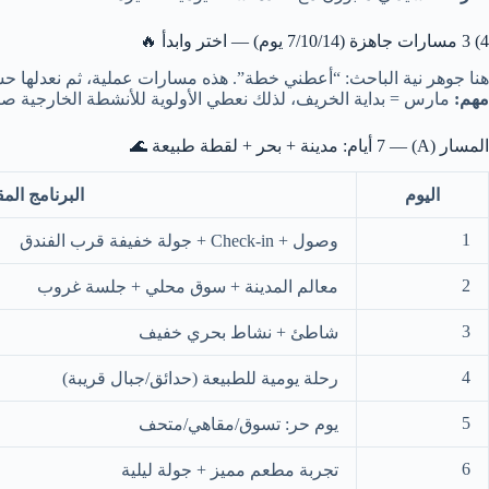
4) 3 مسارات جاهزة (7/10/14 يوم) — اختر وابدأ 🔥
هنا جوهر نية الباحث: “أعطني خطة”. هذه مسارات عملية، ثم نعدلها حس
مهم:
مارس = بداية الخريف، لذلك نعطي الأولوية للأنشطة الخارجية صباح
المسار (A) — 7 أيام: مدينة + بحر + لقطة طبيعة 🌊
اليوم
البرنامج الم
1
وصول + Check-in + جولة خفيفة قرب الفندق
2
معالم المدينة + سوق محلي + جلسة غروب
3
شاطئ + نشاط بحري خفيف
4
رحلة يومية للطبيعة (حدائق/جبال قريبة)
5
يوم حر: تسوق/مقاهي/متحف
6
تجربة مطعم مميز + جولة ليلية