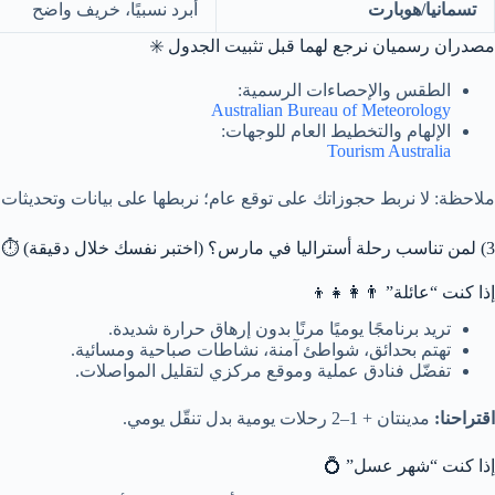
تسمانيا/هوبارت
أبرد نسبيًا، خريف واضح
مصدران رسميان نرجع لهما قبل تثبيت الجدول ✳️
الطقس والإحصاءات الرسمية:
Australian Bureau of Meteorology
الإلهام والتخطيط العام للوجهات:
Tourism Australia
ملاحظة: لا نربط حجوزاتك على توقع عام؛ نربطها على بيانات وتحديثات ق
3) لمن تناسب رحلة أستراليا في مارس؟ (اختبر نفسك خلال دقيقة) ⏱️
إذا كنت “عائلة” 👨‍👩‍👧‍👦
تريد برنامجًا يوميًا مرنًا بدون إرهاق حرارة شديدة.
تهتم بحدائق، شواطئ آمنة، نشاطات صباحية ومسائية.
تفضّل فنادق عملية وموقع مركزي لتقليل المواصلات.
اقتراحنا:
مدينتان + 1–2 رحلات يومية بدل تنقّل يومي.
إذا كنت “شهر عسل” 💍