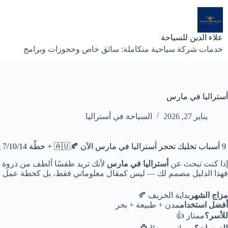
لتجاوز
لى
لمحتوى
علاء الدين للسياحة
خدمات شركة سياحية متكاملة: سائق خاص وحجوزات وبرامج
أستراليا في مارس
يناير 27, 2026
السياحة في أستراليا
9 أسباب تخليك تحجز أستراليا في مارس الآن 🍂🇦🇺 + خطّة 7/10/14 يوم
إذا كنت تبحث عن
أستراليا في مارس
لأنك تريد طقسًا ألطف من ذروة ا
فهذا الدليل مصمم لك — ليس كمقال معلوماتي فقط، بل كخطة عمل 
مزاج الشهر
بداية الخريف 🍂
أفضل استخدام
مدن + طبيعة + بحر
للأسر؟
ممتاز 👍