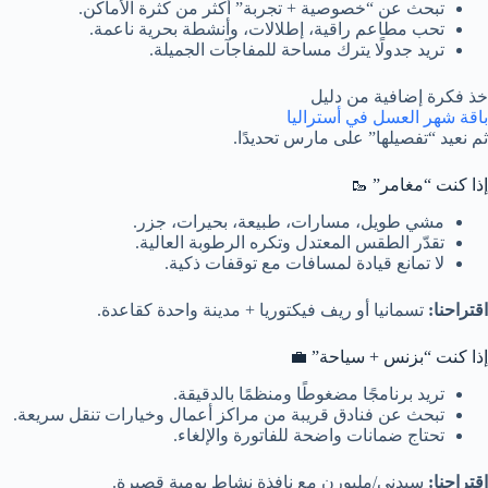
تبحث عن “خصوصية + تجربة” أكثر من كثرة الأماكن.
تحب مطاعم راقية، إطلالات، وأنشطة بحرية ناعمة.
تريد جدولًا يترك مساحة للمفاجآت الجميلة.
خذ فكرة إضافية من دليل
باقة شهر العسل في أستراليا
ثم نعيد “تفصيلها” على مارس تحديدًا.
إذا كنت “مغامر” 🥾
مشي طويل، مسارات، طبيعة، بحيرات، جزر.
تقدّر الطقس المعتدل وتكره الرطوبة العالية.
لا تمانع قيادة لمسافات مع توقفات ذكية.
اقتراحنا:
تسمانيا أو ريف فيكتوريا + مدينة واحدة كقاعدة.
إذا كنت “بزنس + سياحة” 💼
تريد برنامجًا مضغوطًا ومنظمًا بالدقيقة.
تبحث عن فنادق قريبة من مراكز أعمال وخيارات تنقل سريعة.
تحتاج ضمانات واضحة للفاتورة والإلغاء.
اقتراحنا:
سيدني/ملبورن مع نافذة نشاط يومية قصيرة.