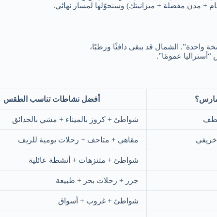
ام + مدن مفضلة + ميزانيتك) وسنحوّلها لمسار نهائي.
واحدة”. الشمال قد يبقى دافئًا ورطبًا،
“أستراليا عمومًا”.
 مارس؟
أفضل نشاطات تناسب الطقس
لطف
شواطئ + كروز بالميناء + مشي بالحدائق
خريفي
مقاهي + متاحف + رحلات يومية للريف
شواطئ + متنزهات + أنشطة عائلية
جزر + رحلات بحر + طبيعة
شواطئ + غروب + أسواق