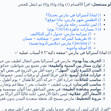
لو مستعجل:
اقرأ الأقسام (1) و(4) و(6) و(9) ثم انتقل للحجز.
1) لماذا أستراليا في مارس تحديدًا؟
2) الطقس شهر مارس: ماذا تتوقع؟
3) لمن تناسب رحلة مارس؟
4) 3 مسارات جاهزة (7/10/14 يوم)
5) ميزانية مارس: جدول ذكي للتكاليف
6) طريقتنا كشركة: حجز + شفافية + ضمان
7) Checklist مارس (ملابس/أدوية/تقنية)
8) أسئلة وأجوبة
1) لماذا أستراليا في مارس “صفقة ذكية”؟ 9 أسباب عملية ✅
الخريف يبدأ بهدوء:
مارس في أستراليا يعني انتقال لطيف من حرا
توازن ممتاز بين المدينة والطبيعة:
تقدر تجمع بين شواطئ، حدائق،
المدن الكبيرة تكون “أسهل”:
زحمة أقل من الذروة في بعض الوجها
خيارات فنادق أوسع:
تلاقي غرفًا أفضل أو ترقيات أيسر، خصوصًا ع
مناسب للعائلات:
حرارة أقل = حركة أكثر للأطفال + يوم أطول 
مناسب للعرسان:
غروب لطيف + جلسات بحر + مطاعم وتجارب خ
مواسم مشاهدة الطبيعة:
في بعض المناطق تبدأ ألوان موسمية 
الأسعار أكثر عقلانية:
ليس دائمًا الأرخص، لكنه غالبًا أكثر اتزانًا م
مرونة التخطيط:
مارس يسمح لك بخطة متعددة المدن بدون قفزا
“القرار الذكي ليس أن تسافر عندما يكون كل شيء في أعلى سعره… بل