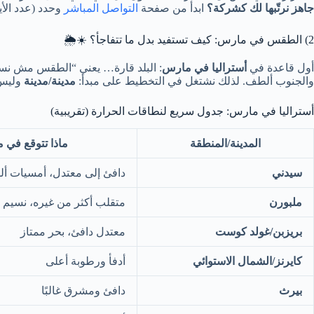
جاهز نرتّبها لك كشركة؟
ابدأ من صفحة
التواصل المباشر
وحدد (عدد الأي
2) الطقس في مارس: كيف تستفيد بدل ما تتفاجأ؟ ☀️🌦️
أول قاعدة في
أستراليا في مارس
: البلد قارة… يعني “الطقس مش نسخة 
والجنوب ألطف. لذلك نشتغل في التخطيط على مبدأ:
مدينة/مدينة
وليس 
أستراليا في مارس: جدول سريع لنطاقات الحرارة (تقريبية)
المدينة/المنطقة
ماذا تتوقع في
سيدني
دافئ إلى معتدل، أمسيات أ
ملبورن
متقلب أكثر من غيره، نسيم 
بريزبن/غولد كوست
معتدل دافئ، بحر ممتاز
كايرنز/الشمال الاستوائي
أدفأ ورطوبة أعلى
بيرث
دافئ ومشرق غالبًا