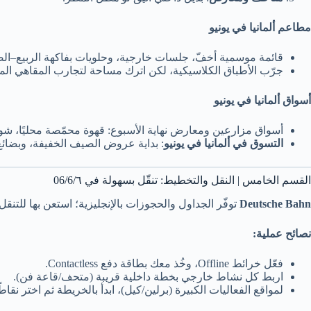
مطاعم ألمانيا في يونيو
قائمة موسمية أخفّ، جلسات خارجية، وحلويات بفاكهة الربيع–ال
جرّب الأطباق الكلاسيكية، لكن اترك مساحة لتجارب المقاهي ال
أسواق ألمانيا في يونيو
أسواق مزارعين ومعارض نهاية الأسبوع: قهوة محمّصة محليًا، شو
التسوق في ألمانيا في يونيو
: بداية عروض الصيف الخفيفة، وبضائع 
القسم الخامس | النقل والتخطيط: تنقّل بسهولة في 06/6/٦
Deutsche Bahn
توفّر الجداول والحجوزات بالإنجليزية؛ استعن بها للتنقل بين ا
نصائح عملية:
فعّل خرائط Offline، وخُذ معك بطاقة دفع Contactless.
اربط كل نشاط خارجي بخطة داخلية قريبة (متحف/قاعة فن).
لمواقع الفعاليات الكبيرة (برلين/كيل)، ابدأ بالخريطة ثم اختر نقاطًا