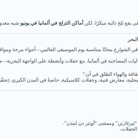
ى بقع ثلج ذائبة مبكرًا، لكن
أماكن التزلج في ألمانيا في يونيو
شبه معدومة
لبحر
 الشوارع مجانًا بمناسبة يوم الموسيقى العالمي—أجواء مرحة ومواقع 
يات المصاحبة في ألمانيا، مع حفلات وأنشطة على الواجهة البحرية—موعد 025
قافة والهواء الطلق في آن.”
ية، معارض فنية، وحفلات كلاسيكية، خاصةً في المدن الكبرى. (تحقّق م
تيرغارتن” وممشى “أونتر دن ليندن”.
الحفلات.