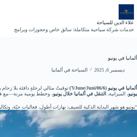
لتجاوز
لى
لمحتوى
علاء الدين للسياحة
خدمات شركة سياحية متكاملة: سائق خاص وحجوزات وبرامج
ألمانيا في يونيو
ديسمبر 6, 2025
السياحة في ألمانيا
ألمانيا في يونيو (June/Juni/06/6/٦)
توقيتٌ مثالي لرحلةٍ دافئة بلا زح
يونيو
، الميزانية،
التنقل في ألمانيا خلال يونيو
، وخطط يومية مرنة—مع فقرا
“يونيو هو شهر البداية الذكية للصيف: نهارات أطول، فعاليات حيّة، وتكال