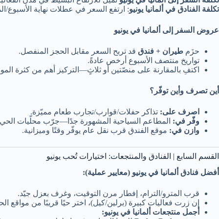
تكلفة الفنادق في ألمانيا يونيو
: ارتفع السعر في عطلات نهاية الأسبوع/المه
عروض السفر إلى ألمانيا في يونيو
حزَم
طيران + فندق
قد تربح السعر مقابل الحجز المنفصل.
تواريخ منتصف الأسبوع أرخص عادةً.
اكتفِ بالمقارنة على منصّتين أو ثلاثٍ—التركيز أهم من كثرة الموا
أين تصرف وأين توفّر؟
اصرف على:
تذاكر حفلات/قوارب/تجارب طعام مميّزة.
وفّر في:
المطاعم السياحية المشهورة جدًا—جرّب محلّيات الحي.
وازن في:
موقع الفندق قرب نقل عام يوفّر وقتًا وميزانية.
القسم السابع | الفنادق والمنتجعات: اختيارات تُحب يونيو
أفضل فنادق ألمانيا في يونيو (معايير عملية):
قرب المترو/الترام، إفطار مرن التوقيت، وغرف بعزل جيّد.
إن زرت فعاليات كبيرة (برلين/كيل)، اختر حيًا قريبًا من مواقع الحد
أجمل منتجعات ألمانيا في يونيو: