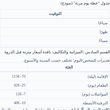
جدول “خطة يوم مرنة” (نموذج)
التوقيت
صباحًا
ظهرًا
مساءً
القسم السادس | الميزانية والتكاليف: نافذة أسعار متزنة قبل الذروة
تقديرات للشخص/اليوم؛ تختلف حسب المدينة والأسبوع.
الفئة
70–115€
الإقامة (ليلة)
25–42€
الطعام (يوم)
7–12€
المواصلات (يوم)
10–40€
الترفيه/الأنشطة
تكلفة السفر إلى ألمانيا في يونيو
تميل للارتفاع البسيط في مدن الفعاليا