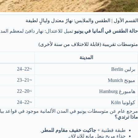
القسم الأول | الطقس والملابس: نهارٌ معتدل وليالٍ لطيفة
حالة الطقس في ألمانيا في يونيو
تميل للاعتدال: نهار دافئ لمعظم المد
متوسطات تقريبية (قابلة للاختلاف من سنة لأخرى)
المدينة
~22–24
برلين Berlin
~21–23
ميونخ Munich
~20–22
هامبورغ Hamburg
~22–24
كولونيا Köln
مرجع عام عن متوسطات يونيو في المدن الألمانية موجود في قواعد بيان
ماذا ترتدي؟
طبقة قطنية +
جاكيت خفيف مقاوم للمطر
.
حذاء مريح بنعلٍ مانع للانزلاق.