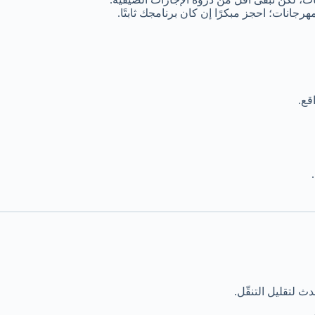
رجانات؛ احجز مبكرًا إن كان برنامجك ثابتًا.
قع.
ث لتقليل التنقّل.