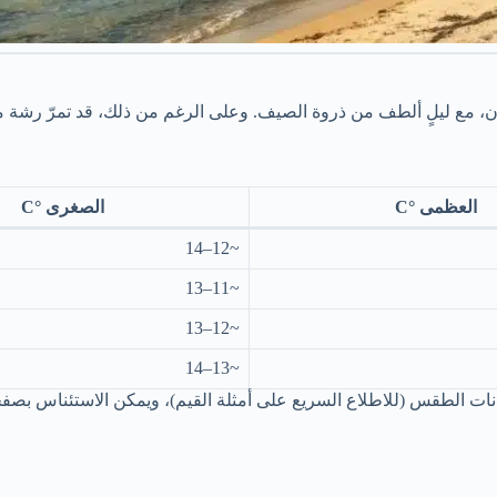
ن، مع ليلٍ ألطف من ذروة الصيف. وعلى الرغم من ذلك، قد تمرّ رشة مطر
العظمى °C
الصغرى °C
~12–14
~11–13
~12–13
~13–14
ات الطقس (للاطلاع السريع على أمثلة القيم)، ويمكن الاستئناس بصفح