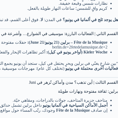
نظارات شمس وقبعة خفيفة.
كريم واقٍ للشمس؛ ساعات النهار طويلة بالفعل.
هل يوجد ثلج في ألمانيا في يونيو؟
في المدن:
لا
. فوق أعلى القمم، قد تبق
القسم الثاني | الفعاليات البارزة: موسيقى في الشوارع… وأشرعة في ا
Fête de la Musique – برلين (21 يونيو/June 21):
حفلات مفتوحة في
berlin.de+2fetedelamusique.de+2
Kieler Woche (أواخر يونيو في كيل):
أكبر تظاهرات الإبحار والفعال
“بين شارعٍ يغنّي في برلين وبحرٍ يحتفل في كيل، ستجد أن يونيو يجمع الث
فعاليات أخرى محتملة في يونيو
(تختلف كل عام): مهرجانات موسيقية محل
القسم الثالث | أين تذهب؟ مدن وأماكن تُزهر في Juni
برلين: ثقافة مفتوحة ونهارات طويلة
متاحف جزيرة المتاحف، جولات بالدراجات، ومقاهي حيّة.
أجمل الأماكن السياحية في ألمانيا يونيو
داخل برلين تشمل حدائق “
إن صادف
Fête de la Musique
وجودك، رتّب المساء حول مواقع 