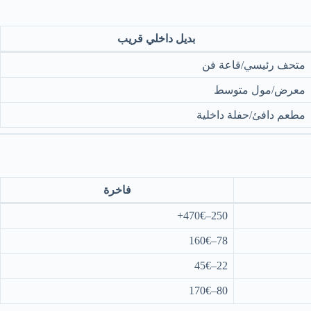
بديل داخلي قريب
متحف رئيسي/قاعة فن
معرض/مول متوسط
مطعم دافئ/حفلة داخلية
فاخرة
250–470€+
78–160€
22–45€
80–170€