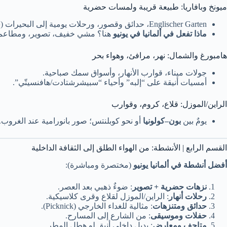
ميونخ وبافاريا: طبيعة قريبة ولمسات حضرية
Englischer Garten، حدائق وقصور، ورحلات يومية إلى البحيرات (شتارنبرغ/تيغرنزيه).
ماذا تفعل في ألمانيا في يونيو
هنا؟ مشي خفيف، تصوير، ومطاعم ب
هامبورغ والشمال: نهر، مرافئ، وهواء بحر
جولات ميناء، قوارب الأنهار، وأسواق سمك صباحية.
أمسيات أنيقة على “إلبه” وأحياء “سبيشرشتادت/هافنسيتّي”.
الراين/الموزل: قلاع، كروم، وقوارب
يومٌ بين
بون–كولونيا
أو نحو كوبلنتس؛ صور بانورامية عند الغروب.
القسم الرابع | الأنشطة: من الهواء الطلق إلى الثقافة الداخلية
أفضل أنشطة في ألمانيا يونيو
(مختصرة ومباشرة):
نزهات حضرية + تصوير
: ضوءٌ ذهبي بعد العصر.
رحلات أنهار
: الراين/الموزل لقلاع وقرى كلاسيكية.
حدائق ومتنزهات
: مثالية للغداء الخارجي (Picknick).
حفلات وموسيقى
: من الشارع إلى المسارح.
متاحف ومعارض
: بديل داخلي أنيق لو هطل المطر.