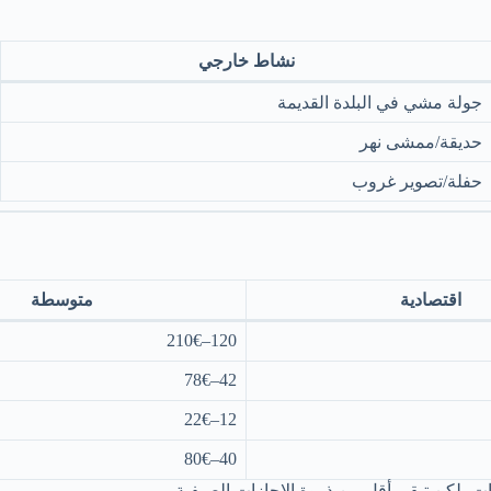
نشاط خارجي
جولة مشي في البلدة القديمة
حديقة/ممشى نهر
حفلة/تصوير غروب
اقتصادية
متوسطة
120–210€
42–78€
12–22€
40–80€
ت، لكن تبقى أقل من ذروة الإجازات الصيفية.