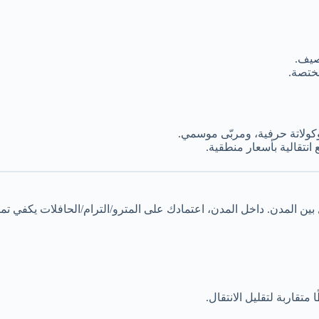
صيف.
مختصة.
كولاتة حرفية، ومربّى موسمي.
انتقالية بأسعار منطقية.
لمدن. داخل المدن، اعتمادك على المترو/الترام/الحافلات يكفي تمامًا. bahn.de+1
 متقاربة لتقليل الانتقال.