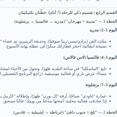
القسم الرابع | تقسيم ذكي للرحلة (7 أيام): خطّتان تكتيكيتان
الخطة 1 — “مدينة + مهرجان” (مدريد → فالنسيا → برشلونة)
اليوم 1–2: مدريد
مثلث الفن (برادو/ثيسن/رينا صوفيا)، وحديقة الريتيرو، ثم عشاء “تا
نصيحة انتقالية: احجز قطاراتك مبكرًا في عطلة نهاية الأسبوع.
اليوم 3–4: فالنسيا (لاس فالاس)
تابع “الماسكلِتا” في ساحة البلدية ظهرًا، وتجول بين الأحياء لمشا
مساءً: عرض ناري أو فعالية موسيقية. (راجِع البرنامج التفصيلي لتحديد أوقات ال
اليوم 5–7: برشلونة
عمارة “غاودي” صباحًا، أزقة “إل بورن” ظهرًا، وإطلالة “كارمل ب
إذا صادفت فعالية محلية، امنحها ساعةً من يومك؛ غالبًا تستحق.
الخطة 2 — “ثلج + جنوب دافئ” (غرناطة → إشبيلية → قادس)