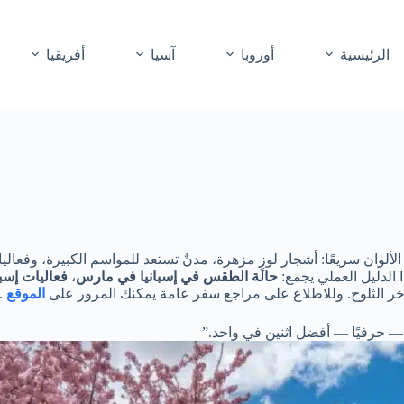
الرئيسية
أوروبا
آسيا
أفريقيا
٠٣) تتبدّل الألوان سريعًا: أشجار لوزٍ مزهرة، مدنٌ تستعد للمواسم الكبيرة،
الدليل العملي يجمع:
حالة الطقس في إسبانيا في مارس
،
فعاليات إسب
ر الثلوج. وللاطلاع على مراجع سفر عامة يمكنك المرور على
الموقع
.
ه — حرفيًا — أفضل اثنين في واحد.”