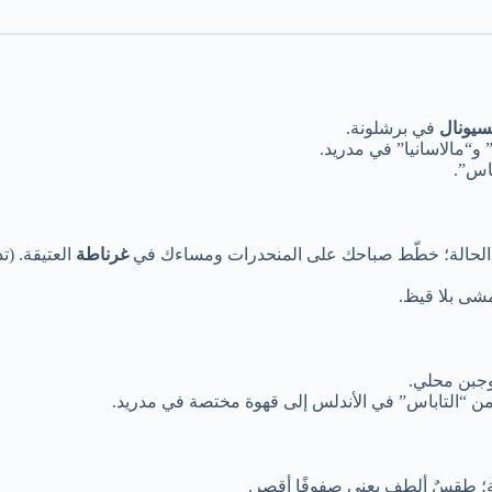
سيونال
في برشلونة.
” و“مالاسانيا” في مدريد.
اس”.
لحالة؛ خطّط صباحك على المنحدرات ومساءك في
غرناطة
العتيقة. (
مشى بلا قيظ.
وجبن محلي.
، ومن “التاباس” في الأندلس إلى قهوة مختصة في مدريد.
ة؛ طقسٌ ألطف يعني صفوفًا أقصر.