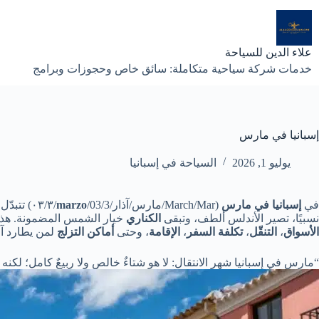
لتجاوز
لى
لمحتوى
علاء الدين للسياحة
خدمات شركة سياحية متكاملة: سائق خاص وحجوزات وبرامج
إسبانيا في مارس
يوليو 1, 2026
السياحة في إسبانيا
في
إسبانيا في مارس
(March/Mar/مارس/آذار/
marzo
/03/3//٣
نسبيًا، تصير الأندلس ألطف، وتبقى
الكناري
خيار الشمس المضمونة. هذا 
الأسواق
،
التنقّل
،
تكلفة السفر
،
الإقامة
، وحتى
أماكن التزلج
لمن يطارد آخ
“مارس في إسبانيا شهر الانتقال: لا هو شتاءٌ خالص ولا ربيعٌ كامل؛ لكن