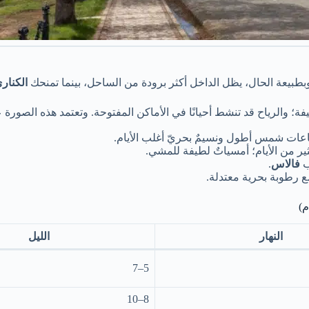
وبطبيعة الحال، يظل الداخل أكثر برودة من الساحل، بينما تمنحك
الكنار
يفة؛ والرياح قد تنشط أحيانًا في الأماكن المفتوحة. وتعتمد هذه الصورة
ساعات شمس أطول ونسيمٌ بحريّ أغلب الأيام.
ر من الأيام؛ أمسياتٌ لطيفة للمشي.
ب
فالاس
.
ع رطوبة بحرية معتدلة.
النهار
الليل
5–7
8–10