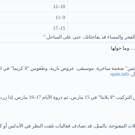
10–12
9–11
15–17
ر والمساء قد يفاجئانك، حتى على الساحل.”
… وما حولها
” ضخمة ساخرة، موسيقى، عروض نارية، وطقوس “لا كريما” في 19 مارس. يصف
ل.
spain.info
 رتّب جولاتك حول أوقات الماسكلِتا والعروض الليلية.
المفتوحة. بالمثل، قد تصادف فعاليات تلفت النظر في الأندلس أو كتالون