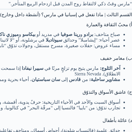
“مارس وقتٌ ذكي لالتقاط روح المدن قبل ازدحام الربيع المتأخر.”
القسم الثالث | ماذا تفعل في إسبانيا في مارس؟ (أنشطة داخل وخارج)
أ) محبّ الثقافة والعمارة
صباح متاحف:
برادو
و
رينا صوفيا
في مدريد أو
بيكاسو
و
ميوزي ناك
عصر أحياء: “إيشامبلا” وحدائق
سيوتاديلا
في برشلونة، أو “لا لاتينا
مساء عروض: حفلات صغيرة، مسرح مستقل، وجولات تذوّق “تاب
ب) مغامر خفيف
آخر الثلوج:
مارس يتيح يوم تزلجٍ مرنًا في
سييرا نيفادا
إذا سمحت ا
الانطلاق). Sierra Nevada
مشاوير ساحلية:
من
قادس
إلى
سان سباستيان
، أحياء بحرية وم
ج) عاشق الأسواق والتذوّق
أسواق السبت والأحد في الأحياء التاريخية: حرفٌ يدوية، أقمشة، 
تجارب تذوّق: من “باييا” فالنسيا إلى “مرقّة البحر” في كتالونيا
د) عائلة بأطفال
حدائق علمية (فالنسيا/برشلونة)، أحواض أسماك، ومتاحف تفاعلي