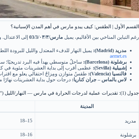
القسم الأول | الطقس: كيف يبدو مارس في أهم المدن الإسبانية؟
رغم التباين المناخي بين الأقاليم، يميل
مارس/03/3/٠٣/٣
إلى الاعتدال. 
مدريد (Madrid):
يميل النهار للدفء المعتدل والليل للبرودة اللط
aemet.es
برشلونة (Barcelona):
ساحلٌ متوسطي يهدأ فيه البرد تدريجيًا؛ 
إشبيلية (Sevilla):
عظمى أقرب إلى بداية العشرينات مئوية في كثي
فالنسيا (Valencia):
طقسٌ متوازن ومِزاجٌ احتفالي يعلو مع اقترا
لاس بالماس – جران كناريا:
درجات حول بداية العشرينات نهارًا م
جدول (1): تقديرات عملية لدرجات الحرارة في مارس — النهار/الليل (°م)
المدينة
15–18
مدريد
16–18
برشلونة