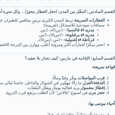
القسم السادس | التنقّل بين المدن: اجعل القطار محورًا… وكل شيءٍ أ
القطارات السريعة
تربط المدن الكبرى بزمنٍ منافس للطيران ع
مسافات نموذجية للاستدلال (تقريبية):
مدريد ⇄ فالنسيا:
~1س45د–2س.
مدريد ⇄ برشلونة:
~2س30د–3س.
غرناطة ⇄ إشبيلية:
~2س–2س30د.
احجز مبكرًا لخيارات أكثر ومرونة أعلى، ووازن بين الدرجة الاق
القسم السابع | الإقامة في مارس: كيف تختار بلا تعقيد؟
قواعد سريعة:
قرب المواصلات
يوفّر وقتًا ومالًا.
التدفئة/العزل
ما زالا مهمَّين في الشمال والداخل، خاصةً ليالي م
إفطارٌ مشمول
يزيد فعالية يومك ويقلّل النفقات.
حجز مرن
في أسبوع “فالاس” لأن الطلب يرتفع قرب الذروة.
أحياء موصى بها:
مدريد:
“أتوتشا” أو حافة “غران فيا”.