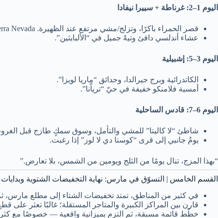
اليوم 1–2: غرناطة + سييرا نيفادا
قصر الحمراء باكرًا، وتزلج/مشي مرتفع عند الظهيرة. Sierra Nevada
عشاء أندلسي دافئ وتيهٌ جميل في “الألبايثين”.
اليوم 3–5: إشبيلية
الكاتدرائية وبرج جيرالدا، وحدائق “ماريا لويزا”.
أمسية فلامنكو خفيفة في حيّ “ترياّنا”.
اليوم 6–7: قادس الساحلية
شاطئ “لا كاليتا” للمشي والتأمل، وسوق سمكٍ طازج قبل الغرو
يومٌ جانبي إلى قرى “كوستا دي لا لوز” إذا رغبت.
“بهذا المزج، تنال يومًا من الثلج ويومين من الشمس، بلا تعارض.”
القسم الخامس | التسوّق في مارس: نهاية التخفيضات الشتوية وبدايات ا
في كثير من المناطق، تمتد تخفيضات الشتاء إلى مطلع مارس، ثم 
قارن بين المراكز الكبيرة والمتاجر المستقلة؛ غالبًا تعثر على ق
خطّط قائمة مسبقة، ثم التزم بميزانية واقعية — خصوصًا مع كثرة 