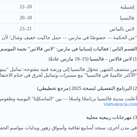
20–22
إشبيلية
18–20
فالنسيا
21–23
لاس بالماس
“من الحكمة — خصوصًا في مارس — حمل جاكيت خفيف وشال؛ لأن الفج
القسم الثاني | فعاليات إسبانيا في مارس: “لاس فالاس” نجمة الموسم
1) لاس فالاس – فالنسيا (15–19 مارس عادةً)
من منتصف الشهر، تتحوّل فالنسيا إلى ورشة فنية مفتوحة: تماثيل “نينوتس
“الأكثر عالميةً في فالنسيا” مع مسيرات وتماثيل تُحرق في ختام الاحتفا
2) البرنامج التفصيلي لنسخة 2025 (مرجع تخطيطي)
أعلنت مدينة فالنسيا برنامجًا واسعًا — بين “الماسكلِتا” اليومية وطقوس التركيب “لا بلانتا” في 15 مارس، ثم ذروة الأيام 17–19 مارس. إذا زرت خلال تلك الأيام،
visitvalencia.com
3) مهرجانات ربيعية محلية
في مدن أخرى، ستجد أسابيع ثقافية وأسواق زهور وبدايات مواسم الحفلات 