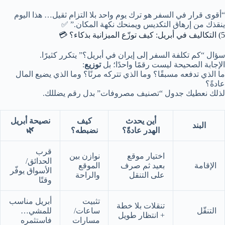
“أقوى قرار في السفر هو ترك يوم واحد بلا التزام ثقيل… هذا اليوم
ينقذك من إرهاق التكديس ويمنحك نكهة المكان.” ✅
5) التكاليف في أبريل: كيف توزّع الميزانية بذكاء؟ 💳
سؤال “كم تكلفة السفر إلى إيران في أبريل؟” يتكرر كثيرًا.
الإجابة الصحيحة ليست رقمًا واحدًا؛ بل
توزيع
:
ما الذي تدفعه مسبقًا؟ وما الذي تتركه مرنًا؟ وما الذي يضيع المال
عادةً؟
لذلك نعطيك جدول “تصنيف مصروفات” بدل رقم يضللك.
أين يحدث
كيف
نصيحة أبريل
البند
🌿
الهدر عادةً؟
نضبطه؟
قرب
اختيار موقع
نوازن بين
الحدائق/
الإقامة
بعيد ثم صرف
الموقع
الأسواق يوفّر
على التنقل
والراحة
وقتًا
تثبيت
أبريل مناسب
تنقلات بلا خطة
التنقّل
ساعات/
للمشي…
+ انتظار طويل
مسارات
فاستثمره