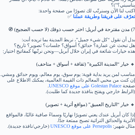
يناسبني؟”)؟
اكتب لنا الآن وسنرتّب لك تصورًا من صفحة واحدة:
تعرّف على فريقنا وطريقة عملنا
✅
7) مدن مقترحة في أبريل: اختر حسب ذوقك (لا حسب الضجيج) 🧭
بدل أن نقول “كل شيء جميل”، نربط المدينة بما تريده أنت:
هل تبحث عن عمارة؟ حدائق؟ أسواق؟ جلسات؟ تصوير؟ تاريخ؟
هذه خيارات شائعة في إيران خلال أبريل—ونحن نرتّبها كمفاتيح اختيار:
🔸 خيار “المدينة الكبيرة” (ثقافة + أسواق + متاحف)
مناسب لمن يريد بداية قوية: يوم سوق، يوم معالم، ويوم حدائق ومشي.
إن كنت من محبي المعالم ذات القيمة العالمية، يمكنك الاطلاع على
صفحة
Golestan Palace على موقع UNESCO
.
(الرابط خارجي ويفتح بنافذة جديدة كما طلبت).
🔸 خيار “التاريخ العميق” (مواقع أثرية + تصوير)
إذا كان أبريل عندك يعني تصويرًا نهاريًا وسماءً صافية غالبًا، فالمواقع
الأثرية والحدائق التراثية تصبح ممتعة جدًا.
مثال شهير:
Persepolis على موقع UNESCO
(خارجي/نافذة جديدة).