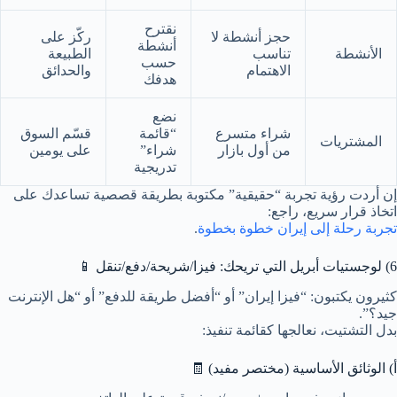
نقترح
حجز أنشطة لا
ركّز على
أنشطة
الأنشطة
تناسب
الطبيعة
حسب
الاهتمام
والحدائق
هدفك
نضع
شراء متسرع
“قائمة
قسّم السوق
المشتريات
من أول بازار
شراء”
على يومين
تدريجية
إن أردت رؤية تجربة “حقيقية” مكتوبة بطريقة قصصية تساعدك على
اتخاذ قرار سريع، راجع:
تجربة رحلة إلى إيران خطوة بخطوة
.
6) لوجستيات أبريل التي تريحك: فيزا/شريحة/دفع/تنقل 📱
كثيرون يكتبون: “فيزا إيران” أو “أفضل طريقة للدفع” أو “هل الإنترنت
جيد؟”.
بدل التشتيت، نعالجها كقائمة تنفيذ:
أ) الوثائق الأساسية (مختصر مفيد) 🧾