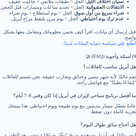
نسيان اختلاف الليل
: الحل = طبقات ملابس + جاكيت خفيف.
الانتقالات العشوائية
: الحل = تحديد ساعات ومسارات قبل الحجز.
شراء سريع من أول سوق
: الحل = يوم استطلاع + يوم شراء.
عدم ترك يوم احتياطي
: الحل = يوم مرن يلتقط مزاج أبريل.
قبل إرسال أي بيانات، اقرأ كيف نحمي معلوماتك ونتعامل معها بشكل
واضح:
اطّلع على سياسة حماية البيانات لدينا
.
9) أسئلة وأجوبة (FAQ) 🤝
هل أبريل مناسب للعائلات؟
نعم غالبًا، لأنه شهر مشي وحدائق وتجارب خفيفة. نحن نصمم للعائلات
“إيقاعًا بطيئًا” مع فواصل راحة.
ما أفضل برنامج سياحي لإيران في أبريل إذا كان وقتي 6–7 أيام؟
عادةً نفضّل مسار مدينتين مع يوم طبيعة ويوم احتياطي. هذا يمنحك
تجربة كاملة دون ضغط.
هل أحتاج سائق طوال اليوم؟
ليس دائمًا. في أبريل نستخدم مزيج “تنقّل صباحًا + مشي بعد الظهر +