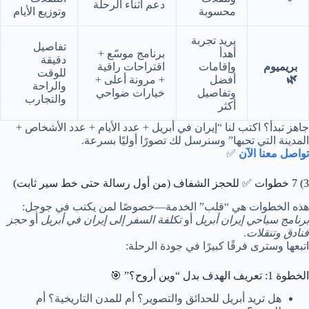
دعم أثناء الرحلة
محسوبة
وتوزيع الأيام
يريد تجربة
تفاصيل
أهدأ
برنامج موسّع +
دقيقة
بريميوم
وإقامات
اقتراحات راقية
للوقت
🌿
أفضل
+ مرونة أعلى +
والراحة
وتفاصيل
خيارات ضواحي
والتجارب
أكثر
جاهز تبدأ؟ اكتب لنا “إيران في أبريل + عدد الأيام + عدد الأشخاص +
المدينة التي تحبها” وسنرسل لك تصورًا أوليًا بسرعة.
تواصل معنا الآن
✅
3) 7 خطوات ✅ للحجز الشفاف (من أول رسالة حتى خط سير ثابت)
هذه الخطوات هي “قلب” الخدمة—خصوصًا لمن يكتب في جوجل:
برنامج سياحي إيران أبريل
أو
تكلفة السفر إلى إيران في أبريل
أو
حجز
فنادق وتنقلات
.
اتبعها وسترى فرقًا كبيرًا في جودة الرحلة:
الخطوة 1: تعريف الهدف بدل “وين أروح؟” 🎯
هل تريد أبريل للحدائق والتصوير؟ أم للمدن التاريخية؟ أم