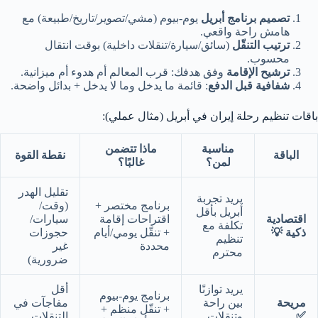
تصميم برنامج أبريل
يوم-بيوم (مشي/تصوير/تاريخ/طبيعة) مع
هامش راحة واقعي.
ترتيب التنقّل
(سائق/سيارة/تنقلات داخلية) بوقت انتقال
محسوب.
ترشيح الإقامة
وفق هدفك: قرب المعالم أم هدوء أم ميزانية.
شفافية قبل الدفع
: قائمة ما يدخل وما لا يدخل + بدائل واضحة.
باقات تنظيم رحلة إيران في أبريل (مثال عملي):
مناسبة
ماذا تتضمن
الباقة
نقطة القوة
لمن؟
غالبًا؟
تقليل الهدر
يريد تجربة
برنامج مختصر +
(وقت/
أبريل بأقل
اقتصادية
اقتراحات إقامة
سيارات/
تكلفة مع
ذكية 💡
+ تنقّل يومي/أيام
حجوزات
تنظيم
محددة
غير
محترم
ضرورية)
يريد توازنًا
أقل
برنامج يوم-بيوم
مريحة
بين راحة
مفاجآت في
+ تنقّل منظم +
✅
وتنقلات
التنقلات