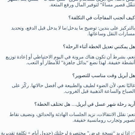
تنقّل قصير مساءً” لتوفير المال ورفع المتعة.
كيف أتجنب المفاجآت في التكلفة؟
بالتركيز على بندين: توضيح ما يدخل/ما لا يدخل قبل الدفع، وتحديد
مسارات النقل وساعاتها.
هل يمكنني تعديل الخطة أثناء الرحلة؟
نعم، بشرط أن تكون هناك مرونة في اليوم الاحتياطي أو إعادة توزيع
أنشطة خفيفة. لهذا نضع “بدائل جاهزة” للأمطار أو التعب.
هل أبريل وقت مناسب للتصوير؟
غالبًا نعم، لأن الضوء لطيف والطبيعة في أفضل حالاتها. ركّز على
الصباح والساعة الذهبية قبل الغروب.
أريد رحلة شهر عسل في أبريل… هل تختلف الخطة؟
نعم: نقلل الانتقالات، نزيد الجلسات الهادئة والحدائق، ونضيف نقاط
تصوير وتجارب رومانسية خفيفة.
✅ إذا تريد “نسخة عرض” مختصرة لرحلتك (جدول أيام + تكلفة تقديرية