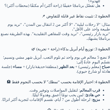
للهدوء؟
هل تفضّل برنامجًا خفيفًا (راحة أكثر) أم مكثفًا (محطات أكثر)؟
الخطوة 2: تثبيت نقاط غير قابلة للتفاوض 📌
مثال: “لا رحلات ليلية”، “لا أكثر من 2 انتقال بين المدن”، “نريد يوم
طبيعة واحد على الأقل”،
“نريد بازار رئيسي”، “نريد وقت للمقاهي التقليدية”. بهذه الطريقة نصنع
برنامجًا يشبهك.
الخطوة 3: توزيع أيام أبريل بذكاء (راحة + تجربة) 🌿
لا نضع 5 معالم في يوم واحد ثم نلوم التعب. أبريل شهر مشي ونسيم؛
نقسّم اليوم عادةً إلى:
صباح
(معلم رئيسي) +
بعد الظهر
(منطقة/حديقة/بازار) +
مساء
(جلسة
هادئة أو شارع حيوي).
الخطوة 4: اختيار الإقامة بحسب “نمطك” لا بحسب النجوم فقط 🏨
قرب المعالم
: لتقليل المواصلات وتوفير وقت.
حي هادئ
: لمن يحب نومًا أعمق وهدوءًا ليليًا.
مزيج
: لرحلة أطول من 7 أيام، نقسم الإقامات لتجربة أكثر اتزانًا.