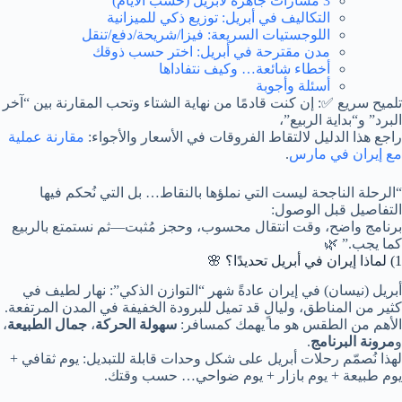
3 مسارات جاهزة لأبريل (حسب الأيام)
التكاليف في أبريل: توزيع ذكي للميزانية
اللوجستيات السريعة: فيزا/شريحة/دفع/تنقل
مدن مقترحة في أبريل: اختر حسب ذوقك
أخطاء شائعة… وكيف نتفاداها
أسئلة وأجوبة
تلميح سريع ✅: إن كنت قادمًا من نهاية الشتاء وتحب المقارنة بين “آخر
البرد” و“بداية الربيع”،
راجع هذا الدليل لالتقاط الفروقات في الأسعار والأجواء:
مقارنة عملية
مع إيران في مارس
.
“الرحلة الناجحة ليست التي نملؤها بالنقاط… بل التي نُحكم فيها
التفاصيل قبل الوصول:
برنامج واضح، وقت انتقال محسوب، وحجز مُثبت—ثم نستمتع بالربيع
كما يجب.” 🌿
1) لماذا
إيران في أبريل
تحديدًا؟ 🌸
أبريل (نيسان) في إيران عادةً شهر “التوازن الذكي”: نهار لطيف في
كثير من المناطق، وليالٍ قد تميل للبرودة الخفيفة في المدن المرتفعة.
الأهم من الطقس هو ما يهمك كمسافر:
سهولة الحركة
،
جمال الطبيعة
،
و
مرونة البرنامج
.
لهذا نُصمّم رحلات أبريل على شكل وحدات قابلة للتبديل: يوم ثقافي +
يوم طبيعة + يوم بازار + يوم ضواحي… حسب وقتك.