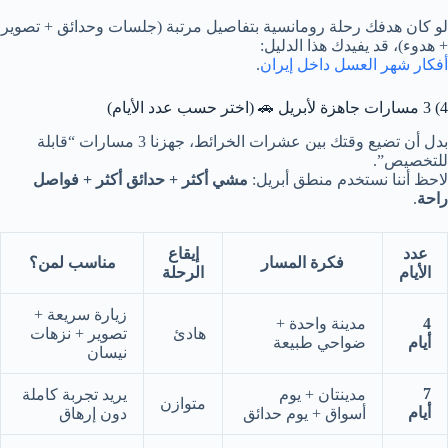
لو كان هدفك رحلة رومانسية بتفاصيل مرتبة (جلسات وحدائق + تصوير
+ هدوء)، قد يفيدك هذا الدليل:
أفكار شهر العسل داخل إيران
.
4) 3 مسارات جاهزة لأبريل 🚗 (اختر حسب عدد الأيام)
بدل أن تضيع وقتك بين عشرات الخرائط، جهزنا 3 مسارات “قابلة
للتخصيص”.
لاحظ أننا نستخدم منطق أبريل:
مشي أكثر + حدائق أكثر + فواصل
راحة
.
عدد
إيقاع
فكرة المسار
مناسب لمن؟
الأيام
الرحلة
زيارة سريعة +
4
مدينة واحدة +
هادئ
تصوير + نزهات
أيام
ضواحي طبيعة
نيسان
7
مدينتان + يوم
يريد تجربة كاملة
متوازن
أيام
أسواق + يوم حدائق
دون إرهاق