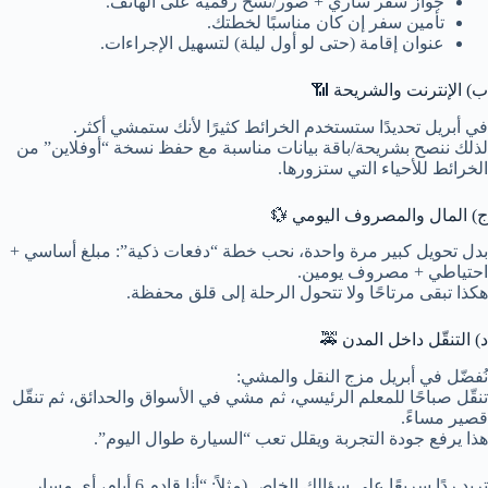
جواز سفر ساري + صور/نسخ رقمية على الهاتف.
تأمين سفر إن كان مناسبًا لخطتك.
عنوان إقامة (حتى لو أول ليلة) لتسهيل الإجراءات.
ب) الإنترنت والشريحة 📶
في أبريل تحديدًا ستستخدم الخرائط كثيرًا لأنك ستمشي أكثر.
لذلك ننصح بشريحة/باقة بيانات مناسبة مع حفظ نسخة “أوفلاين” من
الخرائط للأحياء التي ستزورها.
ج) المال والمصروف اليومي 💱
بدل تحويل كبير مرة واحدة، نحب خطة “دفعات ذكية”: مبلغ أساسي +
احتياطي + مصروف يومين.
هكذا تبقى مرتاحًا ولا تتحول الرحلة إلى قلق محفظة.
د) التنقّل داخل المدن 🚕
نُفضّل في أبريل مزج النقل والمشي:
تنقّل صباحًا للمعلم الرئيسي، ثم مشي في الأسواق والحدائق، ثم تنقّل
قصير مساءً.
هذا يرفع جودة التجربة ويقلل تعب “السيارة طوال اليوم”.
تريد ردًا سريعًا على سؤالك الخاص (مثلاً: “أنا قادم 6 أيام، أي مسار