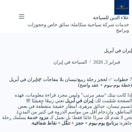
لتجاوز
لى
لمحتوى
علاء الدين للسياحة
خدمات شركة سياحية متكاملة: سائق خاص وحجوزات
وبرامج
إيران في أبريل
فبراير 3, 2026
السياحة في إيران
7 خطوات ✅ لحجز رحلة ربيع/نيسان بلا مفاجآت 🌿إيران في أبريل
(خطة يوم-بيوم + عقد واضح)
إذا كانت نيتك “سفر مرتب” وليس مجرد قراءة معلومات، فهذه
الصفحة صُمّمت لك:
إيران في أبريل
تعني ربيعًا حقيقيًا 🌸
(نسيم نيسان، حدائق مزهرة، أمطار خفيفة متقطّعة في بعض
المناطق، وازدحام أقل من مواسم الذروة في كثير من المدن).
نحن لا نقدم لك سردًا عامًا فقط؛ بل نعمل كـ
مزود خدمة
يسلّمك رحلة
جاهزة:
برنامج يوم-بيوم + حجز + تنقّل + نقاط شفافية
.