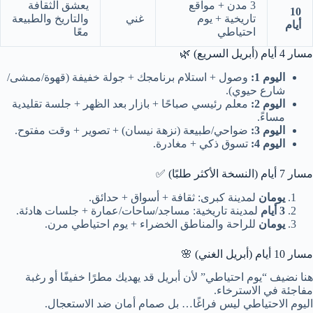
3 مدن + مواقع
يعشق الثقافة
10
تاريخية + يوم
غني
والتاريخ والطبيعة
أيام
احتياطي
معًا
مسار 4 أيام (أبريل السريع) 🌿
اليوم 1:
وصول + استلام برنامجك + جولة خفيفة (قهوة/ممشى/
شارع حيوي).
اليوم 2:
معلم رئيسي صباحًا + بازار بعد الظهر + جلسة تقليدية
مساءً.
اليوم 3:
ضواحي/طبيعة (نزهة نيسان) + تصوير + وقت مفتوح.
اليوم 4:
تسوق ذكي + مغادرة.
مسار 7 أيام (النسخة الأكثر طلبًا) ✅
يومان
لمدينة كبرى: ثقافة + أسواق + حدائق.
3 أيام
لمدينة تاريخية: مساجد/ساحات/عمارة + جلسات هادئة.
يومان
للراحة والمناطق الخضراء + يوم احتياطي مرن.
مسار 10 أيام (أبريل الغني) 🌸
هنا نضيف “يوم احتياطي” لأن أبريل قد يهديك مطرًا خفيفًا أو رغبة
مفاجئة في الاسترخاء.
اليوم الاحتياطي ليس فراغًا… بل صمام أمان ضد الاستعجال.