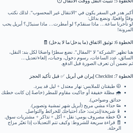
الخطوة 5: تثبيت النقل ووقت الانتقال ⏱️
أكبر هدر في السفر يكون في “الانتقال غير المحسوب”. لذلك نكتب
وقتًا واقعيًا، ونضع بدائل:
لو تأخرنا ساعة… ماذا سنقدّم؟ لو أمطرت… ماذا سنبدّل؟ أبريل يحب
المرونة!
الخطوة 6: توثيق الاتفاق (ما يدخل/ما لا يدخل) 🧾
هنا تظهر “الشركة” لا “المقال”. نضع سطرًا واضحًا لكل بند: النقل،
السائق، عدد الساعات، رسوم دخول، وجبات، إلغاء/تعديل…
ثم نضمن أن تعرف الصورة قبل الدفع.
الخطوة 7:
Checklist إيران في أبريل
✅ قبل تأكيد الحجز
🧥 طبقتان للملابس: نهار معتدل + ليل قد يبرد.
🌧️ مظلة خفيفة أو جاكيت مقاوم للمطر (خاصةً إن كانت خطتك
حدائق وضواحي).
👟 حذاء مشي مريح (أبريل شهر تمشية وتصوير).
📱 شريحة/إنترنت: حدّد احتياجك للخرائط والتواصل.
💱 خطة مصروف يومي: نقل + أكل + تذاكر + مشتريات سوق.
🧾 قراءة سريعة للشروط: وكيف تتم التعديلات إذا تغيّر مزاج
الرحلة.