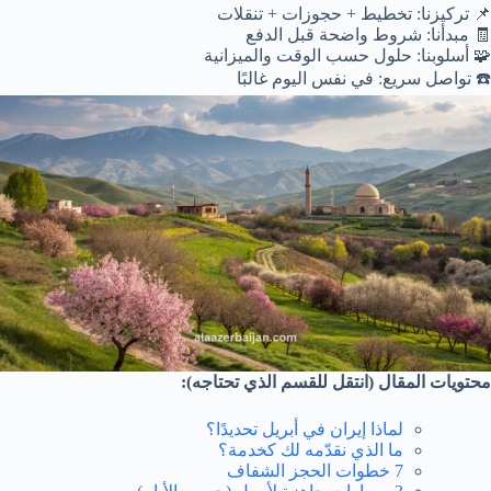
📌 تركيزنا: تخطيط + حجوزات + تنقلات
🧾 مبدأنا: شروط واضحة قبل الدفع
🧩 أسلوبنا: حلول حسب الوقت والميزانية
☎️ تواصل سريع: في نفس اليوم غالبًا
محتويات المقال (انتقل للقسم الذي تحتاجه):
لماذا إيران في أبريل تحديدًا؟
ما الذي نقدّمه لك كخدمة؟
7 خطوات الحجز الشفاف