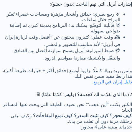
إشارات أبريل التي تهم الباحث (بدون حشو):
🌷 ربيع بصري: حدائق وأشجار مزهرة ومساحات خضراء تُغيّر
المزاج خلال ساعات.
🧭 قابلية التوسّع: يمكنك بدء البرنامج بمدينة كبرى ثم إضافة
ضواحي بسهولة.
🕰️ وقت عملي: كثيرون يبحثون عن “أفضل وقت لزيارة إيران
في أبريل” لأنه مناسب للتصوير والمشي.
💳 ضبط الميزانية: أبريل يسمح بموازنة أفضل بين الفنادق
والتنقّل والأنشطة مقارنةً بمواسم الذروة.
ولمن يريد ربيعًا كاملًا بزاوية أوسع (حدائق أكثر + خيارات طبيعة أكبر)،
هذا رابط مفيد ضمن نفس البلد:
دليل إيران في الربيع
.
2) ما الذي نقدّمه لك كخدمة؟ (وليس كلامًا عامًا) 🧾
الكثير يكتب “أين تذهب”؛ نحن نضيف الطبقة التي يبحث عنها المسافر
الجاد:
كيف تحجز؟ كيف تثبت السعر؟ كيف تمنع المفاجآت؟
وكيف تبقى
رحلتك مرنة دون أن تفلت من يدك.
خدماتنا مبنية على 4 محاور: