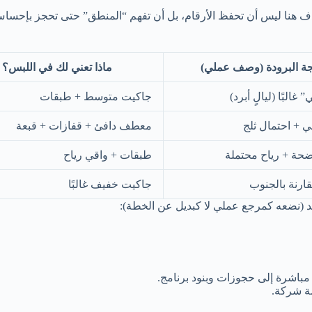
ا. الهدف هنا ليس أن تحفظ الأرقام، بل أن تفهم “المنطق” حتى تحجز بإحسا
ة البرودة (وصف عملي)
ماذا تعني لك في اللبس؟
 غالبًا (ليالٍ أبرد)
جاكيت متوسط + طبقات
ي + احتمال ثلج
معطف دافئ + قفازات + قبعة
ضحة + رياح محتملة
طبقات + واقي رياح
ارنة بالجنوب
جاكيت خفيف غالبًا
 (نضعه كمرجع عملي لا كبديل عن الخطة):
 مباشرة إلى حجوزات وبنود برنامج.
ة شركة.