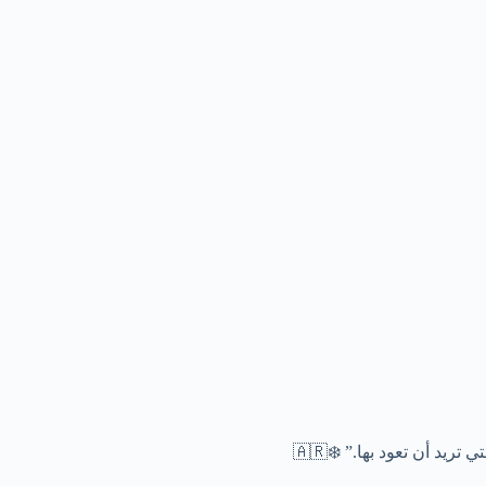
ريد أن تعود بها.” ❄️🇦🇷