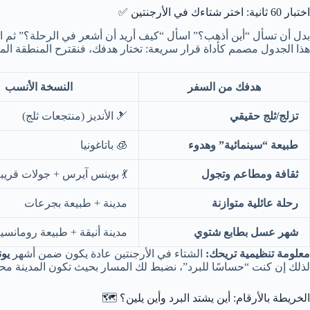
اختبار 60 ثانية: اختر شتاءك في الأرجنتين ✅
ل “أين أذهب؟” اسأل “كيف أريد أن أشعر في الرحلة؟” ثم اختر المسار.
منطقة المناسبة وطريقة تنظيم الأيام حتى لا تتعب نفسك بكثرة التنقل.
النسخة الأنسب
هدفك من السفر
🎿 الأنديز (منتجعات ثلج)
تزلج/ثلج حقيقي
🧊 باتاغونيا
طبيعة “سينمائية” وهدوء
 بوينس آيرس + جولات قريبة
ثقافة ومطاعم وتجول
مدينة + طبيعة بجرعات
رحلة عائلية متوازنة
دينة أنيقة + طبيعة رومانسية
شهر عسل بطابع شتوي
آب
الشتاء في الأرجنتين عادة يكون ضمن أشهر
معلومة تنظيمية تريحك:
ضبط لك المسار بحيث تكون المدينة محطة توازن، لا محطة عبور مرهقة.
الخريطة بالأرقام: أين يشتد البرد وأين يلين؟ 🗺️