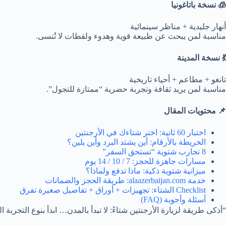
🧊 نسخة باتاغونيا
أنهار جليدية + مناظر سينمائية
مناسبة لمن يبحث عن طبيعة قوية وهدوء ولقطات لا تُنسى.
💃 نسخة المدينة
تانغو + مطاعم + أحياء تاريخية
مناسبة لمن يريد ثقافة وتجربة حضرية “ممتازة للتجول”.
📌 محتويات المقال
اختبار 60 ثانية: اختر شتاءك في الأرجنتين
الخريطة بالأرقام: أين يشتد البرد وأين يلين؟
8 تجارب شتوية “تستحق السفر”
مسارات جاهزة للحجز: 7 / 10 / 14 يوم
ميزانية شتوية ذكية: ماذا تدفع ولماذا؟
خدمة alaazerbaijan.com: طريقة الحجز والضمانات
Checklist الشتاء: تجهيزات + أوراق + تفاصيل صغيرة تفرق
أسئلة وأجوبة (FAQ)
“أذكى طريقة لزيارة الأرجنتين شتاءً: لا تبدأ بالمدن… ابدأ بنوع التجربة التي ت