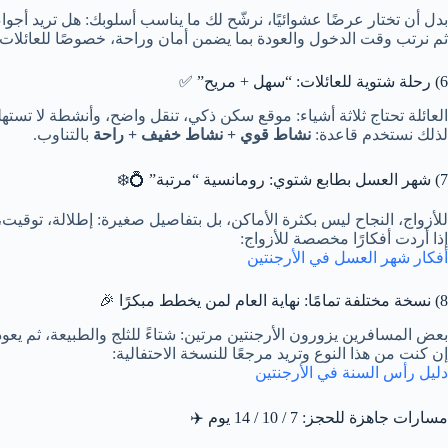
بدل أن تختار عرضًا عشوائيًا، نرشّح لك ما يناسب أسلوبك: هل تريد أجوا
ثم نرتب وقت الدخول والعودة بما يضمن أمان وراحة، خصوصًا للعائلات.
6) رحلة شتوية للعائلات: “سهل + مريح” ✅
العائلة تحتاج ثلاثة أشياء: موقع سكن ذكي، تنقل واضح، وأنشطة لا تسته
لذلك نستخدم قاعدة:
نشاط قوي + نشاط خفيف + راحة
بالتناوب.
7) شهر العسل بطابع شتوي: رومانسية “مرتبة” 💍❄️
للأزواج، النجاح ليس بكثرة الأماكن، بل بتفاصيل صغيرة: إطلالة، توقي
إذا أردت أفكارًا مخصصة للأزواج:
أفكار شهر العسل في الأرجنتين
8) نسخة مختلفة تمامًا: نهاية العام لمن يخطط مبكرًا 🎉
بعض المسافرين يزورون الأرجنتين مرتين: شتاءً للثلج والطبيعة، ثم يعودو
إن كنت من هذا النوع وتريد مرجعًا للنسخة الاحتفالية:
دليل رأس السنة في الأرجنتين
مسارات جاهزة للحجز: 7 / 10 / 14 يوم ✈️