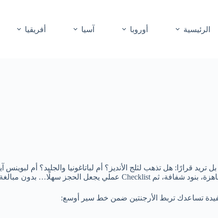
الرئيسية
أوروبا
آسيا
أفريقيا
بل تريد قرارًا: هل تذهب لثلج الأنديز؟ أم لباتاغونيا والجليد؟ أم لبوينس
ون مبالغة ولا ضياع بين عشرات المدن.
فيدة تساعدك تربط الأرجنتين ضمن خط سير أوسع: