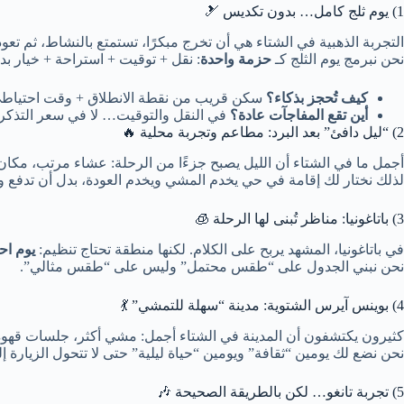
1) يوم ثلج كامل… بدون تكديس 🎿
التجربة الذهبية في الشتاء هي أن تخرج مبكرًا، تستمتع بالنشاط، ثم تعود
نحن نبرمج يوم الثلج كـ
حزمة واحدة
: نقل + توقيت + استراحة + خيار ب
كيف تُحجز بذكاء؟
سكن قريب من نقطة الانطلاق + وقت احتياطي 
أين تقع المفاجآت عادة؟
في النقل والتوقيت… لا في سعر التذكر
2) “ليل دافئ” بعد البرد: مطاعم وتجربة محلية 🔥
أجمل ما في الشتاء أن الليل يصبح جزءًا من الرحلة: عشاء مرتب، مكان
لذلك نختار لك إقامة في حي يخدم المشي ويخدم العودة، بدل أن تدفع وق
3) باتاغونيا: مناظر تُبنى لها الرحلة 🧊
في باتاغونيا، المشهد يربح على الكلام. لكنها منطقة تحتاج تنظيم:
يوم اح
نحن نبني الجدول على “طقس محتمل” وليس على “طقس مثالي”.
4) بوينس آيرس الشتوية: مدينة “سهلة للتمشي” 💃
كثيرون يكتشفون أن المدينة في الشتاء أجمل: مشي أكثر، جلسات قهوة
نحن نضع لك يومين “ثقافة” ويومين “حياة ليلية” حتى لا تتحول الزيارة إل
5) تجربة تانغو… لكن بالطريقة الصحيحة 🎶