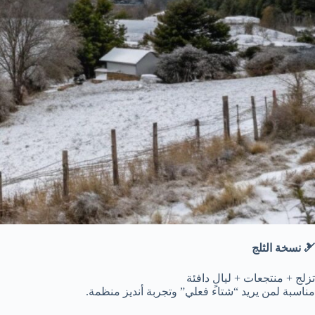
🎿 نسخة الثلج
تزلج + منتجعات + ليالٍ دافئة
مناسبة لمن يريد “شتاء فعلي” وتجربة أنديز منظمة.