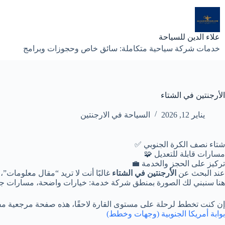
لتجاوز
لى
لمحتوى
علاء الدين للسياحة
خدمات شركة سياحية متكاملة: سائق خاص وحجوزات وبرامج
الأرجنتين في الشتاء
يناير 12, 2026
السياحة في الارجنتين
شتاء نصف الكرة الجنوبي ✅
مسارات قابلة للتعديل 🧩
تركيز على الحجز والخدمة 💼
عند البحث عن
الأرجنتين في الشتاء
غالبًا أنت لا تريد “مقال معلومات”، 
هنا سنبني لك الصورة بمنطق شركة خدمة: خيارات واضحة، مسارات جاهزة، بنود شفافة، ثم Checklist عملي يجعل الحجز سهلًا… بد
إن كنت تخطط لرحلة على مستوى القارة لاحقًا، هذه صفحة مرجعية م
بوابة أمريكا الجنوبية (وجهات وخطط)