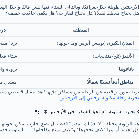
الأرجنتين طويلة جدًا جغرافيًا، وبالتالي الشتاء فيها ليس قالبًا واحدً
هل تحتاج معطفًا ثقيلًا؟ هل تحتاج قفازات؟ هل يكفي جاكيت خفيف؟
المنطقة
درج
المدن الكبرى
(بوينس آيرس وما حولها)
برد “مدني”
الأنديز
(ثلج/منتجعات)
شتاء فعل
باتاغونيا
برودة وا
مناطق أدفأ نسبيًا شمالًا
معتدل مق
تريد صورة واقعية عن الرحلة من مسافر جرّبها؟ هذا مقال قصصي مفيد
تجربة رحلة مكتوبة: رحلتي إلى الأرجنتين
8 تجارب شتوية “تستحق السفر” في الأرجنتين ❄️🇦🇷
هنا الزاوية مختلفة: لا نعدّ لك “مدن” فقط، بل نضع تجارب يمكن تحويلها
كل تجربة أمامها “كيف نحجزها” و“كيف نمنع مفاجآتها” — بأسلوب خدم