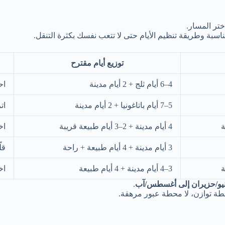
بدل أن تسأ
هذا الجدول مصمم كأداة قرار سريعة: تختار هدفك، فنقترح ال
توزيع أيام مقترح
ًا
4–6 أيام ثلج + 2 أيام مدينة
ًا
5–7 أيام باتاغونيا + 2 أيام مدينة
ق”
4 أيام مدينة + 2–3 أيام طبيعة قريبة

بع
3 أيام مدينة + 4 أيام طبيعة + راحة
رق
3–4 أيام مدينة + 4 أيام طبيعة
م
.
يونيو/حزيران إلى أغسطس/
لذلك إن كنت “حساسًا للبرد”، ن