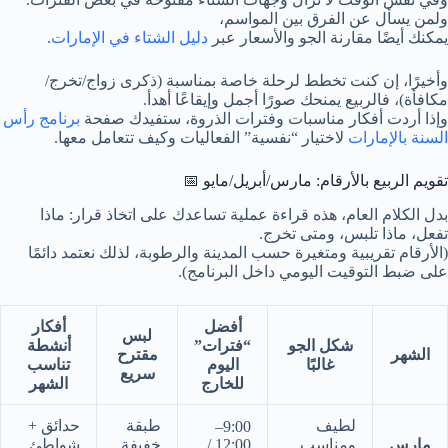
ولمن يسأل عن الفرق بين المواسم،
يمكنك أيضًا مقارنة الجو والأسعار عبر
دليل الشتاء في الإمارات
.
وأخيرًا، إن كنت تخطط لرحلة خاصة بمناسبة (ذكرى زواج/تخرج/
مكافأة)، فالربيع يمنحك صورًا أجمل وإيقاعًا أهدأ.
وإذا أردت أفكار مناسبات وفترات الذروة، ستفيدك صفحة
برنامج رأس
السنة بالإمارات
لاختيار “نفسية” الفعاليات وكيف تتعامل معها.
تقويم الربيع بالأرقام: مارس/أبريل/مايو 📅
بدل الكلام العام، هذه قراءة عملية تساعدك على اتخاذ قرار: ماذا
تفعل، ماذا تلبس، ومتى تخرج.
(الأرقام تقريبية ومتغيرة حسب المدينة والرطوبة، لذلك نعتمد دائمًا
على ضبط التوقيت اليومي داخل البرنامج).
أفضل
أفكار
لبس
شكل الجو
“فترات”
أنشطة
الشهر
مقترح
غالبًا
اليوم
تناسب
سريع
للخارج
الشهر
لطيف
طبقة
حدائق +
9:00–
مارس
ومناسب
12:00 /
خفيفة
شواطئ