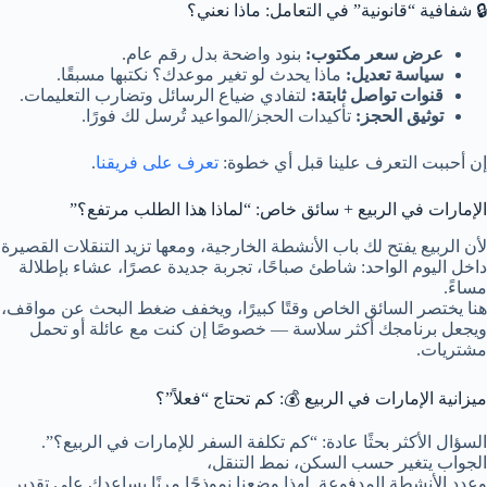
🔒 شفافية “قانونية” في التعامل: ماذا نعني؟
عرض سعر مكتوب:
بنود واضحة بدل رقم عام.
سياسة تعديل:
ماذا يحدث لو تغير موعدك؟ نكتبها مسبقًا.
قنوات تواصل ثابتة:
لتفادي ضياع الرسائل وتضارب التعليمات.
توثيق الحجز:
تأكيدات الحجز/المواعيد تُرسل لك فورًا.
إن أحببت التعرف علينا قبل أي خطوة:
تعرف على فريقنا
.
الإمارات في الربيع + سائق خاص: “لماذا هذا الطلب مرتفع؟”
لأن الربيع يفتح لك باب الأنشطة الخارجية، ومعها تزيد التنقلات القصيرة
داخل اليوم الواحد: شاطئ صباحًا، تجربة جديدة عصرًا، عشاء بإطلالة
مساءً.
هنا يختصر السائق الخاص وقتًا كبيرًا، ويخفف ضغط البحث عن مواقف،
ويجعل برنامجك أكثر سلاسة — خصوصًا إن كنت مع عائلة أو تحمل
مشتريات.
ميزانية الإمارات في الربيع 💰: كم تحتاج “فعلاً”؟
السؤال الأكثر بحثًا عادة: “كم تكلفة السفر للإمارات في الربيع؟”.
الجواب يتغير حسب السكن، نمط التنقل،
وعدد الأنشطة المدفوعة. لهذا وضعنا نموذجًا مرنًا يساعدك على تقدير