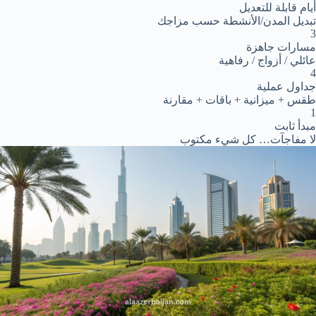
أيام قابلة للتعديل
تبديل المدن/الأنشطة حسب مزاجك
3
مسارات جاهزة
عائلي / أزواج / رفاهية
4
جداول عملية
طقس + ميزانية + باقات + مقارنة
1
مبدأ ثابت
لا مفاجآت… كل شيء مكتوب