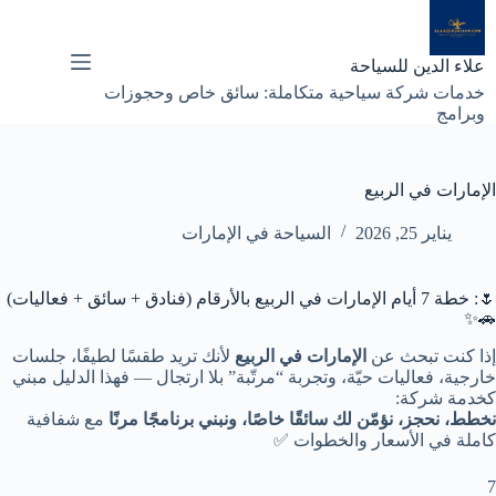
لتجاوز
لى
لمحتوى
علاء الدين للسياحة
خدمات شركة سياحية متكاملة: سائق خاص وحجوزات
وبرامج
الإمارات في الربيع
يناير 25, 2026
السياحة في الإمارات
🌷: خطة 7 أيام الإمارات في الربيع بالأرقام (فنادق + سائق + فعاليات)
🚗✨
إذا كنت تبحث عن
الإمارات في الربيع
لأنك تريد طقسًا لطيفًا، جلسات
خارجية، فعاليات حيّة، وتجربة “مرتّبة” بلا ارتجال — فهذا الدليل مبني
كخدمة شركة:
نخطط، نحجز، نؤمّن لك سائقًا خاصًا، ونبني برنامجًا مرنًا
مع شفافية
كاملة في الأسعار والخطوات ✅
7