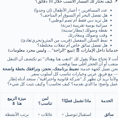
📌 كيف نختار لك المسار الأنسب خلال 10 دقائق؟
عدد المسافرين + أعمار الأطفال (إن وجدوا)
هل تفضل البحر أم التسوق أم المتاحف؟
هل تريد دبي فقط أم تضم أبوظبي؟
ميزانية يومية تقريبية (مرنة)
نقطة وصولك (مطار/مدينة)
وقت وصولك ومغادرتك
نمط السكن المفضل (قريب من المترو/بحري/هادئ)
هل تفضل سائق خاص أم تنقلات مختلطة؟
خدماتنا داخل الإمارات 🧾 (نبيع “الراحة”… وليس مجرد معلومات)
أنت لا تحتاج مقالًا يقول لك “اذهب هنا وهناك” ثم تكتشف أن التنقل
متعب أو أن الحجز أغلى مما توقعت.
نحن نعمل كجهة خدمة:
نضبط برنامجك، نحجز، ونرافقك بخطة واضحة
— مع فريق عربي وخيارات تناسب كل أسلوب سفر.
ولأننا نريد أن تظهر كـ “شركة قانونية واحترافية”، ستجد أدناه إطار
عمل واضح: ما الذي نقدمه؟ كيف نحاسب؟ وكيف نثبت كل شيء؟
لمن
ميزة الربيع
الخدمة
ماذا تشمل فعليًا؟
تناسب؟
هنا 🌷
سائق
استقبال/توصيل +
عائلات +
نرتب الأنشطة