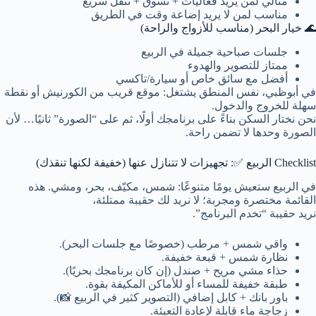
مثالي لمن يريد فعاليات + تسوق + تنقل سريع
مناسب لمن لا يريد إضاعة وقت في الطريق
🌊 خيار البحر (مناسب للأزواج والراحة)
جلسات صباحية جميلة في الربيع
ممتاز للتصوير والهدوء
أفضل مع سائق خاص أو سيارة/تاكسي
في أبوظبي، نفس المنطق يشتغل: موقع قريب من الكورنيش أو نقطة
سهلة للخروج والدخول.
نحن نختار السكن بناءً على برنامجك أولًا، ثم على “الصورة” ثانيًا… لأن
الصورة وحدها لا تضمن راحة.
Checklist الربيع ✅: تجهيزات لا تتنازل عنها (خفيفة لكنها تنقذك)
في الربيع ستعيش يومًا متنوعًا: شمس، مكيّف، بحر، ومشي. هذه
القائمة مختصرة ومجربة؛ لا نريد لك حقيبة ممتلئة،
نريد حقيبة “تخدم البرنامج”.
واقي شمس + مرطب (خصوصًا مع جلسات البحر).
نظارة شمس + قبعة خفيفة.
حذاء مشي مريح + صندل (إن كان برنامجك بحريًا).
طبقة خفيفة للمساء أو للأماكن المكيفة بقوة.
باور بانك + كابل إضافي (التصوير كثير في الربيع 📸).
زجاجة ماء قابلة لإعادة التعبئة.