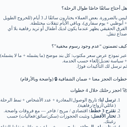
هل أحتاج سائقًا خاصًا طوال الرحلة؟
ليس بالضرورة. بعض العملاء يختارون سائقًا لـ 3 أيام (للخروج الطويل
+ أبوظبي + يوم سفاري)، وباقي الأيام تنقلات مختلطة.
الفرق الحقيقي يظهر عندما يكون لديك أطفال أو تريد رفاهية بلا أي
صداع تنقل.
كيف تضمنون “عدم وجود رسوم مخفية”؟
عبر نموذج عرض سعر مكتوب: كل بند موضح (ما يشمله + ما لا يشمله)
+ سياسة تعديل/إلغاء حسب الخدمة.
ثم نرسل لك التأكيدات فورًا.
خطوات الحجز معنا + ضمان الشفافية 🔒 (واضحة وبالأرقام)
🚀 احجز رحلتك خلال 4 خطوات
ترسل لنا:
تاريخ الوصول/المغادرة + عدد الأشخاص + نمط الرحلة
(عائلي/أزواج/رفاهية).
نقترح 3 خطط:
اقتصادي / مريح / فاخر — مع فروقات واضحة.
تختار الأفضل:
ونثبت الحجوزات (سكن/سائق/فعاليات) حسب
رغبتك.
تستلم ملف الرحلة:
برنامج يومي + مواعيد + بدائل + نقاط التقاء