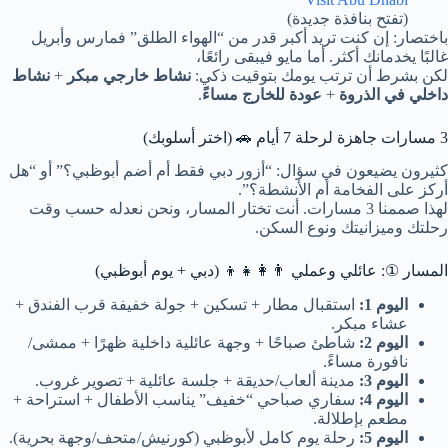
(تفتح بنافذة جديدة)
باختصار: إن كنت تريد أكبر قدر من “الهواء الطلق” فمارس وأبريل
غالبًا يخدمانك أكثر. أما مايو فيبقى رائعًا،
لكن بشرط أن ترتب يومك بتوقيت ذكي:
نشاط خارجي مبكر
+
نشاط
داخلي في الذروة
+
عودة للخارج مساءً
.
3 مسارات جاهزة لرحلة 7 أيام 🚗 (اختر أسلوبك)
كثيرون يضيعون في سؤال: “أزور دبي فقط أم أضم أبوظبي؟” أو “هل
أركز على الفخامة أم الأنشطة؟”.
لهذا صممنا 3 مسارات. أنت تختار المسار، ونحن نعدله حسب وقت
رحلتك وميزانيتك ونوع السكن.
المسار ①: عائلي وعملي 👨‍👩‍👧‍👦 (دبي + يوم أبوظبي)
اليوم 1:
استقبال مطار + تسكين + جولة خفيفة قرب الفندق +
عشاء مبكر.
اليوم 2:
شاطئ صباحًا + وجهة عائلية داخلية ظهرًا + ممشى/
نافورة مساءً.
اليوم 3:
مدينة ألعاب/حديقة + جلسة عائلية + تصوير غروب.
اليوم 4:
سفاري صباحي “خفيف” يناسب الأطفال + استراحة +
مطعم بإطلالة.
اليوم 5:
رحلة يوم كامل لأبوظبي (كورنيش/متحف/وجهة بحرية).