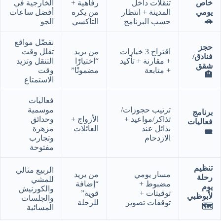
خاص
تنقلات داخل
رفاهية +
الخارجية في
يومي
المدينة + انتظار
من يكره
أفضل ساعات
🚗
حسب البرنامج
التاكسي
الجو
نفضّل مواقع
حجز
اقتراح 3 خيارات
من يريد
تقلل وقت
فنادق/
+ مقارنة + تأكيد
“اختيارًا
التنقل وتزيد
شقق
+ متابعة
مضمونًا”
وقت
🏨
الاستمتاع
فعاليات
ترتيب حجوزات/
موسمية
برنامج
تذاكر/مواعيد +
الأزواج +
وحدائق
فعاليات
بدائل عند
العائلات
مزهرة
🎟️
الازدحام
وتجارب
مفتوحة
تنظيم
الربيع مثالي
مسار يومي
من يريد
رحلة
للمشي
مضبوط +
“إضافة
يوم
والكورنيش
توقيتات +
قوية”
لأبوظبي
والجلسات
توقفات تصوير
للرحلة
🗺️
المسائية