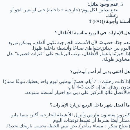
عدم وجود بدائل:
نضع بديلين لكل يوم: (خارجية + داخلية) حتى لو تغير الجو أو
رغبتك.
أسئلة وأجوبة (FAQ) ❓
هل الإمارات في الربيع مناسبة للأطفال؟
نعم جدًا، خصوصًا لأن الأنشطة الخارجية تكون ألطف، ويمكن توزيع
اليوم بين حدائق/شواطئ صباحًا وأنشطة داخلية ظهرًا.
إذا أخبرتَنا بأعمار الأطفال، نرتب البرنامج على “فترات قصيرة” بدل
مشاوير طويلة.
هل أكتفي بدبي أم أضم أبوظبي؟
إذا كانت رحلتك 5–7 أيام، فضمّ أبوظبي ليوم واحد يعطيك تنوعًا ممتازًا
بدون إرهاق. أما إن كانت 3–4 أيام،
فالأفضل غالبًا التركيز على دبي مع اختيار أنشطة متنوعة.
ما أفضل شهر داخل الربيع لزيارة الإمارات؟
كثيرون يفضلون مارس وأبريل للأنشطة الخارجية أكثر، بينما مايو
ممتاز أيضًا بشرط أن تضبط توقيتات اليوم
(صباح مبكر + مساء متأخر). نحن نبني الخطة بحسب تاريخك تحديدًا.