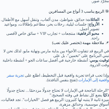
مجرّد صور.
🎯 الربيع يناسب 3 أنواع من المسافرين
العائلات:
حدائق، شواطئ، مدن ألعاب، وتنقل أسهل مع الأطفال.
الأزواج:
جلسات ليلية، رحلات بحر، مطاعم بإطلالات، ومواعيد
تصوير أجمل.
محبو الرفاهية:
منتجعات + تجارب VIP + سائق خاص لأقصى
راحة.
📌 ملاحظة مهمة (تختصر عليك تعب)
في الربيع قد تتفاوت الأجواء بين بداية مارس ونهاية مايو. لذلك نحن لا
نبني البرنامج على “تخمين”، بل على
توقيت يومي
: أنشطة خارجية في أفضل ساعات الجو + أنشطة داخلية
وقت الذروة.
وإذا تحب قراءة تجربة واقعية قبل التخطيط، اطلع على
تجربة سفر
واقعية إلى الإمارات
(تفتح بنفس النافذة).
“الرحلة الناجحة في الإمارات لا تحتاج جدولًا مزدحمًا… تحتاج جدولًا
ذكيًا
يضع كل نشاط في وقته الصحيح.”
ميزة ثانية لا ينتبه لها كثيرون: الربيع هو فصل “الخيارات”. تجد فعاليات،
أسواق موسمية، وحدائق مزهرة،
وفي نفس الوقت لا تزال وجهات الشتاء مفتوحة في بعض الفترات.