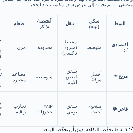
منطقي — ثم نحوله إلى عرض سعر مكتوب عند الحجز.
سكن
أنشطة/
النمط
تنقل
طعام
(ليلة)
تذاكر
ل
مختلط
اقتصادي
ت
متوسط
(مترو/
محدودة
مرن
✅
ج
تاكسي)
ف
ل
سائق
أفضل
مطاعم
ت
مريح ⭐
لبعض
متوسطة
موقعًا
مختارة
ر
الأيام
ق
ل
ك
منتجع/
سائق
VIP/
تجارب
فاخر 💎
“
أجنحة
يومي
حجوزات
راقية
ق
ا
💡 5 نقاط تخفّض التكلفة بدون أن تخفّض المتعة