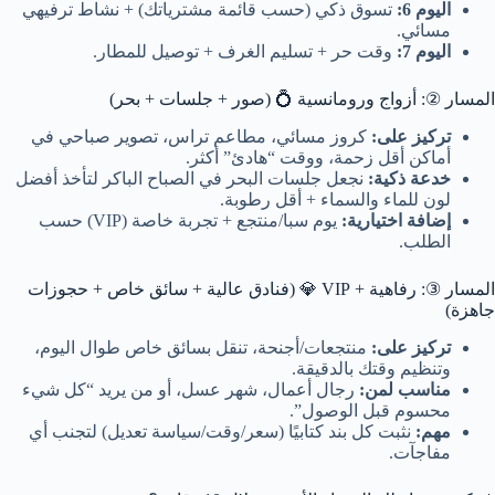
اليوم 6:
تسوق ذكي (حسب قائمة مشترياتك) + نشاط ترفيهي
مسائي.
اليوم 7:
وقت حر + تسليم الغرف + توصيل للمطار.
المسار ②: أزواج ورومانسية 💍 (صور + جلسات + بحر)
تركيز على:
كروز مسائي، مطاعم تراس، تصوير صباحي في
أماكن أقل زحمة، ووقت “هادئ” أكثر.
خدعة ذكية:
نجعل جلسات البحر في الصباح الباكر لتأخذ أفضل
لون للماء والسماء + أقل رطوبة.
إضافة اختيارية:
يوم سبا/منتجع + تجربة خاصة (VIP) حسب
الطلب.
المسار ③: رفاهية + VIP 💎 (فنادق عالية + سائق خاص + حجوزات
جاهزة)
تركيز على:
منتجعات/أجنحة، تنقل بسائق خاص طوال اليوم،
وتنظيم وقتك بالدقيقة.
مناسب لمن:
رجال أعمال، شهر عسل، أو من يريد “كل شيء
محسوم قبل الوصول”.
مهم:
نثبت كل بند كتابيًا (سعر/وقت/سياسة تعديل) لتجنب أي
مفاجآت.