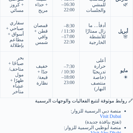
16:30–
🌿
للمشي
+ حذاء
+ كروز
22:00
والجلسات
مريح
مسائي
سفاري
أدفأ… ما
قمصان
8:30–
صباحي +
زال ممتازًا
11:30 /
قطن +
أبريل
أسواق +
17:00–
🌸
للأنشطة
واقي
مطاعم
22:30
الخارجية
شمس
بإطلالة
بحر
أعلى
صباحًا +
حرارة
خفيف
7:30–
متاحف/
مايو
تدريجيًا
10:30 /
جدًا +
مول
☀️
18:00–
(خاصة
قبعة/
ظهرًا +
23:00
منتصف
نظارة
عشاء
النهار)
متأخر
🔗 روابط موثوقة لتتبع الفعاليات والوجهات الرسمية
منصة دبي الرسمية للزوار:
Visit Dubai
(تفتح بنافذة جديدة)
منصة أبوظبي الرسمية للزوار:
Visit Abu Dhabi