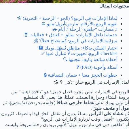
محتويات المقال
لماذا الإمارات في الربيع؟ (الجو + الزحمة + التجربة) 🌸
تقويم الربيع بالأرقام: مارس/أبريل/مايو 📅
3 مسارات “جاهزة” لرحلة 7 أيام 🚗
خدماتنا داخل الإمارات: سائق + فنادق + فعاليات 🧾
ميزانية الإمارات في الربيع: كم تحتاج فعلاً؟ 💰
اختيار السكن بذكاء: مناطق تُسهّل يومك 🏨
Checklist الربيع: تجهيزات لا تتنازل عنها ✅
أخطاء شائعة وكيف تتجنبها 🔍
أسئلة وأجوبة (FAQ) ❓
خطوات الحجز معنا + ضمان الشفافية 🔒
لماذا
الإمارات في الربيع
خيار “ذكي”؟ 🌸
الربيع في الإمارات ليس مجرد فصل جميل؛ هو “نافذة ذهبية” بين
برودة الشتاء وحرارة الصيف. عمليًا، هذا يعني أنك تستطيع
أن تبني يومك على
نشاط خارجي صباحًا
(جلسة بحر/حديقة/مشي)، ثم
مول أو متحف
ظهرًا،
ثم
عشاء على التراس
مساءً بدون أن تقاتل الحرّ. لهذا بالضبط، كثيرون
يكتبون: “أفضل وقت لزيارة الإمارات في الربيع”
أو “طقس دبي في مارس وأبريل” لأنهم يريدون رحلة مريحة وليست