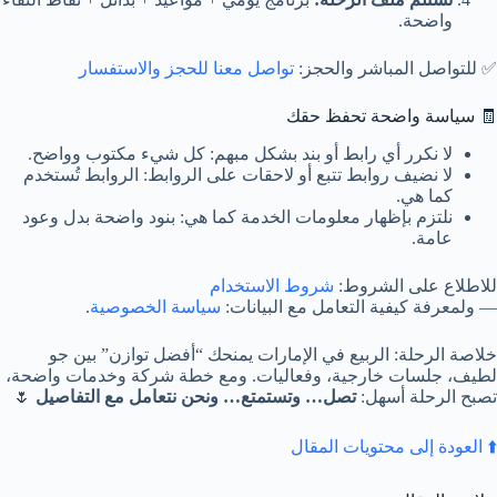
واضحة.
✅ للتواصل المباشر والحجز:
تواصل معنا للحجز والاستفسار
🧾 سياسة واضحة تحفظ حقك
لا نكرر أي رابط أو بند بشكل مبهم: كل شيء مكتوب وواضح.
لا نضيف روابط تتبع أو لاحقات على الروابط: الروابط تُستخدم
كما هي.
نلتزم بإظهار معلومات الخدمة كما هي: بنود واضحة بدل وعود
عامة.
للاطلاع على الشروط:
شروط الاستخدام
— ولمعرفة كيفية التعامل مع البيانات:
سياسة الخصوصية
.
خلاصة الرحلة: الربيع في الإمارات يمنحك “أفضل توازن” بين جو
لطيف، جلسات خارجية، وفعاليات. ومع خطة شركة وخدمات واضحة،
تصبح الرحلة أسهل:
تصل… وتستمتع… ونحن نتعامل مع التفاصيل
🌷
⬆️ العودة إلى محتويات المقال