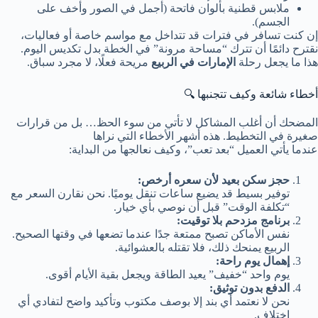
ملابس قطنية بألوان فاتحة (أجمل في الصور وأخف على
الجسم).
إن كنت تسافر في فترات قد تتداخل مع مواسم خاصة أو فعاليات،
نقترح دائمًا أن تترك “مساحة مرونة” في الخطة بدل تكديس اليوم.
هذا ما يجعل رحلة
الإمارات في الربيع
مريحة فعلًا، لا مجرد سباق.
أخطاء شائعة وكيف تتجنبها 🔍
المضحك أن أغلب المشاكل لا تأتي من سوء الحظ… بل من قرارات
صغيرة في التخطيط. هذه أشهر الأخطاء التي نراها
عندما يأتي العميل “بعد تعب”، وكيف نعالجها من البداية:
حجز سكن بعيد لأن سعره أرخص:
توفير بسيط قد يضيع ساعات تنقل يوميًا. نحن نقارن السعر مع
“تكلفة الوقت” قبل أن نوصي بأي خيار.
برنامج مزدحم بلا توقيت:
نفس الأماكن تصبح ممتعة جدًا عندما تضعها في وقتها الصحيح.
الربيع يمنحك ذلك، فلا تقتله بالعشوائية.
إهمال يوم راحة:
يوم واحد “خفيف” يعيد الطاقة ويجعل بقية الأيام أقوى.
الدفع بدون توثيق:
نحن لا نعتمد أي بند إلا بوصف مكتوب وتأكيد واضح لتفادي أي
اختلاف.