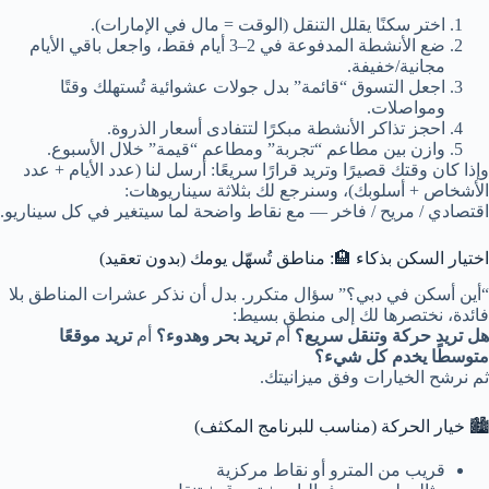
اختر سكنًا يقلل التنقل (الوقت = مال في الإمارات).
ضع الأنشطة المدفوعة في 2–3 أيام فقط، واجعل باقي الأيام
مجانية/خفيفة.
اجعل التسوق “قائمة” بدل جولات عشوائية تُستهلك وقتًا
ومواصلات.
احجز تذاكر الأنشطة مبكرًا لتتفادى أسعار الذروة.
وازن بين مطاعم “تجربة” ومطاعم “قيمة” خلال الأسبوع.
وإذا كان وقتك قصيرًا وتريد قرارًا سريعًا: أرسل لنا (عدد الأيام + عدد
الأشخاص + أسلوبك)، وسنرجع لك بثلاثة سيناريوهات:
اقتصادي / مريح / فاخر — مع نقاط واضحة لما سيتغير في كل سيناريو.
اختيار السكن بذكاء 🏨: مناطق تُسهّل يومك (بدون تعقيد)
“أين أسكن في دبي؟” سؤال متكرر. بدل أن نذكر عشرات المناطق بلا
فائدة، نختصرها لك إلى منطق بسيط:
هل تريد حركة وتنقل سريع؟
أم
تريد بحر وهدوء؟
أم
تريد موقعًا
متوسطًا يخدم كل شيء؟
ثم نرشح الخيارات وفق ميزانيتك.
🏙️ خيار الحركة (مناسب للبرنامج المكثف)
قريب من المترو أو نقاط مركزية