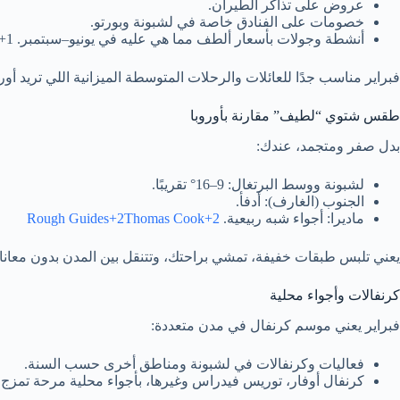
عروض على تذاكر الطيران.
خصومات على الفنادق خاصة في لشبونة وبورتو.
أنشطة وجولات بأسعار ألطف مما هي عليه في يونيو–سبتمبر. Property Buyer&#x27;s Agent in Portugal+1
فبراير مناسب جدًا للعائلات والرحلات المتوسطة الميزانية اللي تريد أور
طقس شتوي “لطيف” مقارنة بأوروبا
بدل صفر ومتجمد، عندك:
لشبونة ووسط البرتغال: 9–16° تقريبًا.
الجنوب (الغارف): أدفأ.
ماديرا: أجواء شبه ربيعية.
Rough Guides+2Thomas Cook+2
يعني تلبس طبقات خفيفة، تمشي براحتك، وتتنقل بين المدن بدون معاناة
كرنفالات وأجواء محلية
فبراير يعني موسم كرنفال في مدن متعددة:
فعاليات وكرنفالات في لشبونة ومناطق أخرى حسب السنة.
كرنفال أوفار، توريس فيدراس وغيرها، بأجواء محلية مرحة تمزج ا