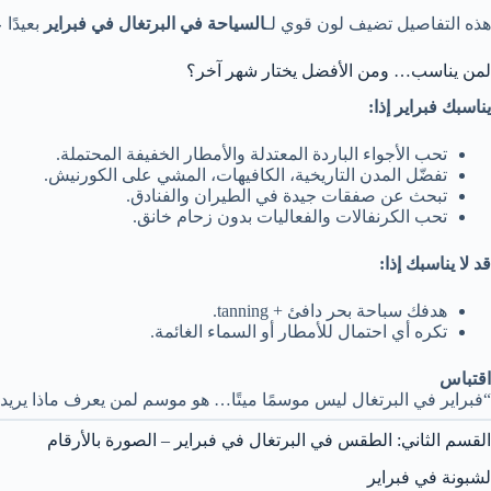
هذه التفاصيل تضيف لون قوي لـ
السياحة في البرتغال في فبراير
بعيدًا
لمن يناسب… ومن الأفضل يختار شهر آخر؟
يناسبك فبراير إذا:
تحب الأجواء الباردة المعتدلة والأمطار الخفيفة المحتملة.
تفضّل المدن التاريخية، الكافيهات، المشي على الكورنيش.
تبحث عن صفقات جيدة في الطيران والفنادق.
تحب الكرنفالات والفعاليات بدون زحام خانق.
قد لا يناسبك إذا:
هدفك سباحة بحر دافئ + tanning.
تكره أي احتمال للأمطار أو السماء الغائمة.
اقتباس
“فبراير في البرتغال ليس موسمًا ميتًا… هو موسم لمن يعرف ماذا يريد
القسم الثاني: الطقس في البرتغال في فبراير – الصورة بالأرقام
لشبونة في فبراير