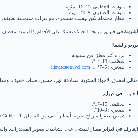
متوسط العظمى: 15–16° مئوية.
متوسط الصغرى: 8–9° مئوية.
أمطار محتملة لكن ليست مستمرة، مع فترات مشمسة لطيفة. Thomas Cook+1
لشبونة في فبراير
مريحة للجولات سيرًا على الأقدام إذا لبست معطف 
بورتو والشمال
أبرد وأكثر مطرًا من لشبونة.
العظمى: 13–14°.
الصغرى: 5–7°.
climatestotravel.com+1
مثالي لعشاق الأجواء الشتوية الصادقة: نهر، جسور، ضباب خفيف، ومقاه
الغارف في فبراير
العظمى: 15–17°.
الصغرى: 8–10°.
شمس معقولة، رياح بحرية، أمطار أخف من الشمال. Rough Guides+1
الغارف في فبراير
ممتاز للمشي على الشاطئ، تصوير المنحدرات، واست