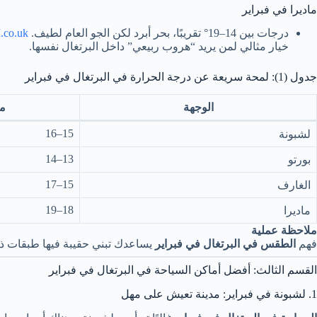
ماديرا في فبراير
درجات بين 14–19° تقريبًا، بحر أبرد لكن الجو العام لطيف.
.co.uk
خيار مثالي لمن يريد “هروب ربيعي” داخل البرتغال نفسها.
جدول (1): لمحة سريعة عن درجة الحرارة في البرتغال في فبراير
الوجهة
م
15–16
لشبونة
13–14
بورتو
15–17
الغارف
18–19
ماديرا
ملاحظة عملية
فهم
الطقس في البرتغال في فبراير
يساعدك تبني حقيبة فيها طبقات ذكية
القسم الثالث: أفضل أماكن السياحة في البرتغال في فبراير
1. لشبونة في فبراير: مدينة تعيش على مهل