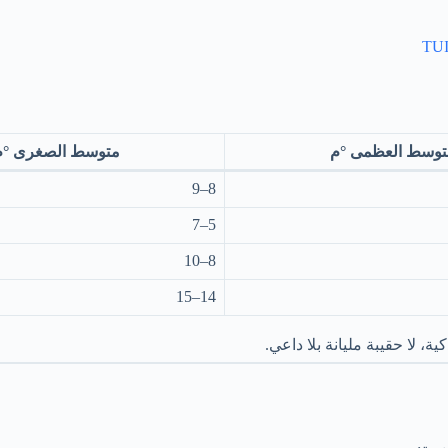
TUI
توسط العظمى °م
متوسط الصغرى °م
8–9
5–7
8–10
14–15
، لا حقيبة مليانة بلا داعي.