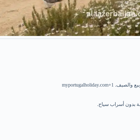
myportugalholid
فة بدون أسراب سياح.