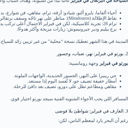
السياحة في البرتغال في فبراير
غالبًا تبدأ من لشبونة، وهناك أسباب وا
أحياء ألفاما، بايرو ألتو، شيادو: أزقة، ترام، مقاهي، فن شوارع،
نقاط الإطلالة (Miradouros): مناظر على نهر تاجُه وسقف برتقالي هادئ.
ترام 28: تجربة كلاسيكية، لكن في فبراير الاحتمال أعلى تركب بدون طابور متعب.
برج بيليم ودير جيرونيموش: زيارات مريحة وأكثر هدوءًا.
المدينة في هذا الشهر تعطيك نسخة “محلية” من غير تزيين زائد للسياح.
2. بورتو في فبراير: نهر، ضباب، وجسور
بورتو في فبراير
وجهة رومانسية:
حي ريبيرا على النهر، الجسور الحديدية، الواجهات الملونة.
أمطار خفيفة تضيف جو، لا تُفسد اليوم إذا مستعد.
مقاهي ومطاعم تطل على دورو، تضيف بعد دافئ للرحلة.
المسافر اللي يحب الأجواء الشتوية الفنية سيجد بورتو اختيار قوي.
3. الغارف في فبراير: شواطئ بلا فوضى
رغم أن البحر بارد لمعظم الناس، لكن: