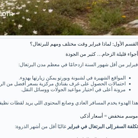
القسم الأول: لماذا فبراير وقت مختلف ومهم للبرتغال؟
أجواء قليلة الزحام… كثير من الجودة
فبراير من أقل شهور السنة ازدحامًا في معظم مدن البرتغال:
المواقع الشهيرة في لشبونة وبورتو يمكن زيارتها بهدوء.
احتمالات الحصول على غرف بفنادق مركزية بسعر أفضل من الربيع والصيف. ay.com+1
مرونة أعلى في اختيار مواعيد الجولات ووسائل النقل.
هذا الهدوء يخدم المسافر العادي وصانع المحتوى اللي يريد لقطات نظي
موسم منخفض = أسعار أذكى
تكلفة السفر إلى البرتغال في فبراير
غالبًا أقل من أشهر الذروة: