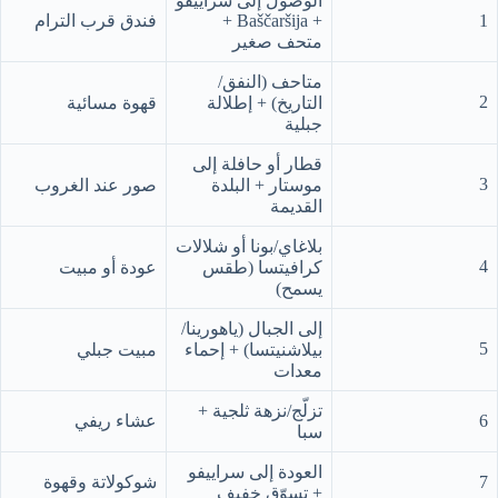
الوصول إلى سراييفو
1
+ Baščaršija +
فندق قرب الترام
متحف صغير
متاحف (النفق/
2
التاريخ) + إطلالة
قهوة مسائية
جبلية
قطار أو حافلة إلى
3
موستار + البلدة
صور عند الغروب
القديمة
بلاغاي/بونا أو شلالات
4
كرافيتسا (طقس
عودة أو مبيت
يسمح)
إلى الجبال (ياهورينا/
5
بيلاشنيتسا) + إحماء
مبيت جبلي
معدات
تزلّج/نزهة ثلجية +
6
عشاء ريفي
سبا
العودة إلى سراييفو
7
شوكولاتة وقهوة
+ تسوّق خفيف