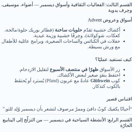
القسم الثالث: الفعاليات الثقافية وأسواق ديسمبر — أضواء، موسيقى،
وحِرف يدوية
أسواق وعروض Advent
أكشاك خشبية تقدّم
حلويات ساخنة
(فطائر بوريك حلوة/مالحة،
كعكات، شوكولاتة)، وحِرفًا خشبية وزينة عيدية.
حفلات في الكنائس والساحات الصغيرة، وبرامج عائلية للأطفال
مع ورش بسيطة.
كيف تستفيد عمليًا؟
زر الأسواق
ظهرًا في منتصف الأسبوع
لتقليل الازدحام.
احتفظ بنقدٍ صغير لبعض الأكشاك.
كوب
Glühwein
عادةً مع عربون (Pfand) يُسترد أو يُحتفَظ
بالكوب كتذكار.
اقتباس قصير
“أحيانًا يكفيك كوبٌ دافئ وممرٌ مرصوف لتشعر بأن ديسمبر وُلِد للتو.”
القسم الرابع: الأنشطة السياحية في ديسمبر — من التزلّج إلى الينابيع
الحارّة