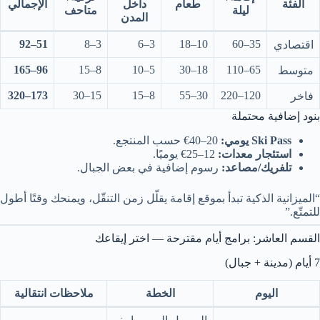
الفئة
طعام
داخل
الإجمالي
ليلة
متاحف
المدن
51–92
3–8
3–6
10–18
35–60
اقتصادي
96–165
8–15
5–10
18–30
65–110
متوسط
173–320
15–30
8–15
30–55
120–220
فاخر
بنود إضافية محتملة
Ski Pass يومي:
20–40€ حسب المنتجع.
استئجار معدات:
12–25€ يوميًا.
تلفريك/مصاعد:
رسوم إضافية في بعض الجبال.
“الميزانية الذكية تبدأ بموقع إقامة يقلّل زمن التنقّل، ويمنحك وقتًا أطول
للتمتّع.”
القسم العاشر: برامج أيام مقترحة — اختر إيقاعك
7 أيام (مدينة + جبال)
اليوم
الخطة
ملاحظات انتقالية