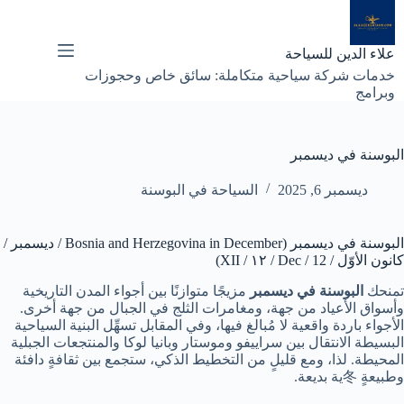
لتجاوز
لى
لمحتوى
علاء الدين للسياحة
خدمات شركة سياحية متكاملة: سائق خاص وحجوزات
وبرامج
البوسنة في ديسمبر
ديسمبر 6, 2025
السياحة في البوسنة
البوسنة في ديسمبر (Bosnia and Herzegovina in December / ديسمبر /
كانون الأوّل / Dec / 12 / ١٢ / XII)
تمنحك
البوسنة في ديسمبر
مزيجًا متوازنًا بين أجواء المدن التاريخية
وأسواق الأعياد من جهة، ومغامرات الثلج في الجبال من جهة أخرى.
الأجواء باردة واقعية لا مُبالغ فيها، وفي المقابل تسهِّل البنية السياحية
البسيطة الانتقال بين سراييفو وموستار وبانيا لوكا والمنتجعات الجبلية
المحيطة. لذا، ومع قليلٍ من التخطيط الذكي، ستجمع بين ثقافةٍ دافئة
وطبيعةٍ 冬ية بديعة.