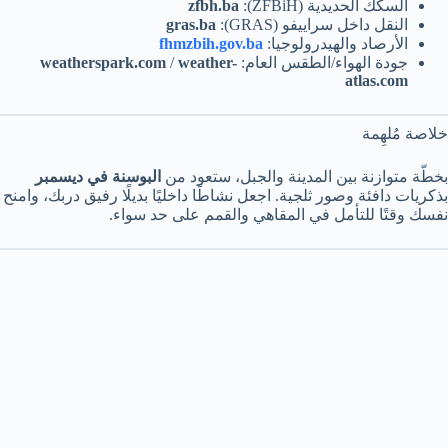
السكك الحديدية (ŽFBiH):
zfbh.ba
النقل داخل سراييفو (GRAS):
gras.ba
الأرصاد والهيدرولوجيا:
fhmzbih.gov.ba
جودة الهواء/الطقس العام:
weather-
/
weatherspark.com
atlas.com
خلاصة مُلهِمة
بخطّة متوازنة بين المدينة والجبل، ستعود من
البوسنة في ديسمبر
بذكريات دافئة وصور ثلجية. اجعل نشاطًا داخليًا بديلًا رفيق دربك، وامنح
نفسك وقتًا للتأمل في المقاهي والقمم على حد سواء.