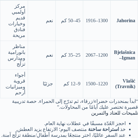
مركز
أولمبي
قديم
Jahorina
1300–1916
45–50 كم
نعم
وخيارات
فنادق
مريحة
مناظر
Bjelašnica
بانورامية
1200–2067
25–35 كم
نعم
–Igman
ومدارس
تزلّج
أجواء
Vlašić
قروية
1220–1500
9–12 كم
جزئيًا
(Travnik)
وميزانيات
أرحم
“ابدأ بمنحدرات خضراء/زرقاء، ثم تدرّج إلى الحمراء. حصة تدريبية
قصيرة تختصر عليك أيامًا من المحاولات.”
تلميحات للعتاد والتمرين
احجز العُدّة مسبقًا في عطلات نهاية العام.
خذ
استراحة ساخنة
منتصف اليوم؛ الارتفاع يزيد العطش.
عند السفر عائليًا، اختر منتجعًا بمدرسة أطفال/منطقة تزلّج آمنة.