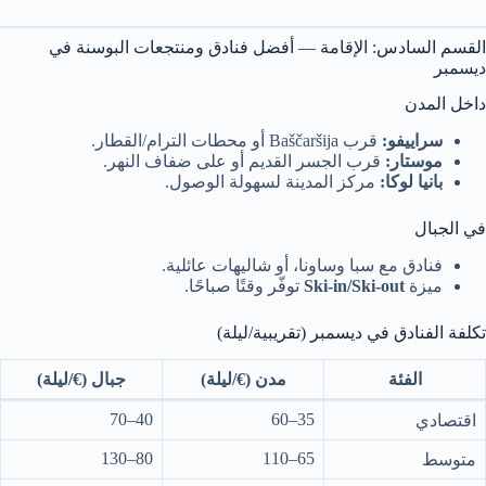
القسم السادس: الإقامة — أفضل فنادق ومنتجعات البوسنة في
ديسمبر
داخل المدن
سراييفو:
قرب Baščaršija أو محطات الترام/القطار.
موستار:
قرب الجسر القديم أو على ضفاف النهر.
بانيا لوكا:
مركز المدينة لسهولة الوصول.
في الجبال
فنادق مع سبا وساونا، أو شاليهات عائلية.
ميزة
Ski-in/Ski-out
توفّر وقتًا صباحًا.
تكلفة الفنادق في ديسمبر (تقريبية/ليلة)
الفئة
مدن (€/ليلة)
جبال (€/ليلة)
40–70
35–60
اقتصادي
80–130
65–110
متوسط