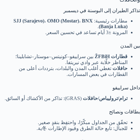
تذاكر الطيران إلى البوسنة في ديسمبر
مطارات رئيسية:
BNX
،
OMO (Mostar)
،
SJJ (Sarajevo)
.
(Banja Luka)
المرونة ±3 أيام تساعد في تحسين السعر.
بين المدن
قطارات ŽFBiH
بين سراييفو–كونيتس–موستار–تشابلينا؛
المناظر خلّابة عبر وادي نيريتفا.
حافلات
تغطي أغلب المدن والبلدات، بترددات أعلى من
القطارات في بعض المسارات.
داخل سراييفو
ترام/تروليباص/حافلات
(GRAS): تذاكر من الأكشاك أو السائق.
بطاقات ونصائح
تحقّق من الجداول مبكّرًا، واحتفِظ بنقدٍ صغير.
للجبال: تابع حالة الطرق وقيود الإطارات 冬ية.