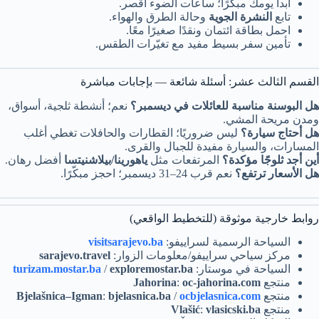
ابدأ يومك مبكرًا؛ ساعات الضوء أقصر.
تابع
النشرة الجوية
وحالة الطرق والهواء.
احمل بطاقة ائتمان ونقدًا صغيرًا معًا.
تأمين سفر بسيط مفيد مع تغيّرات الطقس.
القسم الثالث عشر: أسئلة شائعة — بإجابات مباشرة
هل البوسنة مناسبة للعائلات في ديسمبر؟
نعم؛ أنشطة ثلجية، أسواق،
ومدن مريحة المشي.
هل أحتاج سيارة؟
ليس ضروريًا؛ القطارات والحافلات تغطي أغلب
المسارات، والسيارة مفيدة للجبال والقرى.
أين أجد ثلوجًا مؤكدة؟
المرتفعات مثل
ياهورينا/بيلاشنيتسا
أفضل رهان.
هل الأسعار ترتفع؟
نعم قرب 24–31 ديسمبر؛ احجز مبكّرًا.
روابط خارجية موثوقة (للتخطيط الواقعي)
السياحة الرسمية لسراييفو:
visitsarajevo.ba
مركز سياحي سراييفو/معلومات الزوار:
sarajevo.travel
السياحة في موستار:
exploremostar.ba
/
turizam.mostar.ba
منتجع
oc-jahorina.com
:
Jahorina
منتجع
ocbjelasnica.com
/
bjelasnica.ba
:
Bjelašnica–Igman
منتجع
vlasicski.ba
:
Vlašić