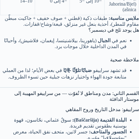
−10 إلى −5
−4 إلى 0
10–14
(Jahorina/Bjel
ašnica)
ملابس مناسبة:
طبقات ذكية (قطني + صوف خفيف + جاكيت مبطّن
مقاوم للمطر)، أحذية بنعل غير منزلق، قبعة/وشاح/قفازات.
هل يوجد ثلج في ديسمبر؟
نعم في
الجبال
(ياهورينا، بيلاشنيتسا، إيغمان، فلاشيش)، وأحيانًا
في المدن الداخلية خلال موجات برد.
ملاحظة صحية
قد تشهد سراييفو
ضبابًا/تلوّثًا 冬يًا
في بعض الأيام؛ لذا من العملي
متابعة جودة الهواء واختيار نزهات جبلية حين تسوء الظروف.
القسم الثاني: مدن ومناطق لا تُفوّت — من سراييفو المهيبة إلى
موستار الدافئة
سراييفو: مدخل التاريخ وروح المقاهي
البلدة القديمة (Baščaršija):
سوقٌ عثماني، نحّاسون، قهوة
بوسنية بطقوس تقديم فريدة.
الجسور والمتاحف:
جسر لاتين، متحف نفق الحياة، معرض
“يوغوسلافيا” وغيره.