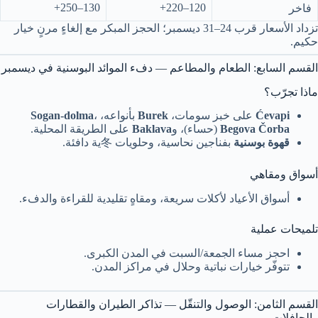
130–250+
120–220+
فاخر
تزداد الأسعار قرب 24–31 ديسمبر؛ الحجز المبكر مع إلغاءٍ مرنٍ خيار
حكيم.
القسم السابع: الطعام والمطاعم — دفء الموائد البوسنية في ديسمبر
ماذا تجرّب؟
Ćevapi
على خبز سومات،
Burek
بأنواعه،
،
Sogan-dolma
Begova Čorba
(حساء)، و
Baklava
على الطريقة المحلية.
قهوة بوسنية
بفناجين نحاسية، وحلويات 冬ية دافئة.
أسواق ومقاهي
أسواق الأعياد لأكلات سريعة، ومقاهٍ تقليدية للقراءة والدفء.
تلميحات عملية
احجز مساء الجمعة/السبت في المدن الكبرى.
تتوفّر خيارات نباتية وحلال في مراكز المدن.
القسم الثامن: الوصول والتنقّل — تذاكر الطيران والقطارات
والحافلات