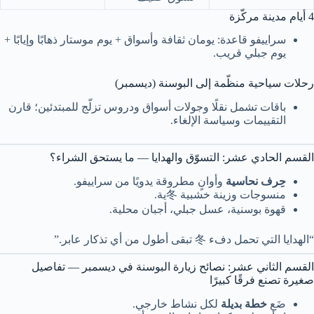
4 أيام مدينة مركّزة
سراييفو قاعدة: يومان ثقافة وأسواق + يوم موستار ذهابًا وإيابًا +
يوم جبلي قريب.
رحلات سياحية منظّمة إلى البوسنة (ديسمبر)
باقات تشمل نقلًا وجولات أسواق ودروس تزلّج للمبتدئين؛ قارن
التقييمات وسياسة الإلغاء.
القسم الحادي عشر: التسوّق والهدايا — ما يستحق الشراء؟
حِرف نحاسية
وأوانٍ مطروقة يدويًا من سراييفو.
منسوجات وزينة خشبية 冬ية.
قهوة بوسنية، عسل جبلي، أجبان محلية.
“الهدايا التي تحمل دفء 冬 تبقى أطول من أي تذكار عابر.”
القسم الثاني عشر: نصائح زيارة البوسنة في ديسمبر — تفاصيل
صغيرة تصنع فرقًا كبيرًا
ضَع
خطة بديلة
لكل نشاط خارجي.