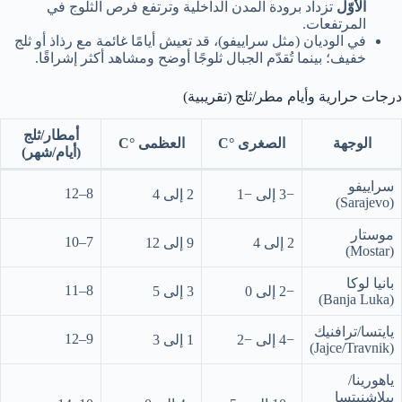
الأوّل
تزداد برودة المدن الداخلية وترتفع فرص الثلوج في
المرتفعات.
في الوديان (مثل سراييفو)، قد تعيش أيامًا غائمة مع رذاذ أو ثلج
خفيف؛ بينما تُقدّم الجبال ثلوجًا أوضح ومشاهد أكثر إشراقًا.
درجات حرارية وأيام مطر/ثلج (تقريبية)
أمطار/ثلج
الوجهة
الصغرى °C
العظمى °C
(أيام/شهر)
سراييفو
8–12
−3 إلى −1
2 إلى 4
(Sarajevo)
موستار
7–10
2 إلى 4
9 إلى 12
(Mostar)
بانيا لوكا
8–11
−2 إلى 0
3 إلى 5
(Banja Luka)
يايتسا/ترافنيك
9–12
−4 إلى −2
1 إلى 3
(Jajce/Travnik)
ياهورينا/
بيلاشنيتسا