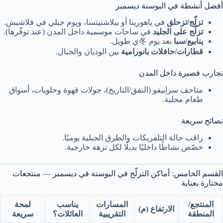
أفضل أنشطة في البوسنة ديسمبر
تزلّج/تزحلق
في ياهورينا أو بيلاشنيتسا، ويوم جبلي في فلاشيش.
تزلّج على الجليد
في ساحات موسمية داخل المدن (عند توفّرها).
ينابيع/سبا
بعد يوم 冬ي طويل.
قطارات/حافلات بانورامية
بين الوديان والجبال.
تجارب قصيرة داخل المدن
متاحف سراييفو (النفق/التاريخ)، جولات قهوة وحلويات، أسواق
طعام محلية.
نصائح سريعة
راقب حالة التلفريكات والطرق الجبلية يوميًا.
خصّص نشاطًا داخليًا بديلًا لكل نزهة خارجية.
القسم الخامس: أماكن التزلّج في البوسنة في ديسمبر — منتجعات
مختارة بعناية
المنتجع/
المسارات
يناسب
لمحة
الارتفاع (م)
المنطقة
التقريبية
العائلات؟
سريعة