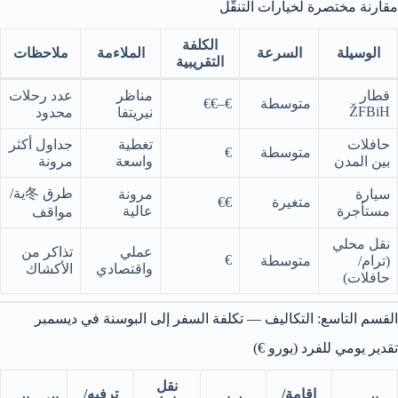
مقارنة مختصرة لخيارات التنقّل
الكلفة
الوسيلة
السرعة
الملاءمة
ملاحظات
التقريبية
قطار
مناظر
عدد رحلات
متوسطة
€–€€
ŽFBiH
نيريتفا
محدود
حافلات
تغطية
جداول أكثر
متوسطة
€
بين المدن
واسعة
مرونة
طرق 冬ية/
سيارة
مرونة
متغيرة
€€
مستأجرة
عالية
مواقف
نقل محلي
عملي
تذاكر من
€
(ترام/
متوسطة
واقتصادي
الأكشاك
حافلات)
القسم التاسع: التكاليف — تكلفة السفر إلى البوسنة في ديسمبر
تقدير يومي للفرد (يورو €)
نقل
إقامة/
ترفيه/