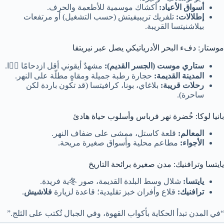
أسواق الأعياد:
أكشاك موسمية للأطعمة والحرف.
إطلالات:
تلفريك تريبيفيتش (حسب التشغيل) أو مرتفعات
بيلاشنيتسا القريبة.
موستار: دفء البحر الأدرياتيكي يصل عبر نيريتفا
ستاري موست (الجسر القديم):
مشهدٌ أيقوني أقل ازدحامًا 冬ًا.
المدينة القديمة:
حجارة رطبة جميلة ومقاهٍ مطلّة على النهر.
رحلات قريبة:
بلاغاي، بونا، كرافيتسا (قد تكون باردة لكن
ساحرة).
بانيا لوكا: خُضرة نهر فرباس وأسلوب حياة هادئ
المعالم:
قلعة كاستل، ممشى على ضفاف النهر.
الأجواء:
مطاعم محلية وأسواق صغيرة مريحة.
يايتسا وترافنيك: مدن صغيرة برائحة التاريخ
يايتسا:
شلال وسط البلدة القديمة، صور 冬ية فريدة.
ترافنيك:
قلاع وأفران خبز تقليدية؛ قاعدة لزيارة
فلاشيش
.
“في المدن تبدأ الحكاية بأكواب القهوة، وفي الجبال تُكتب على الثلج.”