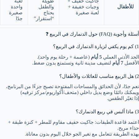
جاكيت خفيف +
طويلة
لعبة
للأطفال
وجبات خفيفة +
والطفل
واحدة
لعبة صغيرة
يحتاج
صغيرة
“استقرار”
جدًا
أسئلة وأجوبة (FAQ) حول الدنمارك في الربيع ❓
1) كم يوم يكفي لزيارة الدنمارك في الربيع؟
الحد الأدنى العملي
5 أيام
(عاصمة + رحلة يوم واحد).
الأفضل
7 أيام
لتضيف مدينة ثانية وتستمتع بدون ضغط.
2) هل الربيع مناسب للعائلات والأطفال؟
نعم جدًا، لأن الحدائق والمساحات المفتوحة تصبح جزءًا من البرنامج،
ويمكنك دائمًا وضع بديل داخلي (متحف/أكواريوم/مركز ترفيه)
إذا تغيّر الطقس.
3) ماذا ألبس في ربيع الدنمارك؟
اعتمد قاعدة الطبقات: جاكيت خفيف مقاوم للمطر + كنزة طبقة +
حذاء مريح.
بهذه الطريقة تتعامل مع تغير الجو خلال اليوم بدون معاناة.