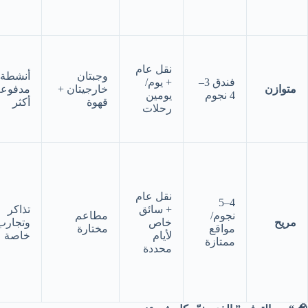
نقل عام
وجبتان
أنشطة
فندق 3–
+ يوم/
متوازن
خارجيتان +
مدفوعة
4 نجوم
يومين
قهوة
أكثر
رحلات
نقل عام
4–5
+ سائق
تذاكر
نجوم/
مطاعم
مريح
خاص
وتجارب
مواقع
مختارة
لأيام
خاصة
ممتازة
محددة