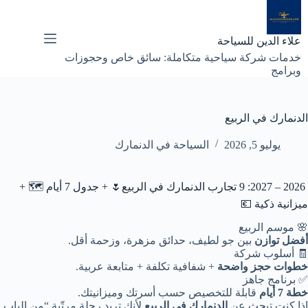
لتجاوز
لى
لمحتوى
علاء الدين للسياحة
خدمات شركة سياحية متكاملة: سائق خاص وحجوزات
وبرامج
الدنمارك في الربيع
يوليو 5, 2026
السياحة في الدنمارك
2026 – 2027: 9 تجارب الدنمارك في الربيع🌷 + جدول 7 أيام 🗺️ +
ميزانية ذكية 💶
🌸 موسم الربيع
أفضل توازن
بين جو لطيف، حدائق مزهرة، وزحمة أقل.
🧾 أسلوب شركة
خطوات حجز واضحة
+ شفافية تكلفة + متابعة عربية.
✅ برنامج جاهز
خطة 7 أيام
قابلة للتخصيص حسب أسرتك وميزانيتك.
إذا كنت تبحث عن
الدنمارك في الربيع
لأنك تريد رحلة مرتّبة “من الباب