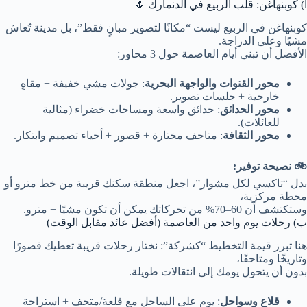
أ) كوبنهاغن: قلب الربيع في الدنمارك 🌷
كوبنهاغن في الربيع ليست “مكانًا لتصوير مبانٍ فقط”، بل مدينة تُعاش
مشيًا وعلى الدراجة.
الأفضل أن تبني أيام العاصمة حول 3 محاور:
محور القنوات والواجهة البحرية
: جولات مشي خفيفة + مقاهٍ
خارجية + جلسات تصوير.
محور الحدائق
: حدائق واسعة ومساحات خضراء (مثالية
للعائلات).
محور الثقافة
: متاحف مختارة + قصور + أحياء تصميم وابتكار.
🚲 نصيحة توفير:
بدل “تاكسي لكل مشوار”، اجعل منطقة سكنك قريبة من خط مترو أو
محطة مركزية،
وستكتشف أن 60–70% من تحركاتك يمكن أن تكون مشيًا + مترو.
ب) رحلات يوم واحد من العاصمة (أفضل عائد مقابل الوقت)
هنا تبرز قيمة التخطيط “كشركة”: نختار رحلات قريبة تعطيك قصورًا
وتاريخًا ومتاحفًا،
بدون أن يتحول يومك إلى انتقالات طويلة.
قلاع وسواحل
: يوم على الساحل مع قلعة/متحف + استراحة