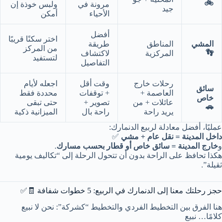
🚲
مرونة في
ولبس خوذة إن
جيد
الأحياء
أمكن
أفضل
اختر سكنًا قريبًا
المشي
المناطق
طريقة
من المركز
👣
المركزية
لاكتشاف
لتستفيد
التفاصيل
رحلات خارج
وقت أقل
اجعله لأيام
سائق
العاصمة +
+ توقفات
محددة فقط
خاص
عائلات + من
تصوير +
حتى تبقى
🚗
يريد راحة
راحة بال
الميزانية ذكية
عمليًا، أفضل معادلة لربيع الدنمارك:
داخل المدينة = نقل عام + مشي
✅
و
خارج المدينة = سائق خاص أو قطار بحسب مسارك
.
هكذا تحافظ على الراحة بدون أن تتحول الرحلة إلى “تكاليف يومية
ثقيلة”.
حجز رحلتك معنا إلى الدنمارك في الربيع: 5 خطوات شفافة 🧾✅
هنا الفرق بين التخطيط الفردي والتخطيط “كشركة”: نحن لا نبيع
كلامًا… نبيع