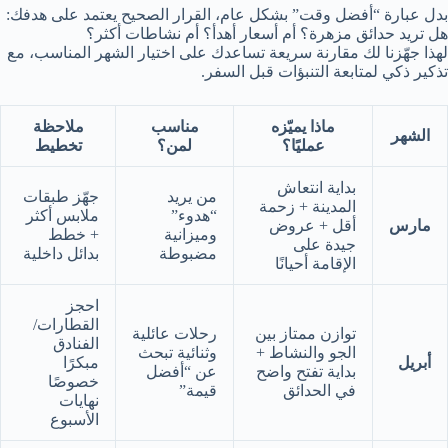
بدل عبارة “أفضل وقت” بشكل عام، القرار الصحيح يعتمد على هدفك:
هل تريد حدائق مزهرة؟ أم أسعار أهدأ؟ أم نشاطات أكثر؟
لهذا جهّزنا لك مقارنة سريعة تساعدك على اختيار الشهر المناسب، مع
تذكير ذكي لمتابعة التنبؤات قبل السفر.
ماذا يميّزه
مناسب
ملاحظة
الشهر
عمليًا؟
لمن؟
تخطيط
بداية انتعاش
من يريد
جهّز طبقات
المدينة + زحمة
“هدوء”
ملابس أكثر
مارس
أقل + عروض
وميزانية
+ خطط
جيدة على
مضبوطة
بدائل داخلية
الإقامة أحيانًا
احجز
القطارات/
توازن ممتاز بين
رحلات عائلية
الفنادق
الجو والنشاط +
وثنائية تبحث
أبريل
مبكرًا
بداية تفتح واضح
عن “أفضل
خصوصًا
في الحدائق
قيمة”
نهايات
الأسبوع