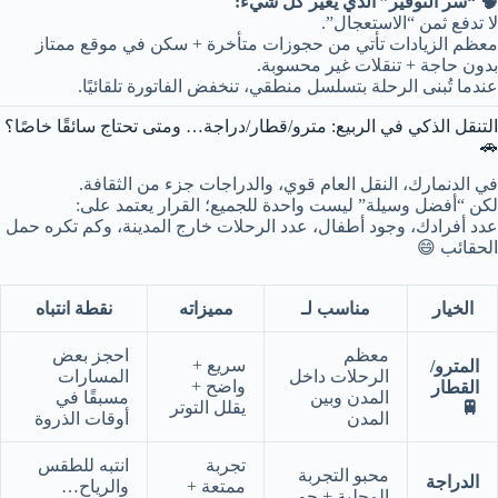
🧠 “سر التوفير” الذي يغيّر كل شيء:
لا تدفع ثمن “الاستعجال”.
معظم الزيادات تأتي من حجوزات متأخرة + سكن في موقع ممتاز
بدون حاجة + تنقلات غير محسوبة.
عندما تُبنى الرحلة بتسلسل منطقي، تنخفض الفاتورة تلقائيًا.
التنقل الذكي في الربيع: مترو/قطار/دراجة… ومتى تحتاج سائقًا خاصًا؟
🚗
في الدنمارك، النقل العام قوي، والدراجات جزء من الثقافة.
لكن “أفضل وسيلة” ليست واحدة للجميع؛ القرار يعتمد على:
عدد أفرادك، وجود أطفال، عدد الرحلات خارج المدينة، وكم تكره حمل
الحقائب 😄
الخيار
مناسب لـ
مميزاته
نقطة انتباه
معظم
احجز بعض
سريع +
المترو/
الرحلات داخل
المسارات
واضح +
القطار
المدن وبين
مسبقًا في
🚆
يقلل التوتر
المدن
أوقات الذروة
تجربة
انتبه للطقس
محبو التجربة
الدراجة
ممتعة +
والرياح…
المحلية + جو