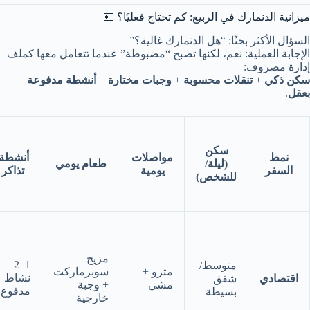
ميزانية الدنمارك في الربيع: كم تحتاج فعليًا؟ 💶
السؤال الأكثر بحثًا: “هل الدنمارك غالية؟”
الإجابة العملية: نعم، لكنها تصبح “مضبوطة” عندما تتعامل معها كملف
إدارة مصروف:
سكن ذكي
+
تنقلات محسوبة
+
وجبات مختارة
+
أنشطة مدفوعة
بعقل
.
سكن
نمط
مواصلات
أنشطة/
(ليلة/
طعام يومي
السفر
يومية
تذاكر
للشخص)
مزيج
1–2
متوسط/
مترو +
سوبرماركت
نشاط
اقتصادي
شقق
مشي
+ وجبة
مدفوع
بسيطة
خارجية