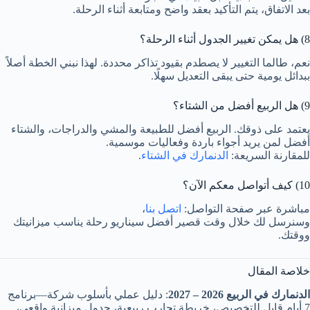
بعد الاتفاق، يتم التأكيد بعقد واضح ومتابعة أثناء الرحلة.
8) هل يمكن تغيير الجدول أثناء الرحلة؟
نعم، طالما التغيير لا يصطدم بقيود تذاكر محددة. لهذا نبني الخطة أصلاً
ببدائل يومية حتى يبقى التعديل سهلًا.
9) هل الربيع أفضل من الشتاء؟
يعتمد على ذوقك. الربيع أفضل للطبيعة والمشي والدراجات، والشتاء
أفضل لمن يريد أجواء باردة وفعاليات موسمية.
للمقارنة السريعة:
الدنمارك في الشتاء
.
10) كيف أتواصل معكم الآن؟
مباشرة عبر صفحة التواصل:
اتصل بنا
،
وسنرسل لك خلال وقت قصير أفضل سيناريو رحلة يناسب ميزانيتك
ووقتك.
خلاصة المقال
الدنمارك في الربيع 2026 – 2027
: دليل عملي بأسلوب شركة—برنامج
7 أيام قابل للتخصيص، خريطة تجارب ربيعية، جدول ميزانية واقعي،