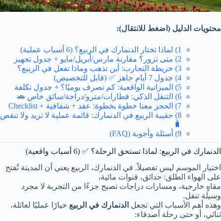
محتويات الدليل (اضغط للانتقال):
1) لماذا تختار الدنمارك في الربيع؟ (6 أسباب عملية)
2) متى تزور؟ مقارنة مارس/أبريل/مايو + جدول تجهيز
3) خريطة التجارب: أين تذهب وماذا تفعل في الربيع؟
4) جدول 7 أيام جاهز ✅ (قابل للتخصيص)
5) الميزانية الواقعية: كم تصرف يوميًا؟ + جدول تكلفة
6) التنقل الذكي: قطارات/مترو/دراجة/سائق خاص 🚗
7) الحجز معنا خطوة بخطوة: عقد + شفافية + Checklist
8) حقيبة الربيع في الدنمارك: قائمة عملية لا تزيد ولا تنقص
🧳
9) أسئلة وأجوبة (FAQ)
الدنمارك في الربيع: لماذا تستحق الرحلة؟ ✅ (6 أسباب واقعية)
اختيار الموسم ليس تفصيلاً. في الدنمارك، الربيع يعني أن المدينة تُفتح
على الهواء الطلق: حدائق، قنوات مائية،
مقاهٍ خارجية، ومسارات دراجات تصبح جزءًا من التجربة لا مجرد
وسيلة تنقل.
وهذه أهم الأسباب التي تجعل
الدنمارك في الربيع
خيارًا عمليًا لعائلة،
ثنائي، أو حتى رحلة أصدقاء: