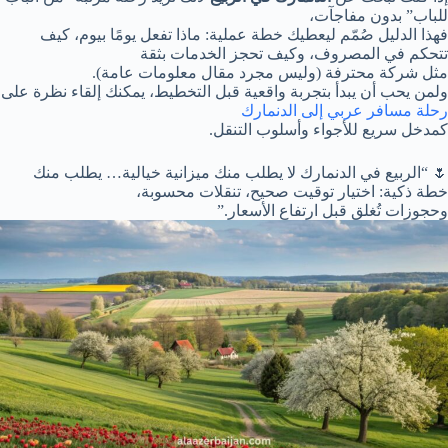
للباب” بدون مفاجآت،
فهذا الدليل صُمّم ليعطيك خطة عملية: ماذا تفعل يومًا بيوم، كيف
تتحكم في المصروف، وكيف تحجز الخدمات بثقة
مثل شركة محترفة (وليس مجرد مقال معلومات عامة).
ولمن يحب أن يبدأ بتجربة واقعية قبل التخطيط، يمكنك إلقاء نظرة على
رحلة مسافر عربي إلى الدنمارك
كمدخل سريع للأجواء وأسلوب التنقل.
🌷 “الربيع في الدنمارك لا يطلب منك ميزانية خيالية… يطلب منك
خطة ذكية: اختيار توقيت صحيح، تنقلات محسوبة،
وحجوزات تُغلق قبل ارتفاع الأسعار.”