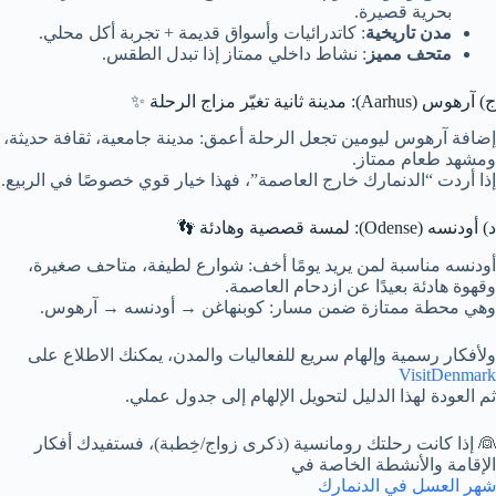
بحرية قصيرة.
مدن تاريخية
: كاتدرائيات وأسواق قديمة + تجربة أكل محلي.
متحف مميز
: نشاط داخلي ممتاز إذا تبدل الطقس.
ج) آرهوس (Aarhus): مدينة ثانية تغيّر مزاج الرحلة ✨
إضافة آرهوس ليومين تجعل الرحلة أعمق: مدينة جامعية، ثقافة حديثة،
ومشهد طعام ممتاز.
إذا أردت “الدنمارك خارج العاصمة”، فهذا خيار قوي خصوصًا في الربيع.
د) أودنسه (Odense): لمسة قصصية وهادئة 👣
أودنسه مناسبة لمن يريد يومًا أخف: شوارع لطيفة، متاحف صغيرة،
وقهوة هادئة بعيدًا عن ازدحام العاصمة.
وهي محطة ممتازة ضمن مسار: كوبنهاغن → أودنسه → آرهوس.
ولأفكار رسمية وإلهام سريع للفعاليات والمدن، يمكنك الاطلاع على
VisitDenmark
ثم العودة لهذا الدليل لتحويل الإلهام إلى جدول عملي.
👰 إذا كانت رحلتك رومانسية (ذكرى زواج/خِطبة)، فستفيدك أفكار
الإقامة والأنشطة الخاصة في
شهر العسل في الدنمارك