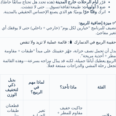
قرّر
أيام الرحلات خارج المدينة
(هذه تحدد هل تحتاج سائقًا خاصًا).
ضع
3 أولويات
: طبيعة/ثقافة/تسوق… حتى لا تتشتت.
اترك
وقتًا حرًا
يوميًا: هو الذي يصنع الإحساس الحقيقي بالمدينة.
✅ ميزة إضافية للربيع:
نضيف للبرنامج “خيارين لكل يوم” (خارجي + داخلي) حتى لا يوقفك أي
تغير مفاجئ.
حقيبة الربيع في الدنمارك 🧳: قائمة عملية لا تزيد ولا تنقص
بدل أن تحمل نصف خزانة، جهّز حقيبتك على مبدأ “طبقات + مقاومة
مطر + أحذية مريحة”.
الربيع يعطيك أيامًا جميلة، لكنه قد يبدّل مزاجه بسرعة—وهذه القائمة
تجعل رحلة المشي والدراجات ممتعة فعلًا.
بديل
لماذا مهم
ذكي
الفئة
ماذا تأخذ؟
في
لتخفيف
الربيع؟
الوزن
قطعتان
جاكيت خفيف
تغير
طبقات
مقاوم للمطر +
ملابس
الحرارة
بدل