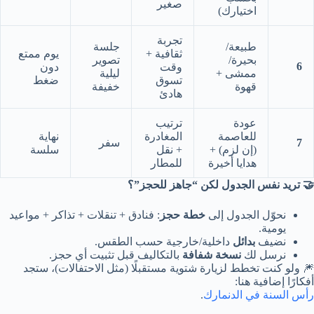
صغير
اختيارك)
تجربة
طبيعة/
جلسة
ثقافية +
يوم ممتع
بحيرة/
تصوير
6
وقت
دون
ممشى +
ليلية
تسوق
ضغط
قهوة
خفيفة
هادئ
عودة
ترتيب
للعاصمة
المغادرة
نهاية
7
سفر
(إن لزم) +
+ نقل
سلسة
هدايا أخيرة
للمطار
🤝 تريد نفس الجدول لكن “جاهز للحجز”؟
نحوّل الجدول إلى
خطة حجز
: فنادق + تنقلات + تذاكر + مواعيد
يومية.
نضيف
بدائل
داخلية/خارجية حسب الطقس.
نرسل لك
نسخة شفافة
بالتكاليف قبل تثبيت أي حجز.
🎆 ولو كنت تخطط لزيارة شتوية مستقبلًا (مثل الاحتفالات)، ستجد
أفكارًا إضافية هنا:
رأس السنة في الدنمارك
.