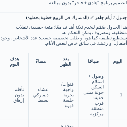
لتصميم برنامج “هادئ + فاخر” بدون مبالغة.
جدول 7 أيام جاهز ✅ (الدنمارك في الربيع خطوة بخطوة)
هذا الجدول صُمّم ليخدم ثلاثة أهداف معًا: متعة حقيقية، تنقلات
منطقية، ومصروف يمكن التحكم به.
تستطيع تطبيقه كما هو، أو طلب تخصيصه حسب: عدد الأشخاص، وجود
أطفال، أو رغبتك في سائق خاص لبعض الأيام.
بعد
هدف
اليوم
صباحًا
مساءً
الظهر
اليوم
وصول +
استلام
قنوات/
السكن +
واجهة
عشاء
تأقلم
جولة مشي
1
بحرية +
دنماركي
بدون
خفيفة
جلسة
بسيط
إرهاق
قرب
قهوة
منطقة
مركزية
متحف/