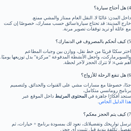
4) هل أحتاج سيارة؟
داخل المدن: غالبًا لا. النقل العام ممتاز والمشي ممتع.
خارج المدينة: قد تحتاج سيارة/سائق حسب مسارك، خصوصًا إن كنت
مع عائلة أو تريد توقفات تصوير مرنة.
5) كيف أتحكم بالمصروف في الدنمارك؟
اختر سكنًا قريبًا من خط نقل، ووازن بين وجبات المطاعم
والسوبرماركت، واجعل الأنشطة المدفوعة “مركزة” بدل توزيعها يوميًا.
أهم شيء: لا تترك الحجز لآخر لحظة.
6) هل تنفع الرحلة للأزواج؟
جدًا، خصوصًا مع مسارات مشي على القنوات والحدائق. ولتصميم
برنامج رومانسي متكامل،
ستجد أفكارًا جاهزة في
المحتوى المرتبط
داخل الموقع عبر
هذا الدليل الخاص
.
7) كيف يتم الحجز معكم؟
ترسل تواريخك وتفضيلاتك، نعود لك بمسودة برنامج + خيارات، ثم
تفصيل تكلفة بندية قبل تثبيت أي حجز.