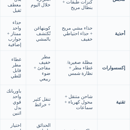
كنزات طبقات +
خلال اليوم
معطف
بنطال مريح
ثقيل
حذاء
حذاء مشي مريح
كوبنهاغن
واحد
أحذية
+ حذاء احتياطي
تُكتشف
ممتاز +
خفيف
بالمشي
جوارب
إضافية
مطر
غطاء
مظلة صغيرة/
خفيف
مطر
إكسسوارات
غطاء مطر +
مفاجئ +
قابل
نظارة شمس
ضوء
للطي
ربيعي
باوربانك
شاحن متنقل +
واحد
تنقل كثير
تقنية
محول كهرباء +
قوي
+ خرائط
سماعات
بدل
اثنين
الحدائق
اختيار