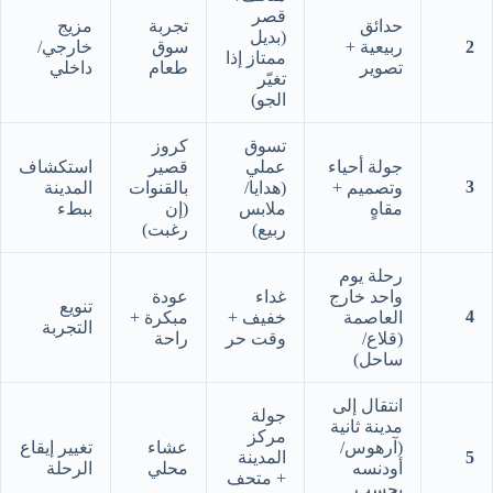
قصر
حدائق
تجربة
مزيج
(بديل
2
ربيعية +
سوق
خارجي/
ممتاز إذا
تصوير
طعام
داخلي
تغيّر
الجو)
تسوق
كروز
جولة أحياء
عملي
قصير
استكشاف
3
وتصميم +
(هدايا/
بالقنوات
المدينة
مقاهٍ
ملابس
(إن
ببطء
ربيع)
رغبت)
رحلة يوم
واحد خارج
غداء
عودة
تنويع
4
العاصمة
خفيف +
مبكرة +
التجربة
(قلاع/
وقت حر
راحة
ساحل)
انتقال إلى
جولة
مدينة ثانية
مركز
(آرهوس/
عشاء
تغيير إيقاع
5
المدينة
أودنسه
محلي
الرحلة
+ متحف
بحسب