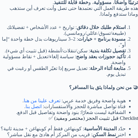
ترتيبًا واضحًا
،
مسؤولية
، و
خطة قابلة للتنفيذ
.
هذه طريقة العمل التي نعتمدها حتى تصل وأنت تعرف أين ستذهب
وماذا ستدفع ولماذا.
استلام طلبك خلال دقائق
: تواريخ + عدد الأشخاص + تفضيلاتك
(طبيعة/تسوق/عائلي/رومانسي).
مسودة برنامج + خيارات
: 2–3 سيناريوهات بدل خطة واحدة “إما
أو”.
تفصيل تكلفة بندية
: سكن/تنقلات/أنشطة (قبل تثبيت أي شيء).
تأكيد حجوزات بعقد واضح
: سياسة إلغاء/تعديل + نقاط مسؤولية
واضحة.
متابعة أثناء الرحلة
: تعديل سريع إذا تغيّر الطقس أو رغبت في
تبديل يوم.
🤝 من نحن ولماذا يثق بنا المسافر؟
هوية واضحة وفريق خدمة عربي:
تعرف علينا من هنا
.
قناة تواصل مباشرة للحجز والاستفسارات:
اتصل بنا
.
الشفافية ليست شعارًا: بنود واضحة وتفاصيل قبل الدفع.
Checklist قبل تثبيت الحجز (مختصر ومفيد) ✅
حدّد
المدينة الأساسية
: كوبنهاغن فقط أم كوبنهاغن + مدينة ثانية؟
اختر
نمط السكن
: قريب من المركز أم هادئ مع نقل مباشر؟