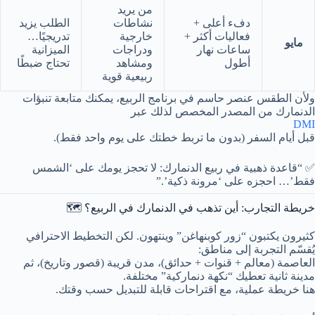
من يريد
دفء أعلى +
نشاطات
الطلب يزيد
فعاليات أكثر +
خارجية
تدريجيًا…
مايو
ساعات نهار
ودراجات
الميزانية
أطول
ومشاهد
تحتاج ضبطًا
ربيعية قوية
ولأن الطقس عنصر حاسم في برنامج الربيع، يمكنك متابعة تنبؤات
الدنمارك من المصدر المخصص لذلك عبر
DMI
قبل أيام السفر (بدون ما تربط خطتك على يوم واحد فقط).
✅ “قاعدة ذهبية في ربيع الدنمارك: لا تحجز يومك على ‘الشمس
فقط’… احجزه على ‘مرونة ذكية’.”
خريطة التجارب: أين تذهب في الدنمارك في الربيع؟ 🗺️
كثيرون يكتبون “زور كوبنهاغن” وينتهون. لكن التخطيط الاحترافي
يُقسّم التجربة إلى مناطق:
العاصمة (معالم + قنوات + حدائق)، مدن قريبة (قصور وتاريخ)، ثم
مدينة ثانية تعطيك “نكهة دنماركية” مختلفة.
هنا خريطة عملية، مع اقتراحات قابلة للتبديل حسب وقتك.