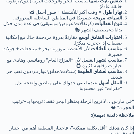
طقس ثابت نسبيًا
يناسب البحر والرحلات البرية (بدون رطوبة
خانقة عادةً).
نهار أطول
= وقت أكبر للأنشطة + صور أجمل 📸.
السباحة مريحة
خصوصًا في المناطق الساحلية المعروفة.
تنوع الفعاليات
(كرنفالات/عروض/موسيقى) في عدة مدن خلال
بدايات/منتصف الشهر 🎭.
اختيارات الفنادق أوسع
مقارنةً بذروة مزدحمة جدًا، مع إمكانية
صفقات إذا حجزت مبكرًا.
مناسب للعائلات
لأن الأنشطة موزونة: بحر + منتجعات + جولات
قصيرة.
مناسب لشهر العسل
لأن “المزاج العام” رومانسي وهادئ مع
خيارات رفاهية كثيرة 💍.
مناسب لعشاق الطبيعة
(شلالات/حدائق/قوارب) دون تعب حر
شديد.
التنقل أسهل
عندما تبني جدولك على مناطق واضحة بدل
“قفزات” غير محسوبة.
“في مارس… لا تربح الرحلة بمنظر البحر فقط؛ تربحها بـ «ترتيب
الحجز».” ❤️
ملاحظة دقيقة (مهمة):
إذا كان هدفك “أقل تكلفة ممكنة”، فاختيار المنطقة أهم من اختيار
الفندق نفسه.