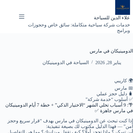
لتجاوز
لى
لمحتوى
علاء الدين للسياحة
خدمات شركة سياحية متكاملة: سائق خاص وحجوزات
وبرامج
الدومينيكان في مارس
يناير 28, 2026
السياحة في الدومينيكان
🌍 كاريبي
📅 مارس
🧳 دليل حجز عملي
✅ أسلوب “خدمة شركة”
🌴: 9 أسباب تخلي الشهر “الاختيار الذكي” + خطة 7 أيام الدومينيكان
في مارس جاهزة ✅
إذا كنت تبحث عن
الدومينيكان في مارس
بهدف “قرار سريع وحجز
آمن” — فهذا الدليل مكتوب لك بصيغة تنفيذية:
أين تسكن؟ ماذا تحجز أولًا؟ كيف تقفل ميزانيتك؟ وما هي التفاصيل