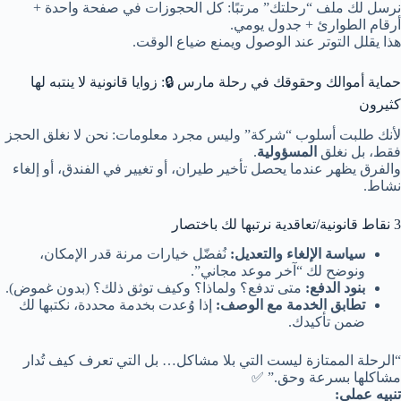
نرسل لك ملف “رحلتك” مرتبًا: كل الحجوزات في صفحة واحدة +
أرقام الطوارئ + جدول يومي.
هذا يقلل التوتر عند الوصول ويمنع ضياع الوقت.
حماية أموالك وحقوقك في رحلة مارس 🔒: زوايا قانونية لا ينتبه لها
كثيرون
لأنك طلبت أسلوب “شركة” وليس مجرد معلومات: نحن لا نغلق الحجز
فقط، بل نغلق
المسؤولية
.
والفرق يظهر عندما يحصل تأخير طيران، أو تغيير في الفندق، أو إلغاء
نشاط.
3 نقاط قانونية/تعاقدية نرتبها لك باختصار
سياسة الإلغاء والتعديل:
نُفضّل خيارات مرنة قدر الإمكان،
ونوضح لك “آخر موعد مجاني”.
بنود الدفع:
متى تدفع؟ ولماذا؟ وكيف توثق ذلك؟ (بدون غموض).
تطابق الخدمة مع الوصف:
إذا وُعدت بخدمة محددة، نكتبها لك
ضمن تأكيدك.
“الرحلة الممتازة ليست التي بلا مشاكل… بل التي تعرف كيف تُدار
مشاكلها بسرعة وحق.” ✅
تنبيه عملي: