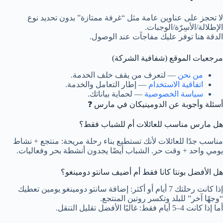
لا تحجز على عناوين عامة مثل “غرفة ممتازة” بدون تحديد نوع
الإطلالة/الأسِرّة/الوجبات.
الدقة هنا توفر عليك مفاجآت عند الوصول.
مرجعيات الموقع (شفافية الشركة)
من نحن
— لتعرف من يقف خلف الخدمة.
اتفاقية الاستخدام
— إطار التعامل والخدمة.
سياسة الخصوصية
— لحماية بياناتك.
أسئلة وأجوبة عن الدومينيكان في مارس ❓
هل مارس مناسب للعائلات أم للشباب فقط؟
مناسب جدًا للعائلات لأنك تستطيع بناء رحلة مريحة: منتجع + نشاط
يومي واحد + وقت حر. الشباب أيضًا يجدون أنشطة بحر وفعاليات.
هل الأفضل بونتا كانا فقط أم أضيف سانتو دومينغو؟
إذا كانت رحلتك 7 أيام أو أكثر: إضافة سانتو دومينغو يومين تعطيك
“وجهًا آخر” للبلد وتكسر روتين المنتجع.
أما إذا كانت 4–5 أيام فقط: غالبًا الأفضل تقليل التنقل.