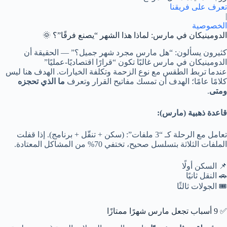
تعرف على فريقنا
|
الخصوصية
الدومينيكان في مارس: لماذا هذا الشهر “يصنع فرقًا”؟ 🌞
كثيرون يسألون: “هل مارس مجرد شهر جميل؟” — الحقيقة أن
الدومينيكان في مارس
غالبًا تكون “قرارًا اقتصاديًا-عمليًا”
عندما تربط الطقس مع نوع الزحمة وتكلفة الخيارات. الهدف هنا ليس
كلامًا عامًا؛ الهدف أن تمسك مفاتيح القرار وتعرف
ما الذي تحجزه
ومتى
.
قاعدة ذهبية (مارس):
تعامل مع الرحلة كـ “3 ملفات”: (سكن + تنقّل + برنامج). إذا قفلت
الملفات الثلاثة بتسلسل صحيح، تختفي 70% من المشاكل المعتادة.
📌 السكن أولًا
🚗 النقل ثانيًا
🎟️ الجولات ثالثًا
✅ 9 أسباب تجعل مارس شهرًا ممتازًا