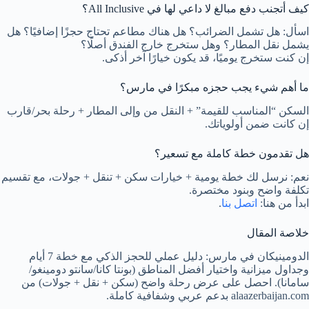
كيف أتجنب دفع مبالغ لا داعي لها في All Inclusive؟
اسأل: هل تشمل الضرائب؟ هل هناك مطاعم تحتاج حجزًا إضافيًا؟ هل
يشمل نقل المطار؟ وهل ستخرج خارج الفندق أصلًا؟
إن كنت ستخرج يوميًا، قد يكون خيارًا آخر أذكى.
ما أهم شيء يجب حجزه مبكرًا في مارس؟
السكن “المناسب للقيمة” + النقل من وإلى المطار + رحلة بحر/قارب
إن كانت ضمن أولوياتك.
هل تقدمون خطة كاملة مع تسعير؟
نعم: نرسل لك خطة يومية + خيارات سكن + تنقل + جولات، مع تقسيم
تكلفة واضح وبنود مختصرة.
ابدأ من هنا:
اتصل بنا
.
خلاصة المقال
الدومينيكان في مارس: دليل عملي للحجز الذكي مع خطة 7 أيام
وجداول ميزانية واختيار أفضل المناطق (بونتا كانا/سانتو دومينغو/
سامانا). احصل على عرض رحلة واضح (سكن + نقل + جولات) من
alaazerbaijan.com بدعم عربي وشفافية كاملة.