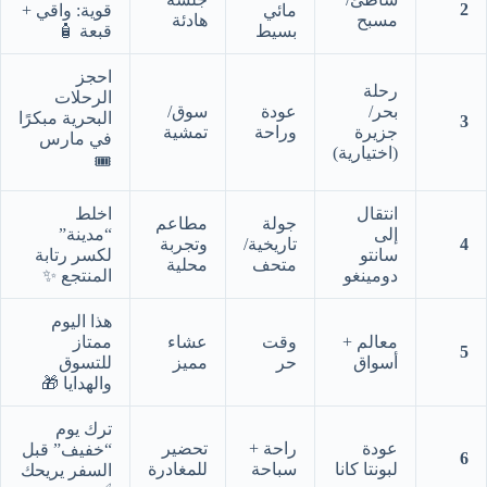
2
مائي
قوية: واقي +
مسبح
هادئة
بسيط
قبعة 🧴
احجز
رحلة
الرحلات
بحر/
عودة
سوق/
البحرية مبكرًا
3
جزيرة
وراحة
تمشية
في مارس
(اختيارية)
🎟️
انتقال
اخلط
جولة
مطاعم
إلى
“مدينة”
4
تاريخية/
وتجربة
سانتو
لكسر رتابة
متحف
محلية
دومينغو
المنتجع ✨
هذا اليوم
معالم +
وقت
عشاء
ممتاز
5
أسواق
حر
مميز
للتسوق
والهدايا 🎁
ترك يوم
عودة
راحة +
تحضير
“خفيف” قبل
6
لبونتا كانا
سباحة
للمغادرة
السفر يريحك