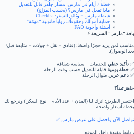
خطة 7 أيام في مارس: مسار جاهز قابل للتعديل
ماذا تفعل في مارس؟ (بحسب المزاج)
شنطة مارس + وثائق السفر: Checklist
حماية أموالك وحقوقك: زوايا قانونية “مهمّة”
أسئلة وأجوبة FAQ
باقة “مارس” السريعة ⚡
مناسب لمن يريد حجزًا واضحًا: (فنادق + نقل + جولات + متابعة قبل/
بعد الوصول).
✅
تأكيد خطي
للخدمات + سياسة شفافة
✅
خطة يومية
قابلة للتعديل حسب وقت الرحلة
✅
دعم عربي
طوال الرحلة
جاهز تبدأ؟
اختصر الطريق: اترك لنا (المدن + عدد الأيام + نوع السكن) ونرجع لك
بخطة أسعار واضحة.
تواصل الآن واحصل على عرض مارس ✅
روابط مفيدة داخل الموقع: