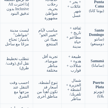
Punta
+ بحر +
رحلات
إذا اخترت All
Cana
عائلات +
بحرية،
Inclusive بدون
(بونتا كانا)
شهر
شواطئ
تدقيق البنود
عسل
مشهورة
ثقافة +
Santo
مناسب لأيام
ليست مدينة
تاريخ +
Domingo
“تغيير الجو”
“شواطئ”
مطاعم +
(سانتو
بعيدًا عن
بامتياز؛ تحتاج
حياة
دومينغو)
المنتجع
مزجًا مع ساحل
مدينة
طبيعة +
تجربة أقل
تتطلب تخطيط
Samaná
هدوء +
ضوضاء،
نقل أدق (وقت/
(سامانا)
شلالات +
مناظر
طرق)
قوارب
مختلفة
شمال
Puerto
تنوع أنشطة،
احسب وقت
الجزيرة +
Plata
أسعار قد
التنقل عند
أنشطة +
(بويرتو
تكون أهدأ من
مزجها مع
تلفريك/
بلاتا)
مناطق أخرى
الشرق
مناظر