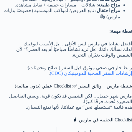
مزاج طبيعة:
شلالات + مسارات خفيفة + نقاط مشاهدة.
مزاج احتفال:
تابع العروض/المواكب الموسمية (خصوصًا بدايات
مارس) 🎭.
نقطة مهمة:
أفضل نشاط في مارس ليس الأغلى… بل الأنسب لتوقيتك.
لذلك نسألك دائمًا: “هل تريد نشاطًا صباحيًا أم بعد العصر؟” لأن
الشمس والوقت يغيّران التجربة.
رابط خارجي صحي موثوق قبل السفر (نصائح وتحديثات):
إرشادات السفر الصحية للدومينيكان (CDC)
.
شنطة مارس + وثائق السفر ✅: Checklist عملي (بدون مبالغة)
مارس شهر جميل… لكن الشمس قد تكون قوية، وبعض التفاصيل
الصغيرة تُحدث فرقًا كبيرًا.
هذه قائمة “نستعملها نحن” مع عملائنا، لأنها تمنع النسيان.
Checklist الحقيبة في مارس 🧳