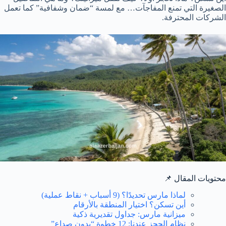
الصغيرة التي تمنع المفاجآت… مع لمسة “ضمان وشفافية” كما تعمل
الشركات المحترفة.
محتويات المقال 📌
لماذا مارس تحديدًا؟ (9 أسباب + نقاط عملية)
أين تسكن؟ اختيار المنطقة بالأرقام
ميزانية مارس: جداول تقديرية ذكية
نظام الحجز عندنا: 12 خطوة “بدون صداع”