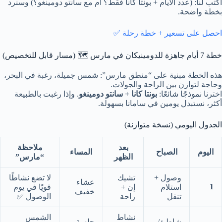
اكتب لنا: (عدد الأيام + بونتا كانا فقط؟ أم مع سانتو دومينغو؟) وسنرد
بخطة واضحة.
احصل على تسعير + خطة رحلة ✅
خطة 7 أيام جاهزة للدومينيكان في مارس 🗺️ (مسار قابل للتخصيص)
هذه الخطة مبنية على “منطق مارس”: شمس جميلة، رغبة في البحر،
وحاجة لتوازن بين الراحة والجولات.
اخترنا نموذجًا شائعًا:
بونتا كانا + سانتو دومينغو
. وإذا رغبت بالطبيعة
أكثر، نستبدل يومين في سامانا بسهولة.
الجدول اليومي (نسخة متوازنة)
بعد
ملاحظة
اليوم
الصباح
المساء
الظهر
“مارس”
وصول +
تشيك
لا تضع نشاطًا
عشاء
1
استلام
إن +
قويًا في يوم
خفيف
تنقل
راحة
الوصول ✅
نشاط
الشمس
شاطئ/
جلسة