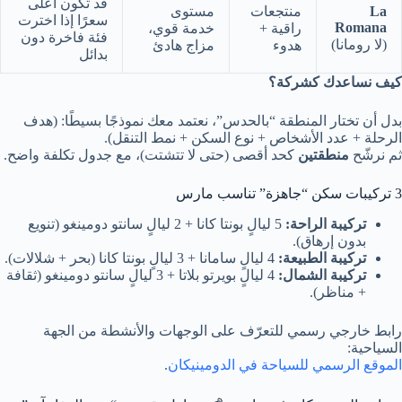
قد تكون أعلى
La
منتجعات
مستوى
سعرًا إذا اخترت
Romana
راقية +
خدمة قوي،
فئة فاخرة دون
(لا رومانا)
هدوء
مزاج هادئ
بدائل
كيف نساعدك كشركة؟
بدل أن تختار المنطقة “بالحدس”، نعتمد معك نموذجًا بسيطًا: (هدف
الرحلة + عدد الأشخاص + نوع السكن + نمط التنقل).
ثم نرشّح
منطقتين
كحد أقصى (حتى لا تتشتت)، مع جدول تكلفة واضح.
3 تركيبات سكن “جاهزة” تناسب مارس
تركيبة الراحة:
5 ليالٍ بونتا كانا + 2 ليالٍ سانتو دومينغو (تنويع
بدون إرهاق).
تركيبة الطبيعة:
4 ليالٍ سامانا + 3 ليالٍ بونتا كانا (بحر + شلالات).
تركيبة الشمال:
4 ليالٍ بويرتو بلاتا + 3 ليالٍ سانتو دومينغو (ثقافة
+ مناظر).
رابط خارجي رسمي للتعرّف على الوجهات والأنشطة من الجهة
السياحية:
الموقع الرسمي للسياحة في الدومينيكان
.