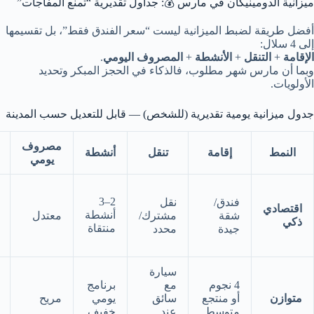
ميزانية الدومينيكان في مارس 💰: جداول تقديرية “تمنع المفاجآت”
أفضل طريقة لضبط الميزانية ليست “سعر الفندق فقط”، بل تقسيمها
إلى 4 سلال:
الإقامة
+
التنقل
+
الأنشطة
+
المصروف اليومي
.
وبما أن مارس شهر مطلوب، فالذكاء في الحجز المبكر وتحديد
الأولويات.
جدول ميزانية يومية تقديرية (للشخص) — قابل للتعديل حسب المدينة
مصروف
النمط
إقامة
تنقل
أنشطة
يومي
2–3
فندق/
نقل
اقتصادي
أنشطة
شقة
مشترك/
معتدل
ذكي
منتقاة
جيدة
محدد
سيارة
4 نجوم
مع
برنامج
متوازن
أو منتجع
سائق
يومي
مريح
متوسط
عند
خفيف