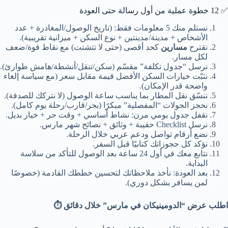
✅ 12 خطوة عملية من أول رسالة حتى العودة
نستلم منك 5 معلومات فقط: (تاريخ الوصول/المغادرة + عدد
الأشخاص + مدينة/مدينتين + نوع السكن + ميزانية تقريبية).
نقترح
مسارين
كحد أقصى (حتى لا تتشتت) مع نقاط قوة/ضعف
لكل مسار.
نرسل “جدول تكلفة” مقسّم (سكن/تنقل/أنشطة/هامش طوارئ).
نثبّت خيارات السكن الأفضل قيمة مقابل سعر (مع سياسة إلغاء
واضحة قدر الإمكان).
ننسّق نقل المطار بما يناسب ساعة الوصول (لا نتركك للصدفة).
نحجز الجولات “المفصلية” مبكرًا (بحر/قارب/رحلة يوم كامل).
نقفل جدول يومي مرن: نشاط أساسي + وقت حر + خيار بديل.
نرسل Checklist حقيبة + وثائق + نصائح شهر مارس.
نضع أرقام تواصل ودعم عربي خلال الرحلة.
نؤكد كل حجوزاتك كتابيًا قبل السفر.
نتابع معك في أول 24 ساعة بعد الوصول للتأكد من سلاسة
البداية.
بعد العودة: نأخذ ملاحظاتك لتحسين خططك القادمة (خصوصًا
لمن يسافر بشكل دوري).
اطلب عرض “الدومينيكان في مارس” خلال دقائق ⏱️