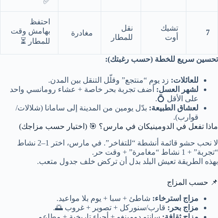
✅
احتفظ
تشيك
نقل
بهامش وقت
7
مغادرة
أوت
للمطار
للمطار ⏳
تحسين سريع للخطة (حسب رغبتك):
للعائلات:
زد يوم “منتجع” وقلّل التنقل بين المدن.
لشهر العسل:
أضف تجربة بحر خاصة + عشاء رومانسي واحد
على الأقل 💍.
لعشاق الطبيعة:
بدّل يومين من المدينة إلى سامانا (شلالات/
قوارب).
ماذا تفعل في الدومينيكان في مارس؟ 🎯 (اختيار حسب مزاجك)
لا نحب حشو قائمة أنشطة “للتفاخر”. في مارس، اختر 1–2 نشاط
“تجربة” + 1 نشاط “مغامرة” + وقت حر.
بهذه الطريقة تعيش البلد بدل أن تركض خلف جدول متعب.
📌 حسب المزاج
مزاج استرخاء:
شاطئ + سبا + يوم بلا مواعيد.
مزاج بحر:
قارب/سنوركل + تصوير + غروب 🌅.
مزاج ثقافة:
سانتو دومينغو + أحياء تاريخية + مطاعم.