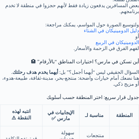
بعض المسافرين يدفعون زيادة فقط لأنهم حجزوا في منطقة لا تخدم
برنامجهم.
ولتوسيع الصورة حول المواسم، يمكنك مراجعة:
دليل الدومينيكان في الشتاء
أو
الدومينيكان في الربيع
لفهم الفرق في الزحمة والأسعار.
أين تسكن في مارس؟ اختيارات المناطق “بالأرقام” 🏨
السؤال الحقيقي ليس “أيهما أجمل؟” بل:
أيهما يخدم هدف رحلتك
.
هنا نضعك أمام خيارات واضحة: منتجع-بحر، مدينة-ثقافة، طبيعة-هدوء،
أو مزيج ذكي.
جدول قرار سريع: اختر المنطقة حسب أسلوبك
انتبه لهذه
الإيجابيات في
المنطقة
مناسبة لـ
النقطة ⚠️
مارس ✅
سهولة
منتجعات
خدمات،
قد ترتفع التكلفة