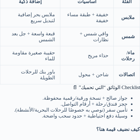
الفئة
أساسيات
إضافة ذكية
خفيفة + طبقة مساء
ملابس بحر إضافية
ملابس
خفيفة
لتبديل سريع
واقي شمس +
قبعة واسعة + جل بعد
شمس
نظارات
الشمس
ماء/
حقيبة صغيرة مقاومة
حذاء مريح
رحلات
للماء
باور بنك للرحلات
اتصالات
شاحن + محول
الطويلة
Checklist الوثائق “التي تحميك” 📄
جواز صالح + نسخة ورقية/رقمية محفوظة.
حجز فندق/رحلة + أرقام التواصل.
تأمين سفر (نوصي به خصوصًا للرحلات البحرية/الأنشطة).
وسيلة دفع احتياطية + حدود سحب واضحة.
كيف نضيف قيمة هنا؟