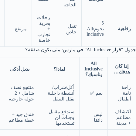
الحاجة
رحلات
5
بحرية
تنقل
رفاهية
نجوم/All
+
مرتفع
خاص
Inclusive
تجارب
خاصة
جدول “قرار All Inclusive” في مارس: متى يكون صفقة؟
All
إذا كان
Inclusive
لماذا؟
بديل أذكى
هدفك…
يناسبك؟
راحة
أكل/شراب/
منتجع نصف
تامة +
نعم ✅
أنشطة داخلية
شامل + 2
أطفال
تقلل التنقل
جولة خارجية
اكتشاف
ستدفع مقابل
ليس
فندق جيد +
مطاعم
وجبات لن
دائمًا
خطة مطاعم
+ مدينة
تستخدمها
بعض