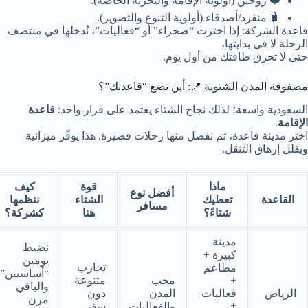
❤️ زوجين (أولوية الإقامة والتجربة الخاصة).
🧳 منفرد/أصدقاء (أولوية التنوع والتصوير).
قاعدة الشركة:
إذا اخترت “صحراء” أو “فعاليات”، نُدخلها في منتصف
الرحلة لا في بدايتها،
حتى لا تحرق طاقتك من أول يوم.
مصفوفة المدن الشتوية 📍: أين تضع “قاعدتك”؟
السعودية واسعة؛ لذلك نجاح الشتاء يعتمد على قرار واحد:
قاعدة
الإقامة
.
اختر مدينة قاعدة، ثم نفصل منها رحلات قصيرة. هذا يوفّر ميزانية
ويقلل إرهاق التنقل.
ماذا
قوة
كيف
أفضل نوع
القاعدة
تعطيك
الشتاء
ننظمها
مسافر
شتاءً؟
هنا
كشركة؟
مدينة
نضبط
كبيرة +
يومين
تجارب
مطاعم
“أساسيين”
+
محب
متنوعة
والباقي
الرياض
فعاليات
المدن
دون
مرن
+
والفعاليات
سفر