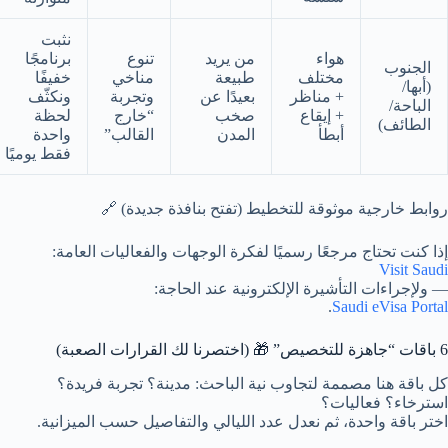
نثبت
هواء
من يريد
تنوع
برنامجًا
الجنوب
مختلف
طبيعة
مناخي
خفيفًا
(أبها/
+ مناظر
بعيدًا عن
وتجربة
ونكثّف
الباحة/
+ إيقاع
صخب
“خارج
لحظة
الطائف)
أبطأ
المدن
القالب”
واحدة
فقط يوميًا
روابط خارجية موثوقة للتخطيط (تفتح بنافذة جديدة) 🔗
إذا كنت تحتاج مرجعًا رسميًا لفكرة الوجهات والفعاليات العامة:
Visit Saudi
— ولإجراءات التأشيرة الإلكترونية عند الحاجة:
.
Saudi eVisa Portal
6 باقات “جاهزة للتخصيص” 🎁 (اختصرنا لك القرارات الصعبة)
كل باقة هنا مصممة لتجاوب نية الباحث: مدينة؟ تجربة فريدة؟
استرخاء؟ فعاليات؟
اختر باقة واحدة، ثم نعدل عدد الليالي والتفاصيل حسب الميزانية.