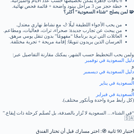
6 باقات جاهزة يمكن تخصيصها حسب عدد الأيام والميزانية.
خطة حجز من 3 مراحل ببنود واضحة + قائمة فحص نهائية.
🧩 لمن يصلح “شتاء السعودية” أكثر؟
من يحب الأجواء اللطيفة ليلًا 🌙 مع نشاط نهاري معتدل.
من يبحث عن تجارب جديدة: صحراء، تراث، فعاليات، ومطاعم.
العائلات التي تريد برنامجًا “مفهومًا” بدون تنقل يومي مرهق.
العرسان الذين يريدون تنويعًا: إقامة مريحة + تجربة مختلفة.
ولمن يحب التخطيط حسب الشهر، يمكنك مقارنة التفاصيل عبر:
دليل السعودية في نوفمبر
و
دليل السعودية في ديسمبر
و
السعودية في يناير
و
السعودية في فبراير
(كل رابط مرة واحدة وبأنكور مختلف).
“في الشتاء… السعودية لا تُزار بالصدفة، بل تُصمَّم كرحلة ذات إيقاع.”
🇸🇦
اختبار 90 ثانية 🧭: اختر مسارك قبل أن تختار الفندق