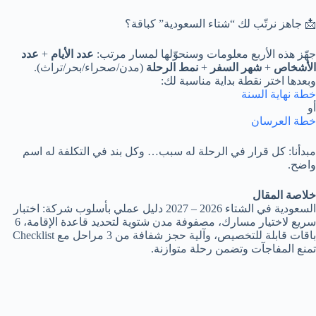
📩 جاهز نرتّب لك “شتاء السعودية” كباقة؟
جهّز هذه الأربع معلومات وسنحوّلها لمسار مرتب:
عدد الأيام
+
عدد
الأشخاص
+
شهر السفر
+
نمط الرحلة
(مدن/صحراء/بحر/تراث).
وبعدها اختر نقطة بداية مناسبة لك:
خطة نهاية السنة
أو
خطة العرسان
مبدأنا:
كل قرار في الرحلة له سبب… وكل بند في التكلفة له اسم
واضح.
خلاصة المقال
السعودية في الشتاء 2026 – 2027 دليل عملي بأسلوب شركة: اختبار
سريع لاختيار مسارك، مصفوفة مدن شتوية لتحديد قاعدة الإقامة، 6
باقات قابلة للتخصيص، وآلية حجز شفافة من 3 مراحل مع Checklist
تمنع المفاجآت وتضمن رحلة متوازنة.