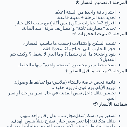
المرحلة 1: تصميم المسار 🎯
اختيار باقة واحدة من الستة أعلاه.
تحديد مدة الرحلة + مدينة قاعدة.
اقتراح 2–3 خيارات سكن (ليس أكثر) مع سبب لكل خيار.
تحديد “مصاريف ثابتة” و“مصاريف مرنة” منذ البداية.
المرحلة 2: تثبيت الحجوزات ✅
تثبيت السكن والانتقالات (حسب ما يناسب المسار).
حجز التجارب التي تحتاج وقتًا محددًا فقط.
بنود واضحة: ما الذي يشمل؟ وما الذي لا يشمل؟ وكيف يتم
التعديل؟
نسخة خط سير مختصرة “صفحة واحدة” سهلة الحفظ.
المرحلة 3: متابعة ما قبل السفر ✈️
قائمة فحص خاصة بالشتاء (ملابس/مواعيد/نقاط وصول).
توزيع الأيام: يوم قوي ثم يوم خفيف.
تحضير بدائل داخل نفس المدينة في حال تغير مزاجك أو تغير
الجو.
شفافية الأسعار 💳
تسعير بنود:
سكن/تنقل/تجارب… بدل رقم واحد مبهم.
بدائل متكافئة:
إذا تغير سعر خيار، نقترح بديلاً بنفس الهدف.
هامش احتياطي:
صغير لكن موجود لتفادي مفاجآت اليوميات.