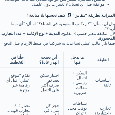
موافقة قبل أي تعديل:
لا تغييرات دون علمك.
الميزانية بطريقة “مقاس” 🧮: كيف تحسبها بلا مبالغة؟
بدل أن تسأل: “كم تكلف السعودية في الشتاء؟” اسأل: “أي نمط
أريد؟”.
لأن التكلفة تتغير حسب 3 مفاتيح:
المدينة
+
نوع الإقامة
+
عدد التجارب
المحجوزة
.
فيما يلي قالب عملي تساعدك به شركتنا في ضبط الأرقام قبل الدفع.
ما يدخل
أين يحدث
حلّنا في
الطبقة
فيها
الهدر عادةً؟
التخطيط
السكن +
اختيار سكن
نقدّم “موقع
انتقال
أساسيات
بعيد ثم
عملي” قبل أي
رئيسي +
ثابتة
صرف أكثر
رفاهية غير
تنقلات
على التنقل
مؤثرة
ضرورية
نشاطات
حجز كل
نختار 2–3
تجارب
بوقت محدد
شيء في
تجارب قوية…
(اختيارية)
+ تذاكر +