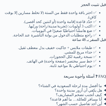
قبل تثبيت الحجز
✅ اختر باقة واحدة فقط من الستة (لا تخلط مسارين إلا بوقت
كافٍ).
✅ حدّد قاعدة إقامة واحدة (أو اثنتين كحد أقصى).
✅ اكتب 3 أولويات: (تجربة/مدينة/راحة) ورتّبها.
✅ ضع هامشًا احتياطيًا صغيرًا في اليوميات.
✅ راجع متطلبات الدخول من بوابة التأشيرة عند الحاجة.
قبل السفر بـ 48 ساعة
✅ طبقات ملابس + جاكيت خفيف بدل معطف ثقيل.
✅ حذاء مريح للمشي.
✅ نسخة رقمية لكل الحجوزات.
✅ خط سير مختصر (صفحة واحدة) في الهاتف.
✅ يوم احتياطي بلا مواعيد ثابتة.
FAQ ❓ أسئلة وأجوبة سريعة
ما أفضل مدة لرحلة السعودية في الشتاء؟
هل يكفي أن أزور مدينة واحدة؟
كيف أتجنب تضخم المصاريف؟
أنا مسافر للعائلة… ما أهم قاعدة؟
أين أجد تفاصيل حسب الشهر؟