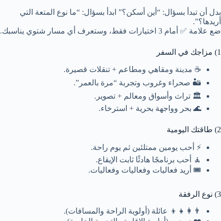
بدل أن تبدأ بسؤال: “أين أسكن؟” ابدأ بسؤال: “ما نوع المتعة التي
أريدها؟”.
ضع علامة ✅ أمام 3 اختيارات فقط، وستعرف أي مسار شتوي يناسبك.
1) مزاجك في السفر
☕ مدينة ومقاهي ومطاعم + تنقلات قصيرة.
🏜️ صحراء وغروب وتجربة “مرة بالعمر”.
🏛️ تراث وأسواق ومعالم + تصوير.
🌊 بحر وواجهة بحرية + استرخاء.
2) طاقتك اليومية
⚡ أحب يومين ممتلئين ثم يوم راحة.
🧘 أحب برنامجًا هادئًا ثابت الإيقاع.
🎟️ أريد فعاليات وفعاليات وفعاليات.
3) نوع الرفقة
👨‍👩‍👧‍👦 عائلة (أولوية الراحة والمسافات).