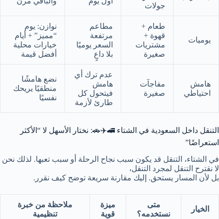
أول يوم
والباقي مرن
جولات
طعام +
مطاعم
نوازن: يوم
قهوة +
مرتفعة
“مميز” + أيام
يوميات
مشتريات
السعر يوميًا
خيارات محلية
صغيرة
بلا داعٍ
أفضل قيمة
عدم ترك أي
نضع هامشًا
هامش
مفاجآت
هامش
منطقيًا يريحك
احتياطي
صغيرة
فيتحول كل
نفسيًا
طارئ لأزمة
التنقل داخل السعودية في الشتاء 🚄✈️🚗: نختار الأسهل لا “الأكثر
استعراضًا”
في الشتاء، التنقل قد يكون سبب نجاح الرحلة أو سبب تعبها. لذلك نحن
لا نقترح التنقل لمجرد التنقل،
بل لأن المسار يستحق. إليك مقارنة سريعة توضح كيف نقرر.
متى
ميزة
ملاحظة من خبرة
الخيار
نستخدمه؟
قوية
تنظيمية