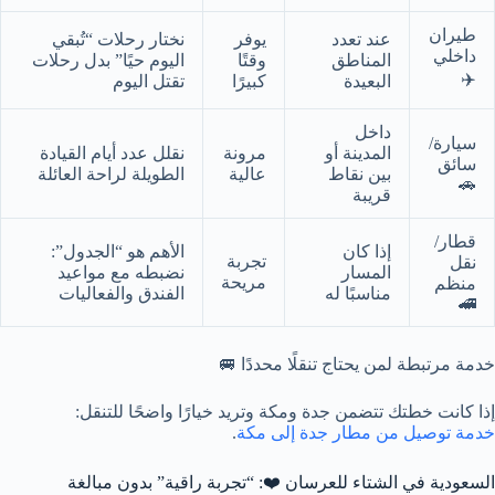
طيران
عند تعدد
يوفر
نختار رحلات “تُبقي
داخلي
المناطق
وقتًا
اليوم حيًا” بدل رحلات
✈️
البعيدة
كبيرًا
تقتل اليوم
داخل
سيارة/
المدينة أو
مرونة
نقلل عدد أيام القيادة
سائق
بين نقاط
عالية
الطويلة لراحة العائلة
🚗
قريبة
قطار/
إذا كان
الأهم هو “الجدول”:
تجربة
نقل
المسار
نضبطه مع مواعيد
مريحة
منظم
مناسبًا له
الفندق والفعاليات
🚄
خدمة مرتبطة لمن يحتاج تنقلًا محددًا 🚐
إذا كانت خطتك تتضمن جدة ومكة وتريد خيارًا واضحًا للتنقل:
خدمة توصيل من مطار جدة إلى مكة
.
السعودية في الشتاء للعرسان ❤️: “تجربة راقية” بدون مبالغة