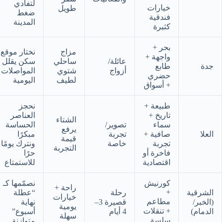
لتفادي
خيارات
طويل
ضغط
فندقية
المدينة
كثيرة
بحر +
مزاج
نختار موقع
واجهة +
عائلة/
ساحلي
سكن يقلل
جدة
طابع
أزواج
شتوي
المواصلات
حضري
لطيف
اليومية
+ أسواق
طبيعة +
نحجز
تاريخ +
العناصر
الشتاء
سماء
تصوير/
الحساسة
يرفع
العلا
صافية +
تجربة
مبكرًا
قيمة
تجربة
خاصة
ونترك يومًا
التجربة
فاخرة أو
حرًا
اقتصادية
للاستمتاع
كورنيش
نصمّمها كـ
راحة +
+
الشرقية
رحلة
“عطلة
خيارات
مطاعم
(الخبر/
قصيرة 3–
نهاية
يومية
+ تنقلات
الدمام)
4 أيام
أسبوع”
سهلة
سلسة
متوازنة