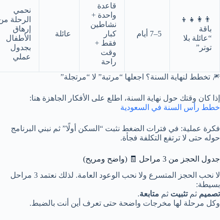
قاعدة
نحمي
واحدة +
👨‍👩‍👧‍👦
الرحلة من
نشاطين
باقة
إرهاق
5–7 أيام
كبار
عائلة
“عائلة بلا
الأطفال
فقط +
توتر”
بجدول
وقت
عملي
راحة
🎆 تخطط لنهاية السنة؟ اجعلها “مرتبة” لا “مرتجلة”
إذا كان وقتك حول نهاية السنة، اطلع على الأفكار الجاهزة هنا:
خطط رأس السنة في السعودية
فكرة عملية:
في فترات الضغط نثبت “السكن أولًا” ثم نبني البرنامج
حوله حتى لا ترتفع التكلفة فجأة.
جدول الحجز من 3 مراحل 🧾 (واضح ومريح)
لا نحب الحجز المتسرع ولا نحب الوعود العامة. لذلك نعتمد 3 مراحل
بسيطة:
تصميم
ثم
تثبيت
ثم
متابعة
.
وكل مرحلة لها مخرجات واضحة حتى تعرف أين أنت بالضبط.