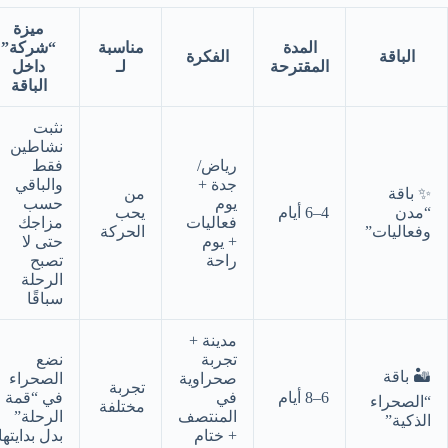
ميزة
المدة
مناسبة
“شركة”
الباقة
الفكرة
المقترحة
لـ
داخل
الباقة
نثبت
نشاطين
رياض/
فقط
جدة +
والباقي
✨ باقة
من
يوم
حسب
“مدن
4–6 أيام
يحب
فعاليات
مزاجك
وفعاليات”
الحركة
+ يوم
حتى لا
راحة
تصبح
الرحلة
سباقًا
مدينة +
تجربة
نضع
🏜️ باقة
صحراوية
الصحراء
تجربة
6–8 أيام
في
في “قمة
“الصحراء
مختلفة
المنتصف
الرحلة”
الذكية”
+ ختام
بدل بدايتها