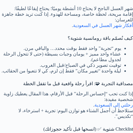
شهر العسل الناجح لا يحتاج 10 أنشطة يوميًا؛ يحتاج إيقاعًا لطيفًا:
إقامة مريحة، لحظة خاصة، ومساحة للهدوء. إذا كنت تريد خطة جاهزة
للعرسان:
أفكار شهر العسل في السعودية
.
كيف نُصمّم باقة رومانسية شتوية؟
يوم “تجربة” واحد فقط بوقت محدد… والباقي مرن.
عشاء واحد مميز + يومان وجبات بسيطة (حتى لا تتحول الرحلة
لجدول مطاعم).
توقيت تصوير ذكي في الصباح/قبل الغروب.
ليلة واحدة “تغيير مكان” فقط إن لزم، كي لا تتعبوا من الحقائب.
مصداقية التجربة 🧩: اقرأ رحلة واقعية قبل ما تقفل الخطة
إذا كنت تحب “إحساس الرحلة” قبل الأرقام، هذا المقال يعطيك زاوية
شخصية مفيدة:
رحلتي إلى السعودية
.
ستلاحظ أن أجمل الشتاء هو توازن اليوم: تجربة + استرخاء، لا
“تكديس”.
Checklist شتوية ✅ (انسخها قبل تأكيد حجوزاتك)