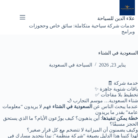
لتجاوز
لى
لمحتوى
علاء الدين للسياحة
خدمات شركة سياحية متكاملة: سائق خاص وحجوزات
وبرامج
السعودية في الشتاء
يناير 23, 2026
السياحة في السعودية
خدمة شركة 🧾
باقات شتوية جاهزة ✨
تخطيط بلا مفاجآت ✅
شتاء السعودية… موسم التجارب 🌙
عندما يبحث الناس عن
السعودية في الشتاء
فهم لا يريدون “معلومات
عامة” بقدر ما يريدون
خطة يمكن تنفيذها
: أين يذهبون؟ كيف يوزّعون الأيام؟ ما الذي يستحق
الحجز مسبقًا؟
وكيف يضمنون أن الميزانية لا تتضخم مع كل قرار صغير؟
لهذا كتبنا هذا الدليل بصيغة “شركة منظِّمة”: نبدأ بتحديد مسارك في