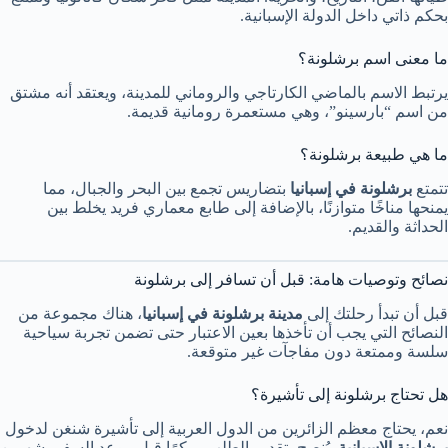
بحكم ذاتي داخل الدولة الإسبانية.
ما معنى اسم برشلونة؟
يرتبط الاسم بالماضي الكارتاجي والروماني للمدينة، ويعتقد أنه مشتق
من اسم “بارسينو”، وهي مستعمرة رومانية قديمة.
ما هي طبيعة برشلونة؟
تتمتع
برشلونة في إسبانيا
بتضاريس تجمع بين البحر والجبال، مما
يمنحها مناخًا متوازنًا، بالإضافة إلى طابع معماري فريد يخلط بين
الحداثة والقديم.
نصائح وتوصيات هامة: قبل أن تسافر إلى برشلونة
قبل أن تبدأ رحلتك إلى
مدينة برشلونة في إسبانيا
، هناك مجموعة من
النصائح التي يجب أن تأخذها بعين الاعتبار حتى تضمن تجربة سياحية
سلسة وممتعة دون مفاجآت غير متوقعة.
هل تحتاج برشلونة إلى تأشيرة؟
نعم، يحتاج معظم الزائرين من الدول العربية إلى تأشيرة شنغن لدخول
برشلونة الإسبانية
. يُنصح بتقديم الطلب مبكرًا قبل موعد السفر بشهرين