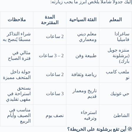
إليك جدولًا شاملًا يلخّص أبرز ما يجب زيارته:
المدة
المعلم
الفئة السياحية
ملاحظات
المقترحة
ساغرادا
معلم ديني
شراء التذاكر
2 ساعات
فاميليا
ومعماري
مسبقًا يُنصح به
منتزه جويل
مثالي في
(برشلونة
طبيعة وفن
2 – 3 ساعات
فترة الصباح
بارك)
ملعب كامب
جولة داخل
رياضة وثقافة
2 ساعات
نو
المتحف مميزة
يستحق
تاريخ ومعمار
حي غوتيك
3 ساعات
استراحة في
قديم
مقهى تقليدي
مناسب في
استرخاء
الشاطئ
نصف يوم
الصيف وأيام
وترفيه
الربيع
🧭
أين تقع برشلونة على الخريطة؟