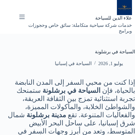
لتجاوز
لى
لمحتوى
علاء الدين للسياحة
خدمات شركة سياحية متكاملة: سائق خاص وحجوزات
وبرامج
السياحة في برشلونة
يوليو 1, 2026
السياحة في إسبانيا
إذا كنت من محبي السفر إلى المدن النابضة
بالحياة، فإن
السياحة في برشلونة
ستمنحك
تجربة استثنائية تمزج بين الثقافة العريقة،
والشواطئ الخلابة، والمأكولات المميزة،
والفعاليات المتنوعة. تقع
مدينة برشلونة
شمال
شرق إسبانيا، على ساحل البحر الأبيض
المتوسط، وتعد من أبرز وجهات السفر في