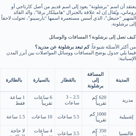
يعتقد أن اسم “برشلونة” يعود إلى اسم قديم من أصل كارتاجي أو
روماني، ويُقال إن له علاقة بالجنرال “هاميلكار برقا”، والد القائد
الشهير “حنبعل”، الذي أسس مستعمرة اسمها “بارسينو”، تحولت لاحقاً
إلى برشلونة.
كيف تصل إلى برشلونة؟ المسافات والوسائل
من أكثر الأسئلة شيوعاً:
كم تبعد برشلونة عن مدريد؟
فيما يلي جدول يوضح المسافات ووسائل المواصلات بين أبرز المدن
الإسبانية:
المسافة
المدينة
إلى
بالقطار
بالسيارة
بالطائرة
برشلونة
2.5 – 3
620 كم
6 ساعات
1 ساعة
مدريد
ساعات
تقريباً
تقريباً
فقط
1000 كم
إشبيلية
5.5 ساعات
10 ساعات
1.5 ساعة
تقريباً
350 كم
4 ساعات
لا حاجة
فالنسيا
3.5 ساعات