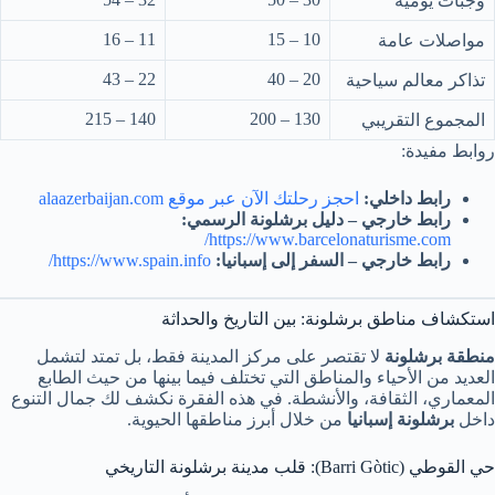
وجبات يومية
11 – 16
10 – 15
مواصلات عامة
22 – 43
20 – 40
تذاكر معالم سياحية
140 – 215
130 – 200
المجموع التقريبي
روابط مفيدة:
رابط داخلي:
احجز رحلتك الآن عبر موقع alaazerbaijan.com
رابط خارجي – دليل برشلونة الرسمي:
https://www.barcelonaturisme.com/
رابط خارجي – السفر إلى إسبانيا:
https://www.spain.info/
استكشاف مناطق برشلونة: بين التاريخ والحداثة
منطقة برشلونة
لا تقتصر على مركز المدينة فقط، بل تمتد لتشمل
العديد من الأحياء والمناطق التي تختلف فيما بينها من حيث الطابع
المعماري، الثقافة، والأنشطة. في هذه الفقرة نكشف لك جمال التنوع
داخل
برشلونة إسبانيا
من خلال أبرز مناطقها الحيوية.
حي القوطي (Barri Gòtic): قلب مدينة برشلونة التاريخي