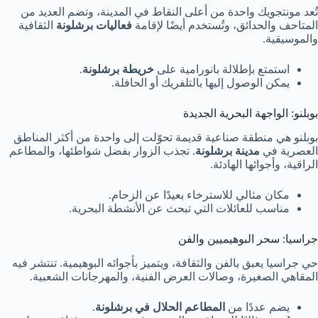
تُعد مونتجويك واحدة من أعلى النقاط في المدينة، وتضم العديد من
المتاحف والحدائق، وتُستخدم أيضًا لإقامة
فعاليات برشلونة
الثقافية
والموسيقية.
استمتع بإطلالة بانورامية على
خريطة برشلونة
.
يمكن الوصول إليها بالتلفريك أو الحافلة.
بوبلنو: الواجهة البحرية الجديدة
بوبلنو هي منطقة صناعية قديمة تحوّلت إلى واحدة من أكثر المناطق
العصرية في
مدينة برشلونة
. تجذب الزوار بفضل شواطئها، والمطاعم
الراقية، وأجوائها الهادئة.
مكان مثالي للاسترخاء بعيدًا عن الزحام.
مناسب للعائلات التي تبحث عن الأنشطة البحرية.
جراسيا: سحر البوهيميين والفن
حي جراسيا يعبق بالفن والثقافة، ويتميز بأجوائه البوهيمية. تنتشر فيه
المقاهي الصغيرة، وصالات العرض الفنية، والمهرجانات الشعبية.
يضم عددًا من
المطاعم الحلال في برشلونة
.