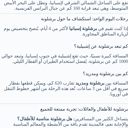
تقع على الساحل الشمالي الشرقي لإسبانيا، وتطل على البحر الأبيض
المتوسط، وهي تبعد قرابة 160 كم عن جبال البرانس الفرنسية.
رحلات اليوم الواحد: استكشاف ما حول برشلونة
إذا كنت تقيم في
برشلونة إسبانيا
لأكثر من 4 أيام، يُنصح بتخصيص يوم
لزيارة المناطق المجاورة.
كم تبعد برشلونة عن إشبيلية؟
المسافة كبيرة نسبيًا، حيث تقع إشبيلية في جنوب إسبانيا، وتبعد حوالي
1000 كم عن برشلونة. يُفضل استخدام الطيران أو القطار الليلي.
كم بين برشلونة ومدريد؟
المسافة بين
برشلونة ومدريد
تقارب 620 كم، ويمكن قطعها بقطار
سريع في أقل من 3 ساعات. تُعد هذه الرحلة من أشهر خطوط التنقل
في أوروبا.
برشلونة للأطفال والعائلات: تجربة ممتعة للجميع
يتساءل الكثير من المسافرين:
هل برشلونة مناسبة للأطفال؟
والإجابة نعم، فالمدينة تقدم باقة من الأنشطة والمعالم المناسبة