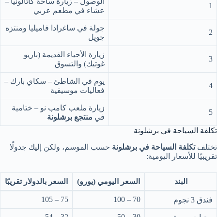
الوصول – زيارة ساحة كاتالونيا –
1
عشاء في مطعم عربي
جولة في ساغرادا فاميليا ومنتزه
2
جويل
زيارة الأحياء القديمة (باريو
3
غوتيك) والتسوق
يوم في الشاطئ – سكاي بارك –
4
فعاليات موسيقية
زيارة ملعب كامب نو – ختامية
5
في
منتجع برشلونة
تكلفة السياحة في برشلونة
تختلف
تكلفة السياحة في برشلونة
حسب الموسم، ولكن إليك جدولًا
تقريبيًا للأسعار اليومية:
البند
السعر اليومي (يورو)
السعر بالدولار تقريبًا
75 – 105
70 – 100
فندق 3 نجوم
32 – 54
30 – 50