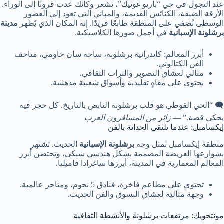
عند التجول في حي “باريو غوتيك”، تشعر وكأنك عدت قرونًا إلى الوراء.
الأزقة الضيقة، الكنائس القديمة، والمباني التي تعود إلى العصور
الوسطى تُضفي على المنطقة طابعًا فريدًا. إنه المكان الذي يُظهر
مدينة
برشلونة الإسبانية
في أجمل صورها الكلاسيكية.
أبرز المعالم: كاتدرائية برشلونة، ساحة سان خاومي، متاحف
الفن الكتالوني.
مثالي لعشاق التصوير والتراث الثقافي.
يحتوي على مقاهٍ تقليدية وأسواق شعبية مدهشة.
🗨️ “الحي القوطي هو قلب برشلونة النابض بالتاريخ. كل حجر فيه
يحكي قصة.” —
زائر من المسافرون العرب
إيكسامبل: عندما تلتقي الحداثة بالفن
منطقة إيكسامبل تمثل وجه
برشلونة الإسبانية
الحديث. تشتهر
بشوارعها العريضة المصممة بشكل هندسي شبكي، وتحتضن أبرز
المعالم المعمارية في المدينة، أبرزها ساغرادا فاميليا.
تحتوي على مطاعم فاخرة، فنادق 5 نجوم، ومتاجر عالمية.
وجهة مثالية لعشاق التسوق والفن الحديث.
مونتجويك: مرتفعات برشلونة والأنشطة الثقافية