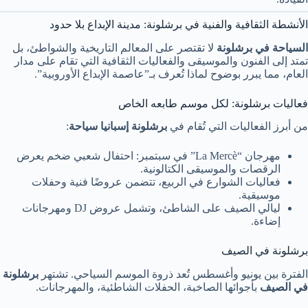
الأنشطة الثقافية والفنية في برشلونة: مدينة الإبداع بلا حدود
السياحة في برشلونة
لا تقتصر على المعالم التاريخية والشواطئ، بل
تمتد إلى الفنون والموسيقى والفعاليات الثقافية التي تقام على مدار
العام، مما يبرر بوضوح لماذا تُعرف بـ”عاصمة الإبداع الأوروبية”.
فعاليات برشلونة: لكل موسم طابعه الخاص
من أبرز الفعاليات التي تُقام في
برشلونة إسبانيا سياحة
:
مهرجان “La Mercè” في سبتمبر: احتفال شعبي ضخم يعرض
الرقصات والموسيقى الكتالونية.
فعاليات الشوارع في الربيع، تتضمن عروضًا فنية وحفلات
موسيقية.
ليالي الصيف على الشاطئ، وتشمل عروض DJ ومهرجانات
إضاءة.
برشلونة في الصيف
الفترة بين يونيو وأغسطس تُعد ذروة الموسم السياحي. تشتهر
برشلونة
في الصيف
بأجوائها الصاخبة، الحفلات الشاطئية، والمهرجانات.