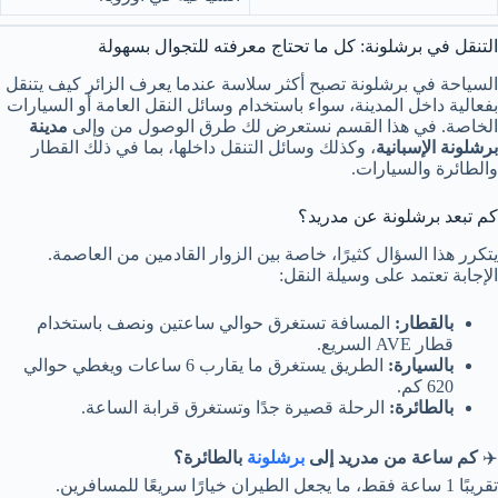
التنقل في برشلونة: كل ما تحتاج معرفته للتجوال بسهولة
السياحة في برشلونة تصبح أكثر سلاسة عندما يعرف الزائر كيف يتنقل
بفعالية داخل المدينة، سواء باستخدام وسائل النقل العامة أو السيارات
الخاصة. في هذا القسم نستعرض لك طرق الوصول من وإلى
مدينة
برشلونة الإسبانية
، وكذلك وسائل التنقل داخلها، بما في ذلك القطار
والطائرة والسيارات.
كم تبعد برشلونة عن مدريد؟
يتكرر هذا السؤال كثيرًا، خاصة بين الزوار القادمين من العاصمة.
الإجابة تعتمد على وسيلة النقل:
بالقطار:
المسافة تستغرق حوالي ساعتين ونصف باستخدام
قطار AVE السريع.
بالسيارة:
الطريق يستغرق ما يقارب 6 ساعات ويغطي حوالي
620 كم.
بالطائرة:
الرحلة قصيرة جدًا وتستغرق قرابة الساعة.
✈️
كم ساعة من مدريد إلى
برشلونة
بالطائرة؟
تقريبًا 1 ساعة فقط، ما يجعل الطيران خيارًا سريعًا للمسافرين.