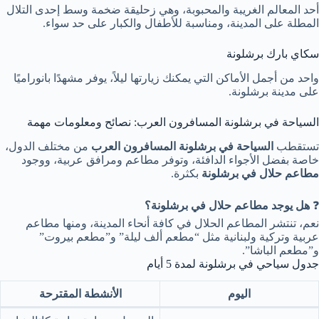
أحد المعالم الغريبة والمحبوبة، وهي زحليقة ضخمة وسط إحدى التلال
المطلة على المدينة، ومناسبة للأطفال والكبار على حد سواء.
سكاي بارك برشلونة
واحد من أجمل الأماكن التي يمكنك زيارتها ليلاً، يوفر مشهدًا بانوراميًا
على مدينة برشلونة.
السياحة في برشلونة المسافرون العرب: نصائح ومعلومات مهمة
تستقطب
السياحة في برشلونة المسافرون العرب
من مختلف الدول،
خاصة بفضل الأجواء الدافئة، وتوفر مطاعم ومرافق عربية، ووجود
مطاعم حلال في برشلونة
بكثرة.
❓
هل يوجد مطاعم حلال في برشلونة؟
نعم، تنتشر المطاعم الحلال في كافة أنحاء المدينة، ومنها مطاعم
عربية وتركية ولبنانية مثل “مطعم ألف ليلة” و”مطعم بيروت”
و”مطعم الباشا”.
جدول سياحي في برشلونة لمدة 5 أيام
اليوم
الأنشطة المقترحة