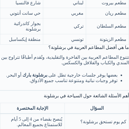
مطعم بيروت
لبناني
شارع فالنسيا
مطعم ريان
مغربي
حي سانت أنتوني
بجوار كاتدرائية
مطعم السلطان
تركي
برشلونة
مطعم الزيتونة
تونسي
منطقة إيكسامبل
ما هي أفضل المطاعم العربية في برشلونة؟
تتنوع المطاعم العربية بين الفاخرة والتقليدية، وتُقدم أطباقًا تتراوح بين
المندي والكباب والفلافل والكسكس.
بعضها يوفر جلسات خارجية تطل على
برشلونة بارك
أو البحر.
توفر وجبات نباتية ومتنوعة تناسب جميع الأذواق.
أهم الأسئلة الشائعة حول السياحة في برشلونة
السؤال
الإجابة المختصرة
يُنصح بقضاء من 4 إلى 5 أيام
كم يوم تستحق برشلونة؟
للاستمتاع بجميع المعالم.