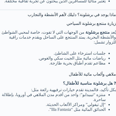
يُعتبر مثاليًا للمسافرين الذين يبحثون عن تجربة ثقافية مختلفة.
ماذا يوجد في برشلونة؟ دليلك لأهم الأنشطة والتجارب
زيارة منتجع برشلونة السياحي
يُعد
منتجع برشلونة
من الوجهات التي لا تفوت، خاصة لمحبي الشواطئ
والأنشطة البحرية. يمتد المنتجع على الساحل ويقدم خدمات راقية
للزوار تشمل:
جلسات استرخاء على الشاطئ.
رياضات مائية مثل الجيت سكي والغوص.
مطاعم تقدم أطباق بحرية طازجة.
ملاهي وألعاب مائية للأطفال
❓
هل برشلونة مناسبة للأطفال؟
بكل تأكيد، فالمدينة تقدم خيارات ترفيهية رائعة مثل:
منتزه “تيبيدابو”: واحد من أقدم مدن الملاهي في أوروبا، بإطلالة
ساحرة.
“إل تيفولي” ومراكز الألعاب الحديثة.
الحدائق المائية مثل “Illa Fantasia”.