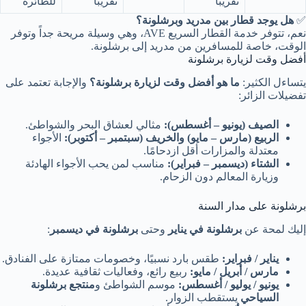
تقريباً
تقريباً
للطائرة
✅
هل يوجد قطار بين مدريد وبرشلونة؟
نعم، تتوفر خدمة القطار السريع AVE، وهي وسيلة مريحة جداً وتوفر
الوقت، خاصة للمسافرين من مدريد إلى برشلونة.
أفضل وقت لزيارة برشلونة
يتساءل الكثير:
ما هو أفضل وقت لزيارة برشلونة؟
والإجابة تعتمد على
تفضيلات الزائر:
الصيف (يونيو – أغسطس):
مثالي لعشاق البحر والشواطئ.
الربيع (مارس – مايو) والخريف (سبتمبر – أكتوبر):
الأجواء
معتدلة والمزارات أقل ازدحامًا.
الشتاء (ديسمبر – فبراير):
مناسب لمن يحب الأجواء الهادئة
وزيارة المعالم دون الزحام.
برشلونة على مدار السنة
إليك لمحة عن
برشلونة في يناير
وحتى
برشلونة في ديسمبر
:
يناير / فبراير:
طقس بارد نسبيًا، وخصومات ممتازة على الفنادق.
مارس / أبريل / مايو:
ربيع رائع، وفعاليات ثقافية عديدة.
يونيو / يوليو / أغسطس:
موسم الشواطئ و
منتجع برشلونة
السياحي
يستقطب الزوار.