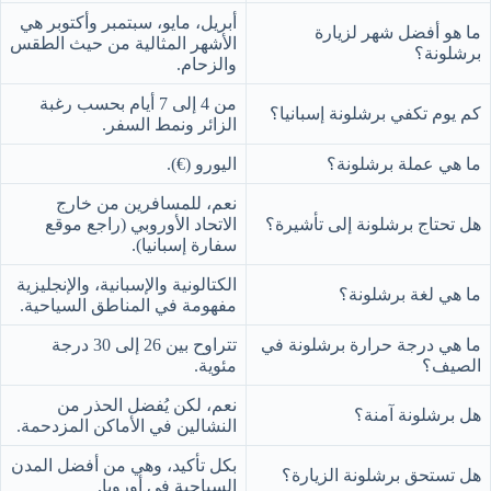
أبريل، مايو، سبتمبر وأكتوبر هي
ما هو أفضل شهر لزيارة
الأشهر المثالية من حيث الطقس
برشلونة؟
والزحام.
من 4 إلى 7 أيام بحسب رغبة
كم يوم تكفي برشلونة إسبانيا؟
الزائر ونمط السفر.
ما هي عملة برشلونة؟
اليورو (€).
نعم، للمسافرين من خارج
هل تحتاج برشلونة إلى تأشيرة؟
الاتحاد الأوروبي (راجع موقع
سفارة إسبانيا).
الكتالونية والإسبانية، والإنجليزية
ما هي لغة برشلونة؟
مفهومة في المناطق السياحية.
ما هي درجة حرارة برشلونة في
تتراوح بين 26 إلى 30 درجة
الصيف؟
مئوية.
نعم، لكن يُفضل الحذر من
هل برشلونة آمنة؟
النشالين في الأماكن المزدحمة.
بكل تأكيد، وهي من أفضل المدن
هل تستحق برشلونة الزيارة؟
السياحية في أوروبا.