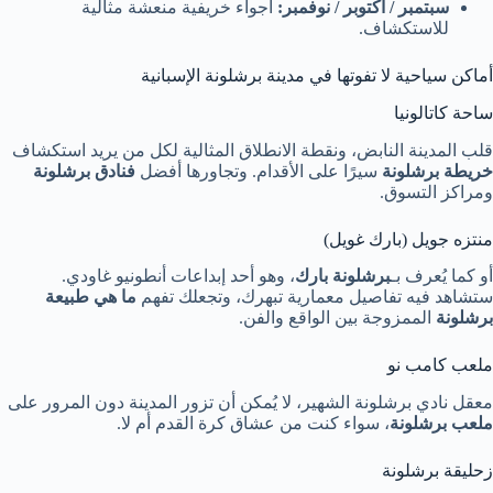
سبتمبر / أكتوبر / نوفمبر:
أجواء خريفية منعشة مثالية
للاستكشاف.
أماكن سياحية لا تفوتها في مدينة برشلونة الإسبانية
ساحة كاتالونيا
قلب المدينة النابض، ونقطة الانطلاق المثالية لكل من يريد استكشاف
خريطة برشلونة
سيرًا على الأقدام. وتجاورها أفضل
فنادق برشلونة
ومراكز التسوق.
منتزه جويل (بارك غويل)
أو كما يُعرف بـ
برشلونة بارك
، وهو أحد إبداعات أنطونيو غاودي.
ستشاهد فيه تفاصيل معمارية تبهرك، وتجعلك تفهم
ما هي طبيعة
برشلونة
الممزوجة بين الواقع والفن.
ملعب كامب نو
معقل نادي برشلونة الشهير، لا يُمكن أن تزور المدينة دون المرور على
ملعب برشلونة
، سواء كنت من عشاق كرة القدم أم لا.
زحليقة برشلونة