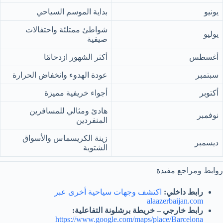
يونيو
بداية الموسم السياحي
شواطئ ممتلئة واحتفالات
يوليو
صيفية
أغسطس
أكثر الشهور ازدحامًا
سبتمبر
عودة الهدوء وانخفاض الحرارة
أكتوبر
أجواء خريفية مميزة
هادئ ومثالي للمسافرين
نوفمبر
المنفردين
زينة الكريسماس والأسواق
ديسمبر
الشتوية
روابط ومراجع مفيدة
رابط داخلي:
اكتشف وجهات سياحية أخرى عبر
alaazerbaijan.com
رابط خارجي – خريطة برشلونة التفاعلية:
https://www.google.com/maps/place/Barcelona