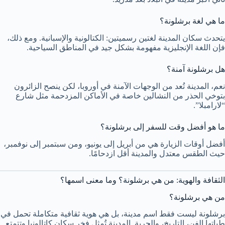
ما هي لغة برشلونة؟
يتحدث سكان المدينة لغتين رسميتين: الكتالونية والإسبانية. ومع ذلك،
فإن اللغة الإنجليزية مفهومة بشكل جيد في المناطق السياحية.
هل برشلونة آمنة؟
نعم، المدينة تُعد من الوجهات الآمنة في أوروبا، لكن ينصح الزائرون
بتوخي الحذر من النشالين خاصة في الأماكن المزدحمة مثل شارع
“لارامبلا”.
ما هو أفضل وقت للسفر إلى برشلونة؟
أفضل أوقات الزيارة هي من أبريل إلى يونيو، ومن سبتمبر إلى نوفمبر،
حيث الطقس معتدل والمدينة أقل ازدحامًا.
الثقافة والهوية: من هي برشلونة؟ وما معنى اسمها؟
من هي برشلونة؟
برشلونة ليست فقط اسم مدينة، بل هي هوية ثقافية متكاملة تحمل في
طياتها الفن، التاريخ، والحرية. المدينة تُمثل فخر سكان كاتالونيا وتتمتع