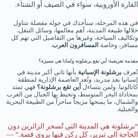
القارة الأوروبية، سواء في الصيف أو الشتاء.
في هذه المرحلة، سنأخذك في جولة مفصلة نتناول
خلالها طبيعة المدينة، أهم معالمها، وسائل التنقل،
وتكاليف السياحة، وغيرها من التفاصيل التي تهم كل
مسافر، وخاصة
المسافرون العرب
.
مقدمة تعريفية: أين تقع برشلونة ولماذا هي مميزة؟
تُعرف
برشلونة الإسبانية
بأنها ثاني أكبر مدينة في
إسبانيا بعد مدريد، وتُعد العاصمة الإدارية لمنطقة
كاتالونيا. ولمن يتساءل
أين تقع برشلونة؟
فهي تمتد
بمحاذاة البحر المتوسط، وتحيط بها الجبال من الغرب
والشمال، ما يمنحها مزيجاً ساحراً من الطبيعة البحرية
والجبلية.
“برشلونة هي المدينة التي تُسحر الزائرين دون
الحاجة إلى تبرير، كل ركن فيها يروي قصة.” —