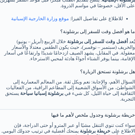
على الأقل، خصوصًا في مواسم الذروة.
للاطلاع على تفاصيل الفيزا:
موقع وزارة الخارجية الإسبانية
ما هو أفضل وقت للسفر إلى برشلونة؟
يُعد
أفضل وقت للسفر إلى برشلونة
خلال الربيع (أبريل – يونيو)
والخريف (سبتمبر – نوفمبر)، حيث يكون الطقس معتدلًا والأسعار
معقولة. في المقابل، يشهد الصيف ازدحامًا شديدًا وارتفاعًا في أسعار
الإقامة، بينما يوفر الشتاء أجواءً هادئة لمحبي الاسترخاء.
هل برشلونة تستحق الزيارة؟
السؤال الأهم، والإجابة: نعم وبكل ثقة. من المعالم المعمارية إلى
الشواطئ، من الأسواق الشعبية إلى المطاعم الراقية، من الفعاليات
الثقافية إلى حياة الليل، كل شيء في
برشلونة إسبانيا سياحة
يستحق
التجربة.
خريطة برشلونة وجدول ملخص لأهم ما فيها
سواء كنت تنوي التنقل مشيًا أو عبر المترو أو حتى الدراجة، فإن
الاطلاع على
خريطة برشلونة
يمنحك أفضلية في ترتيب جدولك اليومي.