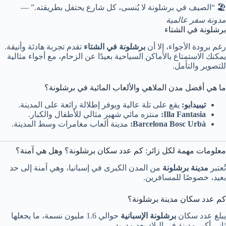
🏖️ “الصيف في برشلونة لا يُنسى، كل شارع يحتفل بطريقته.” —
مدونة سفر عالمية
برشلونة في الشتاء
رغم برودة الأجواء، إلا أن
برشلونة في الشتاء
تقدم تجربة هادئة وأنيقة.
يمكنك الاستمتاع بالأماكن السياحية بعيدًا عن الزحام، مع أجواء مثالية
للتصوير والتأمل.
ما هي أفضل مدن الملاهي والألعاب المائية في برشلونة؟
تيبيدابو:
يقع على تلة عالية ويوفر إطلالة رائعة على المدينة.
Illa Fantasia:
منتزه مائي شهير مثالي للأطفال والكبار.
Barcelona Bosc Urbà:
مدينة ألعاب مغامرات وسط المدينة.
معلومات مهمة لكل زائر: كم عدد سكان برشلونة؟ وهل هي آمنة؟
تُعتبر
مدينة برشلونة
من المدن الكبرى في إسبانيا، وهي آمنة إلى حد
بعيد، خصوصًا للمسافرين.
كم عدد سكان مدينة برشلونة؟
يبلغ عدد سكان
برشلونة الإسبانية
حوالي 1.6 مليون نسمة، ما يجعلها
ثاني أكبر مدينة في البلاد بعد مدريد.