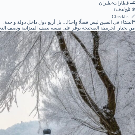
🚄 قطارات/طيران
❄️ ثلج/دفء
✅ Checklist
“الشتاء في الصين ليس فصلًا واحدًا… بل أربع دول داخل دولة واحدة.
من يختار الخريطة الصحيحة يوفّر على نفسه نصف الميزانية ونصف التع