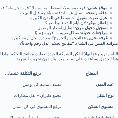
موقع عملي
: قرب مواصلات/محطة مناسبة لا “قرب خريطة” فق
تدفئة واضحة
: نسأل عن التدفئة مباشرة قبل التثبيت.
عزل صوت مقبول
: خصوصًا في المدن الكبيرة.
إفطار مبكر
: لأن أيام الشتاء تبدأ صباحًا.
تسجيل دخول مرن
: لتقليل انتظار الوصول.
مراجعات حديثة
: نفضّل تقييمات قريبة زمنيًا.
غرفة تخزين حقائب
: يوم الخروج/المغادرة يحل أزمة كبيرة.
ميزانية الصين في الشتاء: “مفاتيح تحكم” بدل رقم واحد 💰
الناس تريد رقمًا نهائيًا، لكن الشركة الجيدة تعطيك مفاتيح التحكم: ما
هذا الجدول يساعدك على ضبط ميزانيتك دون تخريب التجربة.
المفتاح
يرفع التكلفة عندما…
عدد المدن
تضيف مدينة كل يومين
نوع التنقل
تجمع طيران + نقل مطارات
مستوى السكن
ترفع المستوى في كل المدن
الفعاليات الشتوية
تحجز بدون توقيت أو بدون بدائل