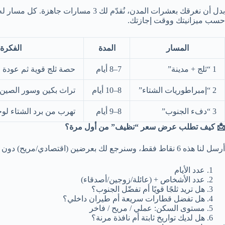
بدل أن نغرقك بعشرات المدن، نُقدّم لك 3 مسارات جاهزة. كل مسار له روح مختلفة، وكل واحد قابل للتعديل بنسبة بسيطة
حسب ميزانيتك ووقت إجازتك.
المسار
المدة
الفكرة
1
“ثلج + مدينة”
7–8 أيام
حصة ثلج قوية ثم عودة ل
2
“إمبراطوريات الشتاء”
8–10 أيام
تراث بكين وسور الصين +
3
“دفء الجنوب”
8–9 أيام
تهرب من برد الشتاء لوجهة
📩 كيف تطلب عرض سعر “نظيف” من أول مرة؟
أرسل لنا هذه 6 نقاط فقط، وسنرجع لك بعرضين (اقتصادي/مريح) دون فقرات طويلة:
عدد الأيام
عدد الأشخاص + (عائلة/زوجين/أصدقاء)
هل تريد ثلجًا قويًا أم تفضّل الجنوب؟
هل تفضل قطارات سريعة أم طيران داخلي؟
مستوى السكن: عملي / مريح / فاخر
هل لديك تواريخ ثابتة أم نافذة مرنة؟