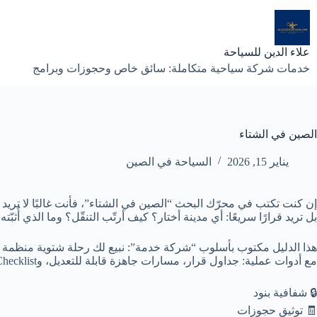
لتجاوز
لى
لمحتوى
علاء الدين للسياحة
خدمات شركة سياحية متكاملة: سائق خاص وحجوزات وبرامج
الصين في الشتاء
يناير 15, 2026
السياحة في الصين
إن كنت تكتب في محرّك البحث “
الصين في الشتاء
”، فأنت غالبًا لا ت
بل تريد قرارًا سريعًا:
أي مدينة أختار؟ كيف أرتّب التنقّل؟ وما الذي أُثبّته 
هذا الدليل مكتوب بأسلوب “شركة خدمة”: نبيع لك رحلة شتوية منظمة (
مع أدوات عملية: جداول قرار، مسارات جاهزة قابلة للتعديل، وChecklist قبل الدفع وقبل الإقلاع.
🔒 شفافية بنود
🧾 توثيق حجوزات