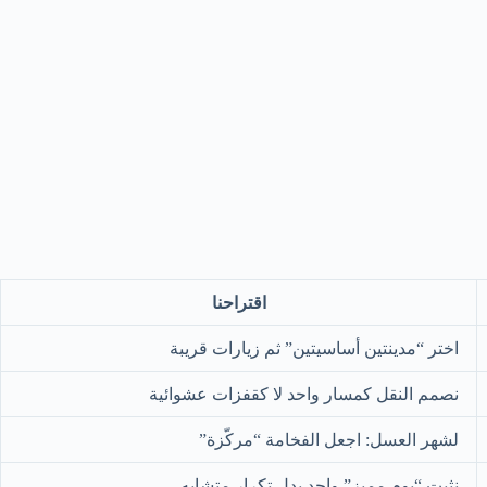
اقتراحنا
اختر “مدينتين أساسيتين” ثم زيارات قريبة
نصمم النقل كمسار واحد لا كقفزات عشوائية
لشهر العسل: اجعل الفخامة “مركّزة”
نثبت “يوم مميز” واحد بدل تكرار متشابه