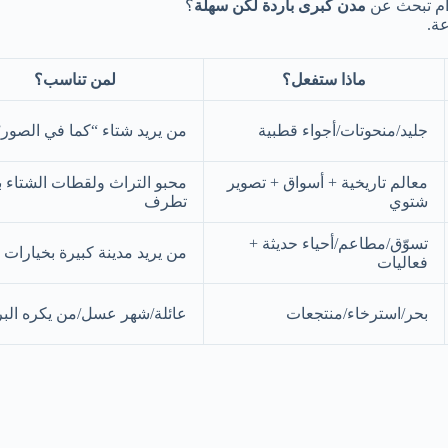
أم تبحث عن
مدن كبرى باردة لكن سهلة
؟
ة.
ماذا ستفعل؟
لمن تناسب؟
جليد/منحوتات/أجواء قطبية
من يريد شتاء “كما في الصور”
معالم تاريخية + أسواق + تصوير
محبو التراث ولقطات الشتاء 
شتوي
تطرف
تسوّق/مطاعم/أحياء حديثة +
من يريد مدينة كبيرة بخيارات 
فعاليات
بحر/استرخاء/منتجعات
عائلة/شهر عسل/من يكره البر