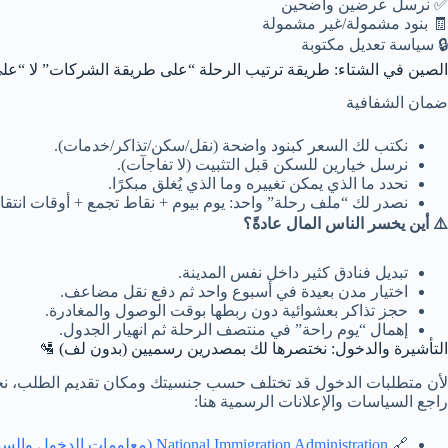
✅ نرسل عرضين واضحين
🧾 بنود مشمولة/غير مشمولة
🔒 سياسة تعديل مكتوبة
الصين في الشتاء: طريقة ترتيب الرحلة “على طريقة الشركات” لا “عل
ضمان الشفافية
نكتب لك السعر كبنود واضحة (نقل/سكن/تذاكر/خدمات).
نرسل خيارين للسكن قبل التثبيت (لا تفاجآت).
نحدد ما الذي يمكن تغييره وما الذي يُغلق مبكرًا.
نصدر لك “ملف رحلة” واحد: يوم بيوم + نقاط تجمع + أوقات انتقا
⚠️ أين يخسر الناس المال عادةً؟
تبديل فنادق كثير داخل نفس المدينة.
اختيار مدن بعيدة في أسبوع واحد ثم دفع نقل مضاعف.
حجز تذاكر بعشوائية دون ربطها بوقت الوصول والمغادرة.
إهمال “يوم راحة” في منتصف الرحلة ثم انهيار الجدول.
التأشيرة والدخول: نختصرها لك بمصدرين رسميين (بدون لف) 🛂
لأن متطلبات الدخول قد تختلف حسب جنسيتك ومكان تقديم الطلب، نحن نر
راجع السياسات والإعلانات الرسمية هنا:
🔗
National Immigration Administration (معلومات الدخول والسياسات)