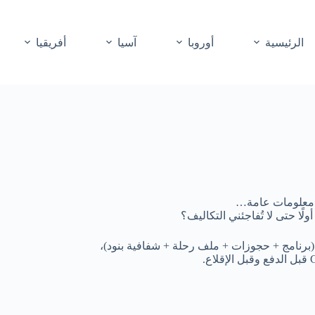
الرئيسية
أوروبا
آسيا
أفريقيا
ريد معلومات عامة…
أولًا حتى لا تُفاجئني التكاليف؟
برنامج + حجوزات + ملف رحلة + شفافية بنود)،