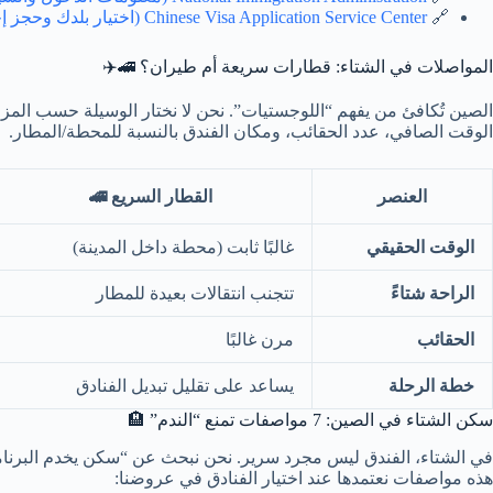
🔗
Chinese Visa Application Service Center (اختيار بلدك وحجز إجراءات التأشيرة)
المواصلات في الشتاء: قطارات سريعة أم طيران؟ 🚄✈️
الصين تُكافئ من يفهم “اللوجستيات”. نحن لا نختار الوسيلة حسب المزاج، بل
الوقت الصافي، عدد الحقائب، ومكان الفندق بالنسبة للمحطة/المطار
.
العنصر
القطار السريع 🚄
الوقت الحقيقي
غالبًا ثابت (محطة داخل المدينة)
الراحة شتاءً
تتجنب انتقالات بعيدة للمطار
الحقائب
مرن غالبًا
خطة الرحلة
يساعد على تقليل تبديل الفنادق
سكن الشتاء في الصين: 7 مواصفات تمنع “الندم” 🏨
في الشتاء، الفندق ليس مجرد سرير. نحن نبحث عن “سكن يخدم البرن
هذه مواصفات نعتمدها عند اختيار الفنادق في عروضنا: