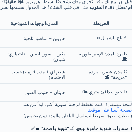
قبل أن نبيع لك باقة، نُجري معك تشخيصًا بسيطًا: هل تريد
ثلجًا حقيقيًا
؟ 
أم تفضّل
دفء الجنوب
حتى في قلب الشتاء؟ هذا الجدول يحسمها بسرع
الخريطة
المدن/الوجهات النموذجية
A
ثلج الشمال ❄️
هاربين + مناطق ثلجية
B
برد المدن الإمبراطورية
بكين + سور الصين + (اختياري:
🏯
شيآن)
C
مدن عصرية باردة
شنغهاي + مدن قريبة (حسب
“مريحة” 🌆
الاهتمام)
D
جنوب دافئ/بحري 🌤️
هاينان + جنوب الصين
لمحة مهمة: إذا كنت تخطط لرحلة آسيوية أكبر، ابدأ من هنا:
صفحة آسيا على موقعنا
(تعطيك تصورًا سريعًا لتسلسل البلدان والمدد دون تخبيص).
3 مسارات شتوية جاهزة نبيعها كـ “نتيجة واضحة” 💼✅