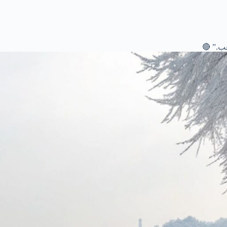
ب.” 🔴