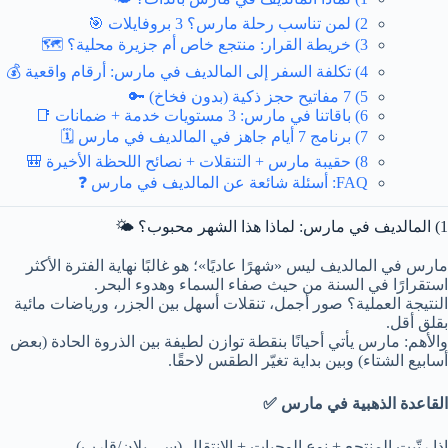
2) لمن تناسب رحلة مارس؟ 3 بروفايلات 🎯
3) خريطة القرار: منتجع خاص أم جزيرة محلية؟ 🗺️
4) تكلفة السفر إلى المالديف في مارس: أرقام واقعية 💰
5) 7 مفاتيح حجز ذكية (بدون فخاخ) 🔑
6) باقاتنا في مارس: 3 مستويات خدمة + ضمانات 📑
7) برنامج 7 أيام جاهز في المالديف في مارس 🗓️
8) حقيبة مارس + التنقلات + نصائح اللحظة الأخيرة 🎒
FAQ: أسئلة شائعة عن المالديف في مارس ❓
1) المالديف في مارس: لماذا هذا الشهر محبوب؟ 🌤️
مارس في المالديف ليس «شهرًا عاديًا»؛ هو غالبًا نهاية الفترة الأكثر
استقرارًا في السنة من حيث صفاء السماء وهدوء البحر.
النتيجة العملية؟ صور أجمل، تنقلات أسهل بين الجزر، ورياضات مائية
بقلق أقل.
والأهم: مارس يأتي أحيانًا بنقطة توازن لطيفة بين الذروة الحادة (بعض
أسابيع الشتاء) وبين بداية تغيّر الطقس لاحقًا.
القاعدة الذهبية في مارس ✅
إذا رتّبت
المنتجع
+
نوع الوجبات
+
الانتقال (سي بلان/قارب)