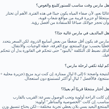
هل مارس وقت مناسب للسنوركلينغ والغوص؟
غالبًا نعم، لأن صفاء المياه يكون جيدًا في هذه الفترة. الأهم أن تختار
منتجعًا أو جزيرة قريبة من مواقع شعاب قوية،
وأن تحجز جولاتك صباحًا للاستفادة من أفضل رؤية.
هل المالديف في مارس غالية جدًا؟
مارس قد يكون أقل ضغطًا من بعض أسابيع الذروة، لكن السعر يتحدد
فعليًا بحسب: نوع المنتجع، نوع الغرفة، خطة الوجبات، والانتقال.
لذلك نضبط لك التكلفة “بالبنود” حتى تتحكم في الفاتورة بدل أن تتحكم
فيك.
كم ليلة تكفي لرحلة مارس؟
لنتيجة واضحة: 6 إلى 8 ليالٍ ممتازة. إن كنت تريد مزيج (جزيرة محلية +
منتجع)، فالأفضل 7 ليالٍ أو أكثر لتستمتع دون استعجال.
هل أختار منتجعًا قريبًا أم بعيدًا؟
إن كانت الراحة أولوية وتحب الوصول بسرعة: القريب بالقارب
مناسب. إن كانت “الخصوصية والمناظر” أولوية:
المنتجع البعيد بسي بلان يعطي تجربة مختلفة—لكن يحتاج تنسيق وزن