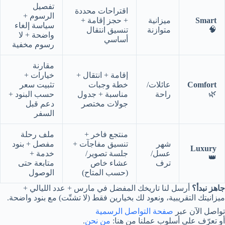
تفصيل
اقتراحات محددة
الرسوم +
Smart
ميزانية
+ حجز إقامة +
سياسة إلغاء
🧠
متوازنة
تنسيق انتقال
واضحة + لا
أساسي
رسوم مخفية
مقارنة
إقامة + انتقال +
خيارات +
Comfort
عائلات/
خطة وجبات
تثبيت سعر
🌿
راحة
مناسبة + جدول
حسب البنود +
جولات مختصر
دعم قبل
السفر
منتجع فاخر +
ملف رحلة
شهر
تنسيق مفاجآت +
مفصل + بنود
Luxury
عسل/
جلسة تصوير/
خدمة +
👑
ترف
عشاء خاص
متابعة حتى
(حسب المتاح)
الوصول
جاهز نبدأ؟
أرسل لنا تاريخك المفضل في مارس + عدد الليالي +
ميزانيتك التقريبية، ونعود لك بخيارين فقط (لا تشتّت) مع بنود واضحة.
تواصل الآن عبر
صفحة التواصل الرسمية
أو تعرّف على أسلوب عملنا من هنا:
من نحن
.