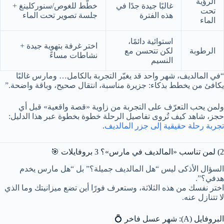
الرؤية
غالبًا جيدة جدًا في
خطّط للغوص/سنوركلينغ +
تحت
هذه الفترة
جلسة تصوير تحت الماء
الماء
استوائية دائمًا،
اختر غرفة بتهوية جيدة +
الرطوبة
لكن تتحسن مع
نشاطات مساءً
النسيم
“في المالديف، شهر واحد قد يغيّر التجربة بالكامل… ومارس غالبًا
يكافئ من يخطط بذكاء: جزيرة مناسبة، انتقال صحيح، وباقة واضحة.”
ولمن يحب التعرّف على التجربة من زاوية «قصة واقعية» قبل أي
حجز، شاهد كيف تُروى تفاصيل الرحلة خطوة بخطوة عبر هذا الدليل:
تجربة رحلة حقيقية إلى جزر المالديف
.
2) لمن تناسب «المالديف في مارس»؟ 3 بروفايلات 🎯
السؤال الأذكى ليس “هل المالديف جميلة؟” بل “هل مارس يخدم
هدفي؟”.
اختر نفسك من هذه الثلاثة، وستعرف فورًا أين تضع ميزانيتك وما الذي
لا تتنازل عنه.
البروفايل (A): شهر عسل فاخر 💍