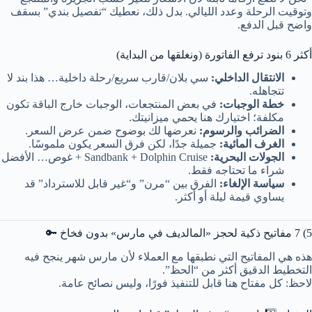
وتوقيت الرحلة وعدد الليالي. بدل ذلك، نعطيك “تفصيل بندي” بسقف
واضح قبل الدفع.
أكثر 6 بنود ترفع الفاتورة (ونغلقها من البداية)
الانتقال الداخلي:
سي بلان/قارب سريع/رحلة داخلية… هذا بند لا
تتجاهله.
خطة الوجبات:
في بعض المنتجعات، الوجبات خارج الباقة تكون
مكلفة؛ اختيارك هنا يحمي ميزانيتك.
الضرائب والرسوم:
نعرضها لك بوضوح ضمن عرض السعر.
الغرف المائية:
جميلة جدًا، لكن فرق السعر يكون ملموسًا.
الجولات البحرية:
Sandbank + Dolphin Cruise + غوص… الأفضل
شراء ما تحتاجه فقط.
سياسة الإلغاء:
الفرق بين “مرن” و“غير قابل للاسترداد” قد
يساوي قيمة ليلة أو أكثر.
5) 7 مفاتيح ذكية لحجز «المالديف في مارس» بدون فخاخ 🔑
هذه هي المفاتيح التي نطبقها مع العملاء لأن مارس شهر ينجح فيه
التخطيط الدقيق أكثر من “الحظ”.
لاحظ: كل مفتاح هنا قابل للتنفيذ فورًا، وليس نصائح عامة.