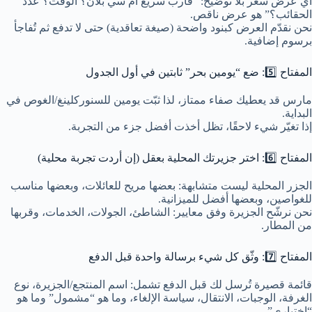
أي عرض سعر بلا توضيح: “قارب سريع أم سي بلان؟ الوقت؟ عدد
الحقائب؟” هو عرض ناقص.
نحن نقدّم العرض كبنود واضحة (صيغة تعاقدية) حتى لا تدفع ثم تُفاجأ
برسوم إضافية.
المفتاح 5️⃣: ضع “يومين بحر” ثابتين في أول الجدول
مارس قد يعطيك صفاء ممتاز، لذا ثبّت يومين للسنوركلينغ/الغوص في
البداية.
إذا تغيّر شيء لاحقًا، تظل أخذت أفضل جزء من التجربة.
المفتاح 6️⃣: اختر جزيرتك المحلية بعقل (إن أردت تجربة محلية)
الجزر المحلية ليست متشابهة: بعضها مريح للعائلات، وبعضها مناسب
للغواصين، وبعضها أفضل للميزانية.
نحن نرشّح الجزيرة وفق معايير: الشاطئ، الجولات، الخدمات، وقربها
من المطار.
المفتاح 7️⃣: وثّق كل شيء برسالة واحدة قبل الدفع
قائمة قصيرة تُرسل لك قبل الدفع تشمل: اسم المنتجع/الجزيرة، نوع
الغرفة، الوجبات، الانتقال، سياسة الإلغاء، وما هو “مشمول” وما هو
“اختياري”.