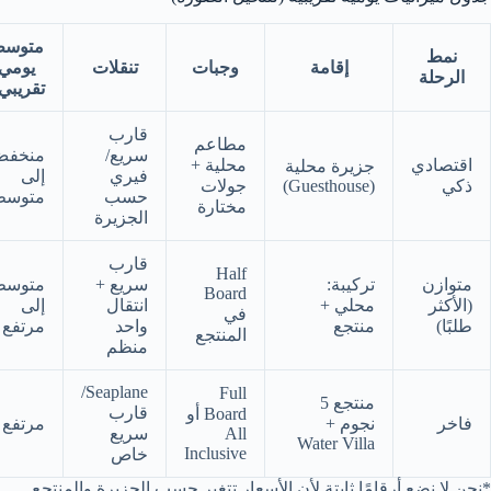
متوس
نمط
إقامة
وجبات
تنقلات
يومي
الرحلة
تقريبي
قارب
مطاعم
سريع/
منخف
اقتصادي
محلية +
جزيرة محلية
فيري
إلى
ذكي
(Guesthouse)
جولات
حسب
متوسط
مختارة
الجزيرة
قارب
Half
متوازن
تركيبة:
سريع +
متوسط
Board
(الأكثر
محلي +
انتقال
إلى
في
طلبًا)
منتجع
واحد
مرتفع
المنتجع
منظم
Seaplane/
Full
منتجع 5
قارب
Board أو
فاخر
نجوم +
مرتفع
All
سريع
Water Villa
Inclusive
خاص
*نحن لا نضع أرقامًا ثابتة لأن الأسعار تتغير حسب الجزيرة والمنتجع