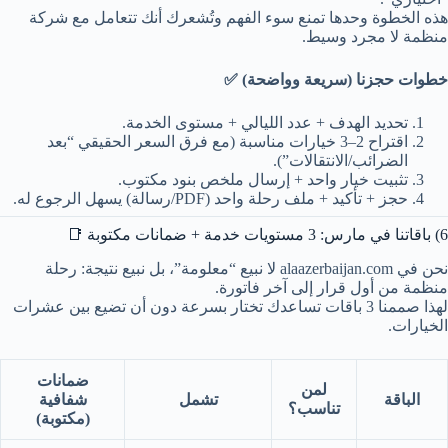
هذه الخطوة وحدها تمنع سوء الفهم وتُشعرك أنك تتعامل مع شركة
منظمة لا مجرد وسيط.
خطوات حجزنا (سريعة وواضحة) ✅
تحديد الهدف + عدد الليالي + مستوى الخدمة.
اقتراح 2–3 خيارات مناسبة (مع فرق السعر الحقيقي “بعد
الضرائب/الانتقالات”).
تثبيت خيار واحد + إرسال ملخص بنود مكتوب.
حجز + تأكيد + ملف رحلة واحد (PDF/رسالة) يسهل الرجوع له.
6) باقاتنا في مارس: 3 مستويات خدمة + ضمانات مكتوبة 📑
نحن في alaazerbaijan.com لا نبيع “معلومة”، بل نبيع نتيجة: رحلة
منظمة من أول قرار إلى آخر فاتورة.
لهذا صممنا 3 باقات تساعدك تختار بسرعة دون أن تضيع بين عشرات
الخيارات.
ضمانات
لمن
الباقة
تشمل
شفافية
تناسب؟
(مكتوبة)