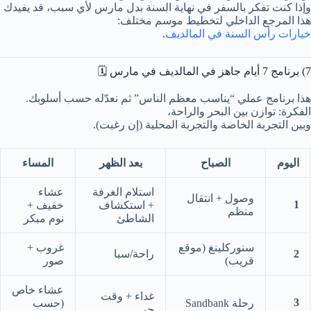
وإذا كنت تفكر بالسفر في نهاية السنة بدل مارس لأي سبب، قد يفيدك
هذا المرجع الداخلي لتخطيط موسم مختلف:
خيارات رأس السنة في المالديف
.
7) برنامج 7 أيام جاهز في المالديف في مارس 🗓️
هذا برنامج عملي “يناسب معظم الناس” ثم نعدّله حسب أسلوبك.
الفكرة: توازن بين البحر والراحة،
وبين التجربة الخاصة والتجربة المحلية (إن رغبت).
اليوم
الصباح
بعد الظهر
المساء
استلام الغرفة
عشاء
وصول + انتقال
1
+ استكشاف
خفيف +
منظم
الشاطئ
نوم مبكر
سنوركلينغ (موقع
غروب +
2
راحة/سبا
قريب)
صور
عشاء خاص
غداء + وقت
3
رحلة Sandbank
(حسب
حر