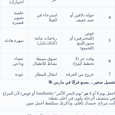
اختيارك)
جلسة
جولة دلافين أو
استرخاء في
4
تصوير
صيد خفيف
الفيلا
قصيرة
غوص
(للمحترفين) أو
رياضات مائية
5
سهرة هادئة
سنوركلينغ
(كاياك/بادِل)
(للجميع)
وقت حر (لا
تسوق بسيط/
عشاء
6
تخطط كثيرًا)
نشاط للأطفال
وداعي
7
خروج من الغرفة
انتقال للمطار
عودة
تفصيل صغير… يصنع فرقًا في مارس 🎯
اجعل يوم
3
أو
5
هو “يوم البحر الأكبر” (Sandbank أو غوص) لأن المزاج
في منتصف الرحلة يكون في أعلى نقطة:
أنت مرتاح، جسدك تأقلم، وذاكرتك ستلتقط أجمل صور.