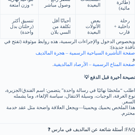
(طائرة
البعيدة
وصول مباشر
+ وزن أمتعة
مائية)
رحلة
بعض
أحيانًا أقل
تنسيق أكثر
داخلية +
الأتولات
تكلفة من
(رحلتان بدل
قارب
البعيدة
السي بلان
واحدة)
وبخصوص الدخول والإجراءات الرسمية، هذه روابط موثوقة (تفتح في
نافذة جديدة):
صفحة التأشيرة السياحية الرسمية – هجرة المالديف
و
صفحة المناخ الرسمية – الأرصاد المالديفية
.
نصيحة أخيرة قبل الدفع 💡
اطلب “ملخصًا نهائيًا في رسالة واحدة” يتضمن: اسم الفندق/الجزيرة،
نوع الغرفة، الوجبات، وسيلة الانتقال، سياسة الإلغاء، وما يشمله
السعر.
هذا الملخص يحميك ويحمينا—ويجعل العلاقة واضحة مثل عقد خدمة
محترم.
FAQ: أسئلة شائعة عن المالديف في مارس ❓