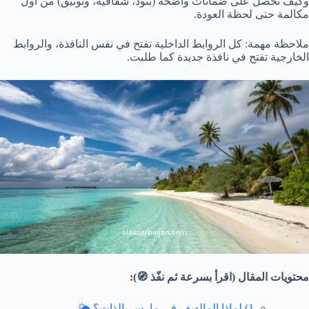
وكيف تحصل على ضمانات واضحة (بنود، شفافية، وتوثيق) من أول
مكالمة حتى لحظة العودة.
ملاحظة مهمة: كل الروابط الداخلية تفتح في نفس النافذة، والروابط
الخارجية تفتح في نافذة جديدة كما طلبت.
محتويات المقال (اقرأ بسرعة ثم نفّذ 🧭):
1) لماذا المالديف في مارس بالذات؟ 🌤️