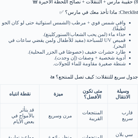
8) حقيبة مارس + التنقلات + نصائح اللحظة الأخيرة 🎒
Checklist: ماذا تأخذ معك في مارس؟ ✅
واقي شمس قوي + مرطب (الشمس استوائية حتى لو كان الجو
لطيفًا).
حذاء ماء (لمن يحب الشعاب/السنوركلينغ).
قميص UV للسباحة (مفيد للأطفال ولمن يقضي ساعات في
البحر).
طارد حشرات خفيف (خصوصًا في الجزر المحلية).
أدوية شخصية + وصفات (إن وجدت).
شنطة صغيرة مقاومة للماء للجولات.
جدول سريع للتنقلات: كيف تصل للمنتجع؟ 🚤
وسيلة
متى تكون
ميزة
نقطة انتباه
الانتقال
الأفضل؟
قد يتأثر
قارب
المنتجعات
مرن وسريع
بالأمواج في
سريع
القريبة
بعض الأيام
سي بلان
المنتجعات
منظر رائع +
مواعيد نهارية