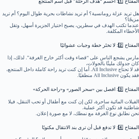
المفتاح 1️⃣: احسم “هدف الرحلة” قبل اسم المنتجع
هل تريد عزلة رومانسية؟ أم تريد نشاطات بحرية طوال اليوم؟ أم تريد
مزيجًا؟
عندما تكتب الهدف في سطرين، يصبح اختيار الجزيرة أسهل، وتقل
الأخطاء المكلفة.
المفتاح 2️⃣: لا تختَر خطة وجبات عشوائيًا
مارس يشجع الناس على “قضاء وقت أكثر خارج الغرفة”. لذلك، إذا
كان جدولك مليئًا بالجولات،
قد لا تحتاج All Inclusive. أما إن كنت تريد راحة كاملة داخل المنتجع،
فقد يكون All Inclusive منطقيًا.
المفتاح 3️⃣: افصل بين «سحر الصور» و«راحة الحركة»
الفيلات المائية ساحرة، لكن إن كنت مع أطفال أو تحب التنقل، فيلا
شاطئية قد تكون أكثر عملية.
نحن نطابق نوع الغرفة مع نمطك، لا مع صورة إعلان.
المفتاح 4️⃣: لا تدفع قبل أن ترى بند الانتقال مكتوبًا