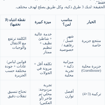
فقط”.
الحقيقة: لديك 3 طرق ذكية، وكل طريق يصلح لهدف مختلف.
مناسب
نقطة انتباه (لا
الخيار
ميزة كبيرة
لمن؟
نخفيها)
خدمة عالية
شهر
+ شاطئ
الكلفة ترتفع
منتجع جزيرة
عسل /
نظيف +
مع الانتقال
خاصة
رفاهية /
تنظيم
والوجبات
خصوصية
ممتاز
ميزانية
قوانين لباس/
تكلفة أقل +
جزيرة محلية
ذكية +
عادات + جودة
مرونة في
(Guesthouse)
تجربة
مختلفة حسب
الجولات
محلية
الجزيرة
تجربة
مزدوجة:
أفضل
تحتاج تنسيق
تركيبة (3+4)
محلي ثم
توازن
تنقلات دقيق
فاخر (أو
العكس)