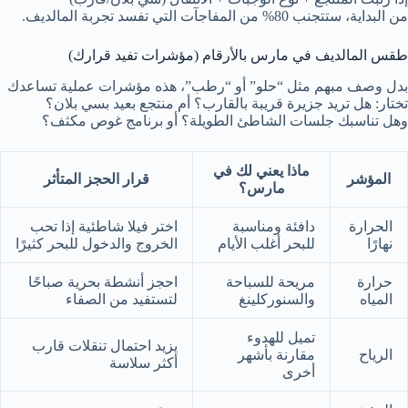
من البداية، ستتجنب 80% من المفاجآت التي تفسد تجربة المالديف.
طقس المالديف في مارس بالأرقام (مؤشرات تفيد قرارك)
بدل وصف مبهم مثل “حلو” أو “رطب”، هذه مؤشرات عملية تساعدك
تختار: هل تريد جزيرة قريبة بالقارب؟ أم منتجع بعيد بسي بلان؟
وهل تناسبك جلسات الشاطئ الطويلة؟ أو برنامج غوص مكثف؟
ماذا يعني لك في
المؤشر
قرار الحجز المتأثر
مارس؟
الحرارة
دافئة ومناسبة
اختر فيلا شاطئية إذا تحب
نهارًا
للبحر أغلب الأيام
الخروج والدخول للبحر كثيرًا
حرارة
مريحة للسباحة
احجز أنشطة بحرية صباحًا
المياه
والسنوركلينغ
لتستفيد من الصفاء
تميل للهدوء
يزيد احتمال تنقلات قارب
الرياح
مقارنة بأشهر
أكثر سلاسة
أخرى