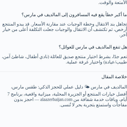
الأمتعة والوقت.
ما أكبر خطأ يقع فيه المسافرون إلى المالديف في مارس؟
تجاهل بند الانتقال وخطة الوجبات عند مقارنة الأسعار. قد يبدو المنتجع
أرخص، ثم تكتشف أن الانتقال والوجبات جعلت التكلفة أعلى من خيار
آخر.
هل تنفع المالديف في مارس للعوائل؟
نعم جدًا، بشرط اختيار منتجع صديق للعائلة (نادي أطفال، شاطئ آمن،
طبيب/عيادة) واختيار غرفة عملية.
خلاصة المقال
المالديف في مارس 🌤️ دليل عملي للحجز الذكي: طقس مارس،
أفضل خيارات المنتجع أو الجزيرة المحلية، ميزانية واقعية، برنامج 7
أيام، وباقات خدمة شفافة من alaazerbaijan.com — احجز بدون
مفاجآت واستمتع بتجربة بحر لا تُنسى.