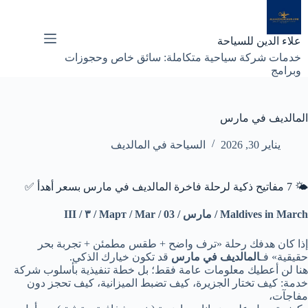
لتجاوز
لى
لمحتوى
علاء الدين للسياحة
خدمات شركة سياحية متكاملة: سائق خاص وحجوزات
وبرامج
المالديف في مارس
يناير 30, 2026
السياحة في المالديف
🌤️ 7 مفاتيح ذكية لرحلة فاخرة المالديف في مارس بسعر أهدأ ✅
Maldives in March / مارس / Март / Mar / 03 / ٣ / III
إذا كان هدفك رحلة «ترف واضح + طقس مطمئن + تجربة بحر
حقيقية» فـ
المالديف في مارس
قد تكون خيارك الذكي.
هنا لن أعطيك معلومات عامة فقط؛ بل خطة تنفيذية بأسلوب شركة
خدمة: كيف تختار الجزيرة، كيف تضبط الميزانية، كيف تحجز دون
مفاجآت،