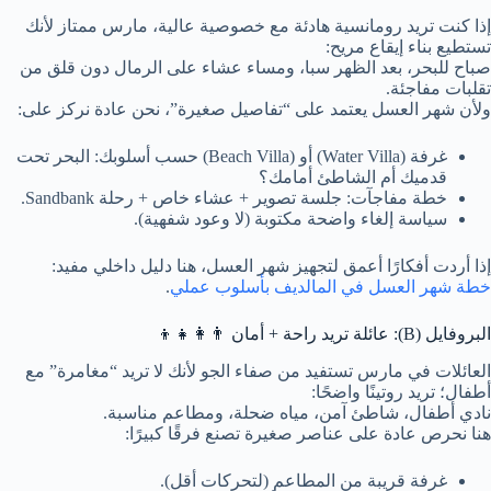
إذا كنت تريد رومانسية هادئة مع خصوصية عالية، مارس ممتاز لأنك
تستطيع بناء إيقاع مريح:
صباح للبحر، بعد الظهر سبا، ومساء عشاء على الرمال دون قلق من
تقلبات مفاجئة.
ولأن شهر العسل يعتمد على “تفاصيل صغيرة”، نحن عادة نركز على:
غرفة (Water Villa) أو (Beach Villa) حسب أسلوبك: البحر تحت
قدميك أم الشاطئ أمامك؟
خطة مفاجآت: جلسة تصوير + عشاء خاص + رحلة Sandbank.
سياسة إلغاء واضحة مكتوبة (لا وعود شفهية).
إذا أردت أفكارًا أعمق لتجهيز شهر العسل، هنا دليل داخلي مفيد:
خطة شهر العسل في المالديف بأسلوب عملي
.
البروفايل (B): عائلة تريد راحة + أمان 👨‍👩‍👧‍👦
العائلات في مارس تستفيد من صفاء الجو لأنك لا تريد “مغامرة” مع
أطفال؛ تريد روتينًا واضحًا:
نادي أطفال، شاطئ آمن، مياه ضحلة، ومطاعم مناسبة.
هنا نحرص عادة على عناصر صغيرة تصنع فرقًا كبيرًا:
غرفة قريبة من المطاعم (لتحركات أقل).