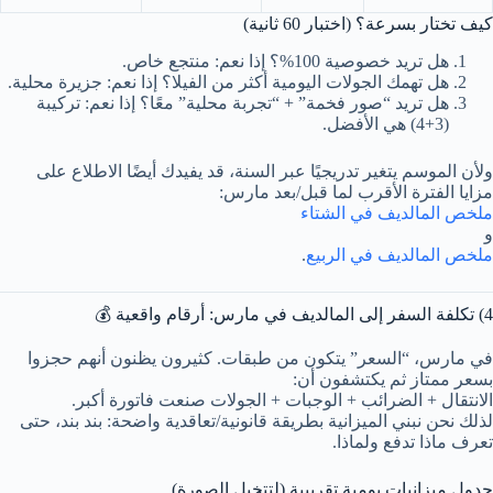
كيف تختار بسرعة؟ (اختبار 60 ثانية)
هل تريد خصوصية 100%؟ إذا نعم: منتجع خاص.
هل تهمك الجولات اليومية أكثر من الفيلا؟ إذا نعم: جزيرة محلية.
هل تريد “صور فخمة” + “تجربة محلية” معًا؟ إذا نعم: تركيبة
(3+4) هي الأفضل.
ولأن الموسم يتغير تدريجيًا عبر السنة، قد يفيدك أيضًا الاطلاع على
مزايا الفترة الأقرب لما قبل/بعد مارس:
ملخص المالديف في الشتاء
و
ملخص المالديف في الربيع
.
4) تكلفة السفر إلى المالديف في مارس: أرقام واقعية 💰
في مارس، “السعر” يتكون من طبقات. كثيرون يظنون أنهم حجزوا
بسعر ممتاز ثم يكتشفون أن:
الانتقال + الضرائب + الوجبات + الجولات صنعت فاتورة أكبر.
لذلك نحن نبني الميزانية بطريقة قانونية/تعاقدية واضحة: بند بند، حتى
تعرف ماذا تدفع ولماذا.
جدول ميزانيات يومية تقريبية (لتتخيل الصورة)