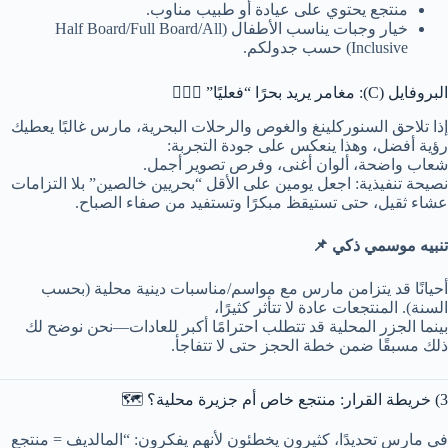
منتجع يحتوي على عيادة أو طبيب مناوب.
خيار وجبات يناسب الأطفال (Half Board/Full Board/All
Inclusive) حسب جدولكم.
البروفايل (C): مغامر يريد بحرًا “فعليًا” 🏄‍♂️🤿
إذا تلاحق السنوركلينغ والغوص والرحلات البحرية، مارس غالبًا يعطيك
رؤية أفضل، وهذا ينعكس على جودة التجربة:
شعاب واضحة، ألوان أغنى، وفرص تصوير أجمل.
نصيحة تنفيذية: اجعل يومين على الأقل “بحريين خالصين” بلا التزامات
عشاء ثقيل، حتى تستيقظ مبكرًا وتستفيد من صفاء الصباح.
تنبيه موسمي ذكي 📌
أحيانًا قد يتزامن مارس مع مواسم/مناسبات دينية محلية (بحسب
السنة). المنتجعات عادة لا تتأثر كثيرًا،
بينما الجزر المحلية قد تتطلب احترامًا أكبر للعادات—نحن نوضح لك
ذلك مسبقًا ضمن خطة الحجز حتى لا تتفاجأ.
3) خريطة القرار: منتجع خاص أم جزيرة محلية؟ 🗺️
في مارس تحديدًا، كثيرون يخطئون لأنهم يفكرون: “المالديف = منتجع