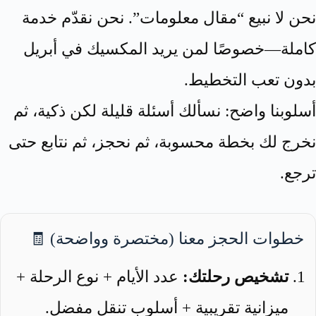
نحن لا نبيع “مقال معلومات”. نحن نقدّم خدمة
كاملة—خصوصًا لمن يريد المكسيك في أبريل
بدون تعب التخطيط.
أسلوبنا واضح: نسألك أسئلة قليلة لكن ذكية، ثم
نخرج لك بخطة محسوبة، ثم نحجز، ثم نتابع حتى
ترجع.
خطوات الحجز معنا (مختصرة وواضحة) 🧾
تشخيص رحلتك:
عدد الأيام + نوع الرحلة +
ميزانية تقريبية + أسلوب تنقل مفضل.