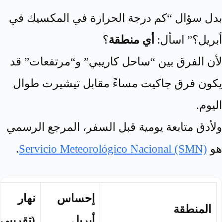
بدل سؤال “كم درجة الحرارة في المكسيك في
أبريل؟” اسأل:
أي منطقة
؟
لأن الفرق بين “ساحل كاريبي” و“مرتفعات” قد
يكون فرق جاكيت مساءً مقابل تيشيرت طوال
اليوم.
ولأدق متابعة يومية قبل السفر، المرجع الرسمي
هو
Servicio Meteorológico Nacional (SMN)
.
إحساس
نهار
المنطقة
أبريل
(تقريبي)