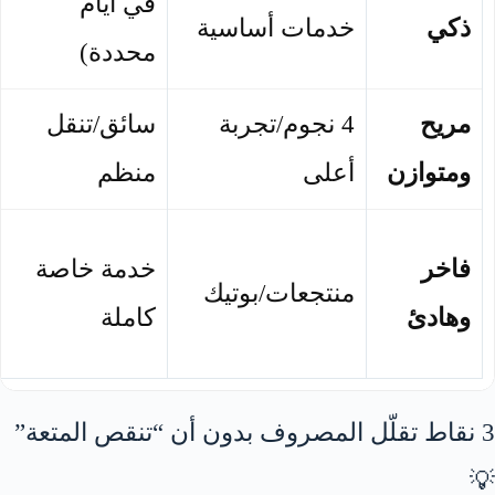
في أيام
ذكي
خدمات أساسية
محددة)
مريح
4 نجوم/تجربة
سائق/تنقل
ومتوازن
أعلى
منظم
فاخر
خدمة خاصة
منتجعات/بوتيك
وهادئ
كاملة
3 نقاط تقلّل المصروف بدون أن “تنقص المتعة”
💡