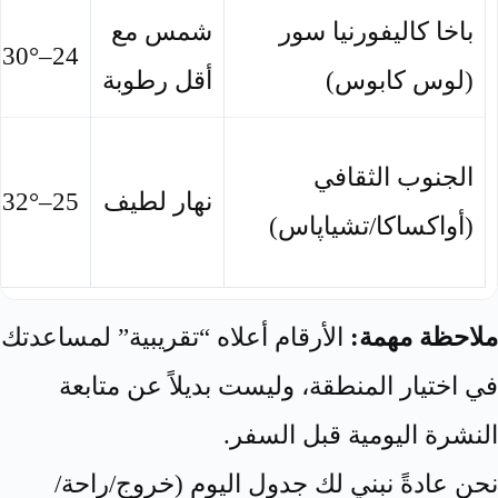
باخا كاليفورنيا سور
شمس مع
24–30°
(لوس كابوس)
أقل رطوبة
الجنوب الثقافي
نهار لطيف
25–32°
(أواكساكا/تشياپاس)
ملاحظة مهمة:
الأرقام أعلاه “تقريبية” لمساعدتك
في اختيار المنطقة، وليست بديلاً عن متابعة
النشرة اليومية قبل السفر.
نحن عادةً نبني لك جدول اليوم (خروج/راحة/