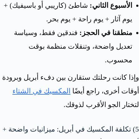
الأسبوع الثاني:
شاطئ (كاريبي أو باسيفيك) +
يوم آثار + يوم راحة + يوم بحر.
منطقنا في الحجز:
فندقين فقط، وسياسة
تعديل واضحة، وتنقلات منظمة بوقت
محسوب.
وإذا كانت رحلتك ستقارن بين دفء أبريل وبرودة
أوقات أخرى، راجع أيضًا
المكسيك في الشتاء
لتختار الجو الأقرب لذوقك.
5) تكلفة المكسيك في أبريل: ميزانيات واضحة +