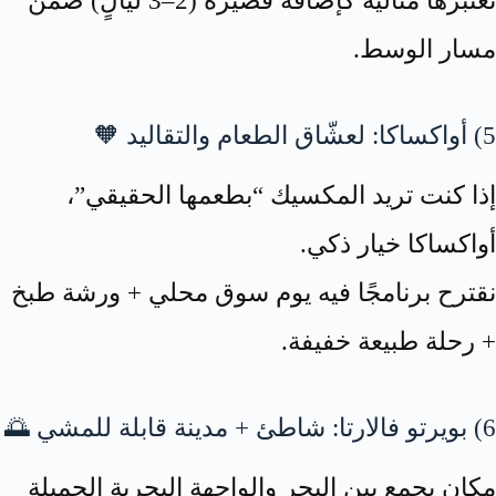
نعتبرها مثالية كإضافة قصيرة (2–3 ليالٍ) ضمن
مسار الوسط.
5) أواكساكا: لعشّاق الطعام والتقاليد 🧡
إذا كنت تريد المكسيك “بطعمها الحقيقي”،
أواكساكا خيار ذكي.
نقترح برنامجًا فيه يوم سوق محلي + ورشة طبخ
+ رحلة طبيعة خفيفة.
6) بويرتو فالارتا: شاطئ + مدينة قابلة للمشي 🌅
مكان يجمع بين البحر والواجهة البحرية الجميلة