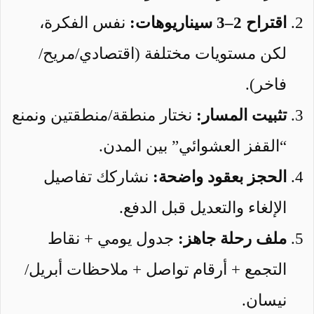
اقتراح 2–3 سيناريوهات:
نفس الفكرة،
لكن مستويات مختلفة (اقتصادي/مريح/
فاخر).
تثبيت المسار:
نختار منطقة/منطقتين ونمنع
“القفز العشوائي” بين المدن.
الحجز بعقود واضحة:
نشاركك تفاصيل
الإلغاء والتعديل قبل الدفع.
ملف رحلة جاهز:
جدول يومي + نقاط
التجمع + أرقام تواصل + ملاحظات أبريل/
نيسان.