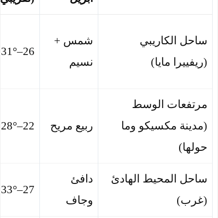
ساحل الكاريبي
شمس +
26–31°
(ريفييرا مايا)
نسيم
مرتفعات الوسط
(مدينة مكسيكو وما
ربيع مريح
22–28°
حولها)
ساحل المحيط الهادئ
دافئ
27–33°
(غرب)
وجاف