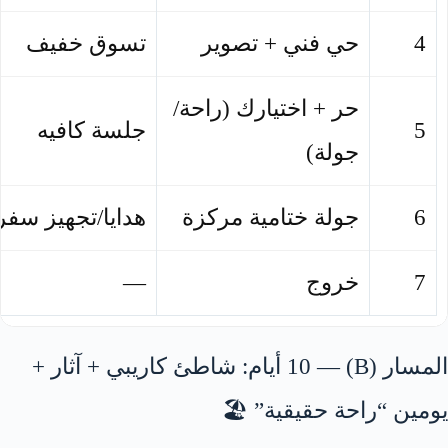
4
حي فني + تصوير
تسوق خفيف
حر + اختيارك (راحة/
5
جلسة كافيه
جولة)
6
جولة ختامية مركزة
هدايا/تجهيز سفر
7
خروج
—
المسار (B) — 10 أيام: شاطئ كاريبي + آثار +
يومين “راحة حقيقية” 🏖️