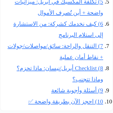
5) تكلفة المكسيك في أبريل: ميزانيات
واضحة + أين تُصرف الأموال
6) كيف نخدمك كشركة: من الاستشارة
إلى استلام البرنامج
7) التنقل والراحة: سائق/مواصلات/جولات
+ نقاط أمان عملية
8) Checklist أبريل/نيسان: ماذا تحزم؟
وماذا تتجنب؟
9) أسئلة وأجوبة شائعة
10) احجز الآن بطريقة واضحة ✅