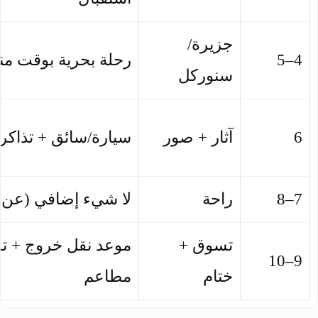
جزيرة/
4–5
رحلة بحرية بوقت م
سنوركل
6
آثار + صور
سيارة/سائق + تذاكر
7–8
راحة
لا شيء إضافي (عن 
تسوق +
موعد نقل خروج + ت
9–10
ختام
مطاعم