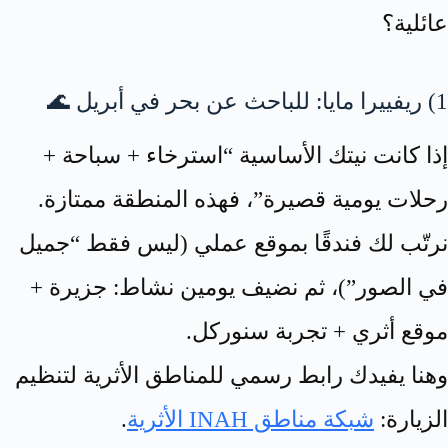
عائلية؟
1) ريفييرا مايا: للباحث عن بحر في أبريل 🌊
إذا كانت نيتك الأساسية “استرخاء + سباحة +
رحلات يومية قصيرة”، فهذه المنطقة ممتازة.
نرتّب لك فندقًا بموقع عملي (ليس فقط “جميل
في الصور”)، ثم نضيف يومين نشاط: جزيرة +
موقع أثري + تجربة سنوركل.
وهنا يفيدك رابط رسمي للمناطق الأثرية لتنظيم
الزيارة:
شبكة مناطق INAH الأثرية
.