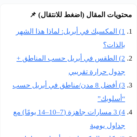
محتويات المقال (اضغط للانتقال) 📌
1) المكسيك في أبريل: لماذا هذا الشهر
بالذات؟
2) الطقس في أبريل حسب المناطق +
جدول حرارة تقريبي
3) أفضل 8 مدن/مناطق في أبريل حسب
“أسلوبك”
4) 3 مسارات جاهزة (7–10–14 يومًا) مع
جداول يومية