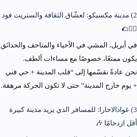
2) مدينة مكسيكو: لعشّاق الثقافة والستريت فود
🚶‍♂️🌮
في أبريل، المشي في الأحياء والمتاحف والحدائق
يكون ممتعًا، خصوصًا مع مساءات ألطف.
نحن عادةً نقسّمها إلى “قلب المدينة + حي فني
+ يوم خارج المدينة” حتى لا تكون الحركة مرهقة.
3) غوادالاخارا: للمسافر الذي يريد مدينة كبيرة
أقل ازدحامًا 🎶