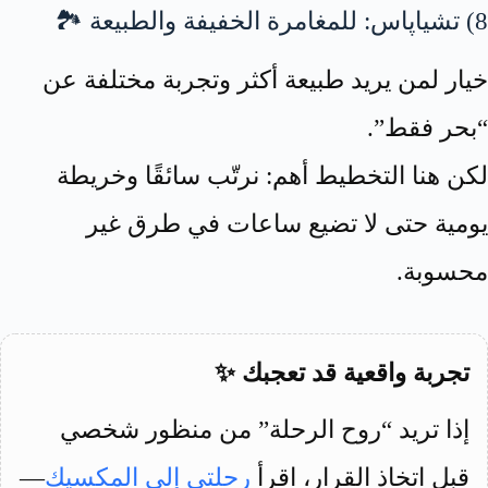
8) تشياپاس: للمغامرة الخفيفة والطبيعة 🏞️
خيار لمن يريد طبيعة أكثر وتجربة مختلفة عن
“بحر فقط”.
لكن هنا التخطيط أهم: نرتّب سائقًا وخريطة
يومية حتى لا تضيع ساعات في طرق غير
محسوبة.
تجربة واقعية قد تعجبك ✨
إذا تريد “روح الرحلة” من منظور شخصي
قبل اتخاذ القرار، اقرأ
رحلتي إلى المكسيك
—