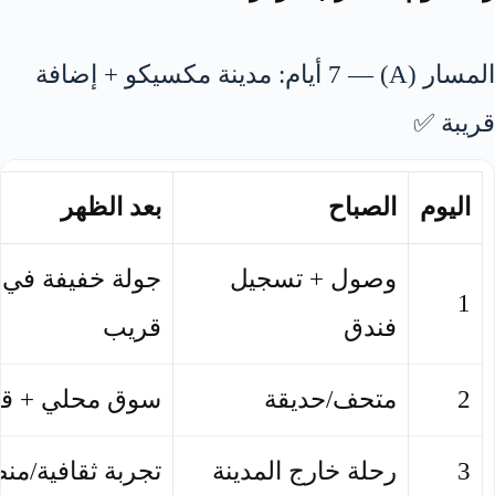
المسار (A) — 7 أيام: مدينة مكسيكو + إضافة
قريبة ✅
اليوم
الصباح
بعد الظهر
وصول + تسجيل
جولة خفيفة في
1
فندق
قريب
2
متحف/حديقة
سوق محلي + قه
3
رحلة خارج المدينة
تجربة ثقافية/من