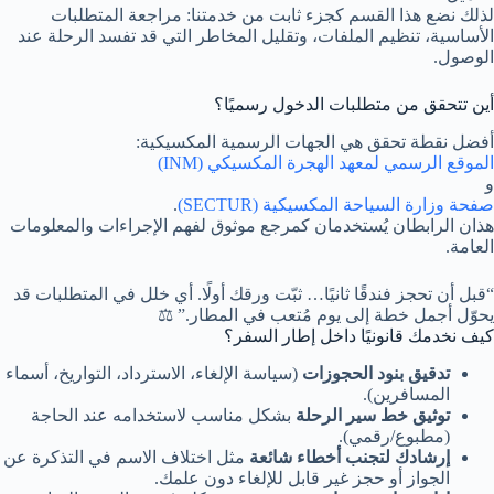
لذلك نضع هذا القسم كجزء ثابت من خدمتنا: مراجعة المتطلبات
الأساسية، تنظيم الملفات، وتقليل المخاطر التي قد تفسد الرحلة عند
الوصول.
أين تتحقق من متطلبات الدخول رسميًا؟
أفضل نقطة تحقق هي الجهات الرسمية المكسيكية:
الموقع الرسمي لمعهد الهجرة المكسيكي (INM)
و
صفحة وزارة السياحة المكسيكية (SECTUR)
.
هذان الرابطان يُستخدمان كمرجع موثوق لفهم الإجراءات والمعلومات
العامة.
“قبل أن تحجز فندقًا ثانيًا… ثبّت ورقك أولًا. أي خلل في المتطلبات قد
يحوّل أجمل خطة إلى يوم مُتعب في المطار.” ⚖️
كيف نخدمك قانونيًا داخل إطار السفر؟
تدقيق بنود الحجوزات
(سياسة الإلغاء، الاسترداد، التواريخ، أسماء
المسافرين).
توثيق خط سير الرحلة
بشكل مناسب لاستخدامه عند الحاجة
(مطبوع/رقمي).
إرشادك لتجنب أخطاء شائعة
مثل اختلاف الاسم في التذكرة عن
الجواز أو حجز غير قابل للإلغاء دون علمك.