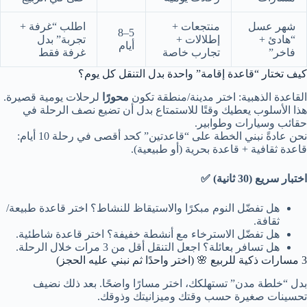
شهر عسل
منتجعات +
اطلب “غرفة +
5–8
“هادئ +
إطلالات +
تجربة” بدل
أيام
فاخر”
تجارب خاصة
غرفة فقط
كيف تختار “قاعدة إقامة” واحدة بدل التنقل كل يوم؟
القاعدة الذهبية: اختر مدينة/منطقة تكون
محورًا
لرحلات يومية قصيرة.
هذا الأسلوب يعطيك وقتًا للاستمتاع بدل أن تضيع نصف الرحلة في
حقائب وسيارات وطوابير.
نحن عادةً نبني الخطة على “قاعدتين” كحد أقصى في رحلة 10 أيام:
قاعدة ثقافية + قاعدة بحرية (أو طبيعية).
اختبار سريع (30 ثانية) ✅
هل تفضّل النوم مبكرًا والاستيقاظ للنشاط؟ اختر قاعدة طبيعة/
ثقافة.
هل تفضّل الاسترخاء مع أنشطة خفيفة؟ اختر قاعدة شاطئية.
هل تسافر بعائلة؟ اجعل التنقل أقل من 3 مرات خلال الرحلة.
3 مسارات ذكية للربيع 🌸 (اختر واحدًا ثم نبني عليه الحجز)
بدل “خلطة مدن” تستهلكك، اختر مسارًا واضحًا. بعد ذلك نضيف
تحسينات صغيرة حسب وقتك وميزانيتك وذوقك.