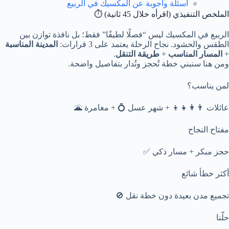
أسئلة وأجوبة عن المكسيك في الربيع
الملخص التنفيذي (اقرأه خلال 45 ثانية) ⏱️
الربيع في المكسيك ليس “فصلًا لطيفًا” فقط؛ بل نافذة توازن بين
الطقس والحشود. نجاح الرحلة يعتمد على 3 قرارات:
المدينة المناسبة
+
المسار المناسب
+
طريقة التنقل
.
ومن هنا سنبني خطة تُحجز وتُدار بتفاصيل واضحة.
لمن يناسب؟
عائلات 👨‍👩‍👧‍👦 + شهر عسل 💍 + مغامرة 🌋
مفتاح النجاح
حجز مبكر + مسار ذكي ✅
أكثر خطأ شائع
تجميع مدن بعيدة دون خطة نقل 🚫
حلّنا