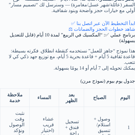
السفر (عائلة/شهر عسل/مغامرة) — وسنرسل لك “تصميم مسار”
أولي مع خيارات حجز واضحة وبنود شفافية.
ابدأ التخطيط الآن عبر اتصل بنا ✅
شاهد خطوات الحجز والضمانات ⚖️
برنامج عملي ✅: “المكسيك في الربيع” لمدة 10 أيام (قابل للتعديل
بسهولة)
هذا نموذج “جاهز للعمل” نستخدمه كنقطة انطلاق. فكرته بسيطة:
قاعدة ثقافية 5 أيام + قاعدة بحرية 5 أيام، مع توزيع جهد ذكي كي لا
تتعب.
يمكنك تحويله إلى 7 أيام أو 14 يومًا بسهولة.
جدول يوم بيوم (نموذج مرن)
بعد
ملاحظة
اليوم
الصباح
المساء
الظهر
خدمة
نثبت
وصول +
عشاء
وقت
تسجيل
استلام/
قريب
الوصول
1
فندق +
تنسيق
(اختيار
ونؤكد
راحة