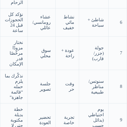
الزحام
نؤكد كل
نشاط
عشاء
شاطئ +
الحجوزات
6
مائي
رومانسي/
سباحة
قبل 24
خفيف
عائلي
ساعة
نختار
جولة
مزودًا
عودة +
سوق
7
(جزر/
مرخّصًا
راحة
محلي
قارب)
قدر
الإمكان
نذكّرك بما
سنوتس/
يلزم
وقت
جلسة
8
مناظر
حمله
حر
تصوير
طبيعية
“قائمة
جاهزة”
يوم
خطة
احتياطي
بديلة
تجربة
تحضير
9
(بدائل
مكتوبة
خاصة
العودة
حسب
حتى لا