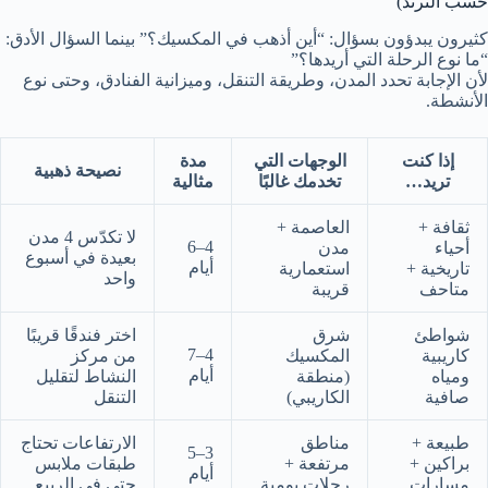
حسب الترند)
كثيرون يبدؤون بسؤال: “أين أذهب في المكسيك؟” بينما السؤال الأدق:
“ما نوع الرحلة التي أريدها؟”
لأن الإجابة تحدد المدن، وطريقة التنقل، وميزانية الفنادق، وحتى نوع
الأنشطة.
إذا كنت
الوجهات التي
مدة
نصيحة ذهبية
تريد…
تخدمك غالبًا
مثالية
ثقافة +
العاصمة +
لا تكدّس 4 مدن
4–6
أحياء
مدن
بعيدة في أسبوع
أيام
تاريخية +
استعمارية
واحد
متاحف
قريبة
شواطئ
شرق
اختر فندقًا قريبًا
4–7
كاريبية
المكسيك
من مركز
أيام
ومياه
(منطقة
النشاط لتقليل
صافية
الكاريبي)
التنقل
طبيعة +
مناطق
الارتفاعات تحتاج
3–5
براكين +
مرتفعة +
طبقات ملابس
أيام
مسارات
رحلات يومية
حتى في الربيع