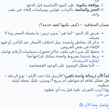
B).
موافقة مكتوبة
: على البنود الأساسية قبل الدفع.
الحجز والمتابعة
: تأكيدات، فواتير، وسياسات إلغاء، في ملف
واحد.
ضمان الشفافية ✅ (كيف نكتبها كعقد خدمة؟)
نعرض لك البنود “كما هي” بدون تزيين: ما يشمله السعر وما لا
يشمله.
نذكر لك مخاطر واضحة: مثل اختلاف الأسعار عند التأخر، أو قيود
الإلغاء في بعض العروض.
نحفظ كل شيء في ملف: تذاكر/حجوزات/سياسات/أرقام تواصل.
نربط خدمتنا بشروط واضحة يمكنك قراءتها هنا:
اتفاقية الاستخدام
— لأننا نفضّل الوضوح على الوعود الفضفاضة.
ابدأ الآن (رسالة واحدة تكفي) ✅
أرسل لنا: (عدد الأيام + نوع الرحلة +
هل تفضّل ثقافة أم شواطئ أم مزيج؟) وسنرد عليك بخطة أولية
منظمة.
وإذا أردت التعرف علينا قبل بدء أي خطوة:
من نحن
.
تواصل معنا الآن 📩