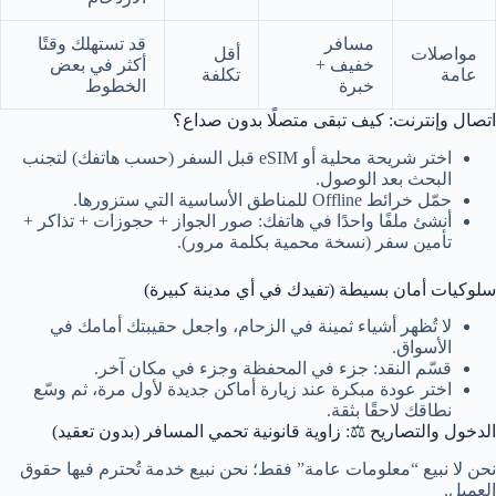
مسافر
قد تستهلك وقتًا
مواصلات
أقل
خفيف +
أكثر في بعض
عامة
تكلفة
خبرة
الخطوط
اتصال وإنترنت: كيف تبقى متصلًا بدون صداع؟
اختر شريحة محلية أو eSIM قبل السفر (حسب هاتفك) لتجنب
البحث بعد الوصول.
حمّل خرائط Offline للمناطق الأساسية التي ستزورها.
أنشئ ملفًا واحدًا في هاتفك: صور الجواز + حجوزات + تذاكر +
تأمين سفر (نسخة محمية بكلمة مرور).
سلوكيات أمان بسيطة (تفيدك في أي مدينة كبيرة)
لا تُظهر أشياء ثمينة في الزحام، واجعل حقيبتك أمامك في
الأسواق.
قسّم النقد: جزء في المحفظة وجزء في مكان آخر.
اختر عودة مبكرة عند زيارة أماكن جديدة لأول مرة، ثم وسّع
نطاقك لاحقًا بثقة.
الدخول والتصاريح ⚖️: زاوية قانونية تحمي المسافر (بدون تعقيد)
نحن لا نبيع “معلومات عامة” فقط؛ نحن نبيع خدمة تُحترم فيها حقوق
العميل.