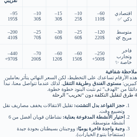
تقريبي
اقتصادي
60–
10–
15–
10–
95–
195$
30$
30$
25$
110$
ذكي ✅
متوسط
120–
25–
30–
25–
200–
410$
70$
60$
60$
220$
مريح 🌿
فاخر
440–
70–
60–
60–
250–
وتجارب
970$+
200$
120$
150$
500$+
خاصة ✨
ملاحظة شفافية
هذه الأرقام تساعدك على التخطيط، لكن السعر النهائي يتأثر بعاملين
كبيرين:
مستوى الفندق
و
طريقة التنقل
. لذلك عندما تتواصل معنا، نبدأ
دائمًا من “الهدف” ثم نثبت البنود خطوة خطوة.
4 طرق لتقليل التكلفة دون “تخريب” الرحلة
حجز القواعد بدل التشتت:
تقليل الانتقالات يخفف مصاريف نقل
وتضييع وقت.
اختيار الأنشطة المدفوعة بعناية:
نشاطان قويان أفضل من 6
أنشطة متوسطة.
وجبة واحدة فاخرة يوميًا:
ووجبتان بسيطتان بجودة جيدة
(ستتفاجأ بتنوع الخيارات).