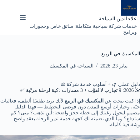
لتجاوز
لى
لمحتوى
علاء الدين للسياحة
خدمات شركة سياحية متكاملة: سائق خاص وحجوزات
وبرامج
المكسيك في الربيع
يناير 23, 2026
السياحة في المكسيك
دليل عملي 🌿 + أسلوب خدمة شركة ⚖️
🌺 2026: 9 تجارب لا تُفوَّت + 3 مسارات ذكية لرحلة مرتّبة ✅
إذا كنت تبحث عن
المكسيك في الربيع
لأنك تريد طقسًا ألطف، فعاليات
حيّة، وخيارات أوسع للمدن دون فوضى التخطيط — فهذا الدليل
مصمم ليحول رغبتك إلى خطة حجز واضحة: أين تذهب؟ متى؟ كم
ستدفع؟ وما الذي نضمنه لك كجهة خدمة تدير الرحلة بعقد واضح
وشفافية كاملة.