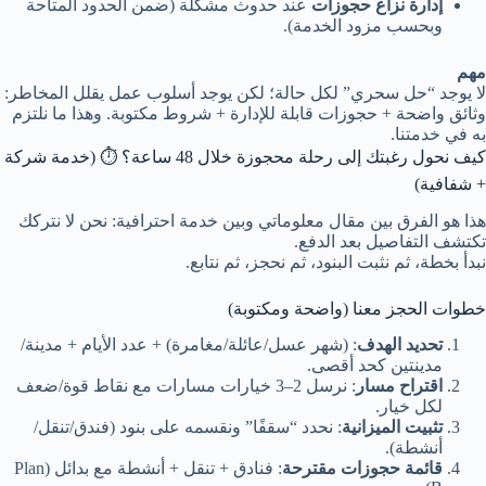
إدارة نزاع حجوزات
عند حدوث مشكلة (ضمن الحدود المتاحة
وبحسب مزود الخدمة).
مهم
لا يوجد “حل سحري” لكل حالة؛ لكن يوجد أسلوب عمل يقلل المخاطر:
وثائق واضحة + حجوزات قابلة للإدارة + شروط مكتوبة. وهذا ما نلتزم
به في خدمتنا.
كيف نحول رغبتك إلى رحلة محجوزة خلال 48 ساعة؟ ⏱️ (خدمة شركة
+ شفافية)
هذا هو الفرق بين مقال معلوماتي وبين خدمة احترافية: نحن لا نتركك
تكتشف التفاصيل بعد الدفع.
نبدأ بخطة، ثم نثبت البنود، ثم نحجز، ثم نتابع.
خطوات الحجز معنا (واضحة ومكتوبة)
تحديد الهدف
: (شهر عسل/عائلة/مغامرة) + عدد الأيام + مدينة/
مدينتين كحد أقصى.
اقتراح مسار
: نرسل 2–3 خيارات مسارات مع نقاط قوة/ضعف
لكل خيار.
تثبيت الميزانية
: نحدد “سقفًا” ونقسمه على بنود (فندق/تنقل/
أنشطة).
قائمة حجوزات مقترحة
: فنادق + تنقل + أنشطة مع بدائل (Plan