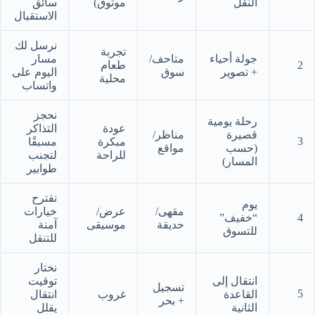
النقل
موثوق)
سائق
الاستقبال
نرسل لك
تجربة
جولة أحياء
متاحف/
مسار
2
طعام
+ تصوير
سوق
اليوم على
محلية
واتساب
نحجز
رحلة يومية
عودة
التذاكر
قصيرة
مناظر/
3
مبكرة
مسبقًا
(حسب
مواقع
للراحة
لتجنب
المسار)
طوابير
نقترح
يوم
مقهى/
عرض/
خيارات
4
“خفيف”
حديقة
موسيقى
آمنة
للتسوق
للتنقل
نختار
انتقال إلى
توقيت
تسجيل
5
القاعدة
غروب
انتقال
+ بحر
الثانية
يقلل