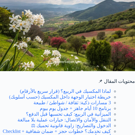
محتويات المقال 📌
لماذا المكسيك في الربيع؟ (قرار سريع بالأرقام)
خريطة اختيار الوجهة داخل المكسيك (حسب أسلوبك)
3 مسارات ذكية: ثقافة / شواطئ / طبيعة
برنامج 10 أيام جاهز + جدول يوم بيوم
الميزانية في الربيع: كيف تحسبها قبل الدفع؟
التنقل والأمان والاتصال: خيارات عملية بلا مبالغة
الدخول والتصاريح: زاوية قانونية تحميك ⚖️
كيف نخدمك؟ خطوات حجز + ضمان شفافية + Checklist