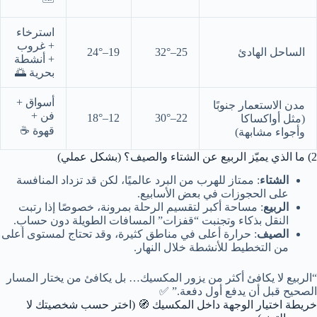
استرخاء
+ غروب
الساحل الهادئ
25–32°
19–24°
+ أنشطة
بحرية 🌅
أسواق +
مدن الاستعمار جنوبًا
فن +
12–18°
22–30°
(مثل أواكساكا
قهوة ☕
وأجواء مشابهة)
2) ما الذي يميّز الربيع عن الشتاء والصيف؟ (بشكل عملي)
الشتاء
: ممتاز للهرب من البرد عالميًا، لكن قد تزداد المنافسة
على الحجوزات في بعض الأسابيع.
الربيع
: مساحة أكبر لتقسيم الرحلة بمرونة، خصوصًا إذا رتبت
النقل بذكاء وتجنبت “قفزات” المسافات الطويلة دون حساب.
الصيف
: حرارة أعلى في مناطق كثيرة، وقد تحتاج لمستوى أعلى
من التخطيط للأنشطة خلال النهار.
“الربيع لا يكافئ أكثر من يزور المكسيك… بل يكافئ من يختار المسار
الصحيح قبل أن يدفع أول دفعة.” ✅
خريطة اختيار الوجهة داخل المكسيك 🧭 (اختر حسب شخصيتك لا