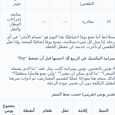
الطقس)
تتوتر
متابعة
إجراءات
10
مغادرة
—
—
المطار
والنقل
ستلاحظ أننا نضع يومًا احتياطيًا: هذا اليوم هو “صمام الأمان” في أي
رحلة. إذا سار كل شيء بسلاسة، يصبح يومًا إضافيًا للمتعة. وإذا تغيّر
الطقس أو تأخرت خدمة، لن تتعطل الخطة.
ميزانية المكسيك في الربيع 💰: احسبها قبل أن تضغط “Pay”
لا نؤمن بالتخمين. نؤمن بميزانية تُكتب مثل عقد: “ما الذي يشمله
السعر؟” “ما الذي يمكن أن يتغير؟” “وأين نضع هامشًا منطقيًا؟”
لذلك ستجد هنا نموذجًا عمليًا لتقسيم المصاريف، ثم أدوات سريعة
لتقليل التكلفة دون أن تخسر جودة الرحلة.
تقدير يومي (تقريبي) حسب نمط السفر
مجموع
النمط
إقامة
تنقل
طعام
أنشطة
يومي