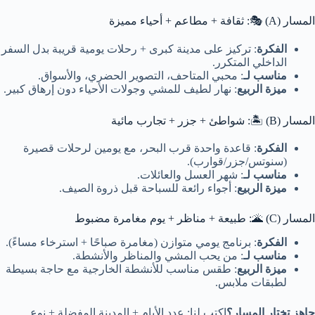
المسار (A) 🎭: ثقافة + مطاعم + أحياء مميزة
الفكرة
: تركيز على مدينة كبرى + رحلات يومية قريبة بدل السفر
الداخلي المتكرر.
مناسب لـ
: محبي المتاحف، التصوير الحضري، والأسواق.
ميزة الربيع
: نهار لطيف للمشي وجولات الأحياء دون إرهاق كبير.
المسار (B) 🏝️: شواطئ + جزر + تجارب مائية
الفكرة
: قاعدة واحدة قرب البحر، مع يومين لرحلات قصيرة
(سنوتس/جزر/قوارب).
مناسب لـ
: شهر العسل والعائلات.
ميزة الربيع
: أجواء رائعة للسباحة قبل ذروة الصيف.
المسار (C) 🌋: طبيعة + مناظر + يوم مغامرة مضبوط
الفكرة
: برنامج يومي متوازن (مغامرة صباحًا + استرخاء مساءً).
مناسب لـ
: من يحب المشي والمناظر والأنشطة.
ميزة الربيع
: طقس مناسب للأنشطة الخارجية مع حاجة بسيطة
لطبقات ملابس.
جاهز تختار المسار؟
اكتب لنا: عدد الأيام + المدينة المفضلة + نوع