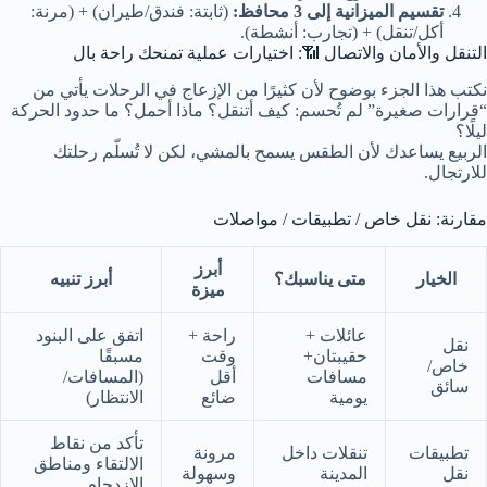
تقسيم الميزانية إلى 3 محافظ:
(ثابتة: فندق/طيران) + (مرنة:
أكل/تنقل) + (تجارب: أنشطة).
التنقل والأمان والاتصال 📶: اختيارات عملية تمنحك راحة بال
نكتب هذا الجزء بوضوح لأن كثيرًا من الإزعاج في الرحلات يأتي من
“قرارات صغيرة” لم تُحسم: كيف أتنقل؟ ماذا أحمل؟ ما حدود الحركة
ليلًا؟
الربيع يساعدك لأن الطقس يسمح بالمشي، لكن لا تُسلّم رحلتك
للارتجال.
مقارنة: نقل خاص / تطبيقات / مواصلات
أبرز
الخيار
متى يناسبك؟
أبرز تنبيه
ميزة
عائلات +
راحة +
اتفق على البنود
نقل
حقيبتان+
وقت
مسبقًا
خاص/
مسافات
أقل
(المسافات/
سائق
يومية
ضائع
الانتظار)
تأكد من نقاط
تطبيقات
تنقلات داخل
مرونة
الالتقاء ومناطق
نقل
المدينة
وسهولة
الازدحام