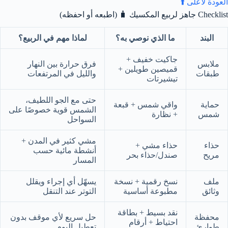
العودة لأعلى ⬆️
Checklist جاهز لربيع المكسيك 🧳 (اطبعه أو احفظه)
البند
ما الذي نوصي به؟
لماذا مهم في الربيع؟
جاكيت خفيف +
ملابس
فرق حرارة بين النهار
قميصين طويلين +
طبقات
والليل في المرتفعات
تيشيرتات
حتى مع الجو اللطيف،
حماية
واقي شمس + قبعة
الشمس قوية خصوصًا على
شمس
+ نظارة
السواحل
مشي كثير في المدن +
حذاء
حذاء مشي +
أنشطة مائية حسب
مريح
صندل/حذاء بحر
المسار
ملف
نسخ رقمية + نسخة
يسهّل أي إجراء ويقلل
وثائق
مطبوعة أساسية
التوتر عند التنقل
نقد بسيط + بطاقة
محفظة
حل سريع لأي موقف بدون
احتياط + أرقام
طوارئ
تعطيل اليوم