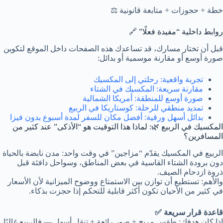
خطة + حجوزات + متابعة قانونية ⚖️
روابط داخلية “مفيدة فعلًا” 🔗
قبل أن تختار مسارك، قد تساعدك هذه الصفحات داخل الموقع لتكوين
صورة أوسع أو مقارنة موسمية أو بدائل:
تجربة واقعية: رحلتي إلى المكسيك
مقارنة سريعة: المكسيك في الشتاء
صورة أوسع للمنطقة: أمريكا الشمالية
تمديد منطقي للرحلة: كوستاريكا في الربيع
بدائل أسهل ورقية: أفضل مكان للسفر لمدة أسبوع بدون فيزا
المكسيك في الربيع 🌿: لماذا هذا التوقيت هو “الأذكى” عند كثير من
المسافرين؟
الربيع في المكسيك يقدّم “مزاجين” في وقت واحد: مدن نابضة بالحياة
دون برودة الشتاء القاسية في بعض المناطق، وسواحل دافئة قبل
ذروة ازدحام الصيف.
والأهم: تستطيع أن توازن بين الاستمتاع ووضوح الميزانية لأن الأسعار
في كثير من الأحيان تكون أكثر قابلية للتحكم إذا حجزت بذكاء.
قاعدة قرار سريعة ✅
إذا كان هدفك:
طقس مريح
+
صور رائعة
+
تنقل أسهل
— فالربيع غالبًا