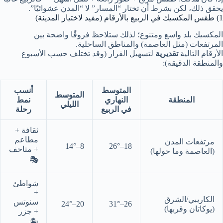
يحقق ذلك، لكن بشرط أن تختار “المسار” لا “المدن عشوائيًا”.
1) طقس المكسيك في الربيع بالأرقام (مفيد لاختيار المدينة)
المكسيك بلد واسع ومتنوع؛ لذلك ستلاحظ فروقًا واضحة بين
المرتفعات (مثل العاصمة) والمناطق الساحلية.
الأرقام التالية
تقديرية
لتسهيل القرار (وقد تختلف حسب الأسبوع
والمنطقة الدقيقة):
المتوسط
أنسب
المتوسط
المنطقة
النهاري
نمط
الليلي
في الربيع
رحلة
ثقافة +
مطاعم
مرتفعات المدن
8–14°
18–26°
+ متاحف
(العاصمة وما حولها)
🎭
شواطئ
+
الكاريبي/الشرق
سنوتس
20–24°
26–31°
(يوكاتان وقربها)
+ جزر
🏝️