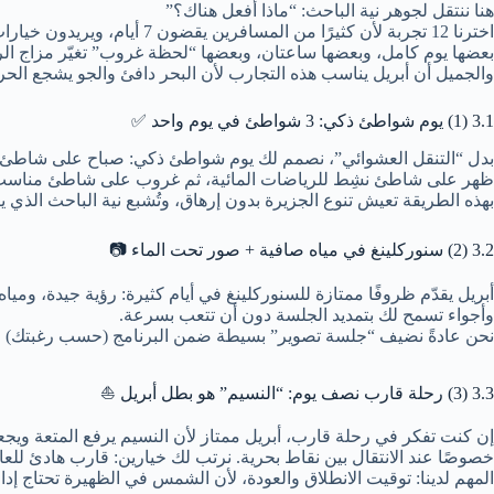
هنا ننتقل لجوهر نية الباحث: “ماذا أفعل هناك؟”
اخترنا 12 تجربة لأن كثيرًا من المسافرين يقضون 7 أيام، ويريدون خيارات مرنة:
بعضها يوم كامل، وبعضها ساعتان، وبعضها “لحظة غروب” تغيّر مزاج الر
والجميل أن أبريل يناسب هذه التجارب لأن البحر دافئ والجو يشجع الحر
3.1 (1) يوم شواطئ ذكي: 3 شواطئ في يوم واحد ✅
بدل “التنقل العشوائي”، نصمم لك يوم شواطئ ذكي: صباح على شاطئ 
ظهر على شاطئ نشِط للرياضات المائية، ثم غروب على شاطئ مناسب ل
بهذه الطريقة تعيش تنوع الجزيرة بدون إرهاق، وتُشبع نية الباحث الذي ي
3.2 (2) سنوركلينغ في مياه صافية + صور تحت الماء 📷
أبريل يقدّم ظروفًا ممتازة للسنوركلينغ في أيام كثيرة: رؤية جيدة، ومياه 
وأجواء تسمح لك بتمديد الجلسة دون أن تتعب بسرعة.
نحن عادةً نضيف “جلسة تصوير” بسيطة ضمن البرنامج (حسب رغبتك) لأن
3.3 (3) رحلة قارب نصف يوم: “النسيم” هو بطل أبريل ⛵
إن كنت تفكر في رحلة قارب، أبريل ممتاز لأن النسيم يرفع المتعة وي
خصوصًا عند الانتقال بين نقاط بحرية. نرتب لك خيارين: قارب هادئ للعائ
المهم لدينا: توقيت الانطلاق والعودة، لأن الشمس في الظهيرة تحتاج إدار