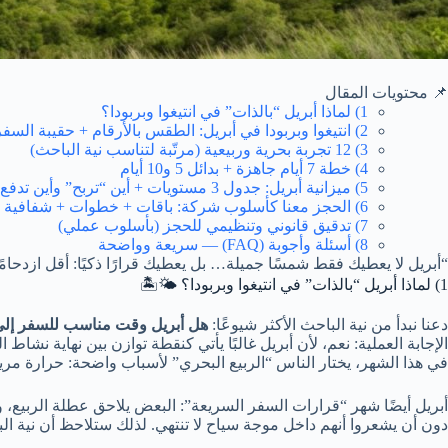
📌 محتويات المقال
1) لماذا أبريل “بالذات” في انتيغوا وبربودا؟
2) انتيغوا وبربودا في أبريل: الطقس بالأرقام + حقيبة السفر
3) 12 تجربة بحرية وربيعية (مرتّبة لتناسب نية الباحث)
4) خطة 7 أيام جاهزة + بدائل 5 و10 أيام
5) ميزانية أبريل: جدول 3 مستويات + أين “تربح” وأين تدفع
6) الحجز معنا كأسلوب شركة: باقات + خطوات + شفافية
7) تدقيق قانوني وتنظيمي للحجز (بأسلوب عملي)
8) أسئلة وأجوبة (FAQ) — سريعة وواضحة
“أبريل لا يعطيك فقط شمسًا جميلة… بل يعطيك قرارًا ذكيًا: أقل ازدحامًا
1) لماذا أبريل “بالذات” في انتيغوا وبربودا؟ 🌤️🏝️
دعنا نبدأ من نية الباحث الأكثر شيوعًا:
هل أبريل وقت مناسب للسفر إلى ا
الإجابة العملية: نعم، لأن أبريل غالبًا يأتي كنقطة توازن بين نهاية نشاط
في هذا الشهر، يختار الناس “الربيع البحري” لأسباب واضحة: حرارة مر
أبريل أيضًا شهر “قرارات السفر السريعة”: البعض يلاحق عطلة الربي
دون أن يشعروا أنهم داخل موجة سياح لا تنتهي. لذلك ستلاحظ أن نية الب