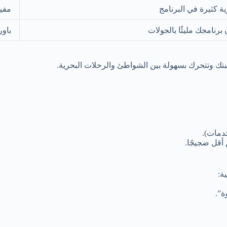
 كثيرة في البرنامج
مفيد
برنامجك مليئًا بالجولات
باو
خدمات).
أقل ضجيجًا.
ة:
ة”.