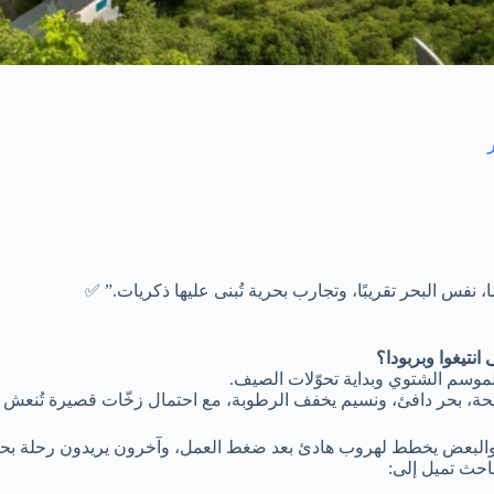
، نفس البحر تقريبًا، وتجارب بحرية تُبنى عليها ذكريات.” ✅
نتيغوا وبربودا؟
 الموسم الشتوي وبداية تحوّلات الصيف.
يحة، بحر دافئ، ونسيم يخفف الرطوبة، مع احتمال زخّات قصيرة تُنعش ا
ع، والبعض يخطط لهروب هادئ بعد ضغط العمل، وآخرون يريدون رحلة بح
احث تميل إلى: