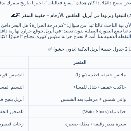
نحن ننصح دائمًا: إذا كان هدفك “إيقاع فعاليات”، اخبرنا بتاريخ سفرك ب
2) انتيغوا وبربودا في أبريل: الطقس بالأرقام + حقيبة السفر 🎒🌊
لأن نية الباحث غالبًا تبدأ من سؤال: “كم درجة الحرارة؟ هل البحر دافئ
دعنا نضع الصورة العملية بدون تعقيد: في أبريل تتوقع حرارة نهارية دافئة،
النقطة الذهبية هنا: أنت لا تحتاج خزانة ملابس كبيرة؛ تحتاج “اختيارًا ذكيًا”
2.1 جدول حقيبة أبريل الذكية (بدون حشو) ✅
العنصر
ملابس خفيفة قطنية (نهارًا)
الشمس قوية 
جاكيت خفيف / شال للمساء
النسيم المسا
واقي شمس + مرطب بعد الشمس
أبريل ينجح 
حذاء ماء (Water Shoes)
للصخور الخف
سترة مطر رقيقة / مظلة صغيرة
زخات قصيرة 