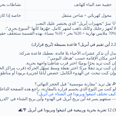
حقيبة ضد الماء للهاتف
نشاطات بحرية
محول كهربائي + شاحن متنقل
خاصة إذا كان 
💡 سرّ “تجهيزات أبريل” الذي يختصر عليك التعب
لا تُجهز رحلتك وكأنك ذاهب لشهر كامل. جهّزها كأنها “أسبوع بحري”:
70% ملابس نهارية + 20% بحر + 10% مساء. بهذه القسمة ستخفّف حقيبتك وتتحرك بسهولة بين الشواطئ والرحلات البحرية.
2.2 أين تقيم في أبريل؟ قاعدة بسيطة (تُريح قرارك)
بدل أن نذكر عشرات الأحياء بلا فائدة، نعطيك قاعدة شركة:
اختر مكان الإقامة حسب “هدفك اليومي”
:
إن كنت تريد بحرًا يوميًا: اختر قرب شاطئ/واجهة بحرية.
إن كنت تريد تنقلًا مرنًا: اختر نقطة وسط تسهّل الحركة (قرب مراكز ال
وإن كنت تبحث عن الهدوء الكامل: خصص أيامًا لجزيرة بربودا أو مناطق 
🔎 هل تريد “مقارنة موسمية” قبل الحجز النهائي؟
لو كنت من النوع الذي يحسم قراره بالمقارنة، راجع هذه الصفحة الداخلي
كيف تختلف انتيغوا وبربودا في الشتاء عن أبريل؟
— ستفهم بسرعة أين يربح أبريل في الهدوء وأين يربح الشتاء في “الذرو
3) 12 تجربة بحرية وربيعية في انتيغوا وبربودا في أبريل 🌴🌊