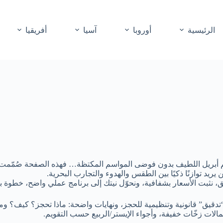
الرئيسية
أوروبا
آسيا
أفريقيا
م أبريل اللطيف بدون فوضى المواسم المكتظة… فهذه الصفحة صُمّمت 
د توازنًا ذكيًا بين الطقس والهدوء والتجارب البحرية.
نثبت الأسعار بشفافية، ونحوّل نيتك إلى برنامج عملي واضح، خطوة ب
مالات زخّات خفيفة، وأجواء الإيستر/الربيع حسب التقويم.