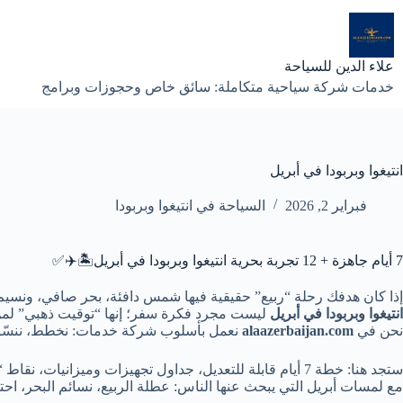
لتجاوز
لى
لمحتوى
علاء الدين للسياحة
خدمات شركة سياحية متكاملة: سائق خاص وحجوزات وبرامج
انتيغوا وبربودا في أبريل
فبراير 2, 2026
السياحة في انتيغوا وبربودا
7 أيام جاهزة + 12 تجربة بحرية انتيغوا وبربودا في أبريل🏝️✈️✅
إذا كان هدفك رحلة “ربيع” حقيقية فيها شمس دافئة، بحر صافي، ونسي
انتيغوا وبربودا في أبريل
ليست مجرد فكرة سفر؛ إنها “توقيت ذهبي” لمن يري
نحن في
alaazerbaijan.com
نعمل بأسلوب شركة خدمات: نخطط، ننسّق، 
ستجد هنا: خطة 7 أيام قابلة للتعديل، جداول تجهيزات وميزانيات، نقاط “تدقيق” قانونية وتنظيمية للحجز، ونهايات واضحة: ماذا تحجز؟ كيف؟ ومتى؟
مع لمسات أبريل التي يبحث عنها الناس: عطلة الربيع، نسائم البحر، احت