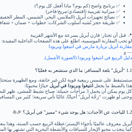
✅ برنامج واضح (كم يوم؟ ماذا أفعل كل يوم؟)
✅ ميزانية تقريبية (اقتصادي/مريح/فاخر)
✅ نصائح تجهيزات أبريل (الملابس، البحر، الشمس، المطر الخفيف
✅ طريقة حجز تُشبه أسلوب الشركات: خطوات + ضمان + شفافي
📍 قبل أن تختار: قارن أبريل بسرعة مع الأشهر القريبة
لو تحب المقارنة الموسمية، اطلع على هذه الصفحات الداخلية المفيدة:
مقارنة أبريل بزيارة مارس في انتيغوا وبربودا
— و
دليل الربيع في انتيغوا وبربودا (الصورة الأشمل)
.
1.1 “أبريل” بلغة المسافر: ما الذي ستشعر به فعليًا؟
ستستيقظ على شمس ربيعية قوية لكن غير خانقة، ومع الظهيرة ستحتاج م
هذا بالضبط ما يجعل
انتيغوا وبربودا في أبريل
خيارًا محبوبًا:
كل يوم يمكن أن يحمل 3 مزاجات جميلة: صباح نشيط للمشي، ظهر للبحر، ومساء هادئ للعشاء والواجهة البحرية.
وحتى لو ظهرت “زخّة أبريل” أحيانًا، غالبًا تأتي سريعة؛ كثير من المساف
1.2 للباحث عن الأحداث: هل يوجد شيء “مميز” في أبريل؟ 🎉⛵
أبريل معروف عالميًا بأجواء الإيستر/عطلة الربيع حسب السنة، وهذا 
كما ينجذب محبو الإبحار للسباقات والأنشطة البحرية التي تشتهر بها المنطق