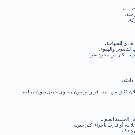
حلة.
كة.
هادئ للسباحة،
لتصوير والهدوء.
ريد “أكثر من مجرد بحر”.
دافئة،
 كثيرًا من المسافرين يريدون محتوى جميل بدون مبالغة.
جعل الجلسة ألطف،
لات، أو قارب بأجواء أكثر حيوية.
ة ذكية.