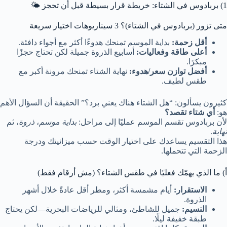
1) بربادوس في الشتاء: خريطة قرار بسيطة قبل أن تحجز 🌤️
متى تزور
(بربادوس في الشتاء)
؟ 3 سيناريوهات اختيار سريعة
أقل زحمة:
بداية الموسم تمنحك هدوءًا أكثر مع أجواء دافئة.
أعلى طاقة وفعاليات:
أسابيع الذروة جميلة لكن تحتاج حجزًا
مبكرًا.
أفضل توازن سعر/هدوء:
نهاية الشتاء تمنحك مرونة أكبر مع
طقس لطيف.
كثيرون يسألون: “هل الشتاء هناك يعني برد؟” الحقيقة أن السؤال الأهم
هو:
أي شتاء تقصد؟
لأن بربادوس تقسم الموسم عمليًا إلى مراحل:
بداية موسم
،
ذروة
، ثم
نهاية
.
هذا التقسيم يساعدك على اختيار الوقت حسب ميزانيتك ودرجة
الزحمة التي تتحملها.
أ) ما الذي يهمّك فعليًا في طقس الشتاء؟ (مش أرقام فقط)
الاستقرار:
أيام مشمسة أكثر، ومطر أقل عادةً خلال أشهر
الذروة.
النسيم:
جميل للشاطئ، ومثالي للرياضات البحرية—لكن يحتاج
طبقة خفيفة ليلًا.