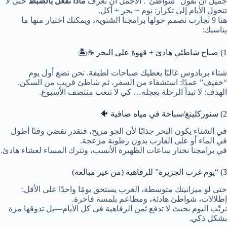
جميل أن تقول “شواطئ”. الأجمل أن تعرف
ماذا تفعل بالضبط
حتى لا
تتحول الأيام إلى تكرار: نوم + بحر + أكل.
هنا 9 تجارب نصمم حولها برامجنا الشتوية، ويمكنك اختيار منها ما
يناسبك:
1) صباح شاطئي هادئ + قهوة على البحر ☕🏝️
شتاء بربادوس غالبًا يعطيك صباحات لطيفة. نحن نضع أول يوم
“خفيف” عمدًا: استشفاء من السفر، ثم شاطئ قريب من السكن.
الهدف: لا تبدأ الرحلة بعجلة… كي لا تتعب منتصف الأسبوع.
2) سنوركلينغ/سباحة في مياه صافية 🐠
في الشتاء يكون البحر جذابًا لأن الجو مريح، فتقدر تقضي وقتًا أطول
في الماء أو على القارب بدون رطوبة مزعجة.
في برامجنا نختار ساعات الظهيرة الأنسب، ونترك المساء لعشاء هادئ.
3) “يوم غرب الجزيرة” للرفاهية (من غير مبالغة)
حتى لو ميزانيتك متوسطة، الغرب يستحق يومًا واحدًا على الأقل:
إطلالات، شواطئ هادئة، ومطاعم بلمسة فاخرة.
نرتّب اليوم بحيث لا تدفع ثمن الرفاهية في كل الأيام—بل تذوقها مرة
بشكل ذكي.