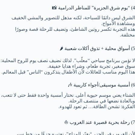
4) “يوم شرق الجزيرة” للمناظر الدرامية 📸
الشرق ليس دائمًا للسباحة، لكنه مذهل للتصوير والمشي الخفيف
ومشاهدة الأمواج.
هذه التجربة تكسر روتين الشاطئ، وتضيف للرحلة قصة وصورًا
مختلفة.
5) أسواق محلية + تذوق أكلات شعبية 🌶️
لا نؤمن ببرنامج سياحي “معلّب”. لذلك نضيف نصف يوم للروح المحلية:
سوق صغير، تجربة طعام، وشراء هدايا خفيفة.
هذا اليوم مناسب للعائلات لأن الأطفال يتذكرون “الناس” قبل المعالم.
6) أمسية موسيقى/أجواء كاريبية 🎶
الشتاء يعني موسم حيوية أعلى. نختار أمسية واحدة فقط حتى لا تتعب،
وبالعادة نضعها في منتصف الرحلة.
الفكرة: تشحن الطاقة… ثم تعود للهدوء.
7) رحلة بحرية قصيرة عند الغروب ⛵
لأن الغروب في الجزر “يغيّر المزاج”، نعتبره جزءًا من خط سير