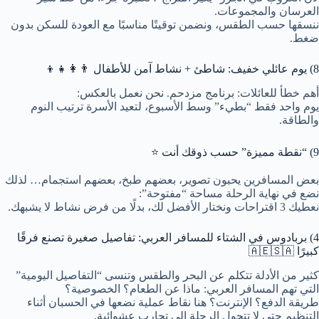
العرسان والمجموعات.
ننسقها حسب الطقس، ونضمن توقيتًا مناسبًا مع العودة للسكن بدون
ضغط.
8) يوم عائلي خفيف: شاطئ + نشاط آمن للأطفال 👨‍👩‍👧‍👦
أهم خطأ للعائلات: برنامج مزدحم. نحن نعمل بالعكس:
يوم واحد فقط “بطيء” وسط الأسبوع، لتعيد الأسرة ترتيب النوم
والطاقة.
9) “نقطة مميزة” حسب ذوقك أنت ⭐
بعض المسافرين يحبون تصوير، بعضهم طبخ، بعضهم استجمام… لذلك
نضع في نهاية الرحلة مساحة “مفتوحة”:
نعطيك 3 اقتراحات ونختار الأفضل لك، بدلًا من فرض نشاط لا يشبهك.
4) بربادوس في الشتاء للمسافر العربي: تفاصيل صغيرة تصنع فرقًا
كبيرًا 🇦🇪🇸🇦
كثير من الأدلة تتكلم عن البحر والطقس وتنسى “التفاصيل اليومية”
التي تهم المسافر العربي: ماذا عن الطعام؟ الخصوصية؟
طريقة الدفع؟ الإنترنت؟ هنا نقاط عملية نضعها في الحسبان أثناء
التنظيم حتى لا تتحول الرحلة إلى تجارب عشوائية.