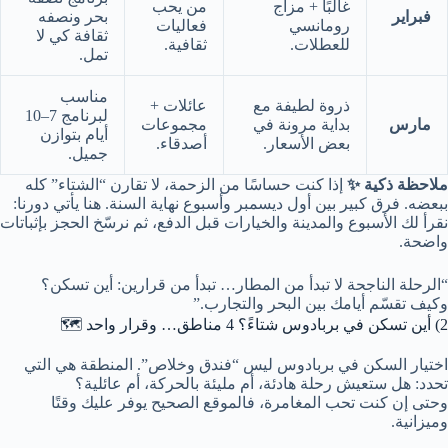
غالبًا + مزاج
من يحب
فبراير
بحر ونصفه
رومانسي
فعاليات
ثقافة كي لا
للعطلات.
ثقافية.
تمل.
مناسب
ذروة لطيفة مع
عائلات +
لبرنامج 7–10
مارس
بداية مرونة في
مجموعات
أيام بتوازن
بعض الأسعار.
أصدقاء.
جميل.
ملاحظة ذكية ✨
إذا كنت حساسًا من الزحمة، لا تقارن “الشتاء” كله
ببعضه. فرق كبير بين أول ديسمبر وأسبوع نهاية السنة. هنا يأتي دورنا:
نقرأ لك الأسبوع والمدينة والخيارات قبل الدفع، ثم نرسّخ الحجز بإثباتات
واضحة.
“الرحلة الناجحة لا تبدأ من المطار… تبدأ من قرارين: أين تسكن؟
وكيف تقسّم أيامك بين البحر والتجارب.”
2) أين تسكن في بربادوس شتاءً؟ 4 مناطق… وقرار واحد 🗺️
اختيار السكن في بربادوس ليس “فندق وخلاص”. المنطقة هي التي
تحدد: هل ستعيش رحلة هادئة، أم مليئة بالحركة، أم عائلية؟
وحتى إن كنت تحب المغامرة، فالموقع الصحيح يوفر عليك وقتًا
وميزانية.