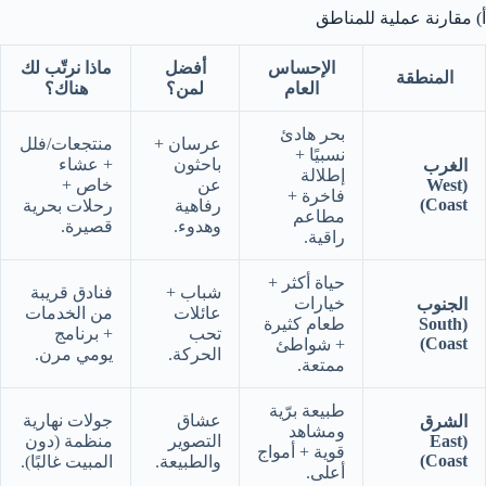
أ) مقارنة عملية للمناطق
الإحساس
أفضل
ماذا نرتّب لك
المنطقة
العام
لمن؟
هناك؟
بحر هادئ
عرسان +
منتجعات/فلل
نسبيًا +
باحثون
+ عشاء
الغرب
إطلالة
(West
عن
خاص +
فاخرة +
Coast)
رفاهية
رحلات بحرية
مطاعم
وهدوء.
قصيرة.
راقية.
حياة أكثر +
شباب +
فنادق قريبة
خيارات
الجنوب
عائلات
من الخدمات
(South
طعام كثيرة
تحب
+ برنامج
Coast)
+ شواطئ
الحركة.
يومي مرن.
ممتعة.
طبيعة برّية
عشاق
جولات نهارية
الشرق
ومشاهد
(East
التصوير
منظمة (دون
قوية + أمواج
Coast)
والطبيعة.
المبيت غالبًا).
أعلى.