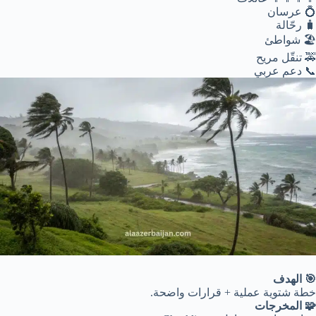
💍 عرسان
🧳 رحّالة
🏖️ شواطئ
🚕 تنقّل مريح
📞 دعم عربي
🎯 الهدف
خطة شتوية عملية + قرارات واضحة.
🧩 المخرجات