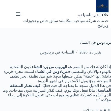
لتجاوز
لى
لمحتوى
علاء الدين للسياحة
خدمات شركة سياحية متكاملة: سائق خاص وحجوزات
وبرامج
بربادوس في الشتاء
يناير 23, 2026
السياحة في بربادوس
إذا كان هدفك من السفر هو
الهروب من برد الشتاء
دون التضحية
بالهدوء والأمان والتنظيم، فـ
بربادوس في الشتاء
ليست مجرد جزيرة
دافئة؛ إنها “خطة” يمكن ضبطها بدقة: شواطئ نظيفة، بحر لطيف
للسباحة، وجوّ يميل للاستقرار في أشهر الذروة.
في هذا الدليل ستجد ما يحتاجه الباحث فعليًا:
كيف تختار المنطقة
المناسبة
، ماذا تفعل يومًا بيوم، كيف تُقدّر الميزانية بدون مفاجآت، وما
الذي نقدّمه كشركة تنظيم وحجوزات حتى تتحول الفكرة إلى رحلة
مؤكدة ✅.
👨‍👩‍👧‍👦 عائلات