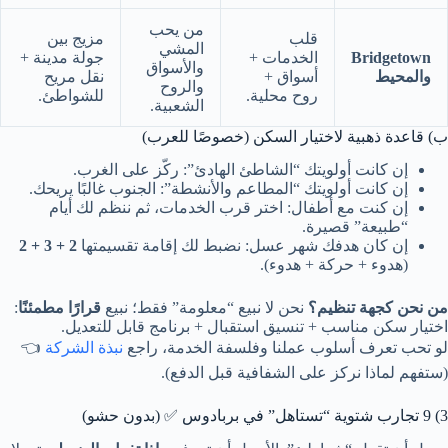
من يحب
قلب
مزيج بين
المشي
Bridgetown
الخدمات +
جولة مدينة +
والأسواق
والمحيط
أسواق +
نقل مريح
والروح
روح محلية.
للشواطئ.
الشعبية.
ب) قاعدة ذهبية لاختيار السكن (خصوصًا للعرب)
إن كانت أولويتك “الشاطئ الهادئ”: ركّز على الغرب.
إن كانت أولويتك “المطاعم والأنشطة”: الجنوب غالبًا يريحك.
إن كنت مع أطفال: اختر قرب الخدمات، ثم ننظم لك أيام
“طبيعة” قصيرة.
إن كان هدفك شهر عسل: نضبط لك إقامة تقسيمتها
2 + 3 + 2
(هدوء + حركة + هدوء).
من نحن كجهة تنظيم؟
نحن لا نبيع “معلومة” فقط؛ نبيع
قرارًا مطمئنًا
:
اختيار سكن مناسب + تنسيق استقبال + برنامج قابل للتعديل.
لو تحب تعرف أسلوب عملنا وفلسفة الخدمة، راجع
نبذة الشركة
👈
(ستفهم لماذا نركز على الشفافية قبل الدفع).
3) 9 تجارب شتوية “تستاهل” في بربادوس ✅ (بدون حشو)