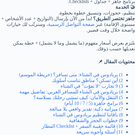
برنامج جاهز + جداول + Checklists.
🤝 الخدمة
تنظيم، حجوزات، وتنسيق خطوة بخطوة.
جاهز تختصر الطريق؟
ابدأ من الآن بإرسال (التواريخ + عدد الأشخاص +
مستوى الإقامة) عبر
صفحة التواصل الرسمية
، وسنرتّب لك خيارات
واضحة خلال وقت قصير.
نلتزم بعرض أسعار مفهوم (ما يشمل وما لا يشمل) + خطة يمكن
تعديلها حسب ذوقك.
محتويات المقال 📌
1) بربادوس في الشتاء: متى تسافر؟ (خريطة الموسم)
2) أين تسكن؟ مناطق تناسب أسلوبك
3) 9 تجارب “لا تفوّت” في الشتاء
4) بربادوس في الشتاء للمسافر العربي: تفاصيل مهمة
5) التنقل والأمان: كيف تمشي رحلتك بسلاسة؟
6) برامج جاهزة (5 / 7 / 10 أيام)
7) ميزانية ذكية: تقدير واقعي بلا مبالغة
8) باقاتنا لتنظيم بربادوس في الشتاء
9) خطوات الحجز والشفافية
10) قائمة حقيبة السفر + Checklist المطار
11) أسئلة وأجوبة سريعة