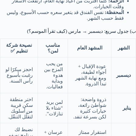
الزحمة:
كلما اقتربت من أعياد نهاية العام، ارتفعت الأسعار
وقلّت الخيارات.
المحفظة:
نفس الفندق قد يتغير سعره حسب الأسبوع، وليس
فقط حسب الشهر.
ب) جدول سريع: ديسمبر → مارس (كيف تقرأ الموسم؟)
مناسب
نصيحة شركة
الشهر
المشهد العام
لمن؟
تنظيم ✅
من يحب
عودة الإقبال +
المزج بين
احجز مبكرًا لو
أجواء لطيفة،
ديسمبر
هدوء
رغبت بأسبوع
ومع نهاية الشهر
وبداية
رأس السنة.
تبدأ الذروة.
فعاليات.
ذروة واضحة:
اختر منطقة
لمن يريد
شواطئ رائعة،
سكن قريبة
يناير
“شتاء بلا
خيارات كثيرة
من أسلوبك
تنازلات”.
لكن بسرعة تنفد.
لتقلّل التنقّل.
نضبط لك
استقرار ممتاز
عرسان +
برنامج نصفه