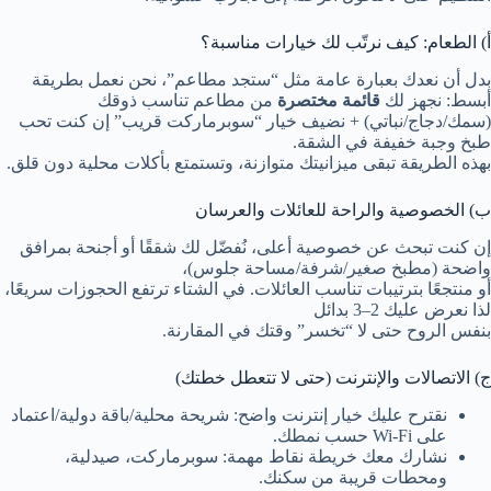
أ) الطعام: كيف نرتّب لك خيارات مناسبة؟
بدل أن نعدك بعبارة عامة مثل “ستجد مطاعم”، نحن نعمل بطريقة
أبسط: نجهز لك
قائمة مختصرة
من مطاعم تناسب ذوقك
(سمك/دجاج/نباتي) + نضيف خيار “سوبرماركت قريب” إن كنت تحب
طبخ وجبة خفيفة في الشقة.
بهذه الطريقة تبقى ميزانيتك متوازنة، وتستمتع بأكلات محلية دون قلق.
ب) الخصوصية والراحة للعائلات والعرسان
إن كنت تبحث عن خصوصية أعلى، نُفضّل لك شققًا أو أجنحة بمرافق
واضحة (مطبخ صغير/شرفة/مساحة جلوس)،
أو منتجعًا بترتيبات تناسب العائلات. في الشتاء ترتفع الحجوزات سريعًا،
لذا نعرض عليك 2–3 بدائل
بنفس الروح حتى لا “تخسر” وقتك في المقارنة.
ج) الاتصالات والإنترنت (حتى لا تتعطل خطتك)
نقترح عليك خيار إنترنت واضح: شريحة محلية/باقة دولية/اعتماد
على Wi-Fi حسب نمطك.
نشارك معك خريطة نقاط مهمة: سوبرماركت، صيدلية،
ومحطات قريبة من سكنك.