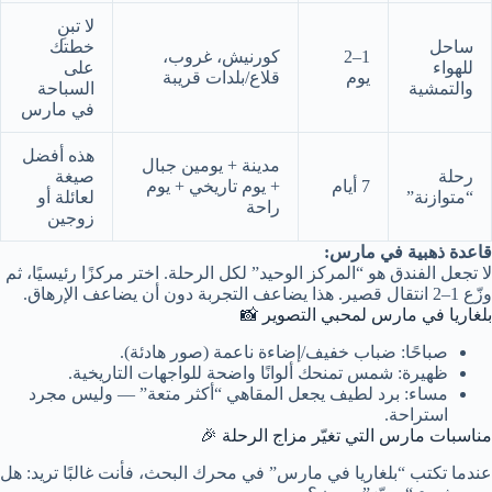
لا تبنِ
ساحل
خطتك
1–2
كورنيش، غروب،
للهواء
على
يوم
قلاع/بلدات قريبة
والتمشية
السباحة
في مارس
هذه أفضل
مدينة + يومين جبال
رحلة
صيغة
7 أيام
+ يوم تاريخي + يوم
“متوازنة”
لعائلة أو
راحة
زوجين
قاعدة ذهبية في مارس:
لا تجعل الفندق هو “المركز الوحيد” لكل الرحلة. اختر مركزًا رئيسيًا، ثم
وزّع 1–2 انتقال قصير. هذا يضاعف التجربة دون أن يضاعف الإرهاق.
بلغاريا في مارس لمحبي التصوير 📸
صباحًا: ضباب خفيف/إضاءة ناعمة (صور هادئة).
ظهيرة: شمس تمنحك ألوانًا واضحة للواجهات التاريخية.
مساء: برد لطيف يجعل المقاهي “أكثر متعة” — وليس مجرد
استراحة.
مناسبات مارس التي تغيّر مزاج الرحلة 🎉
عندما تكتب “بلغاريا في مارس” في محرك البحث، فأنت غالبًا تريد: هل