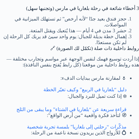
3 أخطاء شائعة في رحلة بلغاريا في مارس (وتجنبها سهل)
حجز فندق بعيد جدًا “لأنه أرخص” ثم تستهلك الميزانية في
المواصلات.
حشر 3 مدن في 4 أيام — هذا يُتعبك ويقتل المتعة.
إهمال خطة بديلة للجبال: يوم واحد سيئ قد يربك كل الرحلة إن
لم تكن مستعدًا.
روابط داخلية ذات صلة (تكمّل لك الصورة) 🔗
إذا أردت توسيع فهمك لنفس الوجهة عبر مواسم وتجارب مختلفة —
هذه روابط داخلية من موقعنا (كل رابط يُفتح بنفس النافذة):
🌷 لمقارنة مارس ببدايات الدفء:
دليل “بلغاريا في الربيع” وكيف تغيّر الخطة
❄️ إذا كنت تميل للبرد والجبال:
قراءة سريعة عن “بلغاريا في الشتاء” وما يبقى من الثلج
🧭 لتأخذ فكرة واقعية “من أرض الواقع”:
مذكّرات “رحلتي إلى بلغاريا” بلمسة تجربة شخصية
💍 للأزواج الذين يريدون نسخة ناعمة من الرحلة: