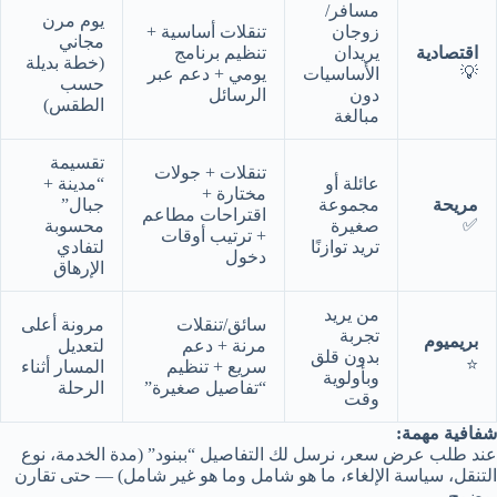
مسافر/
يوم مرن
زوجان
تنقلات أساسية +
مجاني
اقتصادية
يريدان
تنظيم برنامج
(خطة بديلة
💡
الأساسيات
يومي + دعم عبر
حسب
دون
الرسائل
الطقس)
مبالغة
تقسيمة
تنقلات + جولات
عائلة أو
“مدينة +
مختارة +
مريحة
مجموعة
جبال”
اقتراحات مطاعم
✅
صغيرة
محسوبة
+ ترتيب أوقات
تريد توازنًا
لتفادي
دخول
الإرهاق
من يريد
سائق/تنقلات
مرونة أعلى
تجربة
بريميوم
مرنة + دعم
لتعديل
بدون قلق
⭐
سريع + تنظيم
المسار أثناء
وبأولوية
“تفاصيل صغيرة”
الرحلة
وقت
شفافية مهمة:
عند طلب عرض سعر، نرسل لك التفاصيل “ببنود” (مدة الخدمة، نوع
التنقل، سياسة الإلغاء، ما هو شامل وما هو غير شامل) — حتى تقارن
بوضوح.