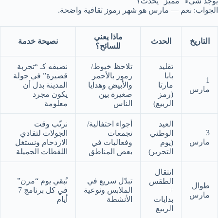
يوجد شيء “مميّز” يحدث؟
الجواب: نعم — مارس هو شهر رموز ثقافية واضحة.
ماذا يعني
التاريخ
الحدث
نصيحة خدمة
للسائح؟
تقليد
تلاحظ خيوط/
نضيفه كـ “تجربة
بابا
رموز بالأحمر
قصيرة” في جولة
1
مارتا
والأبيض وهدايا
المدينة بدل أن
مارس
(رمز
صغيرة بين
يكون مجرد
الربيع)
الناس
معلومة
العيد
أجواء احتفالية/
نرتّب وقت
3
الوطني
تجمعات
الجولات لتفادي
مارس
(يوم
وفعاليات في
الازدحام ونستغل
التحرير)
بعض المناطق
اللقطات الجميلة
انتقال
تبدّل سريع في
نُبقي يوم “مرن”
الطقس
طوال
+
الملابس ونوعية
في كل برنامج 7
مارس
بدايات
الأنشطة
أيام
الربيع