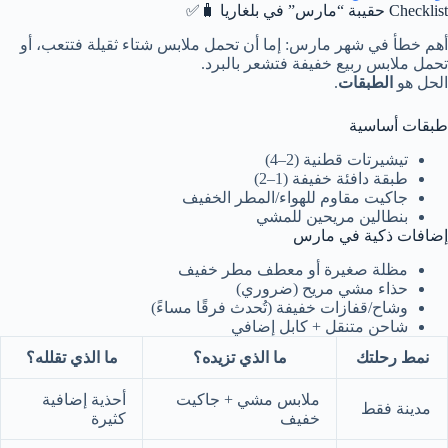
Checklist حقيبة “مارس” في بلغاريا 🧳✅
أهم خطأ في شهر مارس: إما أن تحمل ملابس شتاء ثقيلة فتتعب، أو
تحمل ملابس ربيع خفيفة فتشعر بالبرد.
الحل هو
الطبقات
.
طبقات أساسية
تيشيرتات قطنية (2–4)
طبقة دافئة خفيفة (1–2)
جاكيت مقاوم للهواء/المطر الخفيف
بنطالين مريحين للمشي
إضافات ذكية في مارس
مظلة صغيرة أو معطف مطر خفيف
حذاء مشي مريح (ضروري)
وشاح/قفازات خفيفة (تُحدث فرقًا مساءً)
شاحن متنقل + كابل إضافي
نمط رحلتك
ما الذي تزيده؟
ما الذي تقلله؟
ملابس مشي + جاكيت
أحذية إضافية
مدينة فقط
خفيف
كثيرة