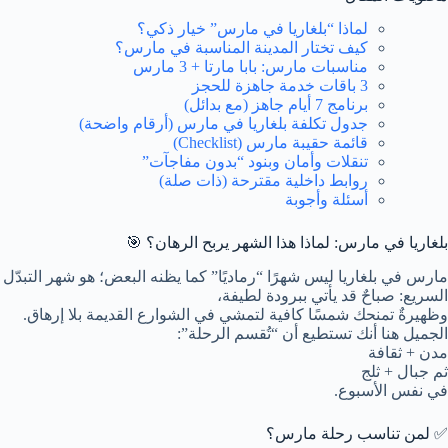
لماذا “بلغاريا في مارس” خيار ذكي؟
كيف تختار المدينة المناسبة في مارس؟
مناسبات مارس: بابا مارتا + 3 مارس
3 باقات خدمة جاهزة للحجز
برنامج 7 أيام جاهز (مع بدائل)
جدول تكلفة بلغاريا في مارس (أرقام واضحة)
قائمة حقيبة مارس (Checklist)
تنقلات وأمان وبنود “بدون مفاجآت”
روابط داخلية مقترحة (ذات صلة)
أسئلة وأجوبة
بلغاريا في مارس: لماذا هذا الشهر يربح الرهان؟ 🎯
مارس في بلغاريا ليس شهرًا “رماديًا” كما يظنه البعض؛ هو شهر التبدّل
السريع: صباحٌ قد يأتي ببرودة لطيفة،
وظهيرةٌ تمنحك شمسًا كافية لتمشي في الشوارع القديمة بلا إرهاق.
الجميل هنا أنك تستطيع أن “تُقسم الرحلة”:
مدن + ثقافة
ثم
جبال + ثلج
في نفس الأسبوع.
✅ لمن تناسب رحلة مارس؟