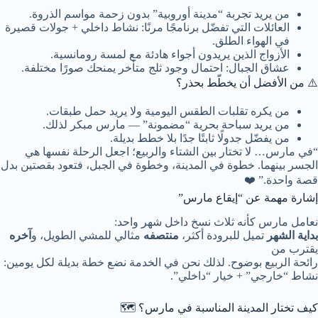
من يريد تجربة “مدينة أوروبية” بدون زحمة مواسم الذروة.
العائلات التي تفضّل برنامجًا مرنًا: نشاط داخلي + جولات قصيرة
في الهواء الطلق.
الأزواج الذين يريدون أجواء هادئة مع لمسة رومانسية.
عشاق الجبال: احتمال وجود ثلج متأخر يمنحك صورًا مختلفة.
⚠️ من الأفضل أن يخطّط بحذر؟
من يكره تقلبات الطقس اليومية ولا يريد حمل طبقات.
من يريد سباحة بحرية “مضمونة” — مارس مبكر لذلك.
من يفضّل جدولًا ثابتًا جدًا بلا خطط بديلة.
“في مارس… لا تختار بين الشتاء والربيع؛ اجعل الرحلة نفسها هي
الجسر بينهما. خطوة في المدينة، وخطوة في الجبل، فتعود بقصتين بدل
قصة واحدة.” ❤️
إشارة مهمة عن “إيقاع مارس”
نعامل مارس كأنه ثلاث نسخ داخل شهر واحد:
بداية الشهر
تميل للبرودة أكثر،
منتصفه
مثالي للمشي الطويل، و
آخره
يقترب من
رائحة الربيع بوضوح. لذلك نحن في الخدمة نضع
خطة بديلة
لكل يومين:
نشاط “خارجي” + خيار “داخلي”.
كيف تختار المدينة المناسبة في مارس؟ 🗺️