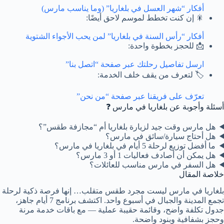
أفكار “شهر العسل في بلغاريا” (وما يناسب مارس)
🎇 إن كنت تخطط لموسم لاحق أيضًا:
أفكار “رأس السنة في بلغاريا” لمن يحب الأجواء الشتوية
📩 للحجز بخطوة واحدة:
ارسل تفاصيل رحلتك عبر صفحة “اتصل بنا”
🏷️ لتعرف من يقف خلف الخدمة:
تعرّف على فريقنا عبر صفحة “من نحن”
أسئلة وأجوبة عن بلغاريا في مارس ❓
هل مارس وقت جيد لزيارة بلغاريا أم “مجازفة طقس”؟
هل أحتاج سيارة/سائق في مارس؟
ما أفضل توزيع لرحلة 5 أيام في بلغاريا في مارس؟
هل يمكن أن أصادف فعاليات 1 أو 3 مارس؟
هل السفر في مارس مناسب للعائلات؟
خلاصة المقال
بلغاريا في مارس ليست مجرد طقس متقلب… إنها فرصة ذكية لرحلة
تجمع المدينة والجبال في أسبوع واحد. اكتشف برنامج 7 أيام جاهز،
جدول تكلفة واضح، وقائمة حقيبة عملية — مع باقات خدمة مرنة
وحجز بشفافية وبنود واضحة.