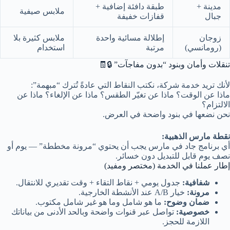
مدينة +
طبقة دافئة إضافية +
ملابس صيفية
جبال
قفازات خفيفة
زوجان
إطلالة مسائية واحدة
ملابس كثيرة بلا
(رومانسي)
مرتبة
استخدام
تنقلات وأمان وبنود “بدون مفاجآت” 🔒🧾
لأنك تريد خدمة شركة، نكتب النقاط التي عادةً تُترك “مبهمة”:
ماذا عن الوقت؟ ماذا عن تغيّر الطقس؟ ماذا عن الإلغاء؟ ماذا عن
الالتزام؟
نحن نضعها في بنود واضحة في العرض.
نقطة مارس الذهبية:
أي برنامج جاد في مارس يجب أن يحتوي “مرونة مخططة” — يوم أو
نصف يوم قابل للتبديل دون خسائر.
إطار عملنا في الخدمة (مختصر ومفيد)
شفافية:
جدول يومي + نقاط التقاء + وقت تقديري للانتقال.
مرونة:
خيار A/B عند الأنشطة الخارجية.
ضمان وضوح:
ما هو شامل وما هو غير شامل مكتوب.
خصوصية:
تواصل عبر قنوات واضحة وبالحد الأدنى من بياناتك
اللازمة للحجز.