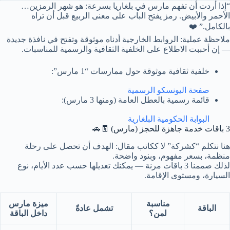
“إذا أردت أن تفهم مارس في بلغاريا بسرعة: هو شهر الرمزين…
الأحمر والأبيض. رمز يفتح الباب على معنى الربيع قبل أن تراه
بالكامل.” ❤️
ملاحظة عملية: الروابط الخارجية أدناه موثوقة وتفتح في نافذة جديدة
— إن أحببت الاطلاع على الخلفية الثقافية والرسمية للمناسبات.
خلفية ثقافية موثوقة حول ممارسات “1 مارس”:
صفحة اليونسكو الرسمية
قائمة رسمية بالعطل العامة (ومنها 3 مارس):
البوابة الحكومية البلغارية
3 باقات خدمة جاهزة للحجز (مارس) 🧾🚗
هنا نتكلم “كشركة” لا ككاتب مقال: الهدف أن تحصل على رحلة
منظمة، بسعر مفهوم، وبنود واضحة.
لذلك صممنا 3 باقات مرنة — يمكنك تعديلها حسب عدد الأيام، نوع
السيارة، ومستوى الإقامة.
مناسبة
ميزة مارس
الباقة
تشمل عادةً
لمن؟
داخل الباقة