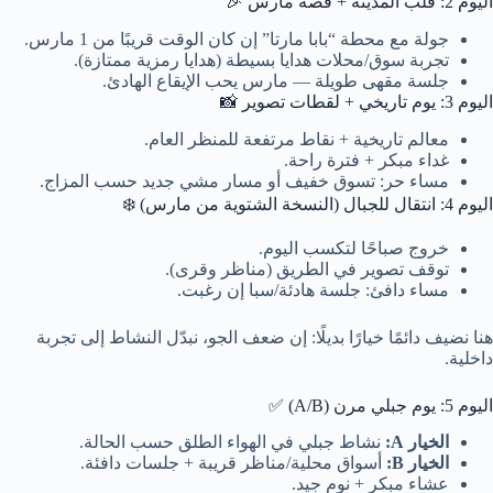
اليوم 2: قلب المدينة + قصة مارس 🎉
جولة مع محطة “بابا مارتا” إن كان الوقت قريبًا من 1 مارس.
تجربة سوق/محلات هدايا بسيطة (هدايا رمزية ممتازة).
جلسة مقهى طويلة — مارس يحب الإيقاع الهادئ.
اليوم 3: يوم تاريخي + لقطات تصوير 📸
معالم تاريخية + نقاط مرتفعة للمنظر العام.
غداء مبكر + فترة راحة.
مساء حر: تسوق خفيف أو مسار مشي جديد حسب المزاج.
اليوم 4: انتقال للجبال (النسخة الشتوية من مارس) ❄️
خروج صباحًا لتكسب اليوم.
توقف تصوير في الطريق (مناظر وقرى).
مساء دافئ: جلسة هادئة/سبا إن رغبت.
هنا نضيف دائمًا خيارًا بديلًا: إن ضعف الجو، نبدّل النشاط إلى تجربة
داخلية.
اليوم 5: يوم جبلي مرن (A/B) ✅
الخيار A:
نشاط جبلي في الهواء الطلق حسب الحالة.
الخيار B:
أسواق محلية/مناظر قريبة + جلسات دافئة.
عشاء مبكر + نوم جيد.