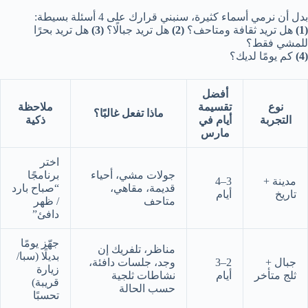
بدل أن نرمي أسماء كثيرة، سنبني قرارك على 4 أسئلة بسيطة:
(1)
هل تريد ثقافة ومتاحف؟
(2)
هل تريد جبالًا؟
(3)
هل تريد بحرًا
للمشي فقط؟
(4)
كم يومًا لديك؟
أفضل
نوع
تقسيمة
ملاحظة
ماذا تفعل غالبًا؟
التجربة
أيام في
ذكية
مارس
اختر
جولات مشي، أحياء
برنامجًا
مدينة +
3–4
قديمة، مقاهي،
“صباح بارد
تاريخ
أيام
متاحف
/ ظهر
دافئ”
جهّز يومًا
مناظر، تلفريك إن
بديلًا (سبا/
جبال +
2–3
وجد، جلسات دافئة،
زيارة
ثلج متأخر
أيام
نشاطات ثلجية
قريبة)
حسب الحالة
تحسبًا