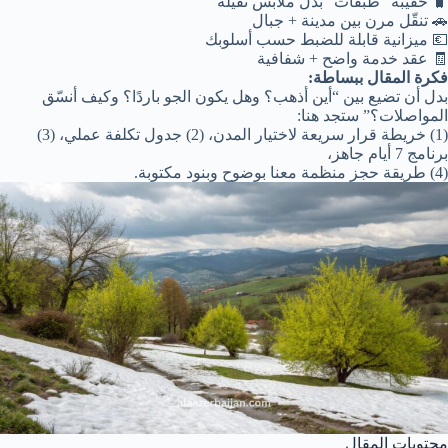
🧳 حقيبة “طبقات” بدل ملابس ثقيلة
🚗 تنقّل مرن بين مدينة + جبال
💶 ميزانية قابلة للضبط حسب أسلوبك
🧾 عقد خدمة واضح + شفافية
فكرة المقال ببساطة:
بدل أن تضيع بين “أين أذهب؟ وهل يكون الجو باردًا؟ وكيف أنسّق
المواصلات؟” ستجد هنا:
(1) خريطة قرار سريعة لاختيار المدن، (2) جدول تكلفة عملي، (3)
برنامج 7 أيام جاهز،
(4) طريقة حجز منظمة معنا بوضوح وبنود مكتوبة.
محتويات المقال