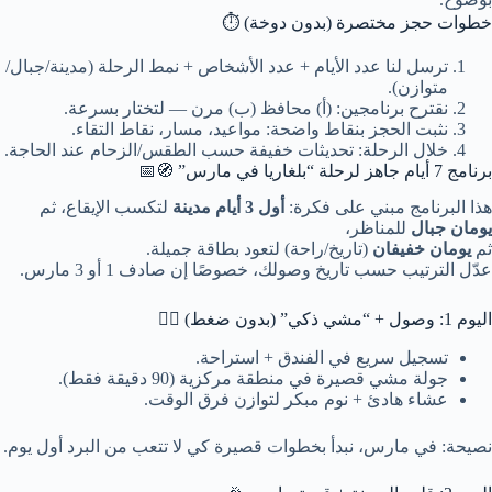
خطوات حجز مختصرة (بدون دوخة) ⏱️
ترسل لنا عدد الأيام + عدد الأشخاص + نمط الرحلة (مدينة/جبال/
متوازن).
نقترح برنامجين: (أ) محافظ (ب) مرن — لتختار بسرعة.
نثبت الحجز بنقاط واضحة: مواعيد، مسار، نقاط التقاء.
خلال الرحلة: تحديثات خفيفة حسب الطقس/الزحام عند الحاجة.
برنامج 7 أيام جاهز لرحلة “بلغاريا في مارس” 🧭📅
هذا البرنامج مبني على فكرة:
أول 3 أيام مدينة
لتكسب الإيقاع، ثم
يومان جبال
للمناظر،
ثم
يومان خفيفان
(تاريخ/راحة) لتعود بطاقة جميلة.
عدّل الترتيب حسب تاريخ وصولك، خصوصًا إن صادف 1 أو 3 مارس.
اليوم 1: وصول + “مشي ذكي” (بدون ضغط) 🚶‍♂️
تسجيل سريع في الفندق + استراحة.
جولة مشي قصيرة في منطقة مركزية (90 دقيقة فقط).
عشاء هادئ + نوم مبكر لتوازن فرق الوقت.
نصيحة: في مارس، نبدأ بخطوات قصيرة كي لا تتعب من البرد أول يوم.