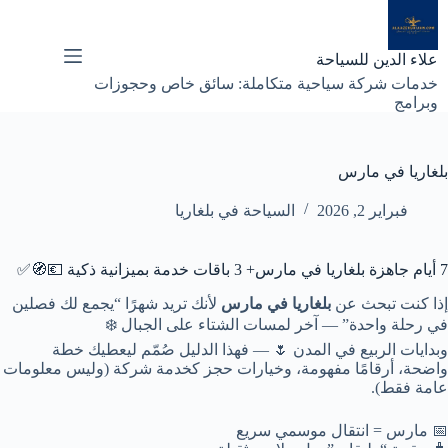
لتجاوز
لى
لمحتوى
علاء الدين للسياحة
خدمات شركة سياحية متكاملة: سائق خاص وحجوزات
وبرامج
بلغاريا في مارس
فبراير 2, 2026
السياحة في بلغاريا
7 أيام جاهزة بلغاريا في مارس+ 3 باقات خدمة بميزانية ذكية 💶🧭✅
إذا كنت تبحث عن
بلغاريا في مارس
لأنك تريد شهرًا “يجمع لك فصلين
في رحلة واحدة” — آخر لمسات الشتاء على الجبال ❄️
وبدايات الربيع في المدن 🌷 — فهذا الدليل صُمّم ليعطيك خطة
واضحة، أرقامًا مفهومة، وخيارات حجز كخدمة شركة (وليس معلومات
عامة فقط).
📅 مارس = انتقال موسمي سريع