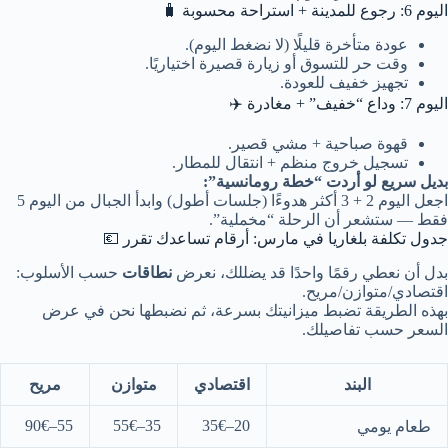
اليوم 6: رجوع للمدينة + استراحة محسوبة 🧳
عودة متأخرة قليلًا (لا نضغط اليوم).
وقت حر للتسوق أو زيارة قصيرة اختياريًا.
تجهيز خفيف للعودة.
اليوم 7: وداع “خفيف” + مغادرة ✈️
قهوة صباحية + مشي قصير.
تسجيل خروج منظم + انتقال للمطار.
بديل سريع لو أردت “خطة رومانسية”:
اجعل اليوم 2 + 3 أكثر هدوءًا (جلسات أطول) وابدأ الجبال من اليوم 5
فقط — ستشعر أن الرحلة “مخملية”.
جدول تكلفة بلغاريا في مارس: أرقام تساعدك تقرر 💶
بدل أن نعطي رقمًا واحدًا قد يضللك، نعرض
نطاقات
حسب الأسلوب:
اقتصادي/متوازن/مريح.
بهذه الطريقة تضبط ميزانيتك بسرعة، ثم نضبطها نحن في عرض
السعر حسب تفاصيلك.
البند
اقتصادي
متوازن
مريح
55–90€
35–55€
20–35€
طعام يومي