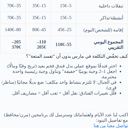
35–70€
15–35€
5–15€
تنقلات داخلية
35–70€
15–35€
5–15€
أنشطة/تذاكر
80–140€
45–80€
25–45€
إقامة (للشخص/اليوم)
المجموع اليومي
110–
205–
55–110€
370€
205€
التقريبي
كيف تخفّض التكلفة في مارس بدون أن “تفسد المتعة”؟
اختر فندقًا بموقع عملي بدل فندق فخم بعيد (تربح وقتًا ومالًا).
اجعل 1–2 وجبة يوميًا “خفيفة” وتناول وجبة رئيسية واحدة
محترمة.
في الجبال: لا تلتزم بنشاط واحد مكلف؛ ضع بديلًا مجانيًا (مناظر/
قرى).
قلّل تغييرات الفنادق: نقل أقل = تعب أقل = مصاريف أقل.
جاهز تأخذ عرض سعر مُفصّل؟ ✅
اكتب لنا عدد الأيام واهتماماتك وسنرسل لك برنامجين (مرن/محافظ)
مع تفاصيل البنود:
تواصل معنا من هنا