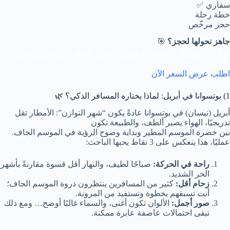
سفاري ✅
خطة رحلة
حجز مرخّص
جاهز نحولها لحجز؟
🎯
اترك لنا: المسار + الإقامة + النقل + جدول الأيام… ونرجع لك بخيارات
واضحة.
اطلب عرض السعر الآن
1) بوتسوانا في أبريل: لماذا يختاره المسافر الذكي؟ 🌿
أبريل (نيسان) في بوتسوانا عادةً يكون “شهر التوازن”: الأمطار تقل
تدريجيًا، الهواء يصير ألطف، والطبيعة تكون
بين خضرة الموسم المطير وبداية وضوح الرؤية في الموسم الجاف.
عمليًا، هذا ينعكس على 3 نقاط يحبها الباحث:
راحة في الحركة:
صباحًا لطيف، والنهار أقل قسوة مقارنةً بأشهر
الحر الشديد.
زحام أقل:
كثير من المسافرين ينتظرون ذروة الموسم الجاف؛
أنت تسبقهم بخطوة وتستفيد من المرونة.
صور أجمل:
الألوان تكون أغنى، والسماء غالبًا أوضح… ومع ذلك
تبقى احتمالات عاصفة عابرة ممكنة.