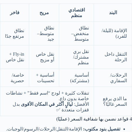
اقتصادي
البند
مريح
فاخر
منظم
نطاق
نطاق
الإقامة (لليلة/
نطاق
منخفض–
متوسط–
للفرد)
مرتفع جدًا
متوسط
جيد
نقل بري
التنقل داخل
نقل خاص
Fly-in +
مشترك/
الرحلة
أو مزيج
نقل خاص
منظم
الرحلات/
أساسية
أساسية +
خاصة/
السفاري
(مشتركة)
تحسينات
حصرية
تنقلات كثيرة + لودج “اسم فقط” + نشاطات
ما الذي يرفع
خاصة بدون داعٍ.
السعر غالبًا؟
الأفضل:
ليالٍ أكثر في المكان الأقوى
بدل
قفزات متعددة ✅
4 قواعد نضمن بها شفافية السعر (عمليًا)
تفصيل بنود مكتوب:
الإقامة/التنقل/الرحلات/الرسوم/الوجبات.