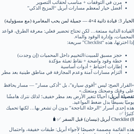
مرن في التوقفات + مناسب لحقائب التصوير
أفضل خيار لمعظم مسارات أبريل “المزيج الذكي”
الخيار 3: قيادة ذاتية 4×4 — جميلة لمن يحب المغامرة (مع مسؤولية)
القيادة الذاتية ممتعة… لكن تحتاج تحضير فعلي: معرفة الطرق، قواعد
المحميات، وإدارة الوقود والماء.
إذا اخترتها، هذه “Checklist” سريعة:
حجز مسبق للمبيت/التخييم داخل المحميات (إن وجدت)
خطة وقود واضحة + نقاط تعبئة مؤكدة
إطارات احتياط + أدوات أساسية
التزام مسارات آمنة وعدم المجازفة في مناطق طينية بعد مطر
«القرار الصح: ليس “أقوى سيارة”، بل “أذكى مسار” — مسار يحافظ
على وقتك وصحتك ومتعتك.»
تفصيلة أبريل:
أحيانًا تتغير الأرض بعد مطر خفيف؛ لذلك نترك هامشًا
يوميًا بسيطًا بدل ضغط المواعيد.
هذه إحدى أسرار “الرحلة الناجحة” بدون أن تشعر بها… لكنها تحميك
كثيرًا ✅
8) Checklist أبريل (نيسان) قبل السفر ✅🧳
هذه القائمة مصممة خصيصًا لأجواء أبريل: طبقات خفيفة، واحتمال