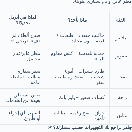
مطر عابر، وأيام سفاري طويلة.
لماذا في أبريل
الفئة
ماذا تأخذ؟
تحديدًا؟
جاكيت خفيف + طبقات +
صباح ألطف ثم
ملابس
قبعة + لون محايد
دفء تدريجي ✅
حماية للعدسة + كيس مقاوم
مطر عابر/غبار
تصوير
للماء
محتمل
طارد حشرات + أدوية
سفر سفاري
صحة
شخصية + استشارة طبيب
يتطلب احتياطات
سفر
عامة
بعض المناطق
راحة
كشاف صغير + باور بانك
بعيدة عن الخدمات
جواز + نسخ رقمية + بيانات
لتسهيل أي إجراء
وثائق
تأمين
أو طارئ
جاهز نراجع لك التجهيزات حسب مسارك؟ ✅