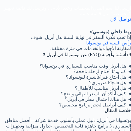
أرسل لنا اسم المدن/المحميات وعدد الأيام… ونرسل لك قائمة تجهيز
“مخصصة” بدل قائمة عامة.
تواصل الآن
ربط داخلي (موسمي):
إذا تحب فكرة السفر في نهاية السنة بدل أبريل، شوف
رأس السنة في بوتسوانا
لمقارنة الأجواء والخدمات في فترة مختلفة.
9) أسئلة وأجوبة (FAQ) عن بوتسوانا في أبريل ❓
هل أبريل وقت مناسب للسفاري في بوتسوانا؟
كم يومًا أحتاج لرحلة ناجحة؟
هل أحتاج فيزا/تأشيرة لبوتسوانا؟
هل Fly-in ضروري؟
هل أبريل مناسب للأطفال؟
كيف أتأكد أن السعر النهائي واضح؟
هل هناك احتمال مطر في أبريل؟
كيف أتواصل لحجز برنامج مخصص؟
خلاصة المقال
بوتسوانا في أبريل: دليل عملي بأسلوب خدمة شركة—أفضل مناطق
السفاري، 3 برامج جاهزة قابلة للتخصيص، جداول ميزانية وتجهيزات