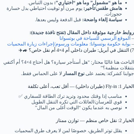
ما هو “مشمول” وما هو “اختياري”:
بدون التباس.
هامش طقس/تأخير:
يوم مرن أو توقيت احتياطي بدل خسارة
حجوزات.
سياسة إلغاء واضحة:
قبل الدفعة وليس بعدها.
روابط خارجية موثوقة داخل المقال (تفتح نافذة جديدة):
–
الموقع الرسمي للسياحة في بوتسوانا
–
بوابة حكومة بوتسوانا: معلومات ورسوم/إجراءات زيارة المحميات
7) التنقل في أبريل: طيران داخلي أم 4×4 أم نقل خاص؟ 🚙✈️
الباحث هنا غالبًا محتار: “هل أستأجر سيارة؟ هل أحتاج 4×4؟ أم أكتفي
بتنقلات منظمة؟”
جوابنا كشركة: يعتمد على
نوع المسار
لا على الحماس فقط.
الخيار 1: Fly-in (طيران داخلي) — أقل تعب، أعلى تكلفة
مناسب إذا وقتك محدود وتريد ترك الطاقة للسفاري ✅
قوي للعرسان/العائلات التي تكره التنقل الطويل
نوصي به عندما يكون “الوقت أغلى من المال”
الخيار 2: نقل خاص منظم — توازن ممتاز
يقلل توتر الطريق، خصوصًا لمن لا يعرف طرق المحميات