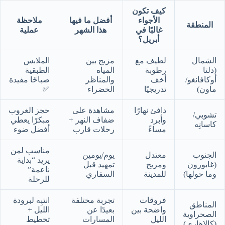
كيف تكون
الأجواء
أفضل ما فيها
ملاحظة
المنطقة
غالبًا في
هذا الشهر
عملية
أبريل؟
الشمال
لطيف مع
مزيج بين
الملابس
(دلتا
رطوبة
المياه
الطبقية
أوكافانغو/
أخف
والمناظر
صباحًا مفيدة
✅
ماون)
تدريجيًا
الخضراء
دافئ نهارًا
مشاهدة على
حجز الغروب
تشوبي/
وأبرد
ضفاف النهر +
مبكرًا يعطي
كاسانِه
مساءً
رحلات قارب
أفضل ضوء
مناسب لمن
الجنوب
معتدل
يوم/يومين
يريد “بداية
(غابورون
ومريح
تمهيد قبل
ناعمة”
وما حولها)
للمدينة
السفاري
للرحلة
فروقات
تجربة مختلفة
انتبِه لبرودة
المناطق
واضحة بين
بعيدًا عن
الليل +
الصحراوية
الليل
المسارات
تخطيط
(كالاهاري)