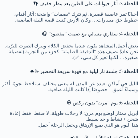
اللحظة 3: آثار حيوانات على الطين بعد مطر خفيف 👣
أحيانًا تمر عاصفة قصيرة، ثم تترك “بصمات” واضحة: آثار أقدام،
خطوط جرّ، مسارات… وكأن الأرض كتبت قصة الليلة الماضية.
اللحظة 4: سفاري مسائي مع صمت “مقصود” 🎧
بعض أجمل المشاهد تكون عندما نخفض الكلام ونترك الصوت للبرّية.
نحن عادةً نضيف هذه “الدقيقة الصامتة” كجزء من التجربة (تفصيلة
صغيرة… لكنها تغير كل شيء ✅).
اللحظة 5: جلسة نار ليلية مع قهوة سريعة التحضير ☕🔥
الليل في أماكن بعيدة عن المدن له معنى مختلف. ستلاحظ نجومًا أكثر
وسماءً أعمق—خصوصًا إذا كانت الليلة صافية.
اللحظة 6: يوم “مرن” بدون ركض 🧭
أبريل ممتاز لوضع يوم مرن: لا رحلات طويلة، لا ضغط. فقط إعادة
شحن + نشاط واحد بسيط.
هذا اليوم هو الذي يمنع الإرهاق ويجعل الرحلة أجمل.