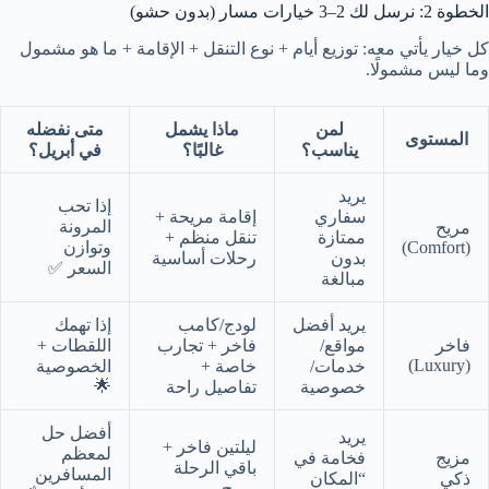
الخطوة 2: نرسل لك 2–3 خيارات مسار (بدون حشو)
كل خيار يأتي معه: توزيع أيام + نوع التنقل + الإقامة + ما هو مشمول
وما ليس مشمولًا.
لمن
ماذا يشمل
متى نفضله
المستوى
يناسب؟
غالبًا؟
في أبريل؟
يريد
إذا تحب
سفاري
إقامة مريحة +
المرونة
مريح
ممتازة
تنقل منظم +
(Comfort)
وتوازن
بدون
رحلات أساسية
السعر ✅
مبالغة
يريد أفضل
لودج/كامب
إذا تهمك
فاخر
مواقع/
فاخر + تجارب
اللقطات +
(Luxury)
خدمات/
خاصة +
الخصوصية
🌟
خصوصية
تفاصيل راحة
أفضل حل
يريد
ليلتين فاخر +
لمعظم
مزيج
فخامة في
باقي الرحلة
المسافرين
ذكي
“المكان
مريح