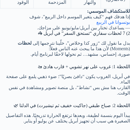
والنهار
المزدحمة
الوقود
للاستكشاف الموسمي:
إذا هدفك فهم “كيف يتغير الموسم داخل الربيع”، شوف
بوتسوانا في الربيع
— يساعدك تختار بين أبريل/مايو/يونيو على مزاجك.
2) 7 لحظات سفاري “تستحق السفر” في أبريل 🦓
بدل ما نقول لك “زور كذا وخلاص”، خلّينا نترجمها إلى
لحظات
(Moments) لأن هذا ما يبحث عنه الناس فعلاً:
صورة، إحساس، مشهد… ثم نحولها لاحقًا لبرنامج أيام.
اللحظة 1: غروب على نهر تشوبي + قارب هادئ 🚤
في أبريل، الغروب يكون “دافئ بصريًا”؛ ضوء ذهبي يلمع على صفحة
الماء.
القارب هنا مش بس “نشاط”، بل منصة تصوير ومشاهدة في نفس
الوقت.
اللحظة 2: صباح طبقي (جاكيت خفيف ثم تيشيرت) في الدلتا 🌿
يبدأ اليوم بنسمة لطيفة، وبعدها ترتفع الحرارة تدريجيًا. هذه التفاصيل
الصغيرة هي سبب أن تجهيز أبريل يختلف عن يوليو أو يناير.