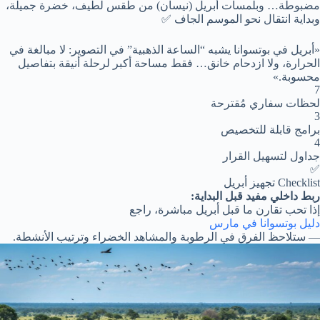
مضبوطة… وبلمسات أبريل (نيسان) من طقس لطيف، خضرة جميلة،
وبداية انتقال نحو الموسم الجاف ✅
«أبريل في بوتسوانا يشبه “الساعة الذهبية” في التصوير: لا مبالغة في
الحرارة، ولا ازدحام خانق… فقط مساحة أكبر لرحلة أنيقة بتفاصيل
محسوبة.»
7
لحظات سفاري مُقترحة
3
برامج قابلة للتخصيص
4
جداول لتسهيل القرار
✅
Checklist تجهيز أبريل
ربط داخلي مفيد قبل البداية:
إذا تحب تقارن ما قبل أبريل مباشرة، راجع
دليل بوتسوانا في مارس
— ستلاحظ الفرق في الرطوبة والمشاهد الخضراء وترتيب الأنشطة.