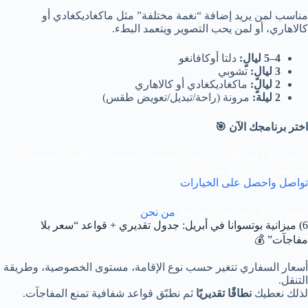
مناسب لمن يريد إضافة “نغمة مختلفة” مثل ماكغاديكغادي أو
كالاهاري، أو لمن يحب التصوير ويتعمد البطء.
4–5 ليالٍ:
دلتا أوكافانغو
3 ليالٍ:
تشوبي
2 ليالٍ:
ماكغاديكغادي أو كالاهاري
2 ليلة:
مرونة (راحة/تبديل/تعويض طقس)
اختر برنامجك الآن 🎯
أرسل لنا: (عدد الأيام + عدد الأشخاص + مستوى الإقامة) وسنبني لك
نسختين: “مريح” و“مزيج ذكي”.
تواصل واحصل على الخيارات
للتعرّف على طريقتنا وفريقنا:
من نحن
6) ميزانية بوتسوانا في أبريل: جدول تقديري + قواعد “سعر بلا
مفاجآت” 💰
أسعار السفاري تتغير حسب نوع الإقامة، مستوى الخصوصية، وطريقة
التنقل.
لذلك نعطيك
نطاقًا تقديريًا
ثم نطبّق قواعد شفافية تمنع المفاجآت.