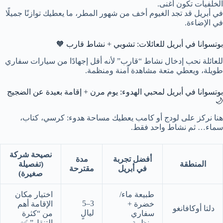
الخلفيات تكون أغنى.
في أبريل قد تجد الغيوم أخف من شهور المطر، ما يعطيك توازنًا جميلًا
في الإضاءة.
بوتسوانا في أبريل للعائلات: تشوبي + نشاط قارب 🧡
للعائلة نحب إدخال نشاط “قارب” لأنه أقل إجهادًا من سيارات سفاري
طويلة، ويعطي متعة مشاهدة آمنة ومنظمة.
بوتسوانا في أبريل لمحبي الهدوء: يوم مرن + إقامة بعيدة عن الضجيج
🌙
هنا نركز على لودج أو كامب يعطيك مساحة هدوء: كرسي، كتاب،
سماء… ثم نشاط واحد فقط.
نصيحة شركة
أفضل تجربة
مدة
المنطقة
(تفصيلة
في أبريل
مقترحة
صغيرة)
طبيعة ماء/
اختيار مكان
3–5
خضرة +
الإقامة أهم
دلتا أوكافانغو
ليالٍ
سفاري
من “كثرة
منظمة
التنقل” ✅