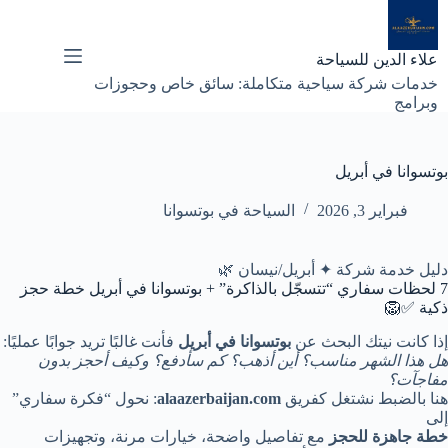
لتجاوز
لى
لمحتوى
علاء الدين للسياحة
خدمات شركة سياحية متكاملة: سائق خاص وحجوزات
وبرامج
بوتسوانا في أبريل
فبراير 3, 2026
السياحة في بوتسوانا
دليل خدمة شركة ✦ أبريل/نيسان 🌿
7 لحظات سفاري “تتسجّل بالذاكرة” + بوتسوانا في أبريل خطة حجز
ذكية ✅🦁
إذا كانت نيتك البحث عن
بوتسوانا في أبريل
فأنت غالبًا تريد جوابًا عمليًا:
هل هذا الشهر مناسب؟ أين أذهب؟ كم سأدفع؟ وكيف أحجز بدون
مفاجآت؟
هنا بالضبط نشتغل كفريق
alaazerbaijan.com
: نحول “فكرة سفاري”
إلى
خطة جاهزة للحجز
مع تفاصيل واضحة، خيارات مرنة، وتجهيزات