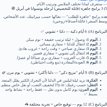
— ستعرف لماذا تختلف الملابس وترتيب الأيام.
5) 3 برامج جاهزة (قابلة للتخصيص) لرحلة بوتسوانا في أبريل 🧭
هذه برامج “جاهزة للطلب” — نعدّلها حسب ميزانيتك، عدد الأشخاص،
ونمط السفر (عائلة/أصدقاء/زوجين).
البرنامج (A): 6 أيام ذكية — دلتا + تشوبي ✅
اليوم 1:
وصول + ليلة ترتيب خفيفة + نوم مبكر.
اليوم 2:
انتقال للدلتا + سفاري مسائي.
اليوم 3:
سفاري صباحي + وقت راحة + غروب هادئ.
اليوم 4:
انتقال إلى تشوبي + سفاري قصير.
اليوم 5:
قارب الغروب + سفاري بري صباحًا أو عصرًا.
اليوم 6:
العودة/المغادرة (مع وقت احتياطي).
البرنامج (B): 9 أيام “مزيج ذكي” — دلتا (أكثر) + تشوبي + يوم مرن 🌿
الفكرة:
نزيد ليلة/ليلتين في الدلتا لأن التحرك الكثير يقلل المتعة.
التنقل:
حسب رغبتك: Fly-in لتخفيف التعب، أو نقل خاص منظم.
اليوم المرن:
يوم كامل بدون نقل — فقط راحة + نشاط واحد
بسيط ✅
البرنامج (C): 12 يوم — توقيع خاص + تجربة مختلفة 🦓