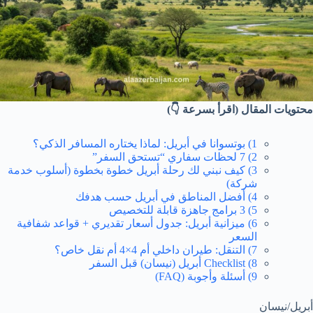
محتويات المقال (اقرأ بسرعة 👇)
1) بوتسوانا في أبريل: لماذا يختاره المسافر الذكي؟
2) 7 لحظات سفاري “تستحق السفر”
3) كيف نبني لك رحلة أبريل خطوة بخطوة (أسلوب خدمة
شركة)
4) أفضل المناطق في أبريل حسب هدفك
5) 3 برامج جاهزة قابلة للتخصيص
6) ميزانية أبريل: جدول أسعار تقديري + قواعد شفافية
السعر
7) التنقل: طيران داخلي أم 4×4 أم نقل خاص؟
8) Checklist أبريل (نيسان) قبل السفر
9) أسئلة وأجوبة (FAQ)
أبريل/نيسان