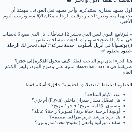
اللحظة 7: لقطة “الأول والأخير” 📸
أول مشهد سفاري ستتذكره، وآخر مشهد قبل العودة… مهمتنا أن
نجعلهما مضبوطين: اختيار توقيت الرحلة، مكان الإقامة، وترتيب اليوم
الأخير.
«البرنامج القوي ليس الذي يحشر 12 نشاطًا… بل الذي يضع 6 لحظات
في أماكنها الصحيحة، ويترك للدهشة مساحة تتنفس.»
3) بوتسوانا في أبريل بأسلوب “خدمة شركة”: كيف نحجز لك الرحلة
خطوة بخطوة ✅
هنا الجزء الذي يهم الباحث فعليًا:
كيف تتحول الفكرة إلى حجز؟
طريقتنا في alaazerbaijan.com مبنية على وضوح البنود، وليس الكلام
العام.
الخطوة 1: نلتقط “تفضيلاتك الحقيقية” خلال 6 أسئلة فقط
عدد الأيام المتاحة؟
هل تفضّل مسار طيران داخلي (Fly-in) أم برّي؟
مستوى الإقامة: مريح / فاخر / مزيج؟
أولوية الرحلة: حياة برية؟ تصوير؟ راحة؟ عائلة؟
هل تريد مرشد عربي/مرافقة منظمة؟
سقف ميزانية واقعي (مفتوح/محدد/مدروس)؟