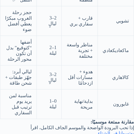
حجز رحلة
2–3
قارب +
الغروب مبكرًا
تشوبي
ليالٍ
سفاري بري
يعطي أفضل
ضوء
أضفها
مناظر واسعة
1–2
“كتوقيع” بدل
ماكغاديكغادي
+ تجربة
ليلة
أن تكون
مختلفة
محور الرحلة
هدوء +
ليالي أبرد:
2–3
كالاهاري
مسارات أقل
جهّز طبقات +
ليالٍ
ازدحامًا
شحن طاقة
مناسبة لمن
0–1
بداية/نهاية
يريد يوم
غابورون
ليلة
مريحة
ترتيب قبل
السفاري
مقارنة ممتعة موسميًا:
إذا تحب البرودة الواضحة والموسم الجاف الكامل، اقرأ
بوتسوانا في الشتاء