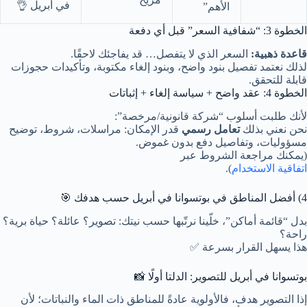
في أبريل 👌
الأهم”
الخطوة 3: “شفافية السعر” قبل أي دفعة
قاعدة ذهبية:
السعر الذي لا يتفصل… قد يفاجئك لاحقًا.
لذلك نعتمد تفصيل بنود واضح، وبنود إلغاء مكتوبة، وتأكيدات حجوزات
قابلة للتحقق.
الخطوة 4: عقد واضح + سياسة إلغاء + إثباتات
لأنك طلبت أسلوب “شركة قانونية/مرخصة”:
نحن نعني بذلك
تعامل رسمي
قدر الإمكان: مراسلات، شروط، توضيح
مسؤوليات، وتفاصيل دفع بدون غموض.
(يمكنك مراجعة الشروط عبر
اتفاقية الاستخدام
).
4) أفضل المناطق في بوتسوانا في أبريل حسب هدفك 🎯
بدل “قائمة أماكن”، خلّينا نرتّبها حسب نيتك: تصوير؟ عائلة؟ حياة برية؟
راحة؟
هذا يسهل القرار بسرعة ✅
بوتسوانا في أبريل للتصوير: الدلتا أولًا 📸
إذا التصوير هدف، فالأولوية عادةً للمناطق ذات الماء والنباتات؛ لأن