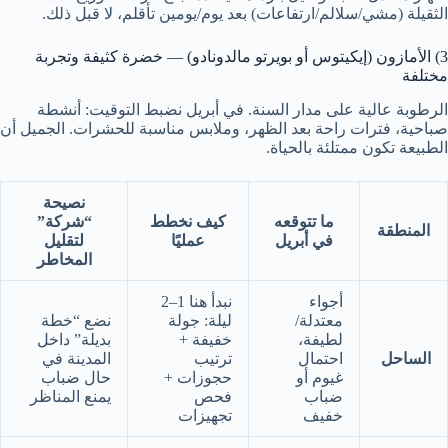
الثقيلة (مشي/سلالم/ارتفاعات) بعد يوم/يومين تأقلم، لا قبل ذلك.
3) الأمازون (إيكيتوس أو بويرتو مالدونادو) — خضرة كثيفة وتجربة
مختلفة
الرطوبة عالية على مدار السنة. في أبريل نضبط التوقيت: أنشطة
صباحية، فترات راحة بعد الظهر، وملابس مناسبة للحشرات. الجميل أن
الطبيعة تكون ممتلئة بالحياة.
نصيحة
ما تتوقعه
كيف نخطط
“شركة”
المنطقة
في أبريل
عمليًا
لتقليل
المخاطر
أجواء
نبدأ هنا 1–2
معتدلة/
ليلة: جولة
نضع “خطة
لطيفة،
خفيفة +
بديلة” داخل
الساحل
احتمال
ترتيب
المدينة في
غيوم أو
حجوزات +
حال ضباب
ضباب
فحص
يمنع المناظر
خفيف
تجهيزات