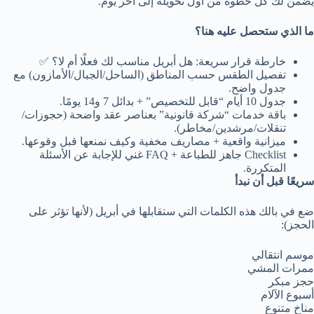
يضمن لك كل خطوة من أول تحويلة إلى آخر يوم.
ما الذي ستحصل عليه هنا؟
خارطة قرار سريعة: هل أبريل مناسب لك فعلًا أم لا؟ ✅
تفصيل الطقس حسب المناطق (الساحل/الجبال/الأمازون) مع
جدول واضح.
جدول 10 أيام “قابل للتخصيص” + بدائل 7 و14 يومًا.
باقة خدمات “شركة قانونية” بعناصر عقد واضحة (حجوزات/
تنقلات/مرشدين/مخاطر).
ميزانية واقعية + مصاريف مخفية وكيف نمنعها قبل وقوعها.
Checklist جاهز للطباعة + FAQ غني للإجابة عن الأسئلة
المتكررة.
سريعًا قبل أن نبدأ
ضع في بالك هذه الكلمات التي ستقابلها في أبريل (لأنها تؤثر على
الحجز):
موسم انتقالي
ممرات المشي
حجز مبكر
أسبوع الآلام
مناخ متنوع