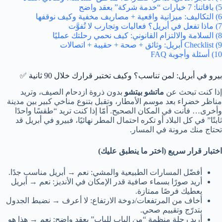
5) باقاتنا: 7 خيارات “خدمة شركة” بعقد واضح
6) التكاليف: ميزانية واقعية + مصاريف مخفية وكيف نوقفها
7) ماذا تفعل في أبريل؟ فعاليات وتجارب لا تُفوَّت
8) السلامة والالتزام القانوني: كيف نحمي رحلتك عمليًا
9) Checklist أبريل: وثائق + صحة + حقيبة + اتصالات
10) أسئلة وأجوبة FAQ
بيرو في أبريل: لمن تناسب؟ وكيف تختبر قرارك خلال 90 ثانية ✅
إذا كنت تبحث عن
ماتشو بيتشو
بدون ذروة ازدحام الصيف، وتريد
مناظر خضراء بعد موسم الأمطار، وتقبل بتنوع مناخي كبير بين مدينة
وأخرى… فأنت في المكان الصحيح. أمّا إذا كنت تريد “طقسًا واحدًا
ثابتًا” في كل البلاد أو تكره احتمال المطر نهائيًا، فبيرو في أبريل قد
تحتاج منك مرونة في المسار.
اختبار قرار سريع (اختر ما ينطبق عليك)
أفضّل المسارات الطبيعية والمشي:
نعم
→ أبريل مناسب جدًا.
أريد صورًا بسماء صافية قدر الإمكان في الأنديز:
نعم
→ أبريل
يعطيك فرصًا ممتازة.
أخاف من المرتفعات/دوخة الارتفاع:
لا أعرف
→ نضبط الجدول
بتدرّج وتقييم صحي.
أريد رحلة منظمة “من الباب للباب” بعقد واضح:
نعم
→ هذا هو