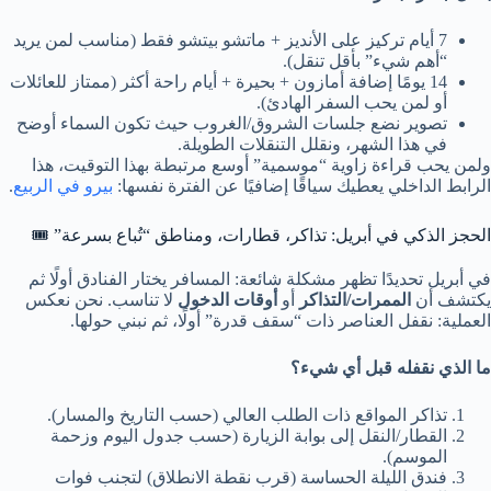
7 أيام
تركيز على الأنديز + ماتشو بيتشو فقط (مناسب لمن يريد
“أهم شيء” بأقل تنقل).
14 يومًا
إضافة أمازون + بحيرة + أيام راحة أكثر (ممتاز للعائلات
أو لمن يحب السفر الهادئ).
تصوير
نضع جلسات الشروق/الغروب حيث تكون السماء أوضح
في هذا الشهر، ونقلل التنقلات الطويلة.
ولمن يحب قراءة زاوية “موسمية” أوسع مرتبطة بهذا التوقيت، هذا
الرابط الداخلي يعطيك سياقًا إضافيًا عن الفترة نفسها:
بيرو في الربيع
.
الحجز الذكي في أبريل: تذاكر، قطارات، ومناطق “تُباع بسرعة” 🎟️
في أبريل تحديدًا تظهر مشكلة شائعة: المسافر يختار الفنادق أولًا ثم
يكتشف أن
الممرات/التذاكر
أو
أوقات الدخول
لا تناسب. نحن نعكس
العملية: نقفل العناصر ذات “سقف قدرة” أولًا، ثم نبني حولها.
ما الذي نقفله قبل أي شيء؟
تذاكر المواقع ذات الطلب العالي (حسب التاريخ والمسار).
القطار/النقل إلى بوابة الزيارة (حسب جدول اليوم وزحمة
الموسم).
فندق الليلة الحساسة (قرب نقطة الانطلاق) لتجنب فوات