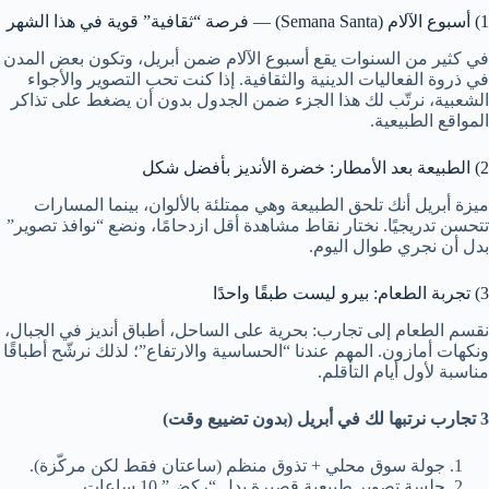
1) أسبوع الآلام (Semana Santa) — فرصة “ثقافية” قوية في هذا الشهر
في كثير من السنوات يقع أسبوع الآلام ضمن أبريل، وتكون بعض المدن
في ذروة الفعاليات الدينية والثقافية. إذا كنت تحب التصوير والأجواء
الشعبية، نرتّب لك هذا الجزء ضمن الجدول بدون أن يضغط على تذاكر
المواقع الطبيعية.
2) الطبيعة بعد الأمطار: خضرة الأنديز بأفضل شكل
ميزة أبريل أنك تلحق الطبيعة وهي ممتلئة بالألوان، بينما المسارات
تتحسن تدريجيًا. نختار نقاط مشاهدة أقل ازدحامًا، ونضع “نوافذ تصوير”
بدل أن نجري طوال اليوم.
3) تجربة الطعام: بيرو ليست طبقًا واحدًا
نقسم الطعام إلى تجارب: بحرية على الساحل، أطباق أنديز في الجبال،
ونكهات أمازون. المهم عندنا “الحساسية والارتفاع”؛ لذلك نرشّح أطباقًا
مناسبة لأول أيام التأقلم.
3 تجارب نرتبها لك في أبريل (بدون تضييع وقت)
جولة سوق محلي + تذوق منظم (ساعتان فقط لكن مركّزة).
جلسة تصوير طبيعية قصيرة بدل “ركض” 10 ساعات.