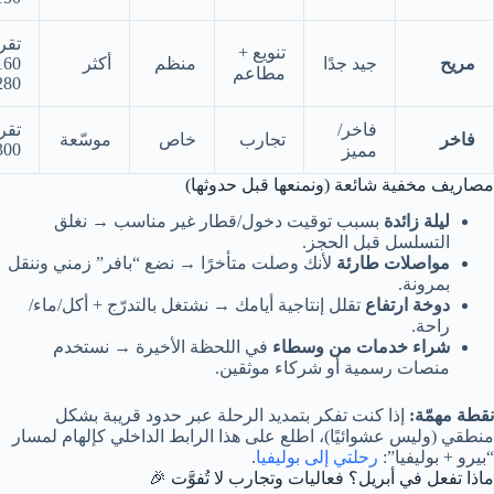
تقري
تنويع +
مريح
جيد جدًا
منظم
أكثر
مطاعم
280$
فاخر/
تقري
فاخر
تجارب
خاص
موسّعة
00$+
مميز
مصاريف مخفية شائعة (ونمنعها قبل حدوثها)
ليلة زائدة
بسبب توقيت دخول/قطار غير مناسب → نغلق
التسلسل قبل الحجز.
مواصلات طارئة
لأنك وصلت متأخرًا → نضع “بافر” زمني وننقل
بمرونة.
دوخة ارتفاع
تقلل إنتاجية أيامك → نشتغل بالتدرّج + أكل/ماء/
راحة.
شراء خدمات من وسطاء
في اللحظة الأخيرة → نستخدم
منصات رسمية أو شركاء موثقين.
نقطة مهمّة:
إذا كنت تفكر بتمديد الرحلة عبر حدود قريبة بشكل
منطقي (وليس عشوائيًا)، اطلع على هذا الرابط الداخلي كإلهام لمسار
“بيرو + بوليفيا”:
رحلتي إلى بوليفيا
.
ماذا تفعل في أبريل؟ فعاليات وتجارب لا تُفوَّت 🎉