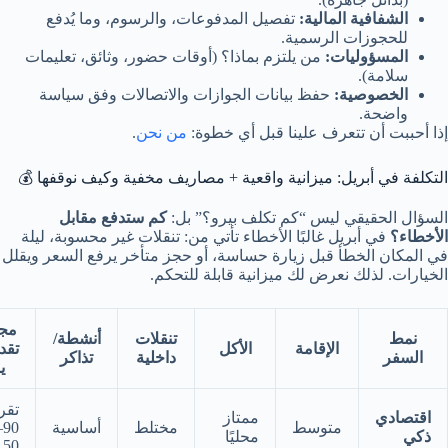
الشفافية المالية:
تفصيل المدفوعات، والرسوم، وما يُدفع
للحجوزات الرسمية.
المسؤوليات:
من يلتزم بماذا؟ (أوقات حضور، وثائق، تعليمات
سلامة).
الخصوصية:
حفظ بيانات الجوازات والاتصالات وفق سياسة
واضحة.
إذا أحببت أن تتعرف علينا قبل أي خطوة:
من نحن
.
التكلفة في أبريل: ميزانية واقعية + مصاريف مخفية وكيف نوقفها 💰
السؤال الحقيقي ليس “كم تكلف بيرو؟” بل:
كم ستدفع مقابل
الأخطاء؟
في أبريل غالبًا الأخطاء تأتي من: تنقلات غير محسوبة، ليلة
في المكان الخطأ قبل زيارة حساسة، أو حجز متأخر يرفع السعر ويقلل
الخيارات. لذلك نعرض لك ميزانية قابلة للتحكم.
مج
نمط
تنقلات
أنشطة/
الإقامة
الأكل
تقد
السفر
داخلية
تذاكر
ي
تقري
اقتصادي
ممتاز
متوسط
مختلط
أساسية
0–
ذكي
محليًا
150$