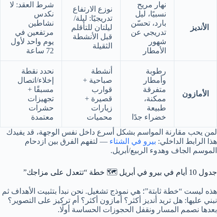
نهار مريح
شرط العقد: لا
نوزع الارتفاع
نسبيًا، ليل
نكدس
تدريجيًا: ليلة/
بارد، تحسّن
نشاطين
الأنديز
ليلتان للتأقلم
تدريجي عن
مرتفعين في
قبل الأنشطة
شهور
يوم واحد لأول
الثقيلة
الأمطار
72 ساعة
رطوبة
أنشطة
نحدد نقطة
وأمطار
صباحية +
إخلاء/اتصال
متفرقة
قوارب
مسبقًا +
الأمازون
ممكنة،
قصيرة +
تجهيزات
طبيعة
زيارات
حشرات
خضراء جدًا
محميات
معتمدة
لمن يحب مقارنة المواسم بشكل أسرع داخل نفس الوجهة، قد يفيدك
هذا الرابط الداخلي:
بيرو في الشتاء
— لتفهم الفرق بين ازدحام
الموسم الجاف وهدوء الربيع/أبريل.
جدول 10 أيام في بيرو في أبريل 🗺️ خطة “تتعدل على مزاجك”
هذه ليست “خطة ثابتة”؛ هي نموذج تشغيل. نحن نبدأ بتثبيت الأهداف ثم
نبني عليها: هل تريد أنديز أكثر؟ أمازون أكثر؟ أم تركيز على التصوير؟
بعدها نصمم المسار ونقفل الحجوزات الحساسة أولًا.