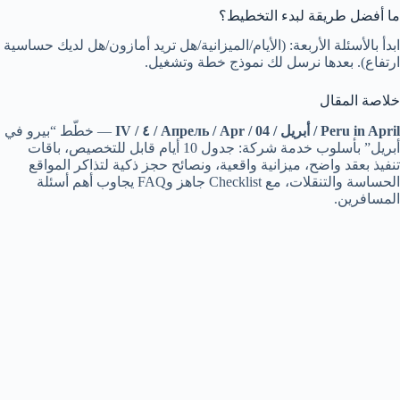
ما أفضل طريقة لبدء التخطيط؟
ابدأ بالأسئلة الأربعة: (الأيام/الميزانية/هل تريد أمازون/هل لديك حساسية
ارتفاع). بعدها نرسل لك نموذج خطة وتشغيل.
خلاصة المقال
Peru in April / أبريل / Апрель / Apr / 04 / ٤ / IV
— خطّط “بيرو في
أبريل” بأسلوب خدمة شركة: جدول 10 أيام قابل للتخصيص، باقات
تنفيذ بعقد واضح، ميزانية واقعية، ونصائح حجز ذكية لتذاكر المواقع
الحساسة والتنقلات، مع Checklist جاهز وFAQ يجاوب أهم أسئلة
المسافرين.