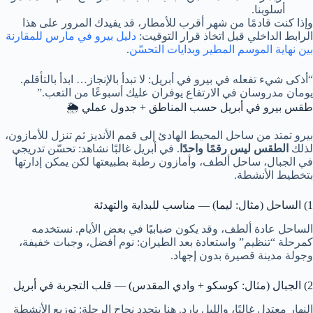
أسلوبنا.
وإذا كنت قادمًا من شهر أقرب للأمطار، قد يفيدك المرور على هذا
الرابط الداخلي قبل اتخاذ قرار التوقيت:
دليل بيرو في مارس للمقارنة
بين نهاية الموسم المطير وبدايات التحسّن
.
“أذكى شيء تفعله في بيرو في أبريل: لا تبدأ بالإنجاز… ابدأ بالتأقلم.
يومان مدروسان في الارتفاع يوفران عليك أسبوعًا من التعب.”
طقس بيرو في أبريل حسب المناطق + جدول عملي 🌦️
بيرو تمتد من ساحل المحيط الهادئ إلى قمم الأنديز ثم تنزل للأمازون،
لذلك
الطقس ليس رقمًا واحدًا
. في أبريل غالبًا نشاهد: تحسّن تدريجي
في الجبال، ساحل ألطف، وأمازون رطبة بطبيعتها لكن يمكن إدارتها
بتخطيط الأنشطة.
1) الساحل (مثال: ليما) — مناسب للبداية والتهدئة
الساحل عادة ألطف، وقد يكون ضبابيًا في بعض الأيام. نستخدمه
كمرحلة “تنظيم” واستعادة بعد الطيران: نوم أفضل، وجبات خفيفة،
وجولة مدينة قصيرة بدون إجهاد.
2) الجبال (مثال: كوسكو + وادي المقدس) — قلب التجربة في أبريل
النهار معتدل غالبًا، والليل بارد. هنا يتحدد نجاح الرحلة: توزيع الأنشطة