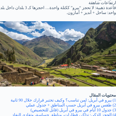
ارتفاعات شاهقة
قاعدة ذهبية:
لا تحجز “بيرو” ككتلة واحدة… احجزها كـ 3 بلدان داخل بلد
واحد: ساحل + أنديز + أمازون.
محتويات المقال
1) بيرو في أبريل: لمن تناسب؟ وكيف تختبر قرارك خلال 90 ثانية
2) طقس بيرو في أبريل حسب المناطق + جدول عملي
3) جدول 10 أيام في بيرو في أبريل (قابل للتخصيص)
4) الحجز الذكي: تذاكر، قطارات، مناطق حساسة، وتفادي النفاد