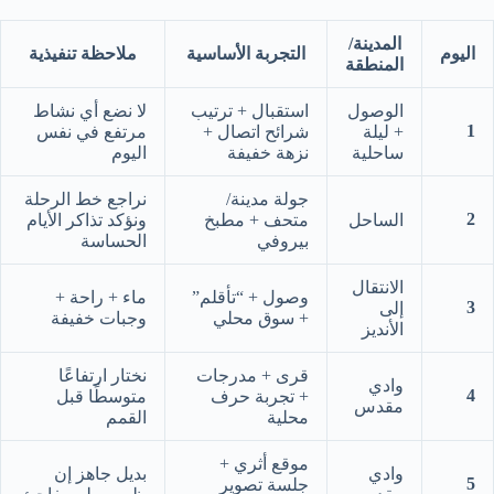
المدينة/
اليوم
التجربة الأساسية
ملاحظة تنفيذية
المنطقة
الوصول
استقبال + ترتيب
لا نضع أي نشاط
1
+ ليلة
شرائح اتصال +
مرتفع في نفس
ساحلية
نزهة خفيفة
اليوم
جولة مدينة/
نراجع خط الرحلة
2
الساحل
متحف + مطبخ
ونؤكد تذاكر الأيام
بيروفي
الحساسة
الانتقال
وصول + “تأقلم”
ماء + راحة +
3
إلى
+ سوق محلي
وجبات خفيفة
الأنديز
قرى + مدرجات
نختار ارتفاعًا
وادي
4
+ تجربة حرف
متوسطًا قبل
مقدس
محلية
القمم
موقع أثري +
وادي
بديل جاهز إن
5
جلسة تصوير