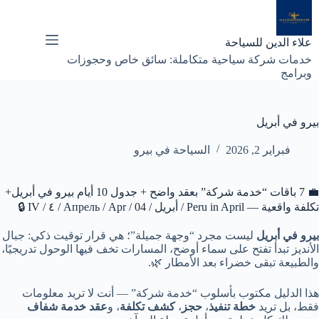
لتجاوز
لى
لمحتوى
علاء الدين للسياحة
خدمات شركة سياحية متكاملة: سائق خاص وحجوزات
وبرامج
بيرو في أبريل
فبراير 2, 2026
السياحة في بيرو
💼 7 باقات “خدمة شركة” بعقد واضح + جدول 10 أيام بيرو في أبريل+
تكلفة واقعية — Peru in April / أبريل / Апрель / Apr / 04 / ٤ / IV 🔒
بيرو في أبريل
ليست مجرد “وجهة جميلة”؛ هي قرار توقيت ذكي: جبال
الأنديز تبدأ تفتح على سماء أوضح، المسارات تخف فيها الوحول تدريجيًا،
والطبيعة تبقى خضراء بعد الأمطار 🌿.
هذا الدليل مكتوب بأسلوب “خدمة شركة” — أنت لا تريد معلومات
فقط، بل تريد
خطة تنفيذ
،
حجز
،
كشف تكلفة
، و
عقد خدمة شفاف