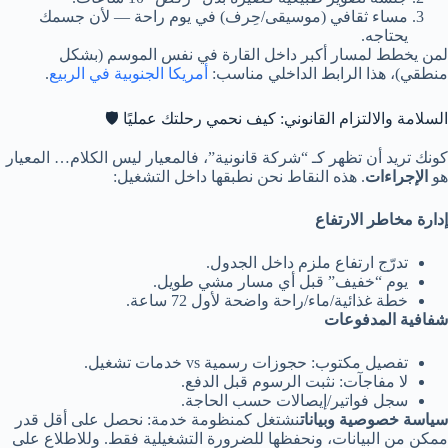
مساء ثقافي (موسيقى/حِرف) في يوم راحة — لأن جسمك
يحتاجه.
لمن يخطط لمسار أكبر داخل القارة في نفس الموسم (بشكل
منطقي)، هذا الرابط الداخلي مناسب:
أمريكا الجنوبية في الربيع
.
السلامة والالتزام القانوني: كيف نحمي رحلتك عمليًا 🛡️
كونك تريد أن تظهر كـ “شركة قانونية”، فالمعيار ليس الكلام… المعيار
هو
الإجراءات
. هذه النقاط نحن نطبقها داخل التشغيل:
إدارة مخاطر الارتفاع
تدرّج ارتفاع ملزم داخل الجدول.
يوم “خفيف” قبل أي مسار مشي طويل.
خطة غذائية/ماء/راحة واضحة لأول 72 ساعة.
شفافية المدفوعات
تفصيل مكتوب: حجوزات رسمية vs خدمات تشغيل.
لا مفاجآت: نثبت الرسوم قبل الدفع.
سجل فواتير/إيصالات حسب الحاجة.
سياسة خصوصية وبيانات
نشتغل كمنظومة خدمة: نحصل على أقل قدر
ممكن من البيانات، ونحفظها للضرورة التشغيلية فقط. وللاطلاع على