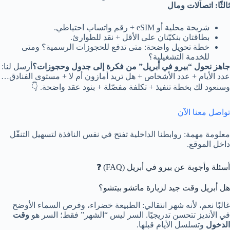
ثالثًا: اتصالات ومال
شريحة محلية أو eSIM + رقم واتساب احتياطي.
بطاقتان بنكيّتان على الأقل + نقد للطوارئ.
خطة تحويل واضحة: متى تدفع للحجوزات الرسمية؟ ومتى
للخدمة التشغيلية؟
جاهز نحول “بيرو في أبريل” من فكرة إلى جدول وحجوزات؟
أرسل لنا:
عدد الأيام + عدد الأشخاص + هل تريد أمازون أم لا + مستوى الفنادق…
وسنعود لك بخطة تنفيذ + تكلفة مفصّلة + بنود عقد واضحة. 👇
تواصل معنا الآن
معلومة مهمة: روابطنا الداخلية تفتح في نفس النافذة لتسهيل التنقّل
داخل الموقع.
أسئلة وأجوبة عن بيرو في أبريل (FAQ) ❓
هل أبريل وقت جيد لزيارة ماتشو بيتشو؟
غالبًا نعم، لأنه شهر انتقالي: الطبيعة خضراء، وفرص السماء الأوضح
في الأنديز تتحسن تدريجيًا. السر ليس “الشهر” فقط؛ السر هو
وقت
الدخول
وتسلسل الأيام قبلها.