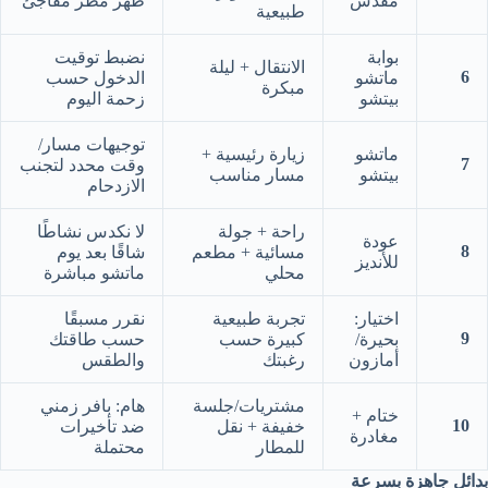
مقدس
ظهر مطر مفاجئ
طبيعية
بوابة
نضبط توقيت
الانتقال + ليلة
6
ماتشو
الدخول حسب
مبكرة
بيتشو
زحمة اليوم
توجيهات مسار/
ماتشو
زيارة رئيسية +
7
وقت محدد لتجنب
بيتشو
مسار مناسب
الازدحام
راحة + جولة
لا نكدس نشاطًا
عودة
8
مسائية + مطعم
شاقًا بعد يوم
للأنديز
محلي
ماتشو مباشرة
اختيار:
تجربة طبيعية
نقرر مسبقًا
9
بحيرة/
كبيرة حسب
حسب طاقتك
أمازون
رغبتك
والطقس
مشتريات/جلسة
هام: بافر زمني
ختام +
10
خفيفة + نقل
ضد تأخيرات
مغادرة
للمطار
محتملة
بدائل جاهزة بسرعة