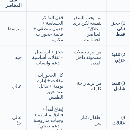
المخاطر
من يحب السفر
قفل التذاكر
1) حجز
بنفسه لكن يريد
الحساسة +
ذكي
“إغلاق”
جدول منطقي +
متوسط
فقط
العناصر
قائمة حجوزات
الحساسة
مكتوبة
من يريد تنقلات
حجز + استقبال
2) تنفيذ
مضمونة داخل
+ تنقلات أساسية
جيد
جزئي
المدن
+ دعم واتساب
كل الحجوزات +
تنقلات + إدارة
3) تنفيذ
من يريد راحة
يومية + بدائل
عالي
شامل
كاملة
عند تغيير
الطقس
إيقاع أهدأ +
فنادق مناسبة +
4)
أطفال/كبار
عالي
وجبات مدروسة
عائلات
سن
جدًا
+ دعم صحي/