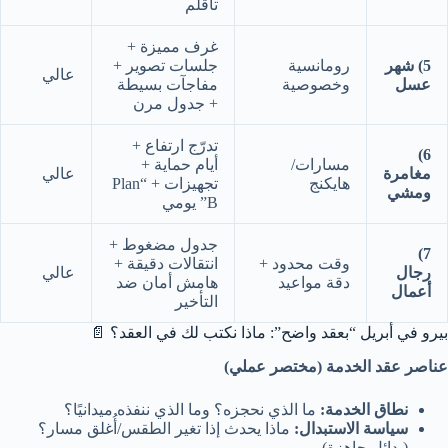
تأقلم
غرف مميزة +
5) شهر
رومانسية
جلسات تصوير +
عالي
عسل
وخصوصية
مفاجآت بسيطة
+ جدول مرن
تدرّج ارتفاع +
6)
مسارات/
أيام حماية +
مغامرة
عالي
هايكنج
تجهيزات + “Plan
ومشي
B” يومي
جدول مضغوط +
7)
وقت محدود +
انتقالات دقيقة +
رجال
عالي
دقة مواعيد
هامش أمان ضد
أعمال
التأخير
بيرو في أبريل “بعقد واضح”: ماذا نكتب لك في العقد؟ 📄
عناصر عقد الخدمة (مختصر عملي)
نطاق الخدمة:
ما الذي نحجزه؟ وما الذي ننفذه ميدانيًا؟
سياسة الاستبدال:
ماذا يحدث إذا تغير الطقس/أُغلق مسار؟
(بدائل جاهزة).