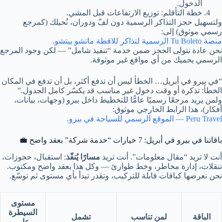
الدخول.
خطة التأقلم: توزيع الارتفاعات قبل المشي.
ولتسهيل حجز التذاكر الرسمية دون لفّ ودوران، نُحيلك (كمرجع
رسمي موثوق) إلى:
منصة Tu Boleto الرسمية لتذاكر للاقطة ماتشو بيتشو
.
نحن عادة نتولى الحجز ضمن خدمة “تنفيذ شامل” — لكن وجود المرجع
الرسمي يحميك من أي مواقع غير موثوقة.
“في بيرو في أبريل… الخطأ ليس أن تدفع أكثر، بل أن تدفع في المكان
الخطأ: تذكرة أو وقت دخول غير مناسب قد يكسّر كامل الجدول.”
ولمن يريد مرجعًا رسميًا عامًّا للتخطيط داخل بيرو (وجهات، بيانات،
أفكار)، هذا الرابط الخارجي موثوق:
Peru Travel — الموقع الرسمي للسياحة في بيرو
.
باقاتنا في بيرو في أبريل: 7 خيارات “خدمة شركة” بعقد واضح 💼
أنت لا تريد “مقال معلومات”. أنت تريد
مسارًا يُنفّذ
: استقبال، حجوزات،
تنقلات، إدارة مخاطر، وخط طوارئ — وكل هذا بعقد واضح ومكتوب.
نحن نعرضها كباقات قابلة للتركيب، وتقدر تبدأ بأي مستوى ثم توسّع.
مستوى
السيطرة
الباقة
لمن تناسب
تشمل
على