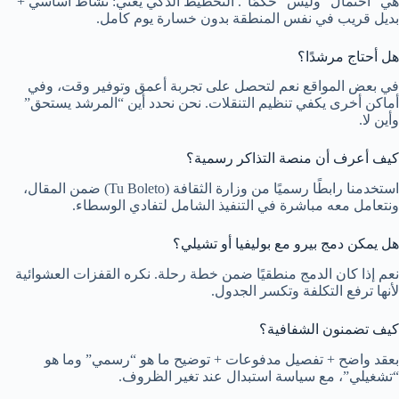
هي “احتمال” وليس “حكمًا”. التخطيط الذكي يعني: نشاط أساسي +
بديل قريب في نفس المنطقة بدون خسارة يوم كامل.
هل أحتاج مرشدًا؟
في بعض المواقع نعم لتحصل على تجربة أعمق وتوفير وقت، وفي
أماكن أخرى يكفي تنظيم التنقلات. نحن نحدد أين “المرشد يستحق”
وأين لا.
كيف أعرف أن منصة التذاكر رسمية؟
استخدمنا رابطًا رسميًا من وزارة الثقافة (Tu Boleto) ضمن المقال،
ونتعامل معه مباشرة في التنفيذ الشامل لتفادي الوسطاء.
هل يمكن دمج بيرو مع بوليفيا أو تشيلي؟
نعم إذا كان الدمج منطقيًا ضمن خطة رحلة. نكره القفزات العشوائية
لأنها ترفع التكلفة وتكسر الجدول.
كيف تضمنون الشفافية؟
بعقد واضح + تفصيل مدفوعات + توضيح ما هو “رسمي” وما هو
“تشغيلي”، مع سياسة استبدال عند تغير الظروف.