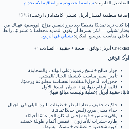
التفاصيل القانونية:
سياسة الخصوصية
و
اتفاقية الاستخدام
.
إضافة منطقية لمسار أبريل: تشيلي كامتداد (إذا رغبت) 🇨🇱
إذا كنت تريد تمديدًا منطقيًا بعد بيرو (بنفس مزاج الموسم)، فهناك من
يختار تشيلي — لكن بشرط أن يكون التمديد مخططًا لا عشوائيًا. رابط
داخلي مناسب لتوسيع الفكرة:
تشيلي في الربيع
.
Checklist أبريل: وثائق + صحة + حقيبة + اتصالات ✅
أولًا: الوثائق
جواز صالح + نسخ رقمية (على الهاتف والسحابة).
تأمين سفر مناسب لأنشطة الجبال/المشي.
حجوزات الدخول/التنقلات الحساسة مطبوعة ورقميًا.
قائمة أرقام طوارئ + عنوان الفندق الأول.
ثانيًا: حقيبة أبريل (عملية وليست مبالغ فيها)
جاكيت خفيف مضاد للمطر + طبقات للبرد الليلي في الجبال.
حذاء مشي مريح (ليس جديدًا تمامًا).
واقي شمس + قبعة (حتى لو كان الجو غائمًا أحيانًا).
طارد حشرات للأمازون + قميص أكمام طويلة خفيف.
أدوية شخصية + لصقات + مسكن بسيط.