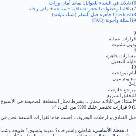
6) تايلاند في الشتاء للعوائل: نقاط أمان وراحة
7) باقاتنا وخطوات الحجز: شفافية + متابعة + ملف رحلة
8) Checklist جاهزة قبل السفر (شتاء تايلاند)
9) أسئلة وأجوبة (FAQ)
9
قرارات عملية
بدون تشتيت
4
مسارات جاهزة
قابلة للتعديل
10
أيام نموذجية
مع يوم مرن
1–2
مراجع خارجية
للتحقق السريع
“الشتاء في تايلاند ممتاز… بشرط تختار المنطقة الصحيحة في الأسبوع 
1) 9 قرارات تختصر عليك 90% من التردد ✅
قبل الفنادق والرحلات البحرية… احسم هذه القرارات التسعة. نحن في alaazerbaijan.com نبدأ بها دائمًا لأنها تمنع “التخطيط العشوائي” الذي يضيّع الوقت والميزانية.
هدفك الأساسي:
شاطئ واسترخاء؟ مدينة وتسوق؟ طبيعة وشم