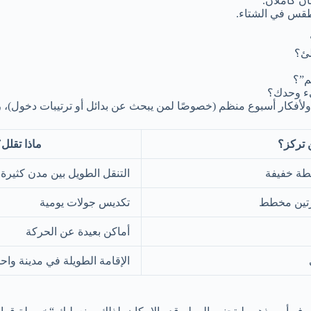
ن كاملان.
 طقس في الشتاء.
لئ؟
م”؟
يء وحدك؟
ولأفكار أسبوع منظم (خصوصًا لمن يبحث عن بدائل أو ترتيبات دخول)، 
 تركز؟
ماذا تقلل
طة خفيفة
التنقل الطويل بين مدن كثيرة
تين مخطط
تكديس جولات يومية
أماكن بعيدة عن الحركة
الإقامة الطويلة في مدينة واح