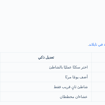
في تايلاند
.
تعديل ذكي
اختر سكنًا عمليًا بالشاطئ
أضف يومًا مرنًا
شاطئ ثانٍ قريب فقط
عشاءان مخططان