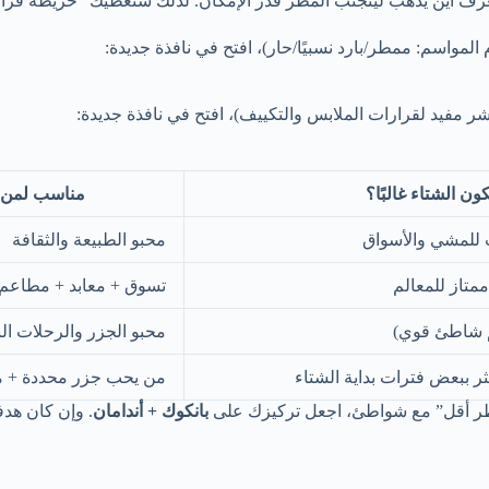
يد يعرف أين يذهب ليتجنب المطر قدر الإمكان. لذلك سنعطيك “خريطة قر
مواسم: ممطر/بارد نسبيًا/حار)، افتح في نافذة جديدة:
مفيد لقرارات الملابس والتكييف)، افتح في نافذة جديدة:
ون الشتاء غالبًا؟
مناسب لمن
سب للمشي والأسواق
محبو الطبيعة والثقافة
ممتاز للمعالم
تسوق + معابد + مطاعم
سم شاطئ قوي)
محبو الجزر والرحلات ال
ر ببعض فترات بداية الشتاء
من يحب جزر محددة + م
 مطر أقل” مع شواطئ، اجعل تركيزك على
بانكوك + أندامان
. وإن كان هدف