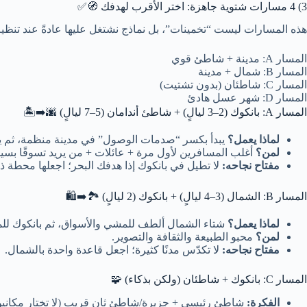
3) 4 مسارات شتوية جاهزة: اختر الأقرب لهدفك 🧭✅
هذه المسارات ليست “تخمينات”، بل نماذج نشتغل عليها عادةً عند تنظ
المسار A: مدينة + شاطئ قوي
المسار B: شمال + مدينة
المسار C: شاطئان (بدون تشتيت)
المسار D: شهر عسل هادئ
المسار A: بانكوك (2–3 ليالٍ) + شاطئ أندامان (5–7 ليالٍ) 🌆➡️🏝️
لماذا يعمل؟
يبدأ بكسر “صدمات الوصول” في مدينة منظمة، ثم ي
لمن؟
أغلب المسافرين لأول مرة + عائلات + من يريد تسوقًا بسيط
مفتاح نجاحه:
لا تطيل في بانكوك إذا هدفك البحر؛ اجعلها محطة ذ
المسار B: الشمال (3–4 ليالٍ) + بانكوك (2 ليالٍ) 🏞️➡️🛍️
لماذا يعمل؟
شتاء الشمال ألطف للمشي والأسواق، ثم بانكوك للم
لمن؟
محبو الطبيعة والثقافة والتصوير.
مفتاح نجاحه:
لا تكدّس مدنًا كثيرة؛ اجعل قاعدة واحدة بالشمال.
المسار C: بانكوك + شاطئان (ولكن بذكاء) 🧩
الفكرة:
شاطئ رئيسي + جزيرة/شاطئ ثانٍ قريب (لا تختار مكانين ب