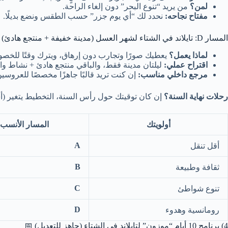
لمن؟
من يريد “تنوع البحر” دون إلغاء الراحة.
مفتاح نجاحه:
نحدد لك “أي يوم جزر” حسب الطقس ونضع بديلًا.
المسار D: تايلاند في الشتاء لشهر العسل (مدينة خفيفة + منتجع هادئ) 💍🌙
لماذا يعمل؟
يعطيك صورًا وتجارب دون إرهاق، ويترك وقتًا للخصو
اقتراح عملي:
ليلتان مدينة فقط، والباقي منتجع هادئ + نشاط واح
مرجع داخلي مناسب:
إن كنت تريد قالبًا جاهزًا مخصصًا للعروسي
رحلات نهاية السنة؟
إن كان توقيتك حول رأس السنة، التخطيط يتغير (أسع
أولويتك
المسار الأنسب
A
أقل تنقل
B
ثقافة وطبيعة
C
تنوع شواطئ
D
رومانسية وهدوء
4) برنامج 10 أيام “موزون” لتايلاند في الشتاء (جاهز للتعديل) 📅