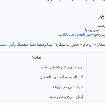
صية.
د قوي يوميًا.
ن، راجع
شهر العسل في تايلاند
.
ار + ازدحام + حجوزات مبكرة). لهذا وضعنا دليلًا منفصلًا:
رأس السنة 
لماذا؟
مدينة ثم مكان شاطئي واحد
الشتاء يخدم المشي بالشمال
تنوع بدون ضياع وقت
إيقاع مريح وخصوصية