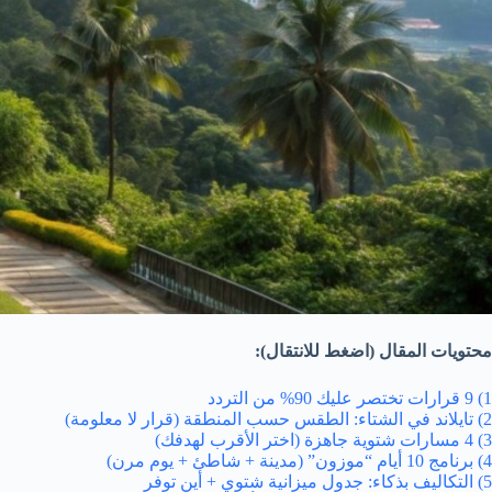
محتويات المقال (اضغط للانتقال):
1) 9 قرارات تختصر عليك 90% من التردد
2) تايلاند في الشتاء: الطقس حسب المنطقة (قرار لا معلومة)
3) 4 مسارات شتوية جاهزة (اختر الأقرب لهدفك)
4) برنامج 10 أيام “موزون” (مدينة + شاطئ + يوم مرن)
5) التكاليف بذكاء: جدول ميزانية شتوي + أين توفر