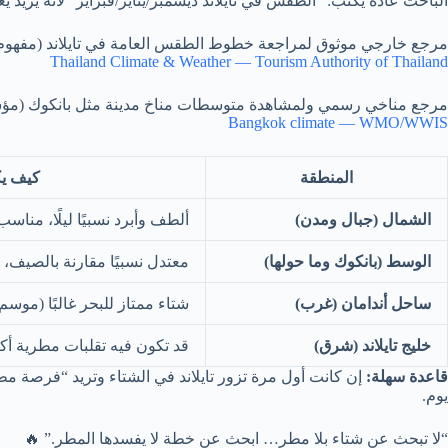
الباحث عادة يكتب: “الطقس في تايلاند ديسمبر/يناير/فبراير” لأنه ير
مرجع خارجي موثوق
لمراجعة خطوط الطقس العامة في تايلاند (مفهوم ال
Thailand Climate & Weather — Tourism Authority of Thailand
مرجع مناخي رسمي
ولمشاهدة متوسطات مناخ مدينة مثل بانكوك (مؤشر 
Bangkok climate — WMO/WWIS
المنطقة
كيف يك
الشمال (جبال ومدن)
ألطف وأبرد نسبيًا ليلًا، منا
الوسط (بانكوك وما حولها)
معتدل نسبيًا مقارنة بالصيف، 
ساحل أندامان (غرب)
شتاء ممتاز للبحر غالبًا (مو
خليج تايلاند (شرق)
قد تكون فيه تقلبات مطرية أكث
قاعدة سهلة:
إن كانت أول مرة تزور تايلاند في الشتاء وتريد “فرصة
يوم.
“لا تبحث عن شتاء بلا مطر… ابحث عن خطة لا يفسدها المطر.” 🔥