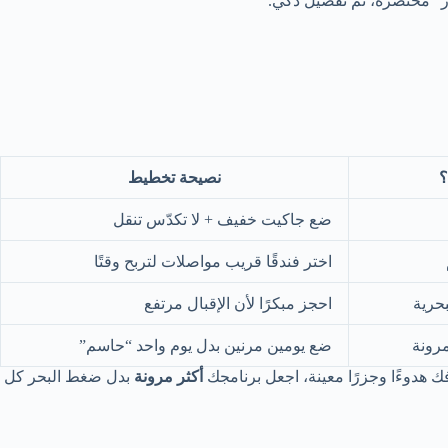
ار” مختصرة، ثم تفصيل ذكي.
؟
نصيحة تخطيط
ضع جاكيت خفيف + لا تكدّس تنقل
اختر فندقًا قريب مواصلات لتربح وقتًا
بحرية
احجز مبكرًا لأن الإقبال مرتفع
رونة
ضع يومين مرنين بدل يوم واحد “حاسم”
ك هدوءًا وجزرًا معينة، اجعل برنامجك
أكثر مرونة
بدل ضغط البحر كل