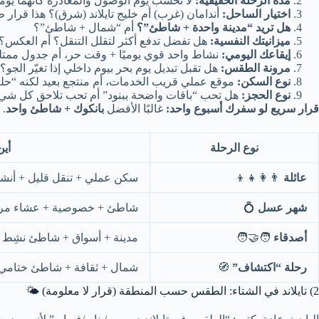
مدة الرحلة الحقيقية:
لا تحسب يوم الوصول والمغادرة كأنهما يوما
اختيار الساحل:
أندامان (غرب) أم خليج تايلاند (شرق)؟ هذا قرار
هل تريد “مدينة واحدة + شاطئ”؟
أم “شمال + شاطئ”؟
ميزانيتك النفسية:
هل تفضل تدفع أكثر لتقلل التنقل؟ أم العكس؟
إيقاعك اليومي:
نشاط واحد قوي يوميًا + وقت حر، أم جدول ممت
مرونة الطقس:
هل تقبل تبديل يوم بحر بيوم داخلي إذا تغيّر الجو؟
نوع السكن:
موقع عملي قريب الخدمات، أم منتجع بعيد لكنه “حل
نوع الحجز:
هل تحب “باقات واضحة ببنود” أم تحب تلاحق كل ش
قرار سريع لو سفرك أسبوع واحد:
غالبًا الأفضل
بانكوك + شاطئ واحد
. 
نوع الرحلة
أين
عائلة
👨‍👩‍👧‍👦
سكن عملي + تنقل قليل + أنش
شهر عسل
💍
شاطئ + خصوصية + عشاء مر
أصدقاء
🧑‍🤝‍🧑
مدينة + أسواق + شاطئ نشِط
رحلة “اكتشاف”
🧭
شمال + ثقافة + شاطئ ختامي
2) تايلاند في الشتاء: الطقس حسب المنطقة (قرار لا معلومة) 🌤️