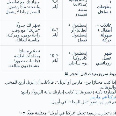
+
5–7
ميزانيتك مع تفاصيل
(شلالات/
منتجعات
أيام
واضحة: ماذا يشمل
مدينة
+ ساحل
السعر وماذا لا يشمل.
قديمة)
عائلات +
إسطنبول +
نجهّز لك جدولًا
7–10
أطفال +
أنطاليا (أو
“مريحًا” مع وقت
أيام
سهولة
إسطنبول
راحة يومي، ومركبة
حركة
فقط)
مناسبة للعائلة.
نصمّم مسارًا
شهر
إسطنبول +
7–10
بمفاجآت لطيفة
عسل
كابادوكيا +
أيام
(جلسات تصوير/
رومانسي
يوم ساحلي
عشاء) دون مبالغة.
ربط سريع يفيدك قبل الحجز 🧩
إذا كنت محتارًا بين “مارس أو أبريل”، فالأغلب أن أبريل أريح للمشي
والنزهات.
لمقارنة ذكية (خصوصًا إذا كانت إجازتك بداية الربيع)، راجع:
تركيا في مارس
ثم قرر أين تضع “ثقل الرحلة” في أبريل.
4) 9 تجارب ربيعية تجعل “تركيا في أبريل” مختلفة فعلًا 🌷✨