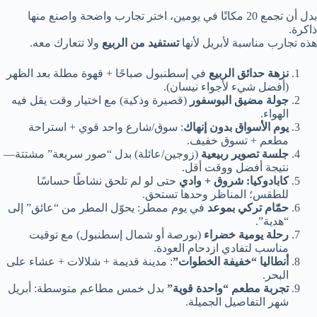
بدل أن تجمع 20 مكانًا في يومين، اختر تجارب واضحة واصنع منها
ذاكرة.
هذه تجارب مناسبة لأبريل لأنها
تستفيد من الربيع
ولا تتعارك معه.
نزهة حدائق الربيع
في إسطنبول صباحًا + قهوة مطلة بعد الظهر
(أفضل شيء لأجواء نيسان).
جولة مضيق البوسفور
(قصيرة وذكية) مع اختيار وقت يقل فيه
الهواء.
يوم الأسواق بدون إنهاك
: سوق/شارع واحد قوي + استراحة
مطعم + تسوق خفيف.
جلسة تصوير ربيعية
(زوجين/عائلة) بدل “صور سريعة” مشتتة—
نتيجة أفضل ووقت أقل.
كابادوكيا: شروق + وادي
حتى لو لم تلحق نشاطًا حساسًا
للطقس؛ المناظر وحدها تستحق.
حمّام تركي بموعد
في يوم ممطر: يحوّل المطر من “عائق” إلى
“هدية”.
رحلة يومية خضراء
(بورصة أو شمال إسطنبول) مع توقيت
مناسب لتفادي ازدحام العودة.
أنطاليا “خفيفة الخطوات”
: مدينة قديمة + شلالات + عشاء على
البحر.
تجربة مطعم “واحدة قوية”
بدل خمس مطاعم متوسطة: أبريل
شهر التفاصيل الجميلة.