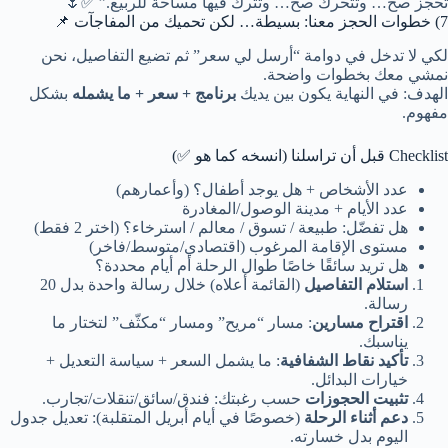
تُحجز صح… وتتحرك صح… وتُترك فيها مساحة للربيع.” ✅🌷
7) خطوات الحجز معنا: بسيطة… لكن تحميك من المفاجآت 📌
لكي لا تدخل في دوامة “أرسل لي سعر” ثم تضيع التفاصيل، نحن
نمشي معك بخطوات واضحة.
الهدف: في النهاية يكون بين يديك
برنامج + سعر + ما يشمله
بشكل
مفهوم.
Checklist قبل أن تراسلنا (انسخه كما هو ✅)
عدد الأشخاص + هل يوجد أطفال؟ (وأعمارهم)
عدد الأيام + مدينة الوصول/المغادرة
هل تفضّل: طبيعة / تسوق / معالم / استرخاء؟ (اختر 2 فقط)
مستوى الإقامة المرغوب (اقتصادي/متوسط/فاخر)
هل تريد سائقًا خاصًا طوال الرحلة أم أيام محددة؟
استلام التفاصيل
(القائمة أعلاه) خلال رسالة واحدة بدل 20
رسالة.
اقتراح مسارين
: مسار “مريح” ومسار “مكثّف” لتختار ما
يناسبك.
تأكيد نقاط الشفافية
: ما يشمل السعر + سياسة التعديل +
خيارات البدائل.
تثبيت الحجوزات
حسب رغبتك: فندق/سائق/تنقلات/تجارب.
دعم أثناء الرحلة
(خصوصًا في أيام أبريل المتقلبة): تعديل جدول
اليوم بدل خسارته.