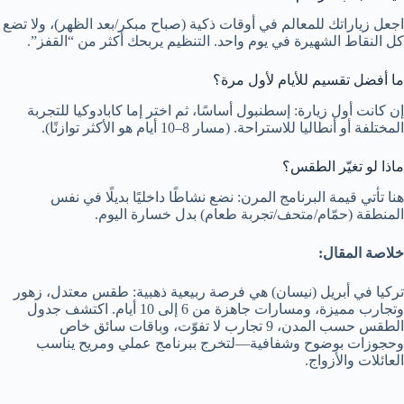
اجعل زياراتك للمعالم في أوقات ذكية (صباح مبكر/بعد الظهر)، ولا تضع
كل النقاط الشهيرة في يوم واحد. التنظيم يربحك أكثر من “القفز”.
ما أفضل تقسيم للأيام لأول مرة؟
إن كانت أول زيارة: إسطنبول أساسًا، ثم اختر إما كابادوكيا للتجربة
المختلفة أو أنطاليا للاستراحة. (مسار 8–10 أيام هو الأكثر توازنًا).
ماذا لو تغيّر الطقس؟
هنا تأتي قيمة البرنامج المرن: نضع نشاطًا داخليًا بديلًا في نفس
المنطقة (حمّام/متحف/تجربة طعام) بدل خسارة اليوم.
خلاصة المقال:
تركيا في أبريل (نيسان) هي فرصة ربيعية ذهبية: طقس معتدل، زهور
وتجارب مميزة، ومسارات جاهزة من 6 إلى 10 أيام. اكتشف جدول
الطقس حسب المدن، 9 تجارب لا تفوّت، وباقات سائق خاص
وحجوزات بوضوح وشفافية—لتخرج ببرنامج عملي ومريح يناسب
العائلات والأزواج.