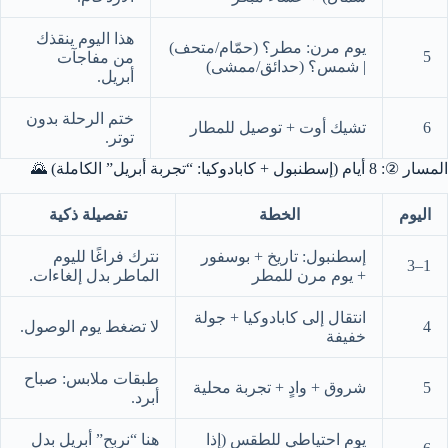
هذا اليوم ينقذك
يوم مرن: مطر؟ (حمّام/متحف)
5
من مفاجآت
| شمس؟ (حدائق/ممشى)
أبريل.
ختم الرحلة بدون
6
تشيك أوت + توصيل للمطار
توتر.
المسار ②: 8 أيام (إسطنبول + كابادوكيا: “تجربة أبريل” الكاملة) 🌄
اليوم
الخطة
تفصيلة ذكية
إسطنبول: تاريخ + بوسفور
نترك فراغًا لليوم
1–3
+ يوم مرن للمطر
الماطر بدل إلغاءات.
انتقال إلى كابادوكيا + جولة
4
لا تضغط يوم الوصول.
خفيفة
طبقات ملابس: صباح
5
شروق + وادٍ + تجربة محلية
أبرد.
يوم احتياطي للطقس (إذا
هنا “نربح” أبريل بدل