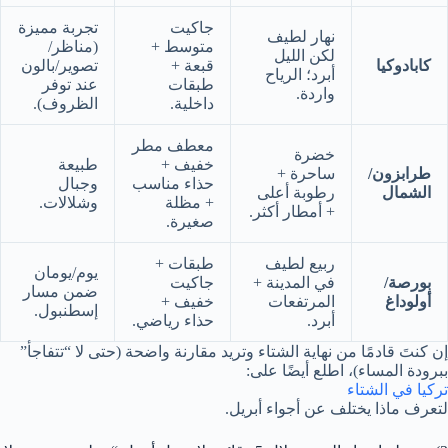
جاكيت
تجربة مميزة
نهار لطيف
متوسط +
(مناظر/
لكن الليل
كابادوكيا
قبعة +
تصوير/بالون
أبرد؛ الرياح
طبقات
عند توفر
واردة.
داخلية.
الظروف).
معطف مطر
خضرة
خفيف +
طبيعة
طرابزون/
ساحرة +
حذاء مناسب
وجبال
الشمال
رطوبة أعلى
+ مظلة
وشلالات.
+ أمطار أكثر.
صغيرة.
ربيع لطيف
طبقات +
يوم/يومان
بورصة/
في المدينة +
جاكيت
ضمن مسار
أولوداغ
المرتفعات
خفيف +
إسطنبول.
أبرد.
حذاء رياضي.
إن كنتَ قادمًا من نهاية الشتاء وتريد مقارنة واضحة (حتى لا “تتفاجأ”
ببرودة المساء)، اطلع أيضًا على:
تركيا في الشتاء
لتعرف ماذا يختلف عن أجواء أبريل.