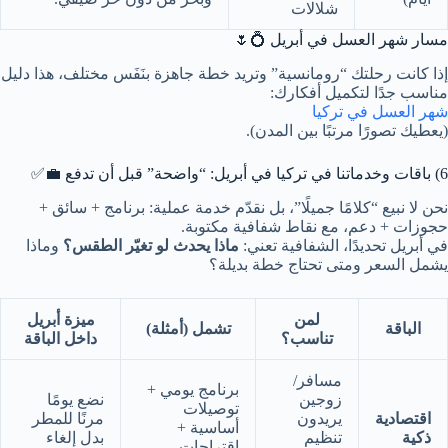
شلالات
مسار شهر العسل في أبريل 💍🌷
إذا كانت رحلتك “رومانسية” وتريد خطة جاهزة بنَفَس مختلف، هذا دليل
مناسب جدًا لتكميل أفكارك:
شهر العسل في تركيا
(يعطيك تصورًا مرتبًا بين المدن).
6) باقات وخدماتنا في تركيا في أبريل: “واضحة” قبل أن تدفع 💼✅
نحن لا نبيع “كلامًا جميلًا”، بل نقدّم خدمة عملية: برنامج + سائق +
حجوزات + دعم، مع نقاط شفافية مكتوبة.
في أبريل تحديدًا، الشفافية تعني:
ماذا يحدث لو تغيّر الطقس؟
وماذا
يشمل السعر ومتى تحتاج خطة بديلة؟
لمن
ميزة أبريل
الباقة
تشمل (أمثلة)
تناسب؟
داخل الباقة
مسافر/
برنامج يومي +
زوجين
نضع يومًا
توصيلات
اقتصادية
يريدون
مرنًا للمطر
أساسية +
ذكية
تنظيم
بدل إلغاء
اقتراحات