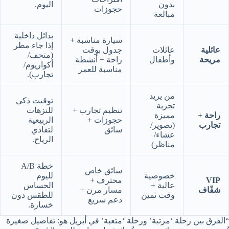
بدون
اليوم.
حجوزات
مبالغة
بدائل داخلية
سيارة مناسبة +
إذا جاء مطر
عائلية
عائلات
جدول بوقت
(متحف/
مريحة
وأطفال
راحة + أنشطة
أكواريوم/
مناسبة للعمر
تجارب).
من يريد
توقيت ذكي
تجربة
تنظيم تجارب +
للنزهات
راحة +
مميزة
حجوزات +
الربيعية
تجارب
(تصوير/
سائق
لتفادي
عشاء/
الرياح.
مناظر)
خطة A/B
سائق خاص
خصوصية
لليوم
VIP
محترف +
عالية +
الحساس
شفّاف
مسار مرن +
وقت ثمين
للطقس دون
دعم سريع
خسارة.
“الفرق بين رحلة ‘مرتبة’ ورحلة ‘متعبة’ في أبريل هو: تفاصيل صغيرة