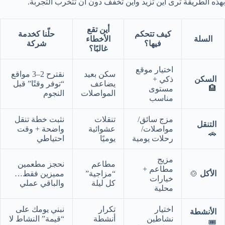
بهذه الطريقة ترى أين تزيد وأين تخفف دون أن تتخرب التجربة.
أين تقع
كيف تتحكم
حلّنا كخدمة
السلة
الأخطاء
فيها؟
شركة
غالبًا؟
اختيار موقع
سكن بعيد
نقترح 2–3 مواقع
السكن
ذكي +
يضاعف
“توفر وقتًا” قبل
🏨
مستوى
المواصلات
النجوم
مناسب
مزج سائق/
تنقلات
نثبت خطة تنقل
التنقل
مواصلات/
عشوائية
واضحة + وقت
🚗
رحلات يومية
يوميًا
احتياطي
مزيج
مطاعم
نحجز مطعمين
مطاعم +
الأكل
🍲
“مزاجية”
مميزين فقط…
خيارات
كل ليلة
والباقي عملي
محلية
اختيار
تكرار
نبني يومك على
الأنشطة
نشاطين
أنشطة
“قيمة” النشاط لا
🎟️