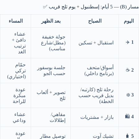
مسار (B) — 5 أيام: إسطنبول + يوم ثلج قريب ✅
اليوم
الصباح
بعد الظهر
المساء
عشاء
جولة خفيفة
دافئ +
✈️
1
استقبال + تسكين
(مطل/شارع
ترتيب
مناسب)
الغد
حمّام
أسواق/متحف
جلسة بوسفور
☕
2
تركي
(برنامج داخلي)
حسب الجو
(اختياري)
رحلة ثلج (كارتبه/
عودة
تصوير + ألعاب
❄️
3
بديل قريب حسب
مبكرة
ثلج
الخطة)
للراحة
مقاهي/
عشاء
🛍️
4
بازار + مشتريات
إطلالات
وداعي
عودة
5
🧳
تشيك آوت
توصيل مطار