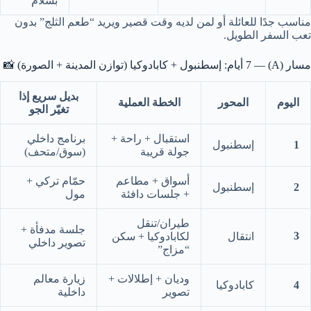
بسلام
مناسب جدًا للعائلة أو لمن لديه وقت قصير ويريد “طعم الثلج” بدون
تعب السفر الطويل.
مسار (A) — 7 أيام: إسطنبول + كابادوكيا (توازن المدينة + الصورة) 📸
بديل سريع إذا
اليوم
المحور
الخطة العملية
تغيّر الجو
استقبال + راحة +
برنامج داخلي
1
إسطنبول
جولة قريبة
(سوق/متحف)
أسواق + مطاعم
حمّام تركي +
2
إسطنبول
+ جلسات دافئة
مول
طيران/تنقل
جلسة مدفأة +
3
انتقال
لكابادوكيا + سكن
تصوير داخلي
“مزاج”
وديان + إطلالات +
زيارة معالم
4
كابادوكيا
تصوير
داخلية