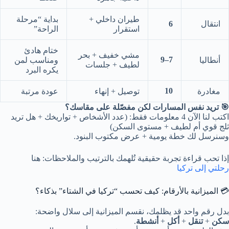
طيران داخلي +
بداية “مرحلة
انتقال
6
استقرار
الراحة”
ختام هادئ
مشي خفيف + بحر
7–9
أنطاليا
ومناسب لمن
لطيف + جلسات
يكره البرد
10
مغادرة
توصيل + إنهاء
عودة مرتبة
🎯 تريد نفس المسارات لكن مفصّلة على مقاسك؟
اكتب لنا الآن 4 معلومات فقط: (عدد الأشخاص + تواريخك + هل تريد
ثلج قوي أم لطيف + مستوى السكن)
وسنرسل لك خطة يومية + عرض مكتوب البنود.
إذا تحب قراءة تجربة حقيقية تُلهمك بالترتيب والملاحظات: هنا
رحلتي إلى تركيا
💳 الميزانية بالأرقام: كيف تحسب “تركيا في الشتاء” بذكاء؟
بدل رقم واحد قد يظلمك، نقسم الميزانية إلى سلال واضحة:
سكن
+
تنقل
+
أكل
+
أنشطة
.