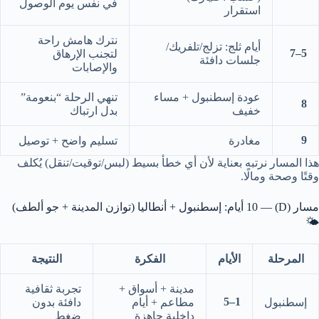
في نفس يوم الوصول
استقرار
نترك هامش راحة
أيام ثلج: تزلج/تلفريك/
5–7
لتجنب الإرهاق
جلسات دافئة
والإصابات
عودة إسطنبول + مساء
تنهي الرحلة “بنعومة”
8
خفيف
بدل ارتباك
9
مغادرة
تسليم واضح + توصيل
هذا المسار نرتبه بعناية لأن أي خطأ بسيط (لبس/توقيت/تنقل) يُكلف
وقتًا وصحة ومالًا.
مسار (D) — 10 أيام: إسطنبول + أنطاليا (توازن المدينة + جو ألطف)
🌤️
المرحلة
الأيام
الفكرة
النتيجة
مدينة + أسواق +
تجربة ثقافية
1–5
إسطنبول
مطاعم + أيام
دافئة بدون
داخلية جاهزة
ضغط