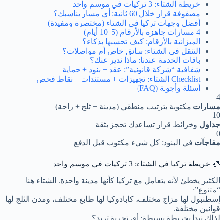
خريطة الشتاء: 3 تركيات في موسم واحد
مصفوفة قرار خلال 60 ثانية: أي مسار يناسبك؟
أفضل وجهات تركيا في الشتاء (مختصرة ومفيدة)
4 مسارات جاهزة بالأرقام (5–10 أيام)
الميزانية بالأرقام: كيف تحسبها بذكاء؟
التنقل في الشتاء: سائق خاص أم مواصلات؟
باقات الخدمة عندنا: ماذا ندير عنك؟
شفافية “شركة قانونية”: عقد + بنود + حماية
Checklist الشتاء: تجهيزات + مستندات + نقاط فحص
أسئلة وأجوبة (FAQ)
4
مسارات
مكتوبة بترتيب منطقي (مدينة + ثلج + راحة)
10+
جداول
وخرائط قرار تساعدك تحجز بثقة
0
مفاجآت
في البنود: كل شيء مكتوب قبل الدفع
🧊 خريطة
تركيا في الشتاء
: 3 تركيات في موسم واحد
الكثير يخطئ لأنه يتعامل مع تركيا كأنها مدينة واحدة. الشتاء هنا
“متنوع”:
إسطنبول لها مزاج مختلف، كابادوكيا لها طابع مختلف، ومدن الثلج لها
قوانين مختلفة.
لذلك نبدأ بخريطة بسيطة: أي تجربة تريد؟