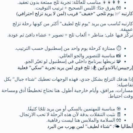
👨‍👩‍👧‍👦 مناسب للعائلة: تجربة ثلج ممتعة بدون تعقيد.
🧤 يفرق جدًا: اللبس الصحيح + ترتيب التوقيت.
كارتبه ✅: يوم ثلجي “خفيف” قريب (لمن لا يريد تزلج احترافي)
كارتبه تُناسب من يريد “يوم ثلج لطيف” أكثر من كونها رحلة تزلج
عميقة.
نركّز فيها على: مناظر + ألعاب ثلج + تصوير + عشاء دافئ ثم عودة.
⏱️ ممتازة كرحلة يوم واحد من إسطنبول حسب الترتيب.
📸 مناسبة للتصوير والجو العائلي.
🧩 نربطها ببرنامج داخلي في إسطنبول لو تغيّر الجو.
إرجييس/بالاندوكين 🏂: ثلج قوي لمن يريد تجربة “سكي” فعلية
إذا هدفك التزلج بشكل جدي، فهذه الوجهات تعطيك “شتاء جبال” بكل
تفاصيله:
مسارات، مرافق، وأيام خارجية أطول. هنا نحتاج تخطيطًا أدق ومساحة
وقت احتياط.
🎯 مناسبة للمهتمين بالسكي أو من يريد ثلجًا كثيفًا.
🧾 نثبت التنقلات بدقة لأن هذه الرحلة لا تحب الارتجال.
🧤 السلامة والملابس هنا ليست رفاهية.
أنطاليا 🌤️: “شتاء لطيف” لمن يهرب من البرد