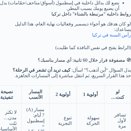
نضع لك بدائل داخلية في إسطنبول (أسواق/متاحف/حمّامات) بدل
أن يضيع يومك بسبب المطر.
روابط داخلية “مرتبطة بالشتاء” داخل تركيا
لو كان هدفك هو أجواء ديسمبر وفعاليات نهاية العام، هذا الدليل
يساعدك:
رأس السنة في تركيا
(الرابط يفتح في نفس النافذة كما طلبت)
🧭 مصفوفة قرار خلال 60 ثانية: أي مسار يناسبك؟
بدل السؤال “أين أذهب؟” اسأل:
كيف تريد أن تشعر في الرحلة؟
خذ هذا القرار السريع، ثم انتقل مباشرة إلى المسارات الجاهزة.
لو
المسار
نصيحة
أولوية 1
أولوية 2
كنت…
الأنسب
تنفيذية
مسار (A)
لا تكثر
تسافر
7 أيام:
سهولة
تنوع
مدن…
لأول
إسطنبول
الحركة
التجربة
ثبّت
مرة
+
الأساسيا