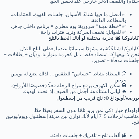
حمّام) والنصف الآخر خارجي عند تحسن الجو.
✅ أفضل ما فيها شتاءً: الأسواق، جلسات القهوة، الحمّامات،
والمطاعم الدافئة.
✅ “خطة بديلة” ضرورية: يوم مطري = برنامج داخلي جاهز.
✅ للعوائل: نخفف الحركة ونزيد فترات راحة.
كابادوكيا 📸: تجربة مختلفة لو أتاك الحظ بالثلج
كابادوكيا شتاءً تُشبه مشهدًا سينمائيًا عندما يغطي الثلج التلال.
نحن لا نبيعها كـ “منطاد فقط”، بل كحزمة متوازنة: وديان + إطلالات +
جلسات مدفأة + تصوير.
🎈 المنطاد نشاط “حساس” للطقس… لذلك نضع له يومين
مرنين.
🏨 سكن الكهوف يرفع مزاج الرحلة فعلًا (خصوصًا للأزواج).
🔥 ليالي الشتاء هنا أجمل من الصيف إذا تحب الهدوء.
بورصة/أولوداغ ❄️: ثلج قريب من إسطنبول
أولوداغ خيار ذكي لمن يريد ثلجًا بدون السفر بعيدًا جدًا.
مناسب لرحلات 5–7 أيام لأنك توازن بين مدينة إسطنبول ويوم/يومين
ثلج.
🚠 ألعاب ثلج + تلفريك + جلسات دافئة.