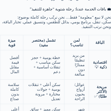
💼 باقات الخدمة عندنا: رحلة شتوية “جاهزة للتنفيذ”
نحن لا نبيع “معلومة” فقط… نحن نرتّب رحلة كاملة بوضوح:
سكن، تنقل، برنامج يومي، بدائل للطقس، وتنسيق عملي. تختار الباقة،
ونحن نرتب التنفيذ.
لمن
تشمل (مختصر
ميزة
الباقة
تناسب؟
مفيد)
قوية
من يريد
خطة يومية + حجز
أفضل
تنظيمًا
اقتصادية
سكن مناسب +
قيمة
ممتازًا
ذكية
💡
تنقلات أساسية +
مقابل
دون
دعم
المال
مبالغة
عوائل/
سكن أعلى + تنقلات
سلاسة
مريحة
أزواج
يومية + جولات
كاملة
(الأكثر
يحبون
مختارة + مرونة
بدون
طلبًا)
✅
الراحة
تعديل
صداع
شهر
سكن مميز + سائق
أعلى