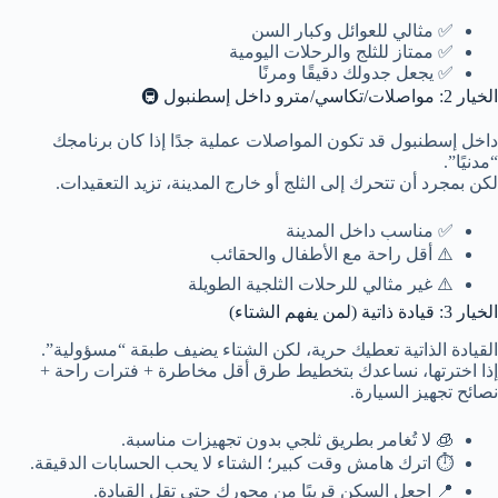
✅ مثالي للعوائل وكبار السن
✅ ممتاز للثلج والرحلات اليومية
✅ يجعل جدولك دقيقًا ومرنًا
الخيار 2: مواصلات/تكاسي/مترو داخل إسطنبول 🚇
داخل إسطنبول قد تكون المواصلات عملية جدًا إذا كان برنامجك
“مدنيًا”.
لكن بمجرد أن تتحرك إلى الثلج أو خارج المدينة، تزيد التعقيدات.
✅ مناسب داخل المدينة
⚠️ أقل راحة مع الأطفال والحقائب
⚠️ غير مثالي للرحلات الثلجية الطويلة
الخيار 3: قيادة ذاتية (لمن يفهم الشتاء)
القيادة الذاتية تعطيك حرية، لكن الشتاء يضيف طبقة “مسؤولية”.
إذا اخترتها، نساعدك بتخطيط طرق أقل مخاطرة + فترات راحة +
نصائح تجهيز السيارة.
🧊 لا تُغامر بطريق ثلجي بدون تجهيزات مناسبة.
⏱️ اترك هامش وقت كبير؛ الشتاء لا يحب الحسابات الدقيقة.
📍 اجعل السكن قريبًا من محورك حتى تقل القيادة.