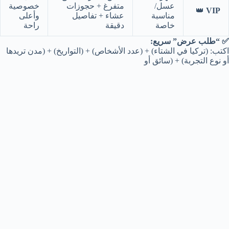
عسل/
متفرغ + حجوزات
خصوصية
👑
VIP
مناسبة
عشاء + تفاصيل
وأعلى
خاصة
دقيقة
راحة
✅ “طلب عرض” سريع:
اكتب: (تركيا في الشتاء) + (عدد الأشخاص) + (التواريخ) + (مدن تريدها
أو نوع التجربة) + (سائق أو