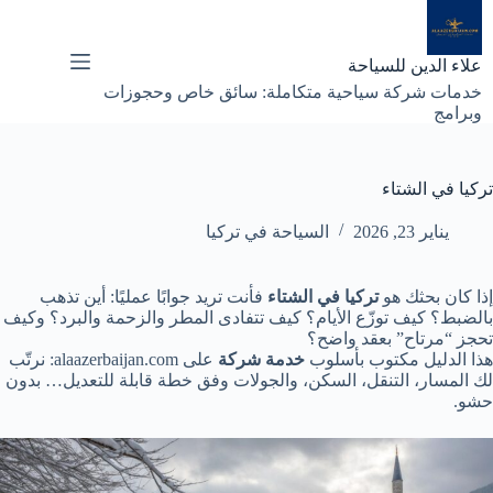
لتجاوز
لى
لمحتوى
علاء الدين للسياحة
خدمات شركة سياحية متكاملة: سائق خاص وحجوزات
وبرامج
تركيا في الشتاء
يناير 23, 2026
السياحة في تركيا
إذا كان بحثك هو
تركيا في الشتاء
فأنت تريد جوابًا عمليًا: أين تذهب
بالضبط؟ كيف توزّع الأيام؟ كيف تتفادى المطر والزحمة والبرد؟ وكيف
تحجز “مرتاح” بعقد واضح؟
هذا الدليل مكتوب بأسلوب
خدمة شركة
على alaazerbaijan.com: نرتّب
لك المسار، التنقل، السكن، والجولات وفق خطة قابلة للتعديل… بدون
حشو.