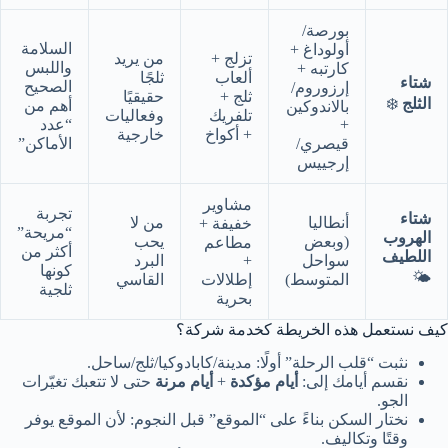
بورصة/
السلامة
أولوداغ +
تزلج +
من يريد
واللبس
كارتبه +
ألعاب
ثلجًا
شتاء
الصحيح
إرزوروم/
ثلج +
حقيقيًا
الثلج
❄️
أهم من
بالاندوكين
تلفريك
وفعاليات
+
“عدد
+ أكواخ
خارجية
قيصري/
الأماكن”
إرجييس
مشاوير
تجربة
شتاء
أنطاليا
من لا
خفيفة +
“مريحة”
الهروب
(وبعض
يحب
مطاعم
أكثر من
اللطيف
سواحل
+
البرد
كونها
🌤️
المتوسط)
إطلالات
القاسي
ثلجية
بحرية
كيف نستعمل هذه الخريطة كخدمة شركة؟
نثبت “قلب الرحلة” أولًا: مدينة/كابادوكيا/ثلج/ساحل.
نقسم أيامك إلى:
أيام مؤكدة
+
أيام مرنة
حتى لا تتعبك تغيّرات
الجو.
نختار السكن بناءً على “الموقع” قبل النجوم: لأن الموقع يوفر
وقتًا وتكاليف.