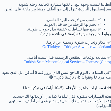
أنطاليا ليست وجهة ثلج… لكنها ممتازة كخاتمة رحلة شتوية:
بعد إسطنبول الباردة، تنزل إلى جو ألطف ومشاوير هادئة على البحر.
✅ تناسب من لا يحب البرد القاسي.
✅ تختم بها الرحلة براحة قبل العودة.
✅ نضع فيها نشاطات خفيفة بدل جولات طويلة.
روابط خارجية موثوقة (تفتح في نافذة جديدة)
✅ أفكار وتجارب شتوية رسمية عن تركيا:
GoTürkiye – Türkiye: A winter wonderland
✅ لمتابعة توقعات الطقس الرسمية قبل تثبيت أيامك:
Turkish State Meteorological Service – Forecast (Cities)
“في الشتاء… اليوم الناجح ليس الذي تزور فيه 6 أماكن، بل الذي تعود
منه مرتاحًا وتقول: كان ترتيبنا ذكي.” 🔴
🧭 4 مسارات جاهزة بالأرقام: (5–10 أيام) في تركيا شتاءً
هذه المسارات مكتوبة لكي تنفّذها كما هي، أو نعدّلها لك حسب:
(عدد الأشخاص + تواريخك + هل تريد ثلج قوي أم لطيف + مستوى
الميزانية).