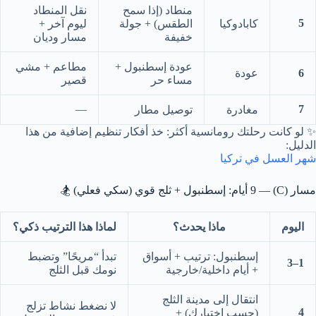
منطاد (إذا سمح
نقل المنطاد
5
كابادوكيا
الطقس) + جولة
ليوم آخر +
خفيفة
مسار وديان
عودة إسطنبول +
مطاعم + مشي
6
عودة
مساء حر
قصير
—
7
مغادرة
توصيل مطار
✨ لو كانت رحلتك رومانسية أكثر: خذ أفكار تنظيم إضافية من هذا
الدليل:
شهر العسل في تركيا
مسار (C) — 9 أيام: إسطنبول + ثلج قوي (سكي فعلي) 🏂
اليوم
ماذا يحدث؟
لماذا هذا الترتيب ذكي؟
إسطنبول: ترتيب + أسواق
تبدأ “مريحًا” وتضبط
1–3
+ أيام داخلية/خارجية
نومك قبل الثلج
انتقال إلى مدينة الثلج
لا نضغط نشاط تزلج
4
(حسب اختيارك) +