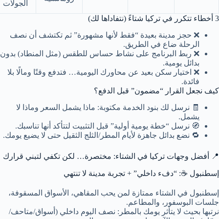
الجولات
3 أخطاء تتكرر في تركيا شتاءً (نتفاداها لك)
❌ حجز مدينة بعيدة “فقط لأنها مشهورة” ثم تكتشف أن نصف
الرحلة ضاع في الطريق.
❌ ربط البرنامج على نشاط حساس للطقس (مثل المنطاد) بدون
بدائل يومية.
❌ اختيار سكن بعيد عن محاورك اليومية… فتدفع وقتًا ومالًا بلا
فائدة.
كيف نجعل القرار “مضمون” قبل الدفع؟
🧾 نرسل لك بنود الخدمة مكتوبة: ماذا يشمل السعر وماذا لا
يشمل.
🧭 نرسل “خطة يومية أولية” قبل التثبيت لتتأكد أنها تناسبك.
🔁 نضع بدائل جاهزة لأيام المطر/الثلج الثقيل حتى لا يضيع يومك.
📍 أفضل وجهات تركيا في الشتاء: مختصرة… لكن تكفي لتبني قرارك
إسطنبول ☕: “دفء داخلي” + تجربة مدينة لا تنتهي
إسطنبول في الشتاء ممتازة لمن يحب المقاهي، الأسواق المسقوفة،
جلسات البوسفور، والمطاعم.
نرتبها بحيث لا يتأثر يومك بالمطر: نصف اليوم داخلي (أسواق/متاحف/