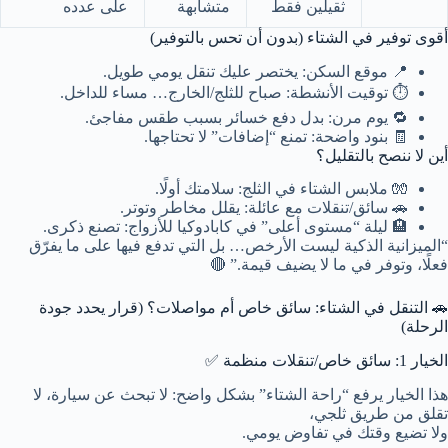
ثقيلين فقط
متشابهة
على عدده
أقوى توفير في الشتاء (بدون أن تحس بالتوفير)
📍 موقع السكن: يختصر عليك تنقل يومي طويل.
⏱️ توقيت الأنشطة: صباح للثلج/الخارج… مساء للداخل.
🔁 يوم مرن: بدل دفع خسائر بسبب طقس مفاجئ.
🧾 بنود واضحة: تمنع “إضافات” لا تحتاجها.
أين لا ننصح بالتقليل؟
🧤 ملابس الشتاء في الثلج: سلامتك أولًا.
🚗 سائق/تنقلات مع عائلة: يقلل مخاطر وتوتر.
🏨 ليلة “مستوى أعلى” في كابادوكيا للأزواج: تصنع ذكرى.
“الميزانية الذكية ليست الأرخص… بل التي تدفع فيها على ما يفرّق
فعلًا، وتوفر في ما لا يضيف قيمة.” 🔴
🚗 التنقل في الشتاء: سائق خاص أم مواصلات؟ (قرار يحدد جودة
الرحلة)
الخيار 1: سائق خاص/تنقلات منظمة ✅
هذا الخيار يرفع “راحة الشتاء” بشكل واضح: لا تبحث عن سيارة، لا
تقلق من طريق ثلجي،
ولا تضيع وقتك في تفاوض يومي.