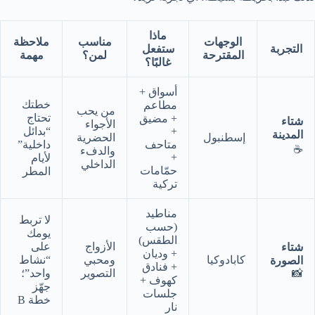
ماذا
الوجهات
مناسب
ملاحظة
التجربة
ستفعل
المقترحة
لمن؟
مهمة
غالبًا؟
أسواق +
خطتك
مطاعم
من يحب
تحتاج
+ مضيق
شتاء
الأجواء
+
“بدائل
المدينة
إسطنبول
الحضرية
متاحف
داخلية”
☕
والدفء
+
لأيام
الداخلي
حمّامات
المطر
تركية
مناطيد
لا تربط
(حسب
يومك
الطقس)
الأزواج
على
شتاء
+ وديان
كابادوكيا
ومحبي
“نشاط
الصورة
+ فنادق
📸
التصوير
واحد”؛
كهوف +
جهّز
جلسات
خطة B
نار