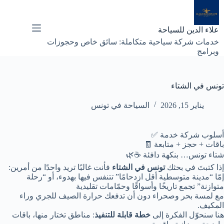
لتجاوز
لى
لمحتوى
علاء الدين للسياحة
خدمات شركة سياحية متكاملة: سائق خاص وحجوزات
وبرامج
تونس في الشتاء
يناير 15, 2026
السياحة في تونس
أسلوب شركة خدمة ✅
باقات + حجز + متابعة 🧾
شتاء تونس… بنكهة دافئة ☕🌿
إذا كتبتَ في بحثك
تونس في الشتاء
فأنت غالبًا تريد واحدًا من أمرين:
إمّا “مدينة متوسطية أقل ازدحامًا” تتنفس فيها بهدوء، أو “رحلة
متوازنة” تجمع تاريخًا وأسواقًا وحمّامات تقليدية
مع لمسة بحر وصحراء دون أن تدفعك حرارة الصيف للجري وراء
المكيف.
هنا سنحوّل الفكرة إلى
خطة قابلة للتنفيذ
: مناطق تختار منها، باقات