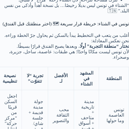
“الشتاء في تونس ليس بديلًا رخيصًا… بل نسخة أهدأ وأذكى من نفس
البلد.” 🇹🇳
تونس في الشتاء: خريطة قرار سريعة 🗺️ (اختر منطقتك قبل الفندق)
أغلب من يتعب في التخطيط يبدأ بالسكن ثم يحاول جرّ الخطة وراءه.
نحن نعكس المعادلة:
نختار “منطقة التجربة” أولًا
، وبعدها يصبح الفندق قرارًا بسيطًا.
لأن تونس ليست مكانًا واحدًا؛ هي طبقات: عاصمة، ساحل، جزيرة،
وصحراء.
المشهد
الأفضل
تجربة “لا
نصيحة
المنطقة
في
لـ
تتفوّت”
تنظيمية
الشتاء
اجعل
مدينة
جولة
السكن
تاريخية
مدينة
قريبًا
تونس
محب
+
قديمة +
من
العاصمة
الثقافة
متاحف
جلسة
“مركز
وما حولها
والتصوير
+ أسواق
شاي/
حركة”
+ قهوة
قهوة
لتقليل