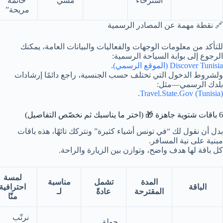
استرخاء
مشي
“خاتمة
مريحة”
🔗 نقطة مهمة عن المصادر الرسمية
للتأكد من معلومات الوجهات والفعاليات والبيانات العامة، يمكنك
الرجوع إلى بوابة السياحة الرسمية:
Discover Tunisia (الموقع الرسمي)
.
ولشروط الدخول التي تختلف حسب الجنسية، راجع دائمًا إرشادات
بلدك الرسمي—مثل:
.
Travel.State.Gov (Tunisia)
6 باقات شتوية جاهزة 🎁 (اختر ما يناسبك ثم نخصّص التفاصيل)
بدل أن نقول لك “في تونس أشياء كثيرة” ونتركك تائهًا، هذه باقات
مبنية على نية المسافر.
كل باقة لها هدف واضح، وتوازن بين الزيارة والراحة.
لمسة
المدة
تشمل
مناسبة
الباقة
احترافية
المقترحة
عادةً
لـ
منّا
نرتّب
جولة