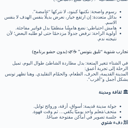
رسوم واضحة:
نكتبها كبنود، لا نتركها “غامضة”.
بدائل متعددة:
إن ارتفع خيار، نعرض بديلًا بنفس الهدف لا بنفس
الاسم.
هامش احتياطي:
نضع هامشًا منطقيًا بدل فواتير مفاجئة.
أولوية الراحة:
نرفض جدولًا مزدحمًا حتى لو طلبه البعض؛ لأن
نتيجته ندم.
تجارب شتوية “تليق بتونس” ☕🌿 (بدون حشو برنامج)
في الشتاء تتغير المتعة: بدل مطاردة الشاطئ طوال اليوم، تميل
الرحلة إلى تجربة أعمق:
المدينة القديمة، الحرف، الطعام، والحمّام التقليدي. وهنا تظهر تونس
بشكل أجمل و”أقرب”.
🏛️ ثقافة ومدينة
جولة مدينة قديمة: أسواق، أزقة، وروائح توابل.
متحف/مَعلم واحد يوميًا يكفي… ثم وقت قهوة.
جلسة تصوير في أماكن مفتوحة صباحًا.
🧖 دفء شتوي