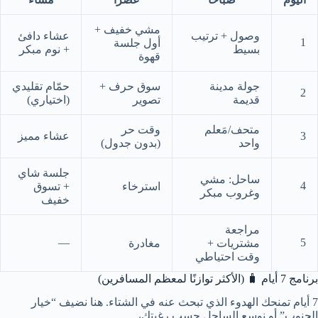
مشي خفيف +
وصول + ترتيب
عشاء دافئ
1
أول جلسة
بسيط
+ نوم مبكر
قهوة
جولة مدينة
سوق حرف +
حمّام تقليدي
2
قديمة
تصوير
(اختياري)
متحف/مَعلم
وقت حر
3
عشاء مميز
واحد
(بدون جدول)
جلسة شاي
ساحل: مشي
4
استرخاء
+ تسوق
وغروب مبكر
خفيف
مراجعة
—
5
مشتريات +
مغادرة
وقت احتياطي
برنامج 7 أيام 🧳 (الأكثر توازنًا لمعظم المسافرين)
7 أيام تمنحك الهدوء الذي تبحث عنه في الشتاء. هنا نضيف “خيار
الجنوب” أو نوسع الساحل حسب رغبتك،