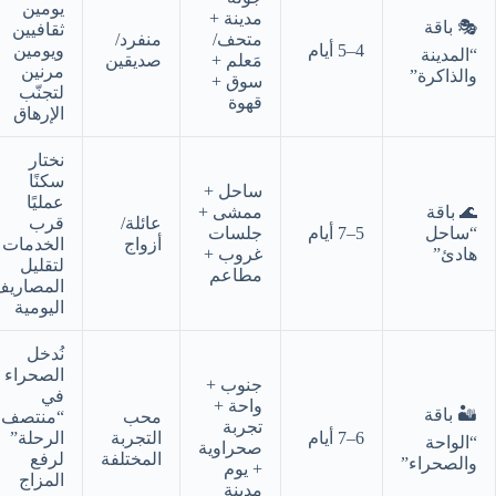
يومين
مدينة +
🎭 باقة
ثقافيين
متحف/
منفرد/
4–5 أيام
ويومين
“المدينة
مَعلم +
صديقين
مرنين
والذاكرة”
سوق +
لتجنّب
قهوة
الإرهاق
نختار
سكنًا
ساحل +
عمليًا
🌊 باقة
ممشى +
عائلة/
قرب
“ساحل
5–7 أيام
جلسات
أزواج
الخدمات
هادئ”
غروب +
لتقليل
مطاعم
المصاريف
اليومية
نُدخل
الصحراء
جنوب +
في
واحة +
🏜️ باقة
محب
“منتصف
تجربة
6–7 أيام
التجربة
الرحلة”
“الواحة
صحراوية
المختلفة
لرفع
والصحراء”
+ يوم
المزاج
مدينة