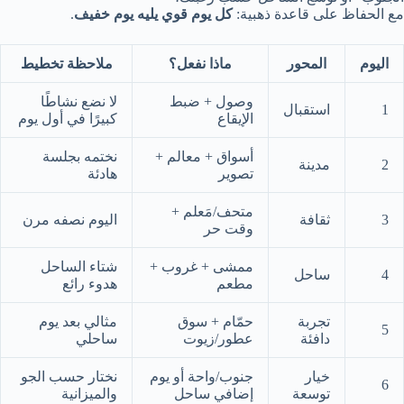
مع الحفاظ على قاعدة ذهبية:
كل يوم قوي يليه يوم خفيف
.
اليوم
المحور
ماذا نفعل؟
ملاحظة تخطيط
وصول + ضبط
لا نضع نشاطًا
1
استقبال
الإيقاع
كبيرًا في أول يوم
أسواق + معالم +
نختمه بجلسة
2
مدينة
تصوير
هادئة
متحف/مَعلم +
3
ثقافة
اليوم نصفه مرن
وقت حر
ممشى + غروب +
شتاء الساحل
4
ساحل
مطعم
هدوء رائع
تجربة
حمّام + سوق
مثالي بعد يوم
5
دافئة
عطور/زيوت
ساحلي
خيار
جنوب/واحة أو يوم
نختار حسب الجو
6
توسعة
إضافي ساحل
والميزانية