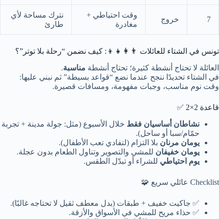
وقت احتياطي +
نترك مساحة لأي
7
خروج
مغادرة
طارئ
تونس في الشتاء للعائلات 👨‍👩‍👧‍👦: كيف نضمن “رحلة بلا توتر”؟
العائلة لا تحتاج أنشطة كثيرة؛ تحتاج أنشطة
مناسبة
.
في الشتاء تحديدًا ننجح عندما نضع “قواعد بسيطة” ثم نبني عليها:
وقت نوم مناسب، وجبات مفهومة، ومسافات قصيرة.
قاعدة 2×2 ✅
نشاطان أساسيان فقط
خلال الأسبوع (مثل: جولة مدينة + تجربة
حمّام/سبا أو ساحل).
يومان مرنان
بلا التزام (لتفادي تعب الأطفال).
يومان خفيفان
للمشي والتصوير وتناول الطعام بدون عجلة.
يوم احتياطي
للشراء أو تبدّل الطقس.
Checklist عائلي سريع 🧩
✅ جاكيت خفيف + طبقات (بدل معطف ثقيل لا تحتاجه غالبًا).
✅ حذاء مريح للمشي في الأسواق والأزقة.