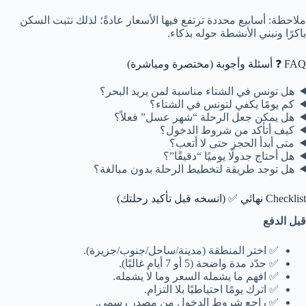
ملاحظة:
أسابيع محددة ترتفع فيها الأسعار عادةً؛ لذلك نثبت السكن
باكرًا ونبني الأنشطة حوله بذكاء.
FAQ ❓ أسئلة وأجوبة (مختصرة ومباشرة)
هل تونس في الشتاء مناسبة لمن يريد البحر؟
كم يومًا يكفي لتونس في الشتاء؟
هل يمكن جعل الرحلة “شهر عسل” فعلاً؟
كيف أتأكد من شروط الدخول؟
متى أبدأ الحجز حتى لا أتعب؟
هل أحتاج جدولًا يوميًا “دقيقًا”؟
هل توجد طريقة لتخطيط الرحلة بدون مبالغة؟
Checklist نهائي ✅ (انسخه قبل تأكيد رحلتك)
قبل الدفع
✅ اختر المنطقة (مدينة/ساحل/جنوب/جزيرة).
✅ حدّد مدة واضحة (5 أو 7 أيام غالبًا).
✅ افهم ما يشمله السعر وما لا يشمله.
✅ اترك يومًا احتياطيًا بلا التزام.
✅ راجع شروط الدخول من مصدر رسمي.