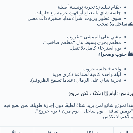
حمّام تقليدي: تجربة تونسية أصيلة.
جلسة شاي بالنعناع أو قهوة عربية مع حلويات.
سوق عطور وزيوت: شراء هدايا صغيرة ذات معنى.
🌊 ساحل بلا صخب
مشي على الممشى + غروب.
مطعم بحري بسيط بدل “مطعم صاخب”.
يوم استرخاء كامل بلا تنقل.
🏜️ جنوب وصحراء
واحة + جلسة غروب.
ليلة واحدة كافية لصناعة ذكرى قوية.
تجربة شاي على الرمال (عندما تسمح الظروف).
برنامج 5 أيام 🗓️ (مكثّف لكن مريح)
هذا نموذج شائع لمن يريد شتاءً لطيفًا دون إجازة طويلة. نحن نضع فيه
“يومين ثقافة + يوم ساحل + يوم مرن + يوم خروج”.
والأهم: لا نكدّس.
اليوم
صباحًا
عصرًا
مساءً