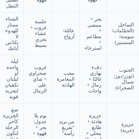
التنقل
الشتاء
بحر +
جلسة
الساحل
ممتاز
ممشى
غروب +
(الحمّامات/
+
عائلة/
للهدوء:
عشاء
سوسة/
مطاعم
أزواج
لا
بحري
+
المنستير)
تكدّس
بسيط
استرخاء
أيامك
ليلة
دفء
غروب
واحدة
الجنوب
نهاري
محب
صحراوي
أو
(توزر/دوز/
غالبًا +
المغامرة
+ شاي
ليلتان
شمال
رمال +
الهادئة
على
تكفيان
الصحراء)
واحات
الرمال
لتجربة
قوية
ضع
جزيرة
يوم بلا
الجزيرة
هادئة +
من يريد
جدول:
كآخر
جزيرة
طابع
“تفريغ
بحر +
الرحلة
(جربة)
محلي +
رأسه”
قهوة +
لتكون