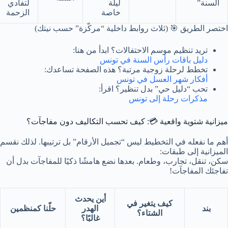
السنة”
ليلة
لتفادي
خاصة
الزحمة
اختصر الطريق 🎯 (ثلاث روابط داخلية “مركّزة” حسب نيتك)
تريد تنظيم موسم الاحتفالات؟ ابدأ من هنا:
دليل باقات رأس السنة في تونس
تخطط لرحلة زوجية مرتبة؟ هذه الصفحة تساعدك:
أفكار شهر العسل في تونس
تحب “دليل حي” بدل تنظير؟ اقرأ:
مذكرات رحلة إلى تونس
ميزانية شتوية واقعية 💳: كيف تحسب التكاليف دون مفاجآت؟
أهم ما نفعله في التخطيط ليس “تجميل الأرقام” بل ترتيبها. لذلك نقسم
الميزانية إلى طبقات:
سكن، تنقل، تجارب، وطعام. بعدها نضع هامشًا ذكيًا للمفاجآت بدل أن
تفاجئك المفاجآت!
أين يحدث
كيف يتغير في
بند
الهدر
حلّنا كمنظمين
الشتاء؟
غالبًا؟