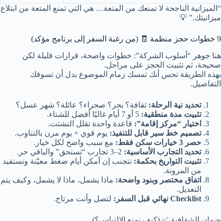
“الميزانية الناجحة لا تمنعك من المتعة… هي التي تمنع المتعة من ابتلاع
ميزانيتك.” 💡
9 خطوات حجز منظمة 🧾 (من رغبة السفر إلى برنامج مؤكد)
هنا جوهر “أسلوب الشركة”: خطوات واضحة، قرارات قليلة لكن
صحيحة، ثم تثبيت الحجز على مراحل.
بهذه الطريقة تحس أنك تمسك زمام الموضوع بدل أن تسوقك
التفاصيل.
تحديد نية الرحلة:
ثقافة؟ بحر؟ صحراء؟ عائلة؟ شهر عسل؟
تثبيت مدة منطقية:
5 أو 7 أيام غالبًا أفضل للشتاء.
اختيار “مركز إقامة”:
قاعدة واحدة تقلل التشتت.
تصميم خط سير قابل للتنفيذ:
يوم قوي + يوم مرن بالتناوب.
حصر 3 خيارات سكن فقط:
مع سبب واضح لكل خيار.
تحديد التجارب الأساسية:
2–3 تجارب “تستحق” والباقي حر.
تثبيت التواريخ بحكمة:
نتجنب إن أمكن أيام ضغط معيّنة ونستفيد
من المرونة.
اتفاق مختصر وبنود واضحة:
ماذا يشمل، ماذا لا يشمل، وكيف يتم
التعديل.
Checklist نهائي قبل السفر:
لتصل وأنت مرتاح.
ضمان الشفافية ✅ (كيف نمنع الالتباس؟)