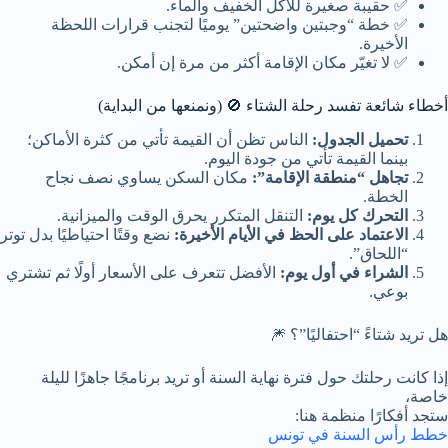
✅ حقيبة صغيرة للأكل الخفيف والماء.
✅ خطة “وجبتين واضحتين” يوميًا لتجنب قرارات اللحظة
الأخيرة.
✅ لا تغيّر مكان الإقامة أكثر من مرة إن أمكن.
أخطاء شائعة تفسد رحلة الشتاء 🚫 (ونمنعها من البداية)
تحميل الجدول:
الناس تظن أن القيمة تأتي من كثرة الأماكن؛
بينما القيمة تأتي من جودة اليوم.
تجاهل “منطقة الإقامة”:
مكان السكن يساوي نصف نجاح
الخطة.
التحرك كل يوم:
التنقل المتكرر يحرق الوقت والميزانية.
الاعتماد على الحظ في الأيام الأخيرة:
نضع وقتًا احتياطيًا بدل توتر
“اللحاق”.
الشراء في أول يوم:
الأفضل تتعرف على الأسعار أولًا ثم تشتري
بوعي.
هل تريد شتاءً “احتفاليًا”؟ 🎆
إذا كانت رحلتك حول فترة نهاية السنة أو تريد برنامجًا جاهزًا لليلة
خاصة،
ستجد أفكارًا منظمة هنا:
خطط رأس السنة في تونس