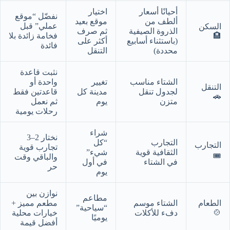
أحيانًا أسعار
اختيار
نفضّل “موقع
ألطف من
موقع بعيد
عملي” قبل
السكن
الذروة الصيفية
ثم صرف
🏨
فخامة زائدة بلا
(باستثناء أسابيع
أكثر على
فائدة
محددة)
التنقل
نثبت قاعدة
الشتاء مناسب
تغيير
واحدة أو
التنقل
لجدول تنقل
مدينة كل
قاعدتين فقط
🚗
متزن
يوم
ثم نعمل
رحلات يومية
شراء
نختار 2–3
التجارب
“كل
التجارب
تجارب قوية
الثقافية قوية
شيء”
🎟️
والباقي وقت
في الشتاء
في أول
حر
يوم
نوازن بين
مطاعم
الطعام
الشتاء موسم
مطعم مميز +
“سياحية”
🍲
دفء للأكلات
خيارات محلية
يوميًا
أفضل قيمة