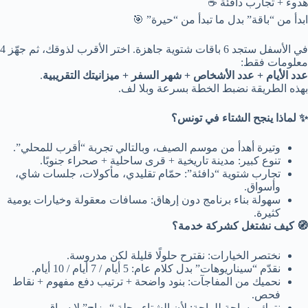
هدوء + تجارب دافئة ☕
ابدأ من “باقة” بدل ما تبدأ من “حيرة” 🎯
في الأسفل ستجد 6 باقات شتوية جاهزة. اختر الأقرب لذوقك، ثم جهّز 4
معلومات فقط:
عدد الأيام + عدد الأشخاص + شهر السفر + ميزانيتك التقريبية
.
بهذه الطريقة نضبط الخطة بسرعة وبلا لف.
✨ لماذا ينجح الشتاء في تونس؟
وتيرة أهدأ من موسم الصيف، وبالتالي تجربة “أقرب للمحلي”.
تنوع كبير: مدينة تاريخية + قرى ساحلية + صحراء جنوبًا.
تجارب شتوية “دافئة”: حمّام تقليدي، مأكولات، جلسات شاي،
وأسواق.
سهولة بناء برنامج دون إرهاق: مسافات معقولة وخيارات يومية
كثيرة.
🧭 كيف نشتغل كشركة خدمة؟
نختصر الخيارات: نقترح حلولًا قليلة لكن مدروسة.
نقدّم “سيناريوهات” بدل كلام عام: 5 أيام / 7 أيام / 10 أيام.
نحميك من المفاجآت: بنود واضحة + ترتيب دفع مفهوم + نقاط
فحص.
نترك مساحة للراحة: لأن الشتاء رحلة “مزاج” لا سباق.