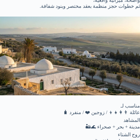
واضحة، ميزانية واقعية،
ثم خطوات حجز منظمة بعقد مختصر وبنود شفافة.
مناسب لـ
عائلة 👨‍👩‍👧‍👦 / زوجين ❤️ / منفرد 🧳
المشاهد
مدينة + بحر + صحراء 🌊🏜️
روح الشتاء