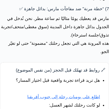
7) “خطة مرنة” ضد مفاجآت مارس: بدائل جاهزة ✅
مارس قد يعطيك يومًا مثاليًا ثم ساعة مطر. نحن نُدخل في
الجدول بدائل جاهزة داخل المدينة (سوق مغطى/متحف/تجربة
تذوق/جلسة استرخاء).
هذه المرونة هي التي تجعل رحلتك “مضمونة” حتى لو تغيّر
الجو.
🔗 روابط قد تهمّك قبل الحجز (من نفس الموضوع)
هل تريد قراءة تجربة واقعية قبل اختيار المسار؟
اطلع على يوميات رحلة إلى جنوب أفريقيا
لو كانت رحلتك لشهر العسل: