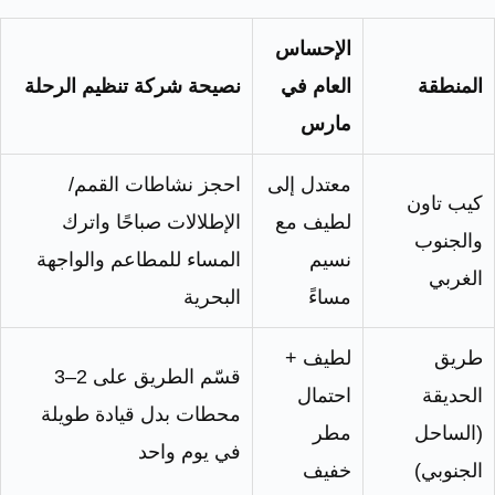
الإحساس
المنطقة
العام في
نصيحة شركة تنظيم الرحلة
مارس
معتدل إلى
احجز نشاطات القمم/
كيب تاون
لطيف مع
الإطلالات صباحًا واترك
والجنوب
نسيم
المساء للمطاعم والواجهة
الغربي
مساءً
البحرية
طريق
لطيف +
قسّم الطريق على 2–3
الحديقة
احتمال
محطات بدل قيادة طويلة
(الساحل
مطر
في يوم واحد
الجنوبي)
خفيف