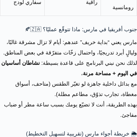
راقية
سفاري لودج
رومانسية
جنوب أفريقيا في مارس: ماذا تتوقّع عمليًا؟ 🇿🇦🍂
مارس يعني “بداية خريف” عندهم: أيام لا تزال مشرقة غالبًا،
وليالٍ أبرد تدريجيًا، واحتمال زخّات متفرّقة في بعض المناطق.
لذلك نحن نبني البرنامج على قاعدة بسيطة:
نشاطان أساسيان
في اليوم + مساحة مرنة
،
مع بدائل داخلية جاهزة لو تغيّر الطقس (متاحف، أسواق
مغطاة، تجارب تذوّق، مطاعم مطلة).
بهذه الطريقة، أنت لا تضيّع يومك بسبب ساعة مطر أو ضباب
مفاجئ.
🌦️ خريطة أجواء مارس (تقريبية لتسهيل التخطيط)