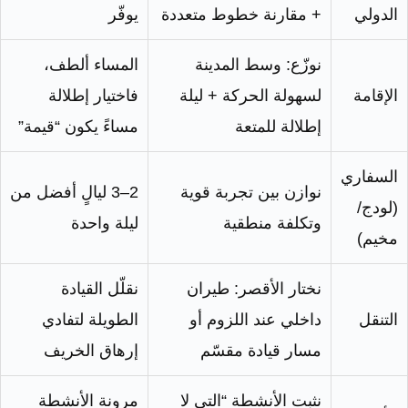
الدولي
+ مقارنة خطوط متعددة
يوفّر
نوزّع: وسط المدينة
المساء ألطف،
الإقامة
لسهولة الحركة + ليلة
فاختيار إطلالة
إطلالة للمتعة
مساءً يكون “قيمة”
السفاري
نوازن بين تجربة قوية
2–3 ليالٍ أفضل من
(لودج/
وتكلفة منطقية
ليلة واحدة
مخيم)
نختار الأقصر: طيران
نقلّل القيادة
التنقل
داخلي عند اللزوم أو
الطويلة لتفادي
مسار قيادة مقسّم
إرهاق الخريف
نثبت الأنشطة “التي لا
مرونة الأنشطة