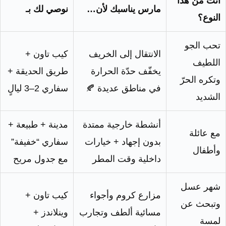
أنت من هذا
مارس يناسبك لأن…
نوصي لك بـ
النوع؟
تحب الجو
الانتقال إلى الخريف
كيب تاون +
اللطيف
يخفّف حدّة الحرارة
طريق الحديقة +
وتكره الحرّ
في مناطق عديدة 🍂
سفاري 2–3 ليالٍ
الشديد
أنشطة خارجية ممتدة
مدينة + طبيعة +
مع عائلة
بدون إجهاد + خيارات
سفاري “خفيفة”
وأطفال
داخلية وقت المطر
مع جدول مريح
شهر عسل
مزارع كروم وأجواء
كيب تاون +
وتبحث عن
مسائية ألطف وتجارب
وينلاندز +
لمسة