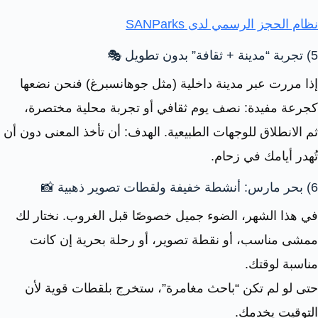
نظام الحجز الرسمي لدى SANParks
5) تجربة “مدينة + ثقافة” بدون تطويل 🎭
إذا مررت عبر مدينة داخلية (مثل جوهانسبرغ) فنحن نضعها
كجرعة مفيدة: نصف يوم ثقافي أو تجربة محلية مختصرة،
ثم الانطلاق للوجهات الطبيعية. الهدف: أن تأخذ المعنى دون أن
تُهدر أيامك في زحام.
6) بحر مارس: أنشطة خفيفة ولقطات تصوير ذهبية 📸
في هذا الشهر، الضوء جميل خصوصًا قبل الغروب. نختار لك
ممشى مناسب، أو نقطة تصوير، أو رحلة بحرية إن كانت
مناسبة لوقتك.
حتى لو لم تكن “باحث مغامرة”، ستخرج بلقطات قوية لأن
التوقيت يخدمك.