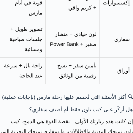
إكسسوارات
قوية في أيام
+ كريم واقي
مارس
تصوير طويل +
لون حيادي + منظار
سفاري
جلسات صباحية
صغير + Power Bank
ومسائية
تأمين سفر + نسخ
راحة بال + سرعة
أوراق
رقمية من الوثائق
عند الحاجة
🔍 أكثر الأسئلة التي تُحسم عليها رحلة مارس (بإجابات عملية)
هل أركّز على كيب تاون فقط أم أضيف سفاري؟
إن كانت هذه زيارتك الأولى—نقطة القوة هي الدمج. كيب
تاون تمنحك المدينة والإطلالات، والسفاري تمنحك التجربة التي