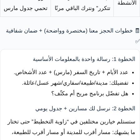
الأنشطة
تتكرر” ونترك الباقي مرنًا
تحمي جدول مارس
🧾 خطوات الحجز معنا (مختصرة وواضحة) + ضمان شفافية
✅
الخطوة 1: رسالة واحدة بالمعلومات الأساسية
عدد الأيام + تاريخ السفر (مارس) + عدد الأشخاص.
تفضيلك: مدينة/طبيعة/سفاري/شهر عسل/عائلة.
هل تفضّل برنامج مريح أم مكثّف؟
الخطوة 2: نرسل لك مسارين + جدول يومي
ستستلم خيارين مختلفين في “زاوية التخطيط” حتى تختار
ما يشبهك: مسار أقرب للمدينة أو مسار أقرب للطبيعة،