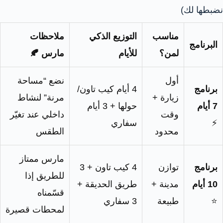
نضبطها لك)
مناسب
التوزيع الذكي
ملاحظات
البرنامج
لمن؟
للأيام
مارس 🍂
أول
نضع “مساحة
برنامج
4 أيام كيب تاون/
زيارة +
مرنة” لنشاط
7 أيام
حولها + 3 أيام
وقت
داخلي عند تغيّر
⚡
سفاري
محدود
الطقس
مارس ممتاز
برنامج
توازن
4 كيب تاون + 3
للطريق إذا
10 أيام
مدينة +
طريق الحديقة +
قسّمناه
⭐
طبيعة
3 سفاري
لمحطات قصيرة