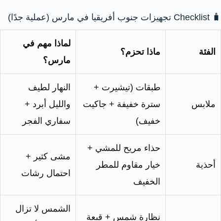
🧳 Checklist تجهيزات جنوب أفريقيا في مارس (عملية جدًا)
لماذا مهم في
الفئة
ماذا تحزم؟
مارس؟
طبقات (تيشيرت +
النهار لطيف
ملابس
سترة خفيفة + جاكيت
والليل أبرد +
خفيف)
سفاري الفجر
حذاء مريح للمشي +
مشى كثير +
أحذية
خيار مقاوم للمطر
احتمال رشات
الخفيف
الشمس لا تزال
نظارة شمس + قبعة