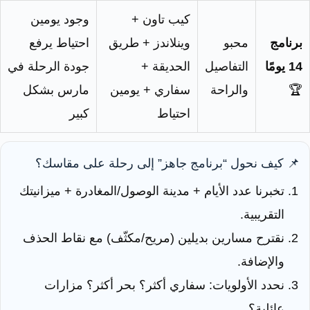
كيب تاون +
وجود يومين
برنامج
محبو
وينلاندز + طريق
احتياط يرفع
14 يومًا
التفاصيل
الحديقة +
جودة الرحلة في
🏆
والراحة
سفاري + يومين
مارس بشكل
احتياط
كبير
📌 كيف نحول “برنامج جاهز” إلى رحلة على مقاسك؟
تخبرنا عدد الأيام + مدينة الوصول/المغادرة + ميزانيتك
التقريبية.
نقترح مسارين بديلين (مريح/مكثّف) مع نقاط الحذف
والإضافة.
نحدد الأولويات: سفاري أكثر؟ بحر أكثر؟ مزارات
عائلية؟