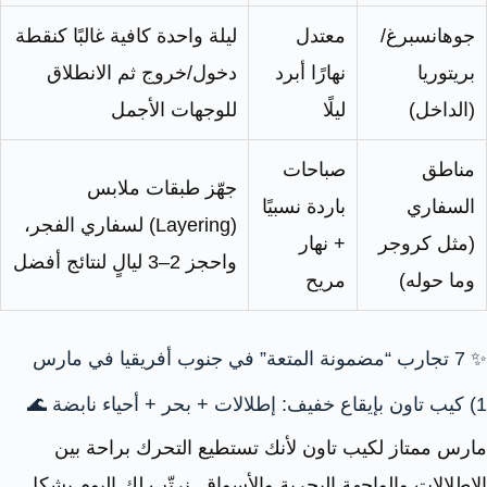
جوهانسبرغ/
معتدل
ليلة واحدة كافية غالبًا كنقطة
بريتوريا
نهارًا أبرد
دخول/خروج ثم الانطلاق
(الداخل)
ليلًا
للوجهات الأجمل
مناطق
صباحات
جهّز طبقات ملابس
السفاري
باردة نسبيًا
(Layering) لسفاري الفجر،
(مثل كروجر
+ نهار
واحجز 2–3 ليالٍ لنتائج أفضل
وما حوله)
مريح
✨ 7 تجارب “مضمونة المتعة” في جنوب أفريقيا في مارس
1) كيب تاون بإيقاع خفيف: إطلالات + بحر + أحياء نابضة 🌊
مارس ممتاز لكيب تاون لأنك تستطيع التحرك براحة بين
الإطلالات والواجهة البحرية والأسواق. نرتّب لك اليوم بشكل