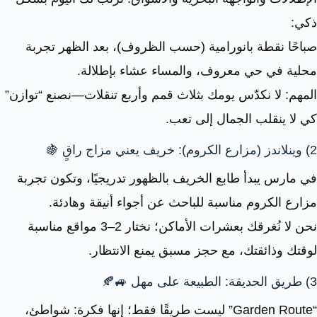
ذكي:
صباحًا نقطة بانورامية (حسب الظروف)، بعد الظهر تجربة
محلية في حي معروف، والمساء عشاء بإطلالة.
المهم: لا نكدّس يومك بثلاث قمم وأربع تنقلات—نصنع “توازن”
كي لا ينقلب الجمال إلى تعب.
2) وينلاندز (مزارع الكروم): خريف يعني مزاج راقٍ 🍇
في مارس يبدأ طابع الخريف بالظهور تدريجيًا، وتكون تجربة
مزارع الكروم مناسبة للباحث عن أجواء أنيقة وهادئة.
نحن لا نُغرقك بعشرات الأماكن؛ نختار 2–3 مواقع مناسبة
لوقتك وذائقتك، مع حجز مسبق يمنع الانتظار.
3) طريق الحديقة: الطبيعة على مهل 🚙🍂
“Garden Route” ليست طريقًا فقط؛ إنها فكرة: شواطئ،