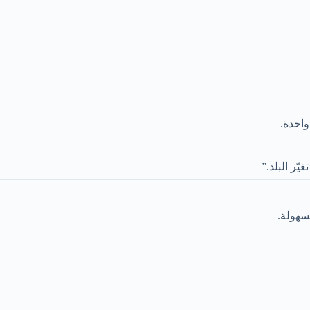
احدة.
ّر البلد.”
سهولة.