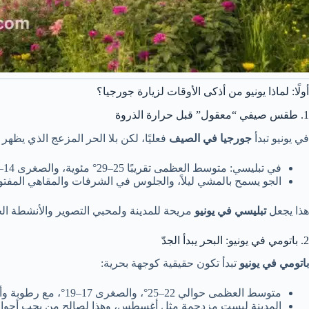
أولًا: لماذا يونيو من أذكى الأوقات لزيارة جورجيا؟
1. طقس صيفي “معقول” قبل حرارة الذروة
في يونيو تبدأ
جورجيا في الصيف
فعليًا، لكن بلا الحر المزعج الذي يظهر لا
في تبليسي: متوسط العظمى تقريبًا 25–29° مئوية، والصغرى 14–18°، مع ساعات نهار طويلة وإحساس لطيف مساءً. Weather Spark+1
الجو يسمح بالمشي ليلاً، والجلوس في الشرفات والمقاهي المفتو
هذا يجعل
تبليسي في يونيو
مريحة للمدينة ولمحبي التصوير والأنشطة الخ
2. باتومي في يونيو: البحر يبدأ الجدّ
باتومي في يونيو
تبدأ تكون حقيقية كوجهة بحرية:
متوسط العظمى حوالي 22–25°، والصغرى 17–19°، مع رطوبة وأمطار محتملة، لكن الأجواء مناسبة للسباحة التدريجية والاسترخاء على الساحل. Weather Spark+1
المدينة ليست مزدحمة مثل أغسطس، وهذا لصالح من يحب أجواء ب