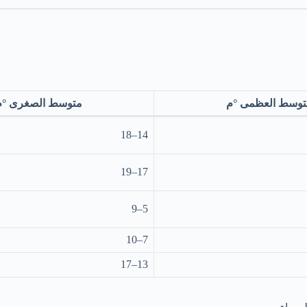
توسط العظمى °م
متوسط الصغرى °م
14–18
17–19
5–9
7–10
13–17