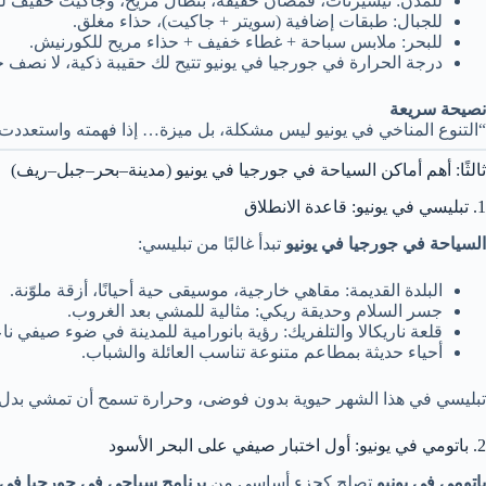
للمدن: تيشيرتات، قمصان خفيفة، بنطال مريح، وجاكيت خفيف لل
للجبال: طبقات إضافية (سويتر + جاكيت)، حذاء مغلق.
للبحر: ملابس سباحة + غطاء خفيف + حذاء مريح للكورنيش.
درجة الحرارة في جورجيا في يونيو تتيح لك حقيبة ذكية، لا نصف خ
نصيحة سريعة
“التنوع المناخي في يونيو ليس مشكلة، بل ميزة… إذا فهمته واستعددت 
ثالثًا: أهم أماكن السياحة في جورجيا في يونيو (مدينة–بحر–جبل–ريف)
1. تبليسي في يونيو: قاعدة الانطلاق
السياحة في جورجيا في يونيو
تبدأ غالبًا من تبليسي:
البلدة القديمة: مقاهي خارجية، موسيقى حية أحيانًا، أزقة ملوّنة.
جسر السلام وحديقة ريكي: مثالية للمشي بعد الغروب.
قلعة ناريكالا والتلفريك: رؤية بانورامية للمدينة في ضوء صيفي نا
أحياء حديثة بمطاعم متنوعة تناسب العائلة والشباب.
تبليسي في هذا الشهر حيوية بدون فوضى، وحرارة تسمح أن تمشي بدل 
2. باتومي في يونيو: أول اختبار صيفي على البحر الأسود
باتومي في يونيو
تصلح كجزء أساسي من
برنامج سياحي في جورجيا في ي