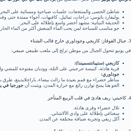
شاطئ الحصى والمنتجعات: جلسات صباحية ومسائية على البحر.
بوليفارد باتومي: دراجات، تماثيل، كافيهات، أجواء ممتدة حتى وق
الحديقة النباتية: مشهد أخضر واسع بإطلالة على البحر.
جو مناسب للسباحة لمن يحب الماء المنعش أكثر من الماء الحار.
3. جبال القوقاز: كازبجي وجوداوري خارج قالب الشتاء
في يونيو تتحول الجبال من موطن تزلج إلى ملعب طبيعي صيفي:
كازبجي (ستيبانتسميندا):
قرية هادئة، كنيسة جرجيتي على التلة، ووديان مفتوحة للمشي وا
جوداوري:
مناظر خضراء مع قمم بعيدة ما زالت بيضاء، باراجلايدينغ، طرق با
الجو هنا يمنح توازن رائع مع حرارة المدن، ويثبت أن
جورجيا في يو
4. كاخيتي: ريف هادئ في قلب الربيع المتأخر
تلال خضراء وقرى هادئة.
سغناغي بإطلالة على وادي الألاشاني.
أكل ريفي وتجربة ضيافة مختلفة عن المدن.