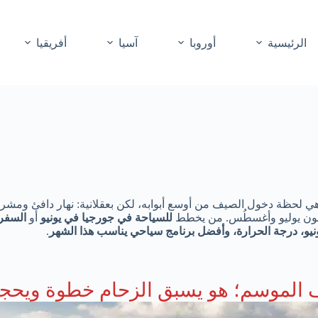
الرئيسية
أوروبا
آسيا
أفريقيا
جيا في يونيو (Georgia in June / Грузия в июне / Jun / 06 / ٦ / VI) هي لحظة دخول الصيف من أوسع أبوا
جنون يوليو وأغسطُس. من يخطط
للسياحة في جورجيا في يونيو
أو
السفر 
و، درجة الحرارة، وأفضل برنامج سياحي يناسب هذا الشهر
.
لف الموسم؛ هو يسبق الزحام خطوة ويحج