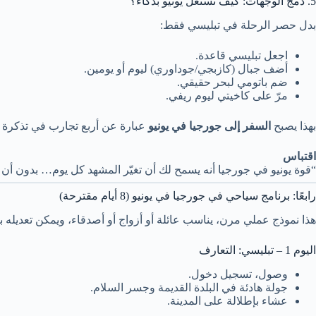
5. دمج الوجهات: كيف تستغل يونيو بذكاء؟
بدل حصر الرحلة في تبليسي فقط:
اجعل تبليسي قاعدة.
أضف جبال (كازبجي/جوداوري) ليوم أو يومين.
ضم باتومي لبحر حقيقي.
مرّ على كاخيتي ليوم ريفي.
بهذا يصبح
السفر إلى جورجيا في يونيو
عبارة عن أربع تجارب في تذكرة و
اقتباس
“قوة يونيو في جورجيا أنه يسمح لك أن تغيّر المشهد كل يوم… بدون أن تغي
رابعًا: برنامج سياحي في جورجيا في يونيو (8 أيام مقترحة)
هذا نموذج عملي مرن، يناسب عائلة أو أزواج أو أصدقاء، ويمكن تعديله ب
اليوم 1 – تبليسي: التعارف
وصول، تسجيل دخول.
جولة هادئة في البلدة القديمة وجسر السلام.
عشاء بإطلالة على المدينة.