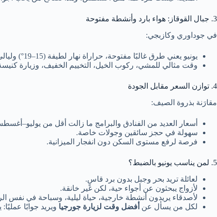
3. جبال القوقاز: هواء بارد وأنشطة مفتوحة
في جوداوري وكازبجي:
يونيو يعني طرق غالبًا مفتوحة، حراراة نهار لطيفة (15–19°) وليالي باردة نسبيًا (5–9°). World Weather & Climate Information+1
وقت مثالي للمشي، ركوب الخيل، التخييم الخفيف، وزيارة كنيسة 
4. توازن السعر مقابل الجودة
مقارَنة بذروة الصيف:
أسعار العديد من الفنادق والبرامج ما زالت أقل من يوليو–أغسطس. epid Travel+2Sorumlu Seyahat+2
سهولة في حجز سائقين وجولات خاصة.
فرصة لرفع مستوى السكن دون انفجار الميزانية.
5. لمن يناسب يونيو بالضبط؟
لعائلة تريد بحر وجبل بدون برد قاسٍ.
لأزواج يبحثون عن أجواء حية، لكن غير خانقة.
لأصدقاء يريدون أنشطة خارجية، حياة ليلية، وسباحة في نفس الر
لكل من يسأل عن
أفضل وقت لزيارة جورجيا
ويريد جوابًا عمليًا