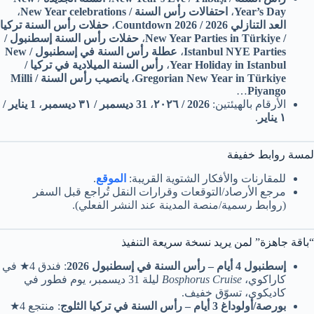
Year’s Day
،
احتفالات رأس السنة / New Year celebrations
،
العد التنازلي 2026 / Countdown 2026
،
حفلات رأس السنة تركيا
/ New Year Parties in Türkiye
،
حفلات رأس السنة إسطنبول /
Istanbul NYE Parties
،
عطلة رأس السنة في إسطنبول / New
Year Holiday in Istanbul
،
رأس السنة الميلادية في تركيا /
Gregorian New Year in Türkiye
،
يانصيب رأس السنة / Milli
…
Piyango
الأرقام بالهيئتين:
2026 / ٢٠٢٦
،
31 ديسمبر / ٣١ ديسمبر
،
1 يناير /
١ يناير
.
لمسة روابط خفيفة
للمقارنات والأفكار الشتوية القريبة:
الموقع
.
مرجع الأرصاد/التوقعات وقرارات النقل تُراجع قبل السفر
(روابط رسمية/منصة المدينة عند النشر الفعلي).
“باقة جاهزة” لمن يريد نسخة سريعة التنفيذ
إسطنبول 4 أيام – رأس السنة في إسطنبول 2026
: فندق 4★ في
كاراكوي،
Bosphorus Cruise
ليلة 31 ديسمبر، يوم فطور في
كاديكوي، تسوّق خفيف.
بورصة/أولوداغ 3 أيام – رأس السنة في تركيا الثلوج
: منتجع 4★