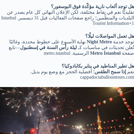
هل توجد ألعاب نارية مؤكّدة فوق البوسفور؟
تقليديًّا نعم في نقاط مختلفة، لكن الإعلان النهائي كل عام يصدر عن
البلديات والمنظّمين؛ راجع صفحات الفعاليات قبل 31 ديسمبر. Istanbul
Tourist Information+1
هل تعمل المواصلات ليلًا؟
توجد خدمة
Night Metro
نهاية الأسبوع على خطوط محددة، وغالبًا
تُعلن تحديثات في مناسبات كـ
ليلة رأس السنة في إسطنبول
—تابع
صفحة
Metro İstanbul
الرسمية. metro.istanbul
هل تطير المناطيد في يناير بكابادوكيا؟
نعم
إذا سمح الطقس
؛ أفضلية الحجز مع وضع يوم بديل.
cappadociaballoontours.com