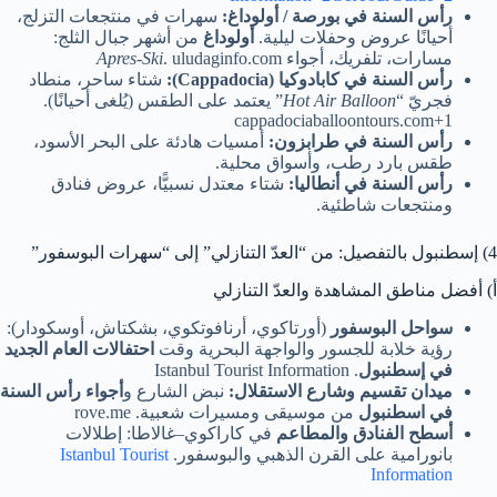
رأس السنة في بورصة / أولوداغ:
سهرات في منتجعات التزلج،
أحيانًا عروض وحفلات ليلية.
أولوداغ
من أشهر جبال الثلج:
مسارات، تلفريك، أجواء
. uludaginfo.com
Apres-Ski
رأس السنة في كابادوكيا (Cappadocia):
شتاء ساحر، منطاد
فجريّ “
Hot Air Balloon
” يعتمد على الطقس (يُلغى أحيانًا).
cappadociaballoontours.com+1
رأس السنة في طرابزون:
أمسيات هادئة على البحر الأسود،
طقس بارد رطب، وأسواق محلية.
رأس السنة في أنطاليا:
شتاء معتدل نسبيًّا، عروض فنادق
ومنتجعات شاطئية.
4) إسطنبول بالتفصيل: من “العدّ التنازلي” إلى “سهرات البوسفور”
أ) أفضل مناطق المشاهدة والعدّ التنازلي
سواحل البوسفور
(أورتاكوي، أرنافوتكوي، بشكتاش، أوسكودار):
رؤية خلابة للجسور والواجهة البحرية وقت
احتفالات العام الجديد
في إسطنبول
. Istanbul Tourist Information
ميدان تقسيم وشارع الاستقلال:
نبض الشارع و
أجواء رأس السنة
في اسطنبول
من موسيقى ومسيرات شعبية. rove.me
أسطح الفنادق والمطاعم
في كاراكوي–غالاطا: إطلالات
بانورامية على القرن الذهبي والبوسفور.
Istanbul Tourist
Information