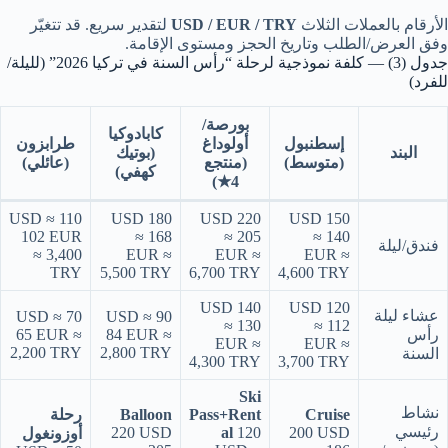
الأرقام بالعملات الثلاث
USD / EUR / TRY
لتقدير سريع. قد تتغيّر
وفق العرض/الطلب وتاريخ الحجز ومستوى الإقامة.
جدول (3) — كلفة نموذجية لرحلة “رأس السنة في تركيا 2026” (لليلة/
للفرد)
بورصة/
كابادوكيا
إسطنبول
أولوداغ
طرابزون
البند
(بوتيك
(متوسط)
(منتجع
(عائلي)
كهفي)
4★)
110 USD ≈
180 USD
220 USD
150 USD
102 EUR
≈ 168
≈ 205
≈ 140
فندق/ليلة
≈ 3,400
EUR ≈
EUR ≈
EUR ≈
TRY
5,500 TRY
6,700 TRY
4,600 TRY
140 USD
120 USD
عشاء ليلة
70 USD ≈
90 USD ≈
≈ 130
≈ 112
رأس
84 EUR ≈
65 EUR ≈
EUR ≈
EUR ≈
2,200 TRY
2,800 TRY
السنة
4,300 TRY
3,700 TRY
Ski
نشاط
Cruise
Pass+Rent
Balloon
رحلة
رئيسي
220 USD
al
120
200 USD
أوزونغول