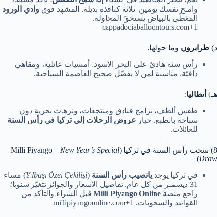
وامنح نفسك يومين–ثلاثة كنافذة بديلة. المشهد فوق
وادي الورود
المغطّى بالبياض يستحقّ المحاولة.
cappadociaballoontours.com+1
د)
طرابزون
وما حولها:
رأس سنة هادئ على البحر الأسود، أمسيات عائلية، ومقاهي
دافئة. مناسبة لمن لا يفضّل ضجيج العاصمة السياحية.
هـ)
أنطاليا
:
طقس ألطف، برامج فنادق ومنتجعات، ونزهات بحرية دون
سباحة بالطبع. خيار
عروض الرحلات إلى تركيا في رأس السنة
للعائلات.
8) سحب رأس السنة في تركيا (Milli Piyango –
New Year’s Special
)
Draw
في تركيا يوجد
يانصيب رأس السنة
(
Yılbaşı Özel Çekilişi
) مساء
31 ديسمبر من كل عام. تفاصيل الأسعار والجوائز تتغيّر سنويًا؛
راجع منصة
Milli Piyango Online
قبل الشراء والتأكد من
القواعد والسحوبات. millipiyangoonline.com+1