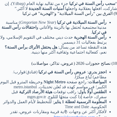
“
سحب رأس السنة في تركيا
جزء من تقاليد نهاية العام (Yılbaşı). إن
شاركت، افعلها بعقلانية واجعلها
أمنيات السنة الجديدة
لا أكثر.”
9) الفرق بين “رأس السنة الميلادية” و“الهجرية” في تركيا
رأس السنة الميلادية في تركيا
(
Gregorian New Year
) مناسبة
مدنية/مجتمعية تُحتفل بها بالزينة والأغاني و
احتفالات رأس السنة
في تركيا
.
رأس السنة الهجرية
حدث ديني مختلف في التقويم الإسلامي، ولا
يرتبط بفعاليات 31 ديسمبر.
هذه النقطة تساعد من يسأل:
هل يحتفل الأتراك برأس السنة؟
نعم، كفعالية اجتماعية وثقافية أكثر منها دينية.
10) نصائح حجوزات 2026 (عروض، تذاكر، مواصلات)
احجز بدري
:
عروض رأس السنة في تركيا
(فنادق/قوارب/
مطاعم) تُباع مبكرًا.
المواصلات
: راجع صفحة
Night Metro
وخريطة المترو قبل اليوم
الكبير؛ في مواسم كهذه قد تُعلن تحديثات. metro.istanbul
الطقس أولًا بأول
: راقب توقعات
هيئة الأرصاد التركية
قبل
سفرِك، خاصة إذا كنت متجهًا للثلوج. mgm.gov.tr
المعلومة الرسمية لعطلة 1 يناير
: للتخطيط لأيام العمل والدوائر
الحكومية. Time and Date
لأفكار أكثر عن وجهات 冬ية قريبة ومقارنات عروض، تقدر