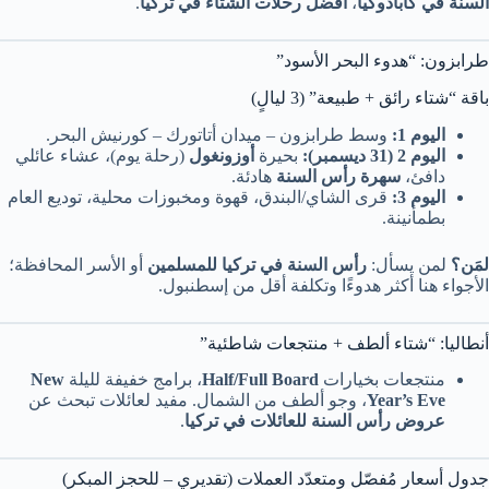
السنة في كابادوكيا
،
أفضل رحلات الشتاء في تركيا
.
طرابزون: “هدوء البحر الأسود”
باقة “شتاء رائق + طبيعة” (3 ليالٍ)
اليوم 1:
وسط طرابزون – ميدان أتاتورك – كورنيش البحر.
اليوم 2 (31 ديسمبر):
بحيرة
أوزونغول
(رحلة يوم)، عشاء عائلي
دافئ،
سهرة رأس السنة
هادئة.
اليوم 3:
قرى الشاي/البندق، قهوة ومخبوزات محلية، توديع العام
بطمأنينة.
لمَن؟
لمن يسأل:
رأس السنة في تركيا للمسلمين
أو الأسر المحافظة؛
الأجواء هنا أكثر هدوءًا وتكلفة أقل من إسطنبول.
أنطاليا: “شتاء ألطف + منتجعات شاطئية”
منتجعات بخيارات
Half/Full Board
، برامج خفيفة لليلة
New
Year’s Eve
، وجو ألطف من الشمال. مفيد لعائلات تبحث عن
عروض رأس السنة للعائلات في تركيا
.
جدول أسعار مُفصّل ومتعدّد العملات (تقديري – للحجز المبكر)