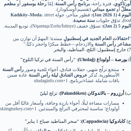
أورتاكوي
، فترة راحة،
برنامج رأس السنة
: إمّا
رحلة بوسفور
أو
مطعم
مطلّ
أو
تجمع ميداني
(تقسيم/أوسكودار).
اليوم 4 (1 Jan 2026):
فطور متأخر، جولة
street
،
Kadıköy–Moda
food
، تذوّق حلويات
سنة سعيدة
.
اليوم 5 (2 Jan):
تسوّق خفيف (Nişantaşı/Zorlu/İstinye)، توديع المدينة.
“
احتفالات العام الجديد في إسطنبول
ممتدة؛ المهمّ أن توازن بين
مشاعر رأس السنة
والازدحام—خطّط مبكرًا واحجز ذكيًا.”
7) خارج إسطنبول: الثلج، المناطيد، والبحر
أ)
بورصة – أولوداغ (Uludağ)
: “رأس السنة في تركيا الثلوج”
منتجع تزلّج شهير، حفلات فنادق، أجواء ثلجية وصور
رأس السنة
الأسطورية. تُذكر
عروض الفنادق ليلة رأس السنة
عادة ضمن
باقات شاملة عشاء/برنامج. uludaginfo.com+1
ب)
أرزِروم – بالاندوكان (Palandöken)
: تزلج ليليّ
مسارات مضاءة ليلًا، أجواء باردة وجافة، وأسعار غالبًا أقل من
أولوداغ؛ مناسبة لمحترفي التزلّج والمبتدئين. skiingturkey.com+1
ج)
كابادوكيا (Cappadocia)
: “سحر المناطيد صباح 1 يناير”
نعم، تطير المناطيد في الشتاء
إذا سمح الطقس
؛ تأكّد مسبقًا،