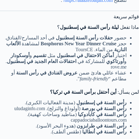
تتصفّح
https://alaazerbaijan.com/
.
قوائم سريعة
ماذا تفعل
ليلة رأس السنة في إسطنبول
؟
حضور
حفلات رأس السنة إسطنبول
في أحد المسارح/الفنادق.
حجز
Bosphorus New Year Dinner Cruise
لمشاهدة
الألعاب
النارية
من الماء. ToursCE
اختيار
أماكن الاحتفال في اسطنبول
مثل
تقسيم
و
أوسكودار
و
أورتاكوي
للمشاركة في
احتفالات العام الجديد في إسطنبول
.
rove.me
عشاء عائلي هادئ ضمن
عروض الفنادق في رأس السنة
أو
مطاعم “
family-friendly
”.
لمن يسأل:
أين أحتفل برأس السنة في تركيا؟
رأس السنة في إسطنبول
(مدينة الفعاليات الكبرى).
رأس السنة في بورصة
(أولوداغ والتزلج). uludaginfo.com
رأس السنة في كابادوكيا
(مناطيد وساحات كهفية).
cappadociaballoontours.com
رأس السنة في طرابزون
(هدوء البحر الأسود).
رأس السنة في أنطاليا
(طقس ألطف).