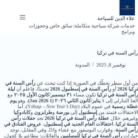
لتجاوز
لى
لمحتوى
علاء الدين للسياحة
خدمات شركة سياحية متكاملة: سائق خاص وحجوزات
وبرامج
رأس السنة في تركيا
نوفمبر 8, 2025
المدونة
من أول سطر نحطّك في الصورة: إذا كنت تبحث عن
رأس السنة في
تركيا 2026
أو
رأس السنة في إسطنبول 2026
تحديدًا، فاعلم أن
ليلة
رأس السنة في تركيا
تكون مساء
٣١ ديسمبر/كانون الأول ٢٠٢٥
مع
العدّ التنازلي إلى
١ يناير/كانون الثاني ٢٠٢٦ (1 Jan 2026)
، وهو
يوم
عطلة رسمية
في عموم البلاد (Yılbaşı –
New Year’s Day
)، أما
الاحتفالات فتمتد من
إسطنبول
إلى
بورصة
و
طرابزون
و
كابادوكيا
وغيرهم. خلال
عطلة رأس السنة في تركيا 2026
تجد
حفلات رأس
السنة تركيا
،
احتفالات العام الجديد في إسطنبول
،
عروض الفنادق في
رأس السنة
، وقوارب البوسفور مع عشاء وDJ. وفي المقابل، توجد
خيارات
رأس السنة في تركيا للمسلمين
والعائلات: مطاعم بلا كحول،