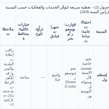
جدول (2) – تغطية سريعة لتوفّر الخدمات والفعاليات حسب المدينة
(رأس السنة 2026)
احتفالا
قوارب/
خيارات
ت
سهرا
بوسفو
تزلّج/
عائلية/
ملاحظا
المدينة
عامة/
ت
ر أو
ثلوج
محافظ
ت
ساحا
فنادق
بحر
ة
ت
راقب
إعلانا
نعم،
ت
خاصة
البلدية
تقسيم/
نعم
والمتر
الاستق
(بوسفو
و؛ قد
إسطنب
واسع
—
لال
متاحة
ر
تُكثّف
ول
جدًا
وسواح
Dinner
الرحلا
Cruise)
ل
ت.
البوسف
rove.m
ور
e+2To
ursCE
+2