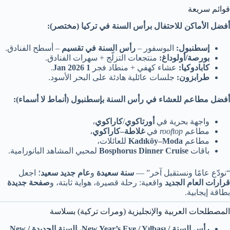
قوائم سريعة
أفضل الأماكن للاحتفال برأس السنة في تركيا (مختصر):
إسطنبول:
البوسفور –
رأس السنة في تقسيم
– أسطح الفنادق.
بورصة/أولوداغ:
منتجعات التزلّج + سهرات الفنادق.
كابادوكيا:
عشاء كهفي + منطاد فجر
1 Jan 2026
.
طرابزون:
جلسات عائلية هادئة على البحر الأسود.
أفضل مطاعم للعشاء في رأس السنة بإسطنبول (أنماط لا أسماء):
واجهة بحرية في
أورتاكوي
/
كاراكوي
،
مطاعم
rooftop
في
غلاطة–كاراكوي
،
مطاعم
Kadıköy–Moda
للعائلات،
باقات
Bosphorus Dinner Cruise
لمحبي المشاهد البانورامية.
“نودّع عامًا ونستقبل آخر” —
سنة سعيدة
و
عام جديد سعيد
؛ اجعل
قرارات العام الجديد
واقعية: رحلة قصيرة، هواية ثابتة، و
صفحة جديدة
بطاقة إيجابية.
المصطلحات العربية والإنجليزية (ومرات تركية) بسلاسة
رأس السنة / New Year’s Eve / Yılbaşı
،
السنة الجديدة / New