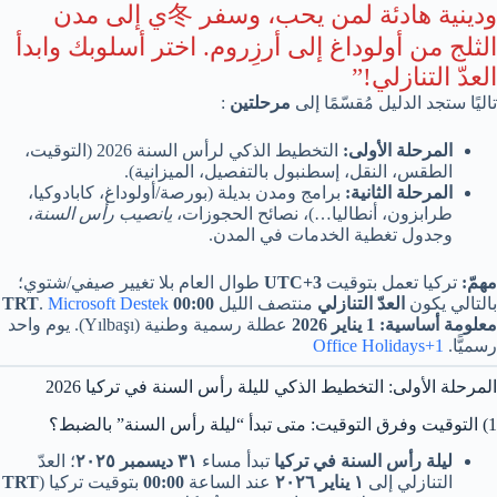
ودينية هادئة لمن يحب، وسفر 冬ي إلى مدن
الثلج من أولوداغ إلى أرزِروم. اختر أسلوبك وابدأ
العدّ التنازلي!”
تاليًا ستجد الدليل مُقسّمًا إلى
مرحلتين
:
المرحلة الأولى:
التخطيط الذكي لرأس السنة 2026 (التوقيت،
الطقس، النقل، إسطنبول بالتفصيل، الميزانية).
المرحلة الثانية:
برامج ومدن بديلة (بورصة/أولوداغ، كابادوكيا،
طرابزون، أنطاليا…)، نصائح الحجوزات،
يانصيب رأس السنة
،
وجدول تغطية الخدمات في المدن.
مهمّ:
تركيا تعمل بتوقيت
UTC+3
طوال العام بلا تغيير صيفي/شتوي؛
بالتالي يكون
العدّ التنازلي
منتصف الليل
00:00 TRT
Microsoft Destek
.
معلومة أساسية:
1 يناير 2026
عطلة رسمية وطنية (Yılbaşı). يوم واحد
رسميًّا.
Office Holidays+1
المرحلة الأولى: التخطيط الذكي لليلة رأس السنة في تركيا 2026
1) التوقيت وفرق التوقيت: متى تبدأ “ليلة رأس السنة” بالضبط؟
ليلة رأس السنة في تركيا
تبدأ مساء
٣١ ديسمبر ٢٠٢٥
؛ العدّ
التنازلي إلى
١ يناير ٢٠٢٦
عند الساعة
00:00
بتوقيت تركيا (
TRT