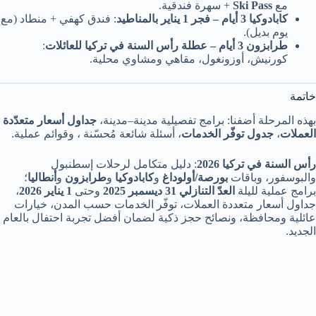
مع
Ski Pass
+ سهرة فندقية.
كابادوكيا 3 أيام – فجر 1 يناير بالمناطيد
: فندق كهفي + منطاد (مع
يوم بديل).
طرابزون 3 أيام – عطلة رأس السنة في تركيا للعائلات
:
كورنيش، أوزونغول، مقاهي ومشاوي محلية.
خاتمة
بهذه المرحلة أضفنا: برامج تفصيلية مدينة–مدينة،
جداول أسعار متعدّدة
العملات
،
جدول توفّر الخدمات
، أسئلة شائعة مُحسّنة ، وقوائم عملية.
رأس السنة في تركيا 2026
: دليل متكامل لرحلات إسطنبول
والبوسفور، وباقات
بورصة/أولوداغ
و
كابادوكيا
و
طرابزون
و
أنطاليا
؛
برامج عملية لليلة
العدّ التنازلي 31 ديسمبر 2025
وحتى
1 يناير 2026
،
جداول أسعار متعددة العملات، توفّر الخدمات حسب المدن، خيارات
عائلية ومحافظة، ونصائح حجز ذكية لضمان أفضل تجربة احتفال بالعام
الجديد.