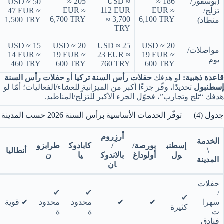
(بوسفور/
≈ 186
USD ≈
≈ 205
50 USD ≈
EUR ≈
112 EUR
EUR ≈
تزلّج/
47 EUR ≈
6,700 TRY
≈ 3,700
6,100 TRY
1,500 TRY
منطاد)
TRY
15 USD ≈
20 USD ≈
25 USD ≈
20 USD ≈
مواصلات/
14 EUR ≈
19 EUR ≈
23 EUR ≈
19 EUR ≈
يوم
460 TRY
600 TRY
760 TRY
600 TRY
قاعدة ذهبية:
لو هدفك
حفلات رأس السنة تركيا
أو
حفلات رأس السنة
إسطنبول
تحديدًا، وفّر جزءًا أكبر من الميزانية للعشاء/الفعاليات؛ أمّا لو
هدفك “ثلج وتجارب”، فحوّل الجزء الأكبر للتزلّج/المناطيد.
جدول (4) — توفّر الخدمات الأساسية برأس السنة 2026 حسب المدينة
أرزِروم
الخدمة
إسطنب
بورصة/
/
كابادوك
طرابزو
\
أنطاليا
ول
أولوداغ
بالاندوك
يا
ن
المدينة
ان
حفلات
✔︎
✔︎
/
✔︎
سهرا
✔︎
✔︎
محدود
محدود
✔︎ قوية
كثيرة
ت
ة
ة
فنادق