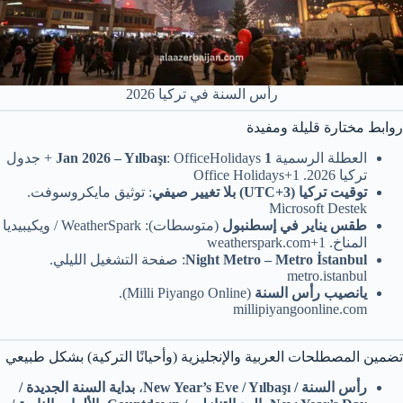
رأس السنة في تركيا 2026
روابط مختارة قليلة ومفيدة
العطلة الرسمية
1 Jan 2026 – Yılbaşı
: OfficeHolidays + جدول
تركيا 2026. Office Holidays+1
توقيت تركيا (UTC+3) بلا تغيير صيفي
: توثيق مايكروسوفت.
Microsoft Destek
طقس يناير في إسطنبول
(متوسطات): WeatherSpark / ويكيبيديا
المناخ. weatherspark.com+1
Night Metro – Metro İstanbul
: صفحة التشغيل الليلي.
metro.istanbul
يانصيب رأس السنة
(Milli Piyango Online).
millipiyangoonline.com
تضمين المصطلحات العربية والإنجليزية (وأحيانًا التركية) بشكل طبيعي
رأس السنة / New Year’s Eve / Yılbaşı
،
بداية السنة الجديدة /