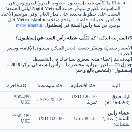
غالبًا ما تُكثّف بلدية إسطنبول خطوط المترو/المتروبوس في
المناسبات الكبرى. تتوفّر خدمة
الـNight Metro
ليلتي الجمعة/
السبت على خطوط محددة على مدار العام؛ وفي مواسم الأعياد
قد تُعلن تحديثات خاصة — راجع صفحة
Metro İstanbul
قبل
يومين من
ليلة رأس السنة في إسطنبول
.
metro.istanbul
5) الميزانية الذكية: كم تُكلّف
عطلة رأس السنة في إسطنبول
؟
الأسعار تقديريّة وتتغيّر حسب الحجز المبكر، مستوى الإقامة، وسعر
الصرف.
الهدف هنا إعطاء
مدى سعري
يساعدك في التخطيط.
جدول (1) – تقدير ميزانية مختصرة لـ “رأس السنة في تركيا 2026 –
إسطنبول” (لشخص بالغ واحد)
البند
فئة اقتصادية
فئة متوسطة
فئة فاخرة
70–120 USD
ليلة فندق
250–500+
120–220 USD
تقريبًا
USD
(3★/4★/5★)
عشاء رأس
180–350+
80–160 USD
35–80 USD
السنة
(مطعم/
USD
سَبَحات)