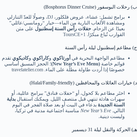
ب) رحلات البوسفور (Bosphorus Dinner Cruise)
برامج تشمل: عشاء، عروض فلكلور، DJ، وصولًا للعدّ التنازلي
ومشاهدة الألعاب النارية من الماء—خيار “رومانسي/عائلي”
بعيدًا عن الزحام.
حفلات رأس السنة إسطنبول
على متن
القوارب تُباع مبكرًا. ToursCE+1
ج) مطاعم إسطنبول ليلة رأس السنة
مطاعم الواجهة البحرية في
أورتاكوي
و
كاراكوي
و
كاديكوي
تقدم
قوائم خاصة
(New Year’s Eve Menu)
؛ الحجز المسبق أساسي
خصوصًا إذا أردت طاولة مطلّة على الماء. travelatelier.com
د) خيارات العائلات والمحافظين (Halal/Family-friendly)
اختَر مطاعم بلا كحول، أو “حفلات فنادق” ببرامج عائلية، أو
سهرات هادئة تنتهي قبل منتصف الليل. ويمكنك استقبال
بداية
السنة الجديدة
بدعاء في البيت أو بعد صلاة الفجر في اليوم
التالي.
New Year’s Eve
مناسبة اجتماعية مدنية في تركيا،
وليست دينية.
هـ) الحركة والنقل ليلة 31 ديسمبر