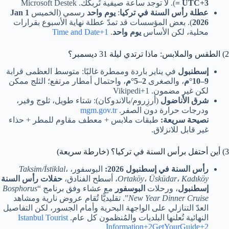
= UTC+3
). لا توجد ساعة صيفية تُربكك. Microsoft Destek
عطلة رأس السنة في تركيا
:
يوم واحد
رسمي (الخميس
1 Jan
2026
). بعض المؤسسات قد تمدّ عطلة نهاية الأسبوع بقرارات
محلية، لكن الأساس
يوم واحد
.
Time and Date+1
2) الطقس والملابس: ماذا ترتدي ليلة 31 ديسمبر؟
إسطنبول
في يناير باردة وممطرة غالبًا: متوسط العظمى قرابة
9–10°م
، والصغرى
2–5°م
، واحتمال أمطار مرتفع؛ الثلج ممكن
لكن غير مضمون. Vikipedi+1
شرق الأناضول
(أرزِروم/بالاندوكان): شتاء طويل، ثلوج وفير،
ودرجات حرارة دون الصفر.
mgm.gov.tr
نصيحة سريعة:
طبقات ملابس + معطف مقاوم للمطر + حذاء
غير قابل للانزلاق.
3) أين أحتفل برأس السنة في تركيا؟ (خارطة سريعة)
رأس السنة في إسطنبول 2026:
البوسفور،
،
Taksim/İstiklal
Kadıköy
،
Üsküdar
،
Ortaköy
، أسطح الفنادق،
حفلات رأس السنة
إسطنبول
، ورحلات
البوسفور
مع عشاء وفق برنامج “
Bosphorus
New Year Dinner Cruise
”. تقليديًّا تُقام عروض نارية ومشاهد
العدّ التنازلي على الواجهة البحرية وأمام الجسور، لكن التفاصيل
النهائية تُعلنها البلديات والمُنظمون كل عام.
Istanbul Tourist
Information+2GetYourGuide+2