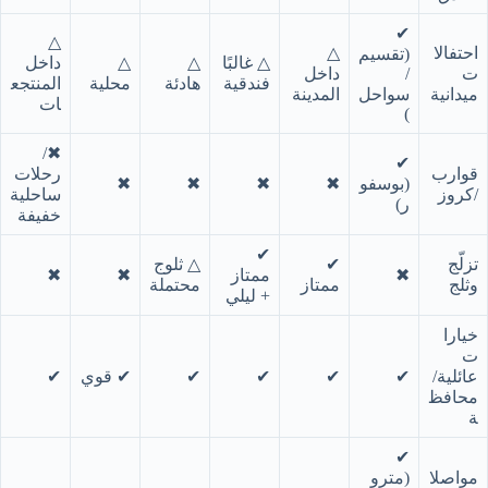
✔︎
△
احتفالا
△
(تقسيم
△ غالبًا
△
△
داخل
ت
/
داخل
فندقية
هادئة
محلية
المنتجع
ميدانية
سواحل
المدينة
ات
)
✖︎/
✔︎
قوارب
رحلات
(بوسفو
✖︎
✖︎
✖︎
✖︎
/كروز
ساحلية
ر)
خفيفة
✔︎
تزلّج
✔︎
△ ثلوج
✖︎
ممتاز
✖︎
✖︎
وثلج
ممتاز
محتملة
+ ليلي
خيارا
ت
عائلية/
✔︎
✔︎
✔︎
✔︎
✔︎ قوي
✔︎
محافظ
ة
✔︎
مواصلا
(مترو