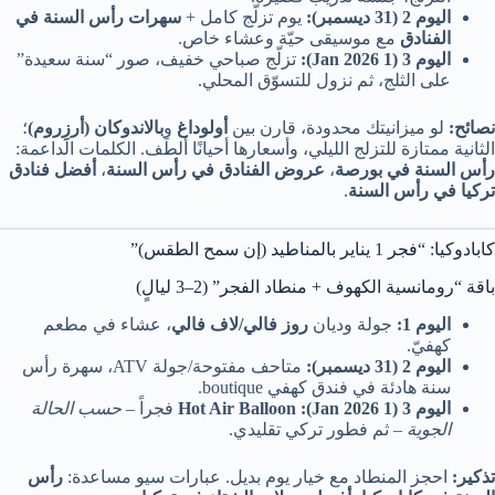
اليوم 2 (31 ديسمبر):
يوم تزلّج كامل +
سهرات رأس السنة في
الفنادق
مع موسيقى حيّة وعشاء خاص.
اليوم 3 (1 Jan 2026):
تزلّج صباحي خفيف، صور “سنة سعيدة”
على الثلج، ثم نزول للتسوّق المحلي.
نصائح:
لو ميزانيتك محدودة، قارن بين
أولوداغ
و
بالاندوكان (أرزِروم)
؛
الثانية ممتازة للتزلج الليلي، وأسعارها أحيانًا ألطَف. الكلمات الداعمة:
رأس السنة في بورصة
،
عروض الفنادق في رأس السنة
،
أفضل فنادق
تركيا في رأس السنة
.
كابادوكيا: “فجر 1 يناير بالمناطيد (إن سمح الطقس)”
باقة “رومانسية الكهوف + منطاد الفجر” (2–3 ليالٍ)
اليوم 1:
جولة وديان
روز فالي/لاف فالي
، عشاء في مطعم
كهفيّ.
اليوم 2 (31 ديسمبر):
متاحف مفتوحة/جولة ATV، سهرة رأس
سنة هادئة في فندق كهفي boutique.
اليوم 3 (1 Jan 2026):
Hot Air Balloon
فجراً –
حسب الحالة
الجوية
– ثم فطور تركي تقليدي.
تذكير:
احجز المنطاد مع خيار يوم بديل. عبارات سيو مساعدة:
رأس