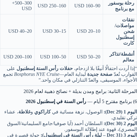
رحلة بوسفور
300–500+
160–250 USD
90–160 USD
USD
مع برنامج
نفقات
مواصلات/
20–40 USD
15–30 USD
10–20 USD
شحن
إسطنبول
كارت
أنشطة/تذاكر
100–200 USD
50–100 USD
20–50 USD
معالم
“إذا أردت احتفالًا أنيقًا بلا ازدحام،
حفلات رأس السنة إسطنبول
على
القوارب تُعدّ
صفحة جديدة
لبداية العام—
Bosphorus NYE Cruise
تجمع
الأجواء، الموسيقى، والعدّ التنازلي في مكان واحد.”
المرحلة الثانية: برامج ومدن بديلة + نصائح ذهبية لعام 2026
6) برنامج مقترح 5 أيام —
رأس السنة في إسطنبول 2026
اليوم 1 (29 Dec):
الوصول، نزهة مسائية في
كاراكوي
و
غلاطة
، عشاء
تركي تقليدي.
اليوم 2 (30 Dec):
السلطان أحمد (آيا صوفيا/جامع السليمانية/السوق
المصري)، قهوة عند إطلالة البوسفور.
اليوم 3 (31 Dec – ليلة رأس السنة في إسطنبول):
جولة قصيرة في