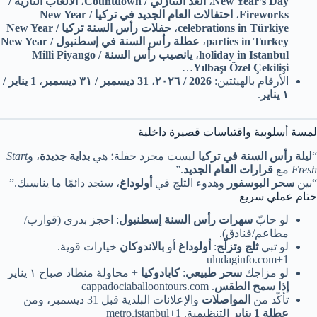
New Year’s Day
،
العد التنازلي / Countdown
،
الألعاب النارية /
Fireworks
،
احتفالات العام الجديد في تركيا / New Year
celebrations in Türkiye
،
حفلات رأس السنة تركيا / New Year
parties in Turkey
،
عطلة رأس السنة في إسطنبول / New Year
holiday in Istanbul
،
يانصيب رأس السنة / Milli Piyango
…
Yılbaşı Özel Çekilişi
الأرقام بالهيئتين:
2026 / ٢٠٢٦
،
31 ديسمبر / ٣١ ديسمبر
،
1 يناير /
١ يناير
.
لمسة أسلوبية واقتباسات قصيرة داخلية
“
ليلة رأس السنة في تركيا
ليست مجرد حفلة؛ هي
بداية جديدة
، و
Start
Fresh
مع
قرارات العام الجديد
.”
“بين
سحر البوسفور
وهدوء الثلج في
أولوداغ
، ستجد دائمًا ما يناسبك.”
ختام عملي سريع
لو حابّ
سهرات رأس السنة إسطنبول
: احجز بدري (قوارب/
مطاعم/فنادق).
لو تبي
ثلج وتزلّج
:
أولوداغ
أو
بالاندوكان
خيارات قوية.
uludaginfo.com+1
لو مزاجك
سحر طبيعي
:
كابادوكيا
+ محاولة منطاد صباح ١ يناير
إذا سمح الطقس
. cappadociaballoontours.com
تأكّد من
المواصلات
والإعلانات البلدية قبل 31 ديسمبر، ومن
عطلة 1 يناير
التنظيمية. metro.istanbul+1