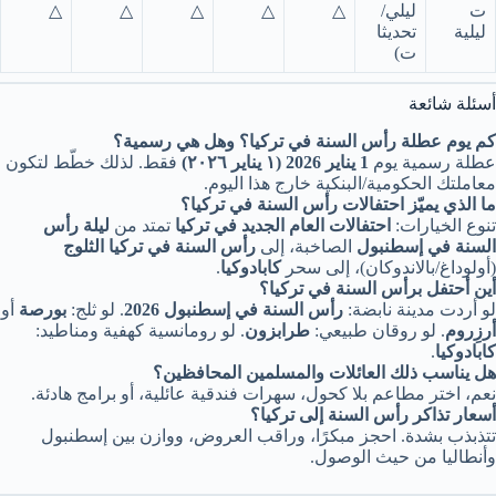
ت
ليلي/
△
△
△
△
△
ليلية
تحديثا
ت)
أسئلة شائعة
كم يوم عطلة رأس السنة في تركيا؟ وهل هي رسمية؟
عطلة رسمية يوم
1 يناير 2026 (١ يناير ٢٠٢٦)
فقط. لذلك خطّط لتكون
معاملتك الحكومية/البنكية خارج هذا اليوم.
ما الذي يميّز احتفالات رأس السنة في تركيا؟
تنوع الخيارات:
احتفالات العام الجديد في تركيا
تمتد من
ليلة رأس
السنة في إسطنبول
الصاخبة، إلى
رأس السنة في تركيا الثلوج
(أولوداغ/بالاندوكان)، إلى سحر
كابادوكيا
.
أين أحتفل برأس السنة في تركيا؟
لو أردت مدينة نابضة:
رأس السنة في إسطنبول 2026
. لو ثلج:
بورصة
أو
أرزِروم
. لو روقان طبيعي:
طرابزون
. لو رومانسية كهفية ومناطيد:
كابادوكيا
.
هل يناسب ذلك العائلات والمسلمين المحافظين؟
نعم، اختر مطاعم بلا كحول، سهرات فندقية عائلية، أو برامج هادئة.
أسعار تذاكر رأس السنة إلى تركيا؟
تتذبذب بشدة. احجز مبكرًا، وراقب العروض، ووازن بين إسطنبول
وأنطاليا من حيث الوصول.