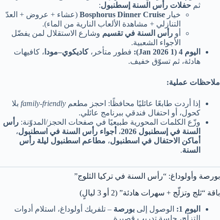
ثم
حفلات رأس السنة إسطنبول
:
خيار
Bosphorus Dinner Cruise
(عشاء + عروض + العدّ
التنازلي + مشاهدة الألعاب النارية من الماء).
أو
رأس السنة في تقسيم
وشارع الاستقلال لمن يفضّل
الأجواء الشعبية.
اليوم 4 (1 Jan 2026):
فطور متأخر،
كاديكوي–مودا
، كافيهات
هادئة، ثم تسوّق خفيف.
ملاحظات عملية:
إذا أردت طابعًا عائليًا محافظًا: احجز مطعم
family-friendly
بلا
كحول، أو احتفال فندقي ببرنامج عائلي.
وزّع الكلمات المحورية طبيعيًا في صفحات الحجز/المدوّنة:
رأس
السنة في إسطنبول 2026
،
أجواء رأس السنة في اسطنبول
،
أماكن الاحتفال في اسطنبول
،
مطاعم اسطنبول ليلة رأس
السنة
.
بورصة وأولوداغ: “رأس السنة في تركيا الثلوج”
باقة “ثلج وتزلّج + سهرات هادئة” (2 أو 3 ليالٍ)
اليوم 1:
الوصول إلى
بورصة
– تلفريك أولوداغ، استلام أدوات
التزلّج، جلسة تدريب قصيرة.