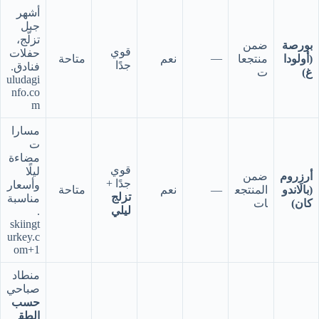
أشهر
جبل
تزلّج،
بورصة
ضمن
قوي
حفلات
—
(أولودا
منتجعا
نعم
متاحة
جدًا
فنادق.
غ)
ت
uludagi
nfo.co
m
مسارا
ت
مضاءة
قوي
ليلًا
أرزِروم
ضمن
جدًا +
وأسعار
(بالاندو
المنتجع
—
نعم
متاحة
تزلج
مناسبة
كان)
ات
ليلي
.
skiingt
urkey.c
om+1
منطاد
صباحي
حسب
الطق