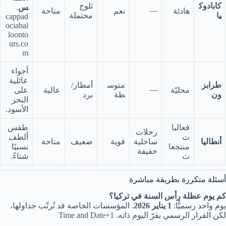
كابادوك
ثلوج
س
.
—
هادئة
نعم
متاحة
يا
محتملة
cappad
ociabal
loonto
urs.co
m
أجواء
عائلية
طرابز
متوس
أمطار/
—
محليّة
عالية
على
ون
طة
برد
البحر
الأسود.
فعاليا
طقس
رحلات
ت
ألطف
أنطاليا
ساحلية
قوية
ضعيف
متاحة
منتجعا
نسبيًا
خفيفة
ت
شتاءً.
أسئلة متكررة بطريقة مباشرة
كم يوم عطلة رأس السنة في تركيا؟
يوم واحد رسميًّا:
1 يناير 2026
. المؤسسات الخاصة قد تُرتّب جداولها،
لكن القرار الرسمي يقرّ اليوم ذاته. Time and Date+1