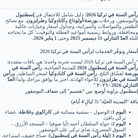
رأس السنة في تركيا 2026
: دليل شامل للاحتفال في
إسطنبول
والبوسفور، ورحلات
بورصة/أولوداغ
و
كابادوكيا
و
طرابزون
، مع نصائح
الطقس والمواصلات والميزانية، وجداول أسعار وخيارات عائلية
ومحافظة، وروابط رسمية لمواعيد العطلة والتوقيت؛ كل ما تحتاجه
لليلة
العدّ التنازلي 31 ديسمبر 2025
وحتى
1 يناير 2026
.
أسعار وتوفّر الخدمات لرأس السنة في تركيا 2026
“رأس السنة في تركيا 2026 ليست تجربة واحدة؛ هي باقات متعددة:
رأس السنة في إسطنبول 2026
للمدينة الصاخبة،
رأس السنة في
بورصة
لعشّاق الثلج،
رأس السنة في كابادوكيا
لسحر المناطيد، و
رأس
السنة في طرابزون
للأجواء الهادئة. اختر ما يوافق مزاجك وابدأ
العدّ
التنازلي 2026 / ٢٠٢٦
.”
إسطنبول بزاوية أوسع: من “تقسيم” إلى ضفاف البوسفور
باقة “المدينة الحيّة” (3 ليالٍ/4 أيام)
اليوم 1:
الوصول – تمشية مسائية في
كاراكوي
و
غلاطة
، عشاء
تركي دافئ.
اليوم 2:
جولة السلطان أحمد (آيا صوفيا – المسجد الأزرق –
السوق المصري)، شاي تركي على البوسفور.
اليوم 3 (ليلة رأس السنة في إسطنبول):
صباح خفيف، استراحة،