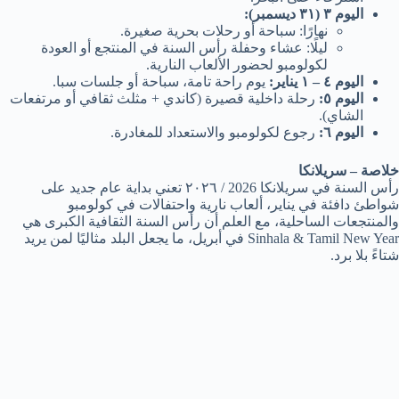
اليوم ٣ (٣١ ديسمبر):
نهارًا: سباحة أو رحلات بحرية صغيرة.
ليلًا: عشاء وحفلة رأس السنة في المنتجع أو العودة
لكولومبو لحضور الألعاب النارية.
اليوم ٤ – ١ يناير:
يوم راحة تامة، سباحة أو جلسات سبا.
اليوم ٥:
رحلة داخلية قصيرة (كاندي + مثلث ثقافي أو مرتفعات
الشاي).
اليوم ٦:
رجوع لكولومبو والاستعداد للمغادرة.
خلاصة – سريلانكا
رأس السنة في سريلانكا 2026 / ٢٠٢٦ تعني بداية عام جديد على
شواطئ دافئة في يناير، ألعاب نارية واحتفالات في كولومبو
والمنتجعات الساحلية، مع العلم أن رأس السنة الثقافية الكبرى هي
Sinhala & Tamil New Year في أبريل، ما يجعل البلد مثاليًا لمن يريد
شتاءً بلا برد.