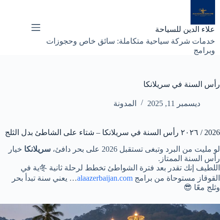
لتجاوز
لى
لمحتوى
علاء الدين للسياحة
خدمات شركة سياحية متكاملة: سائق خاص وحجوزات
وبرامج
رأس السنة في سريلانكا
ديسمبر 11, 2025
المدونة
2026 / ٢٠٢٦ رأس السنة في سريلانكا – شتاء على الشاطئ بدل الثلج
لو مليت من البرد وتبغى تستقبل 2026 على بحر دافئ،
سريلانكا
خيار
رأس السنة الممتاز.
اللطيف إنك تقدر بعد فترة الشواطئ تخطط لرحلة ثانية 冬ية في
القوقاز مستوحاة من برامج
alaazerbaijan.com
… يعني سنة تبدأ بحر
وثلج معًا 😎