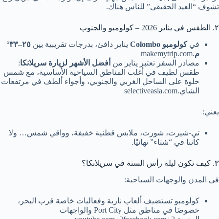
تشوف “العيد الحقيقي” للناس هناك.
٢. الطقس في يناير 2026 – كولومبو والجنوب
في
كولومبو Colombo
يناير دافئ، بدرجات تقريبية بين
٢٥–٣٣°
م
.makemytrip.com
مصادر السفر تعتبر يناير من
أفضل الأشهر لزيارة سريلانكا
:
طقس لطيف في أغلب المناطق السياحية الأساسية، مع شمس
حلوة على الساحل الغربي والجنوبي، وأجواء ألطف في مرتفعات
الشاي.selectiveasia.com
يعني:
تي-شيرت، شورت، ملابس قطنية خفيفة، وواقي شمس… ولا
كأننا في “شتاء” نهائيًا.
٣. كيف تكون ليلة رأس السنة في سريلانكا؟
في المدن والوجهات السياحية:
كولومبو تستضيف ألعاب نارية وفعاليات خاصة قرب البحر،
خصوصًا في مناطق مثل Port City والواجهات