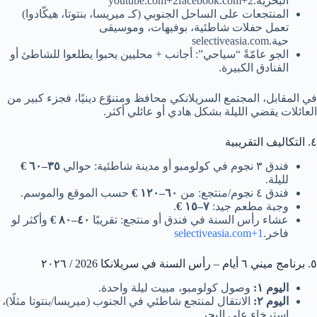
البحرية.youtube.com+2facebook.com+2
المنتجعات على الساحل الجنوبي (كـ ميريسا، بنتوتا، هيكّادوا)
تعمل حفلات شاطئية، بوفيهات، وموسيقى
حية.selectiveasia.com
الجو عامّةً “سياحي”: أجانب + محليين يحبوا يطلعوا للشاطئ أو
الفنادق الكبيرة.
في المقابل، المجتمع السريلانكي محافظ ومتنوّع دينيًا، فجزء كبير من
العائلات يقضي الليلة بشكل هادي أو عائلي أكثر.
٤. التكاليف التقريبية
فندق ٣ نجوم في كولومبو أو مدينة شاطئية: حوالي
٣٥–٦٠ €
لليلة.
فندق ٤ نجوم/منتجع: من
٦٠–١٢٠ €
حسب الموقع والموسم.
وجبة مطعم جيد:
٧–١٥ €
.
عشاء رأس السنة في فندق أو منتجع: تقريبًا
٤٠–٨٠ €
وأكثر لو
فاخر.
selectiveasia.com+1
٥. برنامج ميني ٦ أيام – رأس السنة في سريلانكا 2026 / ٢٠٢٦
اليوم ١:
وصول كولومبو، مبيت ليلة واحدة.
اليوم ٢:
الانتقال لمنتجع شاطئي في الجنوب (ميريسا/بنتوتا مثلًا)،
استرخاء على البحر.