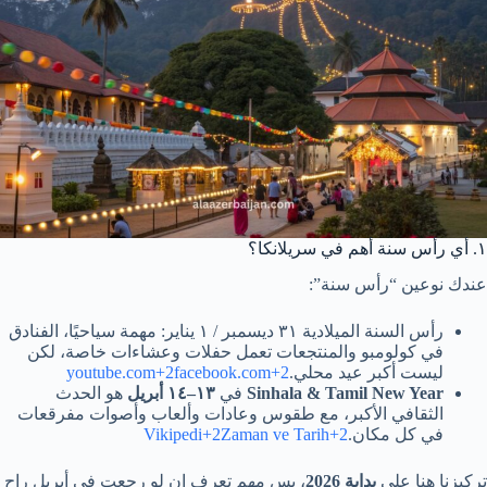
١. أي رأس سنة أهم في سريلانكا؟
عندك نوعين “رأس سنة”:
رأس السنة الميلادية ٣١ ديسمبر / ١ يناير: مهمة سياحيًا، الفنادق
في كولومبو والمنتجعات تعمل حفلات وعشاءات خاصة، لكن
ليست أكبر عيد محلي.
youtube.com+2facebook.com+2
Sinhala & Tamil New Year
في
١٣–١٤ أبريل
هو الحدث
الثقافي الأكبر، مع طقوس وعادات وألعاب وأصوات مفرقعات
في كل مكان.
Vikipedi+2Zaman ve Tarih+2
تركيزنا هنا على
بداية 2026
، بس مهم تعرف إن لو رجعت في أبريل راح