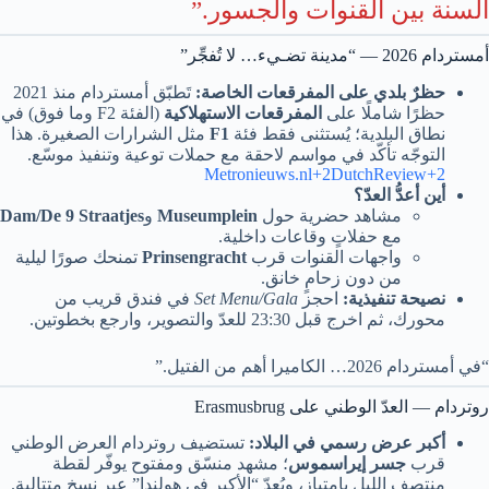
السنة بين القنوات والجسور.”
أمستردام 2026 — “مدينة تضـيء… لا تُفجِّر”
حظرٌ بلدي على المفرقعات الخاصة:
تَطبّق أمستردام منذ 2021
حظرًا شاملًا على
المفرقعات الاستهلاكية
(الفئة F2 وما فوق) في
نطاق البلدية؛ يُستثنى فقط فئة
F1
مثل الشرارات الصغيرة. هذا
التوجّه تأكّد في مواسم لاحقة مع حملات توعية وتنفيذ موسّع.
Metronieuws.nl+2DutchReview+2
أين أعدُّ العدّ؟
مشاهد حضرية حول
Museumplein
و
Dam/De 9 Straatjes
مع حفلاتٍ وقاعات داخلية.
واجهات القنوات قرب
Prinsengracht
تمنحك صورًا ليلية
من دون زحامٍ خانق.
نصيحة تنفيذية:
احجز
Set Menu/Gala
في فندق قريب من
محورك، ثم اخرج قبل 23:30 للعدّ والتصوير، وارجع بخطوتين.
“في أمستردام 2026… الكاميرا أهم من الفتيل.”
روتردام — العدّ الوطني على Erasmusbrug
أكبر عرض رسمي في البلاد:
تستضيف روتردام العرض الوطني
قرب
جسر إيراسموس
؛ مشهد منسّق ومفتوح يوفّر لقطة
منتصف الليل بامتياز، ويُعدّ “الأكبر في هولندا” عبر نسخ متتالية.