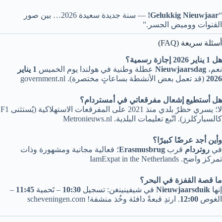
“
Gelukkig Nieuwjaar!
— سنة جديدة سعيدة 2026… بين صور
القنوات ووميض الجسر.”
أسئلة سريعة (FAQ)
هل 1 يناير 2026 إجازة رسمية؟
نعم،
Nieuwjaarsdag
عطلة وطنية في هولندا يوم الخميس
1 يناير
2026
(قد تعمل بعض الأنشطة بساعاتٍ مختصرة). government.nl
هل أستطيع إشعال مفرقعاتي في أمستردام؟
لا؛ يسري حظرٌ بلدي منذ 2021 على المفرقعات الاستهلاكية (يُستثنى F1
كالسباركلرز). اتّبع تعليمات البلدية. Metronieuws.nl
وأين أجد عرضًا كبيرًا؟
في
روتردام
قرب
Erasmusbrug
؛ فعالية مجانية ومشهورة وذات
تمركز واضح. IamExpat in the Netherlands
ما قصة القفزة في البحر؟
إنها
Nieuwjaarsduik
في شيفينينغن: تسجيل
10:30
– تَحمية
11:45
–
الغوص
12:00
. ارتدِ قبعةً دافئة وخُذ منشفة! scheveningen.com