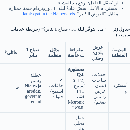
لو تُفضّل الداخل: ارفع بند العشاء.
أمستردام الأعلى سعرًا عادةً ليلة 31، وروتردام قيمة ممتازة
مقابل “العرض الكبير”.
IamExpat in the Netherlands
جدول (2) — “ماذا يتوفّر ليلة 31 / صباح 1 يناير؟” (خريطة خدمات
سريعة)
عرض
المدينة/
مفرقعا
بدائل
صباح 1
بلدي/
عائلي؟
المنطقة
ت خاصة
منظّمة
يناير
وطني
محظورة
حفلات/
بلديًا
عطلة
ساحات
✔︎
(F2+)؛
رسمية
أمستردا
(بدون
قاعات/
يُسمح
Nieuwja
✔︎
م
عرض
أسطح/
.
arsdag
بـF1
governm
رسمي
قنوات
فقط.
ent.nl
ضخم)
Metronie
uws.nl
حظر
محلي
على