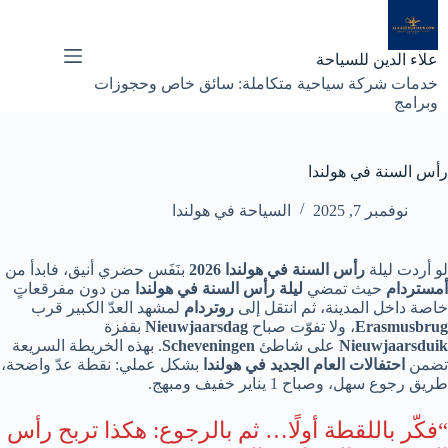
لتجاوز
لى
لمحتوى
علاء الدين للسياحة
خدمات شركة سياحية متكاملة: سائق خاص وحجوزات
وبرامج
رأس السنة في هولندا
نوفمبر 7, 2025
السياحة في هولندا
لو أردت ليلة
رأس السنة في هولندا 2026
بنَفَس حضري أنيق، فابدأ من
أمستردام
حيث تمضي
ليلة رأس السنة في هولندا
من دون مفرقعاتٍ
خاصة داخل المدينة، ثم انتقل إلى
روتردام
لمشهد العدّ الكبير قرب
Erasmusbrug
، ولا تفوّت صباح
Nieuwjaarsdag
بقفزة
Nieuwjaarsduik
على شاطئ
Scheveningen
. بهذه الخريطة السريعة
تضمن
احتفالات العام الجديد في هولندا
بشكل عملي: نقطة عدّ واضحة،
طريق رجوع سهل، وصباح 1 يناير خفيف ومبهج.
“فكّر باللقطة أولًا… ثم بالرجوع: هكذا تربح رأس