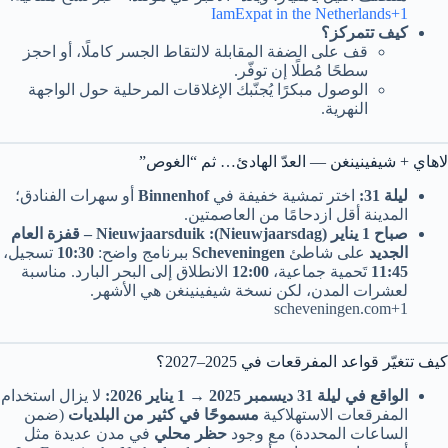
IamExpat in the Netherlands+1
كيف تتمركز؟
قف على الضفة المقابلة لالتقاط الجسر كاملًا، أو احجز
سطحًا مُطلًا إن توفّر.
الوصول مبكرًا يُجنّبك الإغلاقات المرحلية حول الواجهة
النهرية.
لاهاي + شيفينينغن — العدّ الهادئ… ثم “الغوص”
ليلة 31:
اختر تمشية خفيفة في
Binnenhof
أو سهرات الفنادق؛
المدينة أقل ازدحامًا من العاصمتين.
صباح 1 يناير (Nieuwjaarsdag):
Nieuwjaarsduik – قفزة العام
الجديد
على شاطئ
Scheveningen
ببرنامج واضح:
10:30
تسجيل،
11:45
تَحمية جماعية،
12:00
الانطلاق إلى البحر البارد. مناسبة
لعشرات المدن، لكن نسخة شيفينينغن هي الأشهر.
scheveningen.com+1
كيف تتغيّر قواعد المفرقعات في 2025–2027؟
الواقع في ليلة 31 ديسمبر 2025 → 1 يناير 2026:
لا يزال استخدام
المفرقعات الاستهلاكية
مسموحًا في كثير من البلديات
(ضمن
الساعات المحددة) مع وجود
حظر محلي
في مدن عديدة مثل