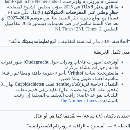
أمستردام وروتردام وأوترخت. IamExpat in the Netherlands+1
ما الذي يتغيّر لاحقًا؟
في 2025 صوّت مجلس الشيوخ لمصلحة
حظرٍ وطني على المفرقعات الاستهلاكية
(الإبقاء على فئة F1
فقط) مع توقّع دخوله حيّز التنفيذ بدءًا من
موسم 2026–2027
؛ أي
بعد هذه السنة مباشرة. راقب تعميمات ديسمبر 2026 لتفاصيل
التطبيق. NL Times+2NL Times+2
“الخلاصة: 2026 ما زالت سنة انتقالية… اتّبع
تعليمات بلديتك
بدقّة.”
مدن تكمل الخريطة
أوترخت:
سهرات قاعاتٍ وبارات حول
Oudegracht
؛ صور قنوات
هادئة وخيارات عشاء مركّزة.
ماستريخت:
ساحة
Vrijthof
بأجواء جنوبية دافئة ومطاعم راقية؛
مناسبة لعشاء طويل وعدّ قصير.
الشمال (خاصة فريزلاند/درenthe):
تقليد
Carbidschieten
نهار 31
(تفجير علب الكربيد بصوت عالٍ) تقليد ريفي قديم تنظّمه
البلديات بقواعد خاصة؛ راقب التعليمات المحلية إن رغبت
بالمشاهدة.
The Northern Times
خطتان ذكيتان (٤٨ ساعة) — نفّذهما كما هي أو عدّل
الخطة A — “أمستردام الراقية × روتردام الاستعراضية”