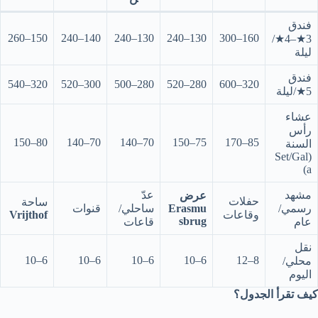
فندق
150–260
140–240
130–240
130–240
160–300
3★–4★/
ليلة
فندق
320–540
300–520
280–500
280–520
320–600
5★/ليلة
عشاء
رأس
80–150
70–140
70–140
75–150
85–170
السنة
(Set/Gal
a)
مشهد
عدّ
عرض
حفلات
ساحة
رسمي/
Erasmu
ساحلي/
قنوات
وقاعات
Vrijthof
sbrug
عام
قاعات
نقل
6–10
6–10
6–10
6–10
8–12
محلي/
اليوم
كيف تقرأ الجدول؟