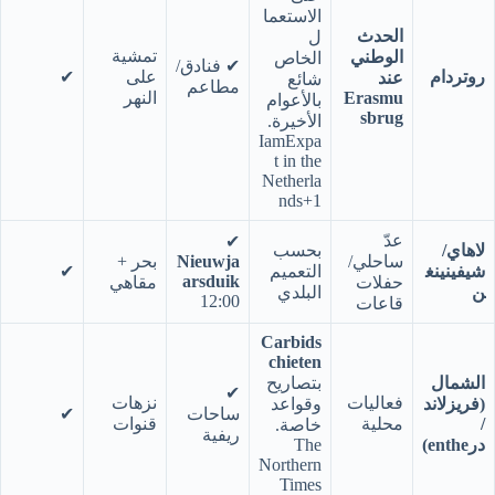
الاستعما
الحدث
ل
تمشية
الوطني
الخاص
✔︎ فنادق/
روتردام
على
✔︎
عند
شائع
مطاعم
Erasmu
النهر
بالأعوام
sbrug
الأخيرة.
IamExpa
t in the
Netherla
nds+1
عدّ
✔︎
لاهاي/
بحسب
ساحلي/
Nieuwja
بحر +
شيفينينغ
التعميم
✔︎
arsduik
حفلات
مقاهي
ن
البلدي
12:00
قاعات
Carbids
chieten
الشمال
بتصاريح
✔︎
فعاليات
نزهات
(فريزلاند
وقواعد
ساحات
✔︎
/
محلية
قنوات
خاصة.
ريفية
درenthe)
The
Northern
Times