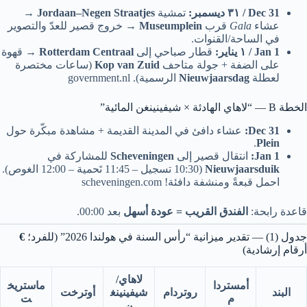
31 Dec / ٣١ ديسمبر:
تمشية
Jordaan–Negen Straatjes
→
عشاء
Gala
قرب
Museumplein
→ خروج قصير للعدّ والتصوير
في الساحة/القنوات.
1 Jan / ١ يناير:
قطار صباحي إلى
Rotterdam Centraal
→ قهوة
على الضفة + جولة متاحف
Kop van Zuid
(ساعات مختصرة
لعطلة
Nieuwjaarsdag
الرسمية). government.nl
الخطة B — “لاهاي الهادئة × شيفينينغن المائية”
31 Dec:
عشاء دافئ في المدينة القديمة + مشاهدة مبكّرة حول
.
Plein
1 Jan:
انتقال قصير إلى
Scheveningen
للمشاركة في
Nieuwjaarsduik
(10:30 تسجيل – 11:45 تَحمية – 12:00 الغوص).
احمل قبعةً ومنشفة دافئة! scheveningen.com
قاعدة رابحة:
الفندق القريب = عودة أسهل
بعد 00:00.
جدول (1) — تقدير ميزانية “رأس السنة في هولندا 2026” (للفرد؛
€
أرقام إرشادية)
لاهاي/
أمستردا
ماستريخ
البند
روتردام
شيفينينغ
أوترخت
م
ت
ن