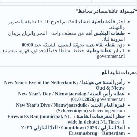
“كبسولة عائلة/مسافر محافظ”
اختَر
قاعة داخلية
لعشاء العدّ، ثم اخرج 10–15 دقيقة للتصوير
والتهنئة.
طبقات الملابس
أهم من معطف واحد—البحر والرياح يزيدان
البرودة ليلًا.
دوّن
نقطة لقاء بديلة
تحسّبًا لضعف الشبكة عند
00:00
.
1 يناير
عطلة وطنية
: خطّط نشاطًا خفيفًا (حدائق، قهوة، تمشية).
government.nl
مفردات ثنائية اللغ
رأس السنة في هولندا / New Year’s Eve in the Netherlands /
Oud & Nieuw
عطلة رأس السنة / New Year’s Day / Nieuwjaarsdag
(01.01.2026)
government.nl
قَفزة العام الجديد / New Year’s Dive / Nieuwjaarsduik
(Scheveningen)
scheveningen.com
حظر المفرقعات الخاصة / Fireworks Ban (municipal, NL-
wide in debate)
NL Times+1
العدّ التنازلي / Countdown 2026 / العدّ التنازلي ٢٠٢٦
Erasmusbrug – Rotterdam