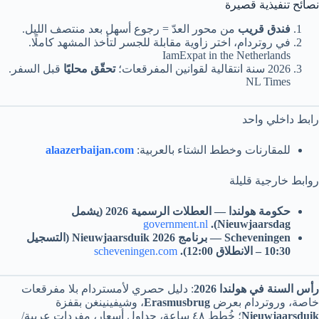
نصائح تنفيذية قصيرة
فندق قريب
من محور العدّ = رجوع أسهل بعد منتصف الليل.
في روتردام، اختر زاوية مقابلة للجسر لتأخذ المشهد كاملًا.
IamExpat in the Netherlands
2026 سنة انتقالية لقوانين المفرقعات؛
تحقّق محليًا
قبل السفر.
NL Times
رابط داخلي واحد
للمقارنات وخطط الشتاء بالعربية:
alaazerbaijan.com
روابط خارجية قليلة
حكومة هولندا — العطلات الرسمية 2026 (يشمل
government.nl
Nieuwjaarsdag).
Scheveningen — برنامج Nieuwjaarsduik 2026 (التسجيل
10:30 – الانطلاق 12:00).
scheveningen.com
رأس السنة في هولندا 2026
: دليل حصري لأمستردام بلا مفرقعات
خاصة، وروتردام بعرض
Erasmusbrug
، وشيفينينغن بقفزة
Nieuwjaarsduik
؛ خُطط ٤٨ ساعة، جداول أسعار، مفردات عربية/