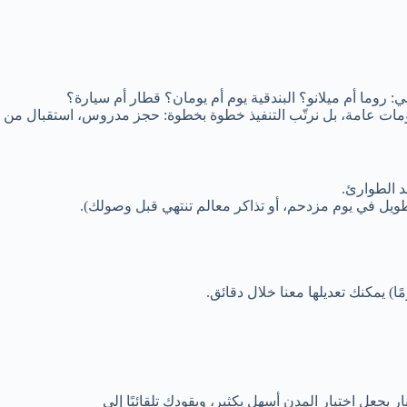
: روما أم ميلانو؟ البندقية يوم أم يومان؟ قطار أم سيارة؟
لومات عامة، بل نرتّب التنفيذ خطوة بخطوة: حجز مدروس، استقبال من
د الطوارئ.
ويل في يوم مزدحم، أو تذاكر معالم تنتهي قبل وصولك).
 يجعل اختيار المدن أسهل بكثير، ويقودك تلقائيًا إلى