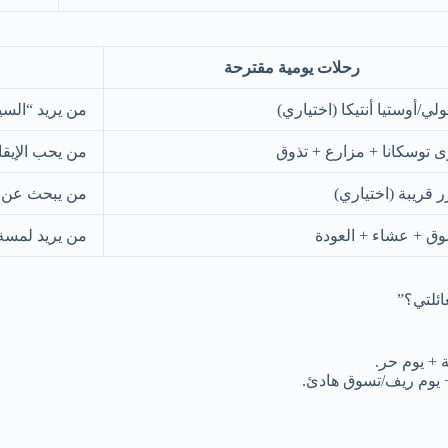
رحلات يومية مقترحة
ولي/أوستيا أنتيكا (اختياري)
من يريد “السيا
 توسكانا + مزارع + تذوق
من يحب الإيقا
 قريبة (اختياري)
من يبحث عن ص
ق + عشاء + العودة
من يريد لمسة
ائلتي؟”
ة + يوم حر.
+ يوم ريف/تسوق هادئ.