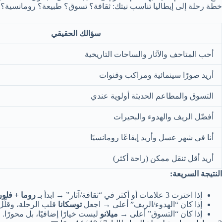
خطة رحلة إلى إيطاليا تناسب نيتك: ثقافة؟ تسوق؟ طبيعة؟ رومانسية؟
سؤالك الحقيقي
أحب المتاحف والآثار والساحات التاريخية
أريد صورًا سينمائية ومراكب وقنوات
التسوق والمطاعم الحديثة أولوية عندي
أفضّل الريف والهدوء والبحيرات
أنا في شهر عسل وأريد إيقاعًا رومانسيًا
أريد أقل تنقل ممكن (راحة أكثر)
النتيجة السريعة:
إذا اخترت 3 علامات أو أكثر في “ثقافة/آثار” → ابدأ بـ
روما + فلور
إذا كان “الهدوء/الريف” أعلى → اجعل
توسكانا
قلب الرحلة، وقلّل 
إذا كان “التسوق” أعلى →
ميلانو
ليست خيارًا إضافيًا، بل محورًا.