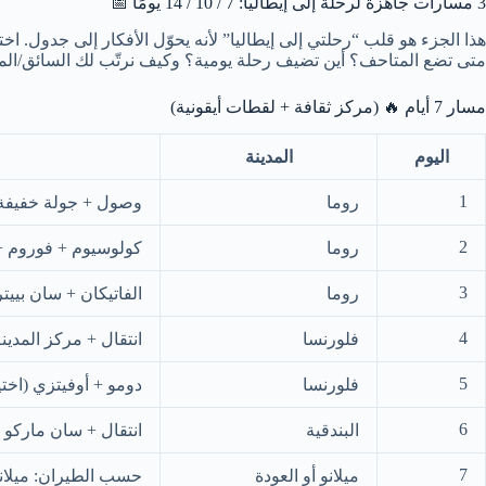
3 مسارات جاهزة لرحلة إلى إيطاليا: 7 / 10 / 14 يومًا 📅
هذا الجزء هو قلب “رحلتي إلى إيطاليا” لأنه يحوّل الأفكار إلى جدول. اخت
متى تضع المتاحف؟ أين تضيف رحلة يومية؟ وكيف نرتّب لك السائق/الم
مسار 7 أيام 🔥 (مركز ثقافة + لقطات أيقونية)
اليوم
المدينة
1
روما
وصول + جولة خفيفة (
2
روما
كولوسيوم + فوروم + ت
3
روما
الفاتيكان + سان بييت
4
فلورنسا
انتقال + مركز المدين
5
فلورنسا
دومو + أوفيتزي (اخ
6
البندقية
انتقال + سان ماركو 
7
ميلانو أو العودة
حسب الطيران: ميلان