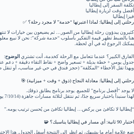
تكلفة السفر إلى إيطاليا
أفضل وقت لزيارة إيطاليا
فيزا إيطاليا
رحلتي إلى إيطاليا: لماذا اعتبرتها “خدمة” لا مجرد رحلة؟ ✅
كثيرون يبدؤون رحلة إيطاليا من الصور… ثم يضيعون بين خيارات لا تنتهي
هنا بالضبط تظهر قيمة التفكير بأسلوب “خدمة شركة”: نحن لا نبيع مع
يمكنك الرجوع له في أي لحظة.
الفارق الكبير؟ عندما تتعامل مع الرحلة كخدمة، أنت تشتري
الوضوح
:
جدول يومي + خطة بديلة + تسعير واضح + نقاط التقاء دقيقة + دعم عن
وبهذا تقل الأخطاء “المكلفة” (حجز فندق في حي غير مناسب، أو تنقل ط
رحلتي إلى إيطاليا: معادلة النجاح (ذوق + وقت + ميزانية) 🎯
لا يوجد “أفضل برنامج” للجميع. يوجد برنامج يطابق ذوقك.
لهذا سنبدأ باختبار سريع جدًا، ثم ننتقل لثلاثة مسارات جاهزة (7/10/14 يومًا) يمكنك تعديلها معنا خلال دقائق.
“إيطاليا لا تكافئ من يركض… إيطاليا تكافئ من يُحسن ترتيب يومه.”
اختبار 90 ثانية: أي مسار في إيطاليا يناسبك؟ 🧩
ضع علامة أمام ما يشبهك، ثم انظر إلى النتيجة أسفل الجدول. هذا الاختبار