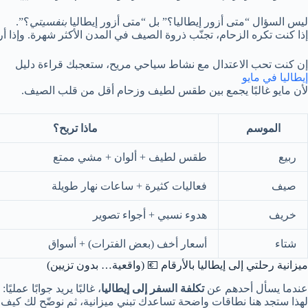
ليس السؤال “متى أزور إيطاليا؟” بل “متى أزور إيطاليا
بنفسيتي
؟”.
إذا كنت تكره الزحام، تجنّب ذروة الصيف في المدن الأكثر شهرة. وإذا أر
إن كنت تحب الاعتدال مع نشاط سياحي مريح، ستعجبك قراءة دليل
إيطاليا في مايو
لأن مايو غالبًا يجمع بين طقس لطيف وزحام أقل من قلب الصيف.
الموسم
ماذا تربح؟
ربيع
طقس لطيف + ألوان + مشي ممتع
صيف
فعاليات كثيرة + ساعات نهار طويلة
خريف
هدوء نسبي + أجواء تصوير
شتاء
أسعار أخف (بعض الفترات) + أسواق
ميزانية رحلتي إلى إيطاليا بالأرقام 💶 (واقعية… بدون تزيين)
عندما يسأل أحدهم عن
تكلفة السفر إلى إيطاليا
، غالبًا يريد جوابًا عملي
لهذا ستجد هنا نطاقات واضحة تساعدك تبني ميزانية، ثم نوضّح لك كي