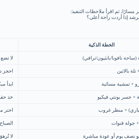
ر مسارًا، ثم اقرأ ملاحظات التنفيذ:
رشد إذا أردت راحة أعلى؟
الخطة الذكية
ساحة نافونا/بانثيون/ترافي)
لا تضع
لة بالاتين
احجز دخ
رو + تمشية مسائية
ابدأ مب
ة + جسر بونتي فيكيو
خذ حقي
تياري) + منظر غروب
اختر مت
+ جولة قنوات
الصباح 
و نصف يوم أو عودة مباشرة
لا تُره