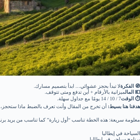
🧭 الفكرة
لا تبدأ بحجز عشوائي… ابدأ بتصميم مسارك.
💶 المال
ميزانية بالأرقام + أين تدفع ومتى تتوقف.
⏱️ الوقت
7 / 10 / 14 يومًا مع جداول سهلة.
هدفنا هنا بسيط:
أن تخرج من المقال وأنت تعرف بالضبط ماذا ستحجز، وم
معلومة سريعة: هذه الخطة تناسب “أول زيارة” كما تناسب من يريد برنا
السياحة في إيطاليا
برنامج سياحي في إيطاليا