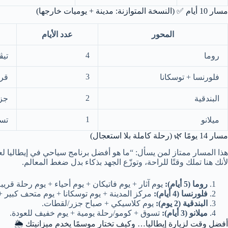
مسار 10 أيام ✅ (النسخة المتوازنة: مدينة + يوميات خارجها)
المحور
عدد الأيام
4
روما
تيڤ
3
فلورنسا + توسكانا
قرى
2
البندقية
جزر
1
ميلانو
تسو
مسار 14 يومًا 🌿 (رحلة كاملة بلا استعجال)
هذا المسار ممتاز لمن يسأل: “ما هو أفضل برنامج سياحي في إيطاليا لع
لأنك هنا تملك وقتًا للراحة، وتوزّع الجهد بذكاء بدل ضغط المعالم.
روما (5 أيام):
يوم آثار + يوم فاتيكان + يوم أحياء + يوم رحلة قريب
فلورنسا (4 أيام):
مركز المدينة + يوم توسكانا + يوم متحف كبير 
البندقية (2 يوم):
يوم كلاسيكي + صباح جزر/لقطات.
ميلانو (3 أيام):
تسوق + كومو/رحلة يومية + يوم خفيف للعودة.
أفضل وقت لزيارة إيطاليا… وكيف تختار موسمًا يخدم ميزانيتك 🌦️