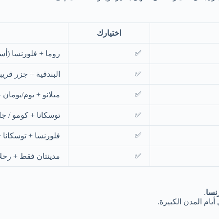
اختيارك
✅
روما + فلورنسا (أس
✅
البندقية + جزر قريب
✅
ميلانو + يوم/يومان 
✅
توسكانا + كومو / ج
✅
فلورنسا + توسكانا +
✅
مدينتان فقط + رحل
نسا
.
أيام المدن الكبيرة.