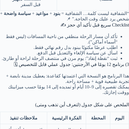
قبل السفر
“الشفافية ليست كلمة… الشفافية =
بنود
+
مواعيد
+
سياسة واضحة
+
شخص يرد عليك وقت الحاجة.” 📌
Checklist سريع قبل تأكيد أي حجز ✍️
تأكد أن مسار الرحلة منطقي من ناحية المسافات (ليس فقط
“أسماء أماكن”).
اطلب عرضًا مكتوبًا ببنود بدل رقم نهائي فقط.
اسأل عن سياسة الإلغاء والتعديل قبل الدفع.
ثبت “نقطة إنقاذ”: يوم مرن في منتصف الرحلة لراحة أو طارئ.
3) برنامج 12 يومًا في الأرجنتين: جدول عملي قابل للتخصيص 🗓️
هذا البرنامج هو النسخة التي اعتمدتها كقاعدة: يعطيك مدينة نابضة +
تجربة طبيعية قوية + مساحة راحة.
يمكنك تقصيره إلى 9–10 أيام أو تمديده إلى 14 يومًا حسب ميزانيتك
ووقت إجازتك.
الملخص على شكل جدول (لتعرف أين تذهب ومتى)
اليوم
المحطة
الفكرة الرئيسية
ملاحظات تنفيذ