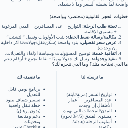
واضحة لما يشمله السعر وما لا يشمله.
خطوات الحجز القانونية (مختصرة وواضحة)
تعبئة طلب الرحلة:
التواريخ + عدد المسافرين + المدن المرغوبة
+ مستوى الإقامة.
مكالمة/رسالة ضبط الخطة:
نثبت الأولويات ونقفل “التشتت”.
عرض سعر تفصيلي:
بنود واضحة (سكن/نقل/جولات/تذاكر داخلية
إن وجدت).
اتفاقية خدمة:
توضيح المسؤوليات وسياسة الإلغاء والتعديلات.
تنفيذ وجدولة:
نرسل لك جدولًا يوميًا + نقاط تجمع + أرقام دعم.
ما الذي نحتاجه منك؟ وما الذي ننجزه لك؟
ما ترسله لنا
ما نضمنه لك
برنامج يومي قابل
تواريخ السفر (مرنة/ثابتة)
للتعديل
عدد المسافرين + أعمار
تسعير شفاف ببنود
الأطفال إن وجدت
خطة تنقل واقعية
المدن/المحطات التي تهمك
(بدون إرهاق)
مستوى الفندق (3/4/5 نجوم)
دعم ومتابعة
أسلوب الرحلة (هادئة/
وتحديثات
مكثفة)
Checklist تجهيز