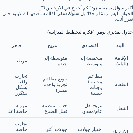
أكثر سؤال سمعته هو: “كم أحتاج في الأرجنتين؟”
الجواب ليس رقمًا واحدًا؛ بل
سلوك سفر
. لذلك سأضعها لك كبنود حتى
تقرر أنت.
جدول تقديري يومي (فكرة لتخطيط الميزانية)
البند
اقتصادي
مريح
فاخر
الإقامة
منخفضة إلى
متوسطة إلى
مرتفعة
(لليلة)
متوسطة
جيدة
مطاعم
تجارب
تنويع مطاعم +
محلية +
راقية
الطعام
تجربة واحدة
وجبات
بشكل
مميزة
خفيفة
متكرر
مزيج نقل
خدمة منظمة
مرونة
التنقل
عام/محدود
تقلل الضياع
خاصة أعلى
تجارب
اختيار جولات
جولات أكثر +
خاصة
الأنشطة