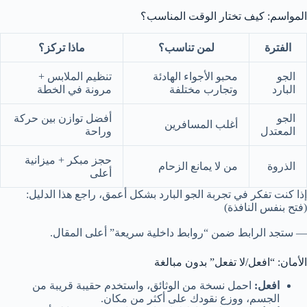
المواسم: كيف تختار الوقت المناسب؟
الفترة
لمن تناسب؟
ماذا تركز؟
الجو
محبو الأجواء الهادئة
تنظيم الملابس +
البارد
وتجارب مختلفة
مرونة في الخطة
الجو
أفضل توازن بين حركة
أغلب المسافرين
المعتدل
وراحة
حجز مبكر + ميزانية
الذروة
من لا يمانع الزحام
أعلى
إذا كنت تفكر في تجربة الجو البارد بشكل أعمق، راجع هذا الدليل:
(فتح بنفس النافذة)
— ستجد الرابط ضمن “روابط داخلية سريعة” أعلى المقال.
الأمان: “افعل/لا تفعل” بدون مبالغة
افعل:
احمل نسخة من الوثائق، واستخدم حقيبة قريبة من
الجسم، ووزع نقودك على أكثر من مكان.