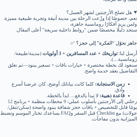
هل تصلح الأرجنتين لشهر العسل؟
نعم، خصوصًا إذا وزّعت الرحلة بين مدينة أنيقة وتجربة طبيعية مميزة.
ولمن يريد أفكارًا رومانسية جاهزة،
ستجد دليلًا مخصصًا ضمن “روابط داخلية سريعة” أعلى المقال.
جاهز تحوّل “الفكرة” إلى حجز؟ ✅
أرسل لنا:
تواريخك + عدد المسافرين + 3 أولويات
(مدينة/طبيعة/
رومانسية…).
سنعود لك بخطة مختصرة + خيارات باقات + تسعير ببنود—ثم نغلق
التفاصيل بعقد خدمة واضح.
زمن الاستجابة:
كلما كانت بياناتك أوضح، كان عرضنا أسرع
وأدق.
قاعدة ذهبية:
لا تبدأ بالدفع… ابدأ بالخطة.
رحلتي إلى الأرجنتين بأسلوب عملي: 9 محطات منظمة + برنامج 12
يومًا قابل للتخصيص + باقات حجز شفافة ببنود واضحة (سكن/تنقل/
جولات) مع Checklist قبل السفر وFAQ يساعدك تختار الموسم وتضبط
الميزانية بدون مفاجآت.