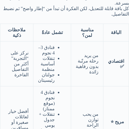
بسرعة.
كل باقة قابلة للتعديل، لكن الفكرة أن تبدأ من “إطار واضح” ثم نضبط
التفاصيل.
مناسبة
ملاحظات
الباقة
تشمل عادةً
لمن؟
ذكية
فنادق 3–
4 نجوم
نركز على
من يريد
تنقلات
“التجربة”
رحلة مرتّبة
اقتصادي
أساسية
أكثر من
✅
بدون رفاهية
منظمة
التفاصيل
زائدة
جولتان
الفاخرة
رئيسيتان
فنادق 4
نجوم
(موقع
ممتاز)
أفضل خيار
من يحب
تنقلات +
لعائلات
توازن
جدول
مريح ⭐
صغيرة أو
الراحة
يومي
مسافرين