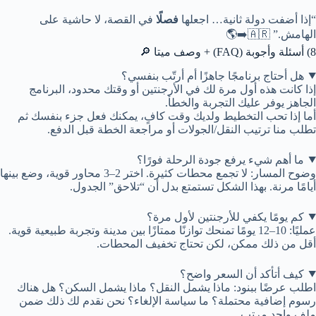
“إذا أضفت دولة ثانية… اجعلها
فصلًا
في القصة، لا حاشية على
الهامش.” 🇦🇷➡️🌎
8) أسئلة وأجوبة (FAQ) + وصف ميتا 🔎
هل أحتاج برنامجًا جاهزًا أم أرتّب بنفسي؟
إذا كانت هذه أول مرة لك في الأرجنتين أو وقتك محدود، البرنامج
الجاهز يوفر عليك التجربة والخطأ.
أما إذا تحب التخطيط ولديك وقت كافٍ، يمكنك فعل جزء بنفسك ثم
تطلب منا ترتيب النقل/الجولات أو مراجعة الخطة قبل الدفع.
ما أهم شيء يرفع جودة الرحلة فورًا؟
وضوح المسار: لا تجمع محطات كثيرة. اختر 2–3 محاور قوية، وضع بينها
أيامًا مرنة. بهذا الشكل تستمتع بدل أن “تلاحق” الجدول.
كم يومًا يكفي للأرجنتين لأول مرة؟
عمليًا: 10–12 يومًا تمنحك توازنًا ممتازًا بين مدينة وتجربة طبيعية قوية.
أقل من ذلك ممكن، لكن تحتاج تخفيف المحطات.
كيف أتأكد أن السعر واضح؟
اطلب عرضًا ببنود: ماذا يشمل النقل؟ ماذا يشمل السكن؟ هل هناك
رسوم إضافية محتملة؟ ما سياسة الإلغاء؟ نحن نقدم لك ذلك ضمن
ملف واحد مرتب.