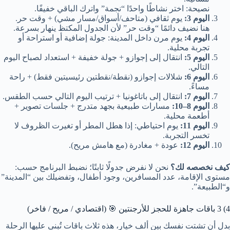
نصيحة: اختر نشاطًا واحدًا “نجمة” واترك الباقي خفيفًا.
اليوم 3:
يوم ثقافي (متاحف/أسواق/مسار مشي) + وقت حر.
هنا نضيف دائمًا “وقت حر” لأن الجدول المكتظ ينهار بسرعة.
اليوم 4:
يوم مرن داخل المدينة: جولة إضافية أو استراحة أو
تجربة محلية.
اليوم 5:
انتقال إلى إجوازو + جولة خفيفة + استعداد لصباح اليوم
التالي.
اليوم 6:
شلالات إجوازو (نقطة/نقطتين رئيسيتين فقط) + راحة
مساءً.
اليوم 7:
انتقال إلى باتاغونيا + ترتيب اليوم التالي حسب الطقس.
اليوم 8–10:
مسارات طبيعية بجهد متدرج + جلسات تصوير +
أطعمة محلية.
اليوم 11:
يوم احتياطي: إذا هطل المطر أو تغيرت الظروف لا
تخسر التجربة.
اليوم 12:
عودة + مغادرة (مع هامش مريح).
كيف نخصصه لك؟
نحن لا نفرض جدولًا ثابتًا؛ نضبط البرنامج حسب:
مستوى الإقامة، عدد المسافرين، وجود أطفال، وتفضيلك بين “المدينة”
و“الطبيعة”.
4) 3 باقات جاهزة للحجز للأرجنتين 🎯 (اقتصادي / مريح / فاخر)
بدل أن تشتت نفسك بين ألف خيار، هذه ثلاث باقات تُبنى عليها الرحلة