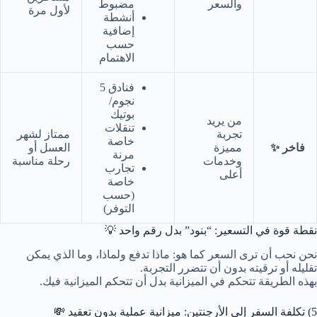
والسعر
مضبوط
لأول مرة
أنشطة
إضافية
حسب
الاهتمام
فنادق 5
نجوم/
بوتيك
من يريد
تنقلات
تجربة
ممتاز لشهر
خاصة
فاخر ✨
مميزة
العسل أو
مرنة
وخدمات
رحلة مناسبة
تجارب
أعلى
خاصة
(حسب
التوفر)
نقطة قوة في التسعير: “بنود” بدل رقم واحد 💡
نحن نحب أن ترى السعر كما هو: ماذا تدفع ولماذا، وما الذي يمكن
تقليله أو ترقيته بدون أن تتضرر التجربة.
بهذه الطريقة تتحكم في الميزانية بدل أن تتحكم الميزانية فيك.
5) تكلفة السفر إلى الأرجنتين: ميزانية عملية بدون تعقيد 💸