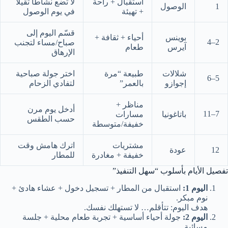
استقبال + راحة
لا تضع نشاطًا ثقيلًا
1
الوصول
+ تهيئة
في يوم الوصول
قسّم اليوم إلى
بوينس
أحياء + ثقافة +
2–4
صباح/مساء لتجنب
آيرس
طعام
الإرهاق
شلالات
طبيعة “مرة
اختر جولة صباحية
5–6
إجوازو
بالعمر”
لتفادي الزحام
مناظر +
أدخل يوم مرن
7–11
باتاغونيا
مسارات
حسب الطقس
خفيفة/متوسطة
مشتريات
اترك هامش وقت
12
عودة
خفيفة + مغادرة
للمطار
تفصيل الأيام بأسلوب “سهل التنفيذ”
اليوم 1:
استقبال من المطار + تسجيل دخول + عشاء هادئ +
نوم مبكر.
هدف اليوم: تتأقلم… لا تستهلك نفسك.
اليوم 2:
جولة أحياء أساسية + تجربة طعام محلية + جلسة
مسائية.