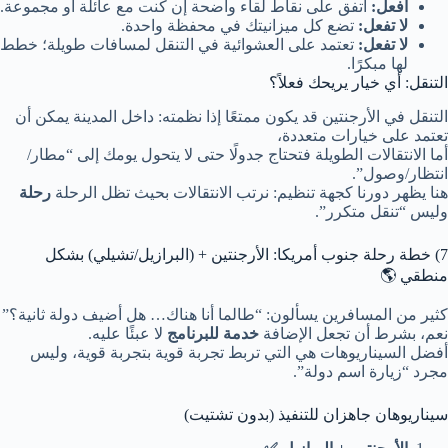
افعل:
اتفق على نقاط لقاء واضحة إن كنت مع عائلة أو مجموعة.
لا تفعل:
تضع كل ميزانيتك في محفظة واحدة.
لا تفعل:
تعتمد على العشوائية في التنقل لمسافات طويلة؛ خطط
لها مبكرًا.
التنقل: أي خيار يريحك فعلاً؟
التنقل في الأرجنتين قد يكون ممتعًا إذا نظمته: داخل المدينة يمكن أن
تعتمد على خيارات متعددة،
أما الانتقالات الطويلة فتحتاج جدولًا حتى لا يتحول يومك إلى “مطار/
انتظار/وصول”.
هنا يظهر دورنا كجهة تنظيم: نرتب الانتقالات بحيث تظل الرحلة
رحلة
وليس “تنقل متكرر”.
7) خطة رحلة جنوب أمريكا: الأرجنتين + (البرازيل/تشيلي) بشكل
منطقي 🌎
كثير من المسافرين يسألون: “طالما أنا هناك… هل أضيف دولة ثانية؟”
نعم، بشرط أن تجعل الإضافة
خدمة للبرنامج
لا عبئًا عليه.
أفضل السيناريوهات هي التي تربط تجربة قوية بتجربة قوية، وليس
مجرد “زيارة اسم دولة”.
سيناريوهان جاهزان للتنفيذ (بدون تشتيت)