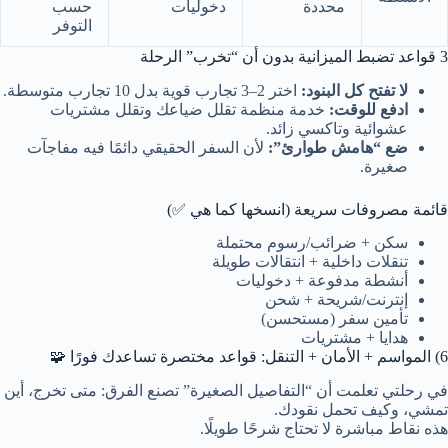
محددة
دخوليات
حسب
التوفر
3 قواعد تضبط الميزانية بدون أن “تخرب” الرحلة
لا تفتح كل البنود:
اختر 2–3 تجارب قوية بدل 10 تجارب متوسطة.
ادفع للوقت:
خدمة منظمة تقلل ضياعك وتقلل مشتريات
عشوائية وتاكسي زائد.
ضع “هامش طوارئ”:
لأن السفر الحقيقي دائمًا فيه مفاجآت
صغيرة.
قائمة مصروفات سريعة (انسخها كما هي ✅)
سكن + ضرائب/رسوم محتملة
تنقلات داخلية + انتقالات طويلة
أنشطة مدفوعة + دخوليات
إنترنت/شريحة + شحن
تأمين سفر (مستحسن)
هدايا + مشتريات
6) المواسم + الأمان + التنقل: قواعد مختصرة تساعدك فورًا 🧩
في رحلتي تعلمت أن “التفاصيل الصغيرة” تصنع الفرق: متى تخرج، أين
تمشي، وكيف تحمل نقودك.
هذه نقاط مباشرة لا تحتاج شرحًا طويلًا.