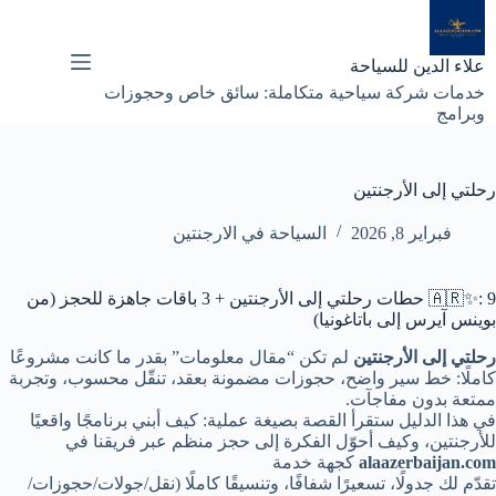
لتجاوز
لى
لمحتوى
علاء الدين للسياحة
خدمات شركة سياحية متكاملة: سائق خاص وحجوزات
وبرامج
رحلتي إلى الأرجنتين
فبراير 8, 2026
السياحة في الارجنتين
🇦🇷✨: 9 حطات رحلتي إلى الأرجنتين + 3 باقات جاهزة للحجز (من
بوينس آيرس إلى باتاغونيا)
رحلتي إلى الأرجنتين
لم تكن “مقال معلومات” بقدر ما كانت مشروعًا
كاملًا: خط سير واضح، حجوزات مضمونة بعقد، تنقّل محسوب، وتجربة
ممتعة بدون مفاجآت.
في هذا الدليل ستقرأ القصة بصيغة عملية: كيف أبني برنامجًا واقعيًا
للأرجنتين، وكيف أحوّل الفكرة إلى حجز منظم عبر فريقنا في
alaazerbaijan.com
كجهة خدمة
تقدّم لك جدولًا، تسعيرًا شفافًا، وتنسيقًا كاملًا (نقل/جولات/حجوزات/