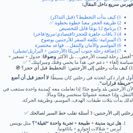
فهرس سريع داخل المقال:
1) كيف بدأت التخطيط؟ (قبل التذاكر)
2) طريقة الحجز معنا خطوة بخطوة ✅
3) برنامج 12 يومًا قابل للتخصيص
4) 3 باقات جاهزة للحجز (اقتصادي/مريح/فاخر)
5) الميزانية: تكلفة السفر للأرجنتين بوضوح
6) المواسم والأمان والتنقل… قواعد مختصرة
7) إضافة رحلة جنوب أمريكا (الأرجنتين + البرازيل/تشيلي)
“أفضل رحلة ليست الأرخص… بل الأكثر
وضوحًا
: جدول + تسعير +
سياسة إلغاء + دعم حي. هذا ما يحمي وقتك وميزانيتك.” ✅
1) كيف بدأت رحلتي إلى الأرجنتين: التخطيط قبل أي حجز؟ 🧭
أول قرار ذكي اتخذته في رحلتي كان بسيطًا:
لا أحجز قبل أن أضع
“خريطة قرارات”
.
لأن الأرجنتين بلد واسع جدًا؛ إذا تعاملت معه كمدينة واحدة ستتعب في
التنقل، وإذا جمعته عشوائيًا ستخسر وقتًا ومالًا.
لذلك بدأت بثلاث طبقات: الهدف، الموسم، وطريقة الحركة.
رحلتي إلى الأرجنتين: 3 أسئلة تقلب خط السير لصالحك ✅
هل تريد مدينة + طبيعة + تجربة واحدة “ثقيلة”؟
مثل بوينس
آيرس + شلالات إجوازو + باتاغونيا.