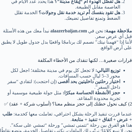
هل تفضّل الهدوء أم “إيقاع مدينة”؟
هذا يحدد عدد الأيام في
العاصمة مقابل الطبيعة.
هل تقود بنفسك أم تريد خدمة نقل وجولات؟
الخدمة تقلل
الضغط وتمنع تفاصيل تضيعك.
ملاحظة مهمة:
نحن في
alaazerbaijan.com
نبدأ معك من هذه الأسئلة
قبل أي عرض سعر.
لأننا إذا “فهمنا نيتك” نصمم لك برنامجًا واقعيًا بدل جدول طويل لا يطبق
على أرض الواقع.
قرارات صغيرة… لكنها تنقذك من الأخطاء المكلفة
توزيع الليالي:
لا تجعل كل يوم في مدينة مختلفة؛ اجعل لكل
محور 3–5 ليالٍ حسب المسافات.
اختيار رحلتين داخليتين بحد أقصى
(إن احتجت): لتفادي “سفر
داخل السفر”.
حجز الأنشطة الحساسة مبكرًا:
مثل جولة طبيعية موسمية أو
تجربة محدودة المقاعد.
2) كيف نحول خطتك إلى حجز منظم معنا؟ (أسلوب شركة + عقد) ✅
عندما قررت تنفيذ الرحلة بشكل احترافي، تعاملت معها كخدمة:
طلب
+ عرض + اتفاق + تنفيذ + متابعة
.
هذا هو الفرق بين رحلة “تتمنى تمشي” ورحلة “تمشي على سكة”.
نحن لا نبيع كلامًا؛ نرتّب لك الملفات، نكتب تفاصيل الخدمة، ونضع نقاطًا