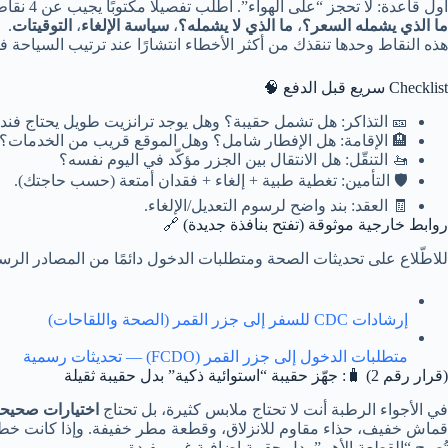
أول قاعدة: لا تحجز “على الهواء”. اطلب تفصيلًا مكتوبًا يجيب عن 4 نقاط:
ما الذي يشمله السعر؟
،
ما الذي لا يشمله؟
،
سياسة الإلغاء
،
التوقيتات
.
هذه النقاط وحدها تنقذك من أكثر الأخطاء انتشارًا عند ترتيب السياحة ف
Checklist سريع قبل الدفع 🧠
🎫 التذاكر: هل تشمل حقيبة؟ وهل يوجد ترانزيت طويل يحتاج فند
🏨 الإقامة: هل الإفطار شامل؟ وهل الموقع قريب من الخدمات؟
🚤 التنقّل: هل الانتقال بين الجزر مؤكّد في اليوم نفسه؟
🛡️ التأمين: تغطية طبية + إلغاء + فقدان أمتعة (حسب حاجتك).
🧾 العقد: بند واضح لرسوم التعديل/الإلغاء.
روابط خارجية موثوقة (تفتح بنافذة جديدة) 🔗
للاطّلاع على تحديثات الصحة ومتطلبات الدخول دائمًا من المصادر الرس
إرشادات CDC للسفر إلى جزر القمر (الصحة واللقاحات)
متطلبات الدخول إلى جزر القمر (FCDO) — تحديثات رسمية
(قرار رقم 2) 🧳: جهّز حقيبة “استوائية ذكية” بدل حقيبة ثقيلة
في الأجواء الرطبة أنت لا تحتاج ملابس كثيرة، بل تحتاج
اختيارات صحيح
قماش خفيف، حذاء مقاوم للانزلاق، وقطعة مطر خفيفة. وإذا كانت خطت
تُصبح “القطعة الأهم” بدل حقيبة إضافية غير مفيدة.