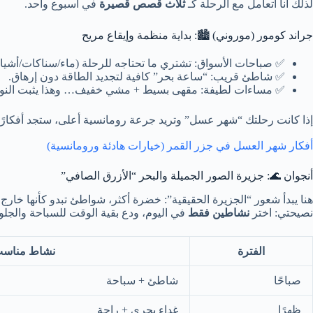
لذلك أنا أتعامل مع الرحلة كـ
ثلاث قصص قصيرة
في أسبوع واحد.
جراند كومور (موروني) 🏙️: بداية منظمة وإيقاع مريح
✅ صباحات الأسواق: تشتري ما تحتاجه للرحلة (ماء/سناكات/أشيا
✅ شاطئ قريب: “ساعة بحر” كافية لتجديد الطاقة دون إرهاق.
✅ مساءات لطيفة: مقهى بسيط + مشي خفيف… وهذا يثبت النوم
إذا كانت رحلتك “شهر عسل” وتريد جرعة رومانسية أعلى، ستجد أفكارًا 
أفكار شهر العسل في جزر القمر (خيارات هادئة ورومانسية)
أنجوان 🌊: جزيرة الصور الجميلة والبحر “الأزرق الصافي”
هنا يبدأ شعور “الجزيرة الحقيقية”: خضرة أكثر، شواطئ تبدو كأنها خار
نصيحتي: اختر
نشاطين فقط
في اليوم، ودع بقية الوقت للسباحة والجل
الفترة
نشاط مناس
صباحًا
شاطئ + سباحة
ظهرًا
غداء بحري + راحة