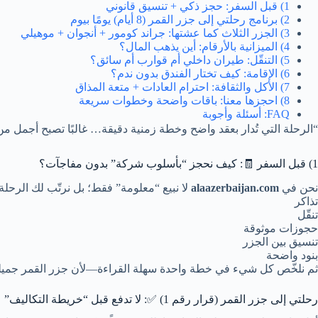
1) قبل السفر: حجز ذكي + تنسيق قانوني
2) برنامج رحلتي إلى جزر القمر (8 أيام) يومًا بيوم
3) الجزر الثلاث كما عشتها: جراند كومور + أنجوان + موهيلي
4) الميزانية بالأرقام: أين يذهب المال؟
5) التنقّل: طيران داخلي أم قوارب أم سائق؟
6) الإقامة: كيف تختار الفندق بدون ندم؟
7) الأكل والثقافة: احترام العادات + متعة المذاق
8) احجزها معنا: باقات واضحة وخطوات سريعة
FAQ: أسئلة وأجوبة
“الرحلة التي تُدار بعقد واضح وخطة زمنية دقيقة… غالبًا تصبح أجمل من
1) قبل السفر 🧾: كيف نحجز “بأسلوب شركة” بدون مفاجآت؟
نحن في
alaazerbaijan.com
لا نبيع “معلومة” فقط؛ بل نرتّب لك الرحلة
تذاكر
تنقّل
حجوزات موثوقة
تنسيق بين الجزر
بنود واضحة
ثم نلخّص كل شيء في خطة واحدة سهلة القراءة—لأن جزر القمر جميلة، 
رحلتي إلى جزر القمر (قرار رقم 1) ✅: لا تدفع قبل “خريطة التكاليف”