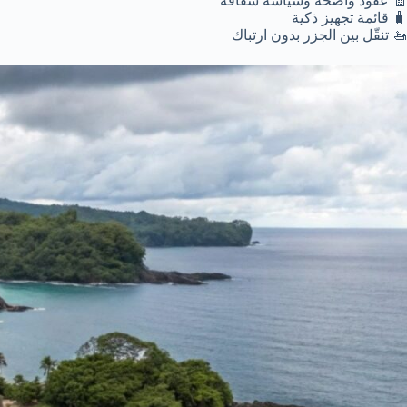
🧾 عقود واضحة وسياسة شفافة
🧳 قائمة تجهيز ذكية
🚤 تنقّل بين الجزر بدون ارتباك