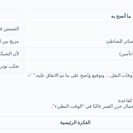
ما أنصح به
الشمس قو
ساتر للشاطئ
مزيج بين ا
تأمين)
لأن الشبكة 
تجنّب توتر 
+ أوقات النقل… وتوقيع واضح على ما تم الاتفاق عليه.” ✅
كقاعدة:
جمال جزر القمر غالبًا في “الوقت البطيء”.
الفكرة الرئيسية