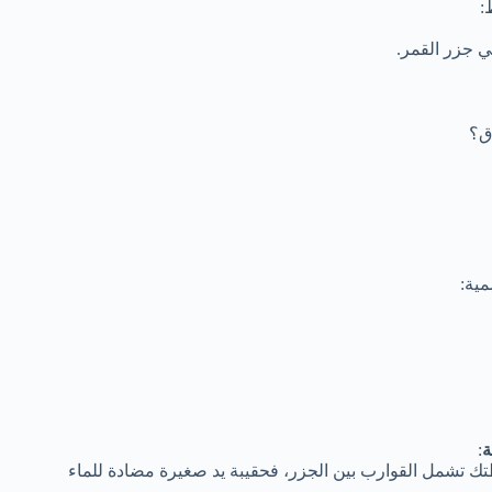
ي جزر القمر.
ق؟
مية:
ة
:
ك تشمل القوارب بين الجزر، فحقيبة يد صغيرة مضادة للماء