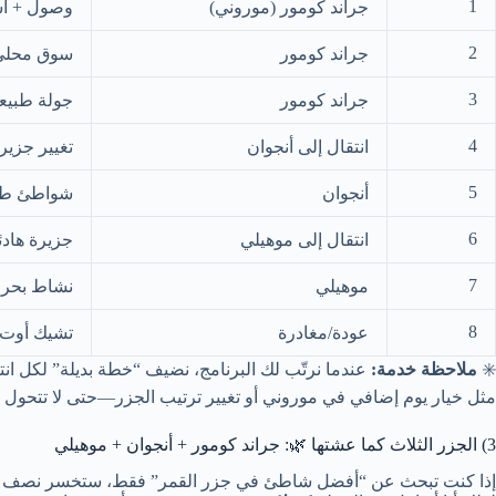
1
جراند كومور (موروني)
وصول + اس
2
جراند كومور
سوق محلي
3
جراند كومور
جولة طبيع
4
انتقال إلى أنجوان
تغيير جزي
5
أنجوان
شواطئ طبي
6
انتقال إلى موهيلي
جزيرة هادئ
7
موهيلي
نشاط بحري
8
عودة/مغادرة
تشيك أوت 
✳️
ملاحظة خدمة:
عندما نرتّب لك البرنامج، نضيف “خطة بديلة” لكل انتقال (n B
مثل خيار يوم إضافي في موروني أو تغيير ترتيب الجزر—حتى لا تتحول 
3) الجزر الثلاث كما عشتها 🌿: جراند كومور + أنجوان + موهيلي
إذا كنت تبحث عن “أفضل شاطئ في جزر القمر” فقط، ستخسر نصف المتعة