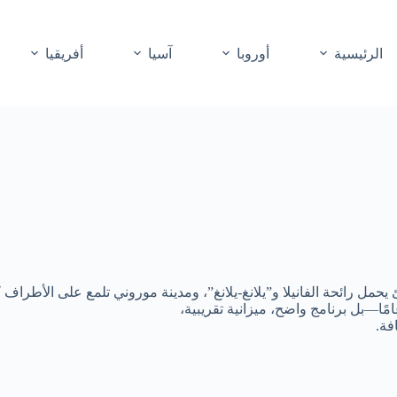
الرئيسية
أوروبا
آسيا
أفريقيا
حمل رائحة الفانيلا و”يلانغ-يلانغ”،
ومدينة موروني تلمع على الأطراف ك
مًا—بل برنامج واضح، ميزانية تقريبية،
فة.