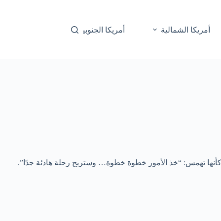
أمريكا الشمالية
أمريكا الجنوبية
أوقيانوسيا
أنها تهمس: “خذ الأمور خطوة خطوة… وستربح رحلة هادئة جدًا”.