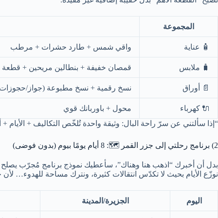
المجموعة
🧴 عناية
واقي شمس + طارد حشرات + مرطب
🧳 ملابس
قمصان خفيفة + بنطالين مريحين + قطعة 
📄 أوراق
نسخ رقمية + نسخ مطبوعة (جواز/حجوزات/
🔌 كهرباء
محول + باوربانك قوي
“إذا سألتني عن سرّ راحة البال: وثيقة واحدة تُلخّص التكاليف + الأيام 
2) برنامج رحلتي إلى جزر القمر 🗺️: 8 أيام يومًا بيوم (بدون فوضى)
بدل أن أخبرك “اذهب هنا وهناك”، سأعطيك نموذج برنامج مُجرّب يصلح 
نوزّع الأيام بحيث لا تكدّس انتقالات كثيرة، ونترك مساحة للهدوء… لأن 
اليوم
الجزيرة/المدينة