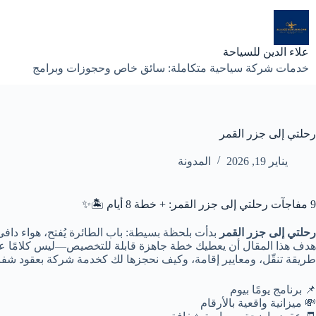
لتجاوز
لى
لمحتوى
علاء الدين للسياحة
خدمات شركة سياحية متكاملة: سائق خاص وحجوزات وبرامج
رحلتي إلى جزر القمر
يناير 19, 2026
المدونة
9 مفاجآت رحلتي إلى جزر القمر: + خطة 8 أيام 🏝️✨
رحلتي إلى جزر القمر
بدأت بلحظة بسيطة: باب الطائرة يُفتح، هواء دافئ ي
هدف هذا المقال أن يعطيك
خطة جاهزة قابلة للتخصيص
—ليس كلامًا عا
طريقة تنقّل، ومعايير إقامة، وكيف نحجزها لك كخدمة شركة بعقود شفا
📌 برنامج يومًا بيوم
💸 ميزانية واقعية بالأرقام