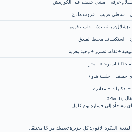
تلام غرفة + مشي خفيف على الكورنيش
 + شاطئ قريب + غروب هادئ
ة (شلال/مرتفعات) + جلسة قهوة
رة + استكشاف محيط الفندق
عية + نقاط تصوير + وجبة بحرية
ة جدًا + استرخاء + بحر
 خفيف + جلسة هدوء
+ تذكارات + مغادرة
Pla)؛
أي مفاجأة إلى خسارة يوم كامل.
. الفكرة الأقوى: كل جزيرة تعطيك مزاجًا مختلفًا.