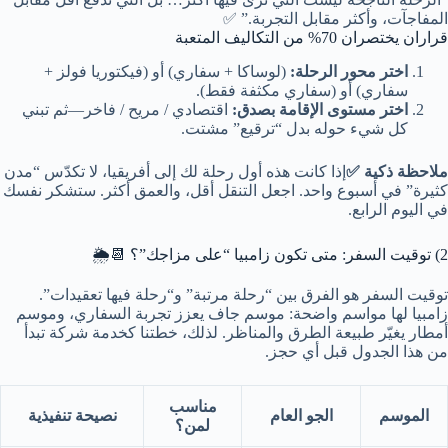
المفاجآت، وأكثر مقابل التجربة.” ✅
قراران يختصران 70% من التكاليف المتعبة
اختر محور الرحلة:
(لوساكا + سفاري) أو (فيكتوريا فولز +
سفاري) أو (سفاري مكثفة فقط).
اختر مستوى الإقامة بصدق:
اقتصادي / مريح / فاخر—ثم تبني
كل شيء حوله بدل “ترقيع” مشتت.
ملاحظة ذكية ✅
إذا كانت هذه أول رحلة لك إلى أفريقيا، لا تكدّس “مدن
كثيرة” في أسبوع واحد. اجعل التنقل أقل، والعمق أكثر. ستشكر نفسك
في اليوم الرابع.
2) توقيت السفر: متى تكون زامبيا “على مزاجك”؟ 📆🌦️
توقيت السفر هو الفرق بين “رحلة مرتبة” و“رحلة فيها تعقيدات”.
زامبيا لها مواسم واضحة: موسم جاف يعزز تجربة السفاري، وموسم
أمطار يغيّر طبيعة الطرق والمناظر. لذلك، خطتنا كخدمة شركة تبدأ
من هذا الجدول قبل أي حجز.
مناسب
الموسم
الجو العام
نصيحة تنفيذية
لمن؟