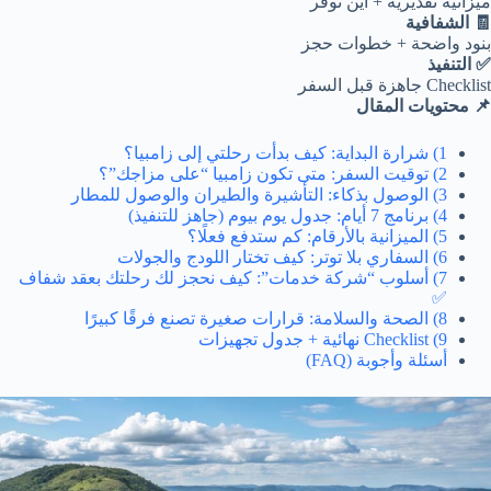
ميزانية تقديرية + أين تُوفّر
🧾 الشفافية
بنود واضحة + خطوات حجز
✅ التنفيذ
Checklist جاهزة قبل السفر
📌 محتويات المقال
1) شرارة البداية: كيف بدأت رحلتي إلى زامبيا؟
2) توقيت السفر: متى تكون زامبيا “على مزاجك”؟
3) الوصول بذكاء: التأشيرة والطيران والوصول للمطار
4) برنامج 7 أيام: جدول يوم بيوم (جاهز للتنفيذ)
5) الميزانية بالأرقام: كم ستدفع فعلًا؟
6) السفاري بلا توتر: كيف تختار اللودج والجولات
7) أسلوب “شركة خدمات”: كيف نحجز لك رحلتك بعقد شفاف
✅
8) الصحة والسلامة: قرارات صغيرة تصنع فرقًا كبيرًا
9) Checklist نهائية + جدول تجهيزات
أسئلة وأجوبة (FAQ)