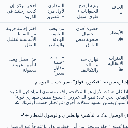
رؤية أوضح
السفاري
احجز مبكرًا إن
الجاف
للحيوانات +
لأول مرة
كانت رحلتك في
☀️
طرق أسهل
+ التصوير
الذروة
خضرة أقوى
من يحب
اختر إقامة قريبة
الأمطار
+ احتمال
الطبيعة
من النقاط
🌧️
صعوبة بعض
الهادئة
الأساسية لتقليل
الطرق
والمناظر
التنقل
من يريد
الفترات
توازن جيد
هذا أفضل وقت
“قيمة
الانتقالية
بين الجو
لتأمين عروض
مقابل
🌤️
والتكاليف
معقولة
سعر”
إشارة سريعة: “فيكتوريا فولز” تتغير حسب الموسم
إذا كان هدفك الأول هو الشلالات، راقب مستوى المياه قبل التثبيت
النهائي. نحن عادة نضع لك خيارين: (أسبوع يضمن سفاري قوية) +
(أسبوع يضمن مشهد شلالات أقوى) ثم تختار حسب أولويتك. 🌊
3) الوصول بذكاء: التأشيرة والطيران والوصول للمطار ✈️🛂
هنا تُصنع “رحلة مريحة” من أول خطوة. بدل ما تتفاجأ عند الوصول،