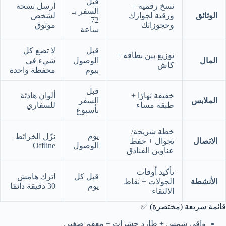
قبل
نسخ رقمية +
ارسل نسخة
السفر بـ
الوثائق
ورقية لجوازك
لشخص
72
وحجوزاتك
موثوق
ساعة
قبل
لا تضع كل
توزيع بين بطاقة +
المال
الوصول
شيء في
كاش
بيوم
محفظة واحدة
قبل
خفيفة نهارًا +
ألوان هادئة
الملابس
السفر
طبقة مساء
للسفاري
بأسبوع
خطة شريحة/
يوم
نزّل الخرائط
الاتصال
تجوال + حفظ
الوصول
Offline
عناوين الفنادق
تأكيد أوقات
قبل كل
اترك هامش
الأنشطة
الجولات + نقاط
يوم
30 دقيقة دائمًا
الالتقاء
قائمة سريعة (مختصرة) ✅
واقي شمس + طارد حشرات + معقم صغير.