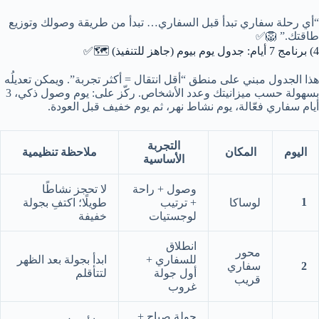
“أي رحلة سفاري تبدأ قبل السفاري… تبدأ من طريقة وصولك وتوزيع
طاقتك.” 🦁✅
4) برنامج 7 أيام: جدول يوم بيوم (جاهز للتنفيذ) 🗺️✅
هذا الجدول مبني على منطق “أقل انتقال = أكثر تجربة”. ويمكن تعديلُه
بسهولة حسب ميزانيتك وعدد الأشخاص. ركّز على: يوم وصول ذكي، 3
أيام سفاري فعّالة، يوم نشاط نهر، ثم يوم خفيف قبل العودة.
التجربة
اليوم
المكان
ملاحظة تنظيمية
الأساسية
وصول + راحة
لا تحجز نشاطًا
1
لوساكا
+ ترتيب
طويلًا؛ اكتفِ بجولة
لوجستيات
خفيفة
انطلاق
محور
للسفاري +
ابدأ بجولة بعد الظهر
2
سفاري
أول جولة
لتتأقلم
قريب
غروب
جولة صباح +