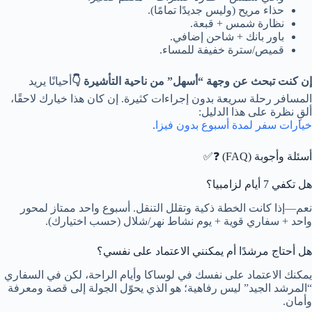
حذاء مريح (وليس جديدًا تمامًا).
نظارة شمس + قبعة.
باور بانك + شاحن إضافي.
قميص/سترة خفيفة للمساء.
إن كنت تبحث عن وجهة “أسهل” من ناحية التأشيرة 👇
أحيانًا يريد
المسافر رحلة سريعة بدون إجراءات كثيرة. إن كان هذا خيارك لاحقًا،
ألقِ نظرة على هذا الدليل:
خيارات سفر لمدة أسبوع بدون فيزا
.
أسئلة وأجوبة (FAQ) ❓✅
هل تكفي 7 أيام لزامبيا؟
نعم—إذا كانت الخطة ذكية وتقلل التنقل. أسبوع واحد ممتاز لمحور
واحد + سفاري قوية + يوم نشاط نهر/شلال (حسب اختيارك).
هل أحتاج مرشدًا أم يمكنني الاعتماد على نفسي؟
يمكنك الاعتماد على نفسك في لوساكا وأيام الراحة، لكن في السفاري
“المرشد الجيد” ليس رفاهية؛ هو الذي يحوّل الجولة إلى قصة ومعرفة
وأمان.