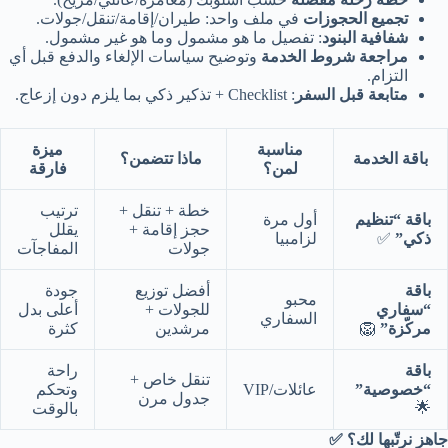
تجميع الحجوزات
في ملف واحد: طيران/إقامة/تنقل/جولات.
شفافية البنود
: تفصيل ما هو مشمول وما هو غير مشمول.
مراجعة شروط الخدمة
وتوضيح سياسات الإلغاء والدفع قبل أي
التزام.
متابعة قبل السفر
: Checklist + تذكير ذكي بما يلزم دون إزعاج.
مناسبة
ميزة
باقة الخدمة
ماذا تتضمن؟
لمن؟
فارقة
خطة + تنقل +
ترتيب
باقة “تنظيم
أول مرة
حجز إقامة +
يقلل
ذكي”
✅
لزامبيا
جولات
المفاجآت
باقة
أفضل توزيع
جودة
محبو
“سفاري
للجولات +
أعلى بدل
السفاري
مركّزة”
🦁
مرشدين
كثرة
باقة
راحة
تنقل خاص +
“خصوصية”
عائلات/VIP
وتحكم
جدول مرن
🌟
بالوقت
جاهز نرتّبها لك؟ ✅