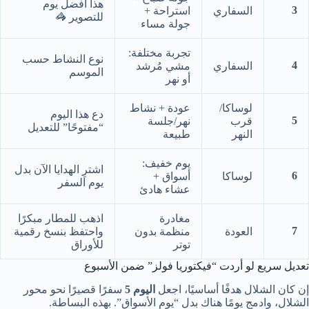
هذا أفضل يوم
3
السفاري
استراحة +
للتصوير 🦓
جولة مساء
تجربة مختلفة:
نوع النشاط حسب
4
السفاري
مشي مُرشد
الموسم
أو نهر
لوساكا/
عودة + نشاط
دع هذا اليوم
5
قرب
نهر/جلسة
“مفتوحًا” للتعديل
النهر
طبيعة
يوم خفيف:
اشترِ الهدايا الآن بدل
6
لوساكا
أسواق +
يوم السفر
عشاء هادئ
مغادرة
اذهب للمطار مبكرًا
7
العودة
منظمة بدون
واحتفظ بنسخ رقمية
توتر
للأوراق
تعديل سريع لو أردت “فيكتوريا فولز” ضمن الأسبوع
إن كان الشلال هدفًا أساسيًا، اجعل
اليوم 5
سفرًا قصيرًا نحو محور
الشلال، وادمج يومًا هناك بدل “يوم الأسواق”. بهذه البساطة.