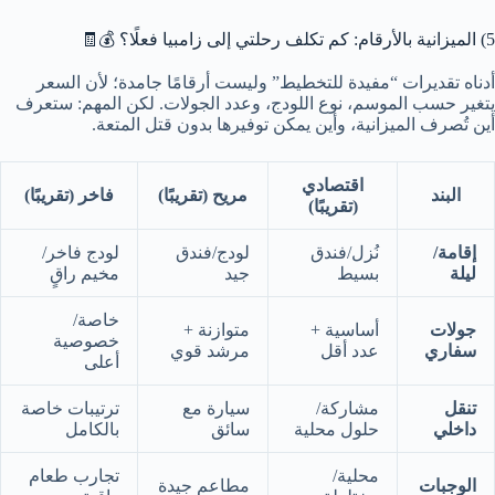
5) الميزانية بالأرقام: كم تكلف
رحلتي إلى زامبيا
فعلًا؟ 💰🧾
أدناه تقديرات “مفيدة للتخطيط” وليست أرقامًا جامدة؛ لأن السعر
يتغير حسب الموسم، نوع اللودج، وعدد الجولات. لكن المهم: ستعرف
أين تُصرف الميزانية، وأين يمكن توفيرها بدون قتل المتعة.
اقتصادي
البند
مريح (تقريبًا)
فاخر (تقريبًا)
(تقريبًا)
إقامة/
نُزل/فندق
لودج/فندق
لودج فاخر/
ليلة
بسيط
جيد
مخيم راقٍ
خاصة/
جولات
أساسية +
متوازنة +
خصوصية
سفاري
عدد أقل
مرشد قوي
أعلى
تنقل
مشاركة/
سيارة مع
ترتيبات خاصة
داخلي
حلول محلية
سائق
بالكامل
محلية/
تجارب طعام
الوجبات
مطاعم جيدة