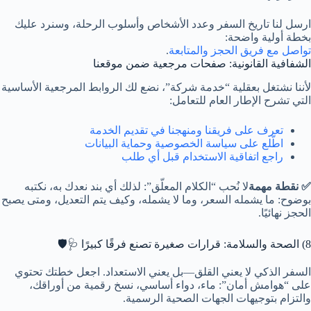
ارسل لنا تاريخ السفر وعدد الأشخاص وأسلوب الرحلة، وسنرد عليك
بخطة أولية واضحة:
تواصل مع فريق الحجز والمتابعة
.
الشفافية القانونية: صفحات مرجعية ضمن موقعنا
لأننا نشتغل بعقلية “خدمة شركة”، نضع لك الروابط المرجعية الأساسية
التي تشرح الإطار العام للتعامل:
تعرف على فريقنا ومنهجنا في تقديم الخدمة
اطّلع على سياسة الخصوصية وحماية البيانات
راجع اتفاقية الاستخدام قبل أي طلب
✅ نقطة مهمة
لا نُحب “الكلام المعلّق”: لذلك أي بند نعدك به، نكتبه
بوضوح: ما يشمله السعر، وما لا يشمله، وكيف يتم التعديل، ومتى يصبح
الحجز نهائيًا.
8) الصحة والسلامة: قرارات صغيرة تصنع فرقًا كبيرًا 🩺🛡️
السفر الذكي لا يعني القلق—بل يعني الاستعداد. اجعل خطتك تحتوي
على “هوامش أمان”: ماء، دواء أساسي، نسخ رقمية من أوراقك،
والتزام بتوجيهات الجهات الصحية الرسمية.