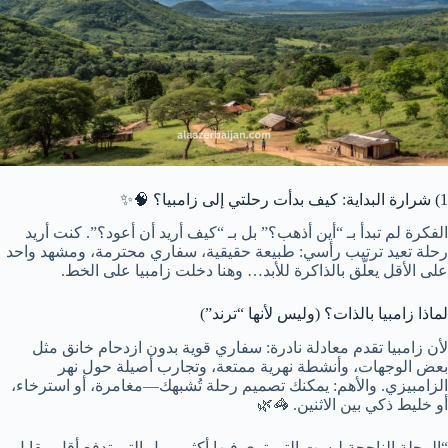
1) شرارة البداية: كيف بدأت
رحلتي إلى زامبيا
؟ 🧠✨
الفكرة لم تبدأ بـ “أين أذهب؟” بل بـ “كيف أريد أن أعود؟”. كنت أريد
رحلة تعيد ترتيب رأسي: طبيعة حقيقية، سفاري محترمة، ومشهد واحد
على الأقل يعلّق بالذاكرة للأبد… وهنا دخلت زامبيا على الخط.
لماذا زامبيا بالذات؟ (وليس لأنها “ترند”)
لأن زامبيا تقدم معادلة نادرة: سفاري قوية بدون ازدحام خانق مثل
بعض الوجهات، وأنشطة نهرية ممتعة، وتجارب أصيلة حول نهر
الزامبيزي. والأهم: يمكنك تصميم رحلة تُشبهك—مغامرة، أو استرخاء،
أو خليط ذكي بين الاثنين. 🦓🌿
“الرحلة الناجحة ليست التي ترى فيها أكثر… بل التي تدفع أقل مقابل