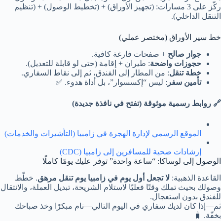
ركّز على 3 مسارات: (تجهيز الأوراق) + (تخطيط الوصول) + (تنظيم
التنقل الداخلي).
خط سير الأوراق (مختصر عملي)
جواز صالح
+ صفحات فارغة كافية.
حجوزات واضحة
: طيران + إقامة (حتى لو قابلة للتعديل).
خطة تنقل
: من المطار إلى الفندق، ثم إلى نقاط السفاري.
تأمين سفر
: ليس “إكسسوار”، بل أداة هدوء. ✅
🔗 روابط رسمية موثوقة (تفتح في نافذة جديدة)
الموقع الرسمي لإدارة الهجرة في زامبيا (التأشيرات والخدمات)
إرشادات صحية للمسافرين إلى زامبيا (CDC)
الوصول إلى لوساكا: “ساعة واحدة” توفر عليك يومًا كاملًا
القاعدة الذهبية:
لا تجعل أول يوم في زامبيا يوم تنقل مرهق
. خطّط
وصولك بحيث تملك وقتًا فعليًا لاستلام الشريحة، تبديل العملة، والانتقال
للفندق بدون استعجال.
ثم—إذا كان لديك سفاري في اليوم التالي—نام مبكرًا وخذ صباحك
بخفّة. 🧳