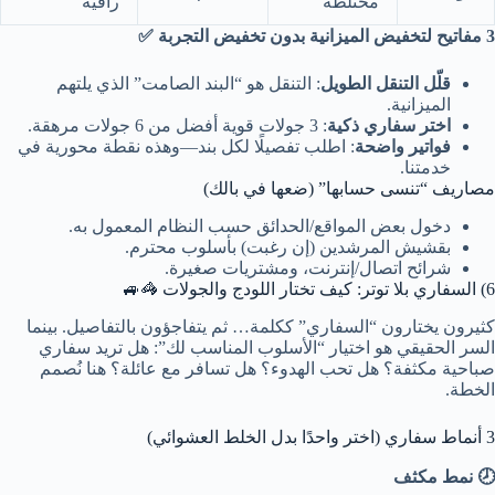
مختلطة
راقية
3 مفاتيح لتخفيض الميزانية بدون تخفيض التجربة ✅
قلّل التنقل الطويل
: التنقل هو “البند الصامت” الذي يلتهم
الميزانية.
اختر سفاري ذكية
: 3 جولات قوية أفضل من 6 جولات مرهقة.
فواتير واضحة
: اطلب تفصيلًا لكل بند—وهذه نقطة محورية في
خدمتنا.
مصاريف “تنسى حسابها” (ضعها في بالك)
دخول بعض المواقع/الحدائق حسب النظام المعمول به.
بقشيش المرشدين (إن رغبت) بأسلوب محترم.
شرائح اتصال/إنترنت، ومشتريات صغيرة.
6) السفاري بلا توتر: كيف تختار اللودج والجولات 🦓🚙
كثيرون يختارون “السفاري” ككلمة… ثم يتفاجؤون بالتفاصيل. بينما
السر الحقيقي هو اختيار “الأسلوب المناسب لك”: هل تريد سفاري
صباحية مكثفة؟ هل تحب الهدوء؟ هل تسافر مع عائلة؟ هنا نُصمم
الخطة.
3 أنماط سفاري (اختر واحدًا بدل الخلط العشوائي)
🕗 نمط مكثف