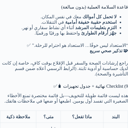
قاعدة السلامة العملية (بدون مبالغة)
لا تحمل كل أموالك
معك في نفس المكان.
استخدم حقيبة خفيفة أمامية
في التنقلات.
التزم بتعليمات المرشد
أثناء أي نشاط سفاري أو نهر.
جهّز أرقام الطوارئ
واحتفظ بها ورقيًا ورقميًا.
“الاستعداد ليس خوفًا… الاستعداد هو احترام للرحلة.” ✅
🧩 تذكير صحي سريع
راجع إرشادات الصحة والسفر قبل الإقلاع بوقت كافٍ، خاصة إن كانت
لديك حساسية أو أدوية ثابتة. (الرابط الرسمي أعلاه ضمن قسم
التأشيرة والصحة).
9) Checklist نهائية + جدول تجهيزات 🧳✅
هذه ليست قائمة طويلة للتخويف—بل قائمة مختصرة تمنع الأخطاء
الصغيرة التي تفسد أول يومين. اطبعها أو ضعها في ملاحظات هاتفك.
البند
ماذا تفعل؟
متى؟
ملاحظة ذكية