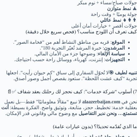
جولات صباح/مساء + نوم مبكر
🧘 نمط متوازن
جولة يوميًا + وقت راحة
👨‍👩‍👧 نمط عائلي
جولات أقصر + خيارات أمان أعلى
كيف تعرف أن اللودج مناسب؟ (فحص سريع خلال دقيقة)
الموقع
: قربه من مناطق النشاط أهم من “فخامة الصور”.
المرشدون
: خبرة المرشد تُغيّر التجربة 180°.
سياسة الإلغاء
: وضوحها جزء من الأمان المالي.
التجهيزات
: إنترنت، كهرباء، ووسائل راحة حسب احتياجك.
تنبيه لطيف 🎯
لا تُحوّل السفاري إلى سباق “كم حيوان رأيت”. اجعلها
تجربة “كيف عشت اللحظة”. ستعود بقصص أجمل وصور أصدق.
7) أسلوب “شركة خدمات”: كيف نحجز لك رحلتك بعقد شفاف ✅📄
نحن في
alaazerbaijan.com
لا نبيع “مقالًا معلوماتيًا” فقط—بل نعمل
بعقلية خدمة: تخطيط، حجز، متابعة، وتوثيق واضح. الفكرة بسيطة:
أنت
تستمتع… ونحن ندير التفاصيل
مع وضوح مالي وقانوني قدر الإمكان.
ما الذي نُقدّمه تحديدًا؟ (بدون عبارات عامة)
خطة رحلة مُفصلة
حسب أسلوبك (مغامرة/عائلي/مريح).