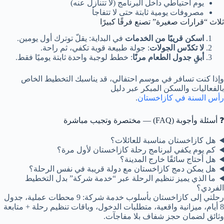
يوم احتياطي داخل البرنامج (لا تتنازل عنه)
مصروفات يومية ثابتة حتى لا تتفاجأ
ثلاث “قرارات صغيرة” تصنع فرقًا كبيرًا
اسكن قريبًا من الخدمات
في البداية: يقلّ توترك أول يومين.
لا تكدّس الجولات
: جولة طبيعة قوية تكفي، ثم راحة.
أبقِ جدول الطعام مرنًا
: خطط لوجبة واحدة ثابتة يوميًا فقط.
وإذا كنت تسافر في موسم احتفالي، قد يناسبك التخطيط الخاص
بالفعاليات والسكن المبكر عبر دليل
رأس السنة في كازاخستان
.
❓ أسئلة وأجوبة (FAQ) — مختصرة وتجيب مباشرة
هل كازاخستان مناسبة للعائلات؟
كم يوم يكفي لبرنامج رحلة كازاخستان لأول مرة؟
هل أحتاج سائقًا خارج المدينة؟
هل يمكن دمج كازاخستان مع دولة قريبة في نفس الرحلة؟
ما الذي يميز تنظيم الرحلة عبر “خدمة شركة” بدل التخطيط
الفردي؟
رحلتي إلى كازاخستان بأسلوب خدمة شركة: 9 محطات عملية، جدول
8 أيام، ميزانية واقعية، متطلبات الدخول، وباقات تنظيم رحلة + متابعة
وثائق لضمان حجز شفاف بلا مفاجآت.