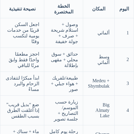
الخطة
اليوم
المكان
نصيحة تنفيذية
المختصرة
وصول +
اجعل السكن
استلام شريحة
قريبًا من خدمات
1
ألماتي
+ صرف +
يومية لتكسب
جولة خفيفة
وقتًا
حدائق + سوق
احجز مطعمًا
وسط
2
محلي + مقهى
واحدًا فقط وابقَ
ألماتي
بإطلالة
مرنًا للباقي
طبيعة/تلفريك
ابدأ مبكرًا لتتفادى
Medeu +
3
+ هواء جبلي +
الزحام والبرد
Shymbulak
صور
مساءً
زيارة حسب
ضع “بديل قريب”
Big
الموسم/
4
Almaty
إذا أغلقت الطرق
التصاريح +
Lake
بسبب الطقس
جلسة تصوير
رحلة يوم كامل
ماء + سناك +