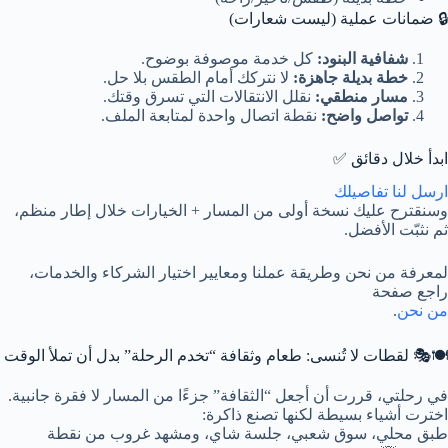
🔒 ضمانات عملية (ليست شعارات)
شفافية البنود:
كل خدمة موصوفة بوضوح.
خطة بديلة جاهزة:
لا نتركك أمام الطقس بلا حل.
مسار منطقي:
نقلل الانتقالات التي تسرق وقتك.
تواصل واضح:
نقطة اتصال واحدة لمتابعة الملف.
ابدأ خلال دقائق ✅
ارسل لنا تفاصيلك
وسنقترح عليك نسخة أولى من المسار + الخيارات خلال إطار منظم،
ثم نثبّت الأفضل.
لمعرفة من نحن وطريقة عملنا ومعايير اختيار الشركاء والخدمات،
راجع صفحة
من نحن
.
🍽️🎭 لقطات لا تُنسى: طعام وثقافة “تخدم الرحلة” بدل أن تملأ الوقت
في رحلتي، قررت أن أجعل “الثقافة” جزءًا من المسار لا فقرة جانبية.
اخترت أشياء بسيطة لكنها تصنع ذاكرة:
طبق محلي، سوق شعبي، جلسة شاي، ومشهد غروب من نقطة