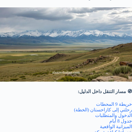
🧭 مسار التنقل داخل الدليل:
خريطة 9 المحطات
رحلتي إلى كازاخستان (الخطة)
الدخول والمتطلبات
جدول 8 أيام
الميزانية الواقعية