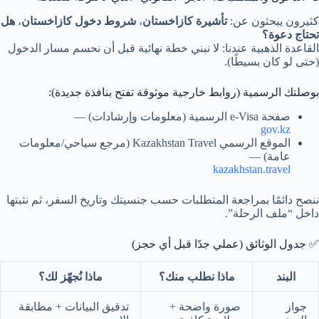
كثيرون يبحثون عن:
تأشيرة كازاخستان
،
شروط دخول كازاخستان
،
هل
تحتاج دعوة؟
القاعدة الذهبية عندنا: لا نبني خطة نهائية قبل أن نحسم مسار الدخول
(حتى لو كان بسيطًا).
بوصلتك الرسمية (روابط خارجية موثوقة تفتح بنافذة جديدة):
صفحة e-Visa الرسمية (معلومات وإرشادات) —
gov.kz
الموقع الرسمي Kazakhstan Travel (مرجع سياحي/معلومات
عامة) —
kazakhstan.travel
ننصح دائمًا بمراجعة المتطلبات حسب جنسيتك وتاريخ السفر، ثم نثبتها
داخل “ملف الرحلة”.
✅ جدول الوثائق (عملي جدًا قبل أي حجز)
البند
ماذا نطلب منك؟
ماذا نُجهّز لك؟
جواز
صورة واضحة +
تدقيق البيانات + مطابقة