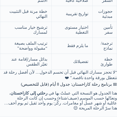
السفر
صلاحية كافية
الاسم
حجوزات
خطة مرنة قبل التثبيت
تواريخ تقريبية
مبدئية
النهائي
تأمين
اختيار مستوى
ترشيح خيار مناسب
سفر
التغطية
لمسارك
ترجمة/
ترتيب الملف بصيغة
ما يلزم فقط
نماذج
“مقبولة وواضحة”
خطة
بدائل مسار/إقامة عند
تفضيلاتك
طوارئ
تغيّر الطقس
“لا تحجز مسارك النهائي قبل أن تحسم الدخول… لأن أفضل رحلة قد
تتعطل بورقة واحدة ناقصة.” ❤️
📅 برنامج رحلة كازاخستان: جدول 8 أيام (قابل للتخصيص)
هذا الجدول هو النسخة التي عملتُ بها في
رحلتي إلى كازاخستان
،
ونعدّلها حسب الموسم (صيف/شتاء) وحسب إن كانت الرحلة
عائلية أو شهر عسل أو مغامرات. ركّز: يوم واحد ثقيل ثم يوم أخف…
هذا سرّ الرحلة المريحة 😌