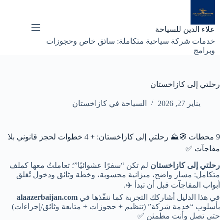
لتجاوز
لى
لمحتوى
علاء الدين للسياحة
خدمات شركة سياحية متكاملة: سائق خاص وحجوزات
وبرامج
رحلتي إلى كازاخستان
يناير 27, 2026
السياحة في كازاخستان
9 محطات
🧭⛰️ رحلتي إلى كازاخستان: +
4 خطوات
لحجز قانوني بلا
مفاجآت ✅
رحلتي إلى كازاخستان
لم تكن “سفرًا عشوائيًا”؛ تعاملتُ معها كملف
متكامل: مسار واضح، ميزانية محسوبة، وخطة وثائق ودخول تُغلق
أبواب المفاجآت قبل أن تبدأ ✈️.
في هذا الدليل أشاركك التجربة كما ننفّذها في
alaazerbaijan.com
بأسلوب “خدمة شركة” (تنظيم + حجوزات + متابعة وثائق/إجراءات)
حتى تصل وأنت مطمئن ✅