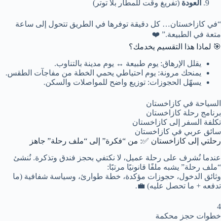
العودة
(تفريغ وقت للمطار بلا توتر)
“في كازاخستان… كل دقيقة توفرها في الطريق تتحول إلى ساعة
متعة في الطبيعة.” ❤️
🎯 لماذا هذا التقسيم يخدمك؟
يقلل الإرهاق: يوم طبيعة ↔ يوم مدينة بالتناوب.
يمنحك مرونة: يوم احتياطي يحمي الخطة من مفاجآت الطقس.
يسهّل الحجوزات: توزيع واضح للمواصلات والسكن.
السياحة في كازاخستان
برنامج رحلة كازاخستان
تكلفة السفر إلى كازاخستان
سائق عربي في كازاخستان
رحلتي إلى كازاخستان ✅: من “فكرة” إلى “ملف رحلة” جاهز
عندما نُشرف على رحلة عميل، لا نكتفي بحجز فندق وتذكرة. نُنشئ
“ملف رحلة” يشبه ملفًا قانونيًا مرتبًا:
وثائق الدخول، حجوزات مؤكدة، خطة طوارئ، وسياسة شفافية (ما
تدفعه + ما تحصل عليه) 💼.
4
خطوات حجز محكمة