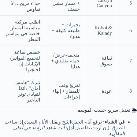
Charyn
5
+ مسار مشي
حذاء مريح… لا
Canyon
خفيف
تفاوض
اطلب مركبة
بحيرات +
Kolsai &
مناسبة للمسار
6
طبيعة كثيفة +
Kaindy
خاصة في مواسم
هدوء
المطر
خصص ساعة
متحف/عرض/
ثقافة +
لتجميع الفواتير/
7
حمام تقليدي +
تسوق
الإثباتات إن
هدايا
احتجتها
نترك “هامش
تفريغ وقت
أمان” دائمًا
8
عودة
للمطار + إنهاء
لتفادي توتر
إجراءات
التأخير
🌦️ تعديل سريع حسب الموسم
في الشتاء:
نرفع أيام الجبل/الثلج ونقلل الأيام البعيدة إذا ساءت
الطرق. (إن أردت تفاصيل أدق:
أنت شاهد الرابط في أعلى
المقال
).