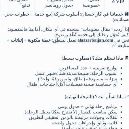
VIP ⭐
خصوصية
جدول رومانسي
تدفع”
🏢 خدماتنا في كازاخستان: أسلوب شركة (بيع خدمة + خطوات حجز +
ضمانات)
إذا أردت “مقال معلومات” ستجده في أي مكان. أما هنا فالمقصود:
كيف تُحوّل رحلتك إلى
خدمة تُنفّذ
بوضوح.
نحن في
alaazerbaijan.com
نعمل بمنطق:
خطة مكتوبة + إثباتات +
متابعة
✅
🧾 ماذا نستلم منك؟ (مطلوب بسيط)
تواريخ تقريبية + عدد المسافرين
أسلوب الرحلة: طبيعة/مدينة/شتاء/شهر عسل
ميزانية مستهدفة (نطاق، وليس رقمًا واحدًا)
أي حساسية صحية/تفضيلات أكل/احتياجات أطفال
✅ ماذا تسلّم أنت؟ (النتيجة النهائية)
برنامج رحلة نهائي + جدول يومي
سكن مناسب للمسار (لا نقترح سكنًا يعطل الرحلة)
تنقلات وجولات مرتبطة بالزمن الحقيقي للطريق
قائمة وثائق وإجراءات دخول واضحة
خطة بديلة (طقس/تأخير/راحة)