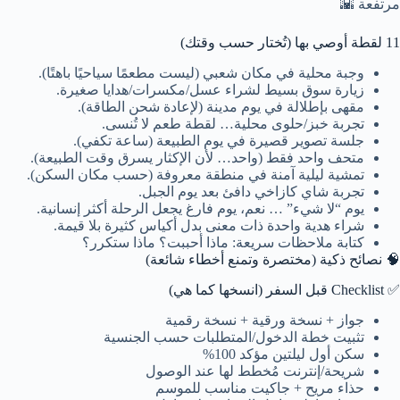
مرتفعة 🌇
11 لقطة أوصي بها (تُختار حسب وقتك)
وجبة محلية في مكان شعبي (ليست مطعمًا سياحيًا باهتًا).
زيارة سوق بسيط لشراء عسل/مكسرات/هدايا صغيرة.
مقهى بإطلالة في يوم مدينة (لإعادة شحن الطاقة).
تجربة خبز/حلوى محلية… لقطة طعم لا تُنسى.
جلسة تصوير قصيرة في يوم الطبيعة (ساعة تكفي).
متحف واحد فقط (واحد… لأن الإكثار يسرق وقت الطبيعة).
تمشية ليلية آمنة في منطقة معروفة (حسب مكان السكن).
تجربة شاي كازاخي دافئ بعد يوم الجبل.
يوم “لا شيء” … نعم، يوم فارغ يجعل الرحلة أكثر إنسانية.
شراء هدية واحدة ذات معنى بدل أكياس كثيرة بلا قيمة.
كتابة ملاحظات سريعة: ماذا أحببت؟ ماذا ستكرر؟
🧠 نصائح ذكية (مختصرة وتمنع أخطاء شائعة)
✅ Checklist قبل السفر (انسخها كما هي)
جواز + نسخة ورقية + نسخة رقمية
تثبيت خطة الدخول/المتطلبات حسب الجنسية
سكن أول ليلتين مؤكد 100%
شريحة/إنترنت مُخطط لها عند الوصول
حذاء مريح + جاكيت مناسب للموسم