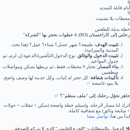
8
أيام قابلة للتمديد
9
محطات بلا تشتيت
1
خطة بديلة للطقس
رحلتي إلى كازاخستان (H3): 4 خطوات نحجز بها “كشركة”
تثبيت الهدف
: طبيعة؟ شهر عسل؟ شتاء؟ عمل؟ (هذا يحدد
المدينة والميزانية).
تثبيت الدخول والوثائق
: نوع الدخول/التأشيرة/الدعوة إن لزم، ثم
جدول المواعيد.
بناء المسار
: نختار 9 محطات فقط، ثم نربطها بسكن ومواصلات
منطقيين.
تأكيدات شفافة
: كل حجز له إثبات، وكل خدمة لها وصف واضح،
بلا بنود غامضة ✅
جاهز تحوّل رحلتك إلى “ملف منظم”؟ ✅
اترك لنا مسار الرحلة، واستلم خطة واضحة (سكن + تنقلات + جولات
+ متابعة وثائق) مع شفافية كاملة.
ابدأ من هنا:
تواصل معنا
🛂 الدخول والمتطلبات: “الجزء القانوني” الذي لا نتركه للصدفة