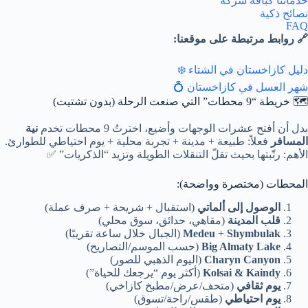
خدماتنا كباقة شركة
نصائح ذكية
FAQ
🔗 روابط مرتبطة على موقعنا:
دليل كازاخستان في الشتاء ❄️
شهر العسل في كازاخستان 💍
🗺️ خريطة “9 محطات” التي صنعت الرحلة (بدون تشتيت)
بدل أن أفتح عشرات الوجهات وأضيع، اخترتُ 9 محطات تخدم
نية
المسافر
فعلاً: طبيعة + مدينة + تجربة محلية + يوم احتياطي للطوارئ.
الأهم: رتّبتها بحيث تقلّ التنقلات الطويلة وتزيد “الذكريات” ✅
المحطات (مختصرة وواضحة):
الوصول إلى ألماتي
(استقبال + شريحة + صرف عملة)
قلب المدينة
(مقاهي، حدائق، سوق محلي)
Shymbulak
+
Medeu
(الجبال خلال ساعة تقريبًا)
Big Almaty Lake
(حسب الموسم/التصاريح)
Charyn Canyon
(اليوم الذهبي للصور)
Kolsai & Kaindy
(أكثر يوم “يرجعك للحياة”)
يوم ثقافي
(متحف/عرض/مطبخ كازاخي)
يوم احتياطي
(طقس/راحة/تسوق)