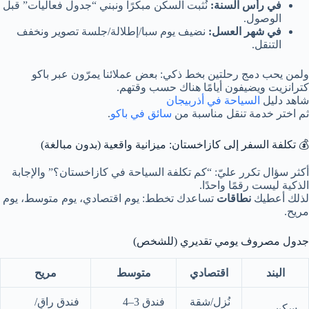
في رأس السنة:
نُثبت السكن مبكرًا ونبني “جدول فعاليات” قبل
الوصول.
في شهر العسل:
نضيف يوم سبا/إطلالة/جلسة تصوير ونخفف
التنقل.
ولمن يحب دمج رحلتين بخط ذكي: بعض عملائنا يمرّون عبر باكو
كترانزيت ويضيفون أيامًا هناك حسب وقتهم.
شاهد دليل
السياحة في أذربيجان
ثم اختر خدمة تنقل مناسبة من
سائق في باكو
.
💰 تكلفة السفر إلى كازاخستان: ميزانية واقعية (بدون مبالغة)
أكثر سؤال تكرر عليّ: “كم تكلفة السياحة في كازاخستان؟” والإجابة
الذكية ليست رقمًا واحدًا.
لذلك أعطيك
نطاقات
تساعدك تخطط: يوم اقتصادي، يوم متوسط، يوم
مريح.
جدول مصروف يومي تقديري (للشخص)
البند
اقتصادي
متوسط
مريح
نُزل/شقة
فندق 3–4
فندق راقٍ/
سكن