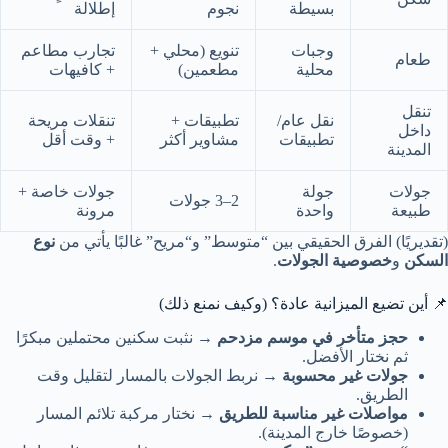
بسيطة
نجوم
إطلالة
وجبات
تنويع (محلي +
تجارب مطاعم
طعام
محلية
مطعمين)
+ كافيهات
تنقل
نقل عام/
تطبيقات +
تنقلات مريحة
داخل
تطبيقات
مشاوير أكثر
+ وقت أقل
المدينة
جولات
جولة
جولات خاصة +
2–3 جولات
طبيعة
واحدة
مرونة
(تقديريًا) الفرق الحقيقي بين “متوسط” و“مريح” غالبًا يأتي من
نوع
السكن
و
خصوصية الجولات
.
📌 أين تضيع الميزانية عادة؟ (وكيف نمنع ذلك)
حجز متأخر في موسم مزدحم
→ نثبت سكنين محتملين مبكرًا
ثم نختار الأفضل.
جولات غير محسوبة
→ نربط الجولات بالمسار لتقليل وقت
الطريق.
مواصلات غير مناسبة للطريق
→ نختار مركبة تلائم المسار
(خصوصًا خارج المدينة).