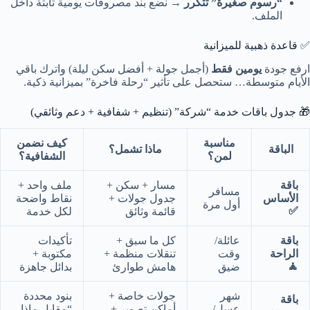
“رسوم صغيرة” تتكرر
→ نضع بند مصروفات يومية ثابتة داخل
الملف.
✅ قاعدة ذهبية للميزانية
ارفع جودة
يومين فقط
(أجمل جولة + أفضل سكن ليلة) واترك باقي
الأيام متوسطة… ستحصل على تأثير “رحلة فاخرة” بميزانية ذكية.
🎁 جدول باقات خدمة “شركة” (تنظيم + شفافية + دعم وثائقي)
مناسبة
كيف نضمن
الباقة
ماذا تشمل؟
لمن؟
الشفافية؟
باقة
مسار + سكن +
ملف واحد +
مسافر
الأساس
جدول جولات +
نقاط واضحة
أول مرة
✅
قائمة وثائق
لكل خدمة
باقة
عائلة/
كل ما سبق +
تأكيدات
الراحة
وقت
تنقلات منظمة +
مكتوبة +
🧘
ضيق
هامش طوارئ
بدائل جاهزة
شهر
جولات خاصة +
بنود محددة
باقة
عسل/
أماكن تصوير +
“مقابل ماذا