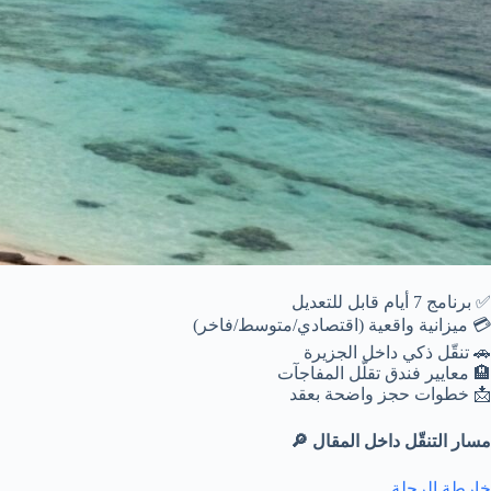
✅ برنامج 7 أيام قابل للتعديل
💳 ميزانية واقعية (اقتصادي/متوسط/فاخر)
🚗 تنقّل ذكي داخل الجزيرة
🏨 معايير فندق تقلّل المفاجآت
📩 خطوات حجز واضحة بعقد
مسار التنقّل داخل المقال 🔎
خارطة الرحلة