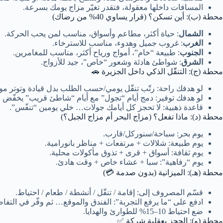
المسافات داخلها معقولة، فتقدر تغيّر مزاج يومك بسرعة.
محطة (ب): أين تسكن؟ (قرار يساوي 40% من رضاك)
الشمال
: حياة أكثر، مطاعم وأسواق، مناسب لمن يحب الحركة.
الغرب
: غروب جميل وهدوء، مناسب للاسترخاء.
الجنوب
: طبيعة “خام”، أمواج ورياح أكثر، مناسب للمغامرين.
الشرق
: شواطئ هادئة وشعور “خاص”، جيد للأزواج.
محطة (ج): التنقّل الذكي داخل الجزيرة 🚗
لو هدفك راحة: رتّب تنقّل يومي/حسب الطلب بدل قيادة وتوتر مو
لو هدفك توفير: دمج أيام “تجول” مع أيام “شاطئ قريب” يخفّض ال
قاعدة ذهبية: لا تحجز كل أيامك جولات… خلي يومين “تنفّس”.
محطة (د): ماذا تفعل؟ (مزاج البحر أم مزاج الجبل؟)
يوم بحر: سباحة/سنوركل/قارب.
يوم طبيعة: شلالات + مرتفعات + مناظر بانورامية.
يوم ثقافة: أسواق + قرى + تذوق مأكولات محلية.
يوم “رفاهية”: سبا + عشاء خاص + وقت هادئ.
محطة (هـ): الميزانية (بدون صدمة 💳)
قسّم المصروف إلى: إقامة / تنقّل / أنشطة / طعام / احتياط.
ادفع على “ما يرفع التجربة”: الفندق والموقع… ثم وفّر في التفا
ضع احتياط 10–15% للطوارئ والهدايا.
محطة (و): الحجز بعقلية شركة ✅