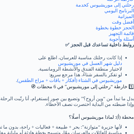
رحلتي إلى موريشيوس كخدمة
البرنامج اليومي
الميزانية
أفضل وقت
الحجز خطوة بخطوة
قائمة التجهيز
أسئلة وأجوبة
روابط داخلية تساعدك قبل الحجز ✅
إذا كانت رحلتك مناسبة للعرسان، اطلع على
دليل شهر العسل في موريشيوس
لاختيار منطقة الفندق والأنشطة الرومانسية.
لو تفكر بالسفر شتاءً، هذا مرجع سريع:
موريشيوس في الشتاء (أفكار + باقات + مزاج الطقس)
.
1️⃣ خارطة “رحلتي إلى موريشيوس” في 6 محطات 🧭
بدل ما تبدأ من “وين أروح؟” وتضيع بين صور إنستغرام، أنا رتّبت الرح
وإذا ضبطته من البداية اختصرت نصف الأخطاء.
محطة (أ): لماذا موريشيوس أصلًا؟
لأنها جزيرة “متوازنة”: بحر + طبيعة + فعاليات + راحة، بدون م
مناسبة للعائلات والعرسان معًا، وتسمح بخطة هادئة أو مليانة مغا