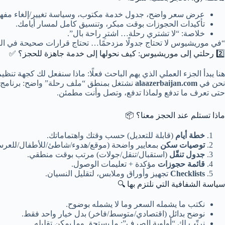
عرض سعر واضح، جدول خدمة مكتوب، وسياسة تغيير/إلغاء مفهوم
تأكيدات الحجوزات بوقت مبكر، وتنسيق كامل لمسار أيامك.
خلاصة: “لا تشتري رحلة… اشترِ راحة بال”.
“في موريشيوس لا تحتاج جدولًا مزدحمًا… تحتاج قرارات صحيحة في الس
2️⃣ رحلتي إلى موريشيوس: كيف نحولها إلى خدمة جاهزة للحجز؟ ✅
هنا يبدأ الجزء العملي الذي يهم الباحث فعلًا: ماذا سنفعل لك كجهة تن
نحن في
alaazerbaijan.com
نشتغل بمنطق “ملف رحلة” واضح: برنامج +
حتى تعرف ما تدفع ولماذا تدفع، وتصل وأنت مطمئن.
ماذا تستلم عند الحجز معنا؟ 📦
خطة أيام
(قابلة للتعديل) حسب وقتك واهتماماتك.
توصيات سكن
بمعايير واضحة (موقع/هدوء/شاطئ/للأطفال/للعرس
جدول تنقّل
(استقبال/تنقل/جولات) مرتب بوقت منطقي.
قائمة حجوزات
مؤكدة + تعليمات الوصول.
Checklists
تجهيز وأوراق وملابس، لتقليل النسيان.
سياسة الشفافية التي نلتزم بها 🔍
نكتب ما يشمله السعر وما لا يشمله بوضوح.
نوضح بدائل (اقتصادي/متوسط/فاخر) بدل خيار واحد فقط.
نرتّب لك “أولوية الصرف”: ما يستحق وما يمكن تقليله.