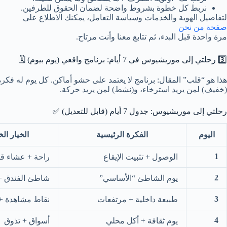
نربط كل خطوة بشروط واضحة لضمان الحقوق للطرفين.
لتفاصيل الهوية والخدمات وسياسة التعامل، يمكنك الاطلاع على
صفحة من نحن
مرة واحدة قبل البدء، ثم تتابع معنا وأنت مرتاح.
3️⃣ رحلتي إلى موريشيوس في 7 أيام: برنامج واقعي (يوم بيوم) 🗓️
هذا هو “قلب” المقال: برنامج لا يعتمد على حشو أماكن. كل يوم له فكرة
(خفيف) لمن يريد استرخاء، و(نشط) لمن يريد حركة.
رحلتي إلى موريشيوس: جدول 7 أيام (قابل للتعديل) ✅
اليوم
الفكرة الرئيسية
الخيار ال
1
الوصول + تثبيت الإيقاع
راحة + عشاء ق
2
يوم الشاطئ “الأساسي”
شاطئ الفندق +
3
طبيعة داخلية + مرتفعات
نقاط مشاهدة + 
4
يوم ثقافة + أكل محلي
أسواق + تذوق