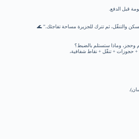
ة قبل الدفع.
كن والتنقّل، ثم تترك للجزيرة مساحة تفاجئك.” 🌊
ظيم وحجز، وماذا ستستلم بالضبط؟
 حجوزات + تنقّل + نقاط شفافية،
ان).