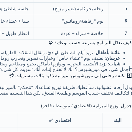
5
رحلة بحر ثانية (تغيير مزاج)
جلسة شاطئ ها
6
يوم “رفاهية/رومانس”
سبا + عشاء خ
7
خلاصة + شراء + عودة
إفطار طويل + ا
كيف نعدّل البرنامج بسرعة حسب نوعك؟ 🧩
عائلة بأطفال
: نزيد أيام الشاطئ الهادئ، ونقلل التنقلات الطويلة، و
عرسان
: نضيف يوم “عشاء خاص” وخيارات تصوير وتجارب رومان
شباب
: نزيد الأنشطة البحرية، ونوازنها بأماكن تجمع ومطاعم وتجار
“أجمل شيء في موريشيوس؟ أنك لا تحتاج إثبات أنك ‘سويت كل شيء’
4️⃣ تكلفة رحلتي إلى موريشيوس: ميزانية ذكية بثلاث مستويات 💳
بدل أرقام عشوائية، سأعطيك طريقة توزيع تساعدك “تتحكم” بالميزانية: 
(التكاليف تختلف حسب الموسم وطبيعة الفندق، لكن هذا التقسيم يضع
جدول توزيع الميزانية (اقتصادي / متوسط / فاخر)
البند
اقتصادي ✅