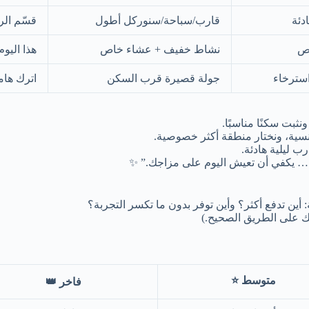
دئة
قارب/سباحة/سنوركل أطول
قسّم الر
اص
نشاط خفيف + عشاء خاص
هذا اليو
سترخاء
جولة قصيرة قرب السكن
اترك هام
نثبت سكنًا مناسبًا.
سية، ونختار منطقة أكثر خصوصية.
ب ليلية هادئة.
… يكفي أن تعيش اليوم على مزاجك.” ✨
أين تدفع أكثر؟ وأين توفر بدون ما تكسر التجربة؟
ك على الطريق الصحيح.)
متوسط ⭐
فاخر 👑