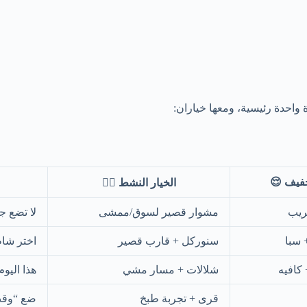
 واحدة رئيسية، ومعها خياران:
خفيف 😌
الخيار النشط 🏃‍♂️
ريب
مشوار قصير لسوق/ممشى
لا تضع ج
 سبا
سنوركل + قارب قصير
اختر شاط
كافيه
شلالات + مسار مشي
هذا اليو
قرى + تجربة طبخ
ضع “وقت 