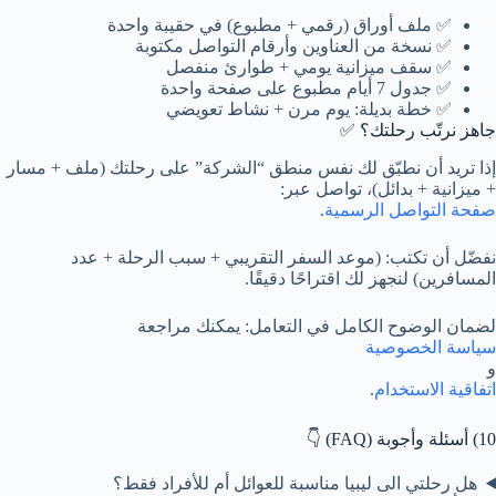
✅ ملف أوراق (رقمي + مطبوع) في حقيبة واحدة
✅ نسخة من العناوين وأرقام التواصل مكتوبة
✅ سقف ميزانية يومي + طوارئ منفصل
✅ جدول 7 أيام مطبوع على صفحة واحدة
✅ خطة بديلة: يوم مرن + نشاط تعويضي
جاهز نرتّب رحلتك؟ ✅
إذا تريد أن نطبّق لك نفس منطق “الشركة” على رحلتك (ملف + مسار
+ ميزانية + بدائل)، تواصل عبر:
صفحة التواصل الرسمية
.
نفضّل أن تكتب: (موعد السفر التقريبي + سبب الرحلة + عدد
المسافرين) لنجهز لك اقتراحًا دقيقًا.
لضمان الوضوح الكامل في التعامل: يمكنك مراجعة
سياسة الخصوصية
و
اتفاقية الاستخدام
.
10) أسئلة وأجوبة (FAQ) 👇
هل رحلتي الى ليبيا مناسبة للعوائل أم للأفراد فقط؟