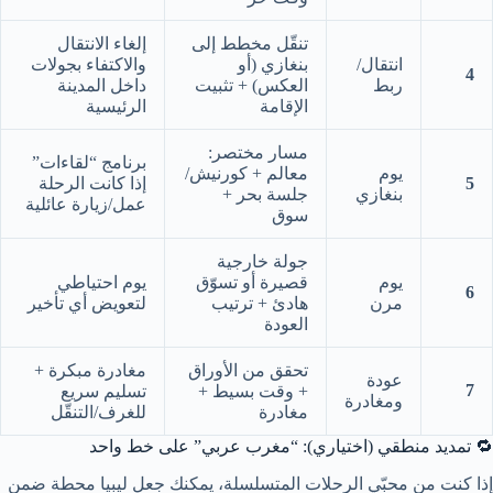
تنقّل مخطط إلى
إلغاء الانتقال
انتقال/
بنغازي (أو
والاكتفاء بجولات
4
ربط
العكس) + تثبيت
داخل المدينة
الإقامة
الرئيسية
مسار مختصر:
برنامج “لقاءات”
يوم
معالم + كورنيش/
5
إذا كانت الرحلة
بنغازي
جلسة بحر +
عمل/زيارة عائلية
سوق
جولة خارجية
يوم
قصيرة أو تسوّق
يوم احتياطي
6
مرن
هادئ + ترتيب
لتعويض أي تأخير
العودة
تحقق من الأوراق
مغادرة مبكرة +
عودة
7
+ وقت بسيط +
تسليم سريع
ومغادرة
مغادرة
للغرف/التنقّل
🔁 تمديد منطقي (اختياري): “مغرب عربي” على خط واحد
إذا كنت من محبّي الرحلات المتسلسلة، يمكنك جعل ليبيا محطة ضمن