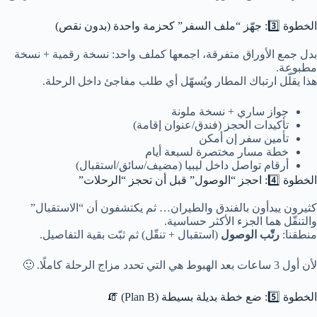
الخطوة 3️⃣: جهّز “ملف السفر” كحزمة واحدة (بدون نقص)
بدل جمع الأوراق متفرقة، اجمعها كملف واحد: نسخة رقمية + نسخة
مطبوعة.
هذا يقلّل ارتباك المطار ويُسهّل أي طلب مفاجئ داخل الرحلة.
جواز ساري + نسخة ملونة
تأكيدات الحجز (فندق/عنوان إقامة)
تأمين سفر إن أمكن
خطة مسار مختصرة لسبعة أيام
أرقام تواصل داخل ليبيا (مضيف/سائق/استقبال)
الخطوة 4️⃣: احجز “الوصول” قبل أن تحجز “الرحلات”
كثيرون يبدأون بالفندق والطيران… ثم يكتشفون أن “الاستقبال”
والتنقّل هما الجزء الأكثر حساسية.
منطقنا:
رتّب الوصول
(استقبال + تنقّل) ثم ثبّت بقية التفاصيل.
لأن أول 3 ساعات بعد الهبوط هي التي تحدد مزاج الرحلة كاملًا. 🙂
الخطوة 5️⃣: ضع خطة بديلة بسيطة (Plan B) 🧯