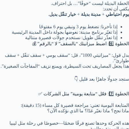
الخطة البديلة ليست “خوفًا”… بل احتراف.
يكفي أن تحدد:
يوم احتياطي
+
مدينة بديلة
+
خيار تنقّل بديل
.
إذا تأخرنا: نضغط يوم 3 ونبقي يوم 6 مفتوحًا
إذا تغيّر برنامج مدينة: نعوضها بجولة داخل المدينة الرئيسية
إذا تعذّر تنقّل طويل: نستخدم جولات قصيرة متتالية
الخطوة 6️⃣: اضبط ميزانيتك “بالسقف” لا “بالرقم” 💰
بدل قول: “ميزانيتي 1000”، قل: “سقف يومي + سقف تنقّل + سقف
طوارئ”.
هذا يجعل المصاريف تحت السيطرة، ويمنع نزيف “المفاجآت الصغيرة”.
ستجد جدولًا جاهزًا بعد قليل 👇
الخطوة 7️⃣: فعّل “متابعة يومية” مثل الشركات ✅
المتابعة اليومية تعني: مراجعة قصيرة كل مساء (15 دقيقة):
ماذا نجح؟ ماذا نغيّر غدًا؟ ما الذي نؤكده الآن؟
هذه الحركة وحدها تصنع فرقًا ضخمًا—خصوصًا في رحلة مثل ليبيا
حيث المرونة مطلوبة.