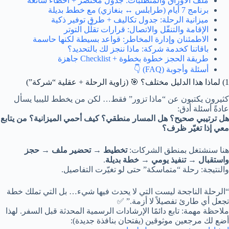
ملف الأوراق والمتطلبات: جدول مختصر + أخطاء شائعة
برنامج 7 أيام (طرابلس ↔ بنغازي) مع خطط بديلة
ميزانية الرحلة: جدول تكاليف + طرق توفير ذكية
الإقامة والتنقّل والاتصال: قرارات تقلّل التوتر
الاطمئنان وإدارة المخاطر: قواعد بسيطة لكنها حاسمة
باقاتنا كخدمة شركة: ماذا ننجز لك بالتحديد؟
طريقة الحجز خطوة بخطوة + Checklist جاهزة
أسئلة وأجوبة (FAQ) 👇
1) لماذا هذا الدليل مختلف؟ 🎯 (زاوية الرحلة + عقلية “شركة”)
كثيرون يكتبون عن “ماذا تزور” فقط… لكن من يخطط لليبيا يسأل
عادةً أسئلة أدق:
هل ترتيبي صحيح؟ هل المسار منطقي؟ كيف أحمي الميزانية؟ من يتابع
معي إذا تغيّر ظرف؟
هنا سنشتغل بمنطق الشركات:
تخطيط
→
تحضير ملف
→
حجز
واستقبال
→
تنفيذ يومي
→
خطة بديلة
.
والنتيجة: رحلة “متماسكة” حتى لو تغيّرت التفاصيل.
“الرحلة الناجحة ليست التي لا يحدث فيها شيء… بل التي تملك خطة
تجعل أي طارئ تفصيلاً لا أزمة.” ✅
ملاحظة مهمة: تابع دائمًا الإرشادات الرسمية المحدثة قبل السفر. لهذا
أضع لك مرجعين موثوقين (يفتحان بنافذة جديدة):