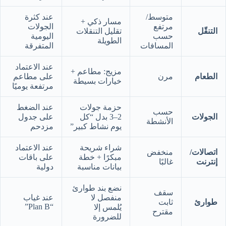
متوسط/
عند كثرة
مسار ذكي +
مرتفع
الجولات
التنقّل
تقليل التنقلات
حسب
اليومية
الطويلة
المسافات
المتفرقة
عند الاعتماد
مزيج: مطاعم +
الطعام
مرن
على مطاعم
خيارات بسيطة
مرتفعة يوميًا
حزمة جولات
عند الضغط
حسب
الجولات
2–3 بدل “كل
على جدول
الأنشطة
يوم نشاط كبير”
مزدحم
شراء شريحة
عند الاعتماد
اتصالات/
منخفض
مبكرًا + خطة
على باقات
إنترنت
غالبًا
بيانات مناسبة
دولية
نضع بند طوارئ
سقف
منفصل لا
عند غياب
طوارئ
ثابت
“Plan B”
يُلمس إلا
مقترح
للضرورة