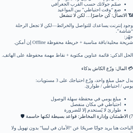
صمّم جولاتك حسب القرب الجغرافي
ضع “وقت احتياطي” بين المواعيد
📶 الاتصال: كن حاضرًا… لكن لا تنشغل
وجود إنترنت يساعدك للتواصل والخرائط—لكن لا تجعل الرحلة
“شاشة”.
جهّز:
شريحة محلية/باقة مناسبة + خريطة محفوظة Offline إن أمكن.
الحل الذكي: قائمة عناوين مكتوبة + نقاط مهمة محفوظة على الهاتف.
💳 المال: وزّع الكاش بذكاء
بدل حمل مبلغ واحد، وزّع احتياجك على 3 مستويات:
يومي / احتياطي / طوارئ.
مبلغ يومي في محفظة سهلة الوصول
احتياطي في مكان منفصل
طوارئ لا يُستخدم إلا للضرورة
7) الاطمئنان وإدارة المخاطر: قواعد بسيطة لكنها حاسمة 🛡️
الباحث هنا يريد جوابًا صريحًا عن “الأمان في ليبيا” بدون تهويل ولا