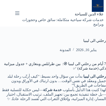
لتجاوز
لى
لمحتوى
علاء الدين للسياحة
خدمات شركة سياحية متكاملة: سائق خاص وحجوزات
وبرامج
رحلتي الى ليبيا
يناير 16, 2026
المدونة
7 أيام من رحلتي الى ليبيا 🧭: بين طرابلس وبنغازي + جدول ميزانية
ذكي (خدمة شركة) ✅
رحلتي الى ليبيا
بدأت من سؤال واحد بسيط: “كيف أرتّب رحلة لبلد
جميل ومعقّد في نفس الوقت… بدون ارتباك في الأوراق وبدون
مفاجآت في الطريق؟”
لهذا كتبت هذا الدليل بأسلوب
خدمة شركة
—ليس حكاية للتسلية فقط
—بل خطة تنفيذية تجمع بين: تجهيز الملف، ترتيب الاستقبال، اختيار
المسار، إدارة الميزانية، وإغلاق الثغرات التي تُفسد الرحلة عادةً. ✨