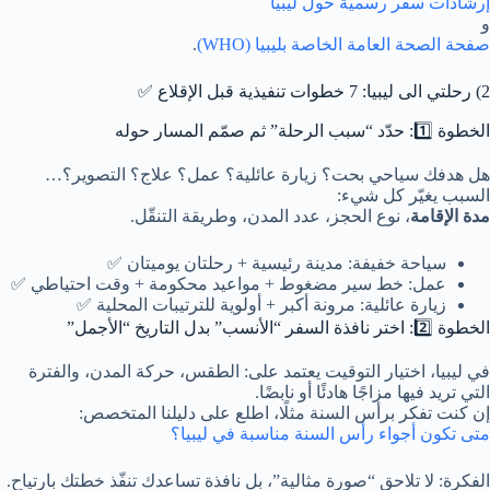
إرشادات سفر رسمية حول ليبيا
و
صفحة الصحة العامة الخاصة بليبيا (WHO)
.
2) رحلتي الى ليبيا: 7 خطوات تنفيذية قبل الإقلاع ✅
الخطوة 1️⃣: حدّد “سبب الرحلة” ثم صمّم المسار حوله
هل هدفك سياحي بحت؟ زيارة عائلية؟ عمل؟ علاج؟ التصوير؟…
السبب يغيّر كل شيء:
مدة الإقامة
، نوع الحجز، عدد المدن، وطريقة التنقّل.
سياحة خفيفة: مدينة رئيسية + رحلتان يوميتان ✅
عمل: خط سير مضغوط + مواعيد محكومة + وقت احتياطي ✅
زيارة عائلية: مرونة أكبر + أولوية للترتيبات المحلية ✅
الخطوة 2️⃣: اختر نافذة السفر “الأنسب” بدل التاريخ “الأجمل”
في ليبيا، اختيار التوقيت يعتمد على: الطقس، حركة المدن، والفترة
التي تريد فيها مزاجًا هادئًا أو نابضًا.
إن كنت تفكر برأس السنة مثلًا، اطلع على دليلنا المتخصص:
متى تكون أجواء رأس السنة مناسبة في ليبيا؟
الفكرة: لا تلاحق “صورة مثالية”، بل نافذة تساعدك تنفّذ خطتك بارتياح.