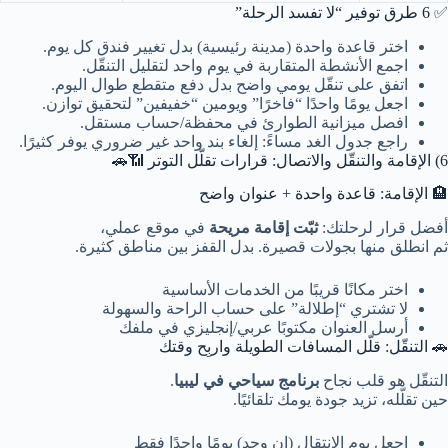
✅ 6 طرق توفير “لا تفسد الرحلة”
اختر قاعدة واحدة (مدينة رئيسية) بدل تغيير فندق كل يوم.
اجمع الأنشطة المتقاربة في يوم واحد لتقليل التنقّل.
اتفق على تنقّل يومي واضح بدل دفع متقطع طوال اليوم.
اجعل يومًا واحدًا “فاخرًا” ويومين “خفيفين” لتحقيق توازن.
افصل ميزانية الطوارئ في محفظة/حساب مستقل.
راجع جدول الغد مساءً: إلغاء بند واحد غير ضروري يوفر كثيرًا.
6) الإقامة والتنقّل والاتصال: قرارات تقلّل التوتر 📶🚗
🏨 الإقامة: قاعدة واحدة + عنوان واضح
أفضل قرار لرحلتك:
ثبّت إقامة مريحة
في موقع عملي،
ثم انطلق منها بجولات قصيرة. بدل القفز بين مناطق كثيرة.
اختر مكانًا قريبًا من الخدمات الأساسية
لا تشتري “إطلالة” على حساب الراحة والسهولة
أرسل العنوان مكتوبًا عربي/إنجليزي في ملفك
🚗 التنقّل: قلّل المسافات الطويلة واربِح وقتك
التنقّل هو قلب نجاح
برنامج سياحي في ليبيا
.
حين تقلّله، تزيد جودة يومك تلقائيًا.
اجعل يوم الانتقال (إن وجد) يومًا واحدًا فقط