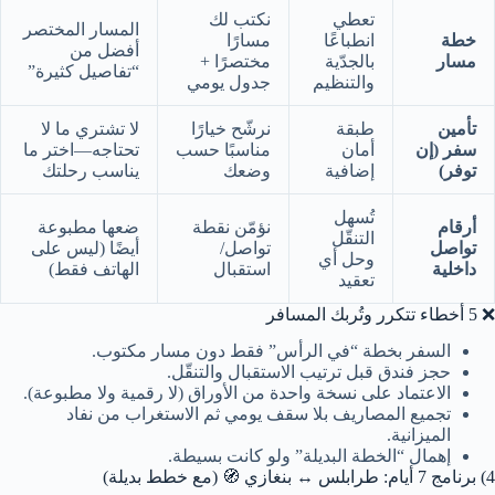
تعطي
نكتب لك
المسار المختصر
خطة
انطباعًا
مسارًا
أفضل من
مسار
بالجدّية
مختصرًا +
“تفاصيل كثيرة”
والتنظيم
جدول يومي
تأمين
طبقة
نرشّح خيارًا
لا تشتري ما لا
سفر (إن
أمان
مناسبًا حسب
تحتاجه—اختر ما
توفر)
إضافية
وضعك
يناسب رحلتك
تُسهل
أرقام
نؤمّن نقطة
ضعها مطبوعة
التنقّل
تواصل
تواصل/
أيضًا (ليس على
وحل أي
داخلية
استقبال
الهاتف فقط)
تعقيد
❌ 5 أخطاء تتكرر وتُربك المسافر
السفر بخطة “في الرأس” فقط دون مسار مكتوب.
حجز فندق قبل ترتيب الاستقبال والتنقّل.
الاعتماد على نسخة واحدة من الأوراق (لا رقمية ولا مطبوعة).
تجميع المصاريف بلا سقف يومي ثم الاستغراب من نفاد
الميزانية.
إهمال “الخطة البديلة” ولو كانت بسيطة.
4) برنامج 7 أيام: طرابلس ↔ بنغازي 🧭 (مع خطط بديلة)