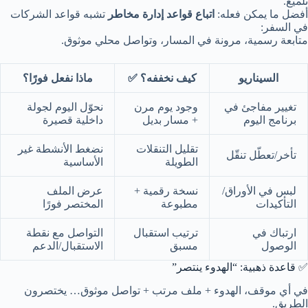
تلميع.
أفضل ما يمكن فعله:
اتباع قواعد إدارة مخاطر
تشبه قواعد الشركات
في السفر:
متابعة رسمية، مرونة في المسار، وتواصل محلي موثوق.
السيناريو
كيف نخففه؟ ✅
ماذا نفعل فورًا؟
تغيير مفاجئ في
وجود يوم مرن
نحوّل اليوم لجولة
برنامج اليوم
+ مسار بديل
داخلية قصيرة
تقليل التنقلات
نضغط الأنشطة غير
تأخر/تعطّل تنقّل
الطويلة
الأساسية
لبس في الأوراق/
نسخة رقمية +
عرض الملف
التأكيدات
مطبوعة
المختصر فورًا
ارتباك في
ترتيب استقبال
التواصل مع نقطة
الوصول
مسبق
الاستقبال/الدعم
✅ قاعدة ذهبية: “الهدوء ينتصر”
في أي موقف، الهدوء + ملف مرتب + تواصل موثوق… يختصرون
الطريق.