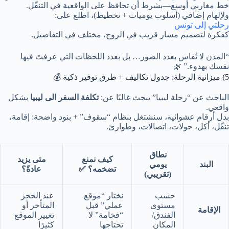
خط مغاربي أوسع—بشرط أن تحافظ على الواقعية في التنقّل.
ولإلهام إضافي (أسلوب يوميات + تخطيط)، اطلع على:
رحلتي إلى تونس
كفكرة لتصميم مسار قريب في الروح، مختلف في التفاصيل.
“المدن لا تُقاس بعدد الصور… بل بعدد اللحظات التي عرفتَ فيها
نفسك بهدوء.” 🌿
5) ميزانية الرحلة: جدول تكاليف + طرق توفير ذكية 💰
الباحث عن “رحلة ليبيا” يبحث غالبًا عن:
تكلفة السفر الى ليبيا
بشكل
واقعي.
بدل أرقام عشوائية، سنشتغل بنظام “سقوف” + بنود واضحة: إقامة،
تنقّل، أكل، جولات، اتصالات، وطوارئ.
نطاق
كيف نمنع
متى يزيد
البند
يومي
تضخمه؟ ✅
عادةً؟
(تقريبي)
حسب
نختار “موقع
عند الحجز
مستوى
عملي” قبل
المتأخر أو
الإقامة
الفندق/
“فخامة” لا
تغيير الموقع
المكان
تحتاجها
كثيرًا