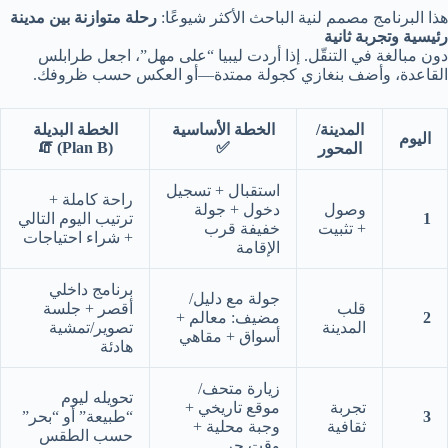
هذا البرنامج مصمم لنية الباحث الأكثر شيوعًا:
رحلة متوازنة بين مدينة
رئيسية وتجربة ثانية
دون مبالغة في التنقّل. إذا أردت ليبيا “على مهل”، اجعل طرابلس
القاعدة، وأضف بنغازي كجولة ممتدة—أو العكس حسب ظروفك.
المدينة/
الخطة الأساسية
الخطة البديلة
اليوم
(Plan B) 🧯
✅
المحور
استقبال + تسجيل
راحة كاملة +
وصول
دخول + جولة
1
ترتيب اليوم التالي
+ تثبيت
خفيفة قرب
+ شراء احتياجات
الإقامة
برنامج داخلي
جولة مع دليل/
قلب
أقصر + جلسة
2
مضيف: معالم +
المدينة
تصوير/تمشية
أسواق + مقاهي
هادئة
زيارة متحف/
تحويله ليوم
تجربة
موقع تاريخي +
3
“طبيعة” أو “بحر”
ثقافية
وجبة محلية +
حسب الطقس
وقت حر