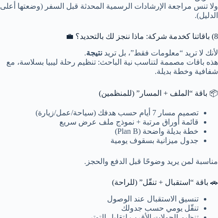
ولا تنس مراجعة الإرشادات الرسمية المحدثة قبل السفر (وضعتها أعلى
الدليل).
8) باقاتنا كخدمة شركة: ماذا ننجز لك بالتحديد؟ 💼
لأنك لا تريد “معلومات فقط”، بل تريد
نتيجة
.
هذه باقات مصممة لتناسب نية الباحث: تنظيم رحلة ليبيا بسلاسة، مع
شفافية وخطة بديلة.
📦 باقة “الملف + المسار” (للمنظمين)
تصميم مسار 7 أيام حسب هدفك (سياحة/عمل/زيارة)
قائمة أوراق مرتبة + نموذج ملف عرض سريع
خطة بديلة واضحة (Plan B)
جدول ميزانية بسقوف يومية
مناسبة لمن يريد وضوحًا قبل الدفع والحجز.
🚗 باقة “استقبال + تنقّل” (للراحة)
تنسيق الاستقبال عند الوصول
تنقّل يومي حسب جدولك
تنظيم الجولات الأقرب لتقليل التوتر