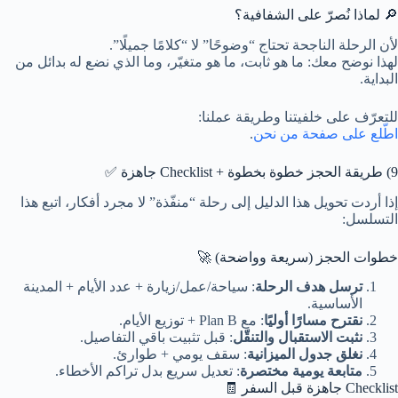
🔎 لماذا نُصرّ على الشفافية؟
لأن الرحلة الناجحة تحتاج “وضوحًا” لا “كلامًا جميلًا”.
لهذا نوضح معك: ما هو ثابت، ما هو متغيّر، وما الذي نضع له بدائل من
البداية.
للتعرّف على خلفيتنا وطريقة عملنا:
اطّلع على صفحة من نحن
.
9) طريقة الحجز خطوة بخطوة + Checklist جاهزة ✅
إذا أردت تحويل هذا الدليل إلى رحلة “منفّذة” لا مجرد أفكار، اتبع هذا
التسلسل:
خطوات الحجز (سريعة وواضحة) 🚀
ترسل هدف الرحلة
: سياحة/عمل/زيارة + عدد الأيام + المدينة
الأساسية.
نقترح مسارًا أوليًا
: مع Plan B + توزيع الأيام.
نثبت الاستقبال والتنقّل
: قبل تثبيت باقي التفاصيل.
نغلق جدول الميزانية
: سقف يومي + طوارئ.
متابعة يومية مختصرة
: تعديل سريع بدل تراكم الأخطاء.
Checklist جاهزة قبل السفر 🧾