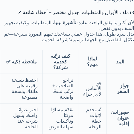
3) ملف الأوراق والمتطلبات: جدول مختصر + أخطاء شائعة 📌
لأن أكثر ما يقلق الباحث عادة:
تأشيرة ليبيا
، المتطلبات، وكيفية تجهيز
الملف بدون نقص.
بدل سرد طويل، هذا جدول عملي يساعدك تفهم الصورة بسرعة—ثم
تكمّل التفاصيل مع الجهة الرسمية/شركة الخدمة.
كيف نرتّبه
لماذا
البند
كخدمة
ملاحظة ذكية ✅
مهم؟
شركة؟
نراجع
احتفظ بنسخة
هو
جواز
الصلاحية +
رقمية على
الأساس
السفر
نرتّب نسخًا
هاتفك ونسخة
لأي إجراء
واضحة
مطبوعة
تُستخدم
نقدّم مسارًا
اختر عنوانًا
حجوزات/
لإثبات
مرتبًا
واضحًا يسهل
عنوان
خطة
وتأكيدات
شرحه عند
إقامة
الرحلة
سهلة العرض
الحاجة