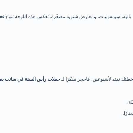
اليه، سِيمفونيات، ومعارض شتوية مصغّرة. تعكس هذه اللوحة تنوع
فع
 خطتك تمتد لأسبوعين، فاحجز مبكرًا لـ
حفلات رأس السنة في سانت ب
ة.
ازًا.