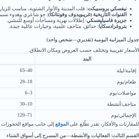
نيفسكي بروسبيكت
: قلب المدينة والأنوار الشتوية، مناسب للزيارة
القنوات التاريخية (غريبويدوف وفونتانكا)
: جو شاعري وهدوء نسبي ل
جزيرة فاسيليِفسكي
: إطلالات نهرية ومساحات أوسع للمشي.
بتروغرادسكايا
: حدائق، متاحف علمية، وخيارات عائلية جيدة.
جدول الميزانية اليومية (تقديري—شخص واحد)
الأسعار تقريبية وتختلف حسب العروض ومكان الانطلاق.
البند
40–65
إقامة/ليلة
18–28
طعام/يوم
3–6
مواصلات/يوم
10–30
متاحف/أنشطة
71–129
الإجمالي/يوم
للمقارنات والأفكار، تقدر تطّلع على
الموقع
إلى جانب مواقع الحجوزات ا
القسم الثالث: الفعاليات والأنشطة—من المسرح إلى أسواق الشتاء