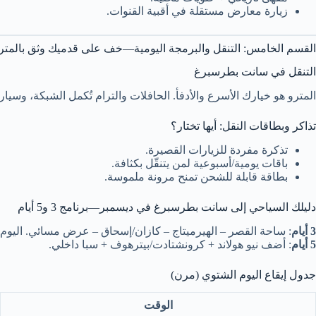
زيارة معارض مستقلة في أقبية القنوات.
القسم الخامس: التنقل والبرمجة اليومية—خف على قدميك وثق بالمتر
التنقل في سانت بطرسبرغ
المترو هو خيارك الأسرع والأدفأ. الحافلات والترام تُكمل الشبكة، وسي
تذاكر وبطاقات النقل: أيها تختار؟
تذكرة مفردة للزيارات القصيرة.
باقات يومية/أسبوعية لمن يتنقّل بكثافة.
بطاقة قابلة للشحن تمنح مرونة ملموسة.
دليلك السياحي إلى سانت بطرسبرغ في ديسمبر—برنامج 3 و5 أيام
3 أيام
: ساحة القصر – الهيرميتاج – كازان/إسحاق – عرض مسائي. اليوم
5 أيام
: أضف نيو هولاند + كرونشتادت/بيترهوف + سبا داخلي.
جدول إيقاع اليوم الشتوي (مرن)
الوقت