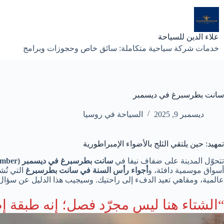
لتجاوز
لى
لمحتوى
علاء الدين للسياحة
خدمات شركة سياحية متكاملة: سائق خاص وحجوزات وبرامج
سانت بطرسبرغ في ديسمبر
ديسمبر 9, 2025
السياحة في روسيا
تمهيد: حين يلتقي الثلج بالأضواء الإمبراطورية
تتحوّل المدينة على ضفاف نيفا في
سانت بطرسبرغ في ديسمبر
(Saint Petersburg in December / كانون الأوّل / Декабрь / Dec / 12 / ١٢ / XII)
أسواق موسمية دافئة، و
أجواء رأس السنة في سانت بطرسبرغ
التي تُ
عالمية، ومقاهي تعيد الدفء إلى راحتيك. وسيجيب هذا الدليل عن سؤال ي
“الشتاء هنا ليس مجرّد فصل؛ إنه طبقة 