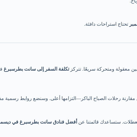
اح.
مبر
تحتاج استراحات دافئة.
ين معقولة ومتحركة سريعًا. تتركز
تكلفة السفر إلى سانت بطرسبرغ
في
 مقارنة رحلات الصباح الباكر—التزامها أعلى. وسنضع روابط رسمية مفي
العطلات. ستساعدك قائمتنا عن
أفضل فنادق سانت بطرسبرغ في ديسمب