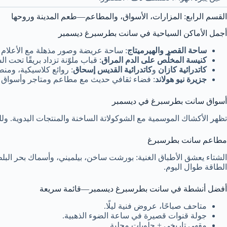
القسم الرابع: المزارات، الأسواق، والمطاعم—طعم المدينة وروحها
أجمل الأماكن السياحية في سانت بطرسبرغ ديسمبر
ساحة القصر والهيرميتاج
: ساحة عريضة وصور مذهلة مع الأعلام 
كنيسة المخلّص على الدم المراق
: قباب ملوّنة تزداد بريقًا تحت ال
كاتدرائية كازان
و
كاتدرائية القديس إسحاق
: روائع كلاسيكية، ومنص
جزيرة نيو هولاند
: فضاء ثقافي حديث مع مطاعم ومتاجر وأسواق 
أسواق سانت بطرسبرغ في ديسمبر
تظهر الأكشاك الموسمية مع الشوكولاتة الساخنة والمنتجات اليدوية. وللهد
مطاعم سانت بطرسبرغ
الشتاء يعشق الأطباق الغنية: بورشت ساخن، بيلميني، وأسماك بحر البلط
الطاقة طوال اليوم.
أفضل أنشطة في سانت بطرسبرغ ديسمبر—قائمة سريعة
متاحف صباحًا، عروض فنية ليلًا.
جولة قنوات قصيرة في ساعة الضوء الذهبية.
مقهى تاريخي + حلويات محلية.