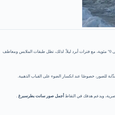
حول -5° إلى 0° مئوية، مع فترات أبرد ليلاً. لذلك، تظل طبقات الملابس ومعاطف
ذّابة للصور، خصوصًا عند انكسار الضوء على القباب الذهبية.
لبصرية، ويدعم هدفك في التقاط
أجمل صور سانت بطرسبرغ
.