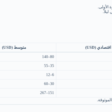
 الأولى.
يلاً.
اقتصادي (USD)
متوسط (USD)
80–140
35–55
6–12
30–60
151–267
لموثوقة.