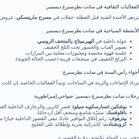
الفعاليات الثقافية في سانت بطرسبرغ ديسمبر
تزدهر الأجندة الفنية قبل العطلة: حفلات في
مسرح مارينسكي
، عروض ب
الأنشطة السياحية في سانت بطرسبرغ ديسمبر
جولة داخلية في
الهيرميتاج
و
المتحف الروسي
.
تصوير القباب والجسور تحت الثلج الخفيف.
جلسة قهوة مختصة ومخبوزات محلية بين المزارات.
التزلج الخفيف في منتجعات قريبة (حسب الحالة الجوية).
أجواء رأس السنة في سانت بطرسبرغ
تزداد الإضاءات والزينة في الساحات، وتبدأ الفعاليات الخاصة. إن كانت
رحلات سانت بطرسبرغ ديسمبر: ضواحي إمبراطورية
بوشكين (تسارسكويه سيلو)
: قصر كاترين والزخارف الداخلية الغنيّ
بافلوفسك
: متنزّه شاسع ومتحف أقل ازدحامًا.
بيترهوف
: رغم إغلاق النوافير عادةً، تبقى القصور الداخلية خيارًا ممت
كرونشتادت
: كاتدرائية بحرية وإطلالة على الخليج.
«حين يبرد الهواء، تكتشف دفء القصور.»