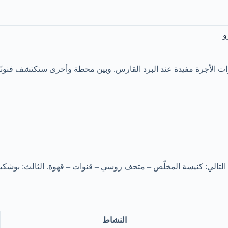
و
ارات الأجرة مفيدة عند البرد القارس. وبين محطة وأخرى ستكتشف فنونًا 
 التالي: كنيسة المخلّص – متحف روسي – قنوات – قهوة. الثالث: بوشك
النشاط