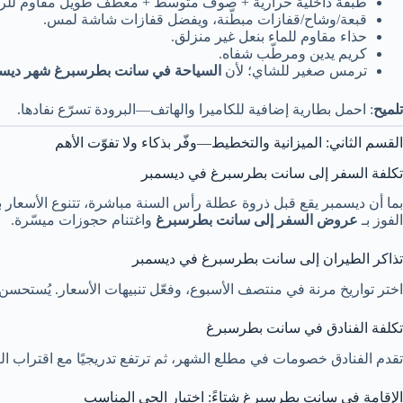
طبقة داخلية حرارية + صوف متوسط + معطف طويل مقاوم للري
قبعة/وشاح/قفازات مبطّنة، ويفضل قفازات شاشة لمس.
حذاء مقاوم للماء بنعل غير منزلق.
كريم يدين ومرطّب شفاه.
ترمس صغير للشاي؛ لأن
السياحة في سانت بطرسبرغ شهر ديس
تلميح
: احمل بطارية إضافية للكاميرا والهاتف—البرودة تسرّع نفادها.
القسم الثاني: الميزانية والتخطيط—وفّر بذكاء ولا تفوّت الأهم
تكلفة السفر إلى سانت بطرسبرغ في ديسمبر
بما أن ديسمبر يقع قبل ذروة عطلة رأس السنة مباشرة، تتنوع الأسعار ب
الفوز بـ
عروض السفر إلى سانت بطرسبرغ
واغتنام حجوزات ميسّرة.
تذاكر الطيران إلى سانت بطرسبرغ في ديسمبر
اختر تواريخ مرنة في منتصف الأسبوع، وفعّل تنبيهات الأسعار. يُستحسن
تكلفة الفنادق في سانت بطرسبرغ
تقدم الفنادق خصومات في مطلع الشهر، ثم ترتفع تدريجيًا مع اقتراب 
الإقامة في سانت بطرسبرغ شتاءً: اختيار الحي المناسب