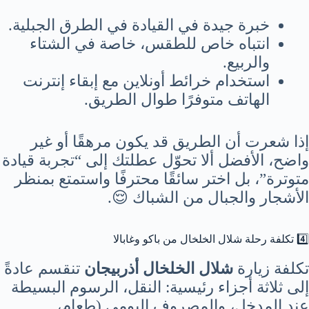
خبرة جيدة في القيادة في الطرق الجبلية.
انتباه خاص للطقس، خاصة في الشتاء
والربيع.
استخدام خرائط أونلاين مع إبقاء إنترنت
الهاتف متوفرًا طوال الطريق.
إذا شعرت أن الطريق قد يكون مرهقًا أو غير
واضح، الأفضل ألا تحوّل عطلتك إلى “تجربة قيادة
متوترة”، بل اختر سائقًا محترفًا واستمتع بمنظر
الأشجار والجبال من الشباك 😌.
4️⃣ تكلفة رحلة شلال الخلخال من باكو وغابالا
تكلفة زيارة
شلال الخلخال أذربيجان
تنقسم عادةً
إلى ثلاثة أجزاء رئيسية: النقل، الرسوم البسيطة
عند المدخل، والمصروف اليومي (طعام،