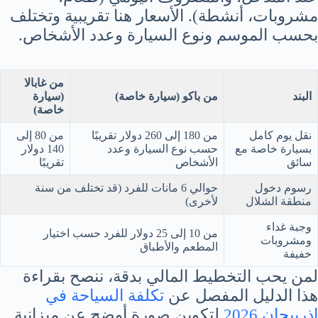
مشروبات، أنشطة). الأسعار هنا تقريبية وتختلف
بحسب الموسم ونوع السيارة وعدد الأشخاص.
من غابالا
البند
من باكو (سيارة خاصة)
(سيارة
خاصة)
نقل يوم كامل
من 180 إلى 260 دولار تقريبًا
من 80 إلى
بسيارة خاصة مع
حسب نوع السيارة وعدد
140 دولار
سائق
الأشخاص
تقريبًا
رسوم دخول
حوالي 6 مانات للفرد (قد تختلف من سنة
منطقة الشلال
لأخرى)
وجبة غداء
من 10 إلى 25 دولار للفرد حسب اختيار
ومشروبات
المطعم والأطباق
خفيفة
لمن يحب التخطيط المالي بدقة، ننصح بقراءة
هذا الدليل المفصل عن
تكلفة السياحة في
اذربيجان 2026
لتكوين صورة أوضح عن ميزانية