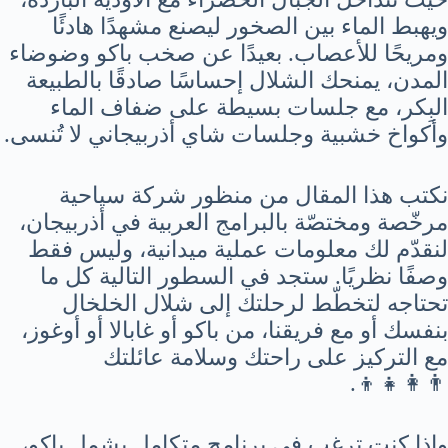
ويهبط الماء بين الصخور ليصنع مشهدًا هادئًا
ومريحًا للأعصاب. بعيدًا عن صخب باكو وضوضاء
المدن، يمنحك الشلال إحساسًا صادقًا بالطبيعة
البِكر، مع جلسات بسيطة على ضفاف الماء
وأكواخ خشبية وجلسات شاي أذربيجاني لا تُنسى.
نكتب هذا المقال من منظور شركة سياحية
مرخّصة ومختصّة بالبرامج العربية في أذربيجان،
لنقدّم لك معلومات عملية ميدانية، وليس فقط
وصفًا نظريًا. ستجد في السطور التالية كل ما
تحتاجه لتخطّط لرحلتك إلى شلال الخلخال
بنفسك أو مع فريقنا، من باكو أو غابالا أو أوغوز،
مع التركيز على راحتك وسلامة عائلتك
👨‍👩‍👧‍👦.
وإذا كنت ترغب في برنامج متكامل يشمل باكو،