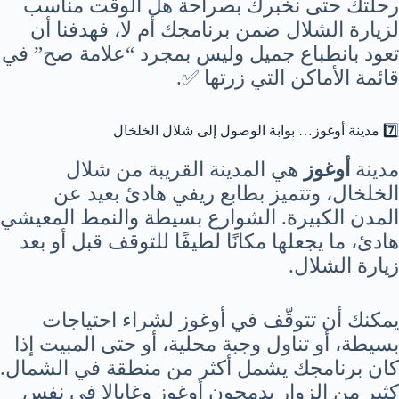
رحلتك حتى نخبرك بصراحة هل الوقت مناسب
لزيارة الشلال ضمن برنامجك أم لا، فهدفنا أن
تعود بانطباع جميل وليس بمجرد “علامة صح” في
قائمة الأماكن التي زرتها ✅.
7️⃣ مدينة أوغوز… بوابة الوصول إلى شلال الخلخال
مدينة
أوغوز
هي المدينة القريبة من شلال
الخلخال، وتتميز بطابع ريفي هادئ بعيد عن
المدن الكبيرة. الشوارع بسيطة والنمط المعيشي
هادئ، ما يجعلها مكانًا لطيفًا للتوقف قبل أو بعد
زيارة الشلال.
يمكنك أن تتوقّف في أوغوز لشراء احتياجات
بسيطة، أو تناول وجبة محلية، أو حتى المبيت إذا
كان برنامجك يشمل أكثر من منطقة في الشمال.
كثير من الزوار يدمجون أوغوز وغابالا في نفس