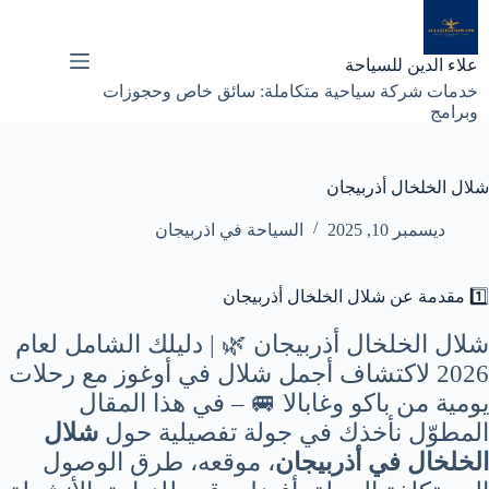
لتجاوز
لى
لمحتوى
علاء الدين للسياحة
خدمات شركة سياحية متكاملة: سائق خاص وحجوزات
وبرامج
شلال الخلخال أذربيجان
ديسمبر 10, 2025
السياحة في اذربيجان
1️⃣ مقدمة عن شلال الخلخال أذربيجان
شلال الخلخال أذربيجان 🌿 | دليلك الشامل لعام
2026 لاكتشاف أجمل شلال في أوغوز مع رحلات
يومية من باكو وغابالا 🚐 – في هذا المقال
المطوّل نأخذك في جولة تفصيلية حول
شلال
الخلخال في أذربيجان
، موقعه، طرق الوصول