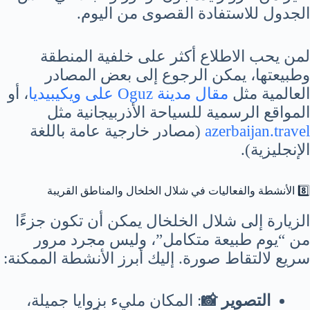
الجدول للاستفادة القصوى من اليوم.
لمن يحب الاطلاع أكثر على خلفية المنطقة
وطبيعتها، يمكن الرجوع إلى بعض المصادر
العالمية مثل
مقال مدينة Oguz على ويكيبيديا
، أو
المواقع الرسمية للسياحة الأذربيجانية مثل
azerbaijan.travel
(مصادر خارجية عامة باللغة
الإنجليزية).
8️⃣ الأنشطة والفعاليات في شلال الخلخال والمناطق القريبة
الزيارة إلى شلال الخلخال يمكن أن تكون جزءًا
من “يوم طبيعة متكامل”، وليس مجرد مرور
سريع لالتقاط صورة. إليك أبرز الأنشطة الممكنة:
التصوير 📸
: المكان مليء بزوايا جميلة،