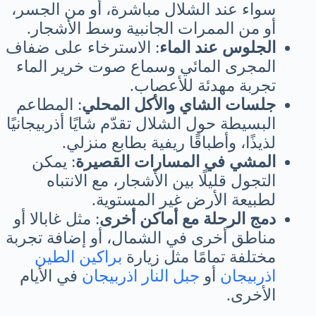
سواء عند الشلال مباشرة، أو من الجسر،
أو من الممرات الجانبية وسط الأشجار.
الجلوس عند الماء
: الاسترخاء على ضفاف
المجرى المائي وسماع صوت خرير الماء
تجربة مهدئة للأعصاب.
جلسات الشاي والأكل المحلي
: المطاعم
البسيطة حول الشلال تقدّم شايًا أذربيجانيًا
لذيذًا، وأطباقًا ريفية بطابع منزلي.
المشي في المسارات القصيرة
: يمكن
التجول قليلًا بين الأشجار، مع الانتباه
لطبيعة الأرض غير المستوية.
دمج الرحلة مع أماكن أخرى
: مثل غابالا أو
مناطق أخرى في الشمال، أو إضافة تجربة
مختلفة تمامًا مثل زيارة
براكين الطين
اذربيجان
أو
جبل النار اذربيجان
في الأيام
الأخرى.