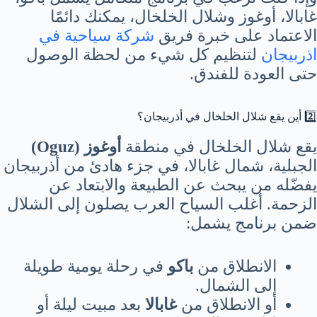
غابالا، أوغوز وشلال الخلخال، يمكنك دائمًا
الاعتماد على خبرة فريق
شركة سياحية في
اذربيجان
لتنظيم كل شيء من لحظة الوصول
حتى العودة للفندق.
2️⃣ أين يقع شلال الخلخال في أذربيجان؟
يقع شلال الخلخال في منطقة
أوغوز (Oguz)
الجبلية، شمال غابالا، في جزء هادئ من أذربيجان
يفضّله من يبحث عن الطبيعة والابتعاد عن
الزحمة. أغلب السياح العرب يصلون إلى الشلال
ضمن برنامج يشمل:
الانطلاق من
باكو
في رحلة يومية طويلة
إلى الشمال.
أو الانطلاق من
غابالا
بعد مبيت ليلة أو