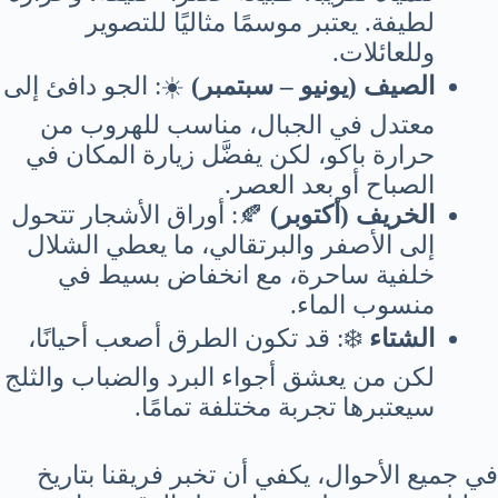
لطيفة. يعتبر موسمًا مثاليًا للتصوير
وللعائلات.
الصيف (يونيو – سبتمبر)
☀️: الجو دافئ إلى
معتدل في الجبال، مناسب للهروب من
حرارة باكو، لكن يفضَّل زيارة المكان في
الصباح أو بعد العصر.
الخريف (أكتوبر)
🍂: أوراق الأشجار تتحول
إلى الأصفر والبرتقالي، ما يعطي الشلال
خلفية ساحرة، مع انخفاض بسيط في
منسوب الماء.
الشتاء
❄️: قد تكون الطرق أصعب أحيانًا،
لكن من يعشق أجواء البرد والضباب والثلج
سيعتبرها تجربة مختلفة تمامًا.
في جميع الأحوال، يكفي أن تخبر فريقنا بتاريخ