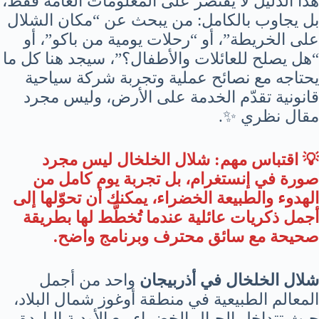
هذا الدليل لا يقتصر على المعلومات العامة فقط،
بل يجاوب بالكامل: من يبحث عن “مكان الشلال
على الخريطة”، أو “رحلات يومية من باكو”، أو
“هل يصلح للعائلات والأطفال؟”، سيجد هنا كل ما
يحتاجه مع نصائح عملية وتجربة شركة سياحية
قانونية تقدّم الخدمة على الأرض، وليس مجرد
مقال نظري ✨.
💡 اقتباس مهم: شلال الخلخال ليس مجرد
صورة في إنستغرام، بل تجربة يوم كامل من
الهدوء والطبيعة الخضراء، يمكنك أن تحوّلها إلى
أجمل ذكريات عائلية عندما تُخطَّط لها بطريقة
صحيحة مع سائق محترف وبرنامج واضح.
شلال الخلخال في أذربيجان
واحد من أجمل
المعالم الطبيعية في منطقة أوغوز شمال البلاد،
حيث تتداخل الجبال الخضراء مع الأودية الباردة،