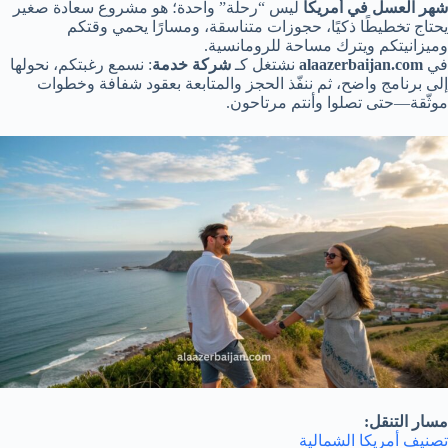
شهر العسل في أمريكا
ليس “رحلة” واحدة؛ هو مشروع سعادة صغير
يحتاج تخطيطًا ذكيًا، حجوزات متناسقة، ومسارًا يحمي وقتكم
وميزانيتكم ويترك مساحة للرومانسية.
في
alaazerbaijan.com
نشتغل كـ
شركة خدمة
: نسمع رغبتكم، نحولها
إلى برنامج واضح، ثم ننفّذ الحجز والمتابعة بعقود شفافة وخطوات
موثّقة—حتى تصلوا وأنتم مرتاحون.
مسار التنقل:
تصنيف أمريكا الشمالية