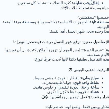
إنفاق يجب تقليله:
كثرة التنقلات + نشاط كل ساعتين.
حيلة بسيطة تمنع الانفلات 💳✅
خصصوا “محفظتين”:
محفظة ثابتة
للحجوزات الأساسية (لا تلمسوها)، و
محفظة مرنة
للمتعة
اليومية.
هذا وحده يجعل شهر العسل أهدأ نفسيًا.
8) تفاصيل صغيرة ترفع شهر العسل درجات (وتختصر التوتر) ✨
هنا “فرق الخبرة”: ليس المهم أن تزوروا أماكن كثيرة، بل أن تعيشوا
الأيام بسلاسة.
هذه التفاصيل نطبقها دائمًا لأنها تُحدث فرقًا فوريًا.
التوقيت الذهبي اليومي ⏰
صباح بطيء:
إفطار + قهوة + مشي بسيط.
نشاط واحد قوي:
جولة/طبيعة/تجربة.
ساعة راحة:
العودة للفندق أو جلوس هادئ.
عشاء + غروب:
هنا تتكوّن الذكرى.
قرار رقم (7): قفل “يومين رومانسيين” 🔒💍
نختار يومين فقط، ونضع لهما عناصر ثابتة: