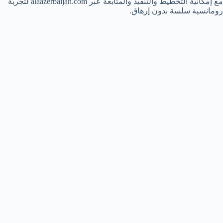
مع إمكانية التخطيط والتنفيذ والمتابعة عبر alaazerbaijan.com لتجربة
رومانسية سلسة بدون إرهاق.