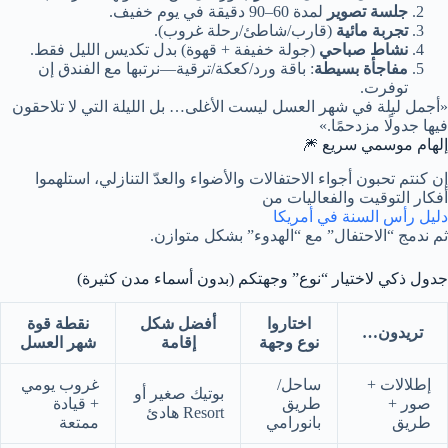
جلسة تصوير
لمدة 60–90 دقيقة في يوم خفيف.
تجربة مائية
(قارب/شاطئ/رحلة غروب).
نشاط صباحي
(جولة خفيفة + قهوة) بدل تكديس الليل فقط.
مفاجأة بسيطة
: باقة ورد/كعكة/ترقية—نرتبها مع الفندق إن
توفرت.
«أجمل ليلة في شهر العسل ليست الأغلى… بل الليلة التي لا تلاحقون
فيها جدولًا مزدحمًا.»
إلهام موسمي سريع 🎆
إن كنتم تحبون أجواء الاحتفالات والأضواء والعدّ التنازلي، استلهموا
أفكار التوقيت والفعاليات من
دليل رأس السنة في أمريكا
ثم ندمج “الاحتفال” مع “الهدوء” بشكل متوازن.
جدول ذكي لاختيار “نوع” وجهتكم (بدون أسماء مدن كثيرة)
اختاروا
أفضل شكل
نقطة قوة
تريدون…
نوع وجهة
إقامة
شهر العسل
إطلالات +
ساحل/
غروب يومي
بوتيك صغير أو
صور +
طريق
+ قيادة
Resort هادئ
طريق
بانورامي
ممتعة