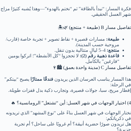
فكرة المسار: “نبدأ بالطاقة” ثم “نختم بالهدوء”—وهذا يُشبه كثيرًا مزاج
شهر العسل الحقيقي.
تفاصيل مسار B (طبيعة + منتجع) 🌿🏝️
طبيعة:
مسارات قصيرة + نقاط تصوير + تجربة خاصة (قارب/
مروحية حسب المدينة).
منتجع:
4–5 ليالٍ متتالية بدون تنقل.
قاعدة ذهبية رقم (2):
لا تحجزوا “كل الأنشطة”؛ اتركوا يومين
“فارغين” بالكامل.
تفاصيل مسار C (مدينة واحدة بعمق) 🏙️🍷
هذا المسار يناسب العرسان الذين يريدون
فندقًا ممتازًا
يصبح “بيتكم”
في الرحلة:
إفطار مريح، سبا، جولات قصيرة، وتجارب ذكية بدل قفزات طويلة.
4) اختيار الوجهات في شهر العسل: أين “تشتعل” الرومانسية؟ 🔥
نختار الوجهات في شهر العسل بناءً على “نوع المشهد” الذي تريدونه
في ذكرياتكم:
هل تريدون صورًا حضرية أنيقة؟ أم غروبًا على ساحل؟ أم تجربة
جزيرة؟