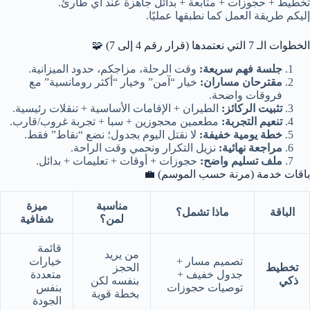
تخطيط + حجوزات + متابعة + بدائل جاهزة عند أي طارئ.
إليكم طريقة العمل كما نطبقها عمليًا.
الخطوات الـ 7 التي نعتمدها (قرار رقم 4 إلى 7) 🧩
جلسة فهم سريعة:
وقت الرحلة، مزاجكم، حدود الميزانية.
مقترحان مساران:
خيار “آمن” وخيار “أكثر رومانسية” مع
فروقات واضحة.
تثبيت الركائز:
الطيران + الإقامات الأساسية + تنقلات رئيسية.
تنعيم التجربة:
مطعمين محجوزين + سبا + تجربة غروب/قارب.
خطة يومية خفيفة:
لا نقتل اليوم بجدول؛ نضع “نقاط” فقط.
مراجعة نهائية:
نزيل التكرار ونحمي وقت الراحة.
ملف تسليم واضح:
حجوزات + أوقات + تعليمات + بدائل.
باقات خدمة (مرنة حسب الموسم) 💼
مناسبة
ميزة
الباقة
ماذا تشمل؟
لمن؟
شفافية
قائمة
من يريد
تصميم مسار +
خيارات
تخطيط
الحجز
جدول خفيف +
متعددة
ذكي
بنفسه لكن
توصيات حجوزات
بنفس
بخطة قوية
الجودة