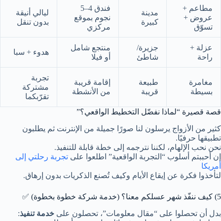
مطاعم +
فندق 4–5
مدينة
ليالي أنيقة
عروض +
نجوم بموقع
كبيرة
بدون تنقل
تسوّق
مركزي
عزلة +
جزيرة/
منتجع شامل
هدوء + سبا
راحة
شاطئ
أو فيلا
تجربة
مغامرة
طبيعة
إقامة قريبة
مشتركة
بسيطة
قريبة
من الأنشطة
تقرّبكما
قصة قصيرة “لماذا نفضّل التخطيط الواقعي؟”
كثير من الأزواج يرسلون لنا صورًا جميلة من الإنترنت ثم يطلبون
تطبيقها حرفيًا.
نحن نحب الإلهام، لكننا نترجمه إلى خطة قابلة للتنفيذ.
إن أحببتم أسلوب “التجربة الواقعية” اطلعوا على
تجربة رحلتي إلى
أمريكا
لتأخذوا فكرة عن إيقاع الأيام وكيف تُصنع الذكريات بدون إرهاق.
5) كيف ننفّذ شهر عسلكم معنا؟ (خدمة شركة خطوة بخطوة) ✅
بدل أن تحصلوا على “مقال معلومات”، تحصلون على
خدمة تنفيذ
: