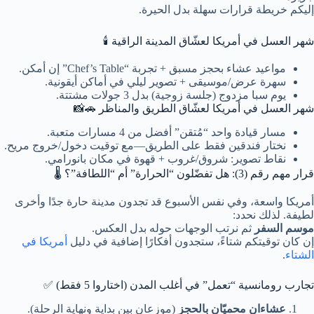
إليكم خريطة قرارات سهلة بدل الحيرة.
شهر العسل في أمريكا لعشّاق المدينة الراقية 🕯️
مواعيد عشاء بحجز مسبق + تجربة “Chef’s Table” إن أمكن.
سهرة عرض/موسيقى + تصوير ليلي في أماكن أيقونية.
يوم سبا مزدوج (جلسة زوجية) بدل 3 جولات مشتتة.
شهر العسل في أمريكا لعشّاق الطريق والمناظر 🚗📸
مسار قيادة واحد “مُتقن” أفضل من 4 مسارات متعبة.
نختار فندقين فقط على الطريق—مع توقيت دخول/خروج مريح.
نقاط تصوير: شروق/غروب + قهوة في مكان بانورامي.
قرار مهم رقم (3): هل تفضّلون “الحرارة” أم “اللطافة”؟ 🌡️
أمريكا واسعة، وفي نفس الأسبوع قد تجدون مدينة حارة جدًا وأخرى
لطيفة. لذلك نحدد:
موسم السفر
ثم نرتب الوجهات حوله بدل العكس.
إن كان توقيتكم شتاءً، ستجدون أفكارًا إضافية في دليل
أمريكا في
الشتاء
.
تجارب رومانسية “تعمل” في أغلب المدن (اختاروا 5 فقط) ✅
عشاءان محميّان بالحجز
(موزعان بين بداية ونهاية الرحلة).