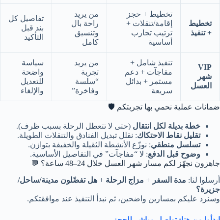
تخطيط + حجز
من يريد
تفاصيل كل
تخطيط
إقامة/تنقلات +
راحة بال
بند قبل
+ تنفيذ
ترتيب تجارب
وتنسيق
التأكيد
أساسية
كامل
تنفيذ شامل +
من يريد
سياسة
VIP
مفاجآت + دعم
تجربة
واضحة
شهر
مستمر + بدائل
“سلسة
للتعديل
العسل
سريعة
وفاخرة”
والإلغاء
ضمانات عملية نحمي بها تجربتكم 🛡️
خطة بديلة لكل انتقال
(حتى لا تتعطل الرحلة بسبب ظرف).
تقليل نقاط الاحتكاك
: نقلل تبديل الفنادق والتنقلات الطويلة.
تسلسل منطقي
: نوزّع الأنشطة الثقيلة والخفيفة بتوازن.
وضوح قبل الدفع
: لا “مفاجآت” في التفاصيل الأساسية.
جاهزون نجهّز لكم مسار شهر العسل خلال 24–48 ساعة؟ 💬
أرسلوا لنا:
مدة السفر
+
مزاج الرحلة
+
هل تفضّلون مدينة/ساحل/
جزيرة؟
وسنرد عليكم بمسارين واضحين، ثم نبدأ التنفيذ عند موافقتكم.
ابدأوا من هنا: تواصل مباشر للحجز