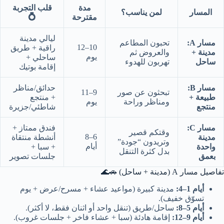
مدة
قلب التجربة
المسار
لمن يناسب؟
💍
مقترحة
ليالي مدينة
مسار A:
تحبون المطاعم
10–12
راقية + طريق
مدينة +
والعروض ثم
يوم
ساحلي +
ساحل
تهربون للهدوء
إقامة بوتيك
مسار B:
حدائق/مناظر
تبحثون عن صور
9–11
طبيعة +
+ منتجع
ومناظر وراحة
يوم
منتجع
شاطئي/جزيرة
مسار C:
فندق ممتاز +
وقتكم قصير
6–8
مدينة
أنشطة منتقاة
وتريدون “جودة”
أيام
واحدة
+ سبا +
بدل كثرة التنقل
بعمق
جلسات تصوير
تفاصيل مسار A (مدينة + ساحل) 🚗🌊
أيام 1–4:
مدينة كبيرة (مواعيد عشاء + مسرح/عرض + يوم
تسوّق خفيف).
أيام 5–8:
ساحل/طريق (تنقل واحد أو اثنان فقط، لا أكثر).
أيام 9–12:
إقامة هادئة (سبا + عشاء فاخر + جلسات غروب).