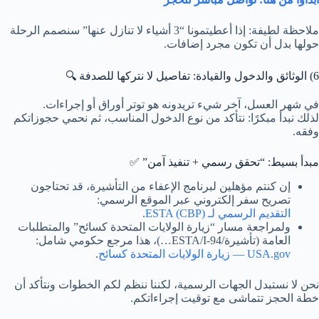
ملاحظة لطيفة: إذا أعطيتمونا “3 أشياء لا تنازل عنها” سنصمم الرحلة
حولها بدل أن تكون مجرد إضافات.
6) الوثائق والدخول والقيادة: تفاصيل لا نتركها للصدفة 🔍
في شهر العسل، آخر شيء تريدونه هو توتر أوراق أو إجراءات.
لذلك نبدأ مبكرًا: نتأكد من نوع الدخول المناسب، ثم نحمي حجوزاتكم
وفقه.
مبدأ بسيط: “تحقق رسمي + تنفيذ آمن” ✅
إن كنتم مؤهلين لبرنامج الإعفاء من التأشيرة، قد تحتاجون
تصريح سفر إلكتروني عبر الموقع الرسمي:
التقديم الرسمي لـ ESTA (CBP)
.
ولمراجعة مسار “زيارة الولايات المتحدة كسائح” والمتطلبات
العامة (تأشيرة/ESTA/I-94…)، هذا مرجع حكومي شامل:
USA.gov — زيارة الولايات المتحدة كسائح
.
نحن لا نستبدل الجهات الرسمية، لكننا ننظم لكم الخطوات ونتأكد أن
خطة الحجز تتماشى مع توقيت إجراءاتكم.