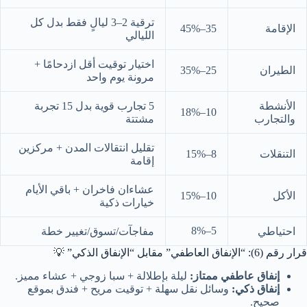
ترقية 2–3 ليالٍ فقط بدل كل
الإقامة
35–45%
الليالي
اختيار توقيت أقل ازدحامًا +
الطيران
25–35%
مرونة يوم واحد
الأنشطة
5 تجارب قوية بدل 15 تجربة
10–18%
والتجارب
مشتتة
تقليل انتقالات المدن + مركزين
التنقلات
8–15%
إقامة
عشاءان فاخران + باقي الأيام
الأكل
10–15%
خيارات ذكية
5–8%
احتياطي
مفاجآت/تسوق/تغيير خطة
قرار رقم (6): “الإنفاق العاطفي” مقابل “الإنفاق الذكي” 💡
إنفاق عاطفي ممتاز:
ليلة بإطلالة + سبا زوجي + عشاء مميز.
إنفاق ذكي:
وسائل نقل سهلة + توقيت مريح + فندق بموقع
صحيح.