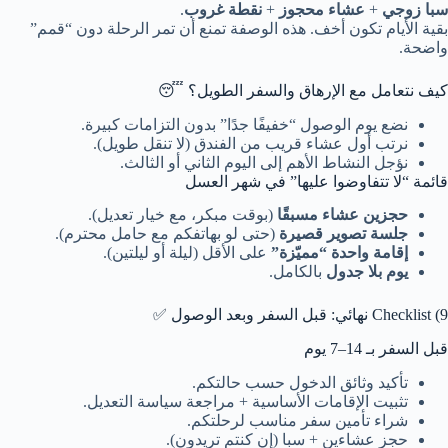
سبا زوجي
+
عشاء محجوز
+
نقطة غروب
.
بقية الأيام تكون أخف. هذه الوصفة تمنع أن تمر الرحلة دون “قمم”
واضحة.
كيف نتعامل مع الإرهاق والسفر الطويل؟ 😴
نضع يوم الوصول “خفيفًا جدًا” بدون التزامات كبيرة.
نرتب أول عشاء قريب من الفندق (لا تنقل طويل).
نؤجل النشاط الأهم إلى اليوم الثاني أو الثالث.
قائمة “لا تتفاوضوا عليها” في شهر العسل
حجزين عشاء مسبقًا
(بوقت مبكر، مع خيار تعديل).
جلسة تصوير قصيرة
(حتى لو بهاتفكم مع حامل محترم).
إقامة واحدة “مميّزة”
على الأقل (ليلة أو ليلتين).
يوم بلا جدول
بالكامل.
9) Checklist نهائي: قبل السفر وبعد الوصول ✅
قبل السفر بـ 14–7 يوم
تأكيد وثائق الدخول حسب حالتكم.
تثبيت الإقامات الأساسية + مراجعة سياسة التعديل.
شراء تأمين سفر مناسب لرحلتكم.
حجز عشاءين + سبا (إن كنتم تريدون).