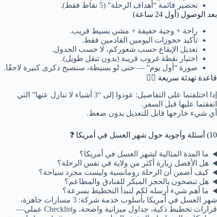
تحضير قائمة “أهداف الرحلة” (5 نقاط فقط).
بعد الوصول (أول 24 ساعة)
راحة + وجبة خفيفة + مشي بسيط قريب.
تأكيد حجوزات اليومين القادمين فقط.
تعديل الإيقاع حسب شعوركم، لا حسب الجدول.
اختيار نقطة غروب قريبة (بدون تنقل طويل).
صورة “أول يوم” — حتى لو بسيطة، ستصبح ذكرى كبيرة لاحقًا.
قاعدة تهدئة سريعة 🧘‍♀️
إذا اختلفتما على التفاصيل: عودوا إلى “3 أشياء لا تنازل عنها” التي
اتفقتما عليها قبل السفر.
أي شيء خارجها قابل للتعديل بدون ضغط.
10) أسئلة وأجوبة حول شهر العسل في أمريكا ❓
ما المدة المثالية لشهر العسل في أمريكا؟
هل الأفضل زيارة أكثر من ولاية في نفس الرحلة؟
كيف أضمن أن الرحلة رومانسية وليست مجرد سياحة؟
هل تنصحون بالحجز المبكر للفنادق والمطاعم؟
ما أهم شيء أرسله لكم لنبدأ التخطيط بسرعة؟
شهر العسل في أمريكا بأسلوب خدمة شركة: 3 مسارات جاهزة،
قرارات تخطيط ذكية، جداول ميزانية واضحة، وChecklist عملي—