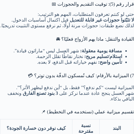
قرار رقم (5): توقيت التقديم والحجوزات 📅
حتى لو كنتم تعرفون المتطلبات، المهم هو الترتيب:
لا تثبّتوا حجوزات غير قابلة للتعديل
قبل اكتمال أساسيات الدخول.
لذلك نضع طبقات: حجوزات مرنة أولًا، ثم نرفع مستوى التثبيت تدريجيًا.
القيادة والتنقل: ماذا يهم الأزواج فعليًا؟ 🚘
مسافة يومية معقولة:
شهر العسل ليس “ماراثون قيادة”.
استلام/تسليم مريح:
نختار نقاطًا تقلل الزحمة.
تأمين واضح:
نفهم خياراته قبل الدفع، لا بعده.
7) الميزانية بالأرقام: كيف تُمسكون الدفّة بدون توتر؟ 💳
الميزانية ليست “كم ندفع؟” فقط، بل “أين ندفع ليظهر الأثر؟”.
شهر العسل ينجح عادة عندما نركز على
3 بنود تصنع الفارق
ونخفف
الباقي بذكاء.
تقسيم ميزانية عملي (نستخدمه في التخطيط) 📌
نسبة
البند
كيف نوفر دون خسارة الجودة؟
مقترحة