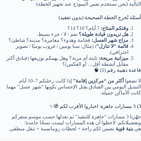
التالية (نحن نستخدم نفس النموذج عند تجهيز الخطة):
أسئلة تُخرج الخطة الصحيحة (بدون تعقيد)
وقتكم المتاح:
7 أيام؟ 10؟ 14؟
هل تريدون قيادة طويلة؟
نعم / لا / جزء بسيط.
مزاج شهر العسل:
فخامة وهدوء؟ مغامرة؟ مدينة؟ شاطئ؟
قائمة “لا تنازل”:
(مثال: سبا يومين / غروب يوميًا / تصوير
احترافي).
ميزانية مريحة:
ثابتة أم مرنة؟ وهل يهمكم توزيعها (فنادق أكثر
مقابل أنشطة أقل… أو العكس)؟
قاعدة ذهبية رقم (1) 🧠
لا تضعوا
أكثر من “مركزين إقامة”
إذا كانت رحلتكم 7–10 أيام.
التبديل اليومي بين الفنادق يقتل الإحساس بكونها “شهر عسل” مهما
كانت الأماكن جميلة.
3) 3 مسارات جاهزة: اختاروا الأقرب لكم 🧭✨
جهّزنا 3 مسارات “جاهزة للتنفيذ” ثم نعدلها حسب موسم سفركم
وتفضيلاتكم. لاحظوا أن هذه المسارات ليست نسخًا جامدة؛
هي
بنية قوية
تضمن لكم راحة + لحظات رومانسية + تنقل منطقي.