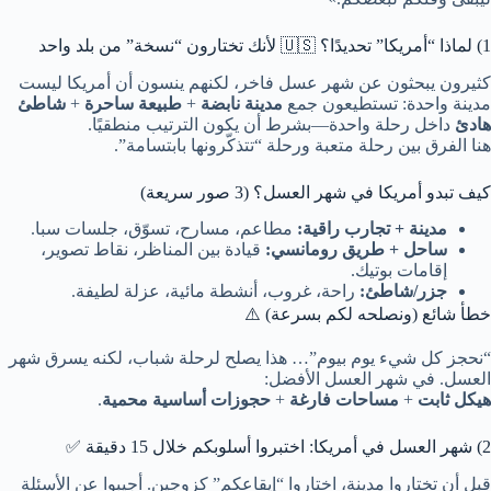
1) لماذا “أمريكا” تحديدًا؟ 🇺🇸 لأنك تختارون “نسخة” من بلد واحد
كثيرون يبحثون عن شهر عسل فاخر، لكنهم ينسون أن أمريكا ليست
مدينة واحدة: تستطيعون جمع
مدينة نابضة
+
طبيعة ساحرة
+
شاطئ
هادئ
داخل رحلة واحدة—بشرط أن يكون الترتيب منطقيًا.
هنا الفرق بين رحلة متعبة ورحلة “تتذكّرونها بابتسامة”.
كيف تبدو أمريكا في شهر العسل؟ (3 صور سريعة)
مدينة + تجارب راقية:
مطاعم، مسارح، تسوّق، جلسات سبا.
ساحل + طريق رومانسي:
قيادة بين المناظر، نقاط تصوير،
إقامات بوتيك.
جزر/شاطئ:
راحة، غروب، أنشطة مائية، عزلة لطيفة.
خطأ شائع (ونصلحه لكم بسرعة) ⚠️
“نحجز كل شيء يوم بيوم”… هذا يصلح لرحلة شباب، لكنه يسرق شهر
العسل. في شهر العسل الأفضل:
هيكل ثابت
+
مساحات فارغة
+
حجوزات أساسية محمية
.
2) شهر العسل في أمريكا: اختبروا أسلوبكم خلال 15 دقيقة ✅
قبل أن تختاروا مدينة، اختاروا “إيقاعكم” كزوجين. أجيبوا عن الأسئلة