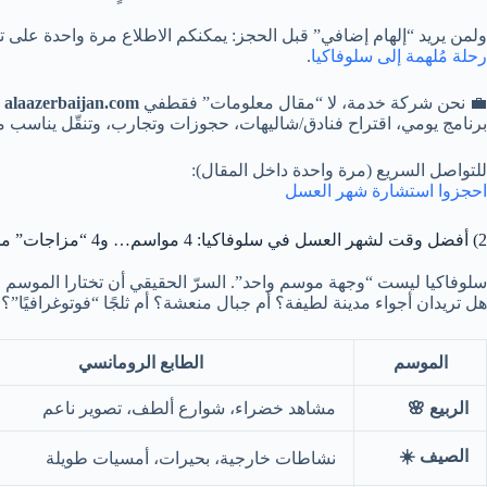
ولمن يريد “إلهام إضافي” قبل الحجز: يمكنكم الاطلاع مرة واحدة على 
رحلة مُلهمة إلى سلوفاكيا
.
💼 نحن شركة خدمة، لا “مقال معلومات” فقط
في
alaazerbaijan.com
ن
برنامج يومي، اقتراح فنادق/شاليهات، حجوزات وتجارب، وتنقّل يناسب م
للتواصل السريع (مرة واحدة داخل المقال):
احجزوا استشارة شهر العسل
2) أفضل وقت لشهر العسل في سلوفاكيا: 4 مواسم… و4 “مزاجات” مختلفة 🌦️
سلوفاكيا ليست “وجهة موسم واحد”. السرّ الحقيقي أن تختارا الموسم ا
هل تريدان أجواء مدينة لطيفة؟ أم جبال منعشة؟ أم ثلجًا “فوتوغرافيًا”؟ أ
الموسم
الطابع الرومانسي
الربيع 🌸
مشاهد خضراء، شوارع ألطف، تصوير ناعم
الصيف ☀️
نشاطات خارجية، بحيرات، أمسيات طويلة