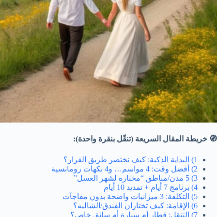
🧭 خريطة المقال السريعة (تنقّل بنقرة واحدة):
1) البداية الذكية: كيف نختصر طريق القرار؟
2) أفضل وقت: 4 مواسم… و4 نكهات رومانسية
3) 5 مدن/مناطق “مختارة لشهر العسل”
4) برنامج 7 أيام + تمديد 10 أيام
5) التكلفة: 3 ميزانيات واضحة بدون مفاجآت
6) الإقامة: كيف تختاران الفندق/الشاليه؟
7) التنقل: قطار أم سيارة أم سائق خاص؟