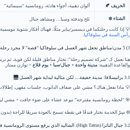
الخريف 🍂
ألوان ذهبية، أجواء هادئة، رومانسية “سينمائية”
الشتاء ❄️
ثلج وتدفئة وسبا… ومشاهد جبال
💡 إذا كانت رحلتكما في ديسمبر/يناير مثلًا، فهناك أفكار شتوية موسمي
رأس السنة في سلوفاكيا
.
3) 5 مدن/مناطق تجعل شهر العسل في سلوفاكيا “قصة” لا مجرد رحلة 🏰🏔️
هنا نعمل كـ “شركة تصميم رحلة”: نختار مناطق قليلة لكن قوية، ثم نرب
والقاعدة الذهبية:
مدينة واحدة + جبال/سبا + يوم قلاع
= توازن ممتاز.
3.1 براتيسلافا: مدينة خفيفة… لكن مثالية لبداية شهر العسل 🌉
💡 ماذا نفعل هناك؟
مشي على ضفاف الدانوب، جلسات مقهى، إطلالات
🎯 “لحظة رومانسية مقترحة”
موعد عشاء على ضوء خافت + مشي ليلي 
⚙️ سِرّ الخدمة
نختار فندقًا في نقطة تسمح بالعودة سريعًا للراحة (بدون
3.2 جبال التاترا (High Tatras): الشاليه الذي يرفع مستوى الرومانسية فورًا 🏔️