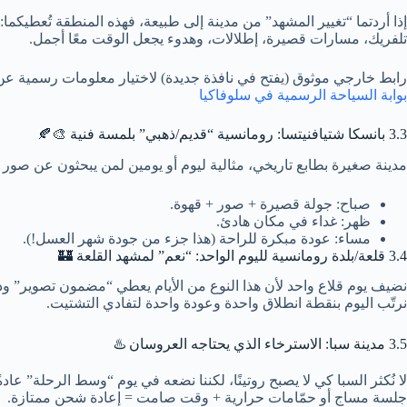
إذا أردتما “تغيير المشهد” من مدينة إلى طبيعة، فهذه المنطقة تُعطيكما:
تلفريك، مسارات قصيرة، إطلالات، وهدوء يجعل الوقت معًا أجمل.
رابط خارجي موثوق (يفتح في نافذة جديدة) لاختيار معلومات رسمية عن
بوابة السياحة الرسمية في سلوفاكيا
3.3 بانسكا شتيافنيتسا: رومانسية “قديم/ذهبي” بلمسة فنية 🎨🍂
مدينة صغيرة بطابع تاريخي، مثالية ليوم أو يومين لمن يبحثون عن صور
صباح: جولة قصيرة + صور + قهوة.
ظهر: غداء في مكان هادئ.
مساء: عودة مبكرة للراحة (هذا جزء من جودة شهر العسل!).
3.4 قلعة/بلدة رومانسية لليوم الواحد: “نعم” لمشهد القلعة 🏰
نضيف يوم قلاع واحد لأن هذا النوع من الأيام يعطي “مضمون تصوير” وذك
نرتّب اليوم بنقطة انطلاق واحدة وعودة واحدة لتفادي التشتيت.
3.5 مدينة سبا: الاسترخاء الذي يحتاجه العروسان ♨️
لا نُكثر السبا كي لا يصبح روتينًا، لكننا نضعه في يوم “وسط الرحلة” عادة
جلسة مساج أو حمّامات حرارية + وقت صامت = إعادة شحن ممتازة.