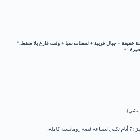
ة خفيفة + جبال قريبة + لحظات سبا + وقت فارغ بلا ضغط.”
رًا:
7 أيام
تكفي لصناعة قصة رومانسية كاملة،