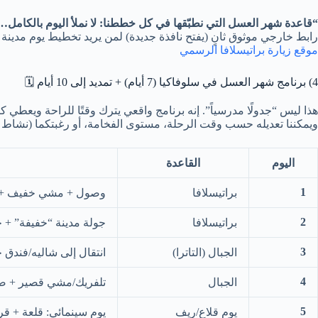
“قاعدة شهر العسل التي نطبّقها في كل خططنا: لا نملأ اليوم بالكامل
رابط خارجي موثوق ثانٍ (يفتح نافذة جديدة) لمن يريد تخطيط يوم مدينة 
موقع زيارة براتيسلافا الرسمي
4) برنامج شهر العسل في سلوفاكيا (7 أيام) + تمديد إلى 10 أيام 🗓️
هذا ليس “جدولًا مدرسياً”. إنه برنامج واقعي يترك وقتًا للراحة ويعطي 
ويمكننا تعديله حسب وقت الرحلة، مستوى الفخامة، أو رغبتكما (نشاط أ
اليوم
القاعدة
1
براتيسلافا
وصول + مشي خفيف + ع
2
براتيسلافا
جولة مدينة “خفيفة” +
3
الجبال (التاترا)
انتقال إلى شاليه/فندق
4
الجبال
تلفريك/مشي قصير + ص
5
يوم قلاع/ريف
يوم سينمائي: قلعة + قر