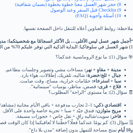
8) حجز شهر العسل معنا خطوة بخطوة (بضمان شفافية)
9) Checklist قبل السفر وعند الوصول
10) أسئلة وأجوبة (FAQ)
ملاحظة: روابط العناوين أعلاه للتنقل داخل الصفحة نفسها.
“أجمل شهر عسل ليس الأغلى… بل الأكثر انسجامًا مع شخصيتكما: مدين
1) شهر العسل في سلوفاكيا: البداية الذكية التي توفر عليكم 70% من الحيرة ✅
🎯 سؤال (1): ما نوع الرومانسية عندكما؟
مدينة + مقاهٍ + نهر:
مساءات مشي وتصوير وجلسات مطاعم.
جبال + ثلج/خضرة:
شاليه، تلفريك، إطلالات، هواء بارد.
سبا + استرخاء:
حمّامات حرارية، مساج، وقت صامت.
قلاع + قرى:
قصص، مناظر، يوميات “سينمائية”.
🧾 سؤال (2): ما مستوى “الراحة” المطلوب؟
اقتصادي ذكي:
1–2 تجارب مدفوعة + باقي الأيام مجانية (مشاهد/مشي).
مريح متوازن:
فندق جيّد + سبا + تجربة خاصة واحدة على الأقل.
فاخر:
سويت/شاليه راقٍ + نقل خاص + حجوزات مسبقة.
🗓️ سؤال (3): كم يومًا عندكما فعلًا؟
خطّتنا لا تُعاقبكما إذا كان الوقت قصي
و
10 أيام
تمنح مساحة للتمهل بدون إضافة “مدن بلا داعٍ”.