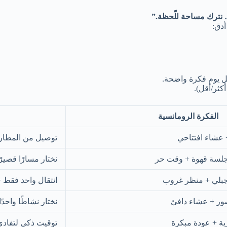
… نترك مساحة للّحظة.”
أدق:
كل يوم فكرة واضحة.
كثر/أقل).
الفكرة الرومانسية
شاء افتتاحي
توصيل من المطار
 جلسة قهوة + وقت حر
نختار مسارًا قصيرً
 جبلي + منظر غروب
انتقال واحد فقط 
ور + عشاء دافئ
نختار نشاطًا واحدًا
ية + عودة مبكرة
توقيت ذكي لتفادي