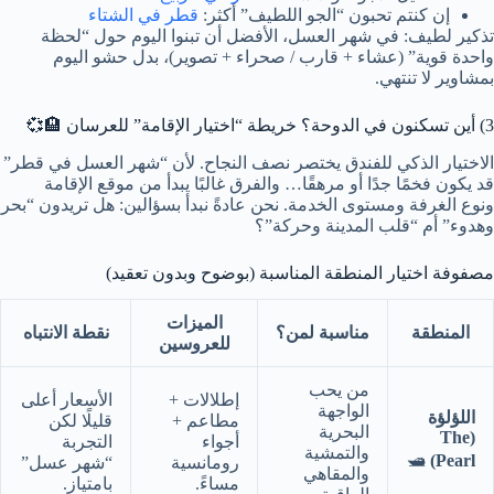
إن كنتم تحبون “الجو اللطيف” أكثر:
قطر في الشتاء
تذكير لطيف: في شهر العسل، الأفضل أن تبنوا اليوم حول “لحظة
واحدة قوية” (عشاء + قارب / صحراء + تصوير)، بدل حشو اليوم
بمشاوير لا تنتهي.
3) أين تسكنون في الدوحة؟ خريطة “اختيار الإقامة” للعرسان 🏨💞
الاختيار الذكي للفندق يختصر نصف النجاح. لأن “شهر العسل في قطر”
قد يكون فخمًا جدًا أو مرهقًا… والفرق غالبًا يبدأ من موقع الإقامة
ونوع الغرفة ومستوى الخدمة. نحن عادةً نبدأ بسؤالين: هل تريدون “بحر
وهدوء” أم “قلب المدينة وحركة”؟
مصفوفة اختيار المنطقة المناسبة (بوضوح وبدون تعقيد)
الميزات
المنطقة
مناسبة لمن؟
نقطة الانتباه
للعروسين
من يحب
إطلالات +
الأسعار أعلى
الواجهة
اللؤلؤة
مطاعم +
قليلًا لكن
البحرية
(The
أجواء
التجربة
والتمشية
🛥️
Pearl)
رومانسية
“شهر عسل”
والمقاهي
مساءً.
بامتياز.