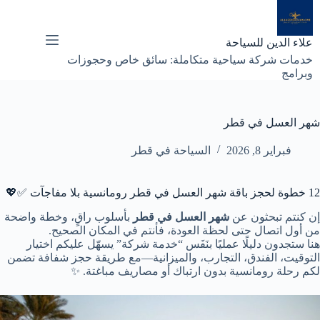
لتجاوز
لى
لمحتوى
علاء الدين للسياحة
خدمات شركة سياحية متكاملة: سائق خاص وحجوزات
وبرامج
شهر العسل في قطر
فبراير 8, 2026
السياحة في قطر
12 خطوة لحجز باقة شهر العسل في قطر رومانسية بلا مفاجآت ✅💖
إن كنتم تبحثون عن
شهر العسل في قطر
بأسلوب راقٍ، وخطة واضحة
من أول اتصال حتى لحظة العودة، فأنتم في المكان الصحيح.
هنا ستجدون دليلًا عمليًا بنَفَس “خدمة شركة” يسهّل عليكم اختيار
التوقيت، الفندق، التجارب، والميزانية—مع طريقة حجز شفافة تضمن
لكم رحلة رومانسية بدون ارتباك أو مصاريف مباغتة. ✨