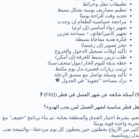
تطبيقات تنقل وخرائط
تنظيم مصاريف يومية بشكل بسيط
تحديد وقت للراحة يوميًا
مراجعة حساسية الطعام إن وجدت
تجهيز دواء أساسي (إن لزم)
تجهيز كاميرا/هاتف + مساحة تخزين
فكرة هدية مفاجأة بسيطة
حجز تصوير (إن رغبتما)
تأكيد أوقات تسجيل الدخول والخروج
طلب تزيين بسيط للغرفة (إن أمكن)
خطة بديلة لليوم الحار (مول/متحف/سبا)
ترتيب زيارات قصيرة بدل يوم مكتظ
تأكيد وسيلة تواصل مع منسق الرحلة
ترك مساحة “عفوية” في الجدول 💖
9) أسئلة شائعة عن شهر العسل في قطر (FAQ) ❓
هل قطر مناسبة لشهر العسل لمن يحب الهدوء؟
نعم، بشرط اختيار الفندق والمنطقة بعناية، ثم بناء برنامج “خفيف” مع
تجربة واحدة قوية يوميًا.
كثير من الأزواج يخطئون حين يجعلون كل يوم مزدحمًا—والنتيجة تعب
بدل رومانسية.