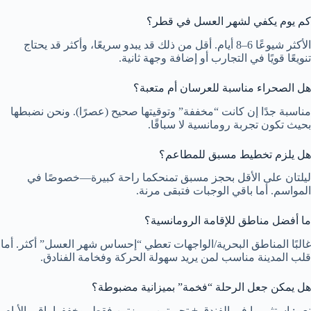
كم يوم يكفي لشهر العسل في قطر؟
الأكثر شيوعًا 6–8 أيام. أقل من ذلك قد يبدو سريعًا، وأكثر قد يحتاج
تنويعًا قويًا في التجارب أو إضافة وجهة ثانية.
هل الصحراء مناسبة للعرسان أم متعبة؟
مناسبة جدًا إن كانت “مخففة” وتوقيتها صحيح (عصرًا). ونحن نضبطها
بحيث تكون تجربة رومانسية لا سباقًا.
هل يلزم تخطيط مسبق للمطاعم؟
ليلتان على الأقل بحجز مسبق تمنحكما راحة كبيرة—خصوصًا في
المواسم. أما باقي الوجبات فتبقى مرنة.
ما أفضل مناطق للإقامة الرومانسية؟
غالبًا المناطق البحرية/الواجهات تعطي “إحساس شهر العسل” أكثر. أما
قلب المدينة مناسب لمن يريد سهولة الحركة وفخامة الفنادق.
هل يمكن جعل الرحلة “فخمة” بميزانية مضبوطة؟
نعم: استثمروا في الفندق + تجربتين مميزتين فقط، وخففوا باقي الأيام.