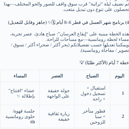
ثم نضيف ليلة “تراثية” قرب سوق واقف للصور والجو المختلف—بهذا
تحصلون على تنوع دون تبديل متعب.
4) برنامج شهر العسل في قطر 6–8 أيام 🗓️✨ (جاهز وقابل للتعديل)
هذه الخطة مبنية على “إيقاع العرسان”: صباح هادئ، عصر تجربة،
مساء لحظة رومانسية—مع مساحات للراحة.
ويمكننا تعديلها حسب تفضيلاتكم (بحر أكثر / صحراء أكثر / تسوق /
تصوير / مفاجأة رومانسية).
خطة 7 أيام (الأكثر طلبًا) 💡
اليوم
الصباح
العصر
المساء
استقبال +
جولة خفيفة
عشاء “افتتاح”
1
تسجيل دخول
على الواجهة
بإطلالة ✨
+ راحة
فطور متأخر
جلسة قهوة/
زيارة ثقافية
2
+ سبا
حلوى رومانسية
خفيفة
🍰
للزوجين