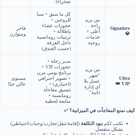
صحراء)
كل ما سبق + سبا
من يريد
للزوجين +
راحة
حجوزات عشاء
Signature
فاخر
أعلى +
بإطلالة +
💎
ومتوازن
خدمات
ترتيبات رومانسية
زوجية
داخل الغرفة
(حسب الفندق)
مدير رحلة +
حجوزات VIP +
من يريد
برنامج يومي مرن
“شهر
Ultra
+ تصوير احترافي
مستوى
عسل بلا
VIP 👑
(اختياري) +
عالي جدًا
أي إدارة
تنسيق مفاجأة
ذاتية”
رومانسية +
متابعة لحظية
كيف نمنع المفاجآت في الميزانية؟ ✅
نكتب لكم
بنود التكلفة
(إقامة/تنقل/تجارب/وجبات/احتياطي)
بشكل منفصل.
نقترح “بدائل” لكل بند: خيار راقٍ + خيار ذكي.