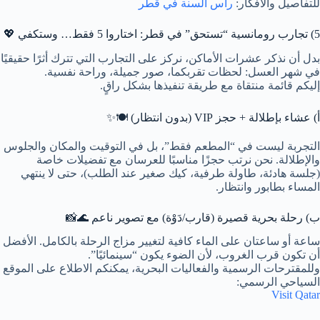
للتفاصيل والأفكار:
رأس السنة في قطر
5) تجارب رومانسية “تستحق” في قطر: اختاروا 5 فقط… وستكفي 💖
بدل أن نذكر عشرات الأماكن، نركز على التجارب التي تترك أثرًا حقيقيًا
في شهر العسل: لحظات تقربكما، صور جميلة، وراحة نفسية.
إليكم قائمة منتقاة مع طريقة تنفيذها بشكل راقٍ.
أ) عشاء بإطلالة + حجز VIP (بدون انتظار) 🍽️✨
التجربة ليست في “المطعم فقط”، بل في التوقيت والمكان والجلوس
والإطلالة. نحن نرتب حجزًا مناسبًا للعرسان مع تفضيلات خاصة
(جلسة هادئة، طاولة طرفية، كيك صغير عند الطلب)، حتى لا ينتهي
المساء بطابور وانتظار.
ب) رحلة بحرية قصيرة (قارب/دَوْة) مع تصوير ناعم 🌊📸
ساعة أو ساعتان على الماء كافية لتغيير مزاج الرحلة بالكامل. الأفضل
أن تكون قرب الغروب، لأن الضوء يكون “سينمائيًا”.
وللمقترحات الرسمية والفعاليات البحرية، يمكنكم الاطلاع على الموقع
السياحي الرسمي:
Visit Qatar