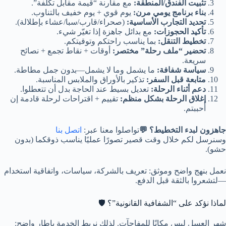
تثبيت الفندق/المنطقة:
مع مقارنة “قيمة مقابل تكلفة”.
بناء برنامج يومي مرن:
يوم قوي + يوم خفيف بالتناوب.
تحديد التجارب الأساسية:
(صحراء/قارب/سبا/عشاء بإطلالة).
تأكيد الحجوزات:
مع بدائل جاهزة إذا تغيّر شيء.
تخطيط التنقل:
بما يناسب راحتكم وتوقيتكم.
تحضير “ملف رحلة” مختصر:
أوقات + نقاط تجمع + نصائح
سريعة.
سياسة شفافة:
ما يشمل وما لا يشمل—بدون جمل مطاطة.
متابعة قبل السفر:
تذكير بالأوراق والملابس المناسبة.
دعم أثناء الرحلة:
تعديل بسيط عند الحاجة بدل أن تتعطلوا.
إغلاق الرحلة بشكل منظم:
تقييم + اقتراحات لرحلة قادمة إن
أحببتم.
جاهزون لبدء التخطيط؟ 💬
تواصلوا معنا عبر:
اتصل بنا
وسنرسل لكم خلال وقت قصير تصورًا عمليًا يناسب ذوقكما (بدون
حشو).
نعمل بنهج واضح وموثق: تعريف بالشركة، سياسات، واتفاقية استخدام
—لتشعروا بالثقة قبل الدفع.
لماذا نؤكد على “الشفافية القانونية”؟ 🛡️
شهر العسل ليس مكانًا للمفاجآت. لذلك نربط الخدمة بإطار واضح: