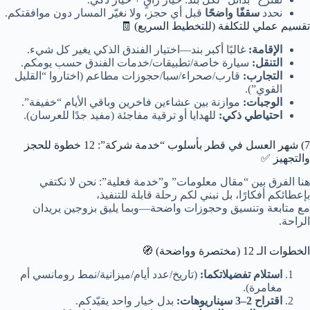
نحدد
سقفًا واضحًا
قبل أي حجز، ولا نغيّر المسار دون موافقتكم.
تقسيم عملي للتكلفة (للتخطيط السريع) 🧾
الإقامة:
غالبًا أكبر بند—اختيار الفندق الذكي يغير كل شيء.
التنقل:
سيارة خاصة/تطبيقات/خدمات الفندق حسب يومكم.
التجارب:
قارب/صحراء/سبا/حجوزات مطاعم (اختاروا “القليل
القوي”).
الوجبات:
موازنة بين عشاءين فاخرين وباقي الأيام “خفيفة”.
احتياطي ذكي:
للهدايا أو ترقية مفاجئة (مفيد جدًا للعرسان).
7) شهر العسل في قطر بأسلوب “خدمة شركة”: 12 خطوة للحجز
والتجهيز ✅
هنا الفرق بين “مقال معلومات” و”خدمة فعلية”: نحن لا نكتفي
بإعطائكم أفكارًا، بل نبني لكم رحلة قابلة للتنفيذ،
مع متابعة وتنسيق وحجوزات واضحة—وبما يليق بزوجين يريدان
الراحة.
الخطوات الـ 12 (مختصرة وواضحة) 🧭
استلام تفضيلاتكما:
(تاريخ/عدد أيام/ميزانية/نمط رومانسي أم
مغامرة).
اقتراح 2–3 سيناريوهات:
بدل خيار واحد يقيّدكم.