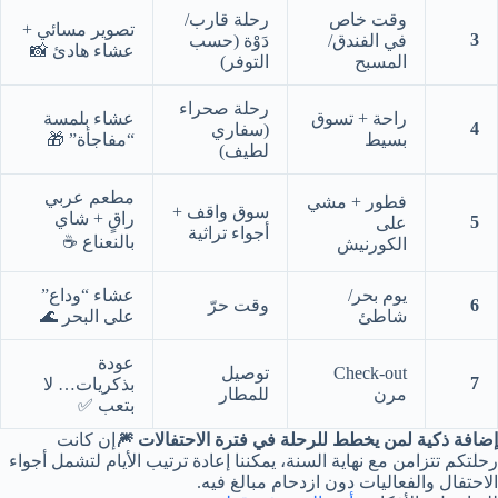
وقت خاص
رحلة قارب/
تصوير مسائي +
3
في الفندق/
دَوْة (حسب
عشاء هادئ 📸
المسبح
التوفر)
رحلة صحراء
راحة + تسوق
عشاء بلمسة
4
(سفاري
بسيط
“مفاجأة” 🎁
لطيف)
مطعم عربي
فطور + مشي
سوق واقف +
راقٍ + شاي
5
على
أجواء تراثية
بالنعناع ☕
الكورنيش
يوم بحر/
عشاء “وداع”
6
وقت حرّ
شاطئ
على البحر 🌊
عودة
Check-out
توصيل
7
بذكريات… لا
مرن
للمطار
بتعب ✅
إضافة ذكية لمن يخطط للرحلة في فترة الاحتفالات 🎆
إن كانت
رحلتكم تتزامن مع نهاية السنة، يمكننا إعادة ترتيب الأيام لتشمل أجواء
الاحتفال والفعاليات دون ازدحام مبالغ فيه.