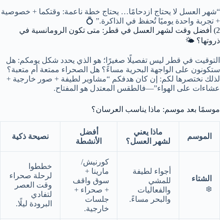
“شهر العسل لا يحتاج ازدحامًا… يحتاج خطة ناعمة: وقتكما + خصوصية
+ تجربة واحدة يوميًا تُحفظ في الذاكرة.” 💍
2) أفضل وقت لشهر العسل في قطر: متى تكون الرومانسية في
ذروتها؟ 🌤️
التوقيت في قطر ليس تفصيلًا صغيرًا؛ هو الذي يحدد شكل يومكم: هل
ستكونون على الواجهة البحرية مساءً؟ هل الصحراء ممتعة أم متعبة؟
لذلك نختصرها لكم: إن كان هدفكم “مشاوير لطيفة + صور خارجية +
عشاءات على الهواء”—فالطقس المعتدل هو المفتاح.
موسمًا بعد موسم: ماذا يناسب العرسان؟
ماذا يعني
أفضل
الموسم
نصيحة ذكية
لشهر العسل؟
الأنشطة
كورنيش/
خططوا
أجواء لطيفة
مارينا +
لرحلة صحراء
الشتاء
للمشي
سوق واقف
وقت العصر
❄️
والفعاليات
+ صحراء +
لتفادي
والبحر مساءً.
جلسات
البرودة ليلًا.
خارجية.