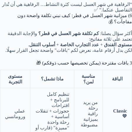
“الرفاهية في شهر العسل ليست كثرة النشاط… الرفاهية هي أن تُدار
التفاصيل عنكما.” ✅
6) ميزانية شهر العسل في قطر: كيف نبني تكلفة واضحة دون
مفاجآت؟ 💰
أكثر سؤال يصلنا:
كم تكلفة شهر العسل في قطر؟
والإجابة الدقيقة
تعتمد على ثلاثة مفاتيح:
مستوى الفندق
+
عدد التجارب الخاصة
+
أسلوب التنقل
.
لكن بدل أرقام عامة، نعرض لكم “باقات” واضحة تجعل القرار سهلًا.
3 باقات مقترحة (يمكن تخصيصها حسب ذوقكم) 🎁
مناسبة
مستوى
الباقة
ماذا تشمل؟
لمن؟
التجربة
تنظيم كامل
للبرنامج +
من يريد
اقتراحات
رحلة
Classic
حجوزات + تنقلات
عملي
راقية
💛
أساسية +
ورومانسي
بميزانية
رحلة واحدة
مضبوطة
“مميزة” (قارب أو