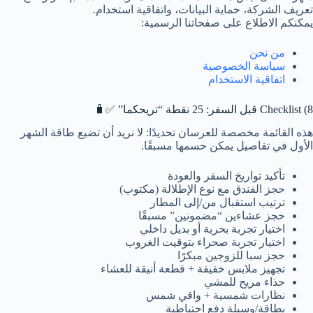
تعريف الشركة، حماية البيانات، واتفاقية استخدام.
يمكنكم الاطلاع على صفحاتنا الرسمية:
من نحن
سياسة الخصوصية
اتفاقية الاستخدام
8) Checklist قبل السفر: 25 نقطة “تريحكما” ✅🧳
هذه القائمة مخصصة للعرسان تحديدًا: لا نريد أن تضيع طاقة الشهر
الأول في تفاصيل يمكن حسمها مسبقًا.
تأكيد تواريخ السفر والعودة
حجز الفندق مع نوع الإطلالة (مكتوب)
ترتيب استقبال من/إلى المطار
حجز عشاءين “مضمونين” مسبقًا
اختيار تجربة بحرية أو بديل داخلي
اختيار تجربة صحراء بتوقيت الغروب
حجز سبا للزوجين مبكرًا
تجهيز ملابس خفيفة + قطعة أنيقة للعشاء
حذاء مريح للمشي
نظارات شمسية + واقي شمس
بطاقة/وسيلة دفع احتياطية