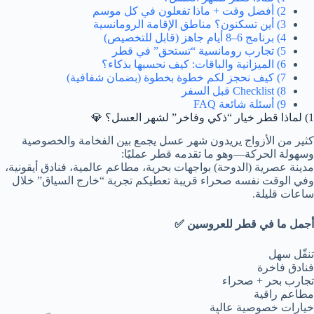
2) أفضل وقت + ماذا تفعلون في كل موسم
3) أين تسكنون؟ مناطق الإقامة الرومانسية
4) برنامج 6–8 أيام جاهز (قابل للتخصيص)
5) تجارب رومانسية “تستحق” في قطر
6) الميزانية والباقات: كيف نحسبها بذكاء؟
7) كيف نحجز لكم خطوة بخطوة (بضمان شفافية)
8) Checklist قبل السفر
9) أسئلة شائعة FAQ
1) لماذا قطر خيار “ذكي وفاخر” لشهر العسل؟ 💎
كثير من الأزواج يريدون شهر عسل يجمع بين الفخامة والخصوصية
وسهولة الحركة—وهو ما تقدمه قطر عمليًا:
مدينة عصرية (الدوحة) بواجهات بحرية، مطاعم عالمية، فنادق أيقونية،
وفي الوقت نفسه صحراء قريبة تعطيكم تجربة “خارج السياق” خلال
ساعات قليلة.
أجمل ما في قطر للعروسين ✅
تنقّل سهل
فنادق فاخرة
تجارب بحر + صحراء
مطاعم راقية
خيارات خصوصية عالية