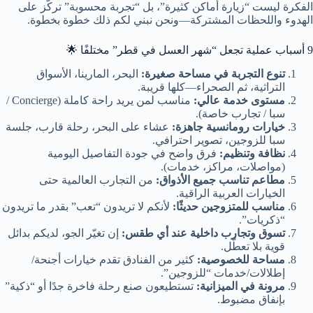
الفكرة ليست “زيارة أماكن كثيرة”، بل “تجربة محسوبة” تركّز على
الهدوء واللحظات المشتركة—ونحن نبني لكم ذلك خطوة بخطوة.
9 أسباب عملية تجعل “شهر العسل في قطر” مختلفًا 🌟
تنوع التجربة في مساحة صغيرة:
البحر، المارينا، الأسواق
التراثية، ثم الصحراء—كلها قريبة.
مستوى خدمة عالي:
مناسب لمن يريد راحة كاملة (Concierge /
سبا / تجارب خاصة).
خيارات رومانسية جاهزة:
عشاء على البحر، رحلة قارب، جلسة
سبا للزوجين، تصوير احترافي.
نظافة وتنظيم:
فرق واضح في جودة التفاصيل اليومية
(مواصلات، مراكز، خدمات).
مطاعم تناسب جميع الأذواق:
من التجارب العالمية حتى
الخيارات العربية الراقية.
مناسب للمتزوجين حديثًا:
لأنكم لا تريدون “تعب” بقدر ما تريدون
“ذكريات”.
تسوق وتجارب داخلية عند أي طقس:
إن تغيّر الجو، لديكم بدائل
قوية بلا تعطّل.
مساحة للخصوصية:
كثير من الفنادق تقدم خيارات أجنحة/
إطلالات/خدمات “للزوجين”.
مرونة في الميزانية:
تستطيعون صنع رحلة فاخرة جدًا أو “ذكية”
بإنفاق مضبوط.