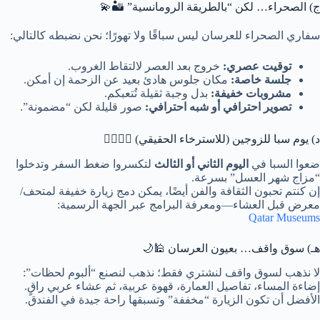
ج) الصحراء… لكن “بالطريقة الرومانسية” 🏜️💫
سفاري الصحراء للعرسان ليس سباقًا ولا تهورًا؛ نحن نضبطه كالتالي:
توقيت عصري:
خروج بعد العصر لالتقاط الغروب.
جلسة خاصة:
مكان جلوس هادئ بعيد عن الزحمة إن أمكن.
مشروبات خفيفة:
بدل وجبة ثقيلة تُتعبكم.
تصوير احترافي أو شبه احترافي:
صور قليلة لكن “مضمونة”.
د) يوم سبا للزوجين (للاسترخاء الحقيقي) 🧖‍♀️🧖‍♂️
ضعوا السبا في
اليوم الثاني أو الثالث
لتكسروا ضغط السفر وتدخلوا
“مزاج شهر العسل” بسرعة.
إن كنتم تحبون الثقافة والفن أيضًا، يمكن دمج زيارة خفيفة لمتحف/
معرض قبل العشاء—ومعرفة البرامج عبر الجهة الرسمية:
Qatar Museums
هـ) سوق واقف… بعيون العرسان 🕌🌙
لا نذهب لسوق واقف لنشتري فقط؛ نذهب لنصنع “ألبوم لحظات”:
إضاءة المساء، تفاصيل العمارة، قهوة عربية، ثم عشاء عربي راقٍ.
الأفضل أن تكون الزيارة “مخففة” وتسبقها راحة جيدة في الفندق.