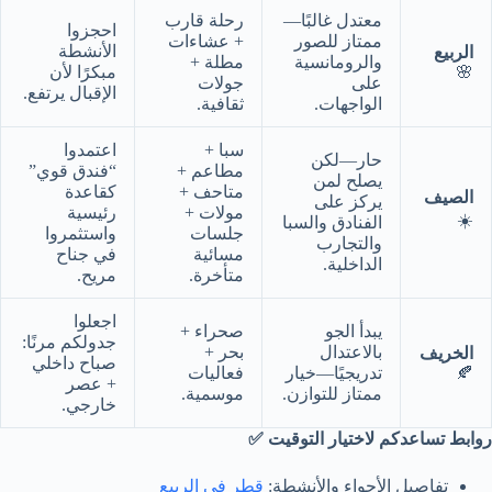
معتدل غالبًا—
رحلة قارب
احجزوا
ممتاز للصور
+ عشاءات
الأنشطة
الربيع
والرومانسية
مطلة +
🌸
مبكرًا لأن
على
جولات
الإقبال يرتفع.
الواجهات.
ثقافية.
سبا +
اعتمدوا
حار—لكن
مطاعم +
“فندق قوي”
يصلح لمن
متاحف +
كقاعدة
الصيف
يركز على
مولات +
رئيسية
☀️
الفنادق والسبا
جلسات
واستثمروا
والتجارب
مسائية
في جناح
الداخلية.
متأخرة.
مريح.
اجعلوا
يبدأ الجو
صحراء +
جدولكم مرنًا:
بالاعتدال
بحر +
الخريف
صباح داخلي
🍂
تدريجيًا—خيار
فعاليات
+ عصر
ممتاز للتوازن.
موسمية.
خارجي.
روابط تساعدكم لاختيار التوقيت ✅
تفاصيل الأجواء والأنشطة:
قطر في الربيع