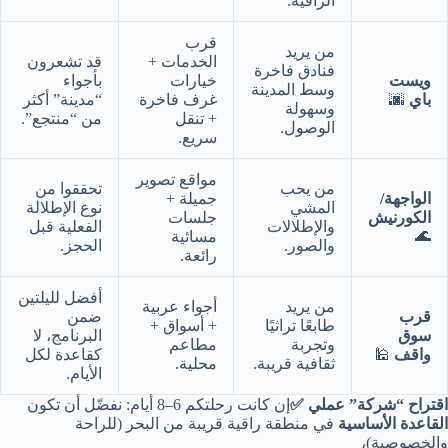
الراقية.
قرب
من يريد
الخدمات +
قد تشعرون
فنادق فاخرة
ويست
خيارات
بأجواء
وسط المدينة
باي
🌆
غرف فاخرة
“مدينة” أكثر
وسهولة
+ تنقل
من “منتجع”.
الوصول.
سريع.
مواقع تصوير
من يحب
تحققوا من
الواجهة/
جميلة +
المشي
نوع الإطلالة
الكورنيش
جلسات
والإطلالات
الفعلية قبل
🌊
مسائية
والصور.
الحجز.
رائعة.
أفضل لليلتين
من يريد
أجواء عربية
قرب
ضمن
طابعًا تراثيًا
+ أسواق +
سوق
البرنامج، لا
وتجربة
مطاعم
واقف
🕌
كقاعدة لكل
ثقافية قريبة.
محلية.
الأيام.
اقتراح “شركة” عملي ✅
إن كانت رحلتكم 6–8 أيام: نفضّل أن تكون
القاعدة الأساسية
في منطقة راقية قريبة من البحر (للراحة
والخصوصية)،