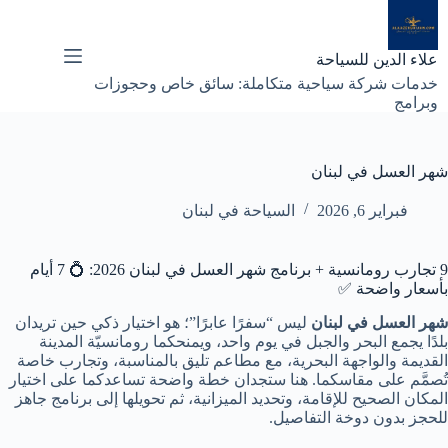
لتجاوز
لى
لمحتوى
علاء الدين للسياحة
خدمات شركة سياحية متكاملة: سائق خاص وحجوزات
وبرامج
شهر العسل في لبنان
فبراير 6, 2026
السياحة في لبنان
9 تجارب رومانسية + برنامج شهر العسل في لبنان 2026: 💍 7 أيام
بأسعار واضحة ✅
شهر العسل في لبنان
ليس “سفرًا عابرًا”؛ هو اختيار ذكي حين تريدان
بلدًا يجمع البحر والجبل في يوم واحد، ويمنحكما رومانسيّة المدينة
القديمة والواجهة البحرية، مع مطاعم تليق بالمناسبة، وتجارب خاصة
تُصمَّم على مقاسكما. هنا ستجدان خطة واضحة تساعدكما على اختيار
المكان الصحيح للإقامة، وتحديد الميزانية، ثم تحويلها إلى برنامج جاهز
للحجز بدون دوخة التفاصيل.