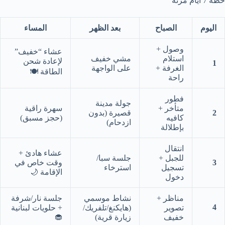
خطة 7 أيام مرنة
اليوم
الصباح
بعد الظهر
المساء
وصول +
عشاء “خفيف”
استلام
مشي خفيف
لإعادة شحن
1
الغرفة +
على الواجهة
الطاقة 🍽️
راحة
فطور
جولة مدينة
متأخر +
سهرة راقية
2
قصيرة (بدون
كافيه
(حجز مسبق)
ازدحام)
بإطلالة
انتقال
عشاء هادئ +
للجبل +
جلسة سبا/
3
وقت خاص في
تسجيل
استرخاء
الإقامة 🌙
دخول
مناظر +
نشاط موسمي
جلسة نار/شرفة
4
تصوير
(هايكنغ/تلفريك/
+ حلويات لبنانية
🧁
خفيف
زيارة قرية)