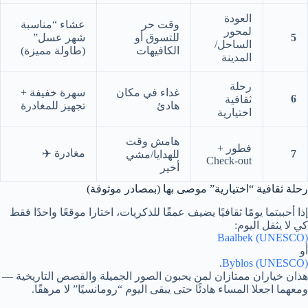
العودة
وقت حر
عشاء “مناسبة
لمحور
5
للتسوق أو
شهر عسل”
الساحل/
الكافيهات
(طاولة مميزة)
المدينة
رحلة
غداء في مكان
سهرة خفيفة +
6
ثقافية
هادئ
تجهيز للمغادرة
اختيارية
هامش وقت
فطور +
مغادرة ✈️
7
للهدايا/مشي
Check-out
أخير
رحلة ثقافية “اختيارية” موصى بها (بمصادر موثوقة)
إذا أحببتما يومًا ثقافيًا يضيف عمقًا للذكريات، اختارا موقعًا واحدًا فقط
كي لا يثقل اليوم:
Baalbek (UNESCO)
أو
.
Byblos (UNESCO)
هذان خياران ممتازان لمن يحبون الصور الجميلة والقصص التاريخية —
ومعهما اجعلا المساء هادئًا حتى يبقى اليوم “رومانسيًا” لا مرهقًا.