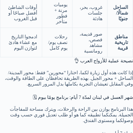
يوميات
الساحل
غروب، بحر،
أوقات الشاطئ
مرنة +
شمالًا/
جلسات
أفضل صباحًا أو
فطور
جنوبًا
هادئة
قبل الغروب
متأخر
صور قديمة،
مناطق
رحلات
ادمجوا التاريخ
قصص،
تاريخية
نصف يوم/
مع عشاء هادئ
مشاهد
قريبة
يوم كامل
لتوازن اليوم
رومانسية
نصيحة عملية للأزواج العرب 👌
إذا كانت هذه أول زيارة لكما، اختارا “محورين” فقط: محور المدينة/
الساحل + محور الجبل. بهذه الطريقة تحافظان على الطاقة والوقت،
وفي المقابل تعيشان التجربة بكاملها بدل المرور السريع.
شهر العسل في لبنان لمدّة 7 أيام: برنامج يومًا بيوم 🗓️
هذا البرنامج يوازن بين الراحة والرحلات، ويترك مساحة للمفاجآت
الجميلة. يمكنكما تطبيقه كما هو أو طلب تعديل فوري حسب وقت
وصولكما ومستوى الفندق.