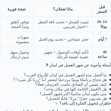
قبل
ماذا تفعلان؟
نتيجة فورية
السفر
14–10
تثبيت الفندق + تحديد باقة التنقل
توقف القلق
يومًا
+ اختيار تجربتين
وتبدأ المتعة
سهرات
7 أيام
حجز عشاءين + تحديد يوم الجبل
مضمونة
48
تأكيد أوقات الوصول + تجهيز
وصول سهل
ساعة
حقيبة خفيفة للرحلة
بدون ارتباك
أسئلة وأجوبة عن شهر العسل في لبنان ❓
ما أفضل مدة لشهر العسل في لبنان للأزواج العرب؟
هل نحتاج برنامجًا يوميًا مزدحمًا لنشعر أننا “زرنا كل شيء”؟
كيف نضمن أن الفنادق تناسب العرسان فعلًا؟
هل الأفضل الإقامة كلها في مكان واحد؟
متى يكون لبنان مناسبًا أكثر لشهر العسل؟
هل تقدمون حجزًا “مرنًا” قابلًا للتعديل؟
جاهزان لتحويل الفكرة إلى باقة؟ ✨