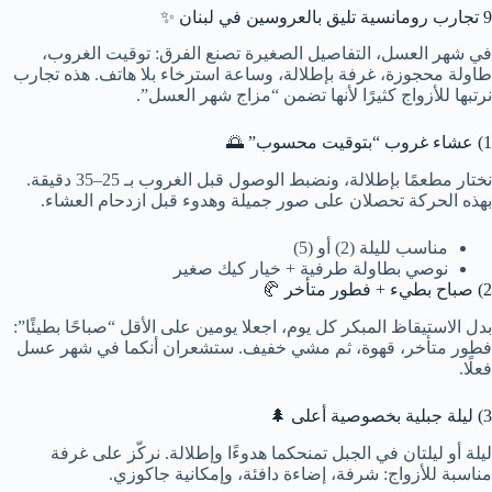
9 تجارب رومانسية تليق بالعروسين في لبنان ✨
في شهر العسل، التفاصيل الصغيرة تصنع الفرق: توقيت الغروب،
طاولة محجوزة، غرفة بإطلالة، وساعة استرخاء بلا هاتف. هذه تجارب
نرتبها للأزواج كثيرًا لأنها تضمن “مزاج شهر العسل”.
1) عشاء غروب “بتوقيت محسوب” 🌅
نختار مطعمًا بإطلالة، ونضبط الوصول قبل الغروب بـ 25–35 دقيقة.
بهذه الحركة تحصلان على صور جميلة وهدوء قبل ازدحام العشاء.
مناسب لليلة (2) أو (5)
نوصي بطاولة طرفية + خيار كيك صغير
2) صباح بطيء + فطور متأخر 🥐
بدل الاستيقاظ المبكر كل يوم، اجعلا يومين على الأقل “صباحًا بطيئًا”:
فطور متأخر، قهوة، ثم مشي خفيف. ستشعران أنكما في شهر عسل
فعلًا.
3) ليلة جبلية بخصوصية أعلى 🌲
ليلة أو ليلتان في الجبل تمنحكما هدوءًا وإطلالة. نركّز على غرفة
مناسبة للأزواج: شرفة، إضاءة دافئة، وإمكانية جاكوزي.