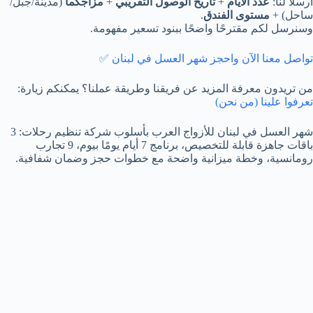
أرسلا لنا:
عدد الأيام
+
تاريخ الوصول التقريبي
+
مزاجكما
(مدينة/جبل/
ساحل) +
مستوى الفندق
.
وسنرسل لكم مقترحًا واضحًا ببنود تسعير مفهومة.
تواصل معنا الآن واحجز شهر العسل في لبنان ✅
من تريدون معرفة المزيد عن فريقنا وطريقة عملنا؟ يمكنكم زيارة:
تعرفوا علينا (من نحن)
شهر العسل في لبنان للأزواج العرب بأسلوب شركة تنظيم رحلات: 3
باقات جاهزة قابلة للتخصيص، برنامج 7 أيام يومًا بيوم، 9 تجارب
رومانسية، وخطة ميزانية واضحة مع خطوات حجز وضمان شفافية.