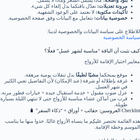
بنود واضحة:
ماذا يشمل السعر وماذا لا يشمل.
مرونة تعديلات:
نعدّل باقتكما بدل إلغاء كل شيء.
تأكيدات مكتوبة:
لا نعتمد على الوعود الشفهية.
خصوصية بيانات:
نتعامل مع البيانات وفق صفحة الخصوصية.
للاطلاع على سياسة البيانات والخصوصية لدينا:
سياسة الخصوصية
كيف نثبت أن الباقة “مناسبة لشهر عسل” فعلًا؟
معايير اختيار الإقامة للأزواج
موقع يمنحكما
مشيًا لطيفًا
بدل تنقلات يومية مرهقة.
غرفة بإطلالة أو شرفة (عند الإمكان) لأن التفاصيل تعني الكثير
في شهر العسل.
عزل صوت مقبول + خدمة استقبال جيدة + خيارات فطور مرنة.
قرب من أماكن عشاء مناسبة للأزواج حتى لا تنتهي الليلة بسيارة
طويلة.
Checklist العروسين: حقائب + أوراق + “ذكاء السفر” 🧳
هذه القائمة تختصر عليكِم ما ينساه الأزواج غالبًا. خذوا منها ما يناسب
الموسم وخطة الإقامة.