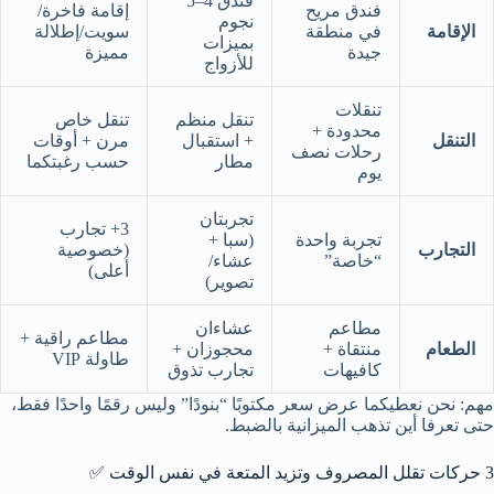
فندق 4–5
فندق مريح
إقامة فاخرة/
نجوم
الإقامة
في منطقة
سويت/إطلالة
بميزات
جيدة
مميزة
للأزواج
تنقلات
تنقل منظم
تنقل خاص
محدودة +
التنقل
+ استقبال
مرن + أوقات
رحلات نصف
مطار
حسب رغبتكما
يوم
تجربتان
3+ تجارب
تجربة واحدة
(سبا +
التجارب
(خصوصية
“خاصة”
عشاء/
أعلى)
تصوير)
مطاعم
عشاءان
مطاعم راقية +
الطعام
منتقاة +
محجوزان +
طاولة VIP
كافيهات
تجارب تذوق
مهم: نحن نعطيكما عرض سعر مكتوبًا “بنودًا” وليس رقمًا واحدًا فقط،
حتى تعرفا أين تذهب الميزانية بالضبط.
3 حركات تقلل المصروف وتزيد المتعة في نفس الوقت ✅