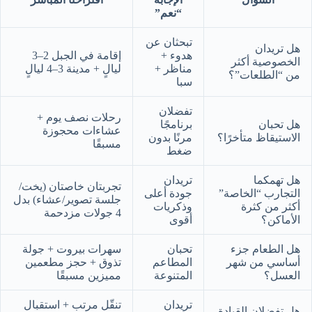
“نعم”
تبحثان عن
هل تريدان
هدوء +
إقامة في الجبل 2–3
الخصوصية أكثر
مناظر +
ليالٍ + مدينة 3–4 ليالٍ
من “الطلعات”؟
سبا
تفضلان
رحلات نصف يوم +
هل تحبان
برنامجًا
عشاءات محجوزة
الاستيقاظ متأخرًا؟
مرنًا بدون
مسبقًا
ضغط
هل تهمكما
تريدان
تجربتان خاصتان (يخت/
التجارب “الخاصة”
جودة أعلى
جلسة تصوير/عشاء) بدل
أكثر من كثرة
وذكريات
4 جولات مزدحمة
الأماكن؟
أقوى
هل الطعام جزء
تحبان
سهرات بيروت + جولة
أساسي من شهر
المطاعم
تذوق + حجز مطعمين
العسل؟
المتنوعة
مميزين مسبقًا
تريدان
تنقّل مرتب + استقبال
هل تفضلان القيادة