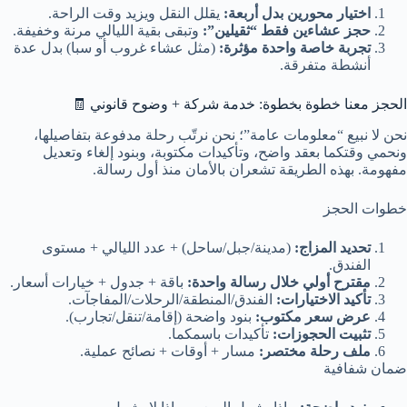
اختيار محورين بدل أربعة:
يقلل النقل ويزيد وقت الراحة.
حجز عشاءين فقط “ثقيلين”:
وتبقى بقية الليالي مرنة وخفيفة.
تجربة خاصة واحدة مؤثرة:
(مثل عشاء غروب أو سبا) بدل عدة
أنشطة متفرقة.
الحجز معنا خطوة بخطوة: خدمة شركة + وضوح قانوني 🧾
نحن لا نبيع “معلومات عامة”؛ نحن نرتّب رحلة مدفوعة بتفاصيلها،
ونحمي وقتكما بعقد واضح، وتأكيدات مكتوبة، وبنود إلغاء وتعديل
مفهومة. بهذه الطريقة تشعران بالأمان منذ أول رسالة.
خطوات الحجز
تحديد المزاج:
(مدينة/جبل/ساحل) + عدد الليالي + مستوى
الفندق.
مقترح أولي خلال رسالة واحدة:
باقة + جدول + خيارات أسعار.
تأكيد الاختيارات:
الفندق/المنطقة/الرحلات/المفاجآت.
عرض سعر مكتوب:
بنود واضحة (إقامة/تنقل/تجارب).
تثبيت الحجوزات:
تأكيدات باسمكما.
ملف رحلة مختصر:
مسار + أوقات + نصائح عملية.
ضمان شفافية