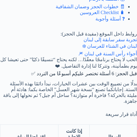
🧾 خطوات الحجز وضمان الشفافية
🧳 Checklist العروسين
❓ أسئلة وأجوبة
روابط داخل الموقع (مفيدة قبل الحجز):
تجربة سفر سابقة إلى لبنان
لبنان في الشتاء للعرسان ❄️
أجواء رأس السنة في لبنان 🎆
الحب لا يحتاج برنامجًا معقّدًا… لكنه يحتاج “تنسيقًا ذكيًا” حتى تعيشا كل
يوم بطمأنينة، وتتركا لنا إدارة التفاصيل. ❤️
قبل الحجز: 6 أسئلة تختصر عليكِم أسبوعًا من التردد ✅
بدلًا من تضييع الوقت بين عشرات الخيارات، نبدأ دائمًا بهذه الأسئلة
الستة. إجاباتكما تصنع “نسخة شهر العسل” الخاصة بكما: هادئة أم
مليئة بالحركة؟ فاخرة أم متوازنة؟ ساحل أم جبل؟ ثم نحولها إلى باقة
جاهزة.
أداة قرار سريعة
إذا كانت
السؤال
الإجابة
اقتراحنا المباشر