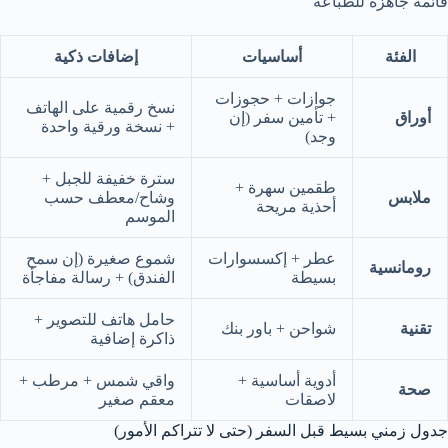
قائمة جاهزة للطباعة
الفئة
أساسيات
إضافات ذكية
جوازات + حجوزات
نسخ رقمية على الهاتف
أوراق
+ تأمين سفر (إن
+ نسخة ورقية واحدة
وجد)
سترة خفيفة للجبل +
طقمين سهرة +
ملابس
وشاح/معطف حسب
أحذية مريحة
الموسم
عطر + إكسسوارات
شموع صغيرة (إن سمح
رومانسية
بسيطة
الفندق) + رسالة مفاجأة
حامل هاتف للتصوير +
تقنية
شواحن + باور بنك
ذاكرة إضافية
أدوية أساسية +
واقي شمس + مرطب +
صحة
لاصقات
معقم صغير
جدول زمني بسيط قبل السفر (حتى لا تتراكم الأمور)