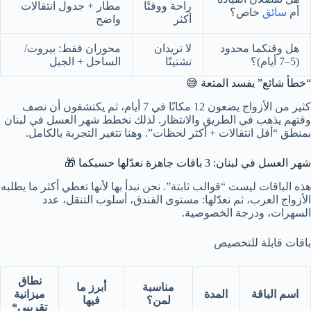
راحة ووقتًا
مطار + جدول انتقالات
أم
سائق
خاص؟
أكثر
واضح
هل وقتكما محدود
لا تريدان
محوران فقط: بيروت/
(5–7 أيام)؟
تشتيتًا
الساحل + الجبل
“خطأ شائع” يفسد المتعة 😅
كثير من الأزواج يضعون 12 مكانًا في 7 أيام، ثم يكتشفون أن نصف
وقتهم يذهب في الطريق والانتظار. لذلك نخطط شهر العسل في لبنان
بمنطق “أقل انتقالات + أكثر لحظات”. وهنا تتغير التجربة بالكامل.
شهر العسل في لبنان: 3 باقات جاهزة نعدّلها حسبكما 🎁
هذه الباقات ليست “قوالب ثابتة”. نحن نبدأ بها لأنها تغطي أكثر ما يطلبه
الأزواج العرب، ثم نعدّلها: مستوى الفندق، أسلوب التنقل، عدد
السهرات، ودرجة الخصوصية.
باقات قابلة للتخصيص
نطاق
مناسبة
أبرز ما
اسم الباقة
المدة
ميزانية
لمن؟
فيها
تقريبي*