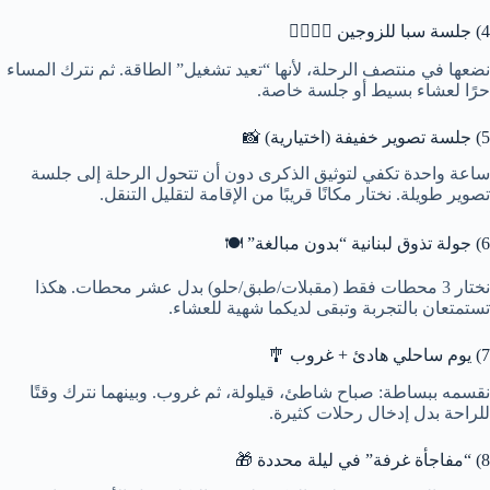
4) جلسة سبا للزوجين 💆‍♀️💆‍♂️
نضعها في منتصف الرحلة، لأنها “تعيد تشغيل” الطاقة. ثم نترك المساء
حرًا لعشاء بسيط أو جلسة خاصة.
5) جلسة تصوير خفيفة (اختيارية) 📸
ساعة واحدة تكفي لتوثيق الذكرى دون أن تتحول الرحلة إلى جلسة
تصوير طويلة. نختار مكانًا قريبًا من الإقامة لتقليل التنقل.
6) جولة تذوق لبنانية “بدون مبالغة” 🍽️
نختار 3 محطات فقط (مقبلات/طبق/حلو) بدل عشر محطات. هكذا
تستمتعان بالتجربة وتبقى لديكما شهية للعشاء.
7) يوم ساحلي هادئ + غروب 🎐
نقسمه ببساطة: صباح شاطئ، قيلولة، ثم غروب. وبينهما نترك وقتًا
للراحة بدل إدخال رحلات كثيرة.
8) “مفاجأة غرفة” في ليلة محددة 🎁