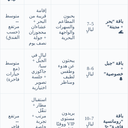
إقامة
يحبون
قريبة من
متوسط
↔
باقة “بحر
المطاعم
البحر +
5–7
مرتفع
+ مدينة”
والسهرات
عشاءان
ليالٍ
🌊
(حسب
والواجهة
محجوزان
الفندق)
البحرية
+ جولة
نصف يوم
ليالٍ في
يبحثون
الجبل +
متوسط
باقة “جبل
عن هدوء
سبا/
+
6–8
(مع
وطقس
جاكوزي
خصوصية”
ليالٍ
خيارات
لطيف
+ جلسة
🌲
فاخرة)
ومناظر
تصوير
اختيارية
استقبال
مطار +
تنقّل
يريدون
باقة
مرتب +
مرتفع
7–10
مستوى
↔
“رومانسية
تجربة
ليالٍ
VIP ووقتًا
فاخر
فاخرة” ✨
خاصة