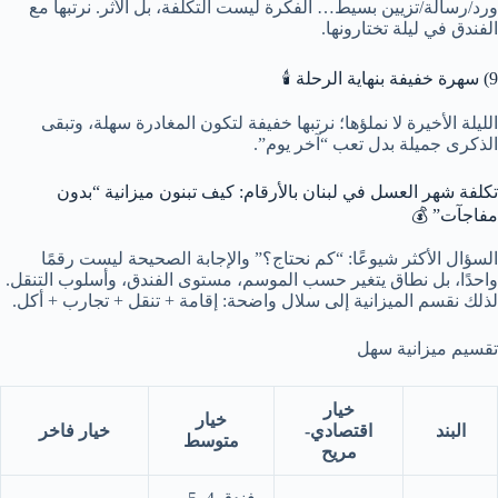
ورد/رسالة/تزيين بسيط… الفكرة ليست التكلفة، بل الأثر. نرتبها مع
الفندق في ليلة تختارونها.
9) سهرة خفيفة بنهاية الرحلة 🕯️
الليلة الأخيرة لا نملؤها؛ نرتبها خفيفة لتكون المغادرة سهلة، وتبقى
الذكرى جميلة بدل تعب “آخر يوم”.
تكلفة شهر العسل في لبنان بالأرقام: كيف تبنون ميزانية “بدون
مفاجآت” 💰
السؤال الأكثر شيوعًا: “كم نحتاج؟” والإجابة الصحيحة ليست رقمًا
واحدًا، بل نطاق يتغير حسب الموسم، مستوى الفندق، وأسلوب التنقل.
لذلك نقسم الميزانية إلى سلال واضحة: إقامة + تنقل + تجارب + أكل.
تقسيم ميزانية سهل
خيار
خيار
البند
اقتصادي-
خيار فاخر
متوسط
مريح