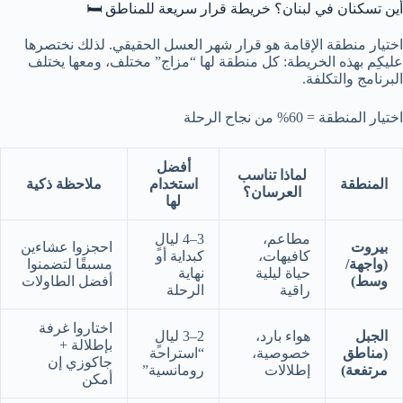
أين تسكنان في لبنان؟ خريطة قرار سريعة للمناطق 🛏️
اختيار منطقة الإقامة هو قرار شهر العسل الحقيقي. لذلك نختصرها
عليكِم بهذه الخريطة: كل منطقة لها “مزاج” مختلف، ومعها يختلف
البرنامج والتكلفة.
اختيار المنطقة = 60% من نجاح الرحلة
أفضل
لماذا تناسب
المنطقة
استخدام
ملاحظة ذكية
العرسان؟
لها
مطاعم،
3–4 ليالٍ
بيروت
احجزوا عشاءين
كافيهات،
كبداية أو
(واجهة/
مسبقًا لتضمنوا
حياة ليلية
نهاية
وسط)
أفضل الطاولات
راقية
الرحلة
اختاروا غرفة
الجبل
هواء بارد،
2–3 ليالٍ
بإطلالة +
(مناطق
خصوصية،
“استراحة
جاكوزي إن
مرتفعة)
إطلالات
رومانسية”
أمكن