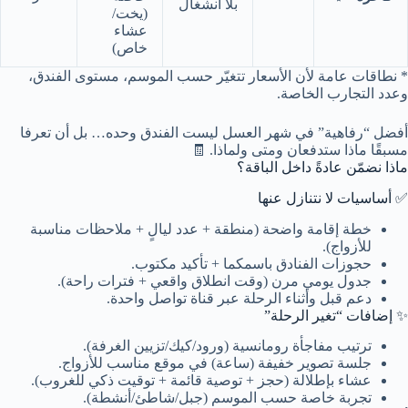
بلا انشغال
(يخت/
عشاء
خاص)
* نطاقات عامة لأن الأسعار تتغيّر حسب الموسم، مستوى الفندق،
وعدد التجارب الخاصة.
أفضل “رفاهية” في شهر العسل ليست الفندق وحده… بل أن تعرفا
مسبقًا ماذا ستدفعان ومتى ولماذا. 🧾
ماذا نضمّن عادةً داخل الباقة؟
✅ أساسيات لا نتنازل عنها
خطة إقامة واضحة (منطقة + عدد ليالٍ + ملاحظات مناسبة
للأزواج).
حجوزات الفنادق باسمكما + تأكيد مكتوب.
جدول يومي مرن (وقت انطلاق واقعي + فترات راحة).
دعم قبل وأثناء الرحلة عبر قناة تواصل واحدة.
✨ إضافات “تغير الرحلة”
ترتيب مفاجأة رومانسية (ورود/كيك/تزيين الغرفة).
جلسة تصوير خفيفة (ساعة) في موقع مناسب للأزواج.
عشاء بإطلالة (حجز + توصية قائمة + توقيت ذكي للغروب).
تجربة خاصة حسب الموسم (جبل/شاطئ/أنشطة).