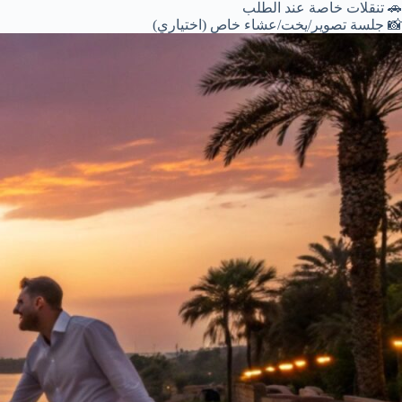
🚗 تنقلات خاصة عند الطلب
📸 جلسة تصوير/يخت/عشاء خاص (اختياري)