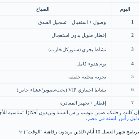
اليوم
الصباح
1
وصول + استقبال + تسجيل الفندق
2
إفطار طويل بدون استعجال
3
نشاط بحري (سنوركل/قارب)
4
يوم هدوء كامل
5
تجربة محلية خفيفة
6
نشاط اختياري VIP (يخت/تصوير/عشاء خاص)
7
إفطار + تجهيز المغادرة
إن كانت رحلتكم ضمن موسم رأس السنة وتريدون أفكارًا “مناسبة للأجو
دليل رأس السنة في مصر
.
برنامج شهر العسل 10 أيام (للذين يريدون رفاهية “الوقت”) ✨