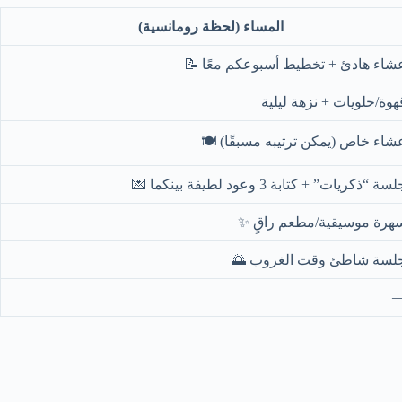
المساء (لحظة رومانسية)
عشاء هادئ + تخطيط أسبوعكم معًا 
قهوة/حلويات + نزهة ليلي
عشاء خاص (يمكن ترتيبه مسبقًا) 🍽
جلسة “ذكريات” + كتابة 3 وعود لطيفة بينكما 
سهرة موسيقية/مطعم راقٍ 
جلسة شاطئ وقت الغروب 