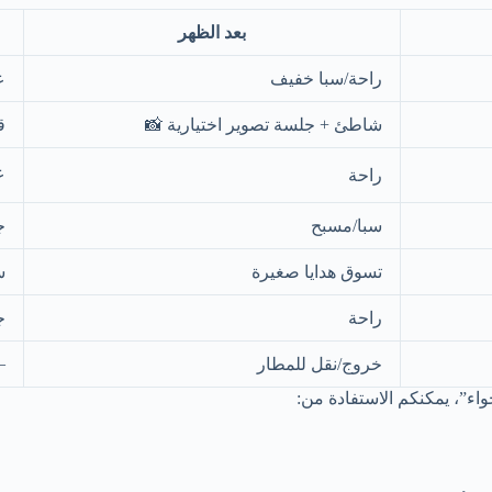
بعد الظهر

راحة/سبا خفيف
ة
شاطئ + جلسة تصوير اختيارية 📸
️
راحة
💌
سبا/مسبح
✨
تسوق هدايا صغيرة

راحة
—
خروج/نقل للمطار
إن كانت رحلتكم ضمن موسم ر