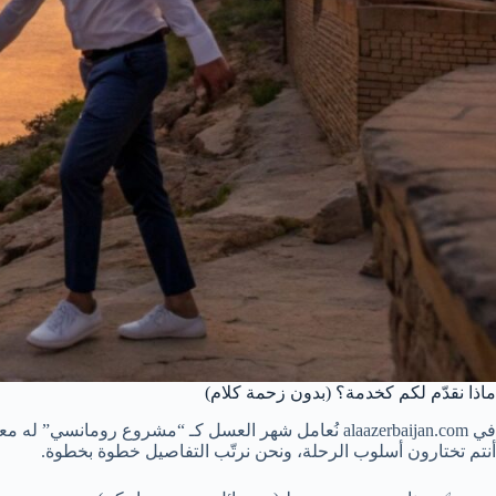
ماذا نقدّم لكم كخدمة؟ (بدون زحمة كلام)
في alaazerbaijan.com نُعامل شهر العسل كـ “مشروع رومانسي” له معايير: خصوصية، توقيت، تنقلات، وإقامة… ثم ننفّذه بعقد خدمة واضح.
أنتم تختارون أسلوب الرحلة، ونحن نرتّب التفاصيل خطوة بخطوة.