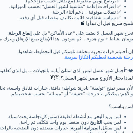
✅ برنامج يومي مضبوط (مع بدائل حسب مزاجكم).
✅ اقتراحات إقامة “مناسبة لشهر العسل” بحسب الميزانية.
✅ تنقلات موثوقة + دعم أثناء الرحلة.
✅ سياسة شفافية: قائمة تكاليف مفصلة قبل أي دفعة.
تلميح سريع قبل أن تبدأوا 🧠
نجاح شهر العسل لا يعتمد على “عدد الأماكن” بل على
إيقاع الرحلة
:
يومان نشاط + يوم هدوء… ثم تعودون. هذا الإيقاع يمنع الإرهاق ويترك 
إن أحببتم قراءة تجربة مختلفة تلهمكم قبل التخطيط، شاهدوا:
رحلة شخصية تُعطيكم أفكارًا سريعة
.
❤️ “أجمل شهر عسل ليس الذي تمتلئ أيامه بالجولات… بل الذي تُغلقون ف
لماذا يختار الأزواج مصر لشهر العسل؟ 🇪🇬
لأن مصر تمنح “توليفة” نادرة: شواطئ دافئة، خيارات فنادق واسعة، تج
والأهم: يمكنكم بناء رحلة “خفيفة” أو “ممتلئة” بحسب شخصيتكم.
لمن يناسب؟
لمن يريد
البحر
مع أنشطة لطيفة (سنوركل/جلسة يخت/سبا).
لمن يحب
التاريخ
دون ضغط: يوم واحد مُكثّف ثم راحة.
لمن يفضّل
الميزانية المرنة
: خيارات متعددة دون التضحية بالراحة