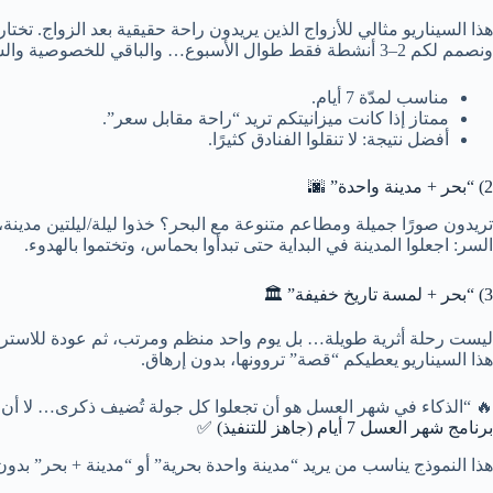
هذا السيناريو مثالي للأزواج الذين يريدون راحة حقيقية بعد الزواج. تختا
ونصمم لكم 2–3 أنشطة فقط طوال الأسبوع… والباقي للخصوصية والسبا والهدوء.
مناسب لمدّة 7 أيام.
ممتاز إذا كانت ميزانيتكم تريد “راحة مقابل سعر”.
أفضل نتيجة: لا تنقلوا الفنادق كثيرًا.
2) “بحر + مدينة واحدة” 🌆
تريدون صورًا جميلة ومطاعم متنوعة مع البحر؟ خذوا ليلة/ليلتين مدينة، ثم
السر: اجعلوا المدينة في البداية حتى تبدأوا بحماس، وتختموا بالهدوء.
3) “بحر + لمسة تاريخ خفيفة” 🏛️
ليست رحلة أثرية طويلة… بل يوم واحد منظم ومرتب، ثم عودة للاسترخ
هذا السيناريو يعطيكم “قصة” تروونها، بدون إرهاق.
🔥 “الذكاء في شهر العسل هو أن تجعلوا كل جولة تُضيف ذكرى… لا أن تُ
برنامج شهر العسل 7 أيام (جاهز للتنفيذ) ✅
هذا النموذج يناسب من يريد “مدينة واحدة بحرية” أو “مدينة + بحر” ب