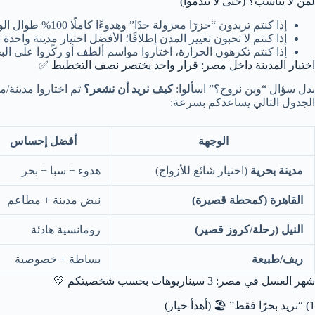
لمن لا يناسب؟ (حتى لا تندموا)
إذا كنتم تريدون “جزرًا معزولة جدًا” وهدوءًا كاملًا 100% طوال الوقت.
إذا كنتم لا تحبون تغيير المدن إطلاقًا؛ الأفضل اختيار مدينة واحدة
إذا كنتم تكرهون الحرارة، اختاروا مواسم ألطف أو ركّزوا على الب
اختيار المدينة داخل مصر: قرار واحد يختصر نصف التخطيط ✅
بدل سؤال “وين نروح؟” اسألوا:
كيف نريد أن نشعر؟
ثم اختاروا مدينة/م
الجدول التالي يساعدكم بسرعة:
الوجهة
أفضل إحساس
مدينة بحرية
(اختيار شائع للأزواج)
هدوء + سبا + بحر
القاهرة (كمحطة قصيرة)
نبض مدينة + مطاعم
النيل (رحلة/كروز قصير)
رومانسية هادئة
ريف/طبيعة
بساطة + خصوصية
شهر العسل في مصر: 3 سيناريوهات بحسب شخصيتكم 💛
1) “نريد بحرًا فقط” 🏖️ (أهدأ خيار)