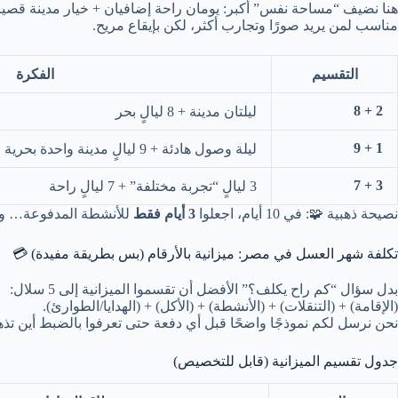
هنا نضيف “مساحة نفس” أكبر: يومان راحة إضافيان + خيار مدينة قصيرة 
مناسب لمن يريد صورًا وتجارب أكثر، لكن بإيقاع مريح.
التقسيم
الفكرة
2 + 8
ليلتان مدينة + 8 ليالٍ بحر
1 + 9
ليلة وصول هادئة + 9 ليالٍ مدينة واحدة بحرية
3 + 7
3 ليالٍ “تجربة مختلفة” + 7 ليالٍ راحة
نصيحة ذهبية 🧩: في 10 أيام، اجعلوا
3 أيام فقط
للأنشطة المدفوعة… والب
تكلفة شهر العسل في مصر: ميزانية بالأرقام (بس بطريقة مفيدة) 💳
بدل سؤال “كم راح يكلف؟” الأفضل أن تقسموا الميزانية إلى 5 سلال:
(الإقامة) + (التنقلات) + (الأنشطة) + (الأكل) + (الهدايا/الطوارئ).
نحن نرسل لكم نموذجًا واضحًا قبل أي دفعة حتى تعرفوا بالضبط أين تذ
جدول تقسيم الميزانية (قابل للتخصيص)