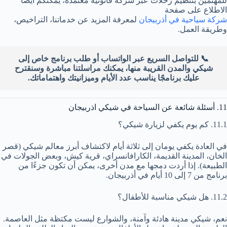
للمهتمين بتنظيم رحلات عبر شركة قانونية معتمدة، يمكنكم أيضًا
الاطلاع على صفحة
شركة سياحية في أذربيجان
لمعرفة المزيد عن خدماتنا، التراخيص،
وطريقة العمل.
📞 للتواصل السريع عبر الواتساب أو طلب برنامج خاص إلى
شيكي والمدن القريبة منها، يمكنك مراسلتنا مباشرة وسنقترح
عليك برنامجًا يناسب عدد الأيام وميزانيتك واهتماماتك.
11. أسئلة شائعة عن السياحة في شيكي اذربيجان
11.1. كم يوم يكفي لزيارة شيكي؟
في العادة يكفي يومان إلى ثلاثة أيام لاكتشاف أبرز معالم شيكي (قصر
الخان، المدينة القديمة، الكارافانسراي، قرية كيش، وبعض الجولات في
الطبيعة). إذا أردت دمجها مع مدن أخرى، يمكن أن تكون جزءًا من
برنامج من 7 إلى 10 أيام في أذربيجان.
11.2. هل شيكي مناسبة للأطفال؟
نعم، شيكي مدينة هادئة وآمنة، والشوارع ليست مكتظة مثل العاصمة.