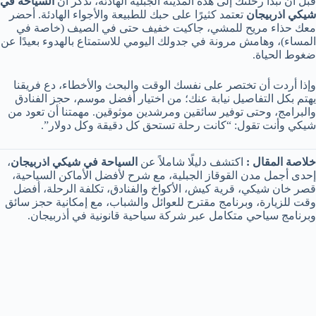
قبل أن تبدأ رحلتك إلى هذه المدينة الجبلية الهادئة، تذكر أن
السياحة في
شيكي اذربيجان
تعتمد كثيرًا على حبك للطبيعة والأجواء الهادئة. أحضر
معك حذاء مريح للمشي، جاكيت خفيف حتى في الصيف (خاصة في
المساء)، وهامش مرونة في جدولك اليومي للاستمتاع بالهدوء بعيدًا عن
ضغوط الحياة.
وإذا أردت أن تختصر على نفسك الوقت والبحث والأخطاء، دع فريقنا
يهتم بكل التفاصيل نيابة عنك؛ من اختيار أفضل موسم، حجز الفنادق
والبرامج، وحتى توفير سائقين ومرشدين موثوقين. مهمتنا أن تعود من
شيكي وأنت تقول: “كانت رحلة تستحق كل دقيقة وكل دولار”.
خلاصة المقال :
اكتشف دليلًا شاملاً عن
السياحة في شيكي اذربيجان
،
إحدى أجمل مدن القوقاز الجبلية، مع شرح لأفضل الأماكن السياحية،
قصر خان شيكي، قرية كيش، الأكواخ والفنادق، تكلفة الرحلة، أفضل
وقت للزيارة، وبرنامج مقترح للعوائل والشباب، مع إمكانية حجز سائق
وبرنامج سياحي متكامل عبر شركة سياحية قانونية في أذربيجان.