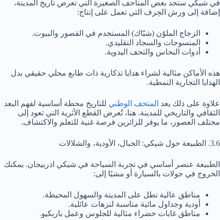
في شيكي ستجد بعض المتاحف الصغيرة التي تعرض تاريخ المدينة،
إضافة إلى ورش الحِرف التي تعمل على إنتاج:
الزجاج الملوّن (شبّاك) المستخدم في القصور والبيوت.
المنسوجات والسجاد التقليدي.
أدوات النحاس والتحف اليدوية.
هذه الأماكن مثالية لشراء هدايا تذكارية ذات طابع محلي حقيقي بدل
الهدايا التجارية النمطية.
علاوة على ذلك يعد
المتحف الوطني
للتاريخ محطة أساسية لفهم البعد
الثقافي والتاريخي للمدينة. هنا، تُعرض القطع الأثرية التي تعود إلى
مختلف العصور، ما يوفر للزائرين فرصة غنية للتعلم والاكتشاف.
3.6. الطبيعة حول شيكي: الجبال، الأودية، والشلالات
الطبيعة عنصر أساسي في تجربة السياحة في شيكي اذربيجان. يمكنك
الخروج في جولات بالسيارة أو مشيًا إلى:
مناطق عالية تطل على المدينة والسهول المحيطة.
أودية وجداول مائية مناسبة لنزهات عائلية.
مناطق غابات خضراء مثالية للجلوس وعمل باربكيو.