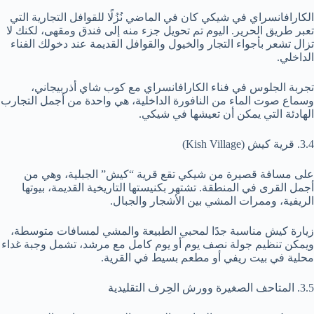
الكارافانسراي في شيكي كان في الماضي نُزُلًا للقوافل التجارية التي
تعبر طريق الحرير. اليوم تم تحويل جزء منه إلى فندق ومقهى، لكنك لا
تزال تشعر بأجواء التجار والخيول والقوافل القديمة عند دخولك الفناء
الداخلي.
تجربة الجلوس في فناء الكارافانسراي مع كوب شاي أذربيجاني،
وسماع صوت الماء من النافورة الداخلية، هي واحدة من أجمل التجارب
الهادئة التي يمكن أن تعيشها في شيكي.
3.4. قرية كيش (Kish Village)
على مسافة قصيرة من شيكي تقع قرية “كيش” الجبلية، وهي من
أجمل القرى في المنطقة. تشتهر بكنيستها التاريخية القديمة، بيوتها
الريفية، وممرات المشي بين الأشجار والجبال.
زيارة كيش مناسبة جدًا لمحبي الطبيعة والمشي لمسافات متوسطة،
ويمكن تنظيم جولة نصف يوم أو يوم كامل مع مرشد، تشمل وجبة غداء
محلية في بيت ريفي أو مطعم بسيط في القرية.
3.5. المتاحف الصغيرة وورش الحِرف التقليدية