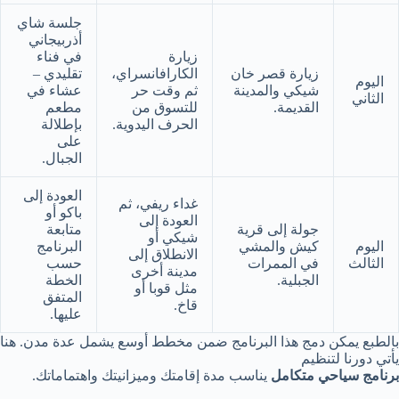
جلسة شاي
أذربيجاني
زيارة
في فناء
زيارة قصر خان
الكارافانسراي،
تقليدي –
اليوم
شيكي والمدينة
ثم وقت حر
عشاء في
الثاني
القديمة.
للتسوق من
مطعم
الحرف اليدوية.
بإطلالة
على
الجبال.
العودة إلى
غداء ريفي، ثم
باكو أو
العودة إلى
جولة إلى قرية
متابعة
شيكي أو
اليوم
كيش والمشي
البرنامج
الانطلاق إلى
الثالث
في الممرات
حسب
مدينة أخرى
الجبلية.
الخطة
مثل قوبا أو
المتفق
قاخ.
عليها.
بالطبع يمكن دمج هذا البرنامج ضمن مخطط أوسع يشمل عدة مدن. هنا
يأتي دورنا لتنظيم
برنامج سياحي متكامل
يناسب مدة إقامتك وميزانيتك واهتماماتك.