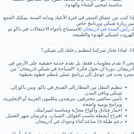
مناسبة لمحبي الشتاء والهدوء.
إذا كنت من عشاق السفر في فترة الأعياد وبداية السنة، يمكنك الجمع
بين زيارة شيكي وبرنامج خاص
لـ
رأس السنة في أذربيجان
للاستمتاع بأجواء الاحتفالات في باكو ثم
الهروب لشيكي للهدوء والطبيعة.
10. لماذا تختار شركتنا لتنظيم رحلتك إلى شيكي؟
نحن لا نقدم معلومات فقط، بل نقدم خدمة حقيقية على الأرض في
أذربيجان. دورنا أن نحول فكرة “السياحة في شيكي اذربيجان” من
مجرد بحث في جوجل إلى برنامج عملي مُنظم خطوة بخطوة:
تنظيم التنقل من المطار إلى الفندق في باكو، ومن باكو إلى
شيكي وباقي المدن.
تأمين سائقين محترفين، مرشدين يتكلمون العربية أو الإنجليزية،
وبرامج يومية واضحة.
اختيار فنادق وأكواخ مجرَّبة ومناسبة لميزانيتك.
اقتراح أنشطة تناسب العوائل، الشباب، وعرسان شهر العسل.
دعم طيلة 24 ساعة أثناء وجودك في أذربيجان.