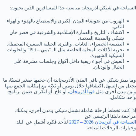
السياحة في شيكي اذربيجان مناسبة جدًا للمسافرين الذين يحبون:
الهروب من ضوضاء المدن الكبرى والاستمتاع بالهدوء والهواء
النقي.
اكتشاف التاريخ والعمارة الإسلامية والشرقية في قصر خان
شيكي والمدينة القديمة.
الطبيعة الخضراء، الغابات، والقرى الجبلية الصغيرة المحيطة.
تجربة الأكلات المحلية الخاصة مثل الـ “بيتي – Piti” والحلويات
الشيكية الشهيرة.
العيش في أجواء ريفية داخل أكواخ وجلسات مشرفة على
الجبال والوديان.
وما يميز شيكي عن باقي المدن الأذربيجانية أن حجمها صغير نسبيًا، ما
يجعل من السهل اكتشافها خلال يومين أو ثلاثة مع إمكانية الجمع بينها
وبين مدن أخرى مثل
قوبا أذربيجان
، أو قاخ، أو لنكران ضمن برنامج
واحد متكامل.
إذا كنت تخطط لرحلة شاملة تشمل شيكي ومدن أخرى، يمكنك
مراجعة دليلنا الرئيسي عن
السياحة في أذربيجان 2026 – 2027
لتأخذ فكرة أشمل عن البلد
وخيارات الرحلات المتاحة.