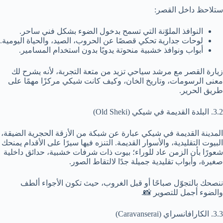
ستلاحظ داخل القصر:
النوافذ الملوّنة التي تسمح بدخول الضوء بشكل فني ساحر.
لوحات جدارية تحكي قصصًا عن الحروب، الصيد، والحياة اليومية.
أبواب ونوافذ خشبية منحوتة يدويًا بدون استخدام المسامير.
زيارة القصر مع مرشد سياحي تزيد من متعة التجربة، لأنه يشرح لك
معنى الرسومات، وتاريخ الخان، وكيف كانت شيكي مركزًا مهمًا على
طريق الحرير.
3.2. البلدة القديمة في شيكي (Old Sheki)
المدينة القديمة في شيكي عبارة عن شبكة من الأزقة الحجرية الضيقة،
البيوت التقليدية، والأسوار القديمة. التنزه فيها سيرًا على الأقدام يمنحك
شعورًا بأن الزمن عاد للوراء؛ بيوت ذات شرفات خشبية، حدائق داخلية
صغيرة، وأبواب تقليدية جميلة جدًا لالتقاط الصور.
ننصحك بالتجوّل صباحًا أو قبل الغروب، حيث تكون الأجواء ألطف
والضوء أجمل للتصوير 📸.
3.3. الكارافانسراي (Caravanserai)