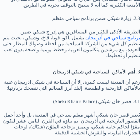
الأمتعة الكثيرة، كما أنه لا يسمح بالتوقف بحرية في الطريق.
2.3. زيارة شيكي ضمن برنامج سياحي منظم
الطريقة الأذكى للكثير من المسافرين هي إدراج شيكي ضمن
برنامج سياحي في أذربيجان
يشمل باكو، قوبا، قاخ، وشيكي، بحيث يتم
تنظيم كل شيء من الشركة السياحية من لحظة وصولك للمطار حتى
العودة، مع مرشدين يتكلمون العربية وخطط يومية واضحة بدون تعب
تنظيم أو تخطيط.
3. أهم الأماكن السياحية في شيكي اذربيجان
رغم أن المدينة ليست كبيرة، إلا أن السياحة في شيكي اذربيجان غنية
بالأماكن التاريخية والطبيعية. إليك أبرز المعالم التي ننصحك بزيارتها:
3.1. قصر خان شيكي (Sheki Khan’s Palace)
يُعتبر قصر خان شيكي أشهر معلم سياحي في المدينة، بل وأحد أجمل
القصور التاريخية في أذربيجان. تم بناؤه في القرن الثامن عشر ليكون
مقرًا لحاكم خانية شيكي، ويتميز بزجاجه الملوّن (شبّاك)، لوحات
الجدران الملونة، والنقوش الخشبية الدقيقة.