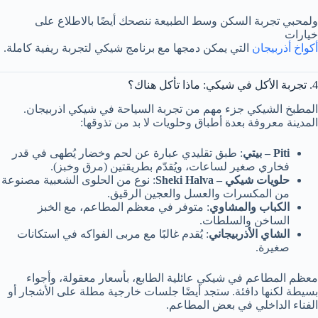
ولمحبي تجربة السكن وسط الطبيعة ننصحك أيضًا بالاطلاع على
خيارات
أكواخ أذربيجان
التي يمكن دمجها مع برنامج شيكي لتجربة ريفية كاملة.
4. تجربة الأكل في شيكي: ماذا تأكل هناك؟
المطبخ الشيكي جزء مهم من تجربة السياحة في شيكي اذربيجان.
المدينة معروفة بعدة أطباق وحلويات لا بد من تذوقها:
Piti – بيتي
: طبق تقليدي عبارة عن لحم وخضار يُطهى في قدر
فخاري صغير لساعات، ويُقدّم بطريقتين (مرق وخبز).
حلويات شيكي – Sheki Halva
: نوع من الحلوى الشعبية مصنوعة
من المكسرات والعسل والعجين الرقيق.
الكباب والمشاوي
: متوفر في معظم المطاعم، مع الخبز
الساخن والسلطات.
الشاي الأذربيجاني
: يُقدم غالبًا مع مربى الفواكه في استكانات
صغيرة.
معظم المطاعم في شيكي عائلية الطابع، بأسعار معقولة، وأجواء
بسيطة لكنها دافئة. ستجد أيضًا جلسات خارجية مطلة على الأشجار أو
الفناء الداخلي في بعض المطاعم.