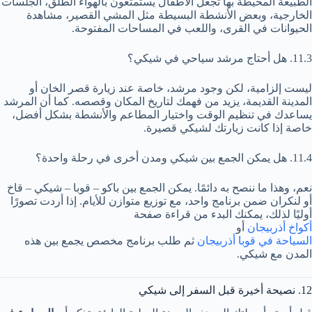
الطبيعة المحيطة بها تجعل الأطفال يستمتعون بالهواء الطلق، الجلسات
الخارجية، وبعض الأنشطة البسيطة مثل المشي القصير، مشاهدة
الحيوانات في القرى، واللعب في المساحات المفتوحة.
11.3. هل أحتاج مرشد سياحي في شيكي؟
ليست إلزامية، لكن وجود مرشد، خاصة عند زيارة قصر الخان أو
المدينة القديمة، يزيد من فهمك لتاريخ المكان وقصصه. كما أن المرشد
يساعدك في تنظيم الوقت واختيار المطاعم والأنشطة بشكل أفضل،
خاصة إذا كانت زيارتك لشيكي قصيرة.
11.4. هل يمكن الجمع بين شيكي ومدن أخرى في رحلة واحدة؟
نعم، وهذا ما ننصح به دائمًا. يمكن الجمع بين باكو – قوبا – شيكي – قاخ
أو لنكران ضمن برنامج واحد، مع توزيع متوازن للأيام. إذا أردت تصورًا
أوليًا لذلك، يمكنك البدء من قراءة صفحة
أكواخ أذربيجان
أو
السياحة في قوبا أذربيجان
ثم طلب برنامج مخصص يجمع بين هذه
المدن مع شيكي.
12. نصيحة أخيرة قبل السفر إلى شيكي