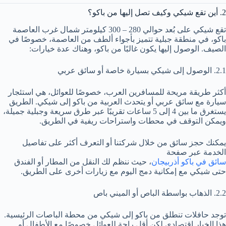
2. أين تقع شيكي وكيف تصل إليها من باكو؟
تقع شيكي على بُعد حوالي 280 – 300 كيلومتر شمال غرب العاصمة
باكو، في منطقة جبلية تتميز بأجواء ألطف من العاصمة، خصوصًا في
الصيف. الوصول إليها يكون غالبًا من باكو، وهناك عدة خيارات:
2.1. الوصول إلى شيكي بسيارة خاصة أو سائق عربي
أكثر طريقة مريحة للمسافرين العرب، خصوصًا للعوائل، هي استئجار
سيارة مع سائق عربي أو يتحدث العربية من باكو إلى شيكي. الطريق
يستغرق ما بين 4 إلى 5 ساعات تقريبًا عبر طرق سريعة وجبلية جميلة،
ويمكن التوقف في محطات واستراحات ريفية في الطريق.
يمكنك حجز سائق من خلال شركتنا أو التعرف أكثر على تفاصيل
الخدمة عبر صفحة
سائق في باكو أذربيجان
، حيث ننظم لك النقل من المطار أو الفندق
حتى شيكي مع إمكانية دمج اليوم مع زيارات أخرى على الطريق.
2.2. الذهاب بواسطة الباص أو الميني باص
توجد حافلات تنطلق من باكو إلى شيكي من محطة الباصات الرئيسية.
هذا الخيار اقتصادي لكن أقل راحة للعوائل خصوصًا مع الأطفال أو