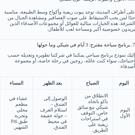
على أطراف المدينة، توجد بيوت ريفية وأكواخ وسط الطبيعة، مناسبة
جدًا لمن يحب الاستيقاظ على صوت العصافير ومشاهدة الجبال من
الشرفة. هذه الخيارات مثالية للعوائل أو مجموعات الأصدقاء الذين
يريدون خصوصية أكبر ومساحة لعب للأطفال.
7. برنامج سياحة مقترح: 3 أيام في شيكي وما حولها
إليك نموذج برنامج سياحي يمكننا في شركتنا تطويره وتعديله حسب
احتياجك، سواء كنت عائلة، زوجين في رحلة خاصة، أو مجموعة
أصدقاء:
اليوم
الصباح
بعد الظهر
المساء
الانطلاق من
الوصول إلى
عشاء في
باكو باتجاه
الفندق –
مطعم
شيكي مع سائق
اليوم
استلام الغرف
محلي
خاص، التوقف
الأول
– جولة خفيفة
وتجربة
في استراحات
في محيط
طبق Piti
ريفية على
الفندق.
الشهير.
الطريق.