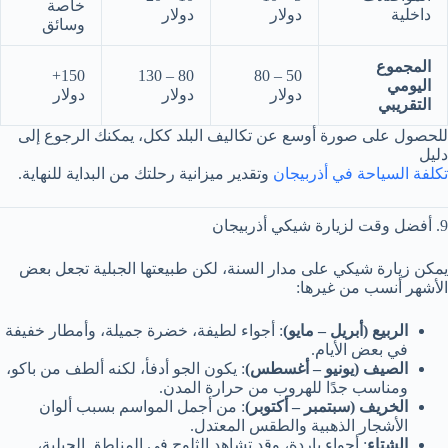
خاصة
داخلية
دولار
دولار
وسائق
المجموع
150+
80 – 130
50 – 80
اليومي
دولار
دولار
دولار
التقريبي
للحصول على صورة أوسع عن تكاليف البلد ككل، يمكنك الرجوع إلى
دليل
تكلفة السياحة في أذربيجان
وتقدير ميزانية رحلتك من البداية للنهاية.
9. أفضل وقت لزيارة شيكي أذربيجان
يمكن زيارة شيكي على مدار السنة، لكن طبيعتها الجبلية تجعل بعض
الأشهر أنسب من غيرها:
الربيع (أبريل – مايو)
: أجواء لطيفة، خضرة جميلة، وأمطار خفيفة
في بعض الأيام.
الصيف (يونيو – أغسطس)
: يكون الجو أدفأ، لكنه ألطف من باكو،
ومناسب جدًا للهروب من حرارة المدن.
الخريف (سبتمبر – أكتوبر)
: من أجمل المواسم بسبب ألوان
الأشجار الذهبية والطقس المعتدل.
الشتاء
: أجواء باردة، وقد تشاهد الثلوج في المناطق الجبلية،