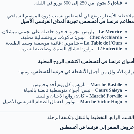
فنادق 5 نجوم
: من 250 إلى 500 يورو في الليلة.
ملاحظة: الأسعار ترتفع في أغسطس بسبب ذروة الموسم السياحي.
مطاعم فرنسا في أغسطس: تجربة المذاق الفرنسي الأصيل
Le Meurice
– باريس: تجربة فاخرة حاصلة على نجمتي ميشلان.
Chez Acchiardo
– نيس: مأكولات بروفنسالية محلية.
La Table de l’Ours
– شاموني: قائمة موسمية وسط الطبيعة.
L’Entrecôte
– تولوز: لعشاق الستيك وصلصته السرية.
أسواق فرنسا في أغسطس: اكتشف الروح المحلية
زيارة الأسواق من أجمل
الأنشطة في فرنسا أغسطس
، ومنها:
Marché Bastille
– باريس: كل يوم أحد وخميس.
Cours Saleya
– نيس: أجواء متوسطية نابضة بالحياة.
Marché Forville
– كان: روائع الأجبان والنبيذ.
Marché Victor Hugo
– تولوز: لعشاق الطعام الفرنسي الأصيل.
القسم الرابع: التخطيط والتنقل وتكلفة الرحلة
عروض السفر إلى فرنسا في أغسطس