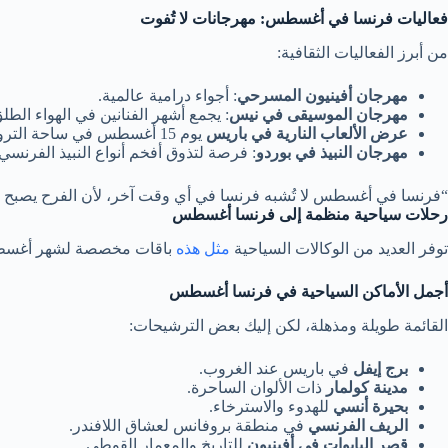
فعاليات فرنسا في أغسطس: مهرجانات لا تُفوت
من أبرز الفعاليات الثقافية:
مهرجان أفينيون المسرحي
: أجواء درامية عالمية.
مهرجان الموسيقى في نيس
: يجمع أشهر الفنانين في الهواء الطلق
عرض الألعاب النارية في باريس
يوم 15 أغسطس في ساحة التروكاديرو.
مهرجان النبيذ في بوردو
: فرصة لتذوق أفخم أنواع النبيذ الفرنسي.
“فرنسا في أغسطس لا تُشبه فرنسا في أي وقت آخر، لأن الفرح يصبح ثق
رحلات سياحية منظمة إلى فرنسا أغسطس
توفر العديد من الوكالات السياحية
مثل هذه
باقات مخصصة لشهر أغسطس تش
أجمل الأماكن السياحية في فرنسا أغسطس
القائمة طويلة ومذهلة، لكن إليك بعض الترشيحات:
برج إيفل
في باريس عند الغروب.
مدينة كولمار
ذات الألوان الساحرة.
بحيرة أنسي
للهدوء والاسترخاء.
الريف الفرنسي
في منطقة بروفانس لعشاق اللافندر.
قصر البابوات في أفينيون
للتاريخ والمعمار القوطي.