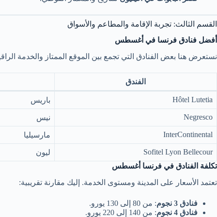
القسم الثالث: تجربة الإقامة والمطاعم والأسواق
أفضل فنادق فرنسا في أغسطس
نستعرض هنا بعض الفنادق التي تجمع بين الموقع الممتاز والخدمة الراقي
الفندق
Hôtel Lutetia
باريس
Negresco
نيس
InterContinental
مارسيليا
Sofitel Lyon Bellecour
ليون
تكلفة الفنادق في فرنسا أغسطس
تعتمد الأسعار على المدينة ومستوى الخدمة. إليك مقارنة تقريبية:
فنادق 3 نجوم
: من 80 إلى 130 يورو.
فنادق 4 نجوم
: من 140 إلى 220 يورو.