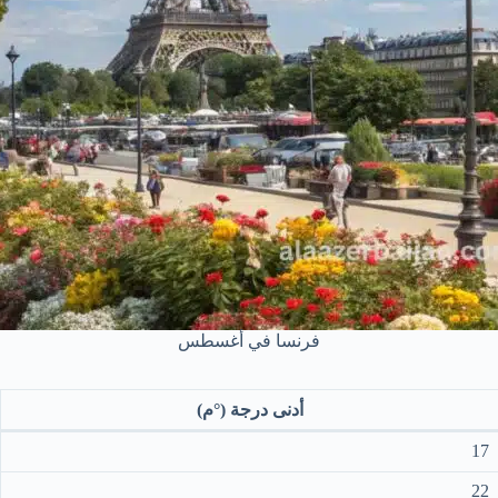
فرنسا في أغسطس
أدنى درجة (°م)
17
22