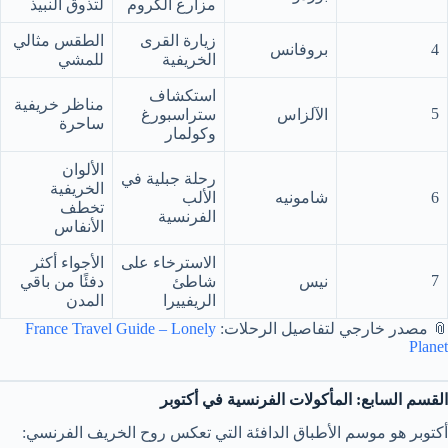
مزارع الكروم
لتذوق النبيذ
زيارة القرى
الطقس مثالي
4
بروفانس
الخريفية
للمشي
استكشاف
مناظر خريفية
5
الآلزاس
ستراسبورغ
ساحرة
وكولمار
الألوان
رحلة جبلية في
الخريفية
6
شامونيه
الألب
تخطف
الفرنسية
الأنفاس
الاسترخاء على
الأجواء أكثر
7
نيس
شاطئ
دفئًا من باقي
الريفييرا
المدن
📎 مصدر خارجي لتفاصيل الرحلات:
France Travel Guide – Lonely
Planet
القسم السابع: المأكولات الفرنسية في أكتوبر
أكتوبر هو موسم الأطباق الدافئة التي تعكس روح الخريف الفرنسي: