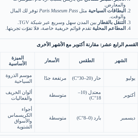
والمعارض.
البطاقات السياحية
مثل
Paris Museum Pass
توفر لك المال
والوقت.
التنقل بالقطار
بين المدن سهل وسريع عبر شبكة TGV.
المطاعم المحلية
تقدم قوائم خريفية خاصة، فلا تفوّت تجربتها.
القسم الرابع عشر: مقارنة أكتوبر مع الأشهر الأخرى
الميزة
الشهر
الطقس
الأسعار
الأساسية
موسم الذروة
يوليو
حار (20–30°C)
مرتفعة جدًا
السياحية
معتدل (10–
ألوان الخريف
أكتوبر
متوسطة
18°C)
والفعاليات
أجواء
الكريسماس
ديسمبر
بارد (0–8°C)
متوسطة
والأسواق
الشتوية