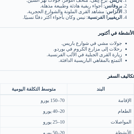
باريس
: برج إيفل، متحف اللوفر، جولات نهر السين.
بروفانس
: أجواء ريفية هادئة وطبيعة مذهلة.
الآلزاس
: مشاهد القرى الملونة والشوارع الحجرية.
الريفييرا الفرنسية
: نيس وكان بأجواء أكثر دفئًا نسبيًا.
الأنشطة في أكتوبر
جولات مشي في شوارع باريس.
رحلات إلى مزارع الكروم في بوردو.
زيارة القرى الجبلية في الألب الفرنسية.
التمتع بالمقاهي الباريسية الدافئة.
تكاليف السفر
البند
متوسط التكلفة اليومية
الإقامة
70–150 يورو
الطعام
20–40 يورو
المواصلات
10–25 يورو
الأنشطة
20–50 يورو