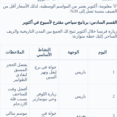
💡
معلومة
: أكتوبر يعتبر من المواسم الوسطية، لذلك الأسعار أقل من
الصيف بنسبة تصل إلى 30%.
القسم السادس: برنامج سياحي مقترح لأسبوع في أكتوبر
زيارة فرنسا خلال أكتوبر تتيح لك الجمع بين المدن التاريخية والريف
الساحر. إليك خطة متوازنة:
النشاط
اليوم
الوجهة
الملاحظات
الأساسي
يفضل الحجز
جولة في برج
المسبق
1
باريس
إيفل ونهر
لتفادي
السين
الطوابير
أفضل وقت
زيارة اللوفر
للمتاحف
2
باريس
وحي مونمارتر
بسبب قلة
الازدحام
جولة في
موسم مثالي
3
بوردو