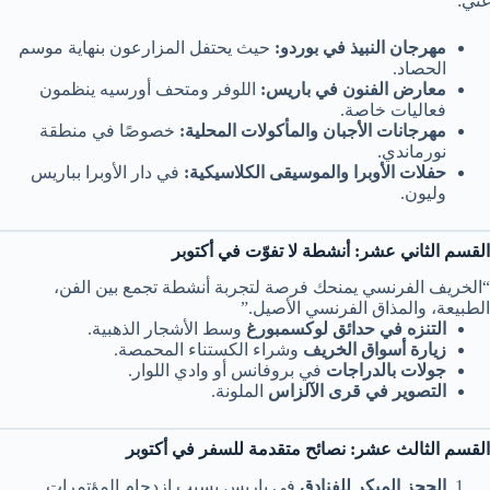
غني:
مهرجان النبيذ في بوردو:
حيث يحتفل المزارعون بنهاية موسم
الحصاد.
معارض الفنون في باريس:
اللوفر ومتحف أورسيه ينظمون
فعاليات خاصة.
مهرجانات الأجبان والمأكولات المحلية:
خصوصًا في منطقة
نورماندي.
حفلات الأوبرا والموسيقى الكلاسيكية:
في دار الأوبرا بباريس
وليون.
القسم الثاني عشر: أنشطة لا تفوّت في أكتوبر
“الخريف الفرنسي يمنحك فرصة لتجربة أنشطة تجمع بين الفن،
الطبيعة، والمذاق الفرنسي الأصيل.”
التنزه في حدائق لوكسمبورغ
وسط الأشجار الذهبية.
زيارة أسواق الخريف
وشراء الكستناء المحمصة.
جولات بالدراجات
في بروفانس أو وادي اللوار.
التصوير في قرى الآلزاس
الملونة.
القسم الثالث عشر: نصائح متقدمة للسفر في أكتوبر
الحجز المبكر للفنادق
في باريس بسبب ازدحام المؤتمرات