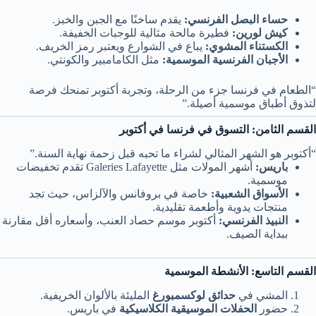
حساء البصل الفرنسي:
يقدم ساخنًا مع الجبن والخبز.
كيش لورين:
فطيرة مالحة مثالية للوجبات الخفيفة.
الكستناء المشوي:
يباع في الشوارع ويعتبر رمز الخريف.
الأجبان الفرنسية الموسمية:
مثل الكامامبير والكونتي.
“الطعام في فرنسا جزء من الرحلة، وتجربة أكتوبر تمنحك فرصة
لتذوق أطباق موسمية أصيلة.”
القسم الثامن: التسوق في فرنسا في أكتوبر
“أكتوبر هو الشهر المثالي لشراء ما تحبه قبل زحمة نهاية السنة.”
باريس:
أشهر المولات مثل Galeries Lafayette تقدم تخفيضات
موسمية.
الأسواق الشعبية:
خاصة في بروفانس والآلزاس، حيث تجد
منتجات يدوية وأطعمة تقليدية.
النبيذ الفرنسي:
أكتوبر موسم حصاد العنب، وأسعاره أقل مقارنة
ببداية الصيف.
القسم التاسع: الأنشطة الموسمية
المشي في
حدائق لوكسمبورغ
المليئة بالألوان الخريفية.
حضور
الحفلات الموسيقية الكلاسيكية
في باريس.