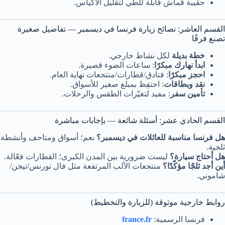
حقيبة قماش قابلة للطي لتقليل الأكياس.
القسم العاشر: نصائح زيارة فرنسا في ديسمبر — تفاصيل صغيرة
تصنع فرقًا
خطة بديلة
لكل نشاط خارجي.
ابدأ نهارك مبكرًا
: ساعات الضوء قصيرة.
احجز مبكرًا
: فنادق/قطارات/منتجعات نهاية العام.
نقد وبطاقات
: احتفِظ بمبلغ صغير للأسواق.
تأمين سفر
: مفيد لتغيّرات الطقس والرحلات.
القسم الحادي عشر: أسئلة شائعة — بإجابات مباشرة
هل فرنسا مناسبة للعائلات في ديسمبر؟
نعم؛ أسواق ومتاحف وأنشطة
ثلجية.
هل أحتاج سيارة؟
ليست ضرورية بين المدن الكبرى؛ القطارات فعّالة.
أين أجد ثلجًا مؤكّدًا؟
منتجعات الألب المرتفعة مثل فال تورنس/تيجن/
شاموني.
روابط خارجية موثوقة (للزيارة والتخطيط)
فرنسا الرسمية:
france.fr