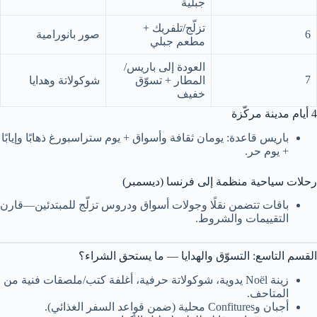
جبلية
تزلّج/تلفريك +
6
صور بانورامية
مطعم جبلي
العودة إلى باريس/
7
المطار + تسوّق
شوكولاتة وهدايا
خفيف
4 أيام مدينة مركّزة
باريس قاعدة: يومان ثقافة وأسواق + يوم ستراسبورغ ذهابًا وإيابًا
+ يوم حر.
رحلات سياحية منظمة إلى فرنسا (ديسمبر)
باقات تتضمن نقلًا وجولات أسواق ودروس تزلّج للمبتدئين—قارن
التقييمات والشروط.
القسم التاسع: التسوّق والهدايا — ما يستحق الشراء؟
زينة Noël يدوية، شوكولاتة حرفية، أغلفة كتب/ملصقات فنية من
المتاحف.
أجبان وConfitures محلية (ضمن قواعد السفر الغذائي).