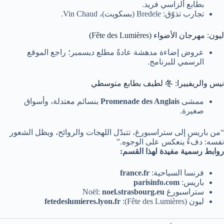
بطابع ألزاسي فريد.
تجارب تذوّق: Bredele (بسكويت)، Vin Chaud.
ليون: مهرجان الأضواء (Fête des Lumières)
عروض إضاءة مدهشة عادةً مطلع ديسمبر؛ راجع الموقع
الرسمي للبرنامج.
نيس والريفييرا: 冬 لطيف بطابع متوسطي
ممشى
Promenade des Anglais
بنسائم معتدلة، وأسواق
صغيرة.
“من باريس إلى ستراسبورغ، تتبدّل اللهجات والروائح، ويظل الشعور
نفسه: دفءٌ ينعكس على الوجوه.”
روابط رسمية مفيدة لهذا القسم:
فرنسا السياحية:
france.fr
باريس:
parisinfo.com
ستراسبورغ Noël:
noel.strasbourg.eu
ليون (Fête des Lumières):
fetedeslumieres.lyon.fr