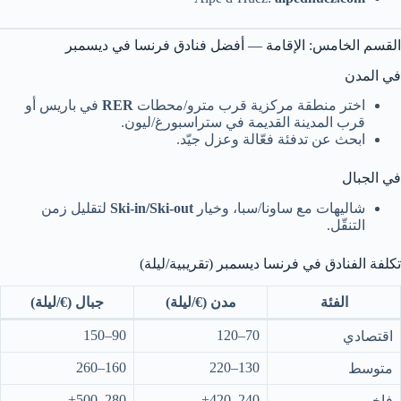
القسم الخامس: الإقامة — أفضل فنادق فرنسا في ديسمبر
في المدن
اختر منطقة مركزية قرب مترو/محطات
RER
في باريس أو
قرب المدينة القديمة في ستراسبورغ/ليون.
ابحث عن تدفئة فعّالة وعزل جيّد.
في الجبال
شاليهات مع ساونا/سبا، وخيار
Ski-in/Ski-out
لتقليل زمن
التنقّل.
تكلفة الفنادق في فرنسا ديسمبر (تقريبية/ليلة)
الفئة
مدن (€/ليلة)
جبال (€/ليلة)
90–150
70–120
اقتصادي
160–260
130–220
متوسط
280–500+
240–420+
فاخر