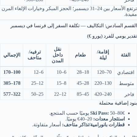
ترتفع الأسعار بين 24–31 ديسمبر؛ الحجز المبكر وخيارات الإلغاء المرن
مفيدة.
القسم السادس: التكاليف — تكلفة السفر إلى فرنسا في ديسمبر
تقدير يومي للفرد (يورو €)
نقل
إقامة/
ترفيه/
الفئة
طعام
داخل
الإجمالي
ليلة
متاحف
المدن
100–170
6–12
6–10
18–28
70–120
اقتصادي
178–305
12–25
8–15
28–45
130–220
متوسط
322–577
25–50
12–22
45–85
240–420
فاخر
بنود إضافية محتملة
50–80€ يوميًا حسب المنتجع.
Ski Pass:
استئجار معدات:
20–40€ يوميًا.
قطارات بانورامية/تذاكر متاحف:
أسعار متفاوتة.