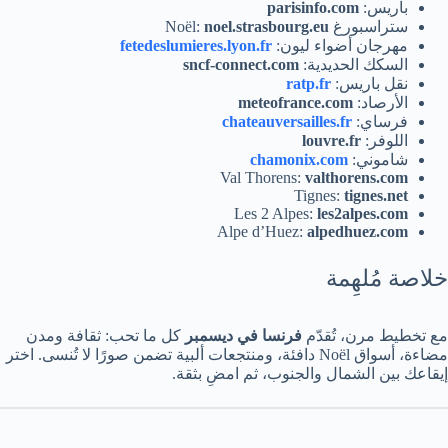
باريس:
parisinfo.com
ستراسبورغ Noël:
noel.strasbourg.eu
مهرجان أضواء ليون:
fetedeslumieres.lyon.fr
السكك الحديدية:
sncf-connect.com
نقل باريس:
ratp.fr
الأرصاد:
meteofrance.com
فرساي:
chateauversailles.fr
اللوفر:
louvre.fr
شاموني:
chamonix.com
Val Thorens:
valthorens.com
Tignes:
tignes.net
Les 2 Alpes:
les2alpes.com
Alpe d’Huez:
alpedhuez.com
خلاصة مُلهِمة
مع تخطيط مرن، تُقدّم
فرنسا في ديسمبر
كل ما تحب: ثقافة ومدن
مضاءة، أسواق Noël دافئة، ومنتجعات ألبية تضمن صورًا لا تُنسى. اختر
إيقاعك بين الشمال والجنوب، ثم امضِ بثقة.