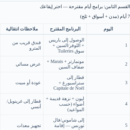
القسم الثامن: برامج أيام مقترحة — اختر إيقاعك
7 أيام (مدن + أسواق + ثلج)
اليوم
البرنامج المقترح
ملاحظات انتقالية
الوصول إلى باريس
فندق قريب من
1
+ اللوفر/السين +
المترو
سوق Tuileries
مونمارتر + Marais +
2
عرض مسائي
ضفاف السين
قطار إلى
3
عودة أو مبيت
ستراسبورغ +
Capitale de Noël
ليون + نزهة قديمة +
قطار إلى غرينوبل/
4
أضواء (حسب
أنسي
المواعيد)
إلى شاموني/فال
5
تورنس — إقامة
تجهيز معدات