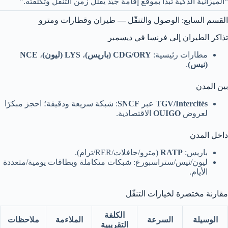
“الميزانية الذكية تبدأ بموقع إقامة جيّد يقلّل زمن التنقّل وتكلفته.”
القسم السابع: الوصول والتنقّل — طيران وقطارات ومترو
تذاكر الطيران إلى فرنسا في ديسمبر
مطارات رئيسية:
CDG/ORY (باريس)
،
LYS (ليون)
،
NCE
(نيس)
.
بين المدن
TGV/Intercités
عبر
SNCF
: شبكة سريعة ودقيقة؛ احجز مبكرًا
لعروض
OUIGO
الاقتصادية.
داخل المدن
باريس:
RATP
(مترو/حافلات/RER/ترام).
ليون/نيس/ستراسبورغ: شبكات متكاملة وبطاقات يومية/متعددة
الأيام.
مقارنة مختصرة لخيارات التنقّل
الكلفة
الوسيلة
السرعة
الملاءمة
ملاحظات
التقريبية