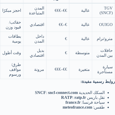
TGV
المدن
عالية
€€–€€€
احجز مبكرًا
(SNCF)
المتباعدة
حقائب/
OUIGO
عالية
€–€€
اقتصادي
قيود وزن
داخل
بطاقات
مترو/ترام
عالية
€
المدن
يومية
حافلات
بديل
متوسطة
€
وقت أطول
بين المدن
اقتصادي
طرق/
سيارة
€€–€€€
متغيرة
مرونة
مواقف
مستأجرة
ورسوم
روابط رسمية مفيدة:
السكك الحديدية
sncf-connect.com
:
SNCF
نقل باريس
ratp.fr
:
RATP
سياحة فرنسا:
france.fr
طقس:
meteofrance.com