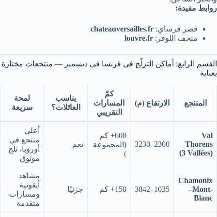
روابط مفيدة:
قصر فرساي:
chateauversailles.fr
متحف اللوفر:
louvre.fr
القسم الرابع: أماكن التزلّج في فرنسا في ديسمبر — منتجعات مختارة
بعناية
كمّ
يناسب
لمحة
المنتجع
الارتفاع (م)
المسارات
العائلات؟
سريعة
التقريبي
أعلى
Val
600+ كم
منتجع في
Thorens
2300–3230
نعم
(المجموعة
أوروبا، ثلج
(3 Vallées)
)
موثوق
مشاهد
Chamonix
أيقونية
–Mont-
1035–3842
150+ كم
جزئيًا
ومسارات
Blanc
متقدمة