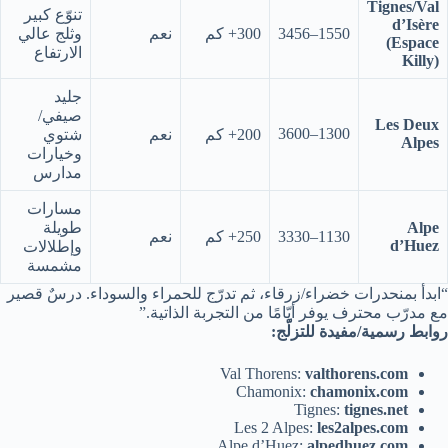
Tignes/Val
تنوّع كبير
d’Isère
1550–3456
300+ كم
نعم
وثلج عالي
(Espace
الارتفاع
Killy)
جليد
صيفي/
Les Deux
1300–3600
200+ كم
نعم
شتوي
Alpes
وخيارات
مدارس
مسارات
Alpe
طويلة
1130–3330
250+ كم
نعم
d’Huez
وإطلالات
مشمسة
“ابدأ بمنحدرات خضراء/زرقاء، ثم تدرّج للحمراء والسوداء. درسٌ قصير
مع مدرّب محترف يوفر أيّامًا من التجربة الذاتية.”
روابط رسمية/مفيدة للتزلّج:
Val Thorens:
valthorens.com
Chamonix:
chamonix.com
Tignes:
tignes.net
Les 2 Alpes:
les2alpes.com
Alpe d’Huez:
alpedhuez.com