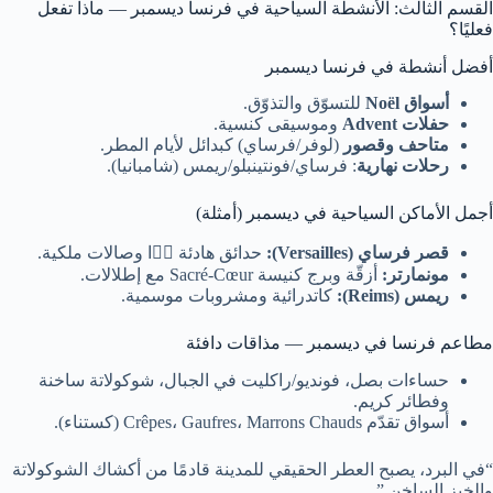
القسم الثالث: الأنشطة السياحية في فرنسا ديسمبر — ماذا تفعل
فعليًا؟
أفضل أنشطة في فرنسا ديسمبر
أسواق Noël
للتسوّق والتذوّق.
حفلات Advent
وموسيقى كنسية.
متاحف وقصور
(لوفر/فرساي) كبدائل لأيام المطر.
رحلات نهارية
: فرساي/فونتينبلو/ريمس (شامبانيا).
أجمل الأماكن السياحية في ديسمبر (أمثلة)
قصر فرساي (Versailles):
حدائق هادئة 冬ًا وصالات ملكية.
مونمارتر:
أزقّة وبرج كنيسة Sacré-Cœur مع إطلالات.
ريمس (Reims):
كاتدرائية ومشروبات موسمية.
مطاعم فرنسا في ديسمبر — مذاقات دافئة
حساءات بصل، فونديو/راكليت في الجبال، شوكولاتة ساخنة
وفطائر كريم.
أسواق تقدّم Crêpes، Gaufres، Marrons Chauds (كستناء).
“في البرد، يصبح العطر الحقيقي للمدينة قادمًا من أكشاك الشوكولاتة
والخبز الساخن.”