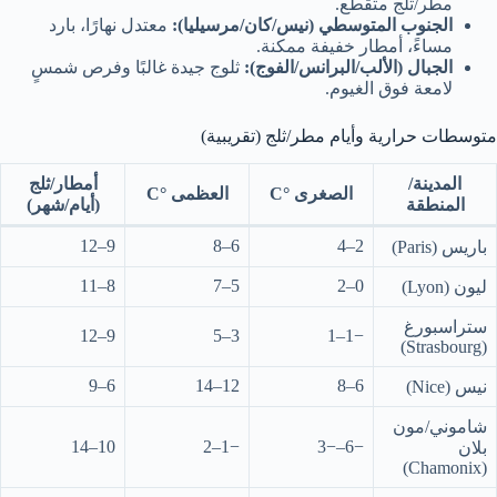
مطر/ثلج متقطّع.
الجنوب المتوسطي (نيس/كان/مرسيليا):
معتدل نهارًا، بارد
مساءً، أمطار خفيفة ممكنة.
الجبال (الألب/البرانس/الفوج):
ثلوج جيدة غالبًا وفرص شمسٍ
لامعة فوق الغيوم.
متوسطات حرارية وأيام مطر/ثلج (تقريبية)
المدينة/
أمطار/ثلج
الصغرى °C
العظمى °C
المنطقة
(أيام/شهر)
9–12
6–8
2–4
باريس (Paris)
8–11
5–7
0–2
ليون (Lyon)
ستراسبورغ
9–12
3–5
−1–1
(Strasbourg)
6–9
12–14
6–8
نيس (Nice)
شاموني/مون
10–14
−1–2
−6–−3
بلان
(Chamonix)