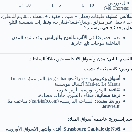
فال تورنس
10–14
−5–−1
−10–−6
(Val Thorens)
ملابس عملية:
طبقات (قطن + صوف خفيف + معطف مقاوم للمطر)،
حذاء بنعل غير منزلق، وشاح/قبعة/قفازات، ونظارات شمسية للثلج.
هل يوجد ثلج في ديسمبر؟
نعم، خصوصًا في
الألب
و
الفوج
و
البرانس
، وقد تشهد المدن
الداخلية موجات ثلج عابرة.
القسم الثاني: مدن وأسواق Noël — حين تتلألأ الساحات
باريس: كلاسيكية لا تشيب
أسواق وعروض:
Champs-Élysées (وفق الموسم)، Tuileries
Market، Le Marais أكشاك موسمية.
ثقافة:
اللوفر، أورسيه، أوبرا غارنييه.
نزهة مسائية:
ضفاف السين، جادات مضاءة.
روابط مفيدة:
السياحة الباريسية (parisinfo.com)؛ متاحف مثل
.
louvre.fr
ستراسبورغ: عاصمة أسواق الميلاد
Strasbourg Capitale de Noël
: أقدم وأشهر الأسواق الأوروبية