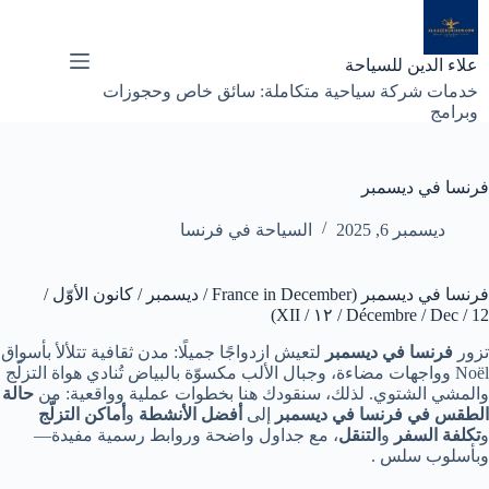
لتجاوز
لى
لمحتوى
علاء الدين للسياحة
خدمات شركة سياحية متكاملة: سائق خاص وحجوزات
وبرامج
فرنسا في ديسمبر
ديسمبر 6, 2025
السياحة في فرنسا
فرنسا في ديسمبر (France in December / ديسمبر / كانون الأوّل /
Décembre / Dec / 12 / ١٢ / XII)
تزور
فرنسا في ديسمبر
لتعيش ازدواجًا جميلًا: مدن ثقافية تتلألأ بأسواق
Noël وواجهات مضاءة، وجبال الألب مكسوّة بالبياض تُنادي هواة التزلّج
والمشي الشتوي. لذلك، سنقودك هنا بخطوات عملية وواقعية: من
حالة
الطقس في فرنسا في ديسمبر
إلى
أفضل الأنشطة
و
أماكن التزلّج
و
تكلفة السفر
و
التنقل
، مع جداول واضحة وروابط رسمية مفيدة—
وبأسلوب سلس .