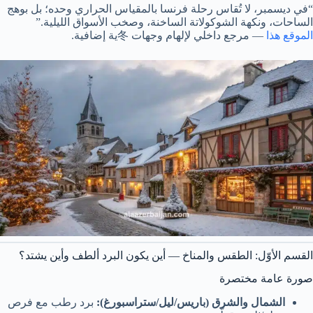
“في ديسمبر، لا تُقاس رحلة فرنسا بالمقياس الحراري وحده؛ بل بوهج
الساحات، ونكهة الشوكولاتة الساخنة، وصخب الأسواق الليلية.”
الموقع هذا
— مرجع داخلي لإلهام وجهات 冬ية إضافية.
القسم الأوّل: الطقس والمناخ — أين يكون البرد ألطف وأين يشتد؟
صورة عامة مختصرة
الشمال والشرق (باريس/ليل/ستراسبورغ):
برد رطب مع فرص