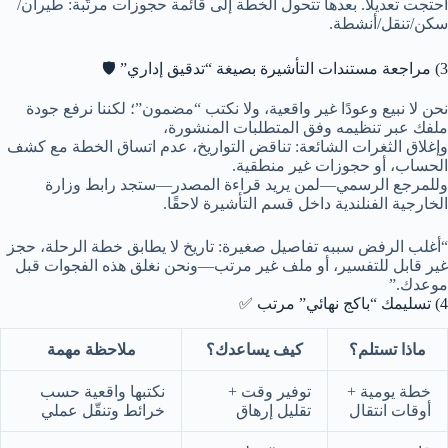
احتجت تعديلًا. بعدها تتحول الخطة إلى قائمة حجوزات مرتّبة: طيران/
سكن/تنقل/أنشطة.
3) مراجعة مستندات التأشيرة بصيغة “تدقيق إداري” 🛡️
نحن لا نبيع وعودًا غير واقعية، ولا نكتب “مضمون”؛ لكننا نرفع جودة
ملفك عبر تنظيمه وفق المتطلبات المنشورة،
وإغلاق الثغرات الشائعة: تناقض التواريخ، عدم اتساق الخطة مع كشف
الحساب، أو حجوزات غير منطقية.
وللمرجع الرسمي—لمن يريد قراءة المصدر—ستجد رابط وزارة
الخارجية الفنلندية داخل قسم التأشيرة لاحقًا.
“أغلب الرفض سببه تفاصيل صغيرة: تاريخ لا يطابق خطة الرحلة، حجز
غير قابل للتفسير، أو ملف غير مرتب—ونحن نغلق هذه الفجوات قبل
موعدك.”
4) تسليمك “باكج نهائي” مرتب ✅
ماذا تستلم؟
كيف يساعدك؟
ملاحظة مهمة
خطة يومية +
توفير وقت +
نكتبها واقعية حسب
أوقات انتقال
تقليل إرهاق
خرائط وتنقّل عملي