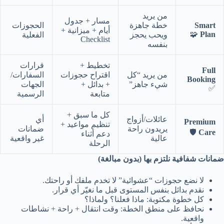
من يريد
مسار + جدول
Smart
خطة جاهزة
الحجوزات
أيام + ميزانية +
🧩
Plan
ويحب يحجز
الفعلية
Checklist
بنفسه
تخطيط +
قرارات
Full
من يريد “كل
اقتراح حجوزات
السفارات/
Booking
شيء جاهز”
+ بدائل +
الجهات
✅
متابعة
الرسمية
كل ما سبق +
عائلات/أزواج
أي
Premium
تنظيم مواعيد +
يريدون راحة
ضمانات
🛡️
Care
دعم أثناء
عالية
غير واقعية
الرحلة
ضمانات شفافية نلتزم بها (بدون مبالغة)
لا نضع حجوزات “عشوائية” لا تخدم ملفك أو راحتك.
نقدم بدائل بنفس المستوى قبل ما نغيّر أي قرار.
كل خطوة مكتوبة: ماذا فعلنا؟ ولماذا؟
نحافظ على منطق الخطة: وقت انتقال + راحة + نشاطات
واقعية.