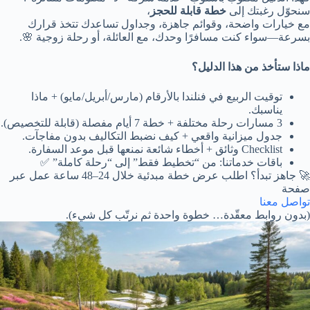
سنحوّل رغبتك إلى
خطة قابلة للحجز
،
مع خيارات واضحة، وقوائم جاهزة، وجداول تساعدك تتخذ قرارك
بسرعة—سواء كنت مسافرًا وحدك، مع العائلة، أو رحلة زوجية 🌸.
ماذا ستأخذ من هذا الدليل؟
توقيت الربيع في فنلندا بالأرقام (مارس/أبريل/مايو) + ماذا
يناسبك.
3 مسارات رحلة مختلفة + خطة 7 أيام مفصلة (قابلة للتخصيص).
جدول ميزانية واقعي + كيف نضبط التكاليف بدون مفاجآت.
Checklist وثائق + أخطاء شائعة نمنعها قبل موعد السفارة.
باقات خدماتنا: من “تخطيط فقط” إلى “رحلة كاملة” ✅
🚀 جاهز تبدأ؟ اطلب عرض خطة مبدئية خلال 24–48 ساعة عمل عبر
صفحة
تواصل معنا
(بدون روابط معقّدة… خطوة واحدة ثم نرتّب كل شيء).