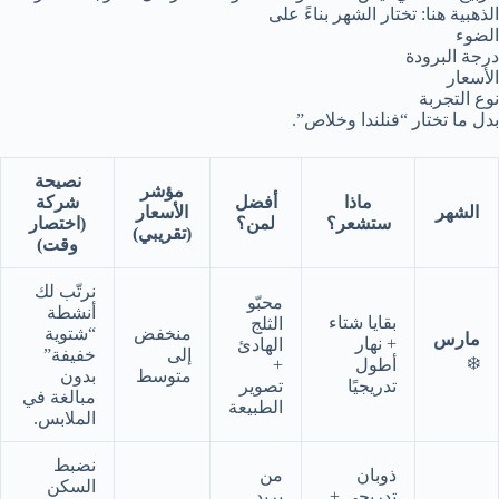
الذهبية هنا: تختار الشهر بناءً على
الضوء
درجة البرودة
الأسعار
نوع التجربة
بدل ما تختار “فنلندا وخلاص”.
نصيحة
مؤشر
ماذا
أفضل
شركة
الشهر
الأسعار
ستشعر؟
لمن؟
(اختصار
(تقريبي)
وقت)
نرتّب لك
محبّو
أنشطة
بقايا شتاء
الثلج
منخفض
“شتوية
مارس
+ نهار
الهادئ
إلى
خفيفة”
❄️
أطول
+
متوسط
بدون
تدريجيًا
تصوير
مبالغة في
الطبيعة
الملابس.
نضبط
ذوبان
من
السكن
تدريجي +
يريد