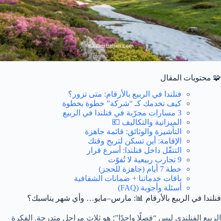
🧩 محتويات المقال
فنلندا في الربيع بالأرقام: متى تزور؟
كيف نخدمك كـ “شركة” خطوة بخطوة
3 مسارات مجرّبة في فنلندا في الربيع
الميزانية والتكاليف 💶
التأشيرة والوثائق: قائمة جاهزة
الإقامة: أين تسكن لتربح وقتك
التنقّل داخل فنلندا: أسرع قرار
9 تجارب ربيعية لا تُفوّت
خطة 7 أيام (جاهزة للحجز)
باقات خدماتنا + ضمانات الشفافية
أسئلة وأجوبة (FAQ)
فنلندا في الربيع بالأرقام 📊: مارس–مايو… وأي شهر يناسبك؟
الربيع الفنلندي ليس “فصلًا واحدًا”؛ هو ثلاث مراحل متدرجة. الفكرة