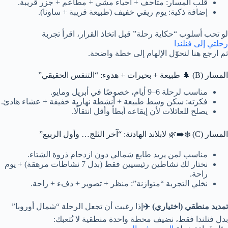
قلب المسار: متاحف + أحياء مشي + مطاعم + جزر قريبة.
إضافة ذكية: يوم ريفي خفيف (طبيعة قريبة + ساونا).
لو تحب أسلوب “حكاية رحلة” قبل اتخاذ القرار، اقرأ تجربة
رحلتي إلى فنلندا
ثم ارجع هنا لنحوّل الإلهام إلى خطة واضحة.
المسار (B) 🌲 طبيعة + بحيرات + هدوء: “التنفس الحقيقي”
مناسب لرحلة 6–9 أيام، خصوصًا في أبريل ومايو.
فكرته: سكن وسط طبيعة + أنشطة نهارية خفيفة + عشاء هادئ.
يصلح للعائلات لأن إيقاعه أبطأ وأقل انتقالًا.
المسار (C) ❄️➡️🌿 لابلاند الهادئة: “آخر الثلج… وأول الربيع”
مناسب لمن يريد طابع شمالي دون ازدحام ذروة الشتاء.
نختار لك نشاطين رئيسيين فقط (بدل 7 نشاطات مرهقة) + يوم
راحة.
نخلي التجربة “متوازنة”: منظر + تصوير + دفء + راحة.
تمديد منطقي (اختياري) ✈️
إذا رغبت أن تجعل الرحلة “شمال أوروبا”
بدل فنلندا فقط، نضيف محطة واحدة منطقية لا تُتعبك: