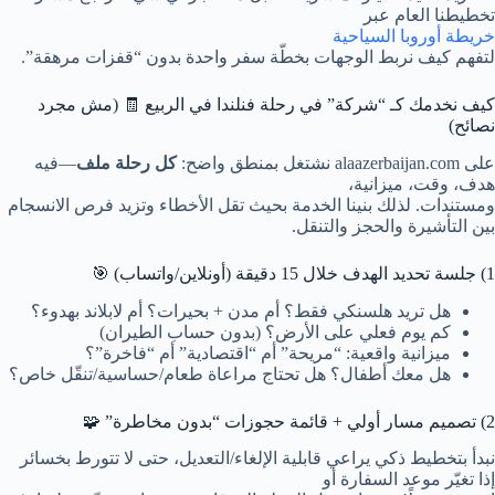
تخطيطنا العام عبر
خريطة أوروبا السياحية
لتفهم كيف نربط الوجهات بخطّة سفر واحدة بدون “قفزات مرهقة”.
كيف نخدمك كـ “شركة” في رحلة فنلندا في الربيع 🧾 (مش مجرد
نصائح)
على alaazerbaijan.com نشتغل بمنطق واضح:
كل رحلة ملف
—فيه
هدف، وقت، ميزانية،
ومستندات. لذلك بنينا الخدمة بحيث تقل الأخطاء وتزيد فرص الانسجام
بين التأشيرة والحجز والتنقل.
1) جلسة تحديد الهدف خلال 15 دقيقة (أونلاين/واتساب) 🎯
هل تريد هلسنكي فقط؟ أم مدن + بحيرات؟ أم لابلاند بهدوء؟
كم يوم فعلي على الأرض؟ (بدون حساب الطيران)
ميزانية واقعية: “مريحة” أم “اقتصادية” أم “فاخرة”؟
هل معك أطفال؟ هل تحتاج مراعاة طعام/حساسية/تنقّل خاص؟
2) تصميم مسار أولي + قائمة حجوزات “بدون مخاطرة” 🧩
نبدأ بتخطيط ذكي يراعي قابلية الإلغاء/التعديل، حتى لا تتورط بخسائر
إذا تغيّر موعد السفارة أو