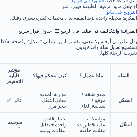
مثل قراءة خطة
السويد في الربيع
أو جعل مايو “ترقية” لطبيعة فيورد عبر
النرويج في مايو
.
الفكرة: محطة واحدة تزيد القيمة بدل محطات كثيرة تسرق وقتك.
الميزانية والتكاليف في فنلندا في الربيع 💶: جدول قرار سريع
بدل ما نرمي أرقام بلا معنى، نقسم الميزانية إلى “سلال” واضحة. هكذا
تستطيع تعديل سلة واحدة بدون
تخريب الرحلة كلها.
مؤشر
السلة
ماذا تشمل؟
كيف نتحكم فيها؟
قابلية
التخفيض
فندق/شقة +
موازنة الموقع
السكن
موقع +
مقابل التنقّل +
عالي ✅
سياسة إلغاء
حجز مرن
مواصلات
اختيار قاعدة
متوسط
التنقّل
عامة/قطارات/
واحدة + تقليل
✅
تنقلات خاصة
انتقالات يومية