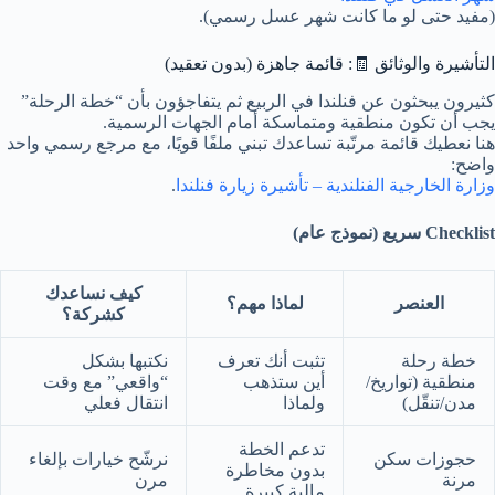
(مفيد حتى لو ما كانت شهر عسل رسمي).
التأشيرة والوثائق 🧾: قائمة جاهزة (بدون تعقيد)
كثيرون يبحثون عن فنلندا في الربيع ثم يتفاجؤون بأن “خطة الرحلة”
يجب أن تكون منطقية ومتماسكة أمام الجهات الرسمية.
هنا نعطيك قائمة مرتّبة تساعدك تبني ملفًا قويًا، مع مرجع رسمي واحد
واضح:
وزارة الخارجية الفنلندية – تأشيرة زيارة فنلندا
.
Checklist سريع (نموذج عام)
كيف نساعدك
العنصر
لماذا مهم؟
كشركة؟
خطة رحلة
تثبت أنك تعرف
نكتبها بشكل
منطقية (تواريخ/
أين ستذهب
“واقعي” مع وقت
مدن/تنقّل)
ولماذا
انتقال فعلي
تدعم الخطة
حجوزات سكن
نرشّح خيارات بإلغاء
بدون مخاطرة
مرنة
مرن
مالية كبيرة