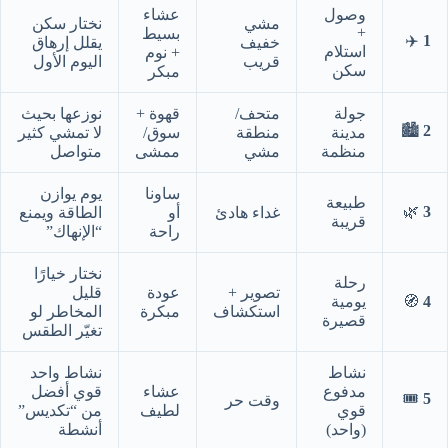
وصول
عشاء
مشي
نختار سكن
+
بسيط
✈️
1
خفيف
يقلل إرهاق
استلام
+ نوم
قريب
اليوم الأول
سكن
مبكر
جولة
متحف/
قهوة +
نوزعها بحيث
🏙️
2
مدينة
منطقة
سوق/
لا تمشي كثير
منظمة
مشي
ممشى
متواصل
ساونا
يوم يوازن
طبيعة
🌿
3
غداء هادئ
أو
الطاقة ويمنع
قريبة
راحة
“الإنهاك”
نختار خيارًا
رحلة
تصوير +
عودة
قليل
4
🧭
يومية
استكشاف
مبكرة
المخاطر لو
قصيرة
تغيّر الطقس
نشاط
نشاط واحد
مدفوع
عشاء
قوي أفضل
🎟️
5
وقت حر
قوي
لطيف
من “تكديس”
(واحد)
أنشطة