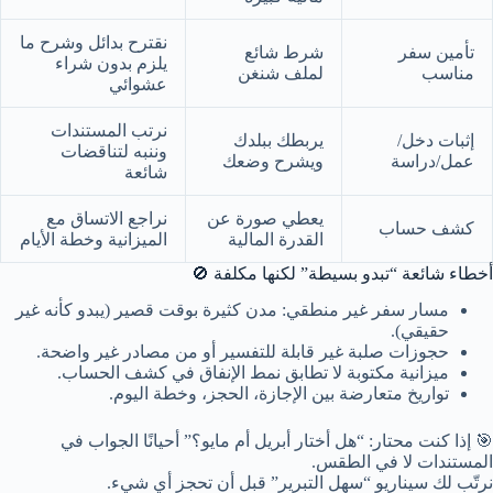
نقترح بدائل وشرح ما
تأمين سفر
شرط شائع
يلزم بدون شراء
مناسب
لملف شنغن
عشوائي
نرتب المستندات
إثبات دخل/
يربطك ببلدك
وننبه لتناقضات
عمل/دراسة
ويشرح وضعك
شائعة
يعطي صورة عن
نراجع الاتساق مع
كشف حساب
القدرة المالية
الميزانية وخطة الأيام
أخطاء شائعة “تبدو بسيطة” لكنها مكلفة 🚫
مسار سفر غير منطقي: مدن كثيرة بوقت قصير (يبدو كأنه غير
حقيقي).
حجوزات صلبة غير قابلة للتفسير أو من مصادر غير واضحة.
ميزانية مكتوبة لا تطابق نمط الإنفاق في كشف الحساب.
تواريخ متعارضة بين الإجازة، الحجز، وخطة اليوم.
🎯 إذا كنت محتار: “هل أختار أبريل أم مايو؟” أحيانًا الجواب في
المستندات لا في الطقس.
نرتّب لك سيناريو “سهل التبرير” قبل أن تحجز أي شيء.