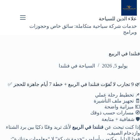
لتجاوز
لى
لمحتوى
علاء الدين للسياحة
خدمات شركة سياحية متكاملة: سائق خاص وحجوزات
وبرامج
فنلندا في الربيع
يوليو 5, 2026
السياحة في فنلندا
🌿 9 تجارب لا تُفوّت فنلندا في الربيع + خطة 7 أيام جاهزة للحجز ✅
📌 تخطيط رحلة عملي
🧾 تجهيز ملف التأشيرة
💶 ميزانية واضحة
🧭 مسارات حسب ذوقك
🛡️ شفافية + متابعة
إذا كنت تبحث عن
فنلندا في الربيع
لأنك تريد وقتًا ذكيًا بين برد الشتاء
وازدحام الصيف،
فهذا الدليل مكتوب بأسلوب “خدمة شركة” لا “معلومات متناثرة”: