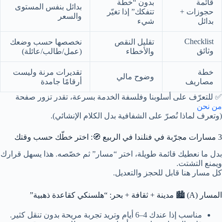
قائمة
بدون “خطة
بدائل بنفس المستوى
حجوزات +
تتفكك” إذا تغيّر
والسعر
بدائل
شيء
Checklist
تقليل النقص
نخصصها حسب وضعك
وثائق
والأخطاء
(عمل/طالب/عائلة)
خطة
تقديرات مرنة وليست
وضوح مالي
مصاريف
أرقامًا جامدة
✅ للتعرّف على أسلوبنا وفلسفة الخدمة بسرعة، تقدر تزور صفحة
من نحن
(وتعرف لماذا نُصرّ على الشفافية بدل الكلام الإنشائي).
3 مسارات مجرّبة في فنلندا في الربيع 🧭: اختر خطّك حسب وقتك
بدل ما نعطيك قائمة طويلة، اختر “مسار” ثم خصّصه. هذا يسهل قرارك
ويمنع التشتت.
كل مسار هنا قابل للحجز والتعديل.
المسار (A) 🏙️ مدينة + ثقافة + بحر: “هلسنكي كقاعدة ذهبية”
مناسب إذا عندك 4–6 أيام وتريد تجربة مريحة بدون تنقل كثير.