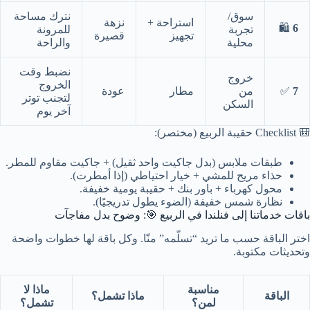
سوق/
نترك مساحة
استراحة +
نزهة
🛍️
6
تجربة
للمرونة
تجهيز
قصيرة
محلية
والراحة
نضبط وقت
خروج
الخروج
7
✅
من
مطار
عودة
لتجنب توتر
السكن
آخر يوم
🎒 Checklist حقيبة الربيع (مختصر):
طبقات ملابس (بدل جاكيت واحد ثقيل) + جاكيت مقاوم للمطر.
حذاء مريح للمشي + خيار احتياطي (إذا أمطرت).
محول كهرباء + باور بنك + حقيبة يومية خفيفة.
نظارة شمس خفيفة (الضوء يطول تدريجيًا).
باقات خدماتنا إلى فنلندا في الربيع 🎯: وضوح بدل مفاجآت
اختر الباقة حسب ما تريد “تسلّمه” منّا. وكل باقة لها خطوات واضحة
وتحديثات مكتوبة.
مناسبة
ماذا لا
الباقة
ماذا تشمل؟
لمن؟
تشمل؟