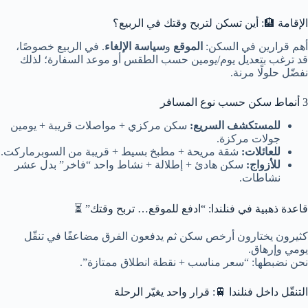
الإقامة 🏨: أين تسكن لتربح وقتك في الربيع؟
أهم قرارين في السكن:
الموقع
و
سياسة الإلغاء
. في الربيع خصوصًا،
قد ترغب بتعديل يوم/يومين حسب الطقس أو موعد السفارة؛ لذلك
نفضّل حلولًا مرنة.
3 أنماط سكن حسب نوع المسافر
للمستكشف السريع:
سكن مركزي + مواصلات قريبة + يومين
جولات مركزة.
للعائلات:
شقة مريحة + مطبخ بسيط + قريبة من السوبرماركت.
للأزواج:
سكن هادئ + إطلالة + نشاط واحد “فاخر” بدل عشر
نشاطات.
قاعدة ذهبية في فنلندا: “ادفع للموقع… تربح وقتك” ⏳
كثيرون يختارون أرخص سكن ثم يدفعون الفرق مضاعفًا في تنقّل
يومي وإرهاق.
نحن نضبطها: “سعر مناسب + نقطة انطلاق ممتازة”.
التنقّل داخل فنلندا 🚆: قرار واحد يغيّر الرحلة