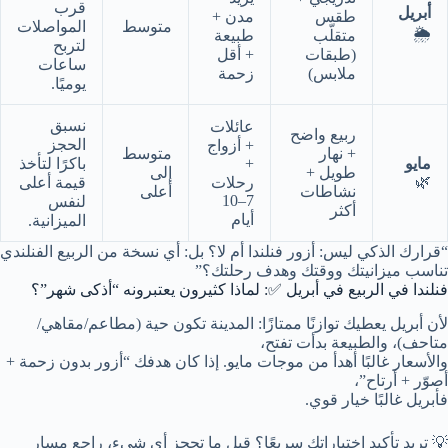
قرب
أبريل
طقس
مدن +
متوسط
المواصلات
🌦️
متقلّب
طبيعة
لتربح
(طبقات
+ أقل
ساعات
ملابس)
زحمة
يوميًا.
نسبق
عائلات
ربيع واضح
الحجز
+ أزواج
+ نهار
متوسط
مايو
+
باكرًا لتأخذ
طويل +
إلى
🌿
رحلات
قيمة أعلى
نشاطات
أعلى
7–10
لنفس
أكثر
أيام
الميزانية.
“قرارك الذكي ليس: أزور فنلندا أم لا؟ بل: أي نسخة من الربيع الفنلندي
تناسب ميزانيتك ووقتك وهدف رحلتك؟”
فنلندا في الربيع في أبريل ✅: لماذا كثيرون يعتبرونه “أذكى شهر”؟
لأن أبريل يعطيك توازنًا ممتازًا: المدينة تكون حية (مطاعم/مقاهي/
متاحف)، والطبيعة بدأت تفتح،
والأسعار غالبًا أهدأ من موجات مايو. إذا كان هدفك “أزور بدون زحمة +
أصوّر + أرتاح”،
فأبريل غالبًا خيار قوي.
💡 تريد تأكيد اختياراتك سريعًا؟ قبل ما تحجز أي شيء، راجع مسار