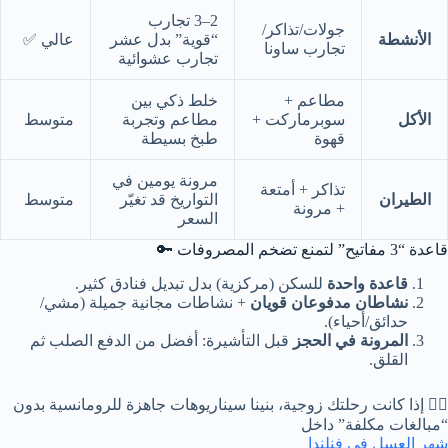
2–3 تجارب
جولات/تذاكر/
الأنشطة
“قوية” بدل عشر
عالي ✅
تجارب ساونا
تجارب عشوائية
مطاعم +
خلط ذكي بين
الأكل
سوبرماركت +
مطاعم وتجربة
متوسط
قهوة
طبخ بسيطة
مرونة يومين في
تذاكر + أمتعة
الطيران
التواريخ قد تغيّر
متوسط
+ مرونة
السعر
قاعدة “3 مفاتيح” لتمنع تضخم المصروفات 🔑
قاعدة واحدة
للسكن (مركزية) بدل تبديل فنادق كثير.
نشاطان مدفوعان قويان
+ نشاطات مجانية جميلة (مشي/
حدائق/أحياء).
المرونة في الحجز
قبل التأشيرة: أفضل من الدفع الصلب ثم
القلق.
👰‍♀️ إذا كانت رحلتك زوجية، بنينا سيناريوهات جاهزة للرومانسية بدون
“مبالغات مكلفة” داخل
شهر العسل في فنلندا