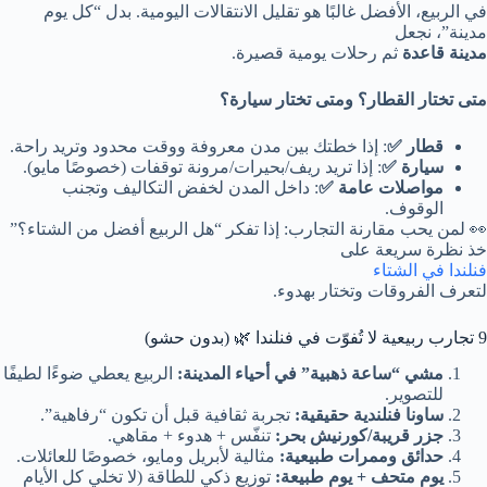
في الربيع، الأفضل غالبًا هو تقليل الانتقالات اليومية. بدل “كل يوم
مدينة”، نجعل
مدينة قاعدة
ثم رحلات يومية قصيرة.
متى تختار القطار؟ ومتى تختار سيارة؟
قطار ✅
: إذا خطتك بين مدن معروفة ووقت محدود وتريد راحة.
سيارة ✅
: إذا تريد ريف/بحيرات/مرونة توقفات (خصوصًا مايو).
مواصلات عامة ✅
: داخل المدن لخفض التكاليف وتجنب
الوقوف.
👀 لمن يحب مقارنة التجارب: إذا تفكر “هل الربيع أفضل من الشتاء؟”
خذ نظرة سريعة على
فنلندا في الشتاء
لتعرف الفروقات وتختار بهدوء.
9 تجارب ربيعية لا تُفوّت في فنلندا 🌿 (بدون حشو)
مشي “ساعة ذهبية” في أحياء المدينة:
الربيع يعطي ضوءًا لطيفًا
للتصوير.
ساونا فنلندية حقيقية:
تجربة ثقافية قبل أن تكون “رفاهية”.
جزر قريبة/كورنيش بحر:
تنفّس + هدوء + مقاهي.
حدائق وممرات طبيعية:
مثالية لأبريل ومايو، خصوصًا للعائلات.
يوم متحف + يوم طبيعة:
توزيع ذكي للطاقة (لا تخلي كل الأيام